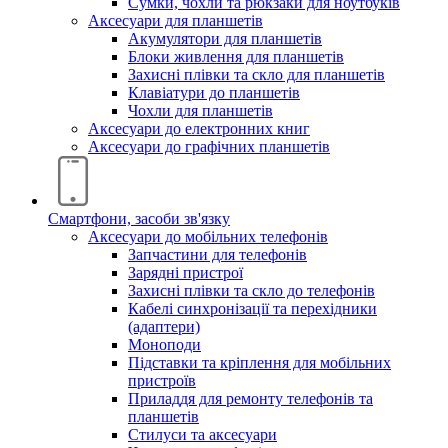
Сумки, чохли та рюкзаки для ноутбуків
Аксесуари для планшетів
Акумулятори для планшетів
Блоки живлення для планшетів
Захисні плівки та скло для планшетів
Клавіатури до планшетів
Чохли для планшетів
Аксесуари до електронних книг
Аксесуари дo графічних планшетів
Смартфони, засоби зв'язку
Аксесуари до мобільних телефонів
Запчастини для телефонів
Зарядні пристрої
Захисні плівки та скло до телефонів
Кабелі синхронізації та перехідники
(адаптери)
Моноподи
Підставки та кріплення для мобільних
пристроїв
Приладдя для ремонту телефонів та
планшетів
Стилуси та аксесуари