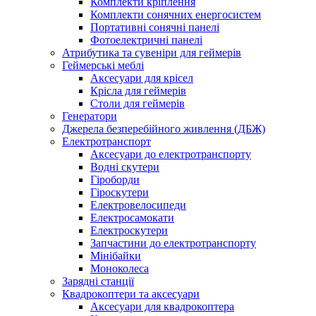
Комплекти кріплення
Комплекти сонячних енергосистем
Портативні сонячні панелі
Фотоелектричні панелі
Атрибутика та сувеніри для геймерів
Геймерські меблі
Аксесуари для крісел
Крісла для геймерів
Столи для геймерів
Генератори
Джерела безперебійного живлення (ДБЖ)
Електротранспорт
Аксесуари до електротранспорту
Водні скутери
Гіроборди
Гіроскутери
Електровелосипеди
Електросамокати
Електроскутери
Запчастини до електротранспорту
Мінібайки
Моноколеса
Зарядні станції
Квадрокоптери та аксесуари
Аксесуари для квадрокоптера