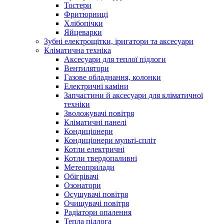
Тостери
Фритюрниці
Хлібопічки
Яйцеварки
Зубні електрощітки, іригатори та аксесуари
Кліматична техніка
Аксесуари для теплої підлоги
Вентилятори
Газове обладнання, колонки
Електричні каміни
Запчастини й аксесуари для кліматичної
техніки
Зволожувачі повітря
Кліматичні панелі
Кондиціонери
Кондиціонери мульті-спліт
Котли електричні
Котли твердопаливні
Метеоприлади
Обігрівачі
Озонатори
Осушувачі повітря
Очищувачі повітря
Радіатори опалення
Тепла підлога