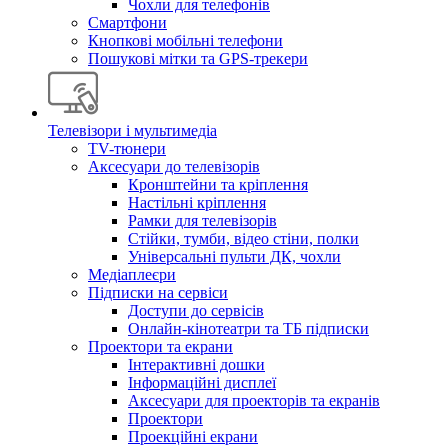
Чохли для телефонів
Смартфони
Кнопкові мобільні телефони
Пошукові мітки та GPS-трекери
Телевізори і мультимедіа
TV-тюнери
Аксесуари до телевізорів
Кронштейни та кріплення
Настільні кріплення
Рамки для телевізорів
Стійки, тумби, відео стіни, полки
Універсальні пульти ДК, чохли
Медіаплеєри
Підписки на сервіси
Доступи до сервісів
Онлайн-кінотеатри та ТБ підписки
Проектори та екрани
Інтерактивні дошки
Інформаційні дисплеї
Аксесуари для проекторів та екранів
Проектори
Проекційні екрани