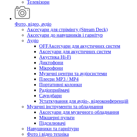
Телевізори
Фото, відео, аудіо
Аксесуари для стрімінгу (Stream Deck)
Аксесуари до навушників і гарнітур
Аудіо
OFFАксесуари для акустичних систем
Аксесуари для акустичних систем
Акустика Hi-Fi
Диктофони
Мікрофони
Музичні центри та аудіосистеми
Плеєри MP3 / MP4
Портативні колонки
Радіоприймачі
Саундбари
Устаткування для аудіо-, відеоконференцій
Музичні інструменти та обладнання
Аксесуари для музичного обладнання
Мікшерні пульти
Підсилювачі
Навушники та гарнітури
Фото і відео техніка