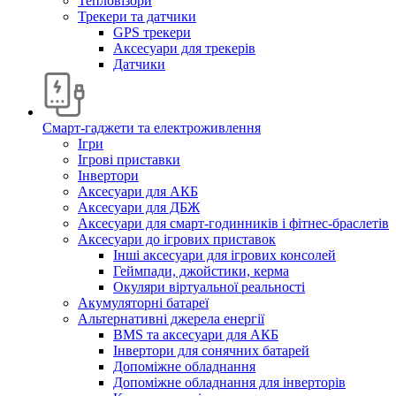
Тепловізори
Трекери та датчики
GPS трекери
Аксесуари для трекерів
Датчики
Смарт-гаджети та електроживлення
Ігри
Ігрові приставки
Інвертори
Аксесуари для АКБ
Аксесуари для ДБЖ
Аксесуари для смарт-годинників і фітнес-браслетів
Аксесуари до ігрових приставок
Інші аксесуари для ігрових консолей
Геймпади, джойстики, керма
Окуляри віртуальної реальності
Акумуляторні батареї
Альтернативні джерела енергії
BMS та аксесуари для АКБ
Інвертори для сонячних батарей
Допоміжне обладнання
Допоміжне обладнання для інверторів