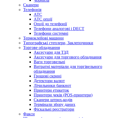
Чорнила
Сканери
Телефонія
АТС
АТС опції
Опції до телефонії
Телефони аналогові і DECT
Телефони системні
Термоклейові машини
Типографські степлери, Заклепочники
Торгове обладнання
Аксесуари для ТЗД
Аксесуари для торгового обладнання
Ваги торговельні
Витратні матеріали для торгівельного
обладнання
Грошові скрині
Детектори валют
Лічильники банкнот
Принтери етикеток
Принтери чеків (POS-принтери)
Сканери штрих-кодів
Термінали збору даних
Фіскальні реєстратори
Факси