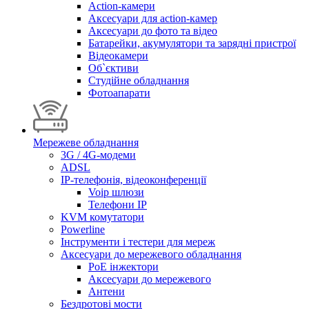
Action-камери
Аксесуари для action-камер
Аксесуари до фото та відео
Батарейки, акумулятори та зарядні пристрої
Відеокамери
Об`єктиви
Студійне обладнання
Фотоапарати
Мережеве обладнання
3G / 4G-модеми
ADSL
IP-телефонія, відеоконференції
Voip шлюзи
Телефони IP
KVM комутатори
Powerline
Інструменти і тестери для мереж
Аксесуари до мережевого обладнання
PoE інжектори
Аксесуари до мережевого
Антени
Бездротові мости