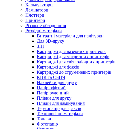
Калькулятори
Ламінатори
Плоттери
Принтери
Різальне обладнання
Розхідні матеріали
Витратні матеріали для палітурки
Для 3D-друку
ЗІП
Картриджі для лазерних принтерів
Картриджі для матричних принтерів
Картриджі для світлодіодних принтерів
Картриджі для факсів
Картриджі до струменевих принтерів
КПК та СБПЧ
Наклейки для друку
Папір офісний
Папір рулонний
Плівки для друку
Плівки для ламінування
Термопапір для факсів
Технологічні матеріали
Тонери
Фотопапір