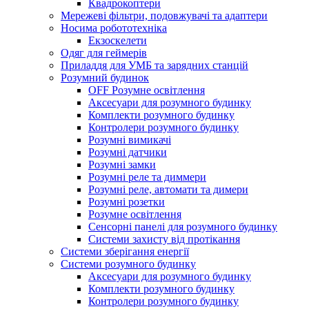
Квадрокоптери
Мережеві фільтри, подовжувачі та адаптери
Носима робототехніка
Екзоскелети
Одяг для геймерів
Приладдя для УМБ та зарядних станцій
Розумний будинок
OFF Розумне освітлення
Аксесуари для розумного будинку
Комплекти розумного будинку
Контролери розумного будинку
Розумні вимикачі
Розумні датчики
Розумні замки
Розумні реле та диммери
Розумні реле, автомати та димери
Розумні розетки
Розумне освітлення
Сенсорні панелі для розумного будинку
Системи захисту від протікання
Системи зберігання енергії
Системи розумного будинку
Аксесуари для розумного будинку
Комплекти розумного будинку
Контролери розумного будинку