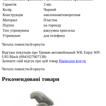
Гарантія
3 міс.
Колір
Чорний
Конструкція
наклонная/поворотная
Матеріал
Пластик
Підтип
на торпеду
Тип утримувача
вакуумна присоска
Утримувач
для телефону
Читати повністю
Згорнути
Відгуки покупців про Тримач автомобільний WK Enjoy WP-
U83 Black (6941027607138)
Залиште свій відгук про цей товар
Написати відгук
Читати повністю
Згорнути
Рекомендовані товари