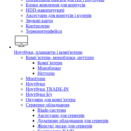
Блоки живлення для корпусів
HDD-накопичувачі
Аксесуари для корпусів і кулерів
Звукові карти
Контролери
Термоинтерфейси
Ноутбуки, планшети і комп'ютери
Комп`ютери, моноблоки, неттопи
Комп`ютери
Моноблоки
Неттопи
Монітори
Ноутбуки
Ноутбуки TRADE-IN
Ноутбуки Б/у
Окуляри для комп`ютера
Серверне обладнання
Blade-системи
Аксесуари для серверів
Додаткове обладнання для серверів
Жорсткі диски для серверів