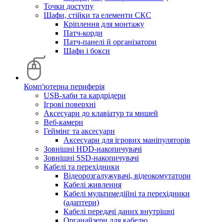
Точки доступу
Шафи, стійки та елементи СКС
Кріплення для монтажу
Патч-корди
Патч-панелі й організатори
Шафи і бокси
Комп'ютерна периферія
USB-хаби та кардрідери
Ігрові поверхні
Аксесуари до клавіатур та мишей
Веб-камери
Геймінг та аксесуари
Аксесуари для ігрових маніпуляторів
Зовнішні HDD-накопичувачі
Зовнішні SSD-накопичувачі
Кабелі та перехідники
Відеорозгалужувачі, відеокомутатори
Кабелі живлення
Кабелі мультимедійні та перехідники
(адаптери)
Кабелі передачі даних внутрішні
Органайзери для кабелю