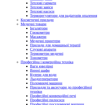
Теплові гармати
Теплові завіси
Теплові насоси
Терморегулятори для радіаторів опалення
Косметичні прилади
Медичні товари
Інгалятори
Глюкометри
Масажери
Медичні принтери
Прилади для домашньої терапії
Слухові апарати
Термометри медичні
Тонометри
Професійна і комерційна техніка
Ваги ювелірні
Винні шафи
Кулери для води
Льодогенератори
Поломиючі машини
Приладдя та аксесуари до професійної
техніки
Професійні конвекційні печі
Професійні пилососи
Професійні посудомиючі машини