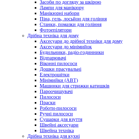
Засоби по догляду за шкірою
Лампи для манікюру
Манікюрні набори
Піна, гель, лосьйон для гоління
Станки, помазки для гоління
Фотоепілятори
Дрібна техніка для дому
Аксесуари до дрібної техніки для дому
Аксесуари до мінімийок
Будильники, радіо-годинники
Відпарювачі
Віконні пилососи
Дошки прасувальні
Електрощітки
Мінімийки (АВТ)
Машинки для стрижки катишків
Пароочищувачі
Пилососи
Праски
Роботи-пилососи
Ручні пилососи
Сушарки для взуття
Швейні аксесуари
Швейна техніка
Дрібна техніка для кухні