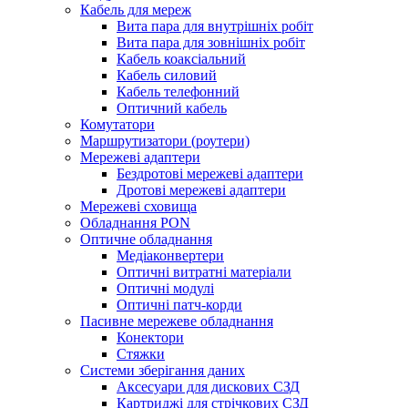
Кабель для мереж
Вита пара для внутрішніх робіт
Вита пара для зовнішніх робіт
Кабель коаксіальний
Кабель силовий
Кабель телефонний
Оптичний кабель
Комутатори
Маршрутизатори (роутери)
Мережеві адаптери
Бездротові мережеві адаптери
Дротові мережеві адаптери
Мережеві сховища
Обладнання PON
Оптичне обладнання
Медіаконвертери
Оптичні витратні матеріали
Оптичні модулі
Оптичні патч-корди
Пасивне мережеве обладнання
Конектори
Стяжки
Системи зберігання даних
Аксесуари для дискових СЗД
Картриджі для стрічкових СЗД