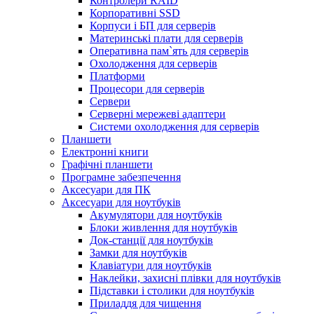
Контролери RAID
Корпоративні SSD
Корпуси і БП для серверів
Материнські плати для серверів
Оперативна пам`ять для серверів
Охолодження для серверів
Платформи
Процесори для серверів
Сервери
Серверні мережеві адаптери
Системи охолодження для серверів
Планшети
Електронні книги
Графічні планшети
Програмне забезпечення
Аксесуари для ПК
Аксесуари для ноутбуків
Акумулятори для ноутбуків
Блоки живлення для ноутбуків
Док-станції для ноутбуків
Замки для ноутбуків
Клавіатури для ноутбуків
Наклейки, захисні плівки для ноутбуків
Підставки і столики для ноутбуків
Приладдя для чищення