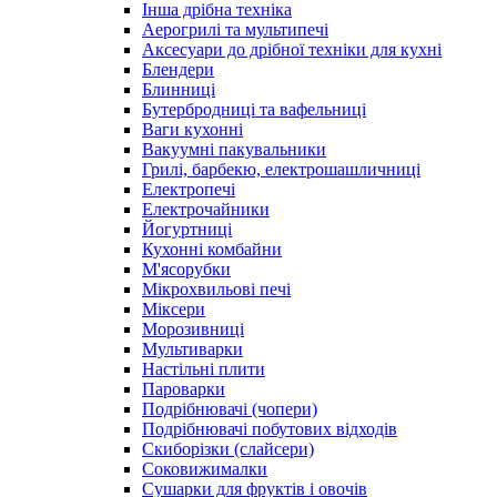
Інша дрібна техніка
Аерогрилі та мультипечі
Аксесуари до дрібної техніки для кухні
Блендери
Блинниці
Бутербродниці та вафельниці
Ваги кухонні
Вакуумні пакувальники
Грилі, барбекю, електрошашличниці
Електропечі
Електрочайники
Йогуртниці
Кухонні комбайни
М'ясорубки
Мікрохвильові печі
Міксери
Морозивниці
Мультиварки
Настільні плити
Пароварки
Подрібнювачі (чопери)
Подрібнювачі побутових відходів
Скиборізки (слайсери)
Соковижималки
Сушарки для фруктів і овочів