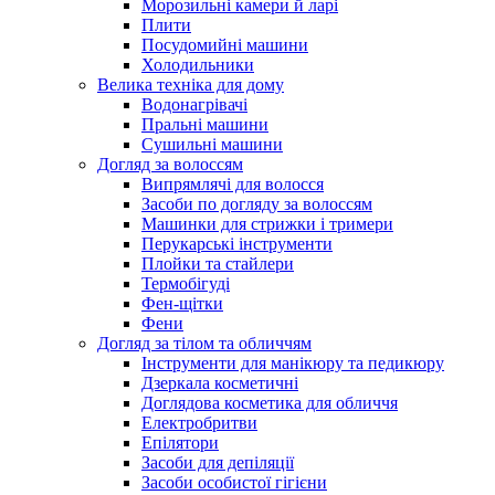
Морозильні камери й ларі
Плити
Посудомийні машини
Холодильники
Велика техніка для дому
Водонагрівачі
Пральні машини
Сушильні машини
Догляд за волоссям
Випрямлячі для волосся
Засоби по догляду за волоссям
Машинки для стрижки і тримери
Перукарські інструменти
Плойки та стайлери
Термобігуді
Фен-щітки
Фени
Догляд за тілом та обличчям
Інструменти для манікюру та педикюру
Дзеркала косметичні
Доглядова косметика для обличчя
Електробритви
Епілятори
Засоби для депіляції
Засоби особистої гігієни