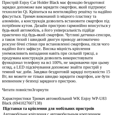
Пристрій Enjoy Car Holder Black має функцію бездротової
зарядки допоможе вам зарядити смартфон, який підтримує
технологію Qi. Кріпиться на вентиляційну решітку та надійно
фіксується. Тримач виконаний із міцного пластику та
алюмінію, а конструкція дозволить встановити смартфон під
потрібним кутом. Дизайн пристрою гармонійно вписується у
будь-який автомобіль, а його універсальність підійде
практично під будь-який смартфон. Чутливі датчики-сенсори,
а також тихий і швидкий двигун приводу автоматично
розсуне бічні стінки при встановленні смартфона, після чого
надійно його зафіксує. Висока міцність кріплення
унеможливить випадання навіть при сильній трясці, а
продумана конструкція дозволить використовувати
функціонал телефону на всі 100%, не закриваючи при цьому
огляд, а LED підсвічування допоможе знайти пристрій у
темний час доби. Завдяки бездротовій зарядці потужністю 15
Вт, ви можете не тільки швидко зарядити смартфон, але бути
впевненим у безпеці зарядного пристрою.
Читати повністю
Згорнути
Характеристики Тримач автомобільний WK Enjoy WP-U83
Black (6941027607138)
Підставки та кріплення для мобільних пристроїв
Автомобільне кріплення
с автомобильным креплением