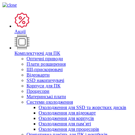
Акції
Комплектуючі для ПК
Оптичні приводи
Плати розширення
ШІ-прискорювачі
Відеокарти
SSD накопичувачі
Корпуси для ПК
Процесори
Материнські плати
Системи охолодження
Охолодження для SSD та жорстких дисків
Охолодження для відеокарт
Охолодження для корпусів
Охолодження для пам`яті
Охолодження для процесорів
Оперативна пам'ять для ПК і ноутбуків