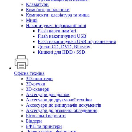
Клавіатури
Комп'ютерні колонки
Комплекти: клавіатура та миша
Миші
Накопичувачі інформації інші
Flash карти пам`яті
Flash накопичувачі USB
Flash накопичувачі USB під нанесення
Диски CD, DVD, Blue-ray
Кишені для HDD / SSD
Офісна техніка
3D-принтери
3D-ручки
3D-сканери
Аксесуари для дошок
Аксесуари до друкуючої техніки
Аксесуари до знищувачів документів
Аксесуари до різальної обладнання
Біговальні верстати
Біндери
БФП та принтери
Дошки офісні, фліпчарти