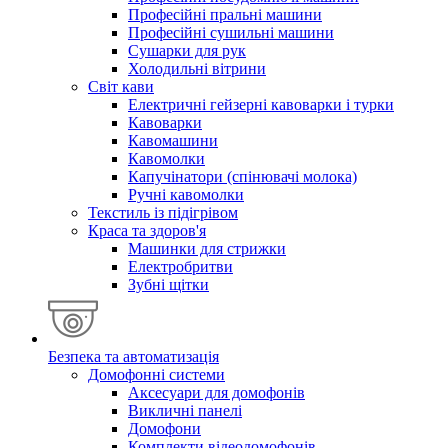
Професійні пральні машини
Професійні сушильні машини
Сушарки для рук
Холодильні вітрини
Світ кави
Електричні гейзерні кавоварки і турки
Кавоварки
Кавомашини
Кавомолки
Капучінатори (спінювачі молока)
Ручні кавомолки
Текстиль із підігрівом
Краса та здоров'я
Машинки для стрижки
Електробритви
Зубні щітки
Безпека та автоматизація
Домофонні системи
Аксесуари для домофонів
Викличні панелі
Домофони
Комплекти відеодомофонів