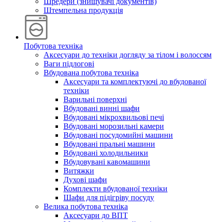
Шредери (знищувачі документів)
Штемпельна продукція
Побутова техніка
Аксесуари до техніки догляду за тілом і волоссям
Ваги підлогові
Вбудована побутова техніка
Аксесуари та комплектуючі до вбудованої
техніки
Варильні поверхні
Вбудовані винні шафи
Вбудовані мікрохвильові печі
Вбудовані морозильні камери
Вбудовані посудомийні машини
Вбудовані пральні машини
Вбудовані холодильники
Вбудовувані кавомашини
Витяжки
Духові шафи
Комплекти вбудованої техніки
Шафи для підігріву посуду
Велика побутова техніка
Аксесуари до ВПТ