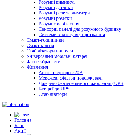
Розумні вимикачі
Розумні датчики
Розумні реле та диммери
Розумні розетки
Розумне освітлення
Сенсорні панелі для розумного будинку
Системи захисту від протікання
Смарт-годинники
Смарт-кільця
Стабілізатори напруги
Універсальні мобільні батареї
Фітнес-браслети
Живлення
Авто інвертори 220В
Мережеві фільтри,подовжувачі
Джерело безперебійного живлення (UPS)
Батареї до UPS
Стабілізатори
Головна
Блог
Акції