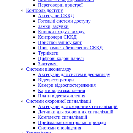
Переговорні пристрої
Контроль доступу
Аксесуари СККД
Готельні системи доступу
Замки, засувки
Кнопки входу / виходу
Контролери СККД
Пристрої запису карт
Програмне забезпечення СККД
Турнікети
Цифрові кодові панелі
Зчитувачі
Системи відеонагляду
Аксесуари для систем відеонагляду
Відеореєстратори
Камери відеоспостереження
Карти відеозахоплення
Плати відеозахоплення
Системи охоронної сигналізації
Аксесуари для охоронних сигналізацій
Датчики для охоронних сигналізацій
Комплекти сигналізацій
Приймально-контрольні прилади
Системи оповіщення