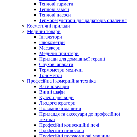
Теплові гармати
Теплові завіси
Теплові насоси
Терморегулятори для радіаторів опалення
Косметичні прилади
Медичні товари
Інгалятори
Глюкометри
Масажери
Медичні принтери
Прилади для домашньої терапії
Слухові апарати
Термометри медичні
Тонометри
Професійна і комерційна техніка
Ваги ювелірні
Винні шафи
Кулери для води
Льодогенератори
Поломиючі машини
Приладдя та аксесуари до професійної
техніки
Професійні конвекційні печі
Професійні пилососи
Професійні посудомиючі машини