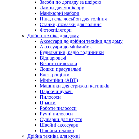
Засоби по догляду за шкірою
Лампи для манікюру
Манікюрні набори
Піна, гель, лосьйон для гоління
Станки, помазки для гоління
Фотоепілятори
Дрібна техніка для дому
Аксесуари до дрібної техніки для дому
Аксесуари до мінімийок
Будильники, радіо-годинники
Відпарювачі
Віконні пилососи
Дошки прасувальні
Електрощітки
Мінімийки (АВТ)
Машинки для стрижки катишків
Пароочищувачі
Пилососи
Праски
Роботи-пилососи
Ручні пилососи
Сушарки для взуття
Швейні аксесуари
Швейна техніка
Дрібна техніка для кухні