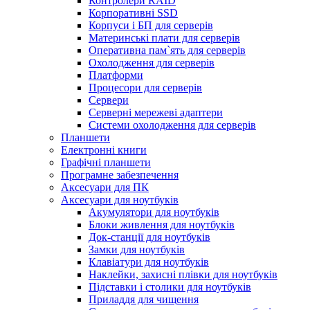
Контролери RAID
Корпоративні SSD
Корпуси і БП для серверів
Материнські плати для серверів
Оперативна пам`ять для серверів
Охолодження для серверів
Платформи
Процесори для серверів
Сервери
Серверні мережеві адаптери
Системи охолодження для серверів
Планшети
Електронні книги
Графічні планшети
Програмне забезпечення
Аксесуари для ПК
Аксесуари для ноутбуків
Акумулятори для ноутбуків
Блоки живлення для ноутбуків
Док-станції для ноутбуків
Замки для ноутбуків
Клавіатури для ноутбуків
Наклейки, захисні плівки для ноутбуків
Підставки і столики для ноутбуків
Приладдя для чищення