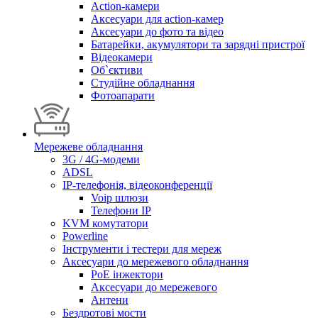
Action-камери
Аксесуари для action-камер
Аксесуари до фото та відео
Батарейки, акумулятори та зарядні пристрої
Відеокамери
Об`єктиви
Студійне обладнання
Фотоапарати
Мережеве обладнання
3G / 4G-модеми
ADSL
IP-телефонія, відеоконференції
Voip шлюзи
Телефони IP
KVM комутатори
Powerline
Інструменти і тестери для мереж
Аксесуари до мережевого обладнання
PoE інжектори
Аксесуари до мережевого
Антени
Бездротові мости