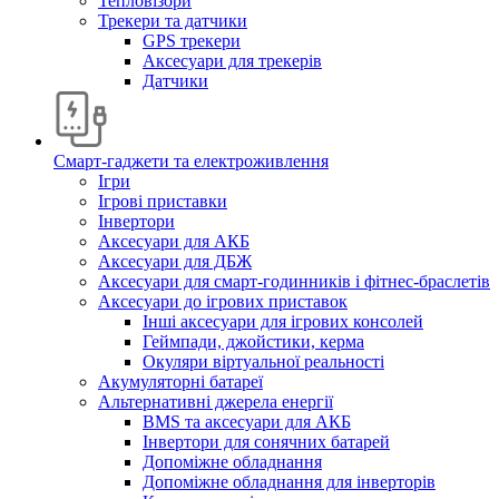
Тепловізори
Трекери та датчики
GPS трекери
Аксесуари для трекерів
Датчики
Смарт-гаджети та електроживлення
Ігри
Ігрові приставки
Інвертори
Аксесуари для АКБ
Аксесуари для ДБЖ
Аксесуари для смарт-годинників і фітнес-браслетів
Аксесуари до ігрових приставок
Інші аксесуари для ігрових консолей
Геймпади, джойстики, керма
Окуляри віртуальної реальності
Акумуляторні батареї
Альтернативні джерела енергії
BMS та аксесуари для АКБ
Інвертори для сонячних батарей
Допоміжне обладнання
Допоміжне обладнання для інверторів