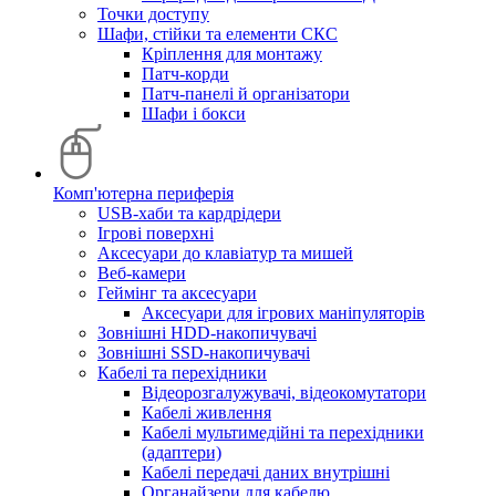
Точки доступу
Шафи, стійки та елементи СКС
Кріплення для монтажу
Патч-корди
Патч-панелі й організатори
Шафи і бокси
Комп'ютерна периферія
USB-хаби та кардрідери
Ігрові поверхні
Аксесуари до клавіатур та мишей
Веб-камери
Геймінг та аксесуари
Аксесуари для ігрових маніпуляторів
Зовнішні HDD-накопичувачі
Зовнішні SSD-накопичувачі
Кабелі та перехідники
Відеорозгалужувачі, відеокомутатори
Кабелі живлення
Кабелі мультимедійні та перехідники
(адаптери)
Кабелі передачі даних внутрішні
Органайзери для кабелю