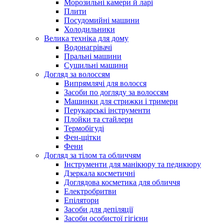
Морозильні камери й ларі
Плити
Посудомийні машини
Холодильники
Велика техніка для дому
Водонагрівачі
Пральні машини
Сушильні машини
Догляд за волоссям
Випрямлячі для волосся
Засоби по догляду за волоссям
Машинки для стрижки і тримери
Перукарські інструменти
Плойки та стайлери
Термобігуді
Фен-щітки
Фени
Догляд за тілом та обличчям
Інструменти для манікюру та педикюру
Дзеркала косметичні
Доглядова косметика для обличчя
Електробритви
Епілятори
Засоби для депіляції
Засоби особистої гігієни