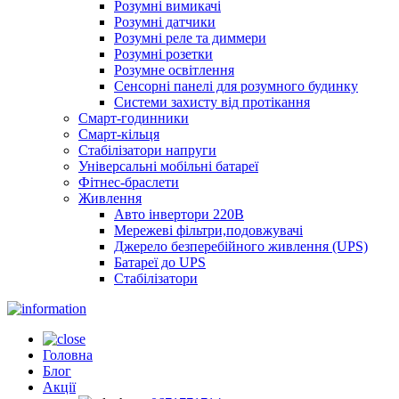
Розумні вимикачі
Розумні датчики
Розумні реле та диммери
Розумні розетки
Розумне освітлення
Сенсорні панелі для розумного будинку
Системи захисту від протікання
Смарт-годинники
Смарт-кільця
Стабілізатори напруги
Універсальні мобільні батареї
Фітнес-браслети
Живлення
Авто інвертори 220В
Мережеві фільтри,подовжувачі
Джерело безперебійного живлення (UPS)
Батареї до UPS
Стабілізатори
Головна
Блог
Акції