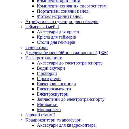
Комплекти кріплення
Комплекти сонячних енергосистем
Портативні сонячні панелі
Фотоелектричні панелі
Атрибутика та сувеніри для геймерів
Геймерські меблі
Аксесуари для крісел
Крісла для геймерів
Столи для геймерів
Генератори
Джерела безперебійного живлення (ДБЖ)
Електротранспорт
Аксесуари до електротранспорту
Водні скутери
Гіроборди
Гіроскутери
Електровелосипеди
Електросамокати
Електроскутери
Запчастини до електротранспорту
Мінібайки
Моноколеса
Зарядні станції
Квадрокоптери та аксесуари
Аксесуари для квадрокоптера