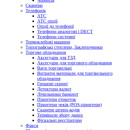
Чорнила
Сканери
Телефонія
АТС
АТС опції
Опції до телефонії
Телефони аналогові і DECT
Телефони системні
Термоклейові машини
Типографські степлери, Заклепочники
Торгове обладнання
Аксесуари для ТЗД
Аксесуари для торгового обладнання
Ваги торговельні
Витратні матеріали для торгівельного
обладнання
Грошові скрині
Детектори валют
Лічильники банкнот
Принтери етикеток
Принтери чеків (POS-принтери)
Сканери штрих-кодів
Термінали збору даних
Фіскальні реєстратори
Факси