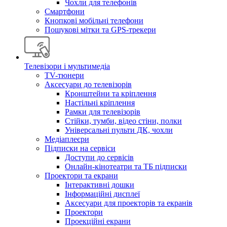
Чохли для телефонів
Смартфони
Кнопкові мобільні телефони
Пошукові мітки та GPS-трекери
Телевізори і мультимедіа
TV-тюнери
Аксесуари до телевізорів
Кронштейни та кріплення
Настільні кріплення
Рамки для телевізорів
Стійки, тумби, відео стіни, полки
Універсальні пульти ДК, чохли
Медіаплеєри
Підписки на сервіси
Доступи до сервісів
Онлайн-кінотеатри та ТБ підписки
Проектори та екрани
Інтерактивні дошки
Інформаційні дисплеї
Аксесуари для проекторів та екранів
Проектори
Проекційні екрани