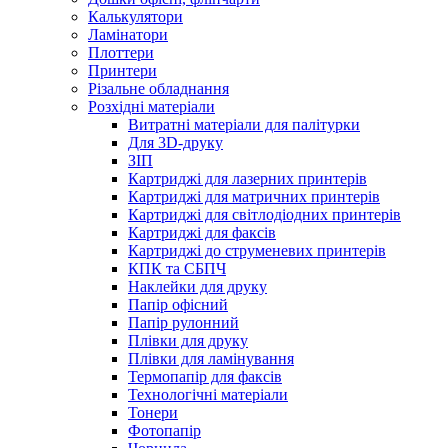
Калькулятори
Ламінатори
Плоттери
Принтери
Різальне обладнання
Розхідні матеріали
Витратні матеріали для палітурки
Для 3D-друку
ЗІП
Картриджі для лазерних принтерів
Картриджі для матричних принтерів
Картриджі для світлодіодних принтерів
Картриджі для факсів
Картриджі до струменевих принтерів
КПК та СБПЧ
Наклейки для друку
Папір офісний
Папір рулонний
Плівки для друку
Плівки для ламінування
Термопапір для факсів
Технологічні матеріали
Тонери
Фотопапір