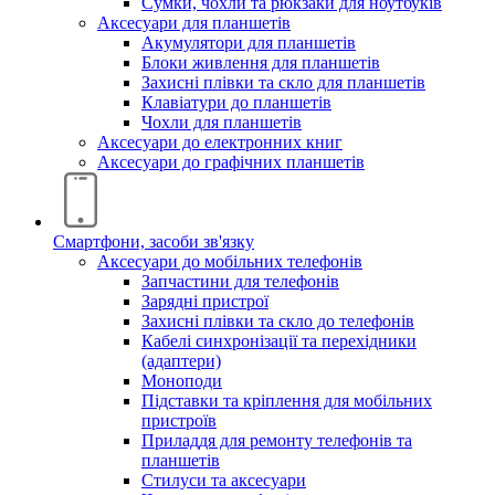
Сумки, чохли та рюкзаки для ноутбуків
Аксесуари для планшетів
Акумулятори для планшетів
Блоки живлення для планшетів
Захисні плівки та скло для планшетів
Клавіатури до планшетів
Чохли для планшетів
Аксесуари до електронних книг
Аксесуари дo графічних планшетів
Смартфони, засоби зв'язку
Аксесуари до мобільних телефонів
Запчастини для телефонів
Зарядні пристрої
Захисні плівки та скло до телефонів
Кабелі синхронізації та перехідники
(адаптери)
Моноподи
Підставки та кріплення для мобільних
пристроїв
Приладдя для ремонту телефонів та
планшетів
Стилуси та аксесуари