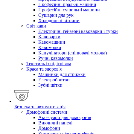
Професійні пральні машини
Професійні сушильні машини
Сушарки для рук
Холодильні вітрини
Світ кави
Електричні гейзерні кавоварки і турки
Кавоварки
Кавомашини
Кавомолки
Капучінатори (спінювачі молока)
Ручні кавомолки
Текстиль із підігрівом
Краса та здоров'я
Машинки для стрижки
Електробритви
Зубні щітки
Безпека та автоматизація
Домофонні системи
Аксесуари для домофонів
Викличні панелі
Домофони
Комплекти відеодомофонів