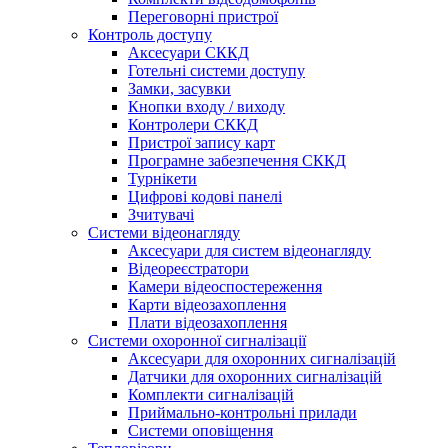
Переговорні пристрої
Контроль доступу
Аксесуари СККД
Готельні системи доступу
Замки, засувки
Кнопки входу / виходу
Контролери СККД
Пристрої запису карт
Програмне забезпечення СККД
Турнікети
Цифрові кодові панелі
Зчитувачі
Системи відеонагляду
Аксесуари для систем відеонагляду
Відеореєстратори
Камери відеоспостереження
Карти відеозахоплення
Плати відеозахоплення
Системи охоронної сигналізації
Аксесуари для охоронних сигналізацій
Датчики для охоронних сигналізацій
Комплекти сигналізацій
Приймально-контрольні прилади
Системи оповіщення