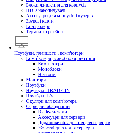
Блоки живлення для корпусів
HDD-накопичувачі
Аксесуари для корпусів і кулерів
Звукові карти
Контролери
Термоинтерфейси
Ноутбуки, планшети і комп'ютери
Комп`ютери, моноблоки, неттопи
Комп`ютери
Моноблоки
Неттопи
Монітори
Ноутбуки
Ноутбуки TRADE-IN
Ноутбуки Б/у
Окуляри для комп`ютера
Серверне обладнання
Blade-системи
Аксесуари для серверів
Додаткове обладнання для серверів
Жорсткі диски для серверів