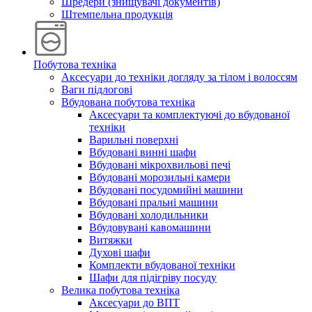
Шредери (знищувачі документів)
Штемпельна продукція
Побутова техніка
Аксесуари до техніки догляду за тілом і волоссям
Ваги підлогові
Вбудована побутова техніка
Аксесуари та комплектуючі до вбудованої
техніки
Варильні поверхні
Вбудовані винні шафи
Вбудовані мікрохвильові печі
Вбудовані морозильні камери
Вбудовані посудомийні машини
Вбудовані пральні машини
Вбудовані холодильники
Вбудовувані кавомашини
Витяжки
Духові шафи
Комплекти вбудованої техніки
Шафи для підігріву посуду
Велика побутова техніка
Аксесуари до ВПТ