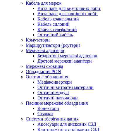
Кабель для мереж
Вита пара для внутрішніх робіт
Вита пара для зовнішніх робіт
Кабель коаксіальний
Кабель силовий
Кабель телефонний
Оптичний кабель
Комутатори
Маршрутизатори (роутери)
Мережеві адаптери
Бездротові мережеві адаптери
Дротові мережеві адаптери
Мережеві сховища
Обладнання PON
Оптичне обладнання
Медіаконвертери
Оптичні витратні матеріали
Оптичні модулі
Оптичні патч-корди
Пасивне мережеве обладнання
Конектори
Стяжки
Системи зберігання даних
Аксесуари для дискових СЗД
Картриджі для стрічкових СЗД