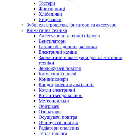
Тостери
Фритюрниці
Хлібопічки
Яйцеварки
Зубні електрощітки, іригатори та аксесуари
Кліматична техніка
Аксесуари для теплої підлоги
Вентилятори
Газове обладнання, колонки
Електричні каміни
Запчастини й аксесуари для кліматичної
техніки
Зволожувачі повітря
Кліматичні панелі
Кондиціонери
Кондиціонери мульті-спліт
Котли електричні
Котли твердопаливні
Метеоприлади
Обігрівачі
Озонатори
Осушувачі повітря
Очищувачі повітря
Радіатори опалення
Тепла підлога