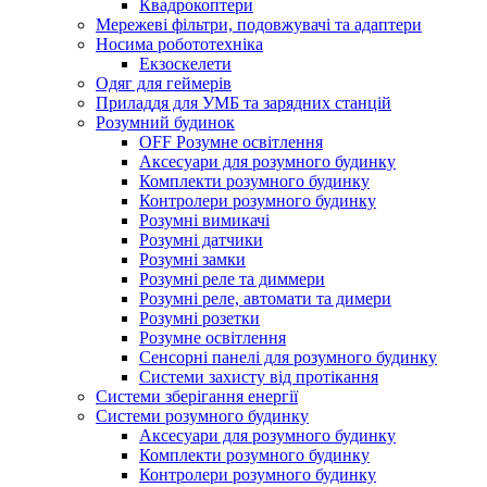
Квадрокоптери
Мережеві фільтри, подовжувачі та адаптери
Носима робототехніка
Екзоскелети
Одяг для геймерів
Приладдя для УМБ та зарядних станцій
Розумний будинок
OFF Розумне освітлення
Аксесуари для розумного будинку
Комплекти розумного будинку
Контролери розумного будинку
Розумні вимикачі
Розумні датчики
Розумні замки
Розумні реле та диммери
Розумні реле, автомати та димери
Розумні розетки
Розумне освітлення
Сенсорні панелі для розумного будинку
Системи захисту від протікання
Системи зберігання енергії
Системи розумного будинку
Аксесуари для розумного будинку
Комплекти розумного будинку
Контролери розумного будинку