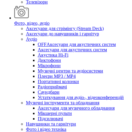
Телевізори
Фото, відео, аудіо
Аксесуари для стрімінгу (Stream Deck)
Аксесуари до навушників і гарнітур
Аудіо
OFFАксесуари для акустичних систем
Аксесуари для акустичних систем
Акустика Hi-Fi
Диктофони
Мікрофони
Музичні центри та аудіосистеми
Плеєри MP3 / MP4
Портативні колонки
Радіоприймачі
Саундбари
Устаткування для аудіо-, відеоконференцій
Музичні інструменти та обладнання
Аксесуари для музичного обладнання
Мікшерні пульти
Підсилювачі
Навушники та гарнітури
Фото і відео техніка