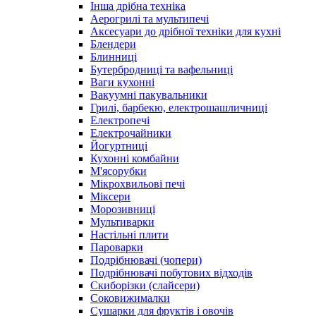
Інша дрібна техніка
Аерогрилі та мультипечі
Аксесуари до дрібної техніки для кухні
Блендери
Блинниці
Бутербродниці та вафельниці
Ваги кухонні
Вакуумні пакувальники
Грилі, барбекю, електрошашличниці
Електропечі
Електрочайники
Йогуртниці
Кухонні комбайни
М'ясорубки
Мікрохвильові печі
Міксери
Морозивниці
Мультиварки
Настільні плити
Пароварки
Подрібнювачі (чопери)
Подрібнювачі побутових відходів
Скиборізки (слайсери)
Соковижималки
Сушарки для фруктів і овочів