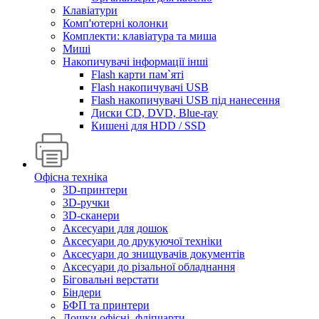
Клавіатури
Комп'ютерні колонки
Комплекти: клавіатура та миша
Миші
Накопичувачі інформації інші
Flash карти пам`яті
Flash накопичувачі USB
Flash накопичувачі USB під нанесення
Диски CD, DVD, Blue-ray
Кишені для HDD / SSD
Офісна техніка
3D-принтери
3D-ручки
3D-сканери
Аксесуари для дошок
Аксесуари до друкуючої техніки
Аксесуари до знищувачів документів
Аксесуари до різальної обладнання
Біговальні верстати
Біндери
БФП та принтери
Дошки офісні, фліпчарти