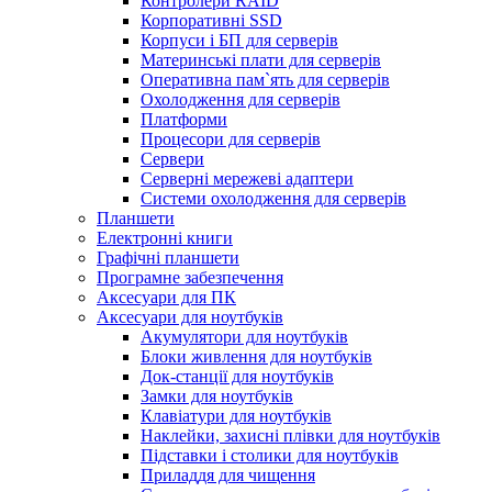
Контролери RAID
Корпоративні SSD
Корпуси і БП для серверів
Материнські плати для серверів
Оперативна пам`ять для серверів
Охолодження для серверів
Платформи
Процесори для серверів
Сервери
Серверні мережеві адаптери
Системи охолодження для серверів
Планшети
Електронні книги
Графічні планшети
Програмне забезпечення
Аксесуари для ПК
Аксесуари для ноутбуків
Акумулятори для ноутбуків
Блоки живлення для ноутбуків
Док-станції для ноутбуків
Замки для ноутбуків
Клавіатури для ноутбуків
Наклейки, захисні плівки для ноутбуків
Підставки і столики для ноутбуків
Приладдя для чищення