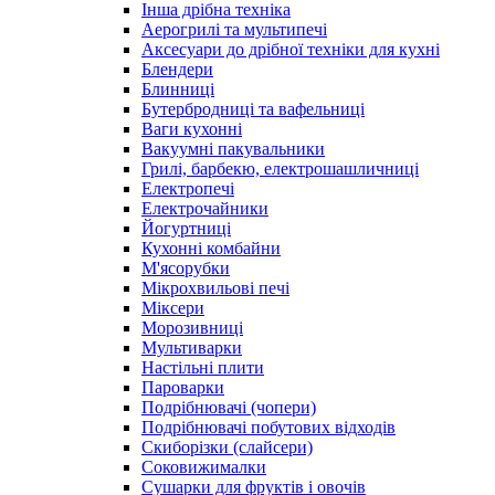
Інша дрібна техніка
Аерогрилі та мультипечі
Аксесуари до дрібної техніки для кухні
Блендери
Блинниці
Бутербродниці та вафельниці
Ваги кухонні
Вакуумні пакувальники
Грилі, барбекю, електрошашличниці
Електропечі
Електрочайники
Йогуртниці
Кухонні комбайни
М'ясорубки
Мікрохвильові печі
Міксери
Морозивниці
Мультиварки
Настільні плити
Пароварки
Подрібнювачі (чопери)
Подрібнювачі побутових відходів
Скиборізки (слайсери)
Соковижималки
Сушарки для фруктів і овочів