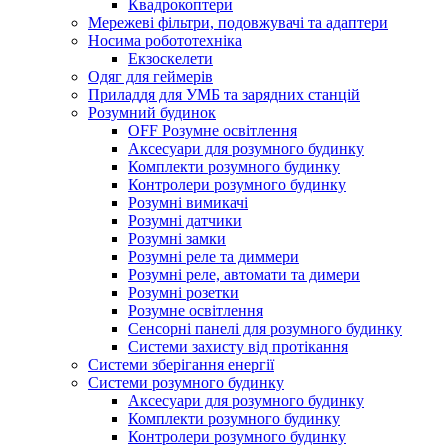
Квадрокоптери
Мережеві фільтри, подовжувачі та адаптери
Носима робототехніка
Екзоскелети
Одяг для геймерів
Приладдя для УМБ та зарядних станцій
Розумний будинок
OFF Розумне освітлення
Аксесуари для розумного будинку
Комплекти розумного будинку
Контролери розумного будинку
Розумні вимикачі
Розумні датчики
Розумні замки
Розумні реле та диммери
Розумні реле, автомати та димери
Розумні розетки
Розумне освітлення
Сенсорні панелі для розумного будинку
Системи захисту від протікання
Системи зберігання енергії
Системи розумного будинку
Аксесуари для розумного будинку
Комплекти розумного будинку
Контролери розумного будинку