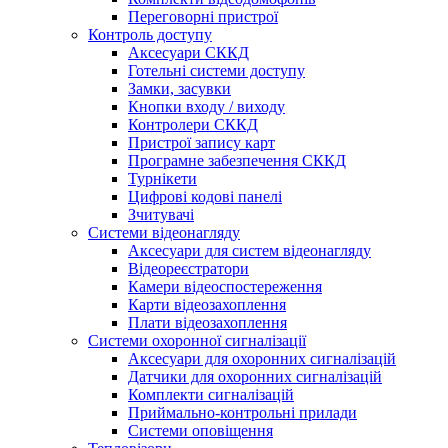
Переговорні пристрої
Контроль доступу
Аксесуари СККД
Готельні системи доступу
Замки, засувки
Кнопки входу / виходу
Контролери СККД
Пристрої запису карт
Програмне забезпечення СККД
Турнікети
Цифрові кодові панелі
Зчитувачі
Системи відеонагляду
Аксесуари для систем відеонагляду
Відеореєстратори
Камери відеоспостереження
Карти відеозахоплення
Плати відеозахоплення
Системи охоронної сигналізації
Аксесуари для охоронних сигналізацій
Датчики для охоронних сигналізацій
Комплекти сигналізацій
Приймально-контрольні прилади
Системи оповіщення