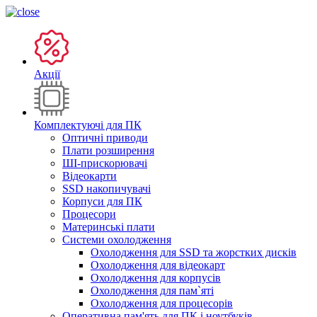
Акції
Комплектуючі для ПК
Оптичні приводи
Плати розширення
ШІ-прискорювачі
Відеокарти
SSD накопичувачі
Корпуси для ПК
Процесори
Материнські плати
Системи охолодження
Охолодження для SSD та жорстких дисків
Охолодження для відеокарт
Охолодження для корпусів
Охолодження для пам`яті
Охолодження для процесорів
Оперативна пам'ять для ПК і ноутбуків