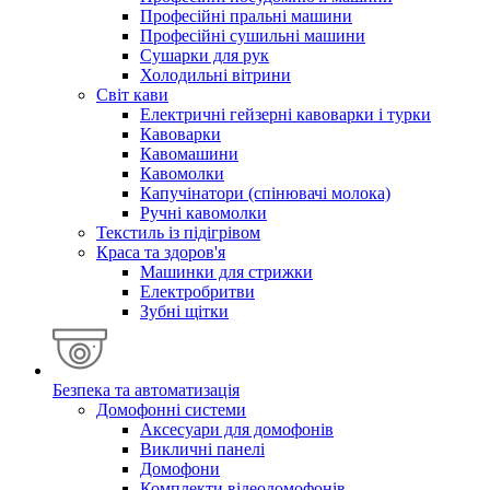
Професійні пральні машини
Професійні сушильні машини
Сушарки для рук
Холодильні вітрини
Світ кави
Електричні гейзерні кавоварки і турки
Кавоварки
Кавомашини
Кавомолки
Капучінатори (спінювачі молока)
Ручні кавомолки
Текстиль із підігрівом
Краса та здоров'я
Машинки для стрижки
Електробритви
Зубні щітки
Безпека та автоматизація
Домофонні системи
Аксесуари для домофонів
Викличні панелі
Домофони
Комплекти відеодомофонів