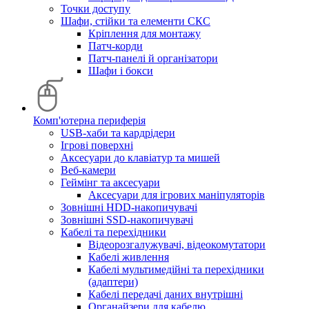
Точки доступу
Шафи, стійки та елементи СКС
Кріплення для монтажу
Патч-корди
Патч-панелі й організатори
Шафи і бокси
Комп'ютерна периферія
USB-хаби та кардрідери
Ігрові поверхні
Аксесуари до клавіатур та мишей
Веб-камери
Геймінг та аксесуари
Аксесуари для ігрових маніпуляторів
Зовнішні HDD-накопичувачі
Зовнішні SSD-накопичувачі
Кабелі та перехідники
Відеорозгалужувачі, відеокомутатори
Кабелі живлення
Кабелі мультимедійні та перехідники
(адаптери)
Кабелі передачі даних внутрішні
Органайзери для кабелю