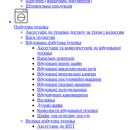
Шредери (знищувачі документів)
Штемпельна продукція
Побутова техніка
Аксесуари до техніки догляду за тілом і волоссям
Ваги підлогові
Вбудована побутова техніка
Аксесуари та комплектуючі до вбудованої
техніки
Варильні поверхні
Вбудовані винні шафи
Вбудовані мікрохвильові печі
Вбудовані морозильні камери
Вбудовані посудомийні машини
Вбудовані пральні машини
Вбудовані холодильники
Вбудовувані кавомашини
Витяжки
Духові шафи
Комплекти вбудованої техніки
Шафи для підігріву посуду
Велика побутова техніка
Аксесуари до ВПТ