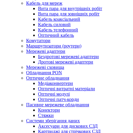
Кабель для мереж
Вита пара для внутрішніх робіт
Вита пара для зовнішніх робіт
Кабель коаксіальний
Кабель силовий
Кабель телефонний
Оптичний кабель
Комутатори
Маршрутизатори (роутери)
Мережеві адаптери
Бездротові мережеві адаптери
Дротові мережеві адаптери
Мережеві сховища
Обладнання PON
Оптичне обладнання
Медіаконвертери
Оптичні витратні матеріали
Оптичні модулі
Оптичні патч-корди
Пасивне мережеве обладнання
Конектори
Стяжки
Системи зберігання даних
Аксесуари для дискових СЗД
Картриджі для стрічкових СЗД