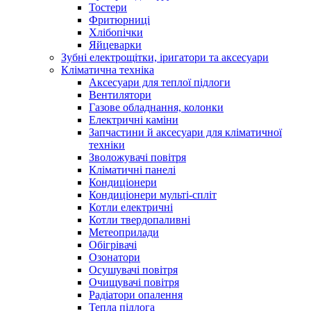
Тостери
Фритюрниці
Хлібопічки
Яйцеварки
Зубні електрощітки, іригатори та аксесуари
Кліматична техніка
Аксесуари для теплої підлоги
Вентилятори
Газове обладнання, колонки
Електричні каміни
Запчастини й аксесуари для кліматичної
техніки
Зволожувачі повітря
Кліматичні панелі
Кондиціонери
Кондиціонери мульті-спліт
Котли електричні
Котли твердопаливні
Метеоприлади
Обігрівачі
Озонатори
Осушувачі повітря
Очищувачі повітря
Радіатори опалення
Тепла підлога