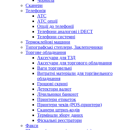
Чорнила
Сканери
Телефонія
АТС
АТС опції
Опції до телефонії
Телефони аналогові і DECT
Телефони системні
Термоклейові машини
Типографські степлери, Заклепочники
Торгове обладнання
Аксесуари для ТЗД
Аксесуари для торгового обладнання
Ваги торговельні
Витратні матеріали для торгівельного
обладнання
Грошові скрині
Детектори валют
Лічильники банкнот
Принтери етикеток
Принтери чеків (POS-принтери)
Сканери штрих-кодів
Термінали збору даних
Фіскальні реєстратори
Факси