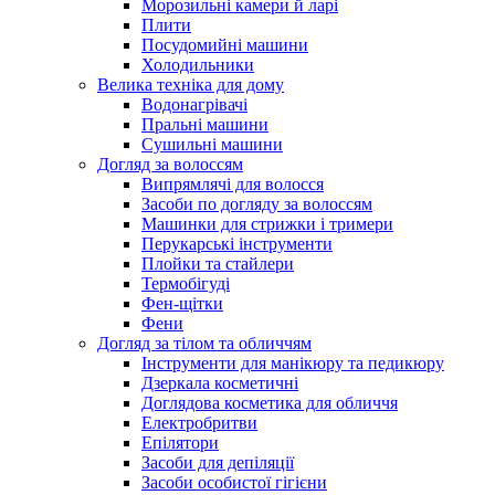
Морозильні камери й ларі
Плити
Посудомийні машини
Холодильники
Велика техніка для дому
Водонагрівачі
Пральні машини
Сушильні машини
Догляд за волоссям
Випрямлячі для волосся
Засоби по догляду за волоссям
Машинки для стрижки і тримери
Перукарські інструменти
Плойки та стайлери
Термобігуді
Фен-щітки
Фени
Догляд за тілом та обличчям
Інструменти для манікюру та педикюру
Дзеркала косметичні
Доглядова косметика для обличчя
Електробритви
Епілятори
Засоби для депіляції
Засоби особистої гігієни