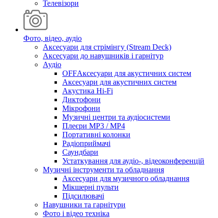
Телевізори
Фото, відео, аудіо
Аксесуари для стрімінгу (Stream Deck)
Аксесуари до навушників і гарнітур
Аудіо
OFFАксесуари для акустичних систем
Аксесуари для акустичних систем
Акустика Hi-Fi
Диктофони
Мікрофони
Музичні центри та аудіосистеми
Плеєри MP3 / MP4
Портативні колонки
Радіоприймачі
Саундбари
Устаткування для аудіо-, відеоконференцій
Музичні інструменти та обладнання
Аксесуари для музичного обладнання
Мікшерні пульти
Підсилювачі
Навушники та гарнітури
Фото і відео техніка