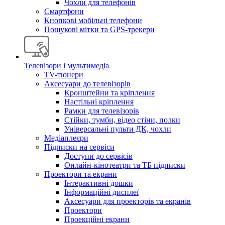
Чохли для телефонів
Смартфони
Кнопкові мобільні телефони
Пошукові мітки та GPS-трекери
Телевізори і мультимедіа
TV-тюнери
Аксесуари до телевізорів
Кронштейни та кріплення
Настільні кріплення
Рамки для телевізорів
Стійки, тумби, відео стіни, полки
Універсальні пульти ДК, чохли
Медіаплеєри
Підписки на сервіси
Доступи до сервісів
Онлайн-кінотеатри та ТБ підписки
Проектори та екрани
Інтерактивні дошки
Інформаційні дисплеї
Аксесуари для проекторів та екранів
Проектори
Проекційні екрани