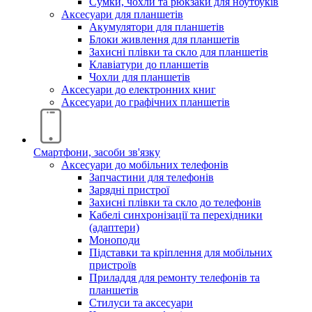
Сумки, чохли та рюкзаки для ноутбуків
Аксесуари для планшетів
Акумулятори для планшетів
Блоки живлення для планшетів
Захисні плівки та скло для планшетів
Клавіатури до планшетів
Чохли для планшетів
Аксесуари до електронних книг
Аксесуари дo графічних планшетів
Смартфони, засоби зв'язку
Аксесуари до мобільних телефонів
Запчастини для телефонів
Зарядні пристрої
Захисні плівки та скло до телефонів
Кабелі синхронізації та перехідники
(адаптери)
Моноподи
Підставки та кріплення для мобільних
пристроїв
Приладдя для ремонту телефонів та
планшетів
Стилуси та аксесуари