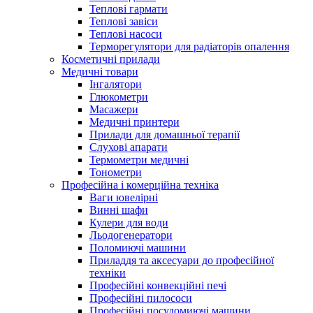
Теплові гармати
Теплові завіси
Теплові насоси
Терморегулятори для радіаторів опалення
Косметичні прилади
Медичні товари
Інгалятори
Глюкометри
Масажери
Медичні принтери
Прилади для домашньої терапії
Слухові апарати
Термометри медичні
Тонометри
Професійна і комерційна техніка
Ваги ювелірні
Винні шафи
Кулери для води
Льодогенератори
Поломиючі машини
Приладдя та аксесуари до професійної
техніки
Професійні конвекційні печі
Професійні пилососи
Професійні посудомиючі машини