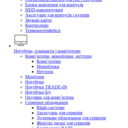
Блоки живлення для корпусів
HDD-накопичувачі
Аксесуари для корпусів і кулерів
Звукові карти
Контролери
Термоинтерфейси
Ноутбуки, планшети і комп'ютери
Комп`ютери, моноблоки, неттопи
Комп`ютери
Моноблоки
Неттопи
Монітори
Ноутбуки
Ноутбуки TRADE-IN
Ноутбуки Б/у
Окуляри для комп`ютера
Серверне обладнання
Blade-системи
Аксесуари для серверів
Додаткове обладнання для серверів
Жорсткі диски для серверів