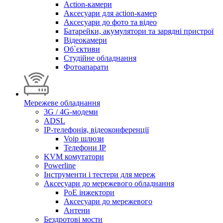
Action-камери
Аксесуари для action-камер
Аксесуари до фото та відео
Батарейки, акумулятори та зарядні пристрої
Відеокамери
Об`єктиви
Студійне обладнання
Фотоапарати
Мережеве обладнання
3G / 4G-модеми
ADSL
IP-телефонія, відеоконференції
Voip шлюзи
Телефони IP
KVM комутатори
Powerline
Інструменти і тестери для мереж
Аксесуари до мережевого обладнання
PoE інжектори
Аксесуари до мережевого
Антени
Бездротові мости