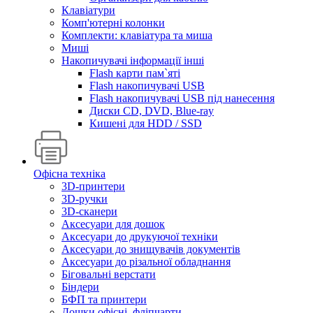
Клавіатури
Комп'ютерні колонки
Комплекти: клавіатура та миша
Миші
Накопичувачі інформації інші
Flash карти пам`яті
Flash накопичувачі USB
Flash накопичувачі USB під нанесення
Диски CD, DVD, Blue-ray
Кишені для HDD / SSD
Офісна техніка
3D-принтери
3D-ручки
3D-сканери
Аксесуари для дошок
Аксесуари до друкуючої техніки
Аксесуари до знищувачів документів
Аксесуари до різальної обладнання
Біговальні верстати
Біндери
БФП та принтери
Дошки офісні, фліпчарти