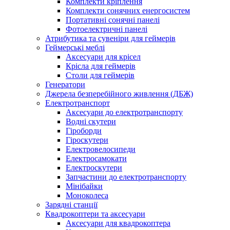
Комплекти кріплення
Комплекти сонячних енергосистем
Портативні сонячні панелі
Фотоелектричні панелі
Атрибутика та сувеніри для геймерів
Геймерські меблі
Аксесуари для крісел
Крісла для геймерів
Столи для геймерів
Генератори
Джерела безперебійного живлення (ДБЖ)
Електротранспорт
Аксесуари до електротранспорту
Водні скутери
Гіроборди
Гіроскутери
Електровелосипеди
Електросамокати
Електроскутери
Запчастини до електротранспорту
Мінібайки
Моноколеса
Зарядні станції
Квадрокоптери та аксесуари
Аксесуари для квадрокоптера