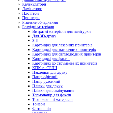
Калькулятори
Ламінатори
Плоттери
Принтери
Різальне обладнання
Розхідні матеріали
Витратні матеріали для палітурки
Для 3D-друку
ЗІП
Картриджі для лазерних принтерів
Картриджі для матричних принтерів
Картриджі для світлодіодних принтерів
Картриджі для факсів
Картриджі до струменевих принтерів
КПК та СБПЧ
Наклейки для друку
Папір офісний
Папір рулонний
Плівки для друку
Плівки для ламінування
Термопапір для факсів
Технологічні матеріали
Тонери
Фотопапір