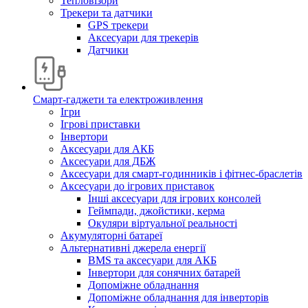
Тепловізори
Трекери та датчики
GPS трекери
Аксесуари для трекерів
Датчики
Смарт-гаджети та електроживлення
Ігри
Ігрові приставки
Інвертори
Аксесуари для АКБ
Аксесуари для ДБЖ
Аксесуари для смарт-годинників і фітнес-браслетів
Аксесуари до ігрових приставок
Інші аксесуари для ігрових консолей
Геймпади, джойстики, керма
Окуляри віртуальної реальності
Акумуляторні батареї
Альтернативні джерела енергії
BMS та аксесуари для АКБ
Інвертори для сонячних батарей
Допоміжне обладнання
Допоміжне обладнання для інверторів