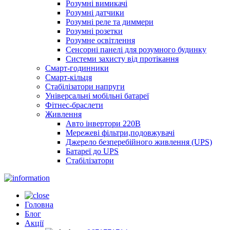
Розумні вимикачі
Розумні датчики
Розумні реле та диммери
Розумні розетки
Розумне освітлення
Сенсорні панелі для розумного будинку
Системи захисту від протікання
Смарт-годинники
Смарт-кільця
Стабілізатори напруги
Універсальні мобільні батареї
Фітнес-браслети
Живлення
Авто інвертори 220В
Мережеві фільтри,подовжувачі
Джерело безперебійного живлення (UPS)
Батареї до UPS
Стабілізатори
Головна
Блог
Акції