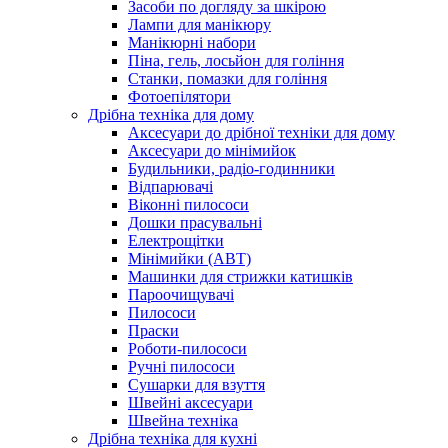
Засоби по догляду за шкірою
Лампи для манікюру
Манікюрні набори
Піна, гель, лосьйон для гоління
Станки, помазки для гоління
Фотоепілятори
Дрібна техніка для дому
Аксесуари до дрібної техніки для дому
Аксесуари до мінімийок
Будильники, радіо-годинники
Відпарювачі
Віконні пилососи
Дошки прасувальні
Електрощітки
Мінімийки (АВТ)
Машинки для стрижки катишків
Пароочищувачі
Пилососи
Праски
Роботи-пилососи
Ручні пилососи
Сушарки для взуття
Швейні аксесуари
Швейна техніка
Дрібна техніка для кухні