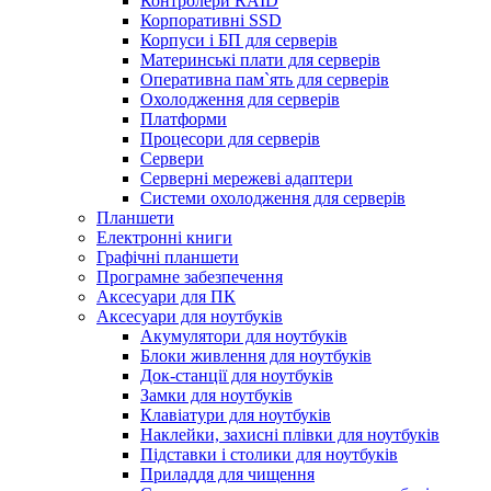
Контролери RAID
Корпоративні SSD
Корпуси і БП для серверів
Материнські плати для серверів
Оперативна пам`ять для серверів
Охолодження для серверів
Платформи
Процесори для серверів
Сервери
Серверні мережеві адаптери
Системи охолодження для серверів
Планшети
Електронні книги
Графічні планшети
Програмне забезпечення
Аксесуари для ПК
Аксесуари для ноутбуків
Акумулятори для ноутбуків
Блоки живлення для ноутбуків
Док-станції для ноутбуків
Замки для ноутбуків
Клавіатури для ноутбуків
Наклейки, захисні плівки для ноутбуків
Підставки і столики для ноутбуків
Приладдя для чищення