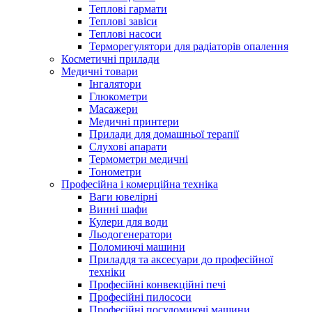
Теплові гармати
Теплові завіси
Теплові насоси
Терморегулятори для радіаторів опалення
Косметичні прилади
Медичні товари
Інгалятори
Глюкометри
Масажери
Медичні принтери
Прилади для домашньої терапії
Слухові апарати
Термометри медичні
Тонометри
Професійна і комерційна техніка
Ваги ювелірні
Винні шафи
Кулери для води
Льодогенератори
Поломиючі машини
Приладдя та аксесуари до професійної
техніки
Професійні конвекційні печі
Професійні пилососи
Професійні посудомиючі машини