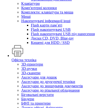
Клавіатури
Комп'ютерні колонки
Комплекти: клавіатура та миша
Миші
Накопичувачі інформації інші
Flash карти пам`яті
Flash накопичувачі USB
Flash накопичувачі USB під нанесення
Диски CD, DVD, Blue-ray
Кишені для HDD / SSD
Офісна техніка
3D-принтери
3D-ручки
3D-сканери
Аксесуари для дошок
Аксесуари до друкуючої техніки
Аксесуари до знищувачів документів
Аксесуари до різальної обладнання
Біговальні верстати
Біндери
БФП та принтери
Дошки офісні, фліпчарти