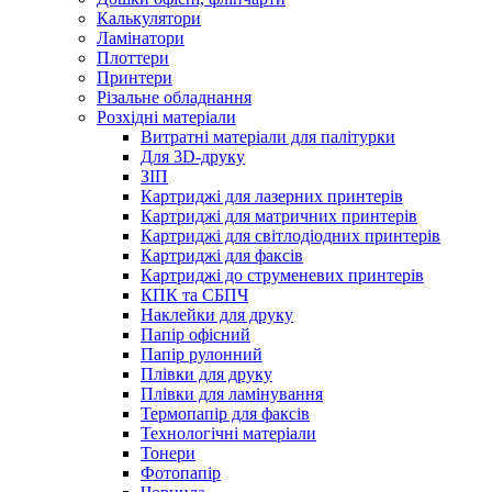
Калькулятори
Ламінатори
Плоттери
Принтери
Різальне обладнання
Розхідні матеріали
Витратні матеріали для палітурки
Для 3D-друку
ЗІП
Картриджі для лазерних принтерів
Картриджі для матричних принтерів
Картриджі для світлодіодних принтерів
Картриджі для факсів
Картриджі до струменевих принтерів
КПК та СБПЧ
Наклейки для друку
Папір офісний
Папір рулонний
Плівки для друку
Плівки для ламінування
Термопапір для факсів
Технологічні матеріали
Тонери
Фотопапір