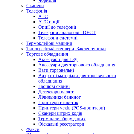
Чорнила
Сканери
Телефонія
АТС
АТС опції
Опції до телефонії
Телефони аналогові і DECT
Телефони системні
Термоклейові машини
Типографські степлери, Заклепочники
Торгове обладнання
Аксесуари для ТЗД
Аксесуари для торгового обладнання
Ваги торговельні
Витратні матеріали для торгівельного
обладнання
Грошові скрині
Детектори валют
Лічильники банкнот
Принтери етикеток
Принтери чеків (POS-принтери)
Сканери штрих-кодів
Термінали збору даних
Фіскальні реєстратори
Факси