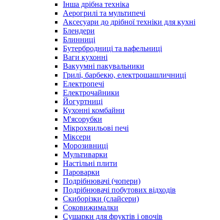
Інша дрібна техніка
Аерогрилі та мультипечі
Аксесуари до дрібної техніки для кухні
Блендери
Блинниці
Бутербродниці та вафельниці
Ваги кухонні
Вакуумні пакувальники
Грилі, барбекю, електрошашличниці
Електропечі
Електрочайники
Йогуртниці
Кухонні комбайни
М'ясорубки
Мікрохвильові печі
Міксери
Морозивниці
Мультиварки
Настільні плити
Пароварки
Подрібнювачі (чопери)
Подрібнювачі побутових відходів
Скиборізки (слайсери)
Соковижималки
Сушарки для фруктів і овочів