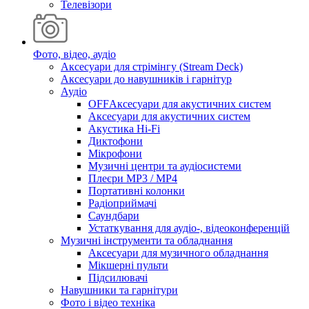
Телевізори
Фото, відео, аудіо
Аксесуари для стрімінгу (Stream Deck)
Аксесуари до навушників і гарнітур
Аудіо
OFFАксесуари для акустичних систем
Аксесуари для акустичних систем
Акустика Hi-Fi
Диктофони
Мікрофони
Музичні центри та аудіосистеми
Плеєри MP3 / MP4
Портативні колонки
Радіоприймачі
Саундбари
Устаткування для аудіо-, відеоконференцій
Музичні інструменти та обладнання
Аксесуари для музичного обладнання
Мікшерні пульти
Підсилювачі
Навушники та гарнітури
Фото і відео техніка