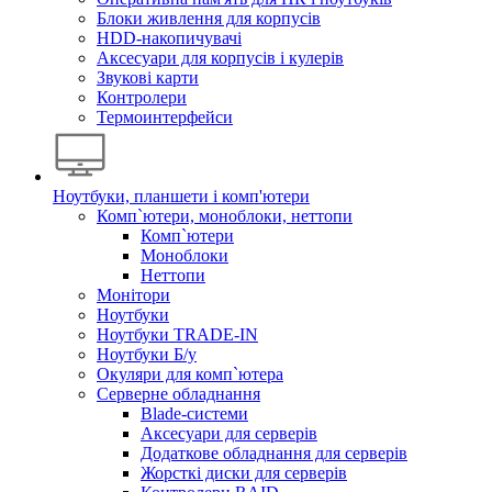
Блоки живлення для корпусів
HDD-накопичувачі
Аксесуари для корпусів і кулерів
Звукові карти
Контролери
Термоинтерфейси
Ноутбуки, планшети і комп'ютери
Комп`ютери, моноблоки, неттопи
Комп`ютери
Моноблоки
Неттопи
Монітори
Ноутбуки
Ноутбуки TRADE-IN
Ноутбуки Б/у
Окуляри для комп`ютера
Серверне обладнання
Blade-системи
Аксесуари для серверів
Додаткове обладнання для серверів
Жорсткі диски для серверів