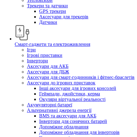
Тепловізори
Трекери та датчики
GPS трекери
Аксесуари для трекерів
Датчики
Смарт-гаджети та електроживлення
Ігри
Ігрові приставки
Інвертори
Аксесуари для АКБ
Аксесуари для ДБЖ
Аксесуари для смарт-годинників і фітнес-браслетів
Аксесуари до ігрових приставок
Інші аксесуари для ігрових консолей
Геймпади, джойстики, керма
Окуляри віртуальної реальності
Акумуляторні батареї
Альтернативні джерела енергії
BMS та аксесуари для АКБ
Інвертори для сонячних батарей
Допоміжне обладнання
Допоміжне обладнання для інверторів