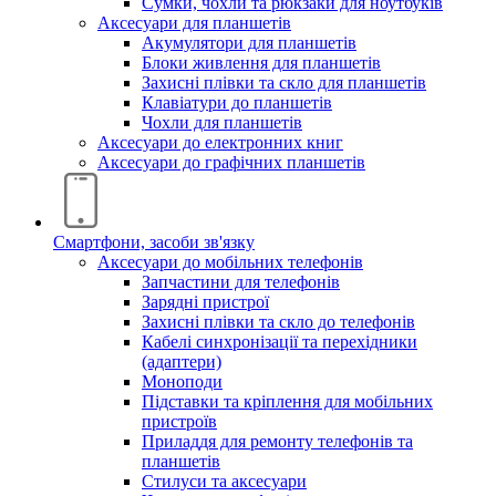
Сумки, чохли та рюкзаки для ноутбуків
Аксесуари для планшетів
Акумулятори для планшетів
Блоки живлення для планшетів
Захисні плівки та скло для планшетів
Клавіатури до планшетів
Чохли для планшетів
Аксесуари до електронних книг
Аксесуари дo графічних планшетів
Смартфони, засоби зв'язку
Аксесуари до мобільних телефонів
Запчастини для телефонів
Зарядні пристрої
Захисні плівки та скло до телефонів
Кабелі синхронізації та перехідники
(адаптери)
Моноподи
Підставки та кріплення для мобільних
пристроїв
Приладдя для ремонту телефонів та
планшетів
Стилуси та аксесуари