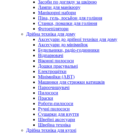
Засоби по догляду за шкірою
Лампи для манікюру
Манікюрні набори
Піна, гель, лосьйон для гоління
Станки, помазки для гоління
Фотоепілятори
Дрібна техніка для дому
Аксесуари до дрібної техніки для дому
Аксесуари до мінімийок
Будильники, радіо-годинники
Відпарювачі
Віконні пилососи
Дошки прасувальні
Електрощітки
Мінімийки (АВТ)
Машинки для стрижки катишків
Пароочищувачі
Пилососи
Праски
Роботи-пилососи
Ручні пилососи
Сушарки для взуття
Швейні аксесуари
Швейна техніка
Дрібна техніка для кухні