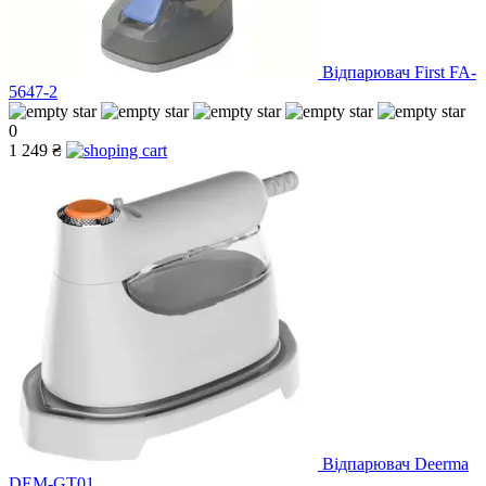
Відпарювач First FA-
5647-2
0
1 249 ₴
Відпарювач Deerma
DEM-GT01