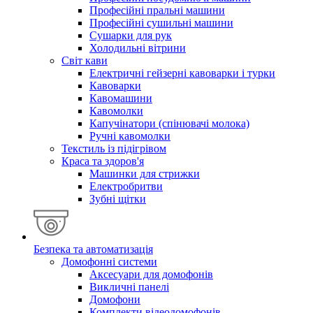
Професійні пральні машини
Професійні сушильні машини
Сушарки для рук
Холодильні вітрини
Світ кави
Електричні гейзерні кавоварки і турки
Кавоварки
Кавомашини
Кавомолки
Капучінатори (спінювачі молока)
Ручні кавомолки
Текстиль із підігрівом
Краса та здоров'я
Машинки для стрижки
Електробритви
Зубні щітки
Безпека та автоматизація
Домофонні системи
Аксесуари для домофонів
Викличні панелі
Домофони
Комплекти відеодомофонів