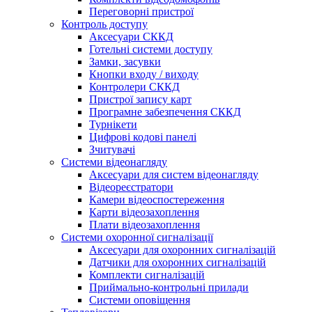
Переговорні пристрої
Контроль доступу
Аксесуари СККД
Готельні системи доступу
Замки, засувки
Кнопки входу / виходу
Контролери СККД
Пристрої запису карт
Програмне забезпечення СККД
Турнікети
Цифрові кодові панелі
Зчитувачі
Системи відеонагляду
Аксесуари для систем відеонагляду
Відеореєстратори
Камери відеоспостереження
Карти відеозахоплення
Плати відеозахоплення
Системи охоронної сигналізації
Аксесуари для охоронних сигналізацій
Датчики для охоронних сигналізацій
Комплекти сигналізацій
Приймально-контрольні прилади
Системи оповіщення