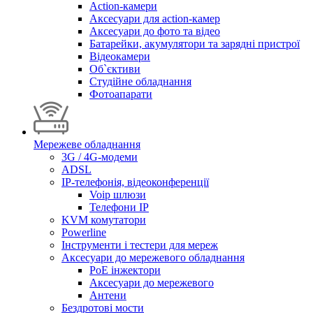
Action-камери
Аксесуари для action-камер
Аксесуари до фото та відео
Батарейки, акумулятори та зарядні пристрої
Відеокамери
Об`єктиви
Студійне обладнання
Фотоапарати
Мережеве обладнання
3G / 4G-модеми
ADSL
IP-телефонія, відеоконференції
Voip шлюзи
Телефони IP
KVM комутатори
Powerline
Інструменти і тестери для мереж
Аксесуари до мережевого обладнання
PoE інжектори
Аксесуари до мережевого
Антени
Бездротові мости