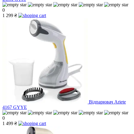
0
1 299 ₴
Відпарювач Ariete
4167 GYYE
0
1 499 ₴