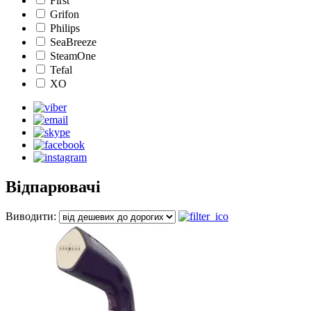
First
Grifon
Philips
SeaBreeze
SteamOne
Tefal
XO
Відпарювачі
Виводити: