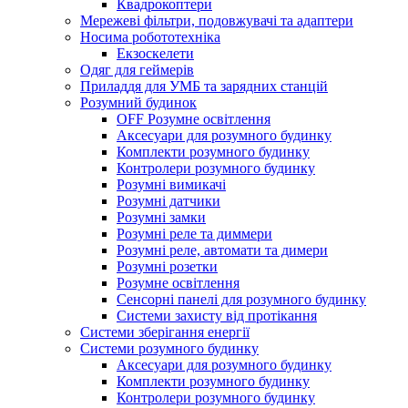
Квадрокоптери
Мережеві фільтри, подовжувачі та адаптери
Носима робототехніка
Екзоскелети
Одяг для геймерів
Приладдя для УМБ та зарядних станцій
Розумний будинок
OFF Розумне освітлення
Аксесуари для розумного будинку
Комплекти розумного будинку
Контролери розумного будинку
Розумні вимикачі
Розумні датчики
Розумні замки
Розумні реле та диммери
Розумні реле, автомати та димери
Розумні розетки
Розумне освітлення
Сенсорні панелі для розумного будинку
Системи захисту від протікання
Системи зберігання енергії
Системи розумного будинку
Аксесуари для розумного будинку
Комплекти розумного будинку
Контролери розумного будинку