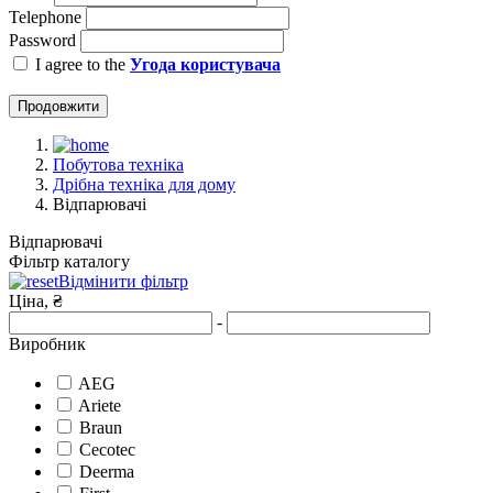
Telephone
Password
I agree to the
Угода користувача
Продовжити
Побутова техніка
Дрібна техніка для дому
Відпарювачі
Відпарювачі
Фільтр каталогу
Відмінити фільтр
Ціна, ₴
-
Виробник
AEG
Ariete
Braun
Cecotec
Deerma