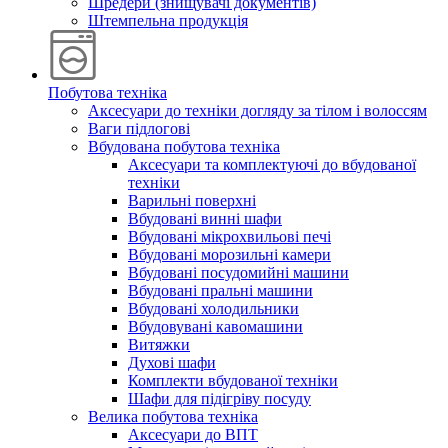
Шредери (знищувачі документів)
Штемпельна продукція
Побутова техніка
Аксесуари до техніки догляду за тілом і волоссям
Ваги підлогові
Вбудована побутова техніка
Аксесуари та комплектуючі до вбудованої
техніки
Варильні поверхні
Вбудовані винні шафи
Вбудовані мікрохвильові печі
Вбудовані морозильні камери
Вбудовані посудомийні машини
Вбудовані пральні машини
Вбудовані холодильники
Вбудовувані кавомашини
Витяжки
Духові шафи
Комплекти вбудованої техніки
Шафи для підігріву посуду
Велика побутова техніка
Аксесуари до ВПТ