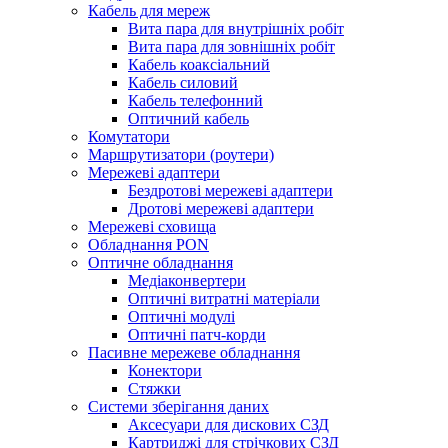
Кабель для мереж
Вита пара для внутрішніх робіт
Вита пара для зовнішніх робіт
Кабель коаксіальний
Кабель силовий
Кабель телефонний
Оптичний кабель
Комутатори
Маршрутизатори (роутери)
Мережеві адаптери
Бездротові мережеві адаптери
Дротові мережеві адаптери
Мережеві сховища
Обладнання PON
Оптичне обладнання
Медіаконвертери
Оптичні витратні матеріали
Оптичні модулі
Оптичні патч-корди
Пасивне мережеве обладнання
Конектори
Стяжки
Системи зберігання даних
Аксесуари для дискових СЗД
Картриджі для стрічкових СЗД