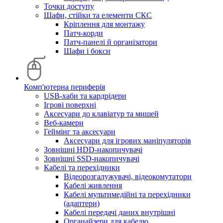
Точки доступу
Шафи, стійки та елементи СКС
Кріплення для монтажу
Патч-корди
Патч-панелі й організатори
Шафи і бокси
Комп'ютерна периферія
USB-хаби та кардрідери
Ігрові поверхні
Аксесуари до клавіатур та мишей
Веб-камери
Геймінг та аксесуари
Аксесуари для ігрових маніпуляторів
Зовнішні HDD-накопичувачі
Зовнішні SSD-накопичувачі
Кабелі та перехідники
Відеорозгалужувачі, відеокомутатори
Кабелі живлення
Кабелі мультимедійні та перехідники
(адаптери)
Кабелі передачі даних внутрішні
Органайзери для кабелю