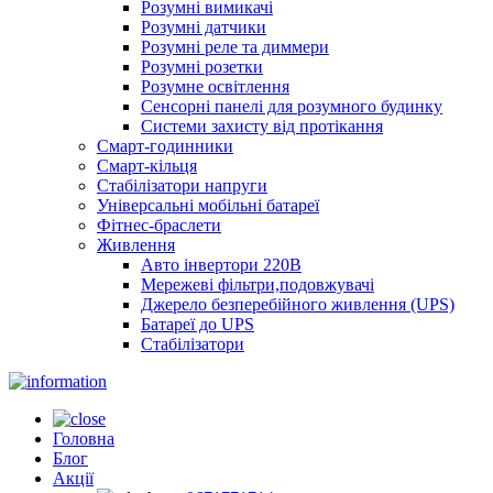
Розумні вимикачі
Розумні датчики
Розумні реле та диммери
Розумні розетки
Розумне освітлення
Сенсорні панелі для розумного будинку
Системи захисту від протікання
Смарт-годинники
Смарт-кільця
Стабілізатори напруги
Універсальні мобільні батареї
Фітнес-браслети
Живлення
Авто інвертори 220В
Мережеві фільтри,подовжувачі
Джерело безперебійного живлення (UPS)
Батареї до UPS
Стабілізатори
Головна
Блог
Акції