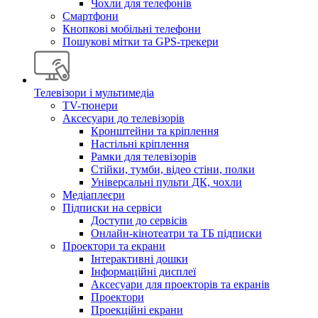
Чохли для телефонів
Смартфони
Кнопкові мобільні телефони
Пошукові мітки та GPS-трекери
Телевізори і мультимедіа
TV-тюнери
Аксесуари до телевізорів
Кронштейни та кріплення
Настільні кріплення
Рамки для телевізорів
Стійки, тумби, відео стіни, полки
Універсальні пульти ДК, чохли
Медіаплеєри
Підписки на сервіси
Доступи до сервісів
Онлайн-кінотеатри та ТБ підписки
Проектори та екрани
Інтерактивні дошки
Інформаційні дисплеї
Аксесуари для проекторів та екранів
Проектори
Проекційні екрани