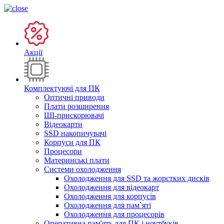
Акції
Комплектуючі для ПК
Оптичні приводи
Плати розширення
ШІ-прискорювачі
Відеокарти
SSD накопичувачі
Корпуси для ПК
Процесори
Материнські плати
Системи охолодження
Охолодження для SSD та жорстких дисків
Охолодження для відеокарт
Охолодження для корпусів
Охолодження для пам`яті
Охолодження для процесорів
Оперативна пам'ять для ПК і ноутбуків