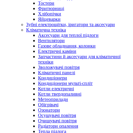
Тостери
Фритюрниці
Хлібопічки
Яйцеварки
Зубні електрощітки, іригатори та аксесуари
Кліматична техніка
Аксесуари для теплої підлоги
Вентилятори
Газове обладнання, колонки
Електричні каміни
Запчастини й аксесуари для кліматичної
техніки
Зволожувачі повітря
Кліматичні панелі
Кондиціонери
Кондиціонери мульті-спліт
Котли електричні
Котли твердопаливні
Метеоприлади
Обігрівачі
Озонатори
Осушувачі повітря
Очищувачі повітря
Радіатори опалення
Тепла підлога