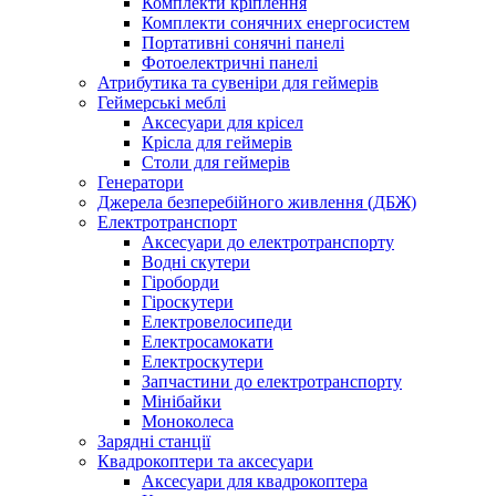
Комплекти кріплення
Комплекти сонячних енергосистем
Портативні сонячні панелі
Фотоелектричні панелі
Атрибутика та сувеніри для геймерів
Геймерські меблі
Аксесуари для крісел
Крісла для геймерів
Столи для геймерів
Генератори
Джерела безперебійного живлення (ДБЖ)
Електротранспорт
Аксесуари до електротранспорту
Водні скутери
Гіроборди
Гіроскутери
Електровелосипеди
Електросамокати
Електроскутери
Запчастини до електротранспорту
Мінібайки
Моноколеса
Зарядні станції
Квадрокоптери та аксесуари
Аксесуари для квадрокоптера