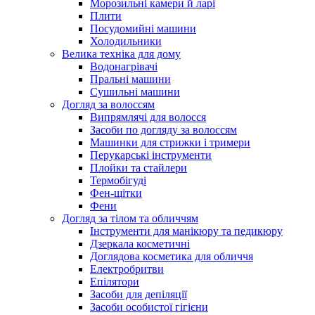
Морозильні камери й ларі
Плити
Посудомийні машини
Холодильники
Велика техніка для дому
Водонагрівачі
Пральні машини
Сушильні машини
Догляд за волоссям
Випрямлячі для волосся
Засоби по догляду за волоссям
Машинки для стрижки і тримери
Перукарські інструменти
Плойки та стайлери
Термобігуді
Фен-щітки
Фени
Догляд за тілом та обличчям
Інструменти для манікюру та педикюру
Дзеркала косметичні
Доглядова косметика для обличчя
Електробритви
Епілятори
Засоби для депіляції
Засоби особистої гігієни