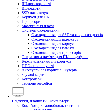
ШІ-прискорювачі
Відеокарти
SSD накопичувачі
Корпуси для ПК
Процесори
Материнські плати
Системи охолодження
Охолодження для SSD та жорстких дисків
Охолодження для відеокарт
Охолодження для корпусів
Охолодження для пам`яті
Охолодження для процесорів
Оперативна пам'ять для ПК і ноутбуків
Блоки живлення для корпусів
HDD-накопичувачі
Аксесуари для корпусів і кулерів
Звукові карти
Контролери
Термоинтерфейси
Ноутбуки, планшети і комп'ютери
Комп`ютери, моноблоки, неттопи
Комп`ютери