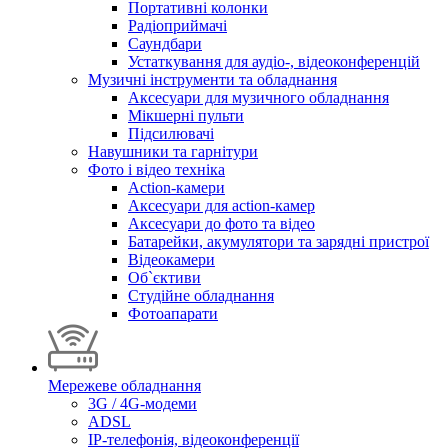
Портативні колонки
Радіоприймачі
Саундбари
Устаткування для аудіо-, відеоконференцій
Музичні інструменти та обладнання
Аксесуари для музичного обладнання
Мікшерні пульти
Підсилювачі
Навушники та гарнітури
Фото і відео техніка
Action-камери
Аксесуари для action-камер
Аксесуари до фото та відео
Батарейки, акумулятори та зарядні пристрої
Відеокамери
Об`єктиви
Студійне обладнання
Фотоапарати
Мережеве обладнання
3G / 4G-модеми
ADSL
IP-телефонія, відеоконференції