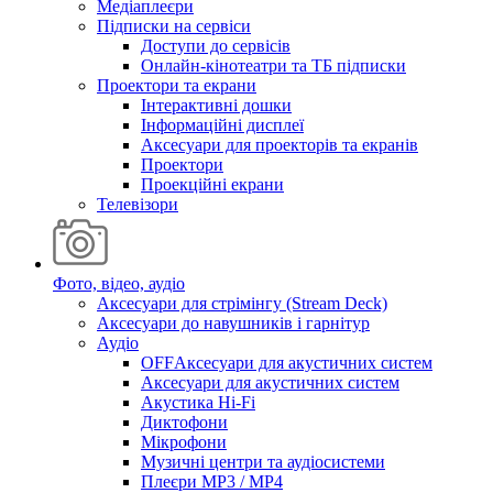
Медіаплеєри
Підписки на сервіси
Доступи до сервісів
Онлайн-кінотеатри та ТБ підписки
Проектори та екрани
Інтерактивні дошки
Інформаційні дисплеї
Аксесуари для проекторів та екранів
Проектори
Проекційні екрани
Телевізори
Фото, відео, аудіо
Аксесуари для стрімінгу (Stream Deck)
Аксесуари до навушників і гарнітур
Аудіо
OFFАксесуари для акустичних систем
Аксесуари для акустичних систем
Акустика Hi-Fi
Диктофони
Мікрофони
Музичні центри та аудіосистеми
Плеєри MP3 / MP4