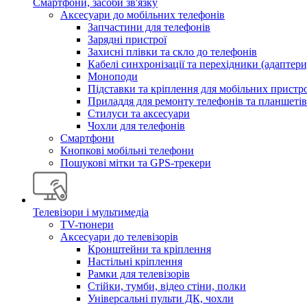
Смартфони, засоби зв'язку
Аксесуари до мобільних телефонів
Запчастини для телефонів
Зарядні пристрої
Захисні плівки та скло до телефонів
Кабелі синхронізації та перехідники (адаптери
Моноподи
Підставки та кріплення для мобільних пристр
Приладдя для ремонту телефонів та планшетів
Стилуси та аксесуари
Чохли для телефонів
Смартфони
Кнопкові мобільні телефони
Пошукові мітки та GPS-трекери
Телевізори і мультимедіа
TV-тюнери
Аксесуари до телевізорів
Кронштейни та кріплення
Настільні кріплення
Рамки для телевізорів
Стійки, тумби, відео стіни, полки
Універсальні пульти ДК, чохли