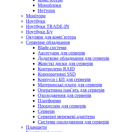
Моноблоки
Неттопи
Монітори
Ноутбуки
Ноутбуки TRADE-IN
Ноутбуки Б/у
Окуляри для комп`ютера
Серверне обладнання
Blade-системи
Аксесуари для серверів
Додаткове обладнання для серверів
Жорсткі диски для серверів
Контролери RAID
Корпоративні SSD
Корпуси і БП для серверів
Материнські плати для серверів
Оперативна пам`ять для серверів
Охолодження для серверів
Платформи
Процесори для серверів
Сервери
Серверні мережеві адаптери
Системи охолодження для серверів
Планшети