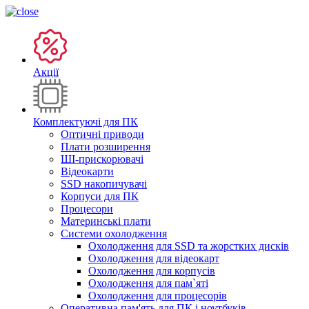
Акції
Комплектуючі для ПК
Оптичні приводи
Плати розширення
ШІ-прискорювачі
Відеокарти
SSD накопичувачі
Корпуси для ПК
Процесори
Материнські плати
Системи охолодження
Охолодження для SSD та жорстких дисків
Охолодження для відеокарт
Охолодження для корпусів
Охолодження для пам`яті
Охолодження для процесорів
Оперативна пам'ять для ПК і ноутбуків