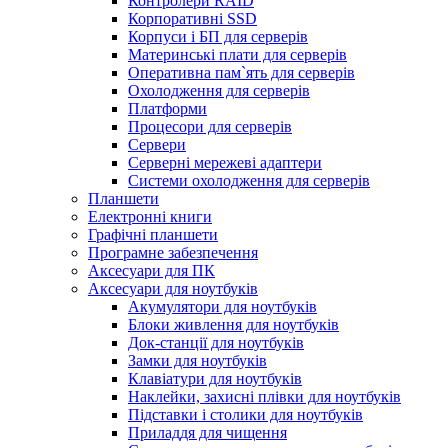
Контролери RAID
Корпоративні SSD
Корпуси і БП для серверів
Материнські плати для серверів
Оперативна пам`ять для серверів
Охолодження для серверів
Платформи
Процесори для серверів
Сервери
Серверні мережеві адаптери
Системи охолодження для серверів
Планшети
Електронні книги
Графічні планшети
Програмне забезпечення
Аксесуари для ПК
Аксесуари для ноутбуків
Акумулятори для ноутбуків
Блоки живлення для ноутбуків
Док-станції для ноутбуків
Замки для ноутбуків
Клавіатури для ноутбуків
Наклейки, захисні плівки для ноутбуків
Підставки і столики для ноутбуків
Приладдя для чищення