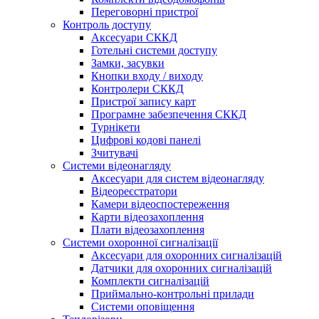
Переговорні пристрої
Контроль доступу
Аксесуари СККД
Готельні системи доступу
Замки, засувки
Кнопки входу / виходу
Контролери СККД
Пристрої запису карт
Програмне забезпечення СККД
Турнікети
Цифрові кодові панелі
Зчитувачі
Системи відеонагляду
Аксесуари для систем відеонагляду
Відеореєстратори
Камери відеоспостереження
Карти відеозахоплення
Плати відеозахоплення
Системи охоронної сигналізації
Аксесуари для охоронних сигналізацій
Датчики для охоронних сигналізацій
Комплекти сигналізацій
Приймально-контрольні прилади
Системи оповіщення