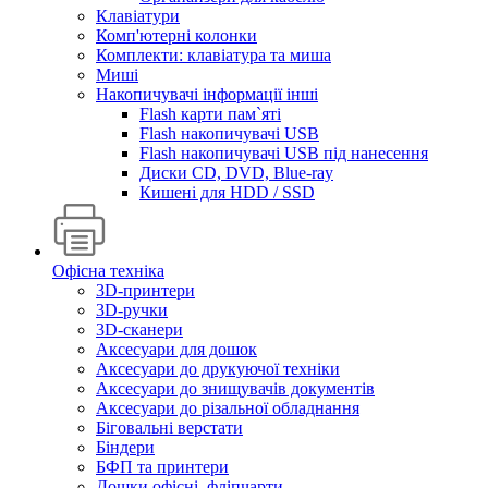
Клавіатури
Комп'ютерні колонки
Комплекти: клавіатура та миша
Миші
Накопичувачі інформації інші
Flash карти пам`яті
Flash накопичувачі USB
Flash накопичувачі USB під нанесення
Диски CD, DVD, Blue-ray
Кишені для HDD / SSD
Офісна техніка
3D-принтери
3D-ручки
3D-сканери
Аксесуари для дошок
Аксесуари до друкуючої техніки
Аксесуари до знищувачів документів
Аксесуари до різальної обладнання
Біговальні верстати
Біндери
БФП та принтери
Дошки офісні, фліпчарти