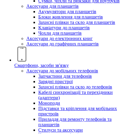
Сумки, чохли та рюкзаки для ноутбуків
Аксесуари для планшетів
Акумулятори для планшетів
Блоки живлення для планшетів
Захисні плівки та скло для планшетів
Клавіатури до планшетів
Чохли для планшетів
Аксесуари до електронних книг
Аксесуари дo графічних планшетів
Смартфони, засоби зв'язку
Аксесуари до мобільних телефонів
Запчастини для телефонів
Зарядні пристрої
Захисні плівки та скло до телефонів
Кабелі синхронізації та перехідники
(адаптери)
Моноподи
Підставки та кріплення для мобільних
пристроїв
Приладдя для ремонту телефонів та
планшетів
Стилуси та аксесуари