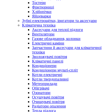
Тостери
Фритюрниці
Хлібопічки
Яйцеварки
Зубні електрощітки, іригатори та аксесуари
Кліматична техніка
Аксесуари для теплої підлоги
Вентилятори
Газове обладнання, колонки
Електричні каміни
Запчастини й аксесуари для кліматичної
техніки
Зволожувачі повітря
Кліматичні панелі
Кондиціонери
Кондиціонери мульті-спліт
Котли електричні
Котли твердопаливні
Метеоприлади
Обігрівачі
Озонатори
Осушувачі повітря
Очищувачі повітря
Радіатори опалення
Тепла підлога