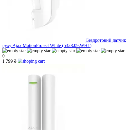
Бездротовий датчик
руху Ajax MotionProtect White (5328.09.WH1)
0
1 799 ₴