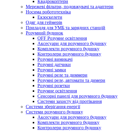
Квадрокоптери
Мережеві фільтри, подовжувачі та адаптери
Носима робототехніка
Екзоскелети
Одяг для геймерів
Приладдя для УМБ та зарядних станцій
Розумний будинок
OFF Розумне освітлення
Аксесуари для розумного будинку
Комплекти розумного будинку
Контролери розумного будинку
Розумні вимикачі
Розумні датчики
Розумні замки
Розумні реле та диммери
Розумні реле, автомати та димери
Розумні розетки
Розумне освітлення
Сенсорні панелі для розумного будинку
Системи захисту від протікання
Системи зберігання енергії
Системи розумного будинку
Аксесуари для розумного будинку
Комплекти розумного будинку
Контролери розумного будинку