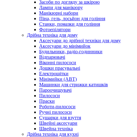
Засоби по догляду за шкірою
Лампи для манікюру
Манікюрні набори
Піна, гель, лосьйон для гоління
Станки, помазки для гоління
Фотоепілятори
Дрібна техніка для дому
Аксесуари до дрібної техніки для дому
Аксесуари до мінімийок
Будильники, радіо-годинники
Відпарювачі
Віконні пилососи
Дошки прасувальні
Електрощітки
Мінімийки (АВТ)
Машинки для стрижки катишків
Пароочищувачі
Пилососи
Праски
Роботи-пилососи
Ручні пилососи
Сушарки для взуття
Швейні аксесуари
Швейна техніка
Дрібна техніка для кухні