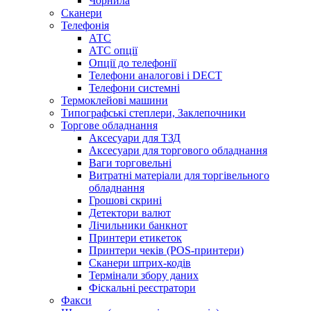
Чорнила
Сканери
Телефонія
АТС
АТС опції
Опції до телефонії
Телефони аналогові і DECT
Телефони системні
Термоклейові машини
Типографські степлери, Заклепочники
Торгове обладнання
Аксесуари для ТЗД
Аксесуари для торгового обладнання
Ваги торговельні
Витратні матеріали для торгівельного
обладнання
Грошові скрині
Детектори валют
Лічильники банкнот
Принтери етикеток
Принтери чеків (POS-принтери)
Сканери штрих-кодів
Термінали збору даних
Фіскальні реєстратори
Факси