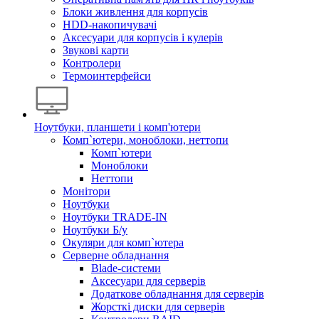
Блоки живлення для корпусів
HDD-накопичувачі
Аксесуари для корпусів і кулерів
Звукові карти
Контролери
Термоинтерфейси
Ноутбуки, планшети і комп'ютери
Комп`ютери, моноблоки, неттопи
Комп`ютери
Моноблоки
Неттопи
Монітори
Ноутбуки
Ноутбуки TRADE-IN
Ноутбуки Б/у
Окуляри для комп`ютера
Серверне обладнання
Blade-системи
Аксесуари для серверів
Додаткове обладнання для серверів
Жорсткі диски для серверів