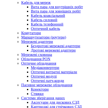
Кабель для мереж
Вита пара для внутрішніх робіт
Вита пара для зовнішніх робіт
Кабель коаксіальний
Кабель силовий
Кабель телефонний
Оптичний кабель
Комутатори
Маршрутизатори (роутери)
Мережеві адаптери
Бездротові мережеві адаптери
Дротові мережеві адаптери
Мережеві сховища
Обладнання PON
Оптичне обладнання
Медіаконвертери
Оптичні витратні матеріали
Оптичні модулі
Оптичні патч-корди
Пасивне мережеве обладнання
Конектори
Стяжки
Системи зберігання даних
Аксесуари для дискових СЗД
Картриджі для стрічкових СЗД