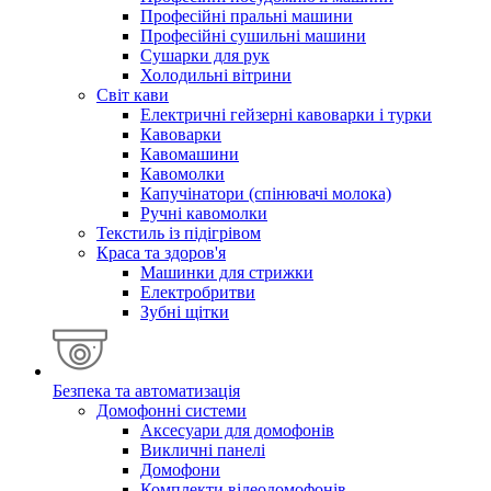
Професійні пральні машини
Професійні сушильні машини
Сушарки для рук
Холодильні вітрини
Світ кави
Електричні гейзерні кавоварки і турки
Кавоварки
Кавомашини
Кавомолки
Капучінатори (спінювачі молока)
Ручні кавомолки
Текстиль із підігрівом
Краса та здоров'я
Машинки для стрижки
Електробритви
Зубні щітки
Безпека та автоматизація
Домофонні системи
Аксесуари для домофонів
Викличні панелі
Домофони
Комплекти відеодомофонів