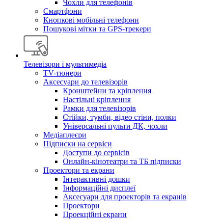
Чохли для телефонів
Смартфони
Кнопкові мобільні телефони
Пошукові мітки та GPS-трекери
Телевізори і мультимедіа
TV-тюнери
Аксесуари до телевізорів
Кронштейни та кріплення
Настільні кріплення
Рамки для телевізорів
Стійки, тумби, відео стіни, полки
Універсальні пульти ДК, чохли
Медіаплеєри
Підписки на сервіси
Доступи до сервісів
Онлайн-кінотеатри та ТБ підписки
Проектори та екрани
Інтерактивні дошки
Інформаційні дисплеї
Аксесуари для проекторів та екранів
Проектори
Проекційні екрани