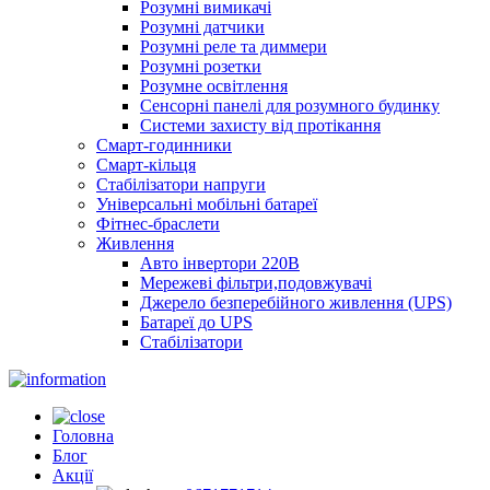
Розумні вимикачі
Розумні датчики
Розумні реле та диммери
Розумні розетки
Розумне освітлення
Сенсорні панелі для розумного будинку
Системи захисту від протікання
Смарт-годинники
Смарт-кільця
Стабілізатори напруги
Універсальні мобільні батареї
Фітнес-браслети
Живлення
Авто інвертори 220В
Мережеві фільтри,подовжувачі
Джерело безперебійного живлення (UPS)
Батареї до UPS
Стабілізатори
Головна
Блог
Акції