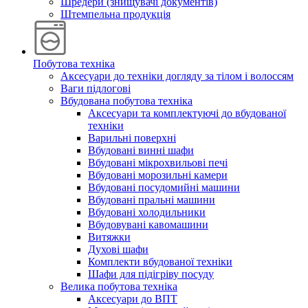
Шредери (знищувачі документів)
Штемпельна продукція
Побутова техніка
Аксесуари до техніки догляду за тілом і волоссям
Ваги підлогові
Вбудована побутова техніка
Аксесуари та комплектуючі до вбудованої
техніки
Варильні поверхні
Вбудовані винні шафи
Вбудовані мікрохвильові печі
Вбудовані морозильні камери
Вбудовані посудомийні машини
Вбудовані пральні машини
Вбудовані холодильники
Вбудовувані кавомашини
Витяжки
Духові шафи
Комплекти вбудованої техніки
Шафи для підігріву посуду
Велика побутова техніка
Аксесуари до ВПТ