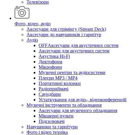
Телевізори
Фото, відео, аудіо
Аксесуари для стрімінгу (Stream Deck)
Аксесуари до навушників і гарнітур
Аудіо
OFFАксесуари для акустичних систем
Аксесуари для акустичних систем
Акустика Hi-Fi
Диктофони
Мікрофони
Музичні центри та аудіосистеми
Плеєри MP3 / MP4
Портативні колонки
Радіоприймачі
Саундбари
Устаткування для аудіо-, відеоконференцій
Музичні інструменти та обладнання
Аксесуари для музичного обладнання
Мікшерні пульти
Підсилювачі
Навушники та гарнітури
Фото і відео техніка