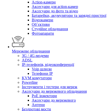
Action-камери
Аксесуари для action-камер
Аксесуари до фото та відео
Батарейки, акумулятори та зарядні пристрої
Відеокамери
Об`єктиви
Студійне обладнання
Фотоапарати
Мережеве обладнання
3G / 4G-модеми
ADSL
IP-телефонія, відеоконференції
Voip шлюзи
Телефони IP
KVM комутатори
Powerline
Інструменти і тестери для мереж
Аксесуари до мережевого обладнання
PoE інжектори
Аксесуари до мережевого
Антени
Бездротові мости