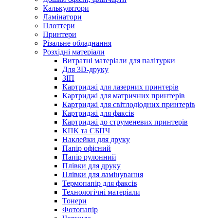
Калькулятори
Ламінатори
Плоттери
Принтери
Різальне обладнання
Розхідні матеріали
Витратні матеріали для палітурки
Для 3D-друку
ЗІП
Картриджі для лазерних принтерів
Картриджі для матричних принтерів
Картриджі для світлодіодних принтерів
Картриджі для факсів
Картриджі до струменевих принтерів
КПК та СБПЧ
Наклейки для друку
Папір офісний
Папір рулонний
Плівки для друку
Плівки для ламінування
Термопапір для факсів
Технологічні матеріали
Тонери
Фотопапір