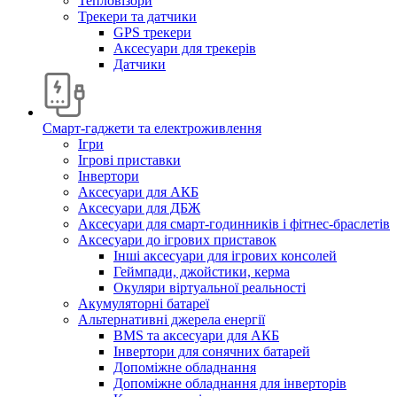
Тепловізори
Трекери та датчики
GPS трекери
Аксесуари для трекерів
Датчики
Смарт-гаджети та електроживлення
Ігри
Ігрові приставки
Інвертори
Аксесуари для АКБ
Аксесуари для ДБЖ
Аксесуари для смарт-годинників і фітнес-браслетів
Аксесуари до ігрових приставок
Інші аксесуари для ігрових консолей
Геймпади, джойстики, керма
Окуляри віртуальної реальності
Акумуляторні батареї
Альтернативні джерела енергії
BMS та аксесуари для АКБ
Інвертори для сонячних батарей
Допоміжне обладнання
Допоміжне обладнання для інверторів