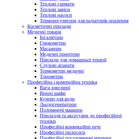
Теплові гармати
Теплові завіси
Теплові насоси
Терморегулятори для радіаторів опалення
Косметичні прилади
Медичні товари
Інгалятори
Глюкометри
Масажери
Медичні принтери
Прилади для домашньої терапії
Слухові апарати
Термометри медичні
Тонометри
Професійна і комерційна техніка
Ваги ювелірні
Винні шафи
Кулери для води
Льодогенератори
Поломиючі машини
Приладдя та аксесуари до професійної
техніки
Професійні конвекційні печі
Професійні пилососи
Професійні посудомиючі машини