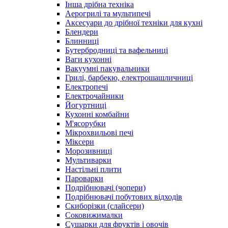
Інша дрібна техніка
Аерогрилі та мультипечі
Аксесуари до дрібної техніки для кухні
Блендери
Блинниці
Бутербродниці та вафельниці
Ваги кухонні
Вакуумні пакувальники
Грилі, барбекю, електрошашличниці
Електропечі
Електрочайники
Йогуртниці
Кухонні комбайни
М'ясорубки
Мікрохвильові печі
Міксери
Морозивниці
Мультиварки
Настільні плити
Пароварки
Подрібнювачі (чопери)
Подрібнювачі побутових відходів
Скиборізки (слайсери)
Соковижималки
Сушарки для фруктів і овочів