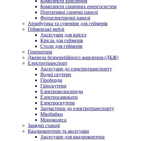
Комплекти кріплення
Комплекти сонячних енергосистем
Портативні сонячні панелі
Фотоелектричні панелі
Атрибутика та сувеніри для геймерів
Геймерські меблі
Аксесуари для крісел
Крісла для геймерів
Столи для геймерів
Генератори
Джерела безперебійного живлення (ДБЖ)
Електротранспорт
Аксесуари до електротранспорту
Водні скутери
Гіроборди
Гіроскутери
Електровелосипеди
Електросамокати
Електроскутери
Запчастини до електротранспорту
Мінібайки
Моноколеса
Зарядні станції
Квадрокоптери та аксесуари
Аксесуари для квадрокоптера