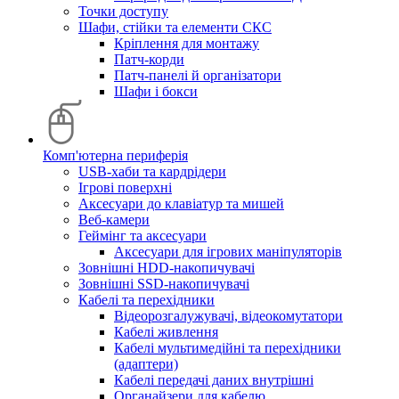
Точки доступу
Шафи, стійки та елементи СКС
Кріплення для монтажу
Патч-корди
Патч-панелі й організатори
Шафи і бокси
Комп'ютерна периферія
USB-хаби та кардрідери
Ігрові поверхні
Аксесуари до клавіатур та мишей
Веб-камери
Геймінг та аксесуари
Аксесуари для ігрових маніпуляторів
Зовнішні HDD-накопичувачі
Зовнішні SSD-накопичувачі
Кабелі та перехідники
Відеорозгалужувачі, відеокомутатори
Кабелі живлення
Кабелі мультимедійні та перехідники
(адаптери)
Кабелі передачі даних внутрішні
Органайзери для кабелю