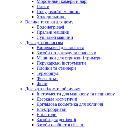
Морозильні камери й ларі
Плити
Посудомийні машини
Холодильники
Велика техніка для дому
Водонагрівачі
Пральні машини
Сушильні машини
Догляд за волоссям
Випрямлячі для волосся
Засоби по догляду за волоссям
Машинки для стрижки і тримери
Перукарські інструменти
Плойки та стайлери
Термобігуді
Фен-щітки
Фени
Догляд за тілом та обличчям
Інструменти для манікюру та педикюру
Дзеркала косметичні
Доглядова косметика для обличчя
Електробритви
Епілятори
Засоби для депіляції
Засоби особистої гігієни