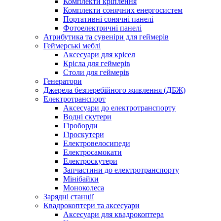
Комплекти кріплення
Комплекти сонячних енергосистем
Портативні сонячні панелі
Фотоелектричні панелі
Атрибутика та сувеніри для геймерів
Геймерські меблі
Аксесуари для крісел
Крісла для геймерів
Столи для геймерів
Генератори
Джерела безперебійного живлення (ДБЖ)
Електротранспорт
Аксесуари до електротранспорту
Водні скутери
Гіроборди
Гіроскутери
Електровелосипеди
Електросамокати
Електроскутери
Запчастини до електротранспорту
Мінібайки
Моноколеса
Зарядні станції
Квадрокоптери та аксесуари
Аксесуари для квадрокоптера