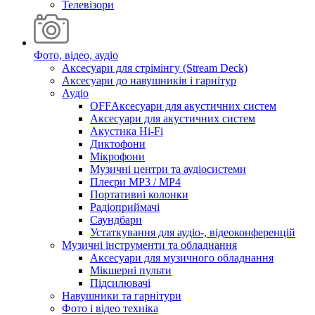
Телевізори
Фото, відео, аудіо
Аксесуари для стрімінгу (Stream Deck)
Аксесуари до навушників і гарнітур
Аудіо
OFFАксесуари для акустичних систем
Аксесуари для акустичних систем
Акустика Hi-Fi
Диктофони
Мікрофони
Музичні центри та аудіосистеми
Плеєри MP3 / MP4
Портативні колонки
Радіоприймачі
Саундбари
Устаткування для аудіо-, відеоконференцій
Музичні інструменти та обладнання
Аксесуари для музичного обладнання
Мікшерні пульти
Підсилювачі
Навушники та гарнітури
Фото і відео техніка