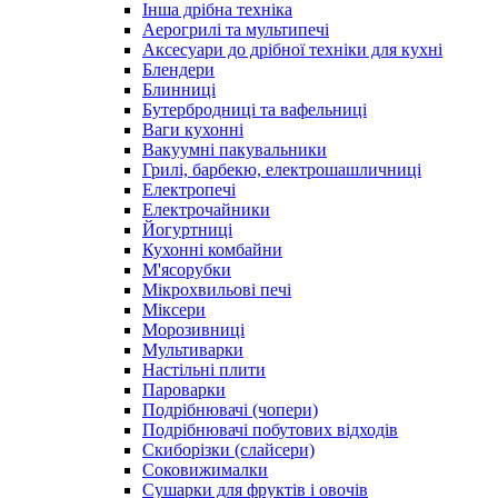
Інша дрібна техніка
Аерогрилі та мультипечі
Аксесуари до дрібної техніки для кухні
Блендери
Блинниці
Бутербродниці та вафельниці
Ваги кухонні
Вакуумні пакувальники
Грилі, барбекю, електрошашличниці
Електропечі
Електрочайники
Йогуртниці
Кухонні комбайни
М'ясорубки
Мікрохвильові печі
Міксери
Морозивниці
Мультиварки
Настільні плити
Пароварки
Подрібнювачі (чопери)
Подрібнювачі побутових відходів
Скиборізки (слайсери)
Соковижималки
Сушарки для фруктів і овочів