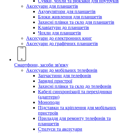
Сумки, чохли та рюкзаки для ноутбуків
Аксесуари для планшетів
Акумулятори для планшетів
Блоки живлення для планшетів
Захисні плівки та скло для планшетів
Клавіатури до планшетів
Чохли для планшетів
Аксесуари до електронних книг
Аксесуари дo графічних планшетів
Смартфони, засоби зв'язку
Аксесуари до мобільних телефонів
Запчастини для телефонів
Зарядні пристрої
Захисні плівки та скло до телефонів
Кабелі синхронізації та перехідники
(адаптери)
Моноподи
Підставки та кріплення для мобільних
пристроїв
Приладдя для ремонту телефонів та
планшетів
Стилуси та аксесуари