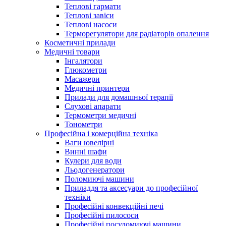
Теплові гармати
Теплові завіси
Теплові насоси
Терморегулятори для радіаторів опалення
Косметичні прилади
Медичні товари
Інгалятори
Глюкометри
Масажери
Медичні принтери
Прилади для домашньої терапії
Слухові апарати
Термометри медичні
Тонометри
Професійна і комерційна техніка
Ваги ювелірні
Винні шафи
Кулери для води
Льодогенератори
Поломиючі машини
Приладдя та аксесуари до професійної
техніки
Професійні конвекційні печі
Професійні пилососи
Професійні посудомиючі машини