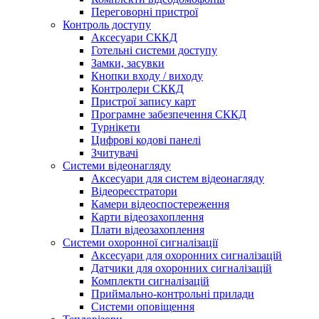
Переговорні пристрої
Контроль доступу
Аксесуари СККД
Готельні системи доступу
Замки, засувки
Кнопки входу / виходу
Контролери СККД
Пристрої запису карт
Програмне забезпечення СККД
Турнікети
Цифрові кодові панелі
Зчитувачі
Системи відеонагляду
Аксесуари для систем відеонагляду
Відеореєстратори
Камери відеоспостереження
Карти відеозахоплення
Плати відеозахоплення
Системи охоронної сигналізації
Аксесуари для охоронних сигналізацій
Датчики для охоронних сигналізацій
Комплекти сигналізацій
Приймально-контрольні прилади
Системи оповіщення