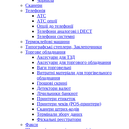
Чорнила
Сканери
Телефонія
АТС
АТС опції
Опції до телефонії
Телефони аналогові і DECT
Телефони системні
Термоклейові машини
Типографські степлери, Заклепочники
Торгове обладнання
Аксесуари для ТЗД
Аксесуари для торгового обладнання
Ваги торговельні
Витратні матеріали для торгівельного
обладнання
Грошові скрині
Детектори валют
Лічильники банкнот
Принтери етикеток
Принтери чеків (POS-принтери)
Сканери штрих-кодів
Термінали збору даних
Фіскальні реєстратори
Факси