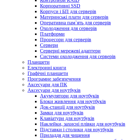
Контролери RAID
Корпоративні SSD
Корпуси і БП для серверів
Материнські плати для серверів
Оперативна пам`ять для серверів
Охолодження для серверів
Платформи
Процесори для серверів
Сервери
Серверні мережеві адаптери
Системи охолодження для серверів
Планшети
Електронні книги
Графічні планшети
Програмне забезпечення
Аксесуари для ПК
Аксесуари для ноутбуків
Акумулятори для ноутбуків
Блоки живлення для ноутбуків
Док-станції для ноутбуків
Замки для ноутбуків
Клавіатури для ноутбуків
Наклейки, захисні плівки для ноутбуків
Підставки і столики для ноутбуків
Приладдя для чищення