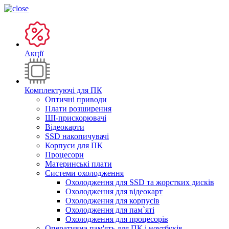
Акції
Комплектуючі для ПК
Оптичні приводи
Плати розширення
ШІ-прискорювачі
Відеокарти
SSD накопичувачі
Корпуси для ПК
Процесори
Материнські плати
Системи охолодження
Охолодження для SSD та жорстких дисків
Охолодження для відеокарт
Охолодження для корпусів
Охолодження для пам`яті
Охолодження для процесорів
Оперативна пам'ять для ПК і ноутбуків