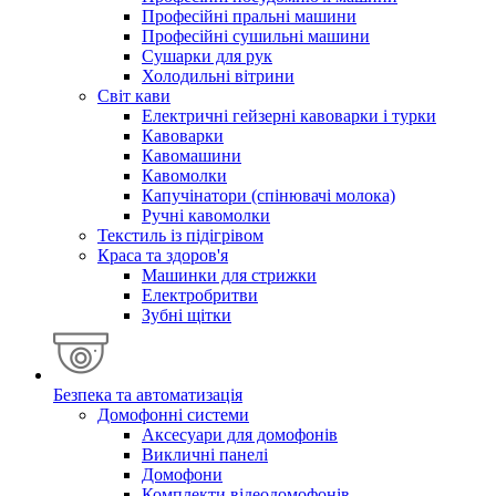
Професійні пральні машини
Професійні сушильні машини
Сушарки для рук
Холодильні вітрини
Світ кави
Електричні гейзерні кавоварки і турки
Кавоварки
Кавомашини
Кавомолки
Капучінатори (спінювачі молока)
Ручні кавомолки
Текстиль із підігрівом
Краса та здоров'я
Машинки для стрижки
Електробритви
Зубні щітки
Безпека та автоматизація
Домофонні системи
Аксесуари для домофонів
Викличні панелі
Домофони
Комплекти відеодомофонів