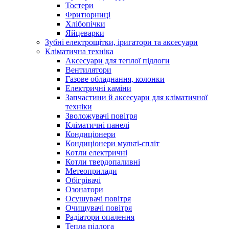
Тостери
Фритюрниці
Хлібопічки
Яйцеварки
Зубні електрощітки, іригатори та аксесуари
Кліматична техніка
Аксесуари для теплої підлоги
Вентилятори
Газове обладнання, колонки
Електричні каміни
Запчастини й аксесуари для кліматичної
техніки
Зволожувачі повітря
Кліматичні панелі
Кондиціонери
Кондиціонери мульті-спліт
Котли електричні
Котли твердопаливні
Метеоприлади
Обігрівачі
Озонатори
Осушувачі повітря
Очищувачі повітря
Радіатори опалення
Тепла підлога