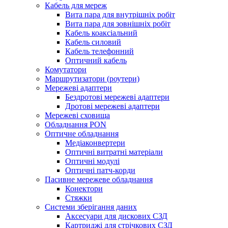
Кабель для мереж
Вита пара для внутрішніх робіт
Вита пара для зовнішніх робіт
Кабель коаксіальний
Кабель силовий
Кабель телефонний
Оптичний кабель
Комутатори
Маршрутизатори (роутери)
Мережеві адаптери
Бездротові мережеві адаптери
Дротові мережеві адаптери
Мережеві сховища
Обладнання PON
Оптичне обладнання
Медіаконвертери
Оптичні витратні матеріали
Оптичні модулі
Оптичні патч-корди
Пасивне мережеве обладнання
Конектори
Стяжки
Системи зберігання даних
Аксесуари для дискових СЗД
Картриджі для стрічкових СЗД