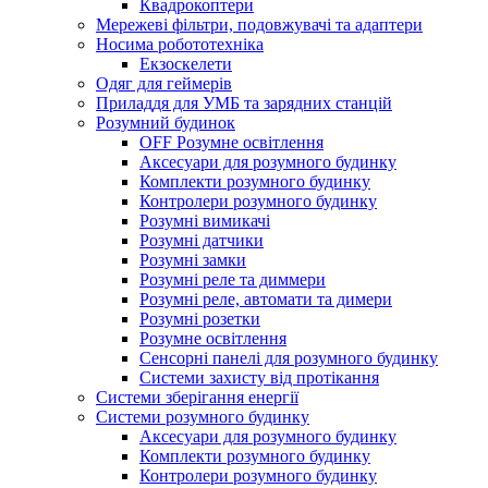
Квадрокоптери
Мережеві фільтри, подовжувачі та адаптери
Носима робототехніка
Екзоскелети
Одяг для геймерів
Приладдя для УМБ та зарядних станцій
Розумний будинок
OFF Розумне освітлення
Аксесуари для розумного будинку
Комплекти розумного будинку
Контролери розумного будинку
Розумні вимикачі
Розумні датчики
Розумні замки
Розумні реле та диммери
Розумні реле, автомати та димери
Розумні розетки
Розумне освітлення
Сенсорні панелі для розумного будинку
Системи захисту від протікання
Системи зберігання енергії
Системи розумного будинку
Аксесуари для розумного будинку
Комплекти розумного будинку
Контролери розумного будинку