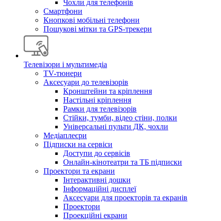
Чохли для телефонів
Смартфони
Кнопкові мобільні телефони
Пошукові мітки та GPS-трекери
Телевізори і мультимедіа
TV-тюнери
Аксесуари до телевізорів
Кронштейни та кріплення
Настільні кріплення
Рамки для телевізорів
Стійки, тумби, відео стіни, полки
Універсальні пульти ДК, чохли
Медіаплеєри
Підписки на сервіси
Доступи до сервісів
Онлайн-кінотеатри та ТБ підписки
Проектори та екрани
Інтерактивні дошки
Інформаційні дисплеї
Аксесуари для проекторів та екранів
Проектори
Проекційні екрани