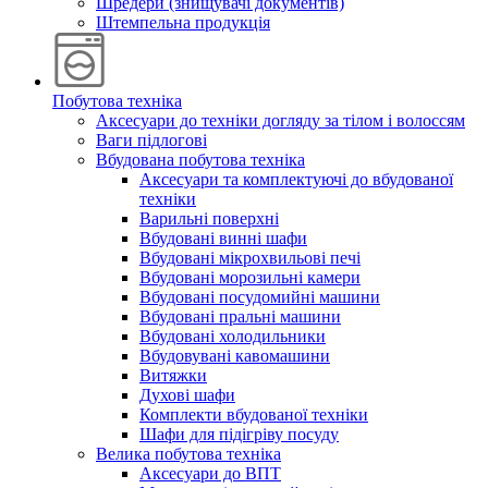
Шредери (знищувачі документів)
Штемпельна продукція
Побутова техніка
Аксесуари до техніки догляду за тілом і волоссям
Ваги підлогові
Вбудована побутова техніка
Аксесуари та комплектуючі до вбудованої
техніки
Варильні поверхні
Вбудовані винні шафи
Вбудовані мікрохвильові печі
Вбудовані морозильні камери
Вбудовані посудомийні машини
Вбудовані пральні машини
Вбудовані холодильники
Вбудовувані кавомашини
Витяжки
Духові шафи
Комплекти вбудованої техніки
Шафи для підігріву посуду
Велика побутова техніка
Аксесуари до ВПТ