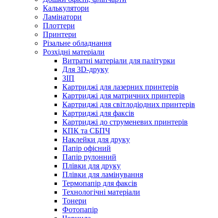
Калькулятори
Ламінатори
Плоттери
Принтери
Різальне обладнання
Розхідні матеріали
Витратні матеріали для палітурки
Для 3D-друку
ЗІП
Картриджі для лазерних принтерів
Картриджі для матричних принтерів
Картриджі для світлодіодних принтерів
Картриджі для факсів
Картриджі до струменевих принтерів
КПК та СБПЧ
Наклейки для друку
Папір офісний
Папір рулонний
Плівки для друку
Плівки для ламінування
Термопапір для факсів
Технологічні матеріали
Тонери
Фотопапір