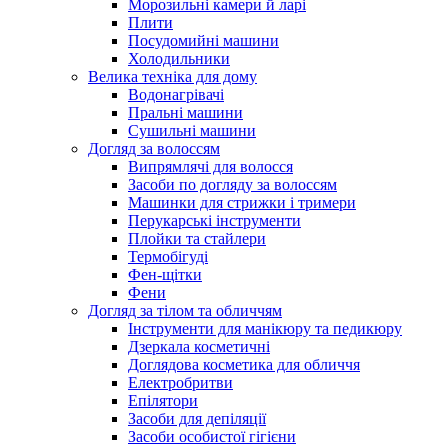
Морозильні камери й ларі
Плити
Посудомийні машини
Холодильники
Велика техніка для дому
Водонагрівачі
Пральні машини
Сушильні машини
Догляд за волоссям
Випрямлячі для волосся
Засоби по догляду за волоссям
Машинки для стрижки і тримери
Перукарські інструменти
Плойки та стайлери
Термобігуді
Фен-щітки
Фени
Догляд за тілом та обличчям
Інструменти для манікюру та педикюру
Дзеркала косметичні
Доглядова косметика для обличчя
Електробритви
Епілятори
Засоби для депіляції
Засоби особистої гігієни