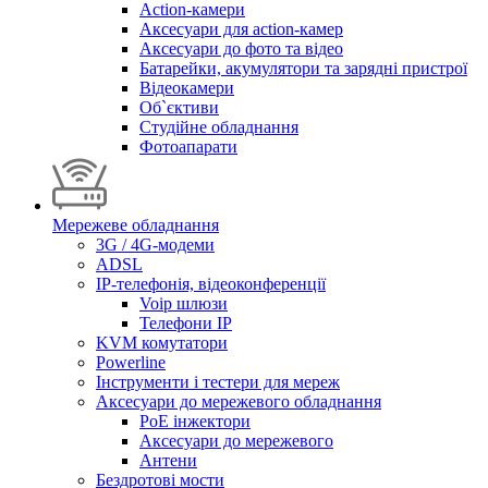
Action-камери
Аксесуари для action-камер
Аксесуари до фото та відео
Батарейки, акумулятори та зарядні пристрої
Відеокамери
Об`єктиви
Студійне обладнання
Фотоапарати
Мережеве обладнання
3G / 4G-модеми
ADSL
IP-телефонія, відеоконференції
Voip шлюзи
Телефони IP
KVM комутатори
Powerline
Інструменти і тестери для мереж
Аксесуари до мережевого обладнання
PoE інжектори
Аксесуари до мережевого
Антени
Бездротові мости