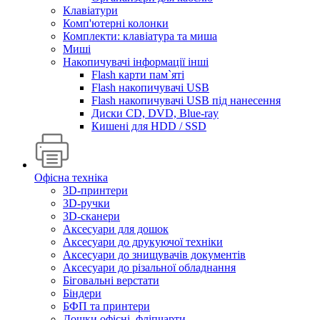
Клавіатури
Комп'ютерні колонки
Комплекти: клавіатура та миша
Миші
Накопичувачі інформації інші
Flash карти пам`яті
Flash накопичувачі USB
Flash накопичувачі USB під нанесення
Диски CD, DVD, Blue-ray
Кишені для HDD / SSD
Офісна техніка
3D-принтери
3D-ручки
3D-сканери
Аксесуари для дошок
Аксесуари до друкуючої техніки
Аксесуари до знищувачів документів
Аксесуари до різальної обладнання
Біговальні верстати
Біндери
БФП та принтери
Дошки офісні, фліпчарти