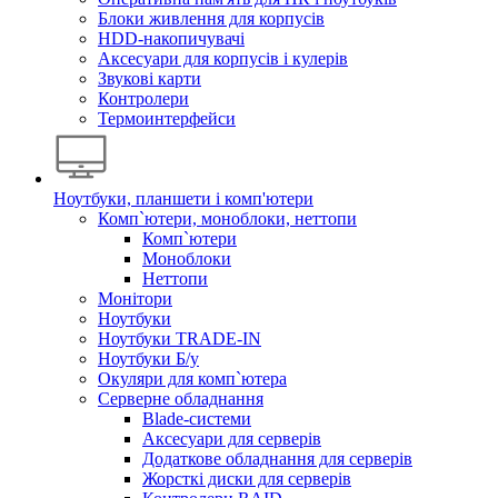
Блоки живлення для корпусів
HDD-накопичувачі
Аксесуари для корпусів і кулерів
Звукові карти
Контролери
Термоинтерфейси
Ноутбуки, планшети і комп'ютери
Комп`ютери, моноблоки, неттопи
Комп`ютери
Моноблоки
Неттопи
Монітори
Ноутбуки
Ноутбуки TRADE-IN
Ноутбуки Б/у
Окуляри для комп`ютера
Серверне обладнання
Blade-системи
Аксесуари для серверів
Додаткове обладнання для серверів
Жорсткі диски для серверів