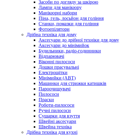
Засоби по догляду за шкірою
Лампи для манікюру
Манікюрні набори
Піна, гель, лосьйон для гоління
Станки, помазки для гоління
Фотоепілятори
Дрібна техніка для дому
Аксесуари до дрібної техніки для дому
Аксесуари до мінімийок
Будильники, радіо-годинники
Відпарювачі
Віконні пилососи
Дошки прасувальні
Електрощітки
Мінімийки (АВТ)
Машинки для стрижки катишків
Пароочищувачі
Пилососи
Праски
Роботи-пилососи
Ручні пилососи
Сушарки для взуття
Швейні аксесуари
Швейна техніка
Дрібна техніка для кухні