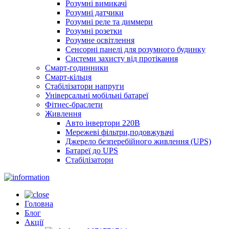
Розумні вимикачі
Розумні датчики
Розумні реле та диммери
Розумні розетки
Розумне освітлення
Сенсорні панелі для розумного будинку
Системи захисту від протікання
Смарт-годинники
Смарт-кільця
Стабілізатори напруги
Універсальні мобільні батареї
Фітнес-браслети
Живлення
Авто інвертори 220В
Мережеві фільтри,подовжувачі
Джерело безперебійного живлення (UPS)
Батареї до UPS
Стабілізатори
Головна
Блог
Акції