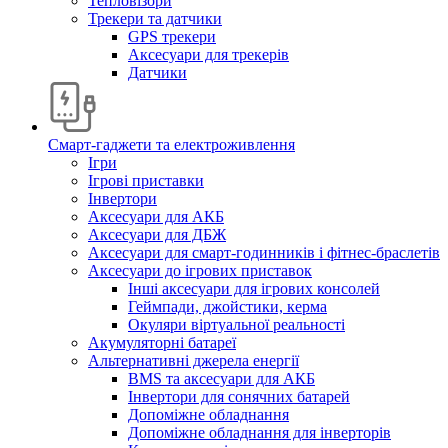
Тепловізори
Трекери та датчики
GPS трекери
Аксесуари для трекерів
Датчики
Смарт-гаджети та електроживлення
Ігри
Ігрові приставки
Інвертори
Аксесуари для АКБ
Аксесуари для ДБЖ
Аксесуари для смарт-годинників і фітнес-браслетів
Аксесуари до ігрових приставок
Інші аксесуари для ігрових консолей
Геймпади, джойстики, керма
Окуляри віртуальної реальності
Акумуляторні батареї
Альтернативні джерела енергії
BMS та аксесуари для АКБ
Інвертори для сонячних батарей
Допоміжне обладнання
Допоміжне обладнання для інверторів