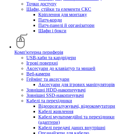
Точки доступу
Шафи, стійки та елементи СКС
Кріплення для монтажу
Патч-корди
Патч-панелі й організатори
Шафи і бокси
Комп'ютерна периферія
USB-хаби та кардрідери
Ігрові поверхні
Аксесуари до клавіатур та мишей
Веб-камери
Геймінг та аксесуари
Аксесуари для ігрових маніпуляторів
Зовнішні HDD-накопичувачі
Зовнішні SSD-накопичувачі
Кабелі та перехідники
Відеорозгалужувачі, відеокомутатори
Кабелі живлення
Кабелі мультимедійні та перехідники
(адаптери)
Кабелі передачі даних внутрішні
Органайзери для кабелю