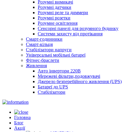
Розумні вимикачі
Розумні датчики
Розумні реле та диммери
Розумні розетки
Розумне освітлення
Сенсорні панелі для розумного будинку
Системи захисту від протікання
Смарт-годинники
Смарт-кільця
Стабілізатори напруги
Універсальні мобільні батареї
Фітнес-браслети
Живлення
Авто інвертори 220В
Мережеві фільтри,подовжувачі
Джерело безперебійного живлення (UPS)
Батареї до UPS
Стабілізатори
Головна
Блог
Акції