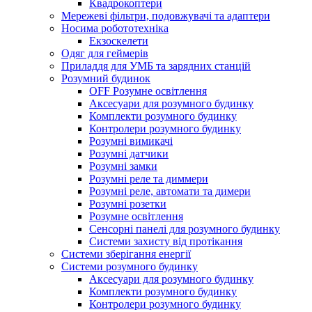
Квадрокоптери
Мережеві фільтри, подовжувачі та адаптери
Носима робототехніка
Екзоскелети
Одяг для геймерів
Приладдя для УМБ та зарядних станцій
Розумний будинок
OFF Розумне освітлення
Аксесуари для розумного будинку
Комплекти розумного будинку
Контролери розумного будинку
Розумні вимикачі
Розумні датчики
Розумні замки
Розумні реле та диммери
Розумні реле, автомати та димери
Розумні розетки
Розумне освітлення
Сенсорні панелі для розумного будинку
Системи захисту від протікання
Системи зберігання енергії
Системи розумного будинку
Аксесуари для розумного будинку
Комплекти розумного будинку
Контролери розумного будинку