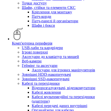
Точки доступу
Шафи, стійки та елементи СКС
Кріплення для монтажу
Патч-корди
Патч-панелі й організатори
Шафи і бокси
Комп'ютерна периферія
USB-хаби та кардрідери
Ігрові поверхні
Аксесуари до клавіатур та мишей
Веб-камери
Геймінг та аксесуари
Аксесуари для ігрових маніпуляторів
Зовнішні HDD-накопичувачі
Зовнішні SSD-накопичувачі
Кабелі та перехідники
Відеорозгалужувачі, відеокомутатори
Кабелі живлення
Кабелі мультимедійні та перехідники
(адаптери)
Кабелі передачі даних внутрішні
Органайзери для кабелю