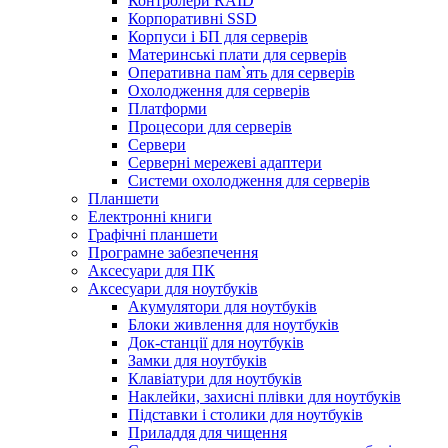
Контролери RAID
Корпоративні SSD
Корпуси і БП для серверів
Материнські плати для серверів
Оперативна пам`ять для серверів
Охолодження для серверів
Платформи
Процесори для серверів
Сервери
Серверні мережеві адаптери
Системи охолодження для серверів
Планшети
Електронні книги
Графічні планшети
Програмне забезпечення
Аксесуари для ПК
Аксесуари для ноутбуків
Акумулятори для ноутбуків
Блоки живлення для ноутбуків
Док-станції для ноутбуків
Замки для ноутбуків
Клавіатури для ноутбуків
Наклейки, захисні плівки для ноутбуків
Підставки і столики для ноутбуків
Приладдя для чищення