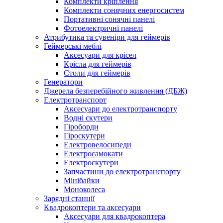
Комплекти кріплення
Комплекти сонячних енергосистем
Портативні сонячні панелі
Фотоелектричні панелі
Атрибутика та сувеніри для геймерів
Геймерські меблі
Аксесуари для крісел
Крісла для геймерів
Столи для геймерів
Генератори
Джерела безперебійного живлення (ДБЖ)
Електротранспорт
Аксесуари до електротранспорту
Водні скутери
Гіроборди
Гіроскутери
Електровелосипеди
Електросамокати
Електроскутери
Запчастини до електротранспорту
Мінібайки
Моноколеса
Зарядні станції
Квадрокоптери та аксесуари
Аксесуари для квадрокоптера