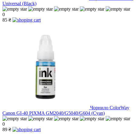
Universal (Black)
0
85 ₴
Чорнило ColorWay
Canon GI-40 PIXMA GM2040/G5040/G604 (Cyan)
0
89 ₴