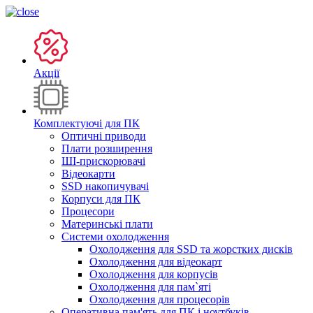
Акції
Комплектуючі для ПК
Оптичні приводи
Плати розширення
ШІ-прискорювачі
Відеокарти
SSD накопичувачі
Корпуси для ПК
Процесори
Материнські плати
Системи охолодження
Охолодження для SSD та жорстких дисків
Охолодження для відеокарт
Охолодження для корпусів
Охолодження для пам`яті
Охолодження для процесорів
Оперативна пам'ять для ПК і ноутбуків