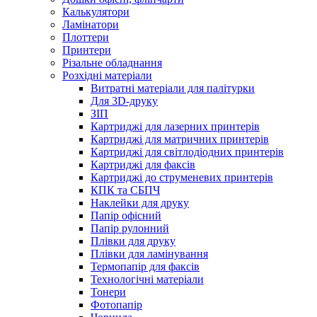
Калькулятори
Ламінатори
Плоттери
Принтери
Різальне обладнання
Розхідні матеріали
Витратні матеріали для палітурки
Для 3D-друку
ЗІП
Картриджі для лазерних принтерів
Картриджі для матричних принтерів
Картриджі для світлодіодних принтерів
Картриджі для факсів
Картриджі до струменевих принтерів
КПК та СБПЧ
Наклейки для друку
Папір офісний
Папір рулонний
Плівки для друку
Плівки для ламінування
Термопапір для факсів
Технологічні матеріали
Тонери
Фотопапір