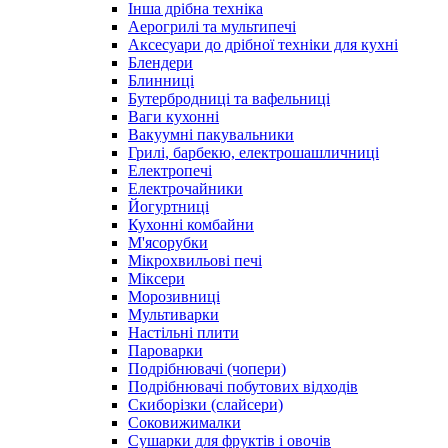
Інша дрібна техніка
Аерогрилі та мультипечі
Аксесуари до дрібної техніки для кухні
Блендери
Блинниці
Бутербродниці та вафельниці
Ваги кухонні
Вакуумні пакувальники
Грилі, барбекю, електрошашличниці
Електропечі
Електрочайники
Йогуртниці
Кухонні комбайни
М'ясорубки
Мікрохвильові печі
Міксери
Морозивниці
Мультиварки
Настільні плити
Пароварки
Подрібнювачі (чопери)
Подрібнювачі побутових відходів
Скиборізки (слайсери)
Соковижималки
Сушарки для фруктів і овочів