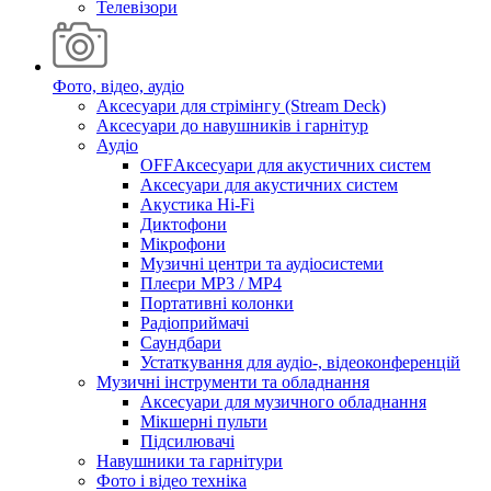
Телевізори
Фото, відео, аудіо
Аксесуари для стрімінгу (Stream Deck)
Аксесуари до навушників і гарнітур
Аудіо
OFFАксесуари для акустичних систем
Аксесуари для акустичних систем
Акустика Hi-Fi
Диктофони
Мікрофони
Музичні центри та аудіосистеми
Плеєри MP3 / MP4
Портативні колонки
Радіоприймачі
Саундбари
Устаткування для аудіо-, відеоконференцій
Музичні інструменти та обладнання
Аксесуари для музичного обладнання
Мікшерні пульти
Підсилювачі
Навушники та гарнітури
Фото і відео техніка