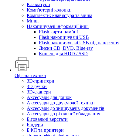
Клавіатури
Комп'ютерні колонки
Комплекти: клавіатура та миша
Миші
Накопичувачі інформації інші
Flash карти пам`яті
Flash накопичувачі USB
Flash накопичувачі USB під нанесення
Диски CD, DVD, Blue-ray
Кишені для HDD / SSD
Офісна техніка
3D-принтери
3D-ручки
3D-сканери
Аксесуари для дошок
Аксесуари до друкуючої техніки
Аксесуари до знищувачів документів
Аксесуари до різальної обладнання
Біговальні верстати
Біндери
БФП та принтери
Дошки офісні, фліпчарти