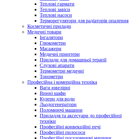
Теплові гармати
Теплові завіси
Теплові насоси
Терморегулятори для радіаторів опалення
Косметичні прилади
Медичні товари
Інгалятори
Глюкометри
Масажери
Медичні принтери
Прилади для домашньої терапії
Слухові апарати
Термометри медичні
Тонометри
Професійна і комерційна техніка
Ваги ювелірні
Винні шафи
Кулери для води
Льодогенератори
Поломиючі машини
Приладдя та аксесуари до професійної
техніки
Професійні конвекційні печі
Професійні пилососи
Професійні посудомиючі машини