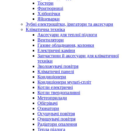
Тостери
Фритюрниці
Хлібопічки
Яйцеварки
Зубні електрощітки, іригатори та аксесуари
Кліматична техніка
Аксесуари для теплої підлоги
Вентилятори
Газове обладнання, колонки
Електричні каміни
Запчастини й аксесуари для кліматичної
техніки
Зволожувачі повітря
Кліматичні панелі
Кондиціонери
Кондиціонери мульті-спліт
Котли електричні
Котли твердопаливні
Метеоприлади
Обігрівачі
Озонатори
Осушувачі повітря
Очищувачі повітря
Радіатори опалення
Тепла підлога