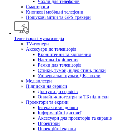
Чохли для телефонів
Смартфони
Кнопкові мобільні телефони
Пошукові мітки та GPS-трекери
Телевізори і мультимедіа
TV-тюнери
Аксесуари до телевізорів
Кронштейни та кріплення
Настільні кріплення
Рамки для телевізорів
Стійки, тумби, відео стіни, полки
Універсальні пульти ДК, чохли
Медіаплеєри
Підписки на сервіси
Доступи до сервісів
Онлайн-кінотеатри та ТБ підписки
Проектори та екрани
Інтерактивні дошки
Інформаційні дисплеї
Аксесуари для проекторів та екранів
Проектори
Проекційні екрани