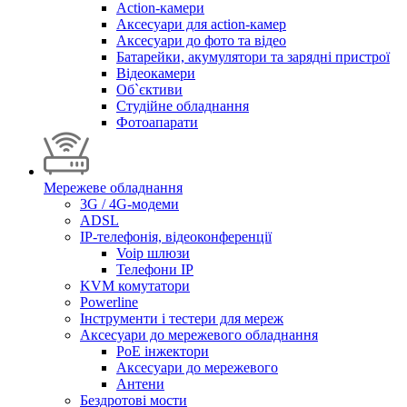
Action-камери
Аксесуари для action-камер
Аксесуари до фото та відео
Батарейки, акумулятори та зарядні пристрої
Відеокамери
Об`єктиви
Студійне обладнання
Фотоапарати
Мережеве обладнання
3G / 4G-модеми
ADSL
IP-телефонія, відеоконференції
Voip шлюзи
Телефони IP
KVM комутатори
Powerline
Інструменти і тестери для мереж
Аксесуари до мережевого обладнання
PoE інжектори
Аксесуари до мережевого
Антени
Бездротові мости