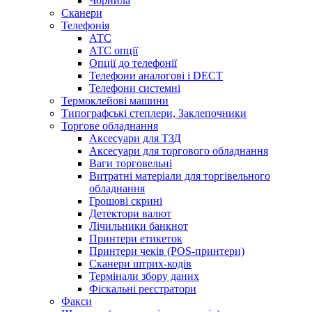
Чорнила
Сканери
Телефонія
АТС
АТС опції
Опції до телефонії
Телефони аналогові і DECT
Телефони системні
Термоклейові машини
Типографські степлери, Заклепочники
Торгове обладнання
Аксесуари для ТЗД
Аксесуари для торгового обладнання
Ваги торговельні
Витратні матеріали для торгівельного
обладнання
Грошові скрині
Детектори валют
Лічильники банкнот
Принтери етикеток
Принтери чеків (POS-принтери)
Сканери штрих-кодів
Термінали збору даних
Фіскальні реєстратори
Факси