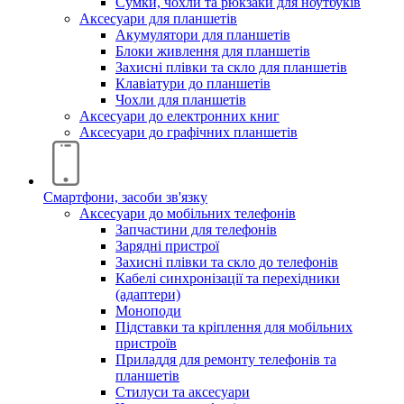
Сумки, чохли та рюкзаки для ноутбуків
Аксесуари для планшетів
Акумулятори для планшетів
Блоки живлення для планшетів
Захисні плівки та скло для планшетів
Клавіатури до планшетів
Чохли для планшетів
Аксесуари до електронних книг
Аксесуари дo графічних планшетів
Смартфони, засоби зв'язку
Аксесуари до мобільних телефонів
Запчастини для телефонів
Зарядні пристрої
Захисні плівки та скло до телефонів
Кабелі синхронізації та перехідники
(адаптери)
Моноподи
Підставки та кріплення для мобільних
пристроїв
Приладдя для ремонту телефонів та
планшетів
Стилуси та аксесуари