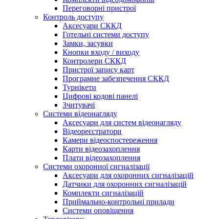
Переговорні пристрої
Контроль доступу
Аксесуари СККД
Готельні системи доступу
Замки, засувки
Кнопки входу / виходу
Контролери СККД
Пристрої запису карт
Програмне забезпечення СККД
Турнікети
Цифрові кодові панелі
Зчитувачі
Системи відеонагляду
Аксесуари для систем відеонагляду
Відеореєстратори
Камери відеоспостереження
Карти відеозахоплення
Плати відеозахоплення
Системи охоронної сигналізації
Аксесуари для охоронних сигналізацій
Датчики для охоронних сигналізацій
Комплекти сигналізацій
Приймально-контрольні прилади
Системи оповіщення