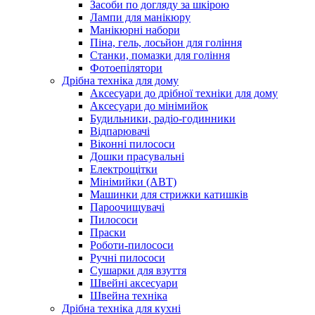
Засоби по догляду за шкірою
Лампи для манікюру
Манікюрні набори
Піна, гель, лосьйон для гоління
Станки, помазки для гоління
Фотоепілятори
Дрібна техніка для дому
Аксесуари до дрібної техніки для дому
Аксесуари до мінімийок
Будильники, радіо-годинники
Відпарювачі
Віконні пилососи
Дошки прасувальні
Електрощітки
Мінімийки (АВТ)
Машинки для стрижки катишків
Пароочищувачі
Пилососи
Праски
Роботи-пилососи
Ручні пилососи
Сушарки для взуття
Швейні аксесуари
Швейна техніка
Дрібна техніка для кухні