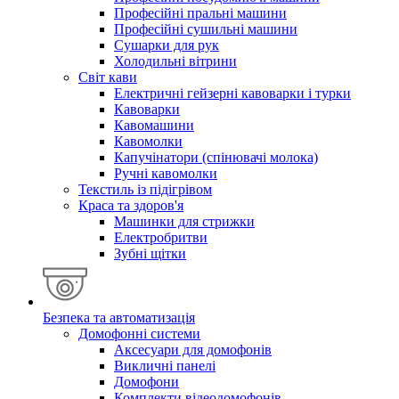
Професійні пральні машини
Професійні сушильні машини
Сушарки для рук
Холодильні вітрини
Світ кави
Електричні гейзерні кавоварки і турки
Кавоварки
Кавомашини
Кавомолки
Капучінатори (спінювачі молока)
Ручні кавомолки
Текстиль із підігрівом
Краса та здоров'я
Машинки для стрижки
Електробритви
Зубні щітки
Безпека та автоматизація
Домофонні системи
Аксесуари для домофонів
Викличні панелі
Домофони
Комплекти відеодомофонів