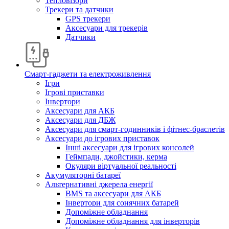
Тепловізори
Трекери та датчики
GPS трекери
Аксесуари для трекерів
Датчики
Смарт-гаджети та електроживлення
Ігри
Ігрові приставки
Інвертори
Аксесуари для АКБ
Аксесуари для ДБЖ
Аксесуари для смарт-годинників і фітнес-браслетів
Аксесуари до ігрових приставок
Інші аксесуари для ігрових консолей
Геймпади, джойстики, керма
Окуляри віртуальної реальності
Акумуляторні батареї
Альтернативні джерела енергії
BMS та аксесуари для АКБ
Інвертори для сонячних батарей
Допоміжне обладнання
Допоміжне обладнання для інверторів