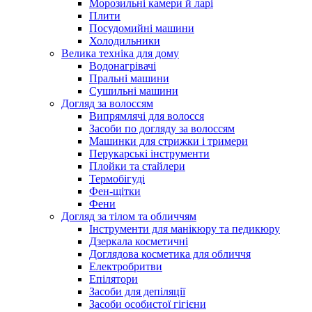
Морозильні камери й ларі
Плити
Посудомийні машини
Холодильники
Велика техніка для дому
Водонагрівачі
Пральні машини
Сушильні машини
Догляд за волоссям
Випрямлячі для волосся
Засоби по догляду за волоссям
Машинки для стрижки і тримери
Перукарські інструменти
Плойки та стайлери
Термобігуді
Фен-щітки
Фени
Догляд за тілом та обличчям
Інструменти для манікюру та педикюру
Дзеркала косметичні
Доглядова косметика для обличчя
Електробритви
Епілятори
Засоби для депіляції
Засоби особистої гігієни