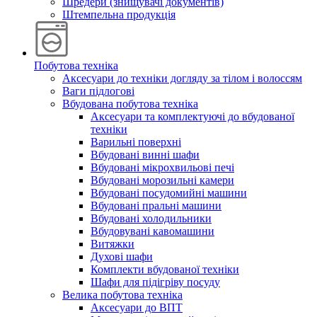
Шредери (знищувачі документів)
Штемпельна продукція
Побутова техніка
Аксесуари до техніки догляду за тілом і волоссям
Ваги підлогові
Вбудована побутова техніка
Аксесуари та комплектуючі до вбудованої
техніки
Варильні поверхні
Вбудовані винні шафи
Вбудовані мікрохвильові печі
Вбудовані морозильні камери
Вбудовані посудомийні машини
Вбудовані пральні машини
Вбудовані холодильники
Вбудовувані кавомашини
Витяжки
Духові шафи
Комплекти вбудованої техніки
Шафи для підігріву посуду
Велика побутова техніка
Аксесуари до ВПТ