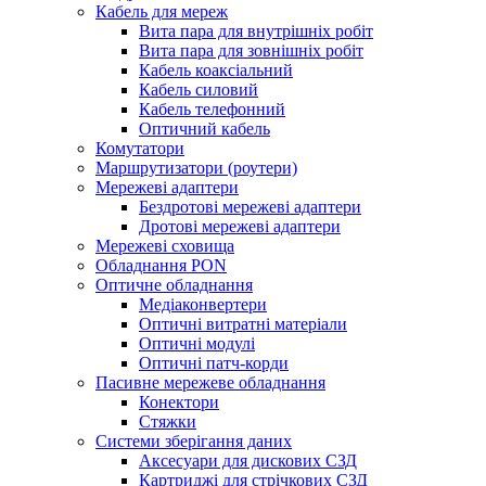
Кабель для мереж
Вита пара для внутрішніх робіт
Вита пара для зовнішніх робіт
Кабель коаксіальний
Кабель силовий
Кабель телефонний
Оптичний кабель
Комутатори
Маршрутизатори (роутери)
Мережеві адаптери
Бездротові мережеві адаптери
Дротові мережеві адаптери
Мережеві сховища
Обладнання PON
Оптичне обладнання
Медіаконвертери
Оптичні витратні матеріали
Оптичні модулі
Оптичні патч-корди
Пасивне мережеве обладнання
Конектори
Стяжки
Системи зберігання даних
Аксесуари для дискових СЗД
Картриджі для стрічкових СЗД