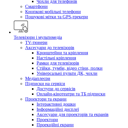
Чохли для телефонів
Смартфони
Кнопкові мобільні телефони
Пошукові мітки та GPS-трекери
Телевізори і мультимедіа
TV-тюнери
Аксесуари до телевізорів
Кронштейни та кріплення
Настільні кріплення
Рамки для телевізорів
Стійки, тумби, відео стіни, полки
Універсальні пульти ДК, чохли
Медіаплеєри
Підписки на сервіси
Доступи до сервісів
Онлайн-кінотеатри та ТБ підписки
Проектори та екрани
Інтерактивні дошки
Інформаційні дисплеї
Аксесуари для проекторів та екранів
Проектори
Проекційні екрани