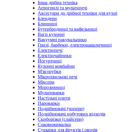
Інша дрібна техніка
Аерогрилі та мультипечі
Аксесуари до дрібної техніки для кухні
Блендери
Блинниці
Бутербродниці та вафельниці
Ваги кухонні
Вакуумні пакувальники
Грилі, барбекю, електрошашличниці
Електропечі
Електрочайники
Йогуртниці
Кухонні комбайни
М'ясорубки
Мікрохвильові печі
Міксери
Морозивниці
Мультиварки
Настільні плити
Пароварки
Подрібнювачі (чопери)
Подрібнювачі побутових відходів
Скиборізки (слайсери)
Соковижималки
Сушарки для фруктів і овочів