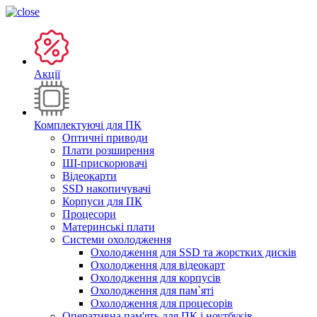
Акції
Комплектуючі для ПК
Оптичні приводи
Плати розширення
ШІ-прискорювачі
Відеокарти
SSD накопичувачі
Корпуси для ПК
Процесори
Материнські плати
Системи охолодження
Охолодження для SSD та жорстких дисків
Охолодження для відеокарт
Охолодження для корпусів
Охолодження для пам`яті
Охолодження для процесорів
Оперативна пам'ять для ПК і ноутбуків