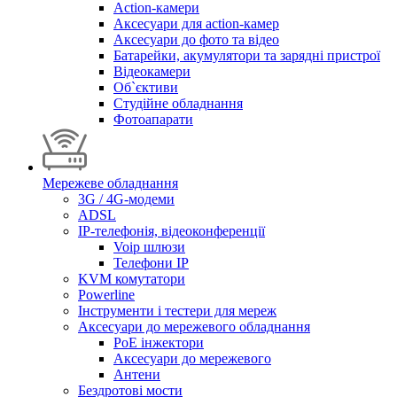
Action-камери
Аксесуари для action-камер
Аксесуари до фото та відео
Батарейки, акумулятори та зарядні пристрої
Відеокамери
Об`єктиви
Студійне обладнання
Фотоапарати
Мережеве обладнання
3G / 4G-модеми
ADSL
IP-телефонія, відеоконференції
Voip шлюзи
Телефони IP
KVM комутатори
Powerline
Інструменти і тестери для мереж
Аксесуари до мережевого обладнання
PoE інжектори
Аксесуари до мережевого
Антени
Бездротові мости