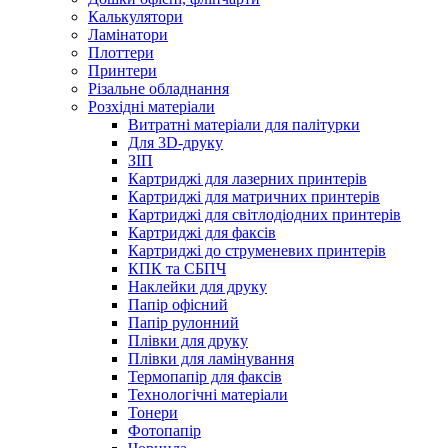
Калькулятори
Ламінатори
Плоттери
Принтери
Різальне обладнання
Розхідні матеріали
Витратні матеріали для палітурки
Для 3D-друку
ЗІП
Картриджі для лазерних принтерів
Картриджі для матричних принтерів
Картриджі для світлодіодних принтерів
Картриджі для факсів
Картриджі до струменевих принтерів
КПК та СБПЧ
Наклейки для друку
Папір офісний
Папір рулонний
Плівки для друку
Плівки для ламінування
Термопапір для факсів
Технологічні матеріали
Тонери
Фотопапір