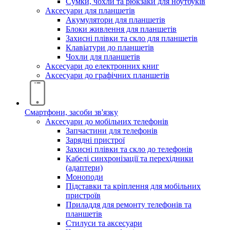
Сумки, чохли та рюкзаки для ноутбуків
Аксесуари для планшетів
Акумулятори для планшетів
Блоки живлення для планшетів
Захисні плівки та скло для планшетів
Клавіатури до планшетів
Чохли для планшетів
Аксесуари до електронних книг
Аксесуари дo графічних планшетів
Смартфони, засоби зв'язку
Аксесуари до мобільних телефонів
Запчастини для телефонів
Зарядні пристрої
Захисні плівки та скло до телефонів
Кабелі синхронізації та перехідники
(адаптери)
Моноподи
Підставки та кріплення для мобільних
пристроїв
Приладдя для ремонту телефонів та
планшетів
Стилуси та аксесуари