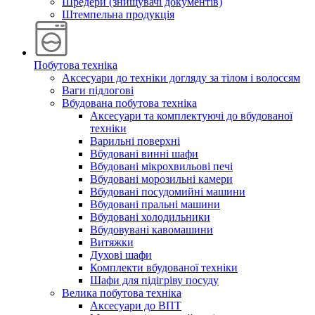
Шредери (знищувачі документів)
Штемпельна продукція
Побутова техніка
Аксесуари до техніки догляду за тілом і волоссям
Ваги підлогові
Вбудована побутова техніка
Аксесуари та комплектуючі до вбудованої
техніки
Варильні поверхні
Вбудовані винні шафи
Вбудовані мікрохвильові печі
Вбудовані морозильні камери
Вбудовані посудомийні машини
Вбудовані пральні машини
Вбудовані холодильники
Вбудовувані кавомашини
Витяжки
Духові шафи
Комплекти вбудованої техніки
Шафи для підігріву посуду
Велика побутова техніка
Аксесуари до ВПТ