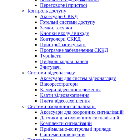
Переговорні пристрої
Контроль доступу
Аксесуари СККД
Готельні системи доступу
Замки, засувки
Кнопки входу / виходу
Контролери СККД
Пристрої запису карт
Програмне забезпечення СККД
Турнікети
Цифрові кодові панелі
Зчитувачі
Системи відеонагляду
Аксесуари для систем відеонагляду
Відеореєстратори
Камери відеоспостереження
Карти відеозахоплення
Плати відеозахоплення
Системи охоронної сигналізації
Аксесуари для охоронних сигналізацій
Датчики для охоронних сигналізацій
Комплекти сигналізацій
Приймально-контрольні прилади
Системи оповіщення