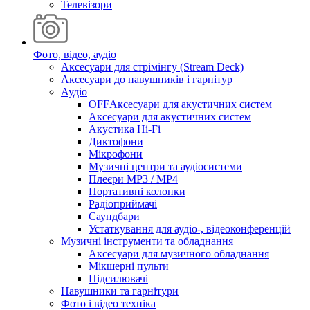
Телевізори
Фото, відео, аудіо
Аксесуари для стрімінгу (Stream Deck)
Аксесуари до навушників і гарнітур
Аудіо
OFFАксесуари для акустичних систем
Аксесуари для акустичних систем
Акустика Hi-Fi
Диктофони
Мікрофони
Музичні центри та аудіосистеми
Плеєри MP3 / MP4
Портативні колонки
Радіоприймачі
Саундбари
Устаткування для аудіо-, відеоконференцій
Музичні інструменти та обладнання
Аксесуари для музичного обладнання
Мікшерні пульти
Підсилювачі
Навушники та гарнітури
Фото і відео техніка