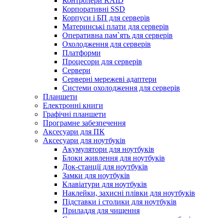
Контролери RAID
Корпоративні SSD
Корпуси і БП для серверів
Материнські плати для серверів
Оперативна пам`ять для серверів
Охолодження для серверів
Платформи
Процесори для серверів
Сервери
Серверні мережеві адаптери
Системи охолодження для серверів
Планшети
Електронні книги
Графічні планшети
Програмне забезпечення
Аксесуари для ПК
Аксесуари для ноутбуків
Акумулятори для ноутбуків
Блоки живлення для ноутбуків
Док-станції для ноутбуків
Замки для ноутбуків
Клавіатури для ноутбуків
Наклейки, захисні плівки для ноутбуків
Підставки і столики для ноутбуків
Приладдя для чищення