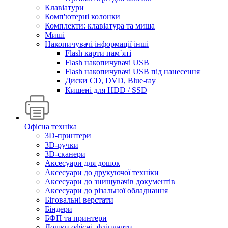
Клавіатури
Комп'ютерні колонки
Комплекти: клавіатура та миша
Миші
Накопичувачі інформації інші
Flash карти пам`яті
Flash накопичувачі USB
Flash накопичувачі USB під нанесення
Диски CD, DVD, Blue-ray
Кишені для HDD / SSD
Офісна техніка
3D-принтери
3D-ручки
3D-сканери
Аксесуари для дошок
Аксесуари до друкуючої техніки
Аксесуари до знищувачів документів
Аксесуари до різальної обладнання
Біговальні верстати
Біндери
БФП та принтери
Дошки офісні, фліпчарти