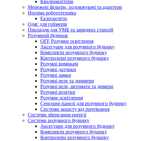
Квадрокоптери
Мережеві фільтри, подовжувачі та адаптери
Носима робототехніка
Екзоскелети
Одяг для геймерів
Приладдя для УМБ та зарядних станцій
Розумний будинок
OFF Розумне освітлення
Аксесуари для розумного будинку
Комплекти розумного будинку
Контролери розумного будинку
Розумні вимикачі
Розумні датчики
Розумні замки
Розумні реле та диммери
Розумні реле, автомати та димери
Розумні розетки
Розумне освітлення
Сенсорні панелі для розумного будинку
Системи захисту від протікання
Системи зберігання енергії
Системи розумного будинку
Аксесуари для розумного будинку
Комплекти розумного будинку
Контролери розумного будинку