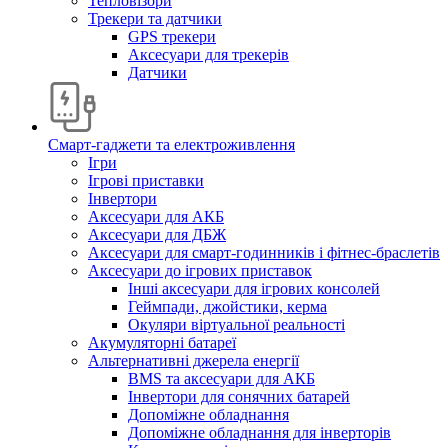
Тепловізори
Трекери та датчики
GPS трекери
Аксесуари для трекерів
Датчики
Смарт-гаджети та електроживлення
Ігри
Ігрові приставки
Інвертори
Аксесуари для АКБ
Аксесуари для ДБЖ
Аксесуари для смарт-годинників і фітнес-браслетів
Аксесуари до ігрових приставок
Інші аксесуари для ігрових консолей
Геймпади, джойстики, керма
Окуляри віртуальної реальності
Акумуляторні батареї
Альтернативні джерела енергії
BMS та аксесуари для АКБ
Інвертори для сонячних батарей
Допоміжне обладнання
Допоміжне обладнання для інверторів