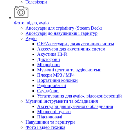
Телевізори
Фото, відео, аудіо
Аксесуари для стрімінгу (Stream Deck)
Аксесуари до навушників і гарнітур
Аудіо
OFFАксесуари для акустичних систем
Аксесуари для акустичних систем
Акустика Hi-Fi
Диктофони
Мікрофони
Музичні центри та аудіосистеми
Плеєри MP3 / MP4
Портативні колонки
Радіоприймачі
Саундбари
Устаткування для аудіо-, відеоконференцій
Музичні інструменти та обладнання
Аксесуари для музичного обладнання
Мікшерні пульти
Підсилювачі
Навушники та гарнітури
Фото і відео техніка