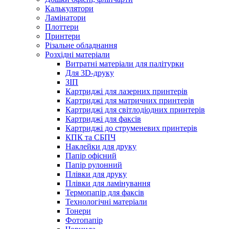
Калькулятори
Ламінатори
Плоттери
Принтери
Різальне обладнання
Розхідні матеріали
Витратні матеріали для палітурки
Для 3D-друку
ЗІП
Картриджі для лазерних принтерів
Картриджі для матричних принтерів
Картриджі для світлодіодних принтерів
Картриджі для факсів
Картриджі до струменевих принтерів
КПК та СБПЧ
Наклейки для друку
Папір офісний
Папір рулонний
Плівки для друку
Плівки для ламінування
Термопапір для факсів
Технологічні матеріали
Тонери
Фотопапір