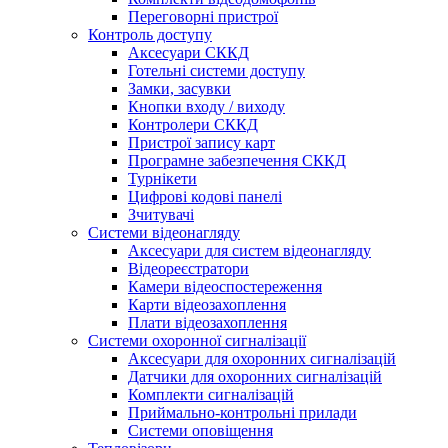
Переговорні пристрої
Контроль доступу
Аксесуари СККД
Готельні системи доступу
Замки, засувки
Кнопки входу / виходу
Контролери СККД
Пристрої запису карт
Програмне забезпечення СККД
Турнікети
Цифрові кодові панелі
Зчитувачі
Системи відеонагляду
Аксесуари для систем відеонагляду
Відеореєстратори
Камери відеоспостереження
Карти відеозахоплення
Плати відеозахоплення
Системи охоронної сигналізації
Аксесуари для охоронних сигналізацій
Датчики для охоронних сигналізацій
Комплекти сигналізацій
Приймально-контрольні прилади
Системи оповіщення