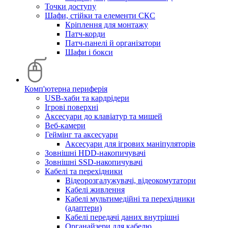
Точки доступу
Шафи, стійки та елементи СКС
Кріплення для монтажу
Патч-корди
Патч-панелі й організатори
Шафи і бокси
Комп'ютерна периферія
USB-хаби та кардрідери
Ігрові поверхні
Аксесуари до клавіатур та мишей
Веб-камери
Геймінг та аксесуари
Аксесуари для ігрових маніпуляторів
Зовнішні HDD-накопичувачі
Зовнішні SSD-накопичувачі
Кабелі та перехідники
Відеорозгалужувачі, відеокомутатори
Кабелі живлення
Кабелі мультимедійні та перехідники
(адаптери)
Кабелі передачі даних внутрішні
Органайзери для кабелю