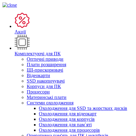
Акції
Комплектуючі для ПК
Оптичні приводи
Плати розширення
ШІ-прискорювачі
Відеокарти
SSD накопичувачі
Корпуси для ПК
Процесори
Материнські плати
Системи охолодження
Охолодження для SSD та жорстких дисків
Охолодження для відеокарт
Охолодження для корпусів
Охолодження для пам`яті
Охолодження для процесорів
Оперативна пам'ять для ПК і ноутбуків