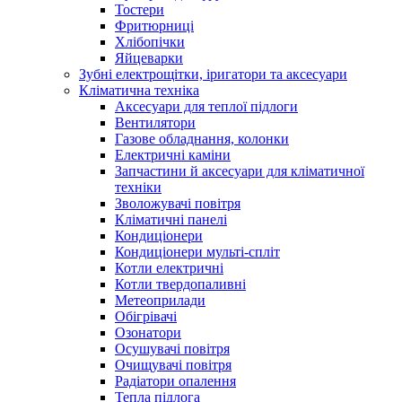
Тостери
Фритюрниці
Хлібопічки
Яйцеварки
Зубні електрощітки, іригатори та аксесуари
Кліматична техніка
Аксесуари для теплої підлоги
Вентилятори
Газове обладнання, колонки
Електричні каміни
Запчастини й аксесуари для кліматичної
техніки
Зволожувачі повітря
Кліматичні панелі
Кондиціонери
Кондиціонери мульті-спліт
Котли електричні
Котли твердопаливні
Метеоприлади
Обігрівачі
Озонатори
Осушувачі повітря
Очищувачі повітря
Радіатори опалення
Тепла підлога