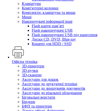
Клавіатури
Комп'ютерні колонки
Комплекти: клавіатура та миша
Миші
Накопичувачі інформації інші
Flash карти пам`яті
Flash накопичувачі USB
Flash накопичувачі USB під нанесення
Диски CD, DVD, Blue-ray
Кишені для HDD / SSD
Офісна техніка
3D-принтери
3D-ручки
3D-сканери
Аксесуари для дошок
Аксесуари до друкуючої техніки
Аксесуари до знищувачів документів
Аксесуари до різальної обладнання
Біговальні верстати
Біндери
БФП та принтери
Дошки офісні, фліпчарти