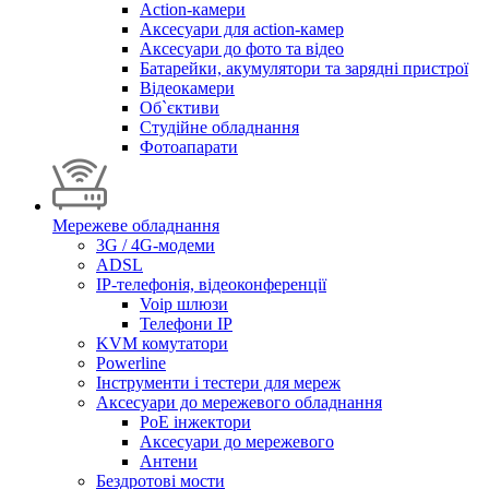
Action-камери
Аксесуари для action-камер
Аксесуари до фото та відео
Батарейки, акумулятори та зарядні пристрої
Відеокамери
Об`єктиви
Студійне обладнання
Фотоапарати
Мережеве обладнання
3G / 4G-модеми
ADSL
IP-телефонія, відеоконференції
Voip шлюзи
Телефони IP
KVM комутатори
Powerline
Інструменти і тестери для мереж
Аксесуари до мережевого обладнання
PoE інжектори
Аксесуари до мережевого
Антени
Бездротові мости