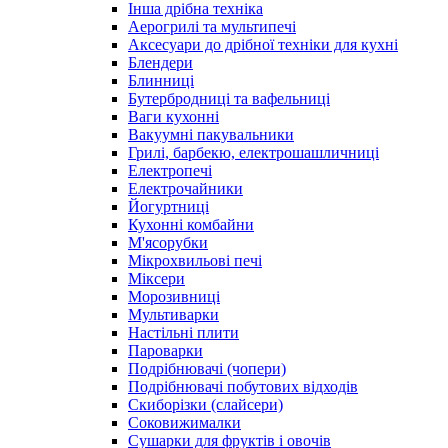
Інша дрібна техніка
Аерогрилі та мультипечі
Аксесуари до дрібної техніки для кухні
Блендери
Блинниці
Бутербродниці та вафельниці
Ваги кухонні
Вакуумні пакувальники
Грилі, барбекю, електрошашличниці
Електропечі
Електрочайники
Йогуртниці
Кухонні комбайни
М'ясорубки
Мікрохвильові печі
Міксери
Морозивниці
Мультиварки
Настільні плити
Пароварки
Подрібнювачі (чопери)
Подрібнювачі побутових відходів
Скиборізки (слайсери)
Соковижималки
Сушарки для фруктів і овочів