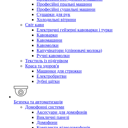
Професійні пральні машини
Професійні сушильні машини
Сушарки для рук
Холодильні вітрини
Світ кави
Електричні гейзерні кавоварки і турки
Кавоварки
Кавомашини
Кавомолки
Капучінатори (спінювачі молока)
Ручні кавомолки
Текстиль із підігрівом
Краса та здоров'я
Машинки для стрижки
Електробритви
Зубні щітки
Безпека та автоматизація
Домофонні системи
Аксесуари для домофонів
Викличні панелі
Домофони
Комплекти відеодомофонів