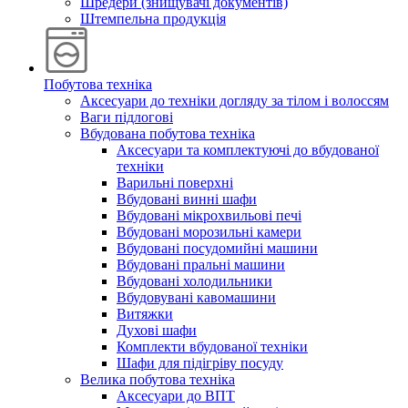
Шредери (знищувачі документів)
Штемпельна продукція
Побутова техніка
Аксесуари до техніки догляду за тілом і волоссям
Ваги підлогові
Вбудована побутова техніка
Аксесуари та комплектуючі до вбудованої
техніки
Варильні поверхні
Вбудовані винні шафи
Вбудовані мікрохвильові печі
Вбудовані морозильні камери
Вбудовані посудомийні машини
Вбудовані пральні машини
Вбудовані холодильники
Вбудовувані кавомашини
Витяжки
Духові шафи
Комплекти вбудованої техніки
Шафи для підігріву посуду
Велика побутова техніка
Аксесуари до ВПТ