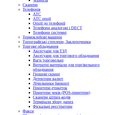
Чорнила
Сканери
Телефонія
АТС
АТС опції
Опції до телефонії
Телефони аналогові і DECT
Телефони системні
Термоклейові машини
Типографські степлери, Заклепочники
Торгове обладнання
Аксесуари для ТЗД
Аксесуари для торгового обладнання
Ваги торговельні
Витратні матеріали для торгівельного
обладнання
Грошові скрині
Детектори валют
Лічильники банкнот
Принтери етикеток
Принтери чеків (POS-принтери)
Сканери штрих-кодів
Термінали збору даних
Фіскальні реєстратори
Факси