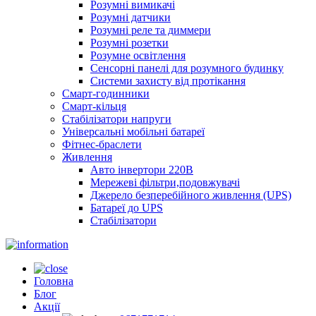
Розумні вимикачі
Розумні датчики
Розумні реле та диммери
Розумні розетки
Розумне освітлення
Сенсорні панелі для розумного будинку
Системи захисту від протікання
Смарт-годинники
Смарт-кільця
Стабілізатори напруги
Універсальні мобільні батареї
Фітнес-браслети
Живлення
Авто інвертори 220В
Мережеві фільтри,подовжувачі
Джерело безперебійного живлення (UPS)
Батареї до UPS
Стабілізатори
Головна
Блог
Акції