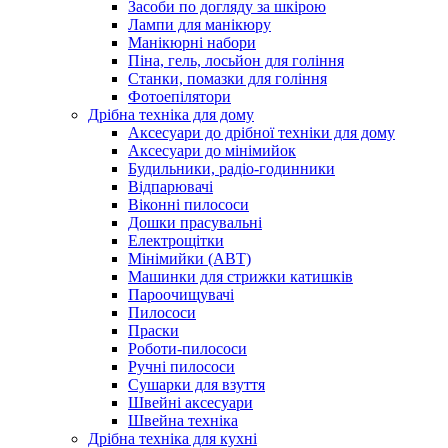
Засоби по догляду за шкірою
Лампи для манікюру
Манікюрні набори
Піна, гель, лосьйон для гоління
Станки, помазки для гоління
Фотоепілятори
Дрібна техніка для дому
Аксесуари до дрібної техніки для дому
Аксесуари до мінімийок
Будильники, радіо-годинники
Відпарювачі
Віконні пилососи
Дошки прасувальні
Електрощітки
Мінімийки (АВТ)
Машинки для стрижки катишків
Пароочищувачі
Пилососи
Праски
Роботи-пилососи
Ручні пилососи
Сушарки для взуття
Швейні аксесуари
Швейна техніка
Дрібна техніка для кухні