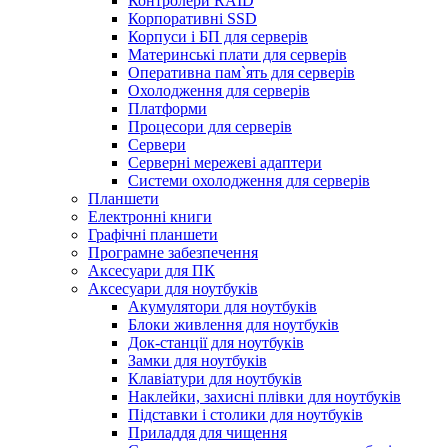
Контролери RAID
Корпоративні SSD
Корпуси і БП для серверів
Материнські плати для серверів
Оперативна пам`ять для серверів
Охолодження для серверів
Платформи
Процесори для серверів
Сервери
Серверні мережеві адаптери
Системи охолодження для серверів
Планшети
Електронні книги
Графічні планшети
Програмне забезпечення
Аксесуари для ПК
Аксесуари для ноутбуків
Акумулятори для ноутбуків
Блоки живлення для ноутбуків
Док-станції для ноутбуків
Замки для ноутбуків
Клавіатури для ноутбуків
Наклейки, захисні плівки для ноутбуків
Підставки і столики для ноутбуків
Приладдя для чищення