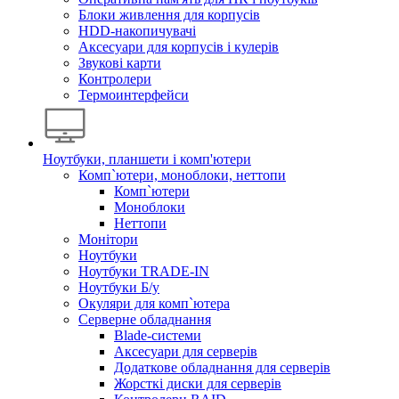
Блоки живлення для корпусів
HDD-накопичувачі
Аксесуари для корпусів і кулерів
Звукові карти
Контролери
Термоинтерфейси
Ноутбуки, планшети і комп'ютери
Комп`ютери, моноблоки, неттопи
Комп`ютери
Моноблоки
Неттопи
Монітори
Ноутбуки
Ноутбуки TRADE-IN
Ноутбуки Б/у
Окуляри для комп`ютера
Серверне обладнання
Blade-системи
Аксесуари для серверів
Додаткове обладнання для серверів
Жорсткі диски для серверів