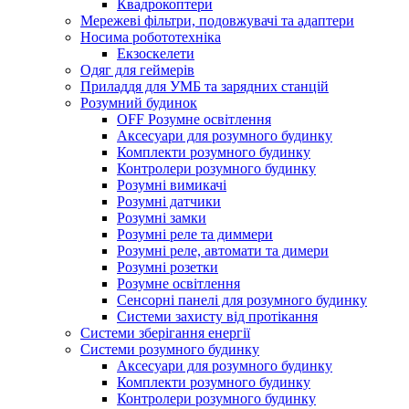
Квадрокоптери
Мережеві фільтри, подовжувачі та адаптери
Носима робототехніка
Екзоскелети
Одяг для геймерів
Приладдя для УМБ та зарядних станцій
Розумний будинок
OFF Розумне освітлення
Аксесуари для розумного будинку
Комплекти розумного будинку
Контролери розумного будинку
Розумні вимикачі
Розумні датчики
Розумні замки
Розумні реле та диммери
Розумні реле, автомати та димери
Розумні розетки
Розумне освітлення
Сенсорні панелі для розумного будинку
Системи захисту від протікання
Системи зберігання енергії
Системи розумного будинку
Аксесуари для розумного будинку
Комплекти розумного будинку
Контролери розумного будинку