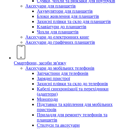
Сумки, чохли та рюкзаки для ноутбуків
Аксесуари для планшетів
Акумулятори для планшетів
Блоки живлення для планшетів
Захисні плівки та скло для планшетів
Клавіатури до планшетів
Чохли для планшетів
Аксесуари до електронних книг
Аксесуари дo графічних планшетів
Смартфони, засоби зв'язку
Аксесуари до мобільних телефонів
Запчастини для телефонів
Зарядні пристрої
Захисні плівки та скло до телефонів
Кабелі синхронізації та перехідники
(адаптери)
Моноподи
Підставки та кріплення для мобільних
пристроїв
Приладдя для ремонту телефонів та
планшетів
Стилуси та аксесуари