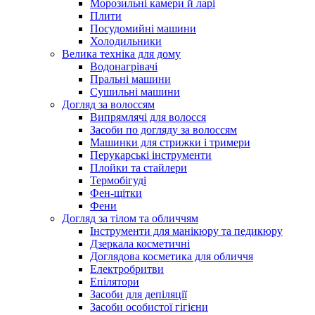
Морозильні камери й ларі
Плити
Посудомийні машини
Холодильники
Велика техніка для дому
Водонагрівачі
Пральні машини
Сушильні машини
Догляд за волоссям
Випрямлячі для волосся
Засоби по догляду за волоссям
Машинки для стрижки і тримери
Перукарські інструменти
Плойки та стайлери
Термобігуді
Фен-щітки
Фени
Догляд за тілом та обличчям
Інструменти для манікюру та педикюру
Дзеркала косметичні
Доглядова косметика для обличчя
Електробритви
Епілятори
Засоби для депіляції
Засоби особистої гігієни