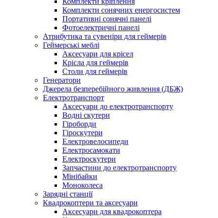
Комплекти кріплення
Комплекти сонячних енергосистем
Портативні сонячні панелі
Фотоелектричні панелі
Атрибутика та сувеніри для геймерів
Геймерські меблі
Аксесуари для крісел
Крісла для геймерів
Столи для геймерів
Генератори
Джерела безперебійного живлення (ДБЖ)
Електротранспорт
Аксесуари до електротранспорту
Водні скутери
Гіроборди
Гіроскутери
Електровелосипеди
Електросамокати
Електроскутери
Запчастини до електротранспорту
Мінібайки
Моноколеса
Зарядні станції
Квадрокоптери та аксесуари
Аксесуари для квадрокоптера