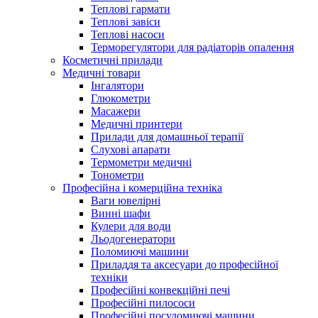
Теплові гармати
Теплові завіси
Теплові насоси
Терморегулятори для радіаторів опалення
Косметичні прилади
Медичні товари
Інгалятори
Глюкометри
Масажери
Медичні принтери
Прилади для домашньої терапії
Слухові апарати
Термометри медичні
Тонометри
Професійна і комерційна техніка
Ваги ювелірні
Винні шафи
Кулери для води
Льодогенератори
Поломиючі машини
Приладдя та аксесуари до професійної
техніки
Професійні конвекційні печі
Професійні пилососи
Професійні посудомиючі машини