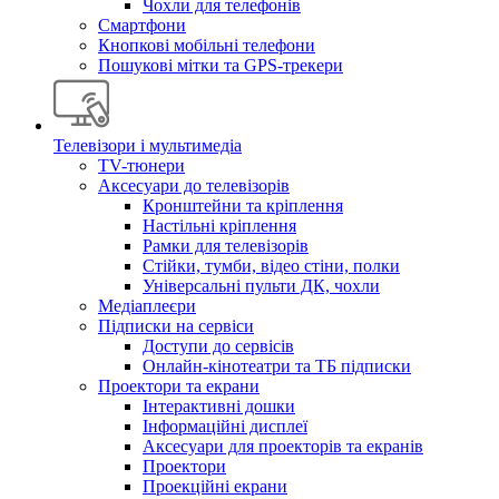
Чохли для телефонів
Смартфони
Кнопкові мобільні телефони
Пошукові мітки та GPS-трекери
Телевізори і мультимедіа
TV-тюнери
Аксесуари до телевізорів
Кронштейни та кріплення
Настільні кріплення
Рамки для телевізорів
Стійки, тумби, відео стіни, полки
Універсальні пульти ДК, чохли
Медіаплеєри
Підписки на сервіси
Доступи до сервісів
Онлайн-кінотеатри та ТБ підписки
Проектори та екрани
Інтерактивні дошки
Інформаційні дисплеї
Аксесуари для проекторів та екранів
Проектори
Проекційні екрани