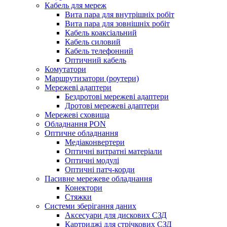
Кабель для мереж
Вита пара для внутрішніх робіт
Вита пара для зовнішніх робіт
Кабель коаксіальний
Кабель силовий
Кабель телефонний
Оптичний кабель
Комутатори
Маршрутизатори (роутери)
Мережеві адаптери
Бездротові мережеві адаптери
Дротові мережеві адаптери
Мережеві сховища
Обладнання PON
Оптичне обладнання
Медіаконвертери
Оптичні витратні матеріали
Оптичні модулі
Оптичні патч-корди
Пасивне мережеве обладнання
Конектори
Стяжки
Системи зберігання даних
Аксесуари для дискових СЗД
Картриджі для стрічкових СЗД