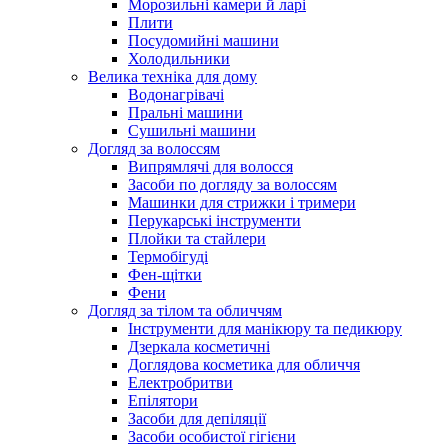
Морозильні камери й ларі
Плити
Посудомийні машини
Холодильники
Велика техніка для дому
Водонагрівачі
Пральні машини
Сушильні машини
Догляд за волоссям
Випрямлячі для волосся
Засоби по догляду за волоссям
Машинки для стрижки і тримери
Перукарські інструменти
Плойки та стайлери
Термобігуді
Фен-щітки
Фени
Догляд за тілом та обличчям
Інструменти для манікюру та педикюру
Дзеркала косметичні
Доглядова косметика для обличчя
Електробритви
Епілятори
Засоби для депіляції
Засоби особистої гігієни