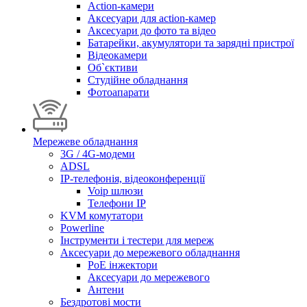
Action-камери
Аксесуари для action-камер
Аксесуари до фото та відео
Батарейки, акумулятори та зарядні пристрої
Відеокамери
Об`єктиви
Студійне обладнання
Фотоапарати
Мережеве обладнання
3G / 4G-модеми
ADSL
IP-телефонія, відеоконференції
Voip шлюзи
Телефони IP
KVM комутатори
Powerline
Інструменти і тестери для мереж
Аксесуари до мережевого обладнання
PoE інжектори
Аксесуари до мережевого
Антени
Бездротові мости