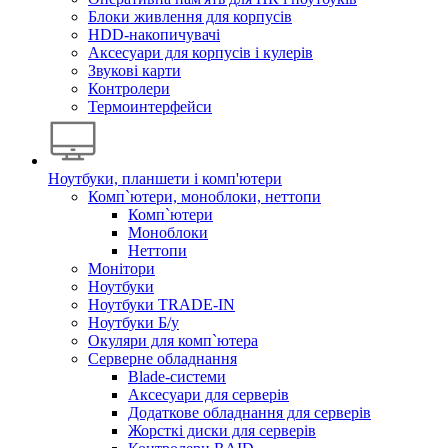
Блоки живлення для корпусів
HDD-накопичувачі
Аксесуари для корпусів і кулерів
Звукові карти
Контролери
Термоинтерфейси
Ноутбуки, планшети і комп'ютери
Комп`ютери, моноблоки, неттопи
Комп`ютери
Моноблоки
Неттопи
Монітори
Ноутбуки
Ноутбуки TRADE-IN
Ноутбуки Б/у
Окуляри для комп`ютера
Серверне обладнання
Blade-системи
Аксесуари для серверів
Додаткове обладнання для серверів
Жорсткі диски для серверів