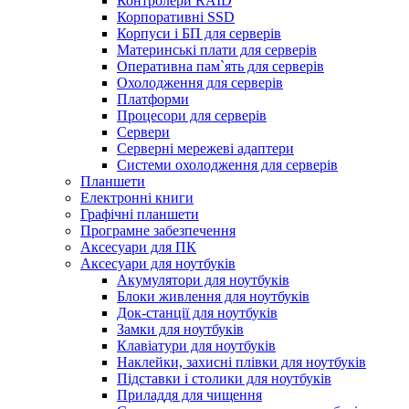
Контролери RAID
Корпоративні SSD
Корпуси і БП для серверів
Материнські плати для серверів
Оперативна пам`ять для серверів
Охолодження для серверів
Платформи
Процесори для серверів
Сервери
Серверні мережеві адаптери
Системи охолодження для серверів
Планшети
Електронні книги
Графічні планшети
Програмне забезпечення
Аксесуари для ПК
Аксесуари для ноутбуків
Акумулятори для ноутбуків
Блоки живлення для ноутбуків
Док-станції для ноутбуків
Замки для ноутбуків
Клавіатури для ноутбуків
Наклейки, захисні плівки для ноутбуків
Підставки і столики для ноутбуків
Приладдя для чищення