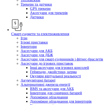
Тепловізори
Трекери та датчики
GPS трекери
Аксесуари для трекерів
Датчики
Смарт-гаджети та електроживлення
Ігри
Ігрові приставки
Інвертори
Аксесуари для АКБ
Аксесуари для ДБЖ
Аксесуари для смарт-годинників і фітнес-браслетів
Аксесуари до ігрових приставок
Інші аксесуари для ігрових консолей
Геймпади, джойстики, керма
Окуляри віртуальної реальності
Акумуляторні батареї
Альтернативні джерела енергії
BMS та аксесуари для АКБ
Інвертори для сонячних батарей
Допоміжне обладнання
Допоміжне обладнання для інверторів