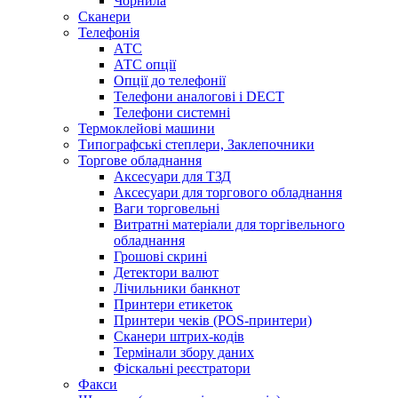
Чорнила
Сканери
Телефонія
АТС
АТС опції
Опції до телефонії
Телефони аналогові і DECT
Телефони системні
Термоклейові машини
Типографські степлери, Заклепочники
Торгове обладнання
Аксесуари для ТЗД
Аксесуари для торгового обладнання
Ваги торговельні
Витратні матеріали для торгівельного
обладнання
Грошові скрині
Детектори валют
Лічильники банкнот
Принтери етикеток
Принтери чеків (POS-принтери)
Сканери штрих-кодів
Термінали збору даних
Фіскальні реєстратори
Факси