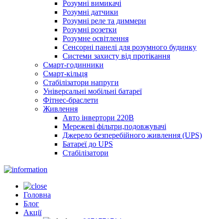
Розумні вимикачі
Розумні датчики
Розумні реле та диммери
Розумні розетки
Розумне освітлення
Сенсорні панелі для розумного будинку
Системи захисту від протікання
Смарт-годинники
Смарт-кільця
Стабілізатори напруги
Універсальні мобільні батареї
Фітнес-браслети
Живлення
Авто інвертори 220В
Мережеві фільтри,подовжувачі
Джерело безперебійного живлення (UPS)
Батареї до UPS
Стабілізатори
Головна
Блог
Акції