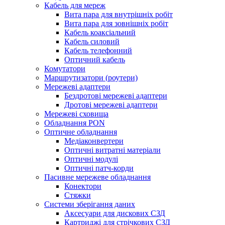
Кабель для мереж
Вита пара для внутрішніх робіт
Вита пара для зовнішніх робіт
Кабель коаксіальний
Кабель силовий
Кабель телефонний
Оптичний кабель
Комутатори
Маршрутизатори (роутери)
Мережеві адаптери
Бездротові мережеві адаптери
Дротові мережеві адаптери
Мережеві сховища
Обладнання PON
Оптичне обладнання
Медіаконвертери
Оптичні витратні матеріали
Оптичні модулі
Оптичні патч-корди
Пасивне мережеве обладнання
Конектори
Стяжки
Системи зберігання даних
Аксесуари для дискових СЗД
Картриджі для стрічкових СЗД