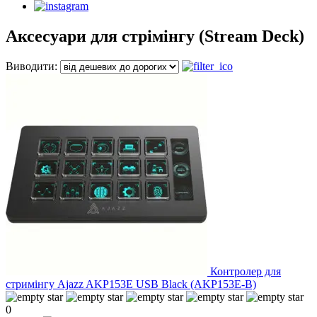
Аксесуари для стрімінгу (Stream Deck)
Виводити:
Контролер для
стримінгу Ajazz AKP153E USB Black (AKP153E-B)
0