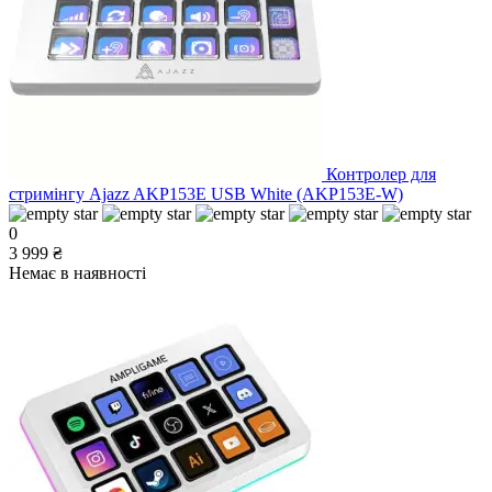
Контролер для
стримінгу Ajazz AKP153E USB White (AKP153E-W)
0
3 999 ₴
Немає в наявності