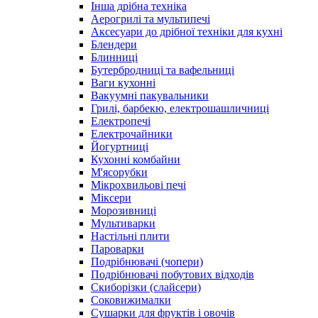
Інша дрібна техніка
Аерогрилі та мультипечі
Аксесуари до дрібної техніки для кухні
Блендери
Блинниці
Бутербродниці та вафельниці
Ваги кухонні
Вакуумні пакувальники
Грилі, барбекю, електрошашличниці
Електропечі
Електрочайники
Йогуртниці
Кухонні комбайни
М'ясорубки
Мікрохвильові печі
Міксери
Морозивниці
Мультиварки
Настільні плити
Пароварки
Подрібнювачі (чопери)
Подрібнювачі побутових відходів
Скиборізки (слайсери)
Соковижималки
Сушарки для фруктів і овочів