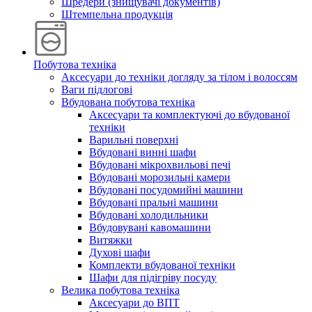
Шредери (знищувачі документів)
Штемпельна продукція
Побутова техніка
Аксесуари до техніки догляду за тілом і волоссям
Ваги підлогові
Вбудована побутова техніка
Аксесуари та комплектуючі до вбудованої
техніки
Варильні поверхні
Вбудовані винні шафи
Вбудовані мікрохвильові печі
Вбудовані морозильні камери
Вбудовані посудомийні машини
Вбудовані пральні машини
Вбудовані холодильники
Вбудовувані кавомашини
Витяжки
Духові шафи
Комплекти вбудованої техніки
Шафи для підігріву посуду
Велика побутова техніка
Аксесуари до ВПТ