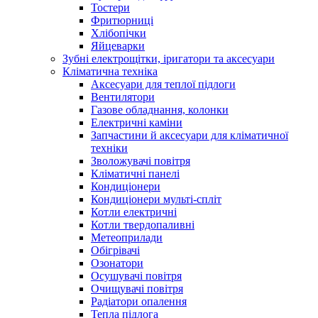
Тостери
Фритюрниці
Хлібопічки
Яйцеварки
Зубні електрощітки, іригатори та аксесуари
Кліматична техніка
Аксесуари для теплої підлоги
Вентилятори
Газове обладнання, колонки
Електричні каміни
Запчастини й аксесуари для кліматичної
техніки
Зволожувачі повітря
Кліматичні панелі
Кондиціонери
Кондиціонери мульті-спліт
Котли електричні
Котли твердопаливні
Метеоприлади
Обігрівачі
Озонатори
Осушувачі повітря
Очищувачі повітря
Радіатори опалення
Тепла підлога