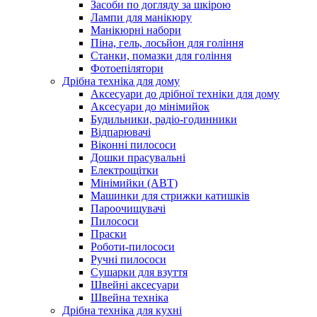
Засоби по догляду за шкірою
Лампи для манікюру
Манікюрні набори
Піна, гель, лосьйон для гоління
Станки, помазки для гоління
Фотоепілятори
Дрібна техніка для дому
Аксесуари до дрібної техніки для дому
Аксесуари до мінімийок
Будильники, радіо-годинники
Відпарювачі
Віконні пилососи
Дошки прасувальні
Електрощітки
Мінімийки (АВТ)
Машинки для стрижки катишків
Пароочищувачі
Пилососи
Праски
Роботи-пилососи
Ручні пилососи
Сушарки для взуття
Швейні аксесуари
Швейна техніка
Дрібна техніка для кухні