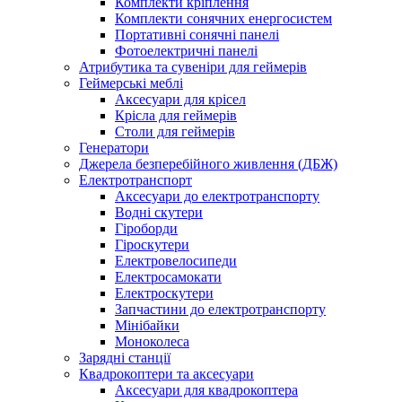
Комплекти кріплення
Комплекти сонячних енергосистем
Портативні сонячні панелі
Фотоелектричні панелі
Атрибутика та сувеніри для геймерів
Геймерські меблі
Аксесуари для крісел
Крісла для геймерів
Столи для геймерів
Генератори
Джерела безперебійного живлення (ДБЖ)
Електротранспорт
Аксесуари до електротранспорту
Водні скутери
Гіроборди
Гіроскутери
Електровелосипеди
Електросамокати
Електроскутери
Запчастини до електротранспорту
Мінібайки
Моноколеса
Зарядні станції
Квадрокоптери та аксесуари
Аксесуари для квадрокоптера