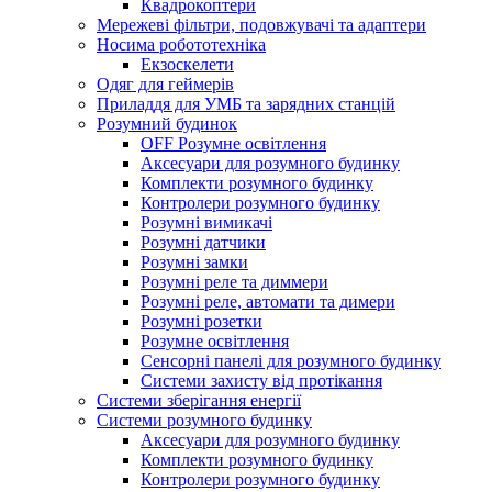
Квадрокоптери
Мережеві фільтри, подовжувачі та адаптери
Носима робототехніка
Екзоскелети
Одяг для геймерів
Приладдя для УМБ та зарядних станцій
Розумний будинок
OFF Розумне освітлення
Аксесуари для розумного будинку
Комплекти розумного будинку
Контролери розумного будинку
Розумні вимикачі
Розумні датчики
Розумні замки
Розумні реле та диммери
Розумні реле, автомати та димери
Розумні розетки
Розумне освітлення
Сенсорні панелі для розумного будинку
Системи захисту від протікання
Системи зберігання енергії
Системи розумного будинку
Аксесуари для розумного будинку
Комплекти розумного будинку
Контролери розумного будинку