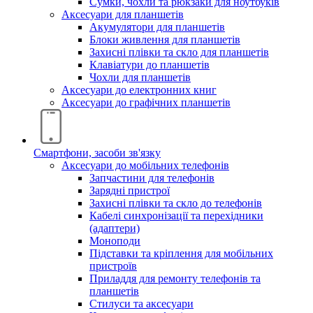
Сумки, чохли та рюкзаки для ноутбуків
Аксесуари для планшетів
Акумулятори для планшетів
Блоки живлення для планшетів
Захисні плівки та скло для планшетів
Клавіатури до планшетів
Чохли для планшетів
Аксесуари до електронних книг
Аксесуари дo графічних планшетів
Смартфони, засоби зв'язку
Аксесуари до мобільних телефонів
Запчастини для телефонів
Зарядні пристрої
Захисні плівки та скло до телефонів
Кабелі синхронізації та перехідники
(адаптери)
Моноподи
Підставки та кріплення для мобільних
пристроїв
Приладдя для ремонту телефонів та
планшетів
Стилуси та аксесуари