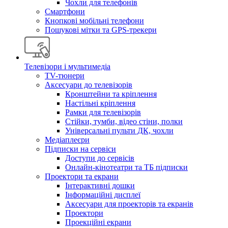
Чохли для телефонів
Смартфони
Кнопкові мобільні телефони
Пошукові мітки та GPS-трекери
Телевізори і мультимедіа
TV-тюнери
Аксесуари до телевізорів
Кронштейни та кріплення
Настільні кріплення
Рамки для телевізорів
Стійки, тумби, відео стіни, полки
Універсальні пульти ДК, чохли
Медіаплеєри
Підписки на сервіси
Доступи до сервісів
Онлайн-кінотеатри та ТБ підписки
Проектори та екрани
Інтерактивні дошки
Інформаційні дисплеї
Аксесуари для проекторів та екранів
Проектори
Проекційні екрани