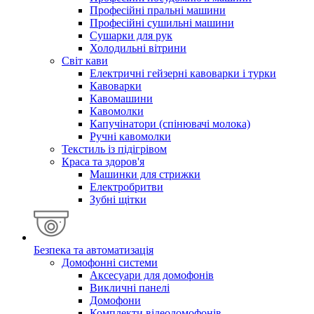
Професійні пральні машини
Професійні сушильні машини
Сушарки для рук
Холодильні вітрини
Світ кави
Електричні гейзерні кавоварки і турки
Кавоварки
Кавомашини
Кавомолки
Капучінатори (спінювачі молока)
Ручні кавомолки
Текстиль із підігрівом
Краса та здоров'я
Машинки для стрижки
Електробритви
Зубні щітки
Безпека та автоматизація
Домофонні системи
Аксесуари для домофонів
Викличні панелі
Домофони
Комплекти відеодомофонів