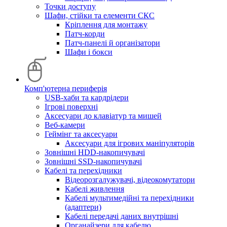
Точки доступу
Шафи, стійки та елементи СКС
Кріплення для монтажу
Патч-корди
Патч-панелі й організатори
Шафи і бокси
Комп'ютерна периферія
USB-хаби та кардрідери
Ігрові поверхні
Аксесуари до клавіатур та мишей
Веб-камери
Геймінг та аксесуари
Аксесуари для ігрових маніпуляторів
Зовнішні HDD-накопичувачі
Зовнішні SSD-накопичувачі
Кабелі та перехідники
Відеорозгалужувачі, відеокомутатори
Кабелі живлення
Кабелі мультимедійні та перехідники
(адаптери)
Кабелі передачі даних внутрішні
Органайзери для кабелю