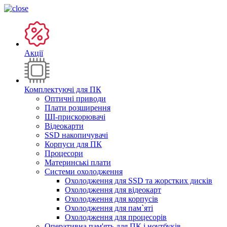
Акції
Комплектуючі для ПК
Оптичні приводи
Плати розширення
ШІ-прискорювачі
Відеокарти
SSD накопичувачі
Корпуси для ПК
Процесори
Материнські плати
Системи охолодження
Охолодження для SSD та жорстких дисків
Охолодження для відеокарт
Охолодження для корпусів
Охолодження для пам`яті
Охолодження для процесорів
Оперативна пам'ять для ПК і ноутбуків