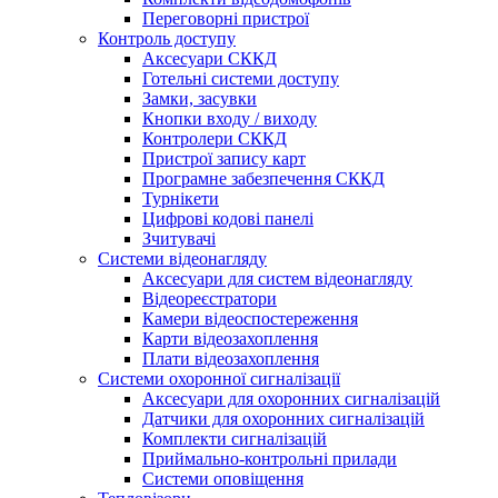
Переговорні пристрої
Контроль доступу
Аксесуари СККД
Готельні системи доступу
Замки, засувки
Кнопки входу / виходу
Контролери СККД
Пристрої запису карт
Програмне забезпечення СККД
Турнікети
Цифрові кодові панелі
Зчитувачі
Системи відеонагляду
Аксесуари для систем відеонагляду
Відеореєстратори
Камери відеоспостереження
Карти відеозахоплення
Плати відеозахоплення
Системи охоронної сигналізації
Аксесуари для охоронних сигналізацій
Датчики для охоронних сигналізацій
Комплекти сигналізацій
Приймально-контрольні прилади
Системи оповіщення