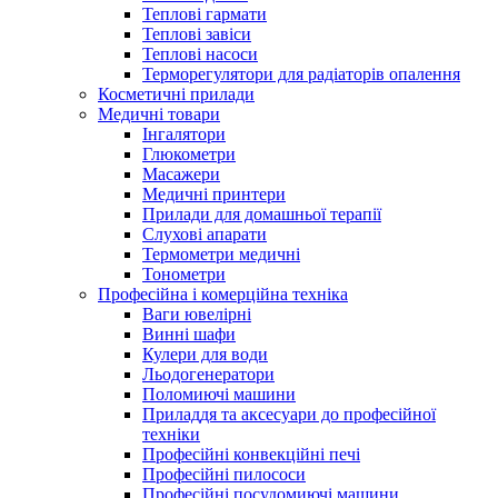
Теплові гармати
Теплові завіси
Теплові насоси
Терморегулятори для радіаторів опалення
Косметичні прилади
Медичні товари
Інгалятори
Глюкометри
Масажери
Медичні принтери
Прилади для домашньої терапії
Слухові апарати
Термометри медичні
Тонометри
Професійна і комерційна техніка
Ваги ювелірні
Винні шафи
Кулери для води
Льодогенератори
Поломиючі машини
Приладдя та аксесуари до професійної
техніки
Професійні конвекційні печі
Професійні пилососи
Професійні посудомиючі машини