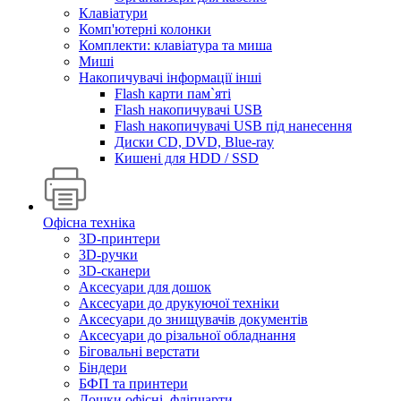
Клавіатури
Комп'ютерні колонки
Комплекти: клавіатура та миша
Миші
Накопичувачі інформації інші
Flash карти пам`яті
Flash накопичувачі USB
Flash накопичувачі USB під нанесення
Диски CD, DVD, Blue-ray
Кишені для HDD / SSD
Офісна техніка
3D-принтери
3D-ручки
3D-сканери
Аксесуари для дошок
Аксесуари до друкуючої техніки
Аксесуари до знищувачів документів
Аксесуари до різальної обладнання
Біговальні верстати
Біндери
БФП та принтери
Дошки офісні, фліпчарти