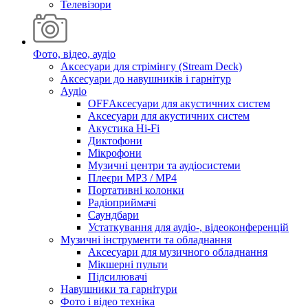
Телевізори
Фото, відео, аудіо
Аксесуари для стрімінгу (Stream Deck)
Аксесуари до навушників і гарнітур
Аудіо
OFFАксесуари для акустичних систем
Аксесуари для акустичних систем
Акустика Hi-Fi
Диктофони
Мікрофони
Музичні центри та аудіосистеми
Плеєри MP3 / MP4
Портативні колонки
Радіоприймачі
Саундбари
Устаткування для аудіо-, відеоконференцій
Музичні інструменти та обладнання
Аксесуари для музичного обладнання
Мікшерні пульти
Підсилювачі
Навушники та гарнітури
Фото і відео техніка