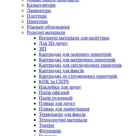
Калькулятори
Ламінатори
Плоттери
Принтери
Різальне обладнання
Розхідні матеріали
Витратні матеріали для палітурки
Для 3D-друку
ЗІП
Картриджі для лазерних принтерів
Картриджі для матричних принтерів
Картриджі для світлодіодних принтерів
Картриджі для факсів
Картриджі до струменевих принтерів
КПК та СБПЧ
Наклейки для друку
Папір офісний
Папір рулонний
Плівки для друку
Плівки для ламінування
Термопапір для факсів
Технологічні матеріали
Тонери
Фотопапір