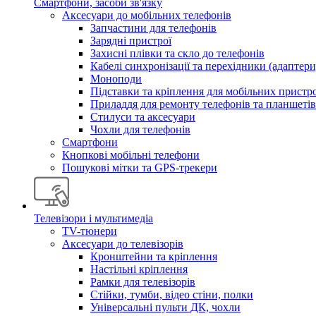
Смартфони, засоби зв'язку
Аксесуари до мобільних телефонів
Запчастини для телефонів
Зарядні пристрої
Захисні плівки та скло до телефонів
Кабелі синхронізації та перехідники (адаптери
Моноподи
Підставки та кріплення для мобільних пристр
Приладдя для ремонту телефонів та планшетів
Стилуси та аксесуари
Чохли для телефонів
Смартфони
Кнопкові мобільні телефони
Пошукові мітки та GPS-трекери
Телевізори і мультимедіа
TV-тюнери
Аксесуари до телевізорів
Кронштейни та кріплення
Настільні кріплення
Рамки для телевізорів
Стійки, тумби, відео стіни, полки
Універсальні пульти ДК, чохли