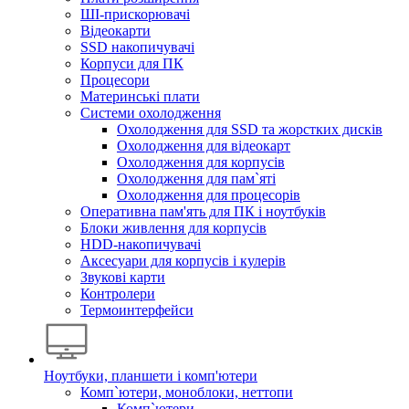
ШІ-прискорювачі
Відеокарти
SSD накопичувачі
Корпуси для ПК
Процесори
Материнські плати
Системи охолодження
Охолодження для SSD та жорстких дисків
Охолодження для відеокарт
Охолодження для корпусів
Охолодження для пам`яті
Охолодження для процесорів
Оперативна пам'ять для ПК і ноутбуків
Блоки живлення для корпусів
HDD-накопичувачі
Аксесуари для корпусів і кулерів
Звукові карти
Контролери
Термоинтерфейси
Ноутбуки, планшети і комп'ютери
Комп`ютери, моноблоки, неттопи
Комп`ютери