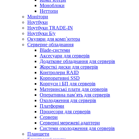
Моноблоки
Неттопи
Монітори
Ноутбуки
Ноутбуки TRADE-IN
Ноутбуки Б/у
Окуляри для комп`ютера
Серверне обладнання
Blade-системи
Аксесуари для серверів
Додаткове обладнання для серверів
Жорсткі диски для серверів
Контролери RAID
Корпоративні SSD
Корпуси і БП для серверів
Материнські плати для серверів
Оперативна пам`ять для серверів
Охолодження для серверів
Платформи
Процесори для серверів
Сервери
Серверні мережеві адаптери
Системи охолодження для серверів
Планшети