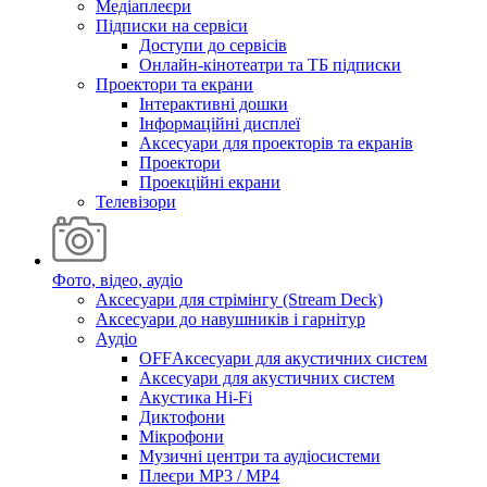
Медіаплеєри
Підписки на сервіси
Доступи до сервісів
Онлайн-кінотеатри та ТБ підписки
Проектори та екрани
Інтерактивні дошки
Інформаційні дисплеї
Аксесуари для проекторів та екранів
Проектори
Проекційні екрани
Телевізори
Фото, відео, аудіо
Аксесуари для стрімінгу (Stream Deck)
Аксесуари до навушників і гарнітур
Аудіо
OFFАксесуари для акустичних систем
Аксесуари для акустичних систем
Акустика Hi-Fi
Диктофони
Мікрофони
Музичні центри та аудіосистеми
Плеєри MP3 / MP4