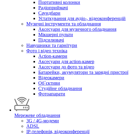
Портативні колонки
Радіоприймачі
Саундбари
Устаткування для аудіо-, відеоконференцій
Музичні інструменти та обладнання
Аксесуари для музичного обладнання
Мікшерні пульти
Підсилювачі
Навушники та гарнітури
Фото і відео техніка
Action-камери
Аксесуари для action-камер
Аксесуари до фото та відео
Батарейки, акумулятори та зарядні пристрої
Відеокамери
Об`єктиви
Студійне обладнання
Фотоапарати
Мережеве обладнання
3G / 4G-модеми
ADSL
IP-телефонія, відеоконференції