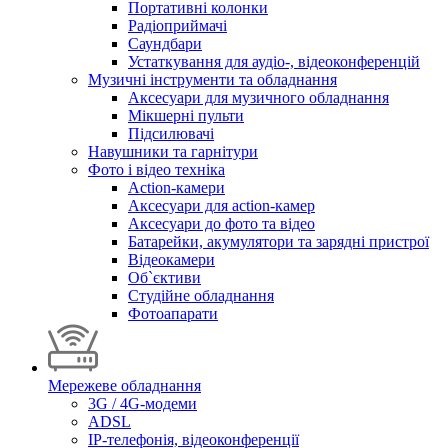
Портативні колонки
Радіоприймачі
Саундбари
Устаткування для аудіо-, відеоконференцій
Музичні інструменти та обладнання
Аксесуари для музичного обладнання
Мікшерні пульти
Підсилювачі
Навушники та гарнітури
Фото і відео техніка
Action-камери
Аксесуари для action-камер
Аксесуари до фото та відео
Батарейки, акумулятори та зарядні пристрої
Відеокамери
Об`єктиви
Студійне обладнання
Фотоапарати
Мережеве обладнання
3G / 4G-модеми
ADSL
IP-телефонія, відеоконференції