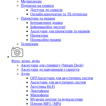
Медіаплеєри
Підписки на сервіси
Доступи до сервісів
Онлайн-кінотеатри та ТБ підписки
Проектори та екрани
Інтерактивні дошки
Інформаційні дисплеї
Аксесуари для проекторів та екранів
Проектори
Проекційні екрани
Телевізори
Фото, відео, аудіо
Аксесуари для стрімінгу (Stream Deck)
Аксесуари до навушників і гарнітур
Аудіо
OFFАксесуари для акустичних систем
Аксесуари для акустичних систем
Акустика Hi-Fi
Диктофони
Мікрофони
Музичні центри та аудіосистеми
Плеєри MP3 / MP4