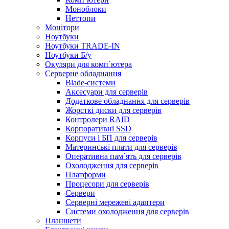
Моноблоки
Неттопи
Монітори
Ноутбуки
Ноутбуки TRADE-IN
Ноутбуки Б/у
Окуляри для комп`ютера
Серверне обладнання
Blade-системи
Аксесуари для серверів
Додаткове обладнання для серверів
Жорсткі диски для серверів
Контролери RAID
Корпоративні SSD
Корпуси і БП для серверів
Материнські плати для серверів
Оперативна пам`ять для серверів
Охолодження для серверів
Платформи
Процесори для серверів
Сервери
Серверні мережеві адаптери
Системи охолодження для серверів
Планшети