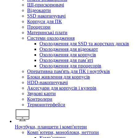
ШІ-прискорювачі
Відеокарти
SSD накопичувачі
Корпуси для ПК
Процесори
Материнські плати
Системи охолодження
Охолодження для SSD та жорстких дисків
Охолодження для відеокарт
Охолодження для корпусів
Охолодження для пам`яті
Охолодження для процесорів
Оперативна пам'ять для ПК і ноутбуків
Блоки живлення для корпусів
HDD-накопичувачі
Аксесуари для корпусів і кулерів
Звукові карти
Контролери
Термоинтерфейси
Ноутбуки, планшети і комп'ютери
Комп`ютери, моноблоки, неттопи
Комп`ютери