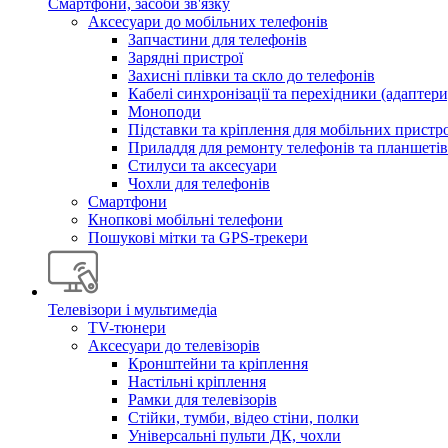
Смартфони, засоби зв'язку
Аксесуари до мобільних телефонів
Запчастини для телефонів
Зарядні пристрої
Захисні плівки та скло до телефонів
Кабелі синхронізації та перехідники (адаптери
Моноподи
Підставки та кріплення для мобільних пристр
Приладдя для ремонту телефонів та планшетів
Стилуси та аксесуари
Чохли для телефонів
Смартфони
Кнопкові мобільні телефони
Пошукові мітки та GPS-трекери
Телевізори і мультимедіа
TV-тюнери
Аксесуари до телевізорів
Кронштейни та кріплення
Настільні кріплення
Рамки для телевізорів
Стійки, тумби, відео стіни, полки
Універсальні пульти ДК, чохли