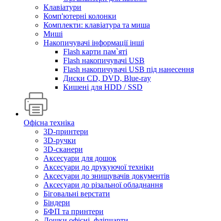
Клавіатури
Комп'ютерні колонки
Комплекти: клавіатура та миша
Миші
Накопичувачі інформації інші
Flash карти пам`яті
Flash накопичувачі USB
Flash накопичувачі USB під нанесення
Диски CD, DVD, Blue-ray
Кишені для HDD / SSD
Офісна техніка
3D-принтери
3D-ручки
3D-сканери
Аксесуари для дошок
Аксесуари до друкуючої техніки
Аксесуари до знищувачів документів
Аксесуари до різальної обладнання
Біговальні верстати
Біндери
БФП та принтери
Дошки офісні, фліпчарти