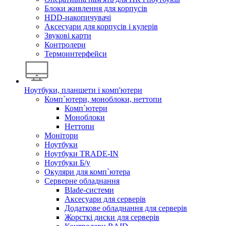
Блоки живлення для корпусів
HDD-накопичувачі
Аксесуари для корпусів і кулерів
Звукові карти
Контролери
Термоинтерфейси
Ноутбуки, планшети і комп'ютери
Комп`ютери, моноблоки, неттопи
Комп`ютери
Моноблоки
Неттопи
Монітори
Ноутбуки
Ноутбуки TRADE-IN
Ноутбуки Б/у
Окуляри для комп`ютера
Серверне обладнання
Blade-системи
Аксесуари для серверів
Додаткове обладнання для серверів
Жорсткі диски для серверів