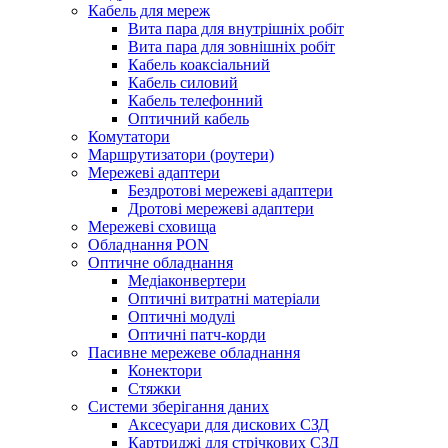
Кабель для мереж
Вита пара для внутрішніх робіт
Вита пара для зовнішніх робіт
Кабель коаксіальний
Кабель силовий
Кабель телефонний
Оптичний кабель
Комутатори
Маршрутизатори (роутери)
Мережеві адаптери
Бездротові мережеві адаптери
Дротові мережеві адаптери
Мережеві сховища
Обладнання PON
Оптичне обладнання
Медіаконвертери
Оптичні витратні матеріали
Оптичні модулі
Оптичні патч-корди
Пасивне мережеве обладнання
Конектори
Стяжки
Системи зберігання даних
Аксесуари для дискових СЗД
Картриджі для стрічкових СЗД