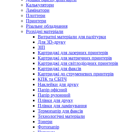
Калькулятори
Ламінатори
Плоттери
Принтери
Різальне обладнання
Розхідні матеріали
Витратні матеріали для палітурки
Для 3D-друку
ЗІП
Картриджі для лазерних принтерів
Картриджі для матричних принтерів
Картриджі для світлодіодних принтерів
Картриджі для факсів
Картриджі до струменевих принтерів
КПК та СБПЧ
Наклейки для друку
Папір офісний
Папір рулонний
Плівки для друку
Плівки для ламінування
Термопапір для факсів
Технологічні матеріали
Тонери
Фотопапір