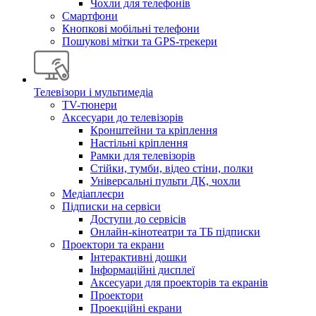
Чохли для телефонів
Смартфони
Кнопкові мобільні телефони
Пошукові мітки та GPS-трекери
Телевізори і мультимедіа
TV-тюнери
Аксесуари до телевізорів
Кронштейни та кріплення
Настільні кріплення
Рамки для телевізорів
Стійки, тумби, відео стіни, полки
Універсальні пульти ДК, чохли
Медіаплеєри
Підписки на сервіси
Доступи до сервісів
Онлайн-кінотеатри та ТБ підписки
Проектори та екрани
Інтерактивні дошки
Інформаційні дисплеї
Аксесуари для проекторів та екранів
Проектори
Проекційні екрани