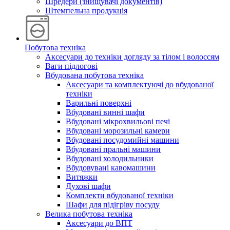
Шредери (знищувачі документів)
Штемпельна продукція
Побутова техніка
Аксесуари до техніки догляду за тілом і волоссям
Ваги підлогові
Вбудована побутова техніка
Аксесуари та комплектуючі до вбудованої
техніки
Варильні поверхні
Вбудовані винні шафи
Вбудовані мікрохвильові печі
Вбудовані морозильні камери
Вбудовані посудомийні машини
Вбудовані пральні машини
Вбудовані холодильники
Вбудовувані кавомашини
Витяжки
Духові шафи
Комплекти вбудованої техніки
Шафи для підігріву посуду
Велика побутова техніка
Аксесуари до ВПТ