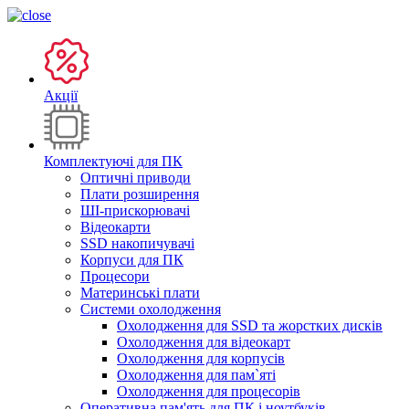
Акції
Комплектуючі для ПК
Оптичні приводи
Плати розширення
ШІ-прискорювачі
Відеокарти
SSD накопичувачі
Корпуси для ПК
Процесори
Материнські плати
Системи охолодження
Охолодження для SSD та жорстких дисків
Охолодження для відеокарт
Охолодження для корпусів
Охолодження для пам`яті
Охолодження для процесорів
Оперативна пам'ять для ПК і ноутбуків