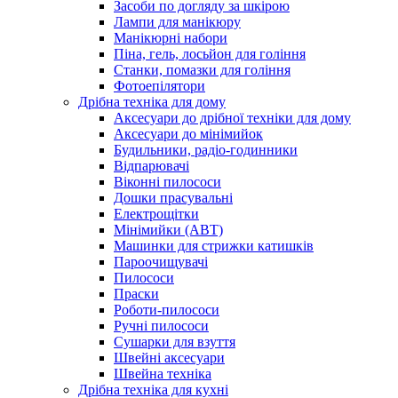
Засоби по догляду за шкірою
Лампи для манікюру
Манікюрні набори
Піна, гель, лосьйон для гоління
Станки, помазки для гоління
Фотоепілятори
Дрібна техніка для дому
Аксесуари до дрібної техніки для дому
Аксесуари до мінімийок
Будильники, радіо-годинники
Відпарювачі
Віконні пилососи
Дошки прасувальні
Електрощітки
Мінімийки (АВТ)
Машинки для стрижки катишків
Пароочищувачі
Пилососи
Праски
Роботи-пилососи
Ручні пилососи
Сушарки для взуття
Швейні аксесуари
Швейна техніка
Дрібна техніка для кухні