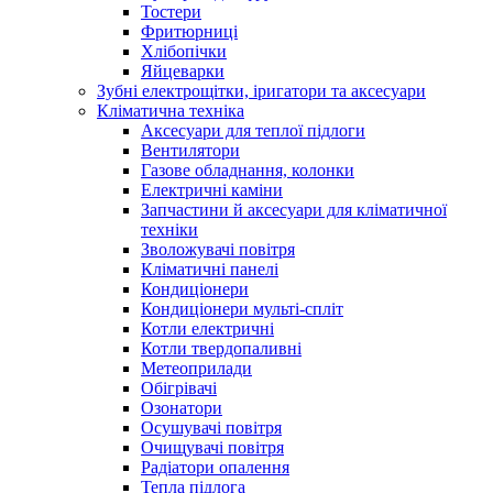
Тостери
Фритюрниці
Хлібопічки
Яйцеварки
Зубні електрощітки, іригатори та аксесуари
Кліматична техніка
Аксесуари для теплої підлоги
Вентилятори
Газове обладнання, колонки
Електричні каміни
Запчастини й аксесуари для кліматичної
техніки
Зволожувачі повітря
Кліматичні панелі
Кондиціонери
Кондиціонери мульті-спліт
Котли електричні
Котли твердопаливні
Метеоприлади
Обігрівачі
Озонатори
Осушувачі повітря
Очищувачі повітря
Радіатори опалення
Тепла підлога