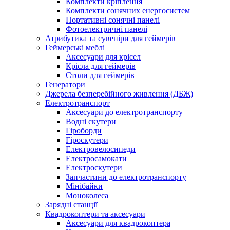
Комплекти кріплення
Комплекти сонячних енергосистем
Портативні сонячні панелі
Фотоелектричні панелі
Атрибутика та сувеніри для геймерів
Геймерські меблі
Аксесуари для крісел
Крісла для геймерів
Столи для геймерів
Генератори
Джерела безперебійного живлення (ДБЖ)
Електротранспорт
Аксесуари до електротранспорту
Водні скутери
Гіроборди
Гіроскутери
Електровелосипеди
Електросамокати
Електроскутери
Запчастини до електротранспорту
Мінібайки
Моноколеса
Зарядні станції
Квадрокоптери та аксесуари
Аксесуари для квадрокоптера