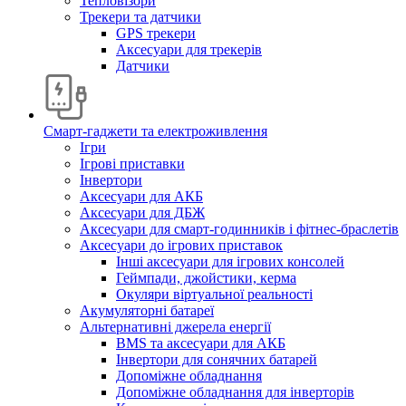
Тепловізори
Трекери та датчики
GPS трекери
Аксесуари для трекерів
Датчики
Смарт-гаджети та електроживлення
Ігри
Ігрові приставки
Інвертори
Аксесуари для АКБ
Аксесуари для ДБЖ
Аксесуари для смарт-годинників і фітнес-браслетів
Аксесуари до ігрових приставок
Інші аксесуари для ігрових консолей
Геймпади, джойстики, керма
Окуляри віртуальної реальності
Акумуляторні батареї
Альтернативні джерела енергії
BMS та аксесуари для АКБ
Інвертори для сонячних батарей
Допоміжне обладнання
Допоміжне обладнання для інверторів