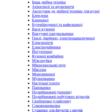
Інша дрібна техніка
Аерогрилі та мультипечі
Аксесуари до дрібної техніки для кухні
Блендери
Блинниці
Бутербродниці та вафельниці
Ваги кухонні
Вакуумні пакувальники
Грилі, барбекю, електрошашличниці
Електропечі
Електрочайники
Йогуртниці
Кухонні комбайни
М'ясорубки
Мікрохвильові печі
Міксери
Морозивниці
Мультиварки
Настільні плити
Пароварки
Подрібнювачі (чопери)
Подрібнювачі побутових відходів
Скиборізки (слайсери)
Соковижималки
Сушарки для фруктів і овочів