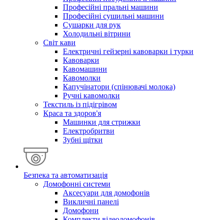
Професійні пральні машини
Професійні сушильні машини
Сушарки для рук
Холодильні вітрини
Світ кави
Електричні гейзерні кавоварки і турки
Кавоварки
Кавомашини
Кавомолки
Капучінатори (спінювачі молока)
Ручні кавомолки
Текстиль із підігрівом
Краса та здоров'я
Машинки для стрижки
Електробритви
Зубні щітки
Безпека та автоматизація
Домофонні системи
Аксесуари для домофонів
Викличні панелі
Домофони
Комплекти відеодомофонів