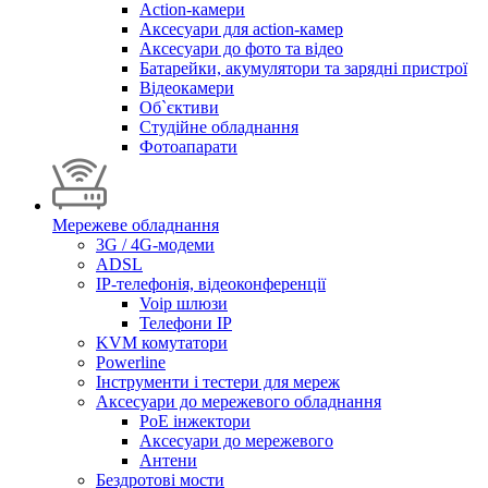
Action-камери
Аксесуари для action-камер
Аксесуари до фото та відео
Батарейки, акумулятори та зарядні пристрої
Відеокамери
Об`єктиви
Студійне обладнання
Фотоапарати
Мережеве обладнання
3G / 4G-модеми
ADSL
IP-телефонія, відеоконференції
Voip шлюзи
Телефони IP
KVM комутатори
Powerline
Інструменти і тестери для мереж
Аксесуари до мережевого обладнання
PoE інжектори
Аксесуари до мережевого
Антени
Бездротові мости