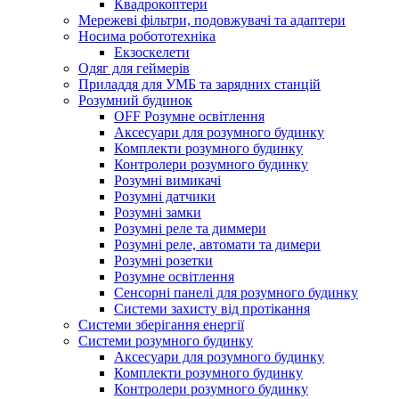
Квадрокоптери
Мережеві фільтри, подовжувачі та адаптери
Носима робототехніка
Екзоскелети
Одяг для геймерів
Приладдя для УМБ та зарядних станцій
Розумний будинок
OFF Розумне освітлення
Аксесуари для розумного будинку
Комплекти розумного будинку
Контролери розумного будинку
Розумні вимикачі
Розумні датчики
Розумні замки
Розумні реле та диммери
Розумні реле, автомати та димери
Розумні розетки
Розумне освітлення
Сенсорні панелі для розумного будинку
Системи захисту від протікання
Системи зберігання енергії
Системи розумного будинку
Аксесуари для розумного будинку
Комплекти розумного будинку
Контролери розумного будинку