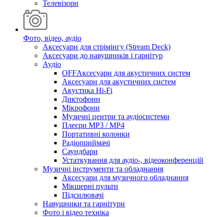
Телевізори
Фото, відео, аудіо
Аксесуари для стрімінгу (Stream Deck)
Аксесуари до навушників і гарнітур
Аудіо
OFFАксесуари для акустичних систем
Аксесуари для акустичних систем
Акустика Hi-Fi
Диктофони
Мікрофони
Музичні центри та аудіосистеми
Плеєри MP3 / MP4
Портативні колонки
Радіоприймачі
Саундбари
Устаткування для аудіо-, відеоконференцій
Музичні інструменти та обладнання
Аксесуари для музичного обладнання
Мікшерні пульти
Підсилювачі
Навушники та гарнітури
Фото і відео техніка