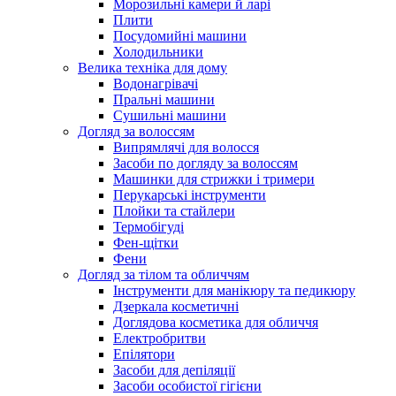
Морозильні камери й ларі
Плити
Посудомийні машини
Холодильники
Велика техніка для дому
Водонагрівачі
Пральні машини
Сушильні машини
Догляд за волоссям
Випрямлячі для волосся
Засоби по догляду за волоссям
Машинки для стрижки і тримери
Перукарські інструменти
Плойки та стайлери
Термобігуді
Фен-щітки
Фени
Догляд за тілом та обличчям
Інструменти для манікюру та педикюру
Дзеркала косметичні
Доглядова косметика для обличчя
Електробритви
Епілятори
Засоби для депіляції
Засоби особистої гігієни