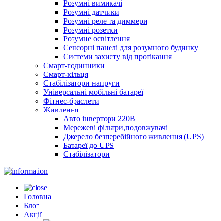
Розумні вимикачі
Розумні датчики
Розумні реле та диммери
Розумні розетки
Розумне освітлення
Сенсорні панелі для розумного будинку
Системи захисту від протікання
Смарт-годинники
Смарт-кільця
Стабілізатори напруги
Універсальні мобільні батареї
Фітнес-браслети
Живлення
Авто інвертори 220В
Мережеві фільтри,подовжувачі
Джерело безперебійного живлення (UPS)
Батареї до UPS
Стабілізатори
Головна
Блог
Акції