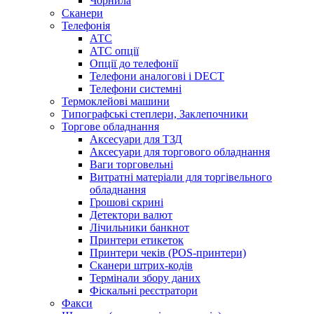
Чорнила
Сканери
Телефонія
АТС
АТС опції
Опції до телефонії
Телефони аналогові і DECT
Телефони системні
Термоклейові машини
Типографські степлери, Заклепочники
Торгове обладнання
Аксесуари для ТЗД
Аксесуари для торгового обладнання
Ваги торговельні
Витратні матеріали для торгівельного
обладнання
Грошові скрині
Детектори валют
Лічильники банкнот
Принтери етикеток
Принтери чеків (POS-принтери)
Сканери штрих-кодів
Термінали збору даних
Фіскальні реєстратори
Факси