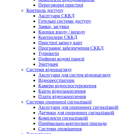
Переговорні пристрої
Контроль доступу
Аксесуари СККД
Готельні системи доступу
Замки, засувки
Кнопки входу / виходу
Контролери СККД
Пристрої запису карт
Програмне забезпечення СККД
Турнікети
Цифрові кодові панелі
Зчитувачі
Системи відеонагляду
Аксесуари для систем відеонагляду
Відеореєстратори
Камери відеоспостереження
Карти відеозахоплення
Плати відеозахоплення
Системи охоронної сигналізації
Аксесуари для охоронних сигналізацій
Датчики для охоронних сигналізацій
Комплекти сигналізацій
Приймально-контрольні прилади
Системи оповіщення