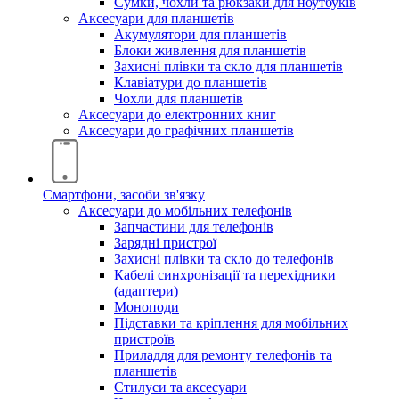
Сумки, чохли та рюкзаки для ноутбуків
Аксесуари для планшетів
Акумулятори для планшетів
Блоки живлення для планшетів
Захисні плівки та скло для планшетів
Клавіатури до планшетів
Чохли для планшетів
Аксесуари до електронних книг
Аксесуари дo графічних планшетів
Смартфони, засоби зв'язку
Аксесуари до мобільних телефонів
Запчастини для телефонів
Зарядні пристрої
Захисні плівки та скло до телефонів
Кабелі синхронізації та перехідники
(адаптери)
Моноподи
Підставки та кріплення для мобільних
пристроїв
Приладдя для ремонту телефонів та
планшетів
Стилуси та аксесуари