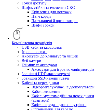
Точки доступу
Шафи, стійки та елементи СКС
Кріплення для монтажу
Патч-корди
Патч-панелі й організатори
Шафи і бокси
Комп'ютерна периферія
USB-хаби та кардрідери
Ігрові поверхні
Аксесуари до клавіатур та мишей
Веб-камери
Геймінг та аксесуари
Аксесуари для ігрових маніпуляторів
Зовнішні HDD-накопичувачі
Зовнішні SSD-накопичувачі
Кабелі та перехідники
Відеорозгалужувачі, відеокомутатори
Кабелі живлення
Кабелі мультимедійні та перехідники
(адаптери)
Кабелі передачі даних внутрішні
Органайзери для кабелю