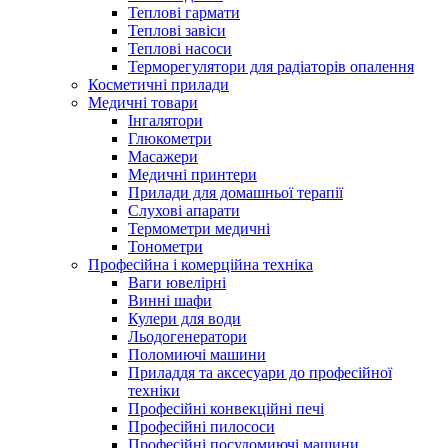
Теплові гармати
Теплові завіси
Теплові насоси
Терморегулятори для радіаторів опалення
Косметичні прилади
Медичні товари
Інгалятори
Глюкометри
Масажери
Медичні принтери
Прилади для домашньої терапії
Слухові апарати
Термометри медичні
Тонометри
Професійна і комерційна техніка
Ваги ювелірні
Винні шафи
Кулери для води
Льодогенератори
Поломиючі машини
Приладдя та аксесуари до професійної
техніки
Професійні конвекційні печі
Професійні пилососи
Професійні посудомиючі машини