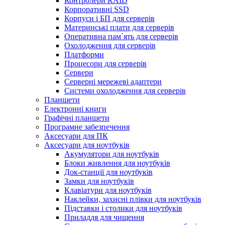
Контролери RAID
Корпоративні SSD
Корпуси і БП для серверів
Материнські плати для серверів
Оперативна пам`ять для серверів
Охолодження для серверів
Платформи
Процесори для серверів
Сервери
Серверні мережеві адаптери
Системи охолодження для серверів
Планшети
Електронні книги
Графічні планшети
Програмне забезпечення
Аксесуари для ПК
Аксесуари для ноутбуків
Акумулятори для ноутбуків
Блоки живлення для ноутбуків
Док-станції для ноутбуків
Замки для ноутбуків
Клавіатури для ноутбуків
Наклейки, захисні плівки для ноутбуків
Підставки і столики для ноутбуків
Приладдя для чищення