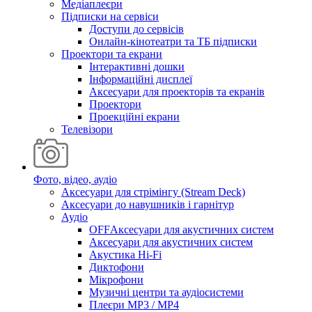
Медіаплеєри
Підписки на сервіси
Доступи до сервісів
Онлайн-кінотеатри та ТБ підписки
Проектори та екрани
Інтерактивні дошки
Інформаційні дисплеї
Аксесуари для проекторів та екранів
Проектори
Проекційні екрани
Телевізори
Фото, відео, аудіо
Аксесуари для стрімінгу (Stream Deck)
Аксесуари до навушників і гарнітур
Аудіо
OFFАксесуари для акустичних систем
Аксесуари для акустичних систем
Акустика Hi-Fi
Диктофони
Мікрофони
Музичні центри та аудіосистеми
Плеєри MP3 / MP4