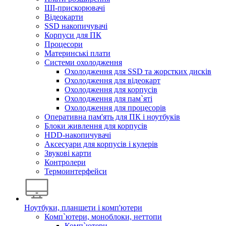
ШІ-прискорювачі
Відеокарти
SSD накопичувачі
Корпуси для ПК
Процесори
Материнські плати
Системи охолодження
Охолодження для SSD та жорстких дисків
Охолодження для відеокарт
Охолодження для корпусів
Охолодження для пам`яті
Охолодження для процесорів
Оперативна пам'ять для ПК і ноутбуків
Блоки живлення для корпусів
HDD-накопичувачі
Аксесуари для корпусів і кулерів
Звукові карти
Контролери
Термоинтерфейси
Ноутбуки, планшети і комп'ютери
Комп`ютери, моноблоки, неттопи
Комп`ютери