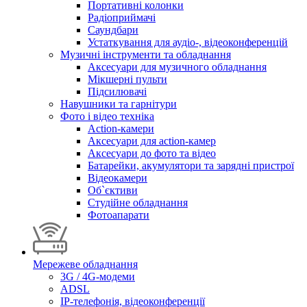
Портативні колонки
Радіоприймачі
Саундбари
Устаткування для аудіо-, відеоконференцій
Музичні інструменти та обладнання
Аксесуари для музичного обладнання
Мікшерні пульти
Підсилювачі
Навушники та гарнітури
Фото і відео техніка
Action-камери
Аксесуари для action-камер
Аксесуари до фото та відео
Батарейки, акумулятори та зарядні пристрої
Відеокамери
Об`єктиви
Студійне обладнання
Фотоапарати
Мережеве обладнання
3G / 4G-модеми
ADSL
IP-телефонія, відеоконференції