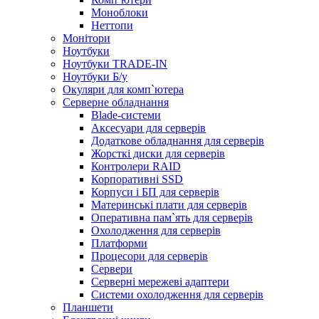
Моноблоки
Неттопи
Монітори
Ноутбуки
Ноутбуки TRADE-IN
Ноутбуки Б/у
Окуляри для комп`ютера
Серверне обладнання
Blade-системи
Аксесуари для серверів
Додаткове обладнання для серверів
Жорсткі диски для серверів
Контролери RAID
Корпоративні SSD
Корпуси і БП для серверів
Материнські плати для серверів
Оперативна пам`ять для серверів
Охолодження для серверів
Платформи
Процесори для серверів
Сервери
Серверні мережеві адаптери
Системи охолодження для серверів
Планшети