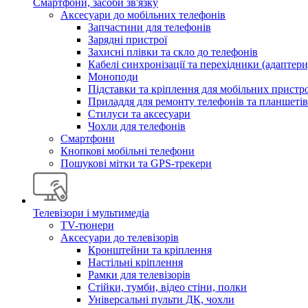
Смартфони, засоби зв'язку
Аксесуари до мобільних телефонів
Запчастини для телефонів
Зарядні пристрої
Захисні плівки та скло до телефонів
Кабелі синхронізації та перехідники (адаптери
Моноподи
Підставки та кріплення для мобільних пристр
Приладдя для ремонту телефонів та планшетів
Стилуси та аксесуари
Чохли для телефонів
Смартфони
Кнопкові мобільні телефони
Пошукові мітки та GPS-трекери
Телевізори і мультимедіа
TV-тюнери
Аксесуари до телевізорів
Кронштейни та кріплення
Настільні кріплення
Рамки для телевізорів
Стійки, тумби, відео стіни, полки
Універсальні пульти ДК, чохли