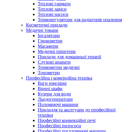
Теплові гармати
Теплові завіси
Теплові насоси
Терморегулятори для радіаторів опалення
Косметичні прилади
Медичні товари
Інгалятори
Глюкометри
Масажери
Медичні принтери
Прилади для домашньої терапії
Слухові апарати
Термометри медичні
Тонометри
Професійна і комерційна техніка
Ваги ювелірні
Винні шафи
Кулери для води
Льодогенератори
Поломиючі машини
Приладдя та аксесуари до професійної
техніки
Професійні конвекційні печі
Професійні пилососи
Професійні посудомиючі машини