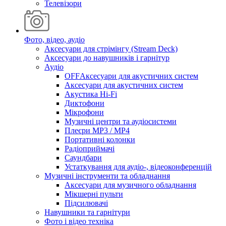
Телевізори
Фото, відео, аудіо
Аксесуари для стрімінгу (Stream Deck)
Аксесуари до навушників і гарнітур
Аудіо
OFFАксесуари для акустичних систем
Аксесуари для акустичних систем
Акустика Hi-Fi
Диктофони
Мікрофони
Музичні центри та аудіосистеми
Плеєри MP3 / MP4
Портативні колонки
Радіоприймачі
Саундбари
Устаткування для аудіо-, відеоконференцій
Музичні інструменти та обладнання
Аксесуари для музичного обладнання
Мікшерні пульти
Підсилювачі
Навушники та гарнітури
Фото і відео техніка