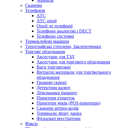
Чорнила
Сканери
Телефонія
АТС
АТС опції
Опції до телефонії
Телефони аналогові і DECT
Телефони системні
Термоклейові машини
Типографські степлери, Заклепочники
Торгове обладнання
Аксесуари для ТЗД
Аксесуари для торгового обладнання
Ваги торговельні
Витратні матеріали для торгівельного
обладнання
Грошові скрині
Детектори валют
Лічильники банкнот
Принтери етикеток
Принтери чеків (POS-принтери)
Сканери штрих-кодів
Термінали збору даних
Фіскальні реєстратори
Факси