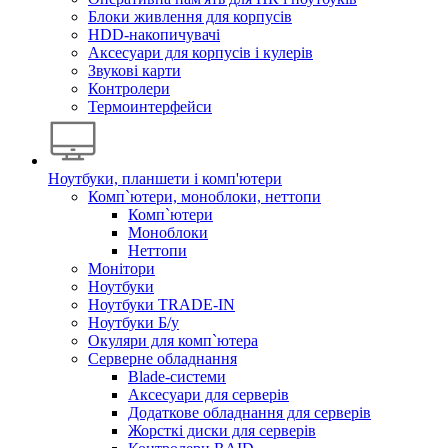
Блоки живлення для корпусів
HDD-накопичувачі
Аксесуари для корпусів і кулерів
Звукові карти
Контролери
Термоинтерфейси
Ноутбуки, планшети і комп'ютери
Комп`ютери, моноблоки, неттопи
Комп`ютери
Моноблоки
Неттопи
Монітори
Ноутбуки
Ноутбуки TRADE-IN
Ноутбуки Б/у
Окуляри для комп`ютера
Серверне обладнання
Blade-системи
Аксесуари для серверів
Додаткове обладнання для серверів
Жорсткі диски для серверів