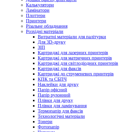
Калькулятори
Ламінатори
Плоттери
Принтери
Різальне обладнання
Розхідні матеріали
Витратні матеріали для палітурки
Для 3D-друку
ЗІП
Картриджі для лазерних принтерів
Картриджі для матричних принтерів
Картриджі для світлодіодних принтерів
Картриджі для факсів
Картриджі до струменевих принтерів
КПК та СБПЧ
Наклейки для друку
Папір офісний
Папір рулонний
Плівки для друку
Плівки для ламінування
Термопапір для факсів
Технологічні матеріали
Тонери
Фотопапір