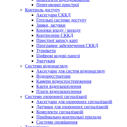
Переговорні пристрої
Контроль доступу
Аксесуари СККД
Готельні системи доступу
Замки, засувки
Кнопки входу / виходу
Контролери СККД
Пристрої запису карт
Програмне забезпечення СККД
Турнікети
Цифрові кодові панелі
Зчитувачі
Системи відеонагляду
Аксесуари для систем відеонагляду
Відеореєстратори
Камери відеоспостереження
Карти відеозахоплення
Плати відеозахоплення
Системи охоронної сигналізації
Аксесуари для охоронних сигналізацій
Датчики для охоронних сигналізацій
Комплекти сигналізацій
Приймально-контрольні прилади
Системи оповіщення