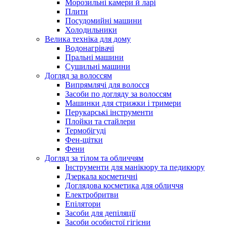
Морозильні камери й ларі
Плити
Посудомийні машини
Холодильники
Велика техніка для дому
Водонагрівачі
Пральні машини
Сушильні машини
Догляд за волоссям
Випрямлячі для волосся
Засоби по догляду за волоссям
Машинки для стрижки і тримери
Перукарські інструменти
Плойки та стайлери
Термобігуді
Фен-щітки
Фени
Догляд за тілом та обличчям
Інструменти для манікюру та педикюру
Дзеркала косметичні
Доглядова косметика для обличчя
Електробритви
Епілятори
Засоби для депіляції
Засоби особистої гігієни