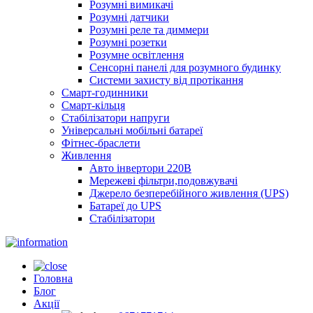
Розумні вимикачі
Розумні датчики
Розумні реле та диммери
Розумні розетки
Розумне освітлення
Сенсорні панелі для розумного будинку
Системи захисту від протікання
Смарт-годинники
Смарт-кільця
Стабілізатори напруги
Універсальні мобільні батареї
Фітнес-браслети
Живлення
Авто інвертори 220В
Мережеві фільтри,подовжувачі
Джерело безперебійного живлення (UPS)
Батареї до UPS
Стабілізатори
Головна
Блог
Акції