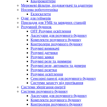
Квадрокоптери
Мережеві фільтри, подовжувачі та адаптери
Носима робототехніка
Екзоскелети
Одяг для геймерів
Приладдя для УМБ та зарядних станцій
Розумний будинок
OFF Розумне освітлення
Аксесуари для розумного будинку
Комплекти розумного будинку
Контролери розумного будинку
Розумні вимикачі
Розумні датчики
Розумні замки
Розумні реле та диммери
Розумні реле, автомати та димери
Розумні розетки
Розумне освітлення
Сенсорні панелі для розумного будинку
Системи захисту від протікання
Системи зберігання енергії
Системи розумного будинку
Аксесуари для розумного будинку
Комплекти розумного будинку
Контролери розумного будинку