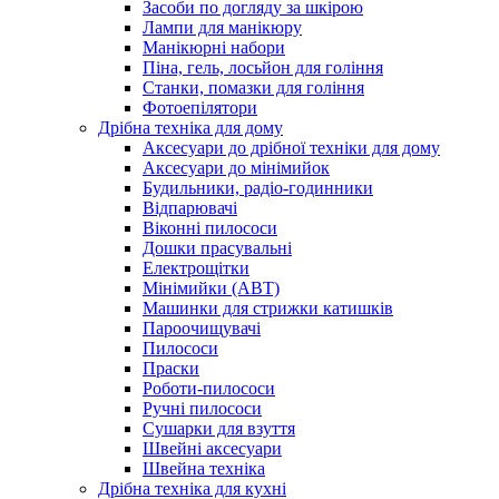
Засоби по догляду за шкірою
Лампи для манікюру
Манікюрні набори
Піна, гель, лосьйон для гоління
Станки, помазки для гоління
Фотоепілятори
Дрібна техніка для дому
Аксесуари до дрібної техніки для дому
Аксесуари до мінімийок
Будильники, радіо-годинники
Відпарювачі
Віконні пилососи
Дошки прасувальні
Електрощітки
Мінімийки (АВТ)
Машинки для стрижки катишків
Пароочищувачі
Пилососи
Праски
Роботи-пилососи
Ручні пилососи
Сушарки для взуття
Швейні аксесуари
Швейна техніка
Дрібна техніка для кухні