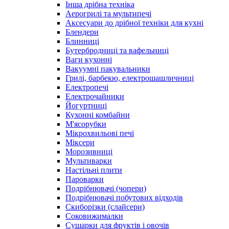
Інша дрібна техніка
Аерогрилі та мультипечі
Аксесуари до дрібної техніки для кухні
Блендери
Блинниці
Бутербродниці та вафельниці
Ваги кухонні
Вакуумні пакувальники
Грилі, барбекю, електрошашличниці
Електропечі
Електрочайники
Йогуртниці
Кухонні комбайни
М'ясорубки
Мікрохвильові печі
Міксери
Морозивниці
Мультиварки
Настільні плити
Пароварки
Подрібнювачі (чопери)
Подрібнювачі побутових відходів
Скиборізки (слайсери)
Соковижималки
Сушарки для фруктів і овочів