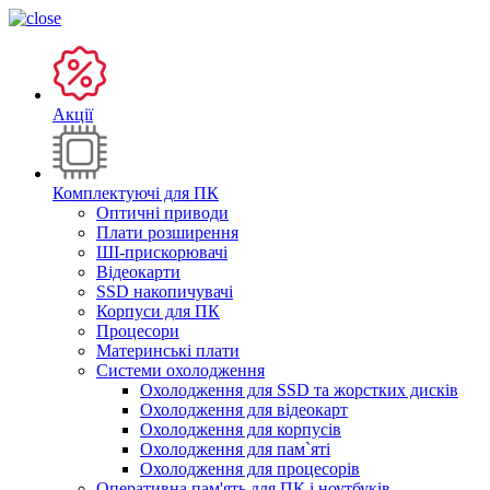
Акції
Комплектуючі для ПК
Оптичні приводи
Плати розширення
ШІ-прискорювачі
Відеокарти
SSD накопичувачі
Корпуси для ПК
Процесори
Материнські плати
Системи охолодження
Охолодження для SSD та жорстких дисків
Охолодження для відеокарт
Охолодження для корпусів
Охолодження для пам`яті
Охолодження для процесорів
Оперативна пам'ять для ПК і ноутбуків