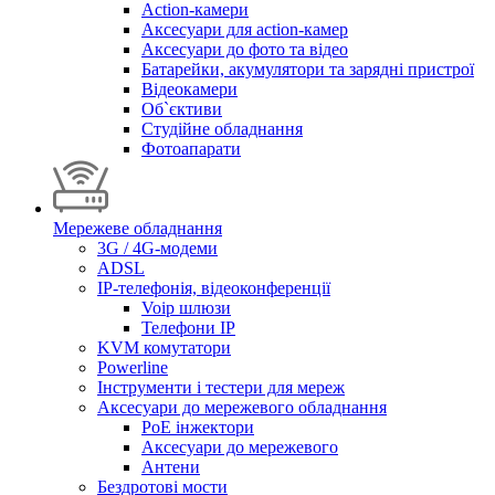
Action-камери
Аксесуари для action-камер
Аксесуари до фото та відео
Батарейки, акумулятори та зарядні пристрої
Відеокамери
Об`єктиви
Студійне обладнання
Фотоапарати
Мережеве обладнання
3G / 4G-модеми
ADSL
IP-телефонія, відеоконференції
Voip шлюзи
Телефони IP
KVM комутатори
Powerline
Інструменти і тестери для мереж
Аксесуари до мережевого обладнання
PoE інжектори
Аксесуари до мережевого
Антени
Бездротові мости