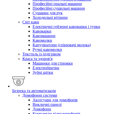
Професійні пральні машини
Професійні сушильні машини
Сушарки для рук
Холодильні вітрини
Світ кави
Електричні гейзерні кавоварки і турки
Кавоварки
Кавомашини
Кавомолки
Капучінатори (спінювачі молока)
Ручні кавомолки
Текстиль із підігрівом
Краса та здоров'я
Машинки для стрижки
Електробритви
Зубні щітки
Безпека та автоматизація
Домофонні системи
Аксесуари для домофонів
Викличні панелі
Домофони
Комплекти відеодомофонів