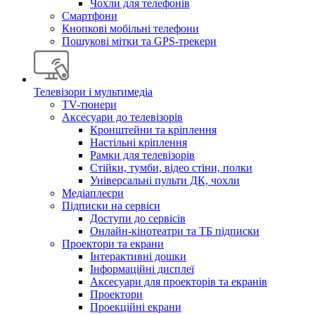
Чохли для телефонів
Смартфони
Кнопкові мобільні телефони
Пошукові мітки та GPS-трекери
Телевізори і мультимедіа
TV-тюнери
Аксесуари до телевізорів
Кронштейни та кріплення
Настільні кріплення
Рамки для телевізорів
Стійки, тумби, відео стіни, полки
Універсальні пульти ДК, чохли
Медіаплеєри
Підписки на сервіси
Доступи до сервісів
Онлайн-кінотеатри та ТБ підписки
Проектори та екрани
Інтерактивні дошки
Інформаційні дисплеї
Аксесуари для проекторів та екранів
Проектори
Проекційні екрани