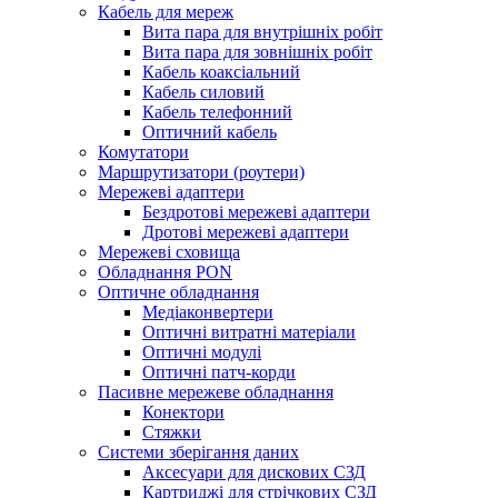
Кабель для мереж
Вита пара для внутрішніх робіт
Вита пара для зовнішніх робіт
Кабель коаксіальний
Кабель силовий
Кабель телефонний
Оптичний кабель
Комутатори
Маршрутизатори (роутери)
Мережеві адаптери
Бездротові мережеві адаптери
Дротові мережеві адаптери
Мережеві сховища
Обладнання PON
Оптичне обладнання
Медіаконвертери
Оптичні витратні матеріали
Оптичні модулі
Оптичні патч-корди
Пасивне мережеве обладнання
Конектори
Стяжки
Системи зберігання даних
Аксесуари для дискових СЗД
Картриджі для стрічкових СЗД