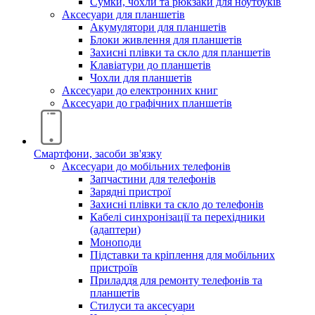
Сумки, чохли та рюкзаки для ноутбуків
Аксесуари для планшетів
Акумулятори для планшетів
Блоки живлення для планшетів
Захисні плівки та скло для планшетів
Клавіатури до планшетів
Чохли для планшетів
Аксесуари до електронних книг
Аксесуари дo графічних планшетів
Смартфони, засоби зв'язку
Аксесуари до мобільних телефонів
Запчастини для телефонів
Зарядні пристрої
Захисні плівки та скло до телефонів
Кабелі синхронізації та перехідники
(адаптери)
Моноподи
Підставки та кріплення для мобільних
пристроїв
Приладдя для ремонту телефонів та
планшетів
Стилуси та аксесуари