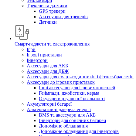
Тепловізори
Трекери та датчики
GPS трекери
Аксесуари для трекерів
Датчики
Смарт-гаджети та електроживлення
Ігри
Ігрові приставки
Інвертори
Аксесуари для АКБ
Аксесуари для ДБЖ
Аксесуари для смарт-годинників і фітнес-браслетів
Аксесуари до ігрових приставок
Інші аксесуари для ігрових консолей
Геймпади, джойстики, керма
Окуляри віртуальної реальності
Акумуляторні батареї
Альтернативні джерела енергії
BMS та аксесуари для АКБ
Інвертори для сонячних батарей
Допоміжне обладнання
Допоміжне обладнання для інверторів