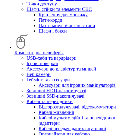
Точки доступу
Шафи, стійки та елементи СКС
Кріплення для монтажу
Патч-корди
Патч-панелі й організатори
Шафи і бокси
Комп'ютерна периферія
USB-хаби та кардрідери
Ігрові поверхні
Аксесуари до клавіатур та мишей
Веб-камери
Геймінг та аксесуари
Аксесуари для ігрових маніпуляторів
Зовнішні HDD-накопичувачі
Зовнішні SSD-накопичувачі
Кабелі та перехідники
Відеорозгалужувачі, відеокомутатори
Кабелі живлення
Кабелі мультимедійні та перехідники
(адаптери)
Кабелі передачі даних внутрішні
Органайзери для кабелю