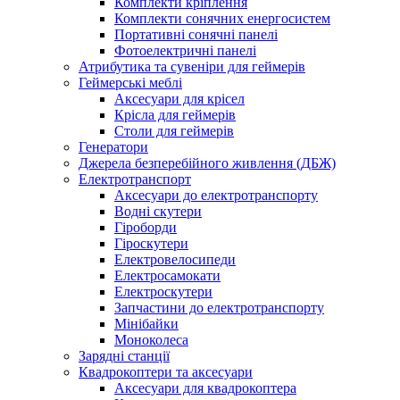
Комплекти кріплення
Комплекти сонячних енергосистем
Портативні сонячні панелі
Фотоелектричні панелі
Атрибутика та сувеніри для геймерів
Геймерські меблі
Аксесуари для крісел
Крісла для геймерів
Столи для геймерів
Генератори
Джерела безперебійного живлення (ДБЖ)
Електротранспорт
Аксесуари до електротранспорту
Водні скутери
Гіроборди
Гіроскутери
Електровелосипеди
Електросамокати
Електроскутери
Запчастини до електротранспорту
Мінібайки
Моноколеса
Зарядні станції
Квадрокоптери та аксесуари
Аксесуари для квадрокоптера