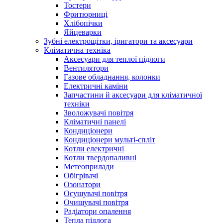
Тостери
Фритюрниці
Хлібопічки
Яйцеварки
Зубні електрощітки, іригатори та аксесуари
Кліматична техніка
Аксесуари для теплої підлоги
Вентилятори
Газове обладнання, колонки
Електричні каміни
Запчастини й аксесуари для кліматичної
техніки
Зволожувачі повітря
Кліматичні панелі
Кондиціонери
Кондиціонери мульті-спліт
Котли електричні
Котли твердопаливні
Метеоприлади
Обігрівачі
Озонатори
Осушувачі повітря
Очищувачі повітря
Радіатори опалення
Тепла підлога