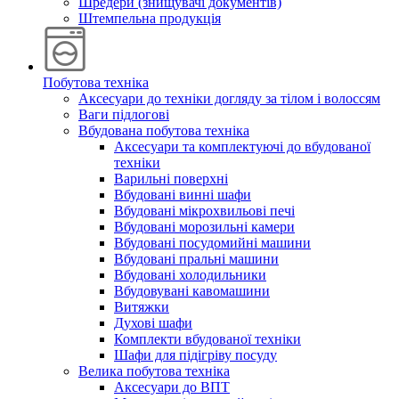
Шредери (знищувачі документів)
Штемпельна продукція
Побутова техніка
Аксесуари до техніки догляду за тілом і волоссям
Ваги підлогові
Вбудована побутова техніка
Аксесуари та комплектуючі до вбудованої
техніки
Варильні поверхні
Вбудовані винні шафи
Вбудовані мікрохвильові печі
Вбудовані морозильні камери
Вбудовані посудомийні машини
Вбудовані пральні машини
Вбудовані холодильники
Вбудовувані кавомашини
Витяжки
Духові шафи
Комплекти вбудованої техніки
Шафи для підігріву посуду
Велика побутова техніка
Аксесуари до ВПТ