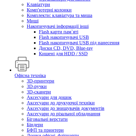
Клавіатури
Комп'ютерні колонки
Комплекти: клавіатура та миша
Миші
Накопичувачі інформації інші
Flash карти пам`яті
Flash накопичувачі USB
Flash накопичувачі USB під нанесення
Диски CD, DVD, Blue-ray
Кишені для HDD / SSD
Офісна техніка
3D-принтери
3D-ручки
3D-сканери
Аксесуари для дошок
Аксесуари до друкуючої техніки
Аксесуари до знищувачів документів
Аксесуари до різальної обладнання
Біговальні верстати
Біндери
БФП та принтери
Дошки офісні, фліпчарти