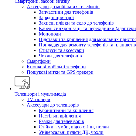
Смартфони, засоби зв'язку
Аксесуари до мобільних телефонів
Запчастини для телефонів
Зарядні пристрої
Захисні плівки та скло до телефонів
Кабелі синхронізації та перехідники (адаптери
Моноподи
Підставки та кріплення для мобільних пристр
Приладдя для ремонту телефонів та планшетів
Стилуси та аксесуари
Чохли для телефонів
Смартфони
Кнопкові мобільні телефони
Пошукові мітки та GPS-трекери
Телевізори і мультимедіа
TV-тюнери
Аксесуари до телевізорів
Кронштейни та кріплення
Настільні кріплення
Рамки для телевізорів
Стійки, тумби, відео стіни, полки
Універсальні пульти ДК, чохли