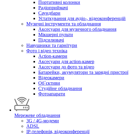
Портативні колонки
Радіоприймачі
Саундбари
Устаткування для аудіо-, відеоконференцій
Музичні інструменти та обладнання
Аксесуари для музичного обладнання
Мікшерні пульти
Підсилювачі
Навушники та гарнітури
Фото і відео техніка
Action-камери
Аксесуари для action-камер
Аксесуари до фото та відео
Батарейки, акумулятори та зарядні пристрої
Відеокамери
Об`єктиви
Студійне обладнання
Фотоапарати
Мережеве обладнання
3G / 4G-модеми
ADSL
IP-телефонія, відеоконференції