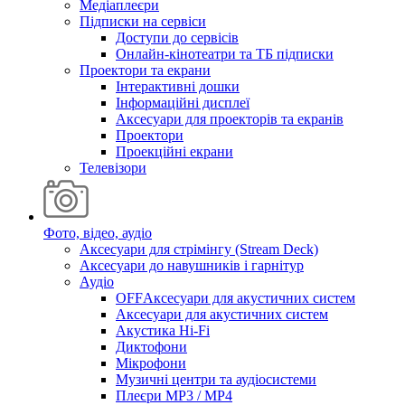
Медіаплеєри
Підписки на сервіси
Доступи до сервісів
Онлайн-кінотеатри та ТБ підписки
Проектори та екрани
Інтерактивні дошки
Інформаційні дисплеї
Аксесуари для проекторів та екранів
Проектори
Проекційні екрани
Телевізори
Фото, відео, аудіо
Аксесуари для стрімінгу (Stream Deck)
Аксесуари до навушників і гарнітур
Аудіо
OFFАксесуари для акустичних систем
Аксесуари для акустичних систем
Акустика Hi-Fi
Диктофони
Мікрофони
Музичні центри та аудіосистеми
Плеєри MP3 / MP4