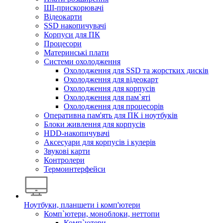
ШІ-прискорювачі
Відеокарти
SSD накопичувачі
Корпуси для ПК
Процесори
Материнські плати
Системи охолодження
Охолодження для SSD та жорстких дисків
Охолодження для відеокарт
Охолодження для корпусів
Охолодження для пам`яті
Охолодження для процесорів
Оперативна пам'ять для ПК і ноутбуків
Блоки живлення для корпусів
HDD-накопичувачі
Аксесуари для корпусів і кулерів
Звукові карти
Контролери
Термоинтерфейси
Ноутбуки, планшети і комп'ютери
Комп`ютери, моноблоки, неттопи
Комп`ютери