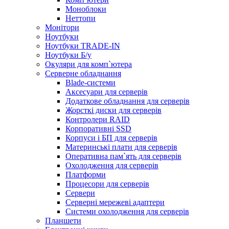
Моноблоки
Неттопи
Монітори
Ноутбуки
Ноутбуки TRADE-IN
Ноутбуки Б/у
Окуляри для комп`ютера
Серверне обладнання
Blade-системи
Аксесуари для серверів
Додаткове обладнання для серверів
Жорсткі диски для серверів
Контролери RAID
Корпоративні SSD
Корпуси і БП для серверів
Материнські плати для серверів
Оперативна пам`ять для серверів
Охолодження для серверів
Платформи
Процесори для серверів
Сервери
Серверні мережеві адаптери
Системи охолодження для серверів
Планшети