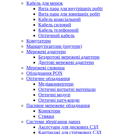
Кабель для мереж
Вита пара для внутрішніх робіт
Вита пара для зовнішніх робіт
Кабель коаксіальний
Кабель силовий
Кабель телефонний
Оптичний кабель
Комутатори
Маршрутизатори (роутери)
Мережеві адаптери
Бездротові мережеві адаптери
Дротові мережеві адаптери
Мережеві сховища
Обладнання PON
Оптичне обладнання
Медіаконвертери
Оптичні витратні матеріали
Оптичні модулі
Оптичні патч-корди
Пасивне мережеве обладнання
Конектори
Стяжки
Системи зберігання даних
Аксесуари для дискових СЗД
Картриджі для стрічкових СЗД