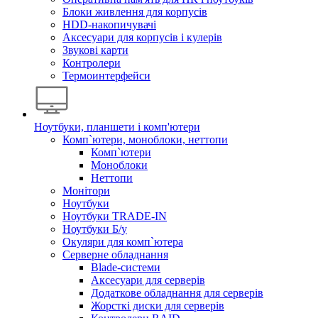
Блоки живлення для корпусів
HDD-накопичувачі
Аксесуари для корпусів і кулерів
Звукові карти
Контролери
Термоинтерфейси
Ноутбуки, планшети і комп'ютери
Комп`ютери, моноблоки, неттопи
Комп`ютери
Моноблоки
Неттопи
Монітори
Ноутбуки
Ноутбуки TRADE-IN
Ноутбуки Б/у
Окуляри для комп`ютера
Серверне обладнання
Blade-системи
Аксесуари для серверів
Додаткове обладнання для серверів
Жорсткі диски для серверів