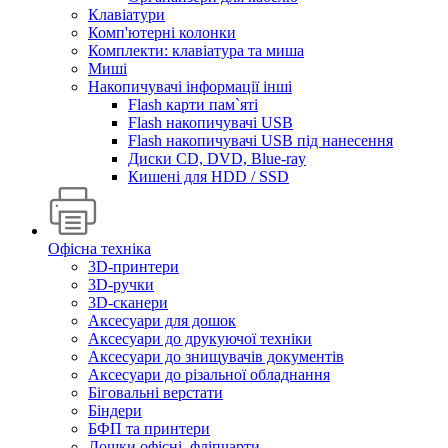
Клавіатури
Комп'ютерні колонки
Комплекти: клавіатура та миша
Миші
Накопичувачі інформації інші
Flash карти пам`яті
Flash накопичувачі USB
Flash накопичувачі USB під нанесення
Диски CD, DVD, Blue-ray
Кишені для HDD / SSD
Офісна техніка
3D-принтери
3D-ручки
3D-сканери
Аксесуари для дошок
Аксесуари до друкуючої техніки
Аксесуари до знищувачів документів
Аксесуари до різальної обладнання
Біговальні верстати
Біндери
БФП та принтери
Дошки офісні, фліпчарти