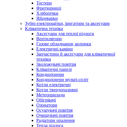
Тостери
Фритюрниці
Хлібопічки
Яйцеварки
Зубні електрощітки, іригатори та аксесуари
Кліматична техніка
Аксесуари для теплої підлоги
Вентилятори
Газове обладнання, колонки
Електричні каміни
Запчастини й аксесуари для кліматичної
техніки
Зволожувачі повітря
Кліматичні панелі
Кондиціонери
Кондиціонери мульті-спліт
Котли електричні
Котли твердопаливні
Метеоприлади
Обігрівачі
Озонатори
Осушувачі повітря
Очищувачі повітря
Радіатори опалення
Тепла підлога