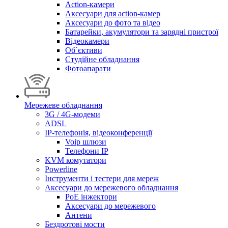
Action-камери
Аксесуари для action-камер
Аксесуари до фото та відео
Батарейки, акумулятори та зарядні пристрої
Відеокамери
Об`єктиви
Студійне обладнання
Фотоапарати
Мережеве обладнання
3G / 4G-модеми
ADSL
IP-телефонія, відеоконференції
Voip шлюзи
Телефони IP
KVM комутатори
Powerline
Інструменти і тестери для мереж
Аксесуари до мережевого обладнання
PoE інжектори
Аксесуари до мережевого
Антени
Бездротові мости