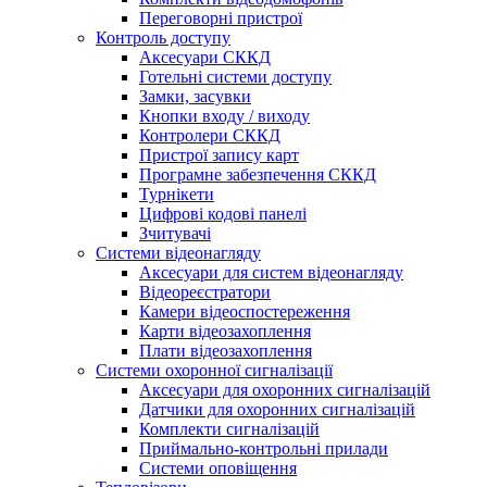
Переговорні пристрої
Контроль доступу
Аксесуари СККД
Готельні системи доступу
Замки, засувки
Кнопки входу / виходу
Контролери СККД
Пристрої запису карт
Програмне забезпечення СККД
Турнікети
Цифрові кодові панелі
Зчитувачі
Системи відеонагляду
Аксесуари для систем відеонагляду
Відеореєстратори
Камери відеоспостереження
Карти відеозахоплення
Плати відеозахоплення
Системи охоронної сигналізації
Аксесуари для охоронних сигналізацій
Датчики для охоронних сигналізацій
Комплекти сигналізацій
Приймально-контрольні прилади
Системи оповіщення