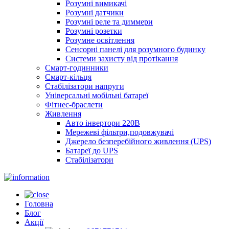
Розумні вимикачі
Розумні датчики
Розумні реле та диммери
Розумні розетки
Розумне освітлення
Сенсорні панелі для розумного будинку
Системи захисту від протікання
Смарт-годинники
Смарт-кільця
Стабілізатори напруги
Універсальні мобільні батареї
Фітнес-браслети
Живлення
Авто інвертори 220В
Мережеві фільтри,подовжувачі
Джерело безперебійного живлення (UPS)
Батареї до UPS
Стабілізатори
Головна
Блог
Акції