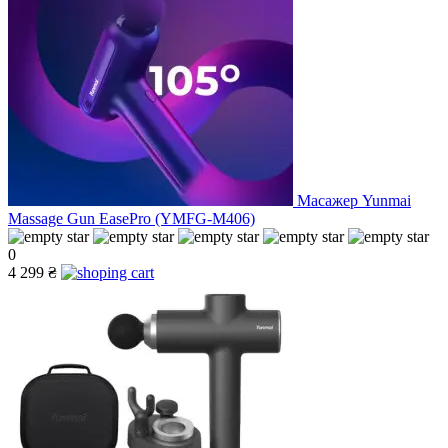
Масажер Yunmai
Massage Gun EasePro (YMFG-M406)
0
4 299 ₴