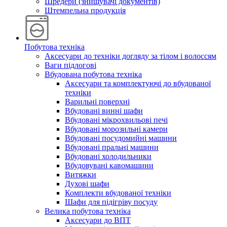
Шредери (знищувачі документів)
Штемпельна продукція
Побутова техніка
Аксесуари до техніки догляду за тілом і волоссям
Ваги підлогові
Вбудована побутова техніка
Аксесуари та комплектуючі до вбудованої
техніки
Варильні поверхні
Вбудовані винні шафи
Вбудовані мікрохвильові печі
Вбудовані морозильні камери
Вбудовані посудомийні машини
Вбудовані пральні машини
Вбудовані холодильники
Вбудовувані кавомашини
Витяжки
Духові шафи
Комплекти вбудованої техніки
Шафи для підігріву посуду
Велика побутова техніка
Аксесуари до ВПТ