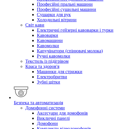
Професійні пральні машини
Професійні сушильні машини
Сушарки для рук
Холодильні вітрини
Світ кави
Електричні гейзерні кавоварки і турки
Кавоварки
Кавомашини
Кавомолки
Капучінатори (спінювачі молока)
Ручні кавомолки
Текстиль із підігрівом
Краса та здоров'я
Машинки для стрижки
Електробритви
Зубні щітки
Безпека та автоматизація
Домофонні системи
Аксесуари для домофонів
Викличні панелі
Домофони
Комплекти відеодомофонів