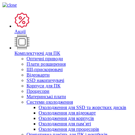
Акції
Комплектуючі для ПК
Оптичні приводи
Плати розширення
ШІ-прискорювачі
Відеокарти
SSD накопичувачі
Корпуси для ПК
Процесори
Материнські плати
Системи охолодження
Охолодження для SSD та жорстких дисків
Охолодження для відеокарт
Охолодження для корпусів
Охолодження для пам`яті
Охолодження для процесорів
Оперативна пам'ять для ПК і ноутбуків