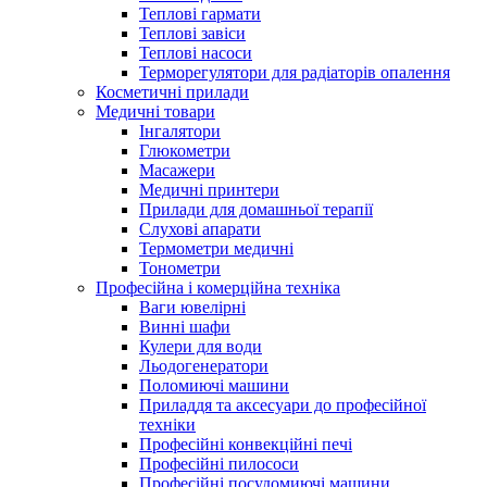
Теплові гармати
Теплові завіси
Теплові насоси
Терморегулятори для радіаторів опалення
Косметичні прилади
Медичні товари
Інгалятори
Глюкометри
Масажери
Медичні принтери
Прилади для домашньої терапії
Слухові апарати
Термометри медичні
Тонометри
Професійна і комерційна техніка
Ваги ювелірні
Винні шафи
Кулери для води
Льодогенератори
Поломиючі машини
Приладдя та аксесуари до професійної
техніки
Професійні конвекційні печі
Професійні пилососи
Професійні посудомиючі машини