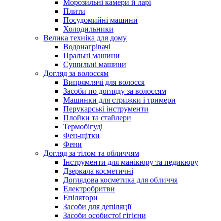
Морозильні камери й ларі
Плити
Посудомийні машини
Холодильники
Велика техніка для дому
Водонагрівачі
Пральні машини
Сушильні машини
Догляд за волоссям
Випрямлячі для волосся
Засоби по догляду за волоссям
Машинки для стрижки і тримери
Перукарські інструменти
Плойки та стайлери
Термобігуді
Фен-щітки
Фени
Догляд за тілом та обличчям
Інструменти для манікюру та педикюру
Дзеркала косметичні
Доглядова косметика для обличчя
Електробритви
Епілятори
Засоби для депіляції
Засоби особистої гігієни