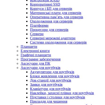
Контролери RAID
Корпоративні SSD
Корпуси і БП для серверів
Материнські плати для серверів
Оперативна пам`ять для серверів
Охолодження для серверів
Платформи
Процесори для серверів
Сервери
Серверні мережеві адаптери
Системи охолодження для серверів
Планшети
Електронні книги
Графічні планшети
Програмне забезпечення
Аксесуари для ПК
Аксесуари для ноутбуків
Акумулятори для ноутбуків
Блоки живлення для ноутбуків
Док-станції для ноутбуків
Замки для ноутбуків
Клавіатури для ноутбуків
Наклейки, захисні плівки для ноутбуків
Підставки і столики для ноутбуків
Приладдя для чищення