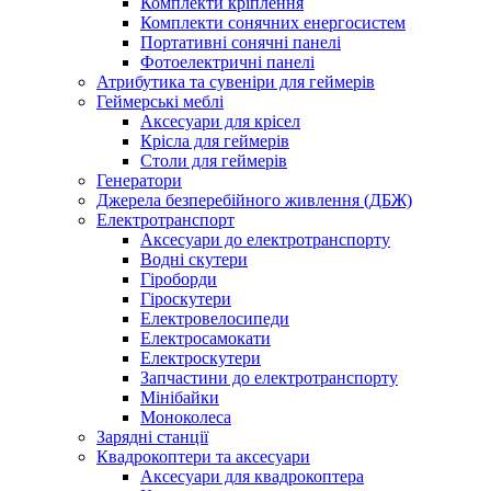
Комплекти кріплення
Комплекти сонячних енергосистем
Портативні сонячні панелі
Фотоелектричні панелі
Атрибутика та сувеніри для геймерів
Геймерські меблі
Аксесуари для крісел
Крісла для геймерів
Столи для геймерів
Генератори
Джерела безперебійного живлення (ДБЖ)
Електротранспорт
Аксесуари до електротранспорту
Водні скутери
Гіроборди
Гіроскутери
Електровелосипеди
Електросамокати
Електроскутери
Запчастини до електротранспорту
Мінібайки
Моноколеса
Зарядні станції
Квадрокоптери та аксесуари
Аксесуари для квадрокоптера