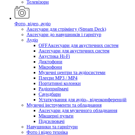
Телевізори
Фото, відео, аудіо
Аксесуари для стрімінгу (Stream Deck)
Аксесуари до навушників і гарнітур
Аудіо
OFFАксесуари для акустичних систем
Аксесуари для акустичних систем
Акустика Hi-Fi
Диктофони
Мікрофони
Музичні центри та аудіосистеми
Плеєри MP3 / MP4
Портативні колонки
Радіоприймачі
Саундбари
Устаткування для аудіо-, відеоконференцій
Музичні інструменти та обладнання
Аксесуари для музичного обладнання
Мікшерні пульти
Підсилювачі
Навушники та гарнітури
Фото і відео техніка