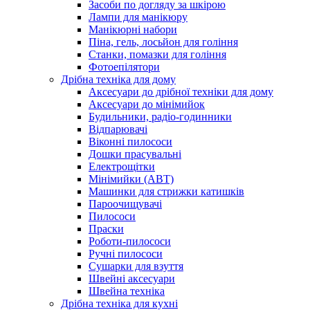
Засоби по догляду за шкірою
Лампи для манікюру
Манікюрні набори
Піна, гель, лосьйон для гоління
Станки, помазки для гоління
Фотоепілятори
Дрібна техніка для дому
Аксесуари до дрібної техніки для дому
Аксесуари до мінімийок
Будильники, радіо-годинники
Відпарювачі
Віконні пилососи
Дошки прасувальні
Електрощітки
Мінімийки (АВТ)
Машинки для стрижки катишків
Пароочищувачі
Пилососи
Праски
Роботи-пилососи
Ручні пилососи
Сушарки для взуття
Швейні аксесуари
Швейна техніка
Дрібна техніка для кухні