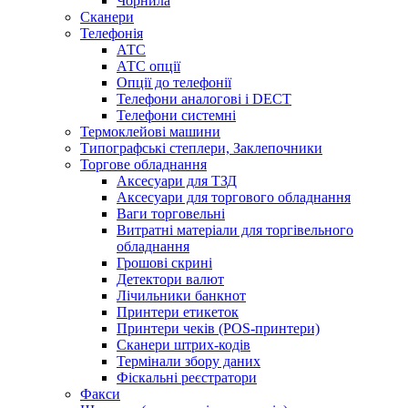
Чорнила
Сканери
Телефонія
АТС
АТС опції
Опції до телефонії
Телефони аналогові і DECT
Телефони системні
Термоклейові машини
Типографські степлери, Заклепочники
Торгове обладнання
Аксесуари для ТЗД
Аксесуари для торгового обладнання
Ваги торговельні
Витратні матеріали для торгівельного
обладнання
Грошові скрині
Детектори валют
Лічильники банкнот
Принтери етикеток
Принтери чеків (POS-принтери)
Сканери штрих-кодів
Термінали збору даних
Фіскальні реєстратори
Факси