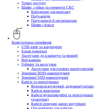
Точки доступу
Шафи, стійки та елементи СКС
Кріплення для монтажу
Патч-корди
Патч-панелі й організатори
Шафи і бокси
Комп'ютерна периферія
USB-хаби та кардрідери
Ігрові поверхні
Аксесуари до клавіатур та мишей
Веб-камери
Геймінг та аксесуари
Аксесуари для ігрових маніпуляторів
Зовнішні HDD-накопичувачі
Зовнішні SSD-накопичувачі
Кабелі та перехідники
Відеорозгалужувачі, відеокомутатори
Кабелі живлення
Кабелі мультимедійні та перехідники
(адаптери)
Кабелі передачі даних внутрішні
Органайзери для кабелю