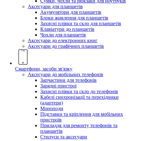
Сумки, чохли та рюкзаки для ноутбуків
Аксесуари для планшетів
Акумулятори для планшетів
Блоки живлення для планшетів
Захисні плівки та скло для планшетів
Клавіатури до планшетів
Чохли для планшетів
Аксесуари до електронних книг
Аксесуари дo графічних планшетів
Смартфони, засоби зв'язку
Аксесуари до мобільних телефонів
Запчастини для телефонів
Зарядні пристрої
Захисні плівки та скло до телефонів
Кабелі синхронізації та перехідники
(адаптери)
Моноподи
Підставки та кріплення для мобільних
пристроїв
Приладдя для ремонту телефонів та
планшетів
Стилуси та аксесуари