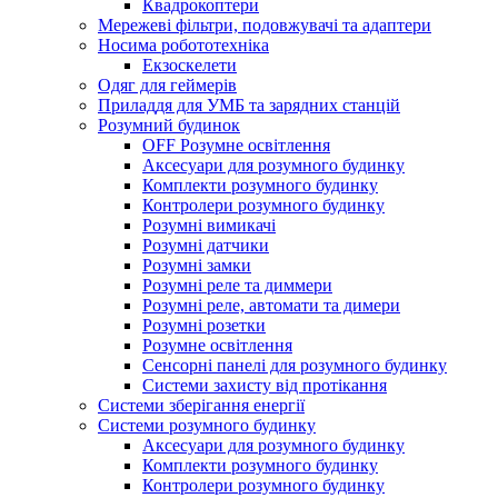
Квадрокоптери
Мережеві фільтри, подовжувачі та адаптери
Носима робототехніка
Екзоскелети
Одяг для геймерів
Приладдя для УМБ та зарядних станцій
Розумний будинок
OFF Розумне освітлення
Аксесуари для розумного будинку
Комплекти розумного будинку
Контролери розумного будинку
Розумні вимикачі
Розумні датчики
Розумні замки
Розумні реле та диммери
Розумні реле, автомати та димери
Розумні розетки
Розумне освітлення
Сенсорні панелі для розумного будинку
Системи захисту від протікання
Системи зберігання енергії
Системи розумного будинку
Аксесуари для розумного будинку
Комплекти розумного будинку
Контролери розумного будинку