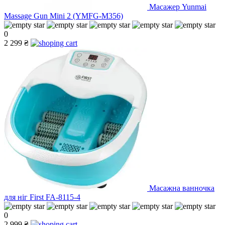
Масажер Yunmai
Massage Gun Mini 2 (YMFG-M356)
0
2 299 ₴
Масажна ванночка
для ніг First FA-8115-4
0
2 999 ₴