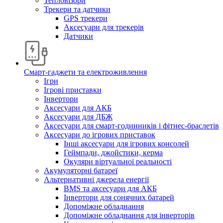
Тепловізори
Трекери та датчики
GPS трекери
Аксесуари для трекерів
Датчики
Смарт-гаджети та електроживлення
Ігри
Ігрові приставки
Інвертори
Аксесуари для АКБ
Аксесуари для ДБЖ
Аксесуари для смарт-годинників і фітнес-браслетів
Аксесуари до ігрових приставок
Інші аксесуари для ігрових консолей
Геймпади, джойстики, керма
Окуляри віртуальної реальності
Акумуляторні батареї
Альтернативні джерела енергії
BMS та аксесуари для АКБ
Інвертори для сонячних батарей
Допоміжне обладнання
Допоміжне обладнання для інверторів