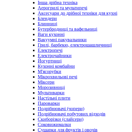
Інша дрібна техніка
Аерогрилі та мультипечі
Аксесуари до дрібної техніки для кухні
Блендери
Блинниці
Бутербродниці та вафельниці
Ваги кухонні
Вакуумні пакувальники
Грилі, барбекю, електрошашличниці
Електропечі
Електрочайники
Йогуртниці
Кухонні комбайни
М'ясорубки
Мікрохвильові печі
Міксери
Морозивниці
Мультиварки
Настільні плити
Пароварки
Подрібнювачі (чопери)
Подрібнювачі побутових відходів
Скиборізки (слайсери)
Соковижималки
Сушарки для фруктів і овочів