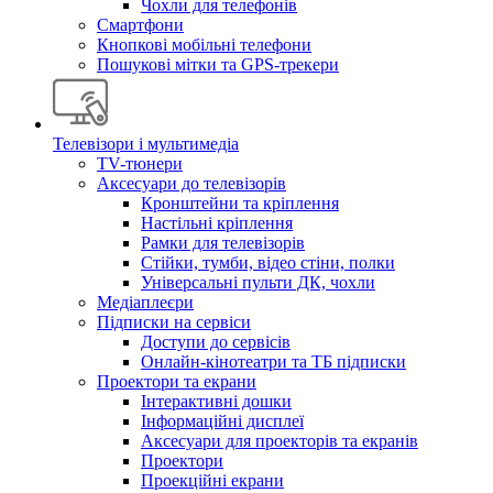
Чохли для телефонів
Смартфони
Кнопкові мобільні телефони
Пошукові мітки та GPS-трекери
Телевізори і мультимедіа
TV-тюнери
Аксесуари до телевізорів
Кронштейни та кріплення
Настільні кріплення
Рамки для телевізорів
Стійки, тумби, відео стіни, полки
Універсальні пульти ДК, чохли
Медіаплеєри
Підписки на сервіси
Доступи до сервісів
Онлайн-кінотеатри та ТБ підписки
Проектори та екрани
Інтерактивні дошки
Інформаційні дисплеї
Аксесуари для проекторів та екранів
Проектори
Проекційні екрани