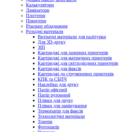
Калькулятори
Ламінатори
Плоттери
Принтери
Різальне обладнання
Розхідні матеріали
Витратні матеріали для палітурки
Для 3D-друку
ЗІП
Картриджі для лазерних принтерів
Картриджі для матричних принтерів
Картриджі для світлодіодних принтерів
Картриджі для факсів
Картриджі до струменевих принтерів
КПК та СБПЧ
Наклейки для друку
Папір офісний
Папір рулонний
Плівки для друку
Плівки для ламінування
Термопапір для факсів
Технологічні матеріали
Тонери
Фотопапір