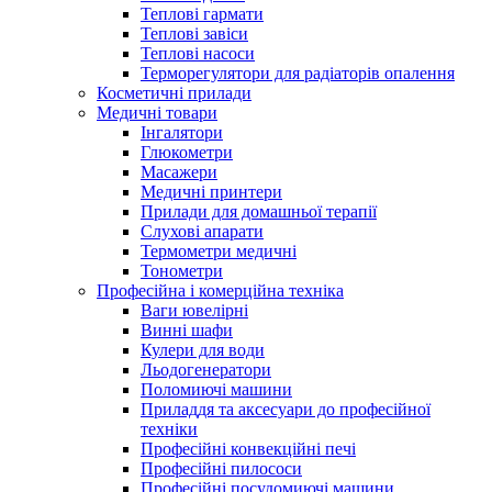
Теплові гармати
Теплові завіси
Теплові насоси
Терморегулятори для радіаторів опалення
Косметичні прилади
Медичні товари
Інгалятори
Глюкометри
Масажери
Медичні принтери
Прилади для домашньої терапії
Слухові апарати
Термометри медичні
Тонометри
Професійна і комерційна техніка
Ваги ювелірні
Винні шафи
Кулери для води
Льодогенератори
Поломиючі машини
Приладдя та аксесуари до професійної
техніки
Професійні конвекційні печі
Професійні пилососи
Професійні посудомиючі машини