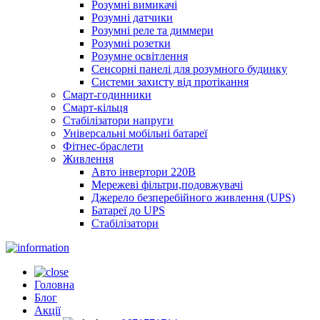
Розумні вимикачі
Розумні датчики
Розумні реле та диммери
Розумні розетки
Розумне освітлення
Сенсорні панелі для розумного будинку
Системи захисту від протікання
Смарт-годинники
Смарт-кільця
Стабілізатори напруги
Універсальні мобільні батареї
Фітнес-браслети
Живлення
Авто інвертори 220В
Мережеві фільтри,подовжувачі
Джерело безперебійного живлення (UPS)
Батареї до UPS
Стабілізатори
Головна
Блог
Акції