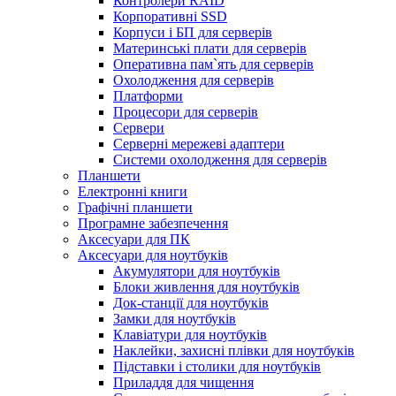
Контролери RAID
Корпоративні SSD
Корпуси і БП для серверів
Материнські плати для серверів
Оперативна пам`ять для серверів
Охолодження для серверів
Платформи
Процесори для серверів
Сервери
Серверні мережеві адаптери
Системи охолодження для серверів
Планшети
Електронні книги
Графічні планшети
Програмне забезпечення
Аксесуари для ПК
Аксесуари для ноутбуків
Акумулятори для ноутбуків
Блоки живлення для ноутбуків
Док-станції для ноутбуків
Замки для ноутбуків
Клавіатури для ноутбуків
Наклейки, захисні плівки для ноутбуків
Підставки і столики для ноутбуків
Приладдя для чищення