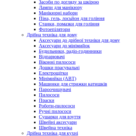
Засоби по догляду за шкірою
Лампи для манікюру
Манікюрні набори
Піна, гель, лосьйон для гоління
Станки, помазки для гоління
Фотоепілятори
Дрібна техніка для дому
Аксесуари до дрібної техніки для дому
Аксесуари до мінімийок
Будильники, радіо-годинники
Відпарювачі
Віконні пилососи
Дошки прасувальні
Електрощітки
Мінімийки (АВТ)
Машинки для стрижки катишків
Пароочищувачі
Пилососи
Праски
Роботи-пилососи
Ручні пилососи
Сушарки для взуття
Швейні аксесуари
Швейна техніка
Дрібна техніка для кухні