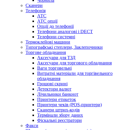
Чорнила
Сканери
Телефонія
АТС
АТС опції
Опції до телефонії
Телефони аналогові і DECT
Телефони системні
Термоклейові машини
Типографські степлери, Заклепочники
Торгове обладнання
Аксесуари для ТЗД
Аксесуари для торгового обладнання
Ваги торговельні
Витратні матеріали для торгівельного
обладнання
Грошові скрині
Детектори валют
Лічильники банкнот
Принтери етикеток
Принтери чеків (POS-принтери)
Сканери штрих-кодів
Термінали збору даних
Фіскальні реєстратори
Факси