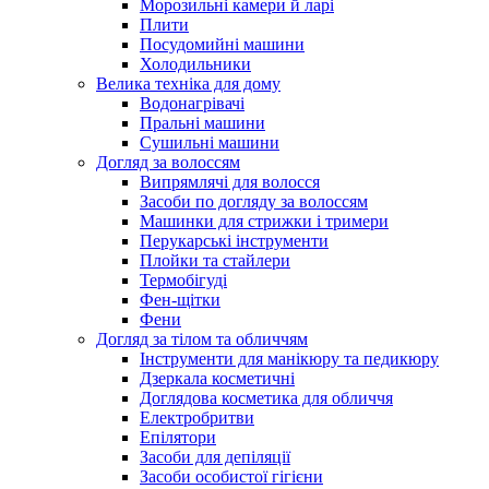
Морозильні камери й ларі
Плити
Посудомийні машини
Холодильники
Велика техніка для дому
Водонагрівачі
Пральні машини
Сушильні машини
Догляд за волоссям
Випрямлячі для волосся
Засоби по догляду за волоссям
Машинки для стрижки і тримери
Перукарські інструменти
Плойки та стайлери
Термобігуді
Фен-щітки
Фени
Догляд за тілом та обличчям
Інструменти для манікюру та педикюру
Дзеркала косметичні
Доглядова косметика для обличчя
Електробритви
Епілятори
Засоби для депіляції
Засоби особистої гігієни