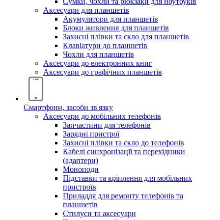
Сумки, чохли та рюкзаки для ноутбуків
Аксесуари для планшетів
Акумулятори для планшетів
Блоки живлення для планшетів
Захисні плівки та скло для планшетів
Клавіатури до планшетів
Чохли для планшетів
Аксесуари до електронних книг
Аксесуари дo графічних планшетів
Смартфони, засоби зв'язку
Аксесуари до мобільних телефонів
Запчастини для телефонів
Зарядні пристрої
Захисні плівки та скло до телефонів
Кабелі синхронізації та перехідники
(адаптери)
Моноподи
Підставки та кріплення для мобільних
пристроїв
Приладдя для ремонту телефонів та
планшетів
Стилуси та аксесуари