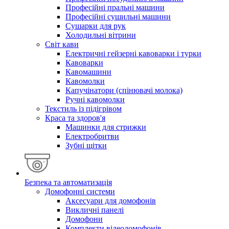
Професійні пральні машини
Професійні сушильні машини
Сушарки для рук
Холодильні вітрини
Світ кави
Електричні гейзерні кавоварки і турки
Кавоварки
Кавомашини
Кавомолки
Капучінатори (спінювачі молока)
Ручні кавомолки
Текстиль із підігрівом
Краса та здоров'я
Машинки для стрижки
Електробритви
Зубні щітки
Безпека та автоматизація
Домофонні системи
Аксесуари для домофонів
Викличні панелі
Домофони
Комплекти відеодомофонів