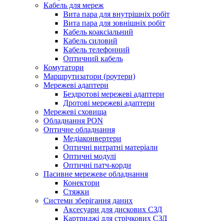
Кабель для мереж
Вита пара для внутрішніх робіт
Вита пара для зовнішніх робіт
Кабель коаксіальний
Кабель силовий
Кабель телефонний
Оптичний кабель
Комутатори
Маршрутизатори (роутери)
Мережеві адаптери
Бездротові мережеві адаптери
Дротові мережеві адаптери
Мережеві сховища
Обладнання PON
Оптичне обладнання
Медіаконвертери
Оптичні витратні матеріали
Оптичні модулі
Оптичні патч-корди
Пасивне мережеве обладнання
Конектори
Стяжки
Системи зберігання даних
Аксесуари для дискових СЗД
Картриджі для стрічкових СЗД