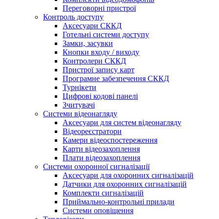
Переговорні пристрої
Контроль доступу
Аксесуари СККД
Готельні системи доступу
Замки, засувки
Кнопки входу / виходу
Контролери СККД
Пристрої запису карт
Програмне забезпечення СККД
Турнікети
Цифрові кодові панелі
Зчитувачі
Системи відеонагляду
Аксесуари для систем відеонагляду
Відеореєстратори
Камери відеоспостереження
Карти відеозахоплення
Плати відеозахоплення
Системи охоронної сигналізації
Аксесуари для охоронних сигналізацій
Датчики для охоронних сигналізацій
Комплекти сигналізацій
Приймально-контрольні прилади
Системи оповіщення