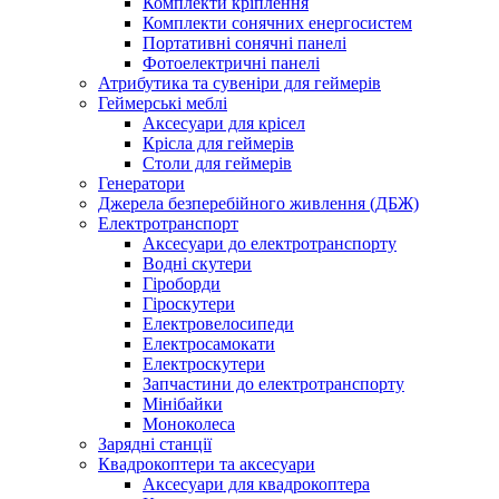
Комплекти кріплення
Комплекти сонячних енергосистем
Портативні сонячні панелі
Фотоелектричні панелі
Атрибутика та сувеніри для геймерів
Геймерські меблі
Аксесуари для крісел
Крісла для геймерів
Столи для геймерів
Генератори
Джерела безперебійного живлення (ДБЖ)
Електротранспорт
Аксесуари до електротранспорту
Водні скутери
Гіроборди
Гіроскутери
Електровелосипеди
Електросамокати
Електроскутери
Запчастини до електротранспорту
Мінібайки
Моноколеса
Зарядні станції
Квадрокоптери та аксесуари
Аксесуари для квадрокоптера