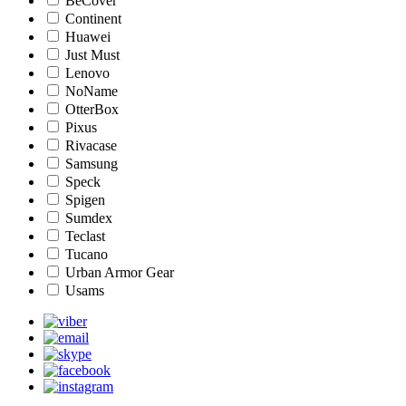
BeCover
Continent
Huawei
Just Must
Lenovo
NoName
OtterBox
Pixus
Rivacase
Samsung
Speck
Spigen
Sumdex
Teclast
Tucano
Urban Armor Gear
Usams