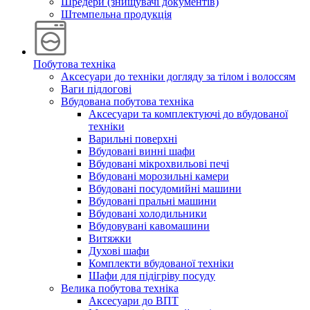
Шредери (знищувачі документів)
Штемпельна продукція
Побутова техніка
Аксесуари до техніки догляду за тілом і волоссям
Ваги підлогові
Вбудована побутова техніка
Аксесуари та комплектуючі до вбудованої
техніки
Варильні поверхні
Вбудовані винні шафи
Вбудовані мікрохвильові печі
Вбудовані морозильні камери
Вбудовані посудомийні машини
Вбудовані пральні машини
Вбудовані холодильники
Вбудовувані кавомашини
Витяжки
Духові шафи
Комплекти вбудованої техніки
Шафи для підігріву посуду
Велика побутова техніка
Аксесуари до ВПТ