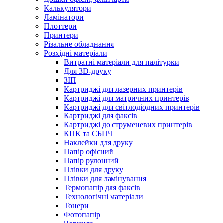
Калькулятори
Ламінатори
Плоттери
Принтери
Різальне обладнання
Розхідні матеріали
Витратні матеріали для палітурки
Для 3D-друку
ЗІП
Картриджі для лазерних принтерів
Картриджі для матричних принтерів
Картриджі для світлодіодних принтерів
Картриджі для факсів
Картриджі до струменевих принтерів
КПК та СБПЧ
Наклейки для друку
Папір офісний
Папір рулонний
Плівки для друку
Плівки для ламінування
Термопапір для факсів
Технологічні матеріали
Тонери
Фотопапір