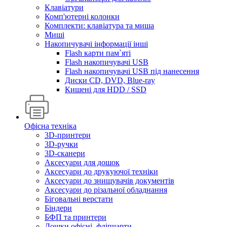
Клавіатури
Комп'ютерні колонки
Комплекти: клавіатура та миша
Миші
Накопичувачі інформації інші
Flash карти пам`яті
Flash накопичувачі USB
Flash накопичувачі USB під нанесення
Диски CD, DVD, Blue-ray
Кишені для HDD / SSD
Офісна техніка
3D-принтери
3D-ручки
3D-сканери
Аксесуари для дошок
Аксесуари до друкуючої техніки
Аксесуари до знищувачів документів
Аксесуари до різальної обладнання
Біговальні верстати
Біндери
БФП та принтери
Дошки офісні, фліпчарти