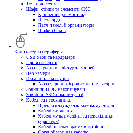
Точки доступу
Шафи, стійки та елементи СКС
Кріплення для монтажу
Патч-корди
Патч-панелі й організатори
Шафи і бокси
Комп'ютерна периферія
USB-хаби та кардрідери
Ігрові поверхні
Аксесуари до клавіатур та мишей
Веб-камери
Геймінг та аксесуари
Аксесуари для ігрових маніпуляторів
Зовнішні HDD-накопичувачі
Зовнішні SSD-накопичувачі
Кабелі та перехідники
Відеорозгалужувачі, відеокомутатори
Кабелі живлення
Кабелі мультимедійні та перехідники
(адаптери)
Кабелі передачі даних внутрішні
Органайзери для кабелю