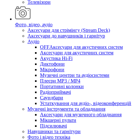
Телевізори
Фото, відео, аудіо
Аксесуари для стрімінгу (Stream Deck)
Аксесуари до навушників і гарнітур
Аудіо
OFFАксесуари для акустичних систем
Аксесуари для акустичних систем
Акустика Hi-Fi
Диктофони
Мікрофони
Музичні центри та аудіосистеми
Плеєри MP3 / MP4
Портативні колонки
Радіоприймачі
Саундбари
Устаткування для аудіо-, відеоконференцій
Музичні інструменти та обладнання
Аксесуари для музичного обладнання
Мікшерні пульти
Підсилювачі
Навушники та гарнітури
Фото і відео техніка