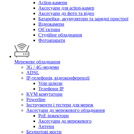
Action-камери
Аксесуари для action-камер
Аксесуари до фото та відео
Батарейки, акумулятори та зарядні пристрої
Відеокамери
Об`єктиви
Студійне обладнання
Фотоапарати
Мережеве обладнання
3G / 4G-модеми
ADSL
IP-телефонія, відеоконференції
Voip шлюзи
Телефони IP
KVM комутатори
Powerline
Інструменти і тестери для мереж
Аксесуари до мережевого обладнання
PoE інжектори
Аксесуари до мережевого
Антени
Бездротові мости