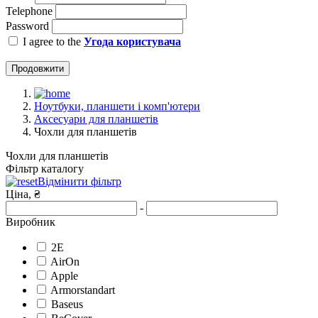
Telephone
Password
I agree to the
Угода користувача
Продовжити
Ноутбуки, планшети і комп'ютери
Аксесуари для планшетів
Чохли для планшетів
Чохли для планшетів
Фільтр каталогу
Відмінити фільтр
Ціна, ₴
-
Виробник
2E
AirOn
Apple
Armorstandart
Baseus