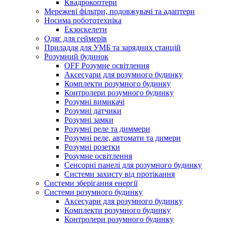
Квадрокоптери
Мережеві фільтри, подовжувачі та адаптери
Носима робототехніка
Екзоскелети
Одяг для геймерів
Приладдя для УМБ та зарядних станцій
Розумний будинок
OFF Розумне освітлення
Аксесуари для розумного будинку
Комплекти розумного будинку
Контролери розумного будинку
Розумні вимикачі
Розумні датчики
Розумні замки
Розумні реле та диммери
Розумні реле, автомати та димери
Розумні розетки
Розумне освітлення
Сенсорні панелі для розумного будинку
Системи захисту від протікання
Системи зберігання енергії
Системи розумного будинку
Аксесуари для розумного будинку
Комплекти розумного будинку
Контролери розумного будинку