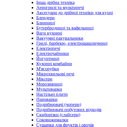
Інша дрібна техніка
Аерогрилі та мультипечі
Аксесуари до дрібної техніки для кухні
Блендери
Блинниці
Бутербродниці та вафельниці
Ваги кухонні
Вакуумні пакувальники
Грилі, барбекю, електрошашличниці
Електропечі
Електрочайники
Йогуртниці
Кухонні комбайни
М'ясорубки
Мікрохвильові печі
Міксери
Морозивниці
Мультиварки
Настільні плити
Пароварки
Подрібнювачі (чопери)
Подрібнювачі побутових відходів
Скиборізки (слайсери)
Соковижималки
Сушарки для фруктів і овочів