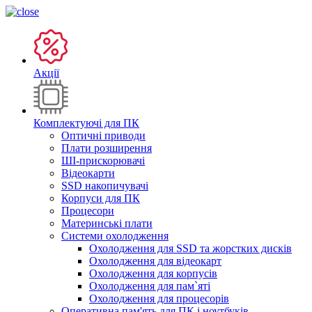
Акції
Комплектуючі для ПК
Оптичні приводи
Плати розширення
ШІ-прискорювачі
Відеокарти
SSD накопичувачі
Корпуси для ПК
Процесори
Материнські плати
Системи охолодження
Охолодження для SSD та жорстких дисків
Охолодження для відеокарт
Охолодження для корпусів
Охолодження для пам`яті
Охолодження для процесорів
Оперативна пам'ять для ПК і ноутбуків