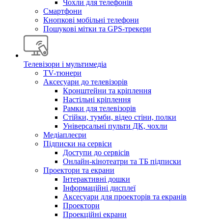
Чохли для телефонів
Смартфони
Кнопкові мобільні телефони
Пошукові мітки та GPS-трекери
Телевізори і мультимедіа
TV-тюнери
Аксесуари до телевізорів
Кронштейни та кріплення
Настільні кріплення
Рамки для телевізорів
Стійки, тумби, відео стіни, полки
Універсальні пульти ДК, чохли
Медіаплеєри
Підписки на сервіси
Доступи до сервісів
Онлайн-кінотеатри та ТБ підписки
Проектори та екрани
Інтерактивні дошки
Інформаційні дисплеї
Аксесуари для проекторів та екранів
Проектори
Проекційні екрани