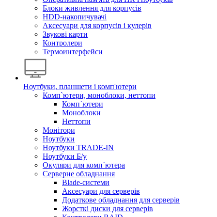
Блоки живлення для корпусів
HDD-накопичувачі
Аксесуари для корпусів і кулерів
Звукові карти
Контролери
Термоинтерфейси
Ноутбуки, планшети і комп'ютери
Комп`ютери, моноблоки, неттопи
Комп`ютери
Моноблоки
Неттопи
Монітори
Ноутбуки
Ноутбуки TRADE-IN
Ноутбуки Б/у
Окуляри для комп`ютера
Серверне обладнання
Blade-системи
Аксесуари для серверів
Додаткове обладнання для серверів
Жорсткі диски для серверів