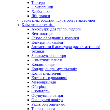
Тостери
Фритюрниці
Хлібопічки
Яйцеварки
Зубні електрощітки, іригатори та аксесуари
Кліматична техніка
Аксесуари для теплої підлоги
Вентилятори
Газове обладнання, колонки
Електричні каміни
Запчастини й аксесуари для кліматичної
техніки
Зволожувачі повітря
Кліматичні панелі
Кондиціонери
Кондиціонери мульті-спліт
Котли електричні
Котли твердопаливні
Метеоприлади
Обігрівачі
Озонатори
Осушувачі повітря
Очищувачі повітря
Радіатори опалення
Тепла підлога