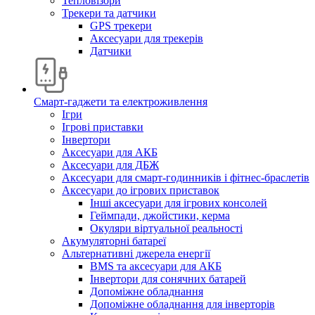
Тепловізори
Трекери та датчики
GPS трекери
Аксесуари для трекерів
Датчики
Смарт-гаджети та електроживлення
Ігри
Ігрові приставки
Інвертори
Аксесуари для АКБ
Аксесуари для ДБЖ
Аксесуари для смарт-годинників і фітнес-браслетів
Аксесуари до ігрових приставок
Інші аксесуари для ігрових консолей
Геймпади, джойстики, керма
Окуляри віртуальної реальності
Акумуляторні батареї
Альтернативні джерела енергії
BMS та аксесуари для АКБ
Інвертори для сонячних батарей
Допоміжне обладнання
Допоміжне обладнання для інверторів