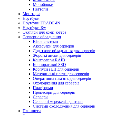
Моноблоки
Неттопи
Монітори
Ноутбуки
Ноутбуки TRADE-IN
Ноутбуки Б/у
Окуляри для комп`ютера
Серверне обладнання
Blade-системи
Аксесуари для серверів
Додаткове обладнання для серверів
Жорсткі диски для серверів
Контролери RAID
Корпоративні SSD
Корпуси і БП для серверів
Материнські плати для серверів
Оперативна пам`ять для серверів
Охолодження для серверів
Платформи
Процесори для серверів
Сервери
Серверні мережеві адаптери
Системи охолодження для серверів
Планшети