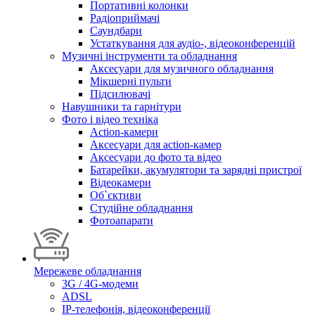
Портативні колонки
Радіоприймачі
Саундбари
Устаткування для аудіо-, відеоконференцій
Музичні інструменти та обладнання
Аксесуари для музичного обладнання
Мікшерні пульти
Підсилювачі
Навушники та гарнітури
Фото і відео техніка
Action-камери
Аксесуари для action-камер
Аксесуари до фото та відео
Батарейки, акумулятори та зарядні пристрої
Відеокамери
Об`єктиви
Студійне обладнання
Фотоапарати
Мережеве обладнання
3G / 4G-модеми
ADSL
IP-телефонія, відеоконференції