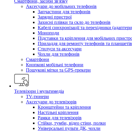
Смартфони, засоби зв'язку
Аксесуари до мобільних телефонів
Запчастини для телефонів
Зарядні пристрої
Захисні плівки та скло до телефонів
Кабелі синхронізації та перехідники (адаптери
Моноподи
Підставки та кріплення для мобільних пристр
Приладдя для ремонту телефонів та планшетів
Стилуси та аксесуари
Чохли для телефонів
Смартфони
Кнопкові мобільні телефони
Пошукові мітки та GPS-трекери
Телевізори і мультимедіа
TV-тюнери
Аксесуари до телевізорів
Кронштейни та кріплення
Настільні кріплення
Рамки для телевізорів
Стійки, тумби, відео стіни, полки
Універсальні пульти ДК, чохли