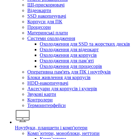
ШІ-прискорювачі
Відеокарти
SSD накопичувачі
Корпуси для ПК
Процесори
Материнські плати
Системи охолодження
Охолодження для SSD та жорстких дисків
Охолодження для відеокарт
Охолодження для корпусів
Охолодження для пам`яті
Охолодження для процесорів
Оперативна пам'ять для ПК і ноутбуків
Блоки живлення для корпусів
HDD-накопичувачі
Аксесуари для корпусів і кулерів
Звукові карти
Контролери
Термоинтерфейси
Ноутбуки, планшети і комп'ютери
Комп`ютери, моноблоки, неттопи
Комп`ютери