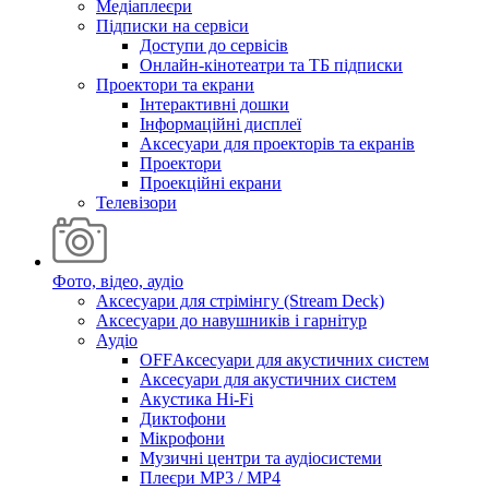
Медіаплеєри
Підписки на сервіси
Доступи до сервісів
Онлайн-кінотеатри та ТБ підписки
Проектори та екрани
Інтерактивні дошки
Інформаційні дисплеї
Аксесуари для проекторів та екранів
Проектори
Проекційні екрани
Телевізори
Фото, відео, аудіо
Аксесуари для стрімінгу (Stream Deck)
Аксесуари до навушників і гарнітур
Аудіо
OFFАксесуари для акустичних систем
Аксесуари для акустичних систем
Акустика Hi-Fi
Диктофони
Мікрофони
Музичні центри та аудіосистеми
Плеєри MP3 / MP4