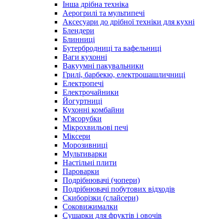
Інша дрібна техніка
Аерогрилі та мультипечі
Аксесуари до дрібної техніки для кухні
Блендери
Блинниці
Бутербродниці та вафельниці
Ваги кухонні
Вакуумні пакувальники
Грилі, барбекю, електрошашличниці
Електропечі
Електрочайники
Йогуртниці
Кухонні комбайни
М'ясорубки
Мікрохвильові печі
Міксери
Морозивниці
Мультиварки
Настільні плити
Пароварки
Подрібнювачі (чопери)
Подрібнювачі побутових відходів
Скиборізки (слайсери)
Соковижималки
Сушарки для фруктів і овочів