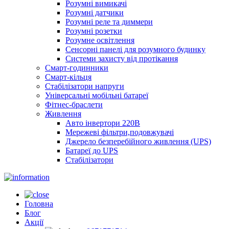
Розумні вимикачі
Розумні датчики
Розумні реле та диммери
Розумні розетки
Розумне освітлення
Сенсорні панелі для розумного будинку
Системи захисту від протікання
Смарт-годинники
Смарт-кільця
Стабілізатори напруги
Універсальні мобільні батареї
Фітнес-браслети
Живлення
Авто інвертори 220В
Мережеві фільтри,подовжувачі
Джерело безперебійного живлення (UPS)
Батареї до UPS
Стабілізатори
Головна
Блог
Акції