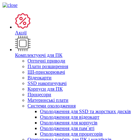
Акції
Комплектуючі для ПК
Оптичні приводи
Плати розширення
ШІ-прискорювачі
Відеокарти
SSD накопичувачі
Корпуси для ПК
Процесори
Материнські плати
Системи охолодження
Охолодження для SSD та жорстких дисків
Охолодження для відеокарт
Охолодження для корпусів
Охолодження для пам`яті
Охолодження для процесорів
Оперативна пам'ять для ПК і ноутбуків