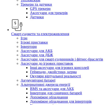
Тепловізори
Трекери та датчики
GPS трекери
Аксесуари для трекерів
Датчики
Смарт-гаджети та електроживлення
Ігри
Ігрові приставки
Інвертори
Аксесуари для АКБ
Аксесуари для ДБЖ
Аксесуари для смарт-годинників і фітнес-браслетів
Аксесуари до ігрових приставок
Інші аксесуари для ігрових консолей
Геймпади, джойстики, керма
Окуляри віртуальної реальності
Акумуляторні батареї
Альтернативні джерела енергії
BMS та аксесуари для АКБ
Інвертори для сонячних батарей
Допоміжне обладнання
Допоміжне обладнання для інверторів