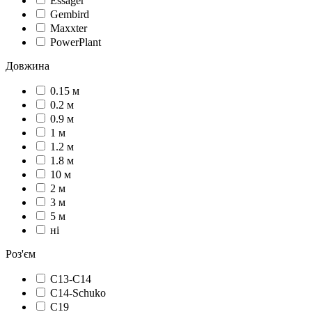
Essager
Gembird
Maxxter
PowerPlant
Довжина
0.15 м
0.2 м
0.9 м
1 м
1.2 м
1.8 м
10 м
2 м
3 м
5 м
ні
Роз'єм
C13-C14
C14-Schuko
C19