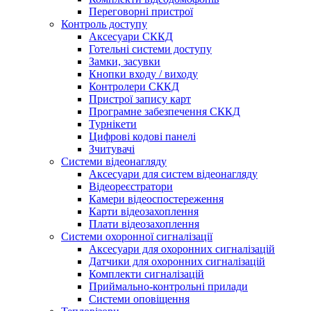
Переговорні пристрої
Контроль доступу
Аксесуари СККД
Готельні системи доступу
Замки, засувки
Кнопки входу / виходу
Контролери СККД
Пристрої запису карт
Програмне забезпечення СККД
Турнікети
Цифрові кодові панелі
Зчитувачі
Системи відеонагляду
Аксесуари для систем відеонагляду
Відеореєстратори
Камери відеоспостереження
Карти відеозахоплення
Плати відеозахоплення
Системи охоронної сигналізації
Аксесуари для охоронних сигналізацій
Датчики для охоронних сигналізацій
Комплекти сигналізацій
Приймально-контрольні прилади
Системи оповіщення