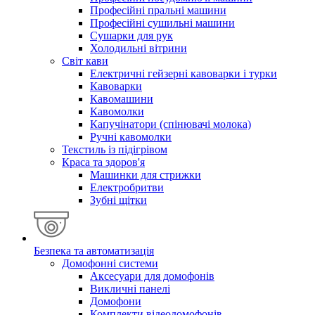
Професійні пральні машини
Професійні сушильні машини
Сушарки для рук
Холодильні вітрини
Світ кави
Електричні гейзерні кавоварки і турки
Кавоварки
Кавомашини
Кавомолки
Капучінатори (спінювачі молока)
Ручні кавомолки
Текстиль із підігрівом
Краса та здоров'я
Машинки для стрижки
Електробритви
Зубні щітки
Безпека та автоматизація
Домофонні системи
Аксесуари для домофонів
Викличні панелі
Домофони
Комплекти відеодомофонів