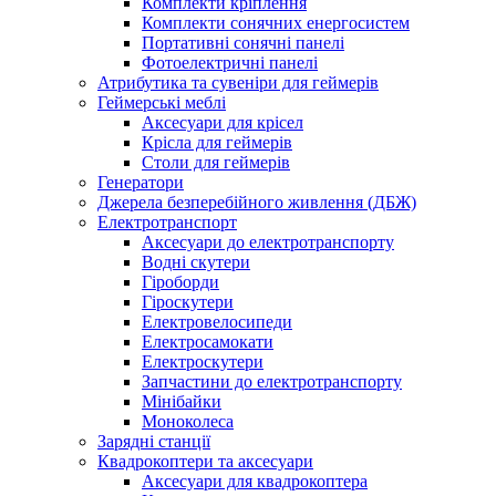
Комплекти кріплення
Комплекти сонячних енергосистем
Портативні сонячні панелі
Фотоелектричні панелі
Атрибутика та сувеніри для геймерів
Геймерські меблі
Аксесуари для крісел
Крісла для геймерів
Столи для геймерів
Генератори
Джерела безперебійного живлення (ДБЖ)
Електротранспорт
Аксесуари до електротранспорту
Водні скутери
Гіроборди
Гіроскутери
Електровелосипеди
Електросамокати
Електроскутери
Запчастини до електротранспорту
Мінібайки
Моноколеса
Зарядні станції
Квадрокоптери та аксесуари
Аксесуари для квадрокоптера