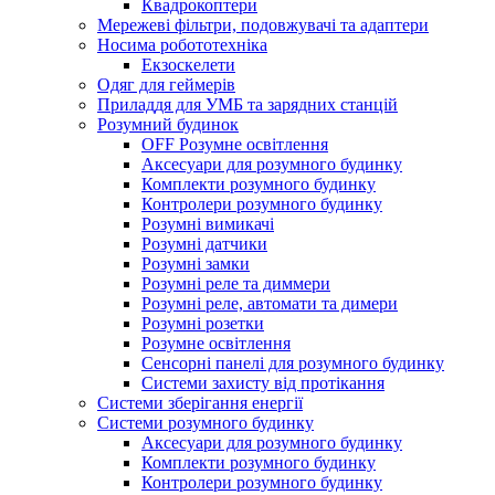
Квадрокоптери
Мережеві фільтри, подовжувачі та адаптери
Носима робототехніка
Екзоскелети
Одяг для геймерів
Приладдя для УМБ та зарядних станцій
Розумний будинок
OFF Розумне освітлення
Аксесуари для розумного будинку
Комплекти розумного будинку
Контролери розумного будинку
Розумні вимикачі
Розумні датчики
Розумні замки
Розумні реле та диммери
Розумні реле, автомати та димери
Розумні розетки
Розумне освітлення
Сенсорні панелі для розумного будинку
Системи захисту від протікання
Системи зберігання енергії
Системи розумного будинку
Аксесуари для розумного будинку
Комплекти розумного будинку
Контролери розумного будинку