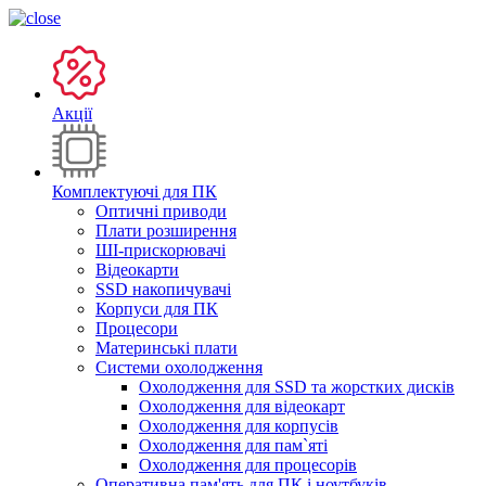
Акції
Комплектуючі для ПК
Оптичні приводи
Плати розширення
ШІ-прискорювачі
Відеокарти
SSD накопичувачі
Корпуси для ПК
Процесори
Материнські плати
Системи охолодження
Охолодження для SSD та жорстких дисків
Охолодження для відеокарт
Охолодження для корпусів
Охолодження для пам`яті
Охолодження для процесорів
Оперативна пам'ять для ПК і ноутбуків