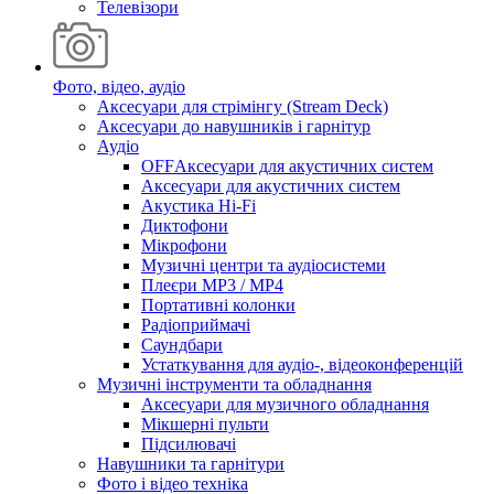
Телевізори
Фото, відео, аудіо
Аксесуари для стрімінгу (Stream Deck)
Аксесуари до навушників і гарнітур
Аудіо
OFFАксесуари для акустичних систем
Аксесуари для акустичних систем
Акустика Hi-Fi
Диктофони
Мікрофони
Музичні центри та аудіосистеми
Плеєри MP3 / MP4
Портативні колонки
Радіоприймачі
Саундбари
Устаткування для аудіо-, відеоконференцій
Музичні інструменти та обладнання
Аксесуари для музичного обладнання
Мікшерні пульти
Підсилювачі
Навушники та гарнітури
Фото і відео техніка