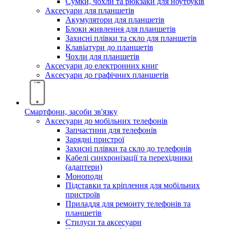
Сумки, чохли та рюкзаки для ноутбуків
Аксесуари для планшетів
Акумулятори для планшетів
Блоки живлення для планшетів
Захисні плівки та скло для планшетів
Клавіатури до планшетів
Чохли для планшетів
Аксесуари до електронних книг
Аксесуари дo графічних планшетів
Смартфони, засоби зв'язку
Аксесуари до мобільних телефонів
Запчастини для телефонів
Зарядні пристрої
Захисні плівки та скло до телефонів
Кабелі синхронізації та перехідники
(адаптери)
Моноподи
Підставки та кріплення для мобільних
пристроїв
Приладдя для ремонту телефонів та
планшетів
Стилуси та аксесуари