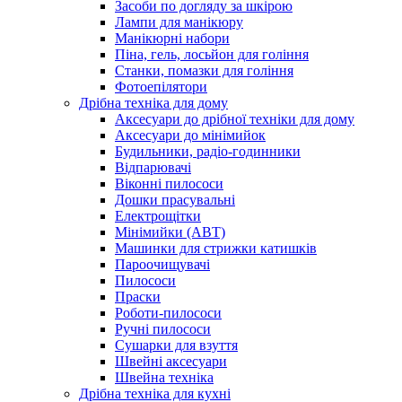
Засоби по догляду за шкірою
Лампи для манікюру
Манікюрні набори
Піна, гель, лосьйон для гоління
Станки, помазки для гоління
Фотоепілятори
Дрібна техніка для дому
Аксесуари до дрібної техніки для дому
Аксесуари до мінімийок
Будильники, радіо-годинники
Відпарювачі
Віконні пилососи
Дошки прасувальні
Електрощітки
Мінімийки (АВТ)
Машинки для стрижки катишків
Пароочищувачі
Пилососи
Праски
Роботи-пилососи
Ручні пилососи
Сушарки для взуття
Швейні аксесуари
Швейна техніка
Дрібна техніка для кухні