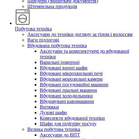
Шредери (знищувачі документів)
Штемпельна продукція
Побутова техніка
Аксесуари до техніки догляду за тілом і волоссям
Ваги підлогові
Вбудована побутова техніка
Аксесуари та комплектуючі до вбудованої
техніки
Варильні поверхні
Вбудовані винні шафи
Вбудовані мікрохвильові печі
Вбудовані морозильні камери
Вбудовані посудомийні машини
Вбудовані пральні машини
Вбудовані холодильники
Вбудовувані кавомашини
Витяжки
Духові шафи
Комплекти вбудованої техніки
Шафи для підігріву посуду
Велика побутова техніка
Аксесуари до ВПТ