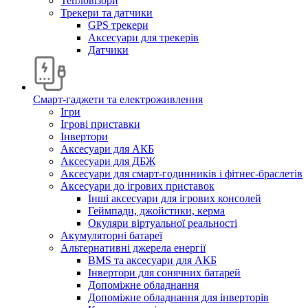
Тепловізори
Трекери та датчики
GPS трекери
Аксесуари для трекерів
Датчики
Смарт-гаджети та електроживлення
Ігри
Ігрові приставки
Інвертори
Аксесуари для АКБ
Аксесуари для ДБЖ
Аксесуари для смарт-годинників і фітнес-браслетів
Аксесуари до ігрових приставок
Інші аксесуари для ігрових консолей
Геймпади, джойстики, керма
Окуляри віртуальної реальності
Акумуляторні батареї
Альтернативні джерела енергії
BMS та аксесуари для АКБ
Інвертори для сонячних батарей
Допоміжне обладнання
Допоміжне обладнання для інверторів