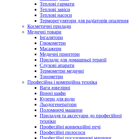
Теплові гармати
Теплові завіси
Теплові насоси
Терморегулятори для радіаторів опалення
Косметичні прилади
Медичні товари
Інгалятори
Глюкометри
Масажери
Медичні принтери
Прилади для домашньої терапії
Слухові апарати
Термометри медичні
Тонометри
Професійна і комерційна техніка
Ваги ювелірні
Винні шафи
Кулери для води
Льодогенератори
Поломиючі машини
Приладдя та аксесуари до професійної
техніки
Професійні конвекційні печі
Професійні пилососи
Професійні посудомиючі машини