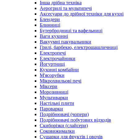
Інша дрібна техніка
Аерогрилі та мультипечі
Аксесуари до дрібної техніки для кухні
Блендери
Блинниці
Бутербродниці та вафельниці
Ваги кухонні
Вакуумні пакувальники
Грилі, барбекю, електрошашличниці
Електропечі
Електрочайники
Йогуртниці
Кухонні комбайни
М'ясорубки
Мікрохвильові печі
Міксери
Морозивниці
Мультиварки
Настільні плити
Пароварки
Подрібнювачі (чопери)
Подрібнювачі побутових відходів
Скиборізки (слайсери)
Соковижималки
Сушарки для фруктів і овочів