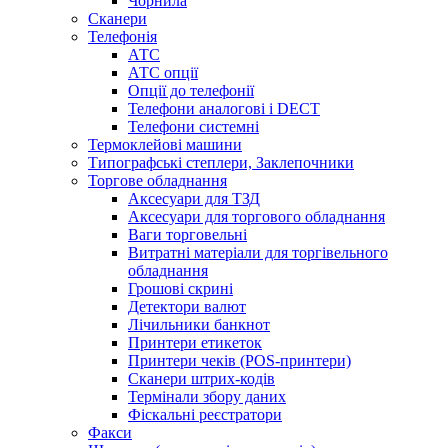
Чорнила
Сканери
Телефонія
АТС
АТС опції
Опції до телефонії
Телефони аналогові і DECT
Телефони системні
Термоклейові машини
Типографські степлери, Заклепочники
Торгове обладнання
Аксесуари для ТЗД
Аксесуари для торгового обладнання
Ваги торговельні
Витратні матеріали для торгівельного
обладнання
Грошові скрині
Детектори валют
Лічильники банкнот
Принтери етикеток
Принтери чеків (POS-принтери)
Сканери штрих-кодів
Термінали збору даних
Фіскальні реєстратори
Факси