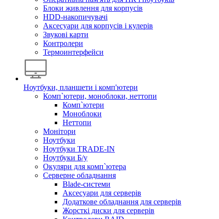
Блоки живлення для корпусів
HDD-накопичувачі
Аксесуари для корпусів і кулерів
Звукові карти
Контролери
Термоинтерфейси
Ноутбуки, планшети і комп'ютери
Комп`ютери, моноблоки, неттопи
Комп`ютери
Моноблоки
Неттопи
Монітори
Ноутбуки
Ноутбуки TRADE-IN
Ноутбуки Б/у
Окуляри для комп`ютера
Серверне обладнання
Blade-системи
Аксесуари для серверів
Додаткове обладнання для серверів
Жорсткі диски для серверів