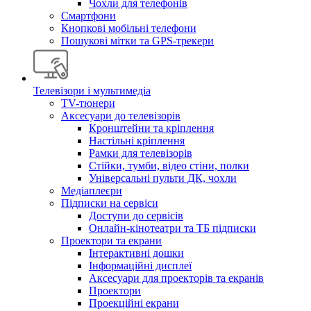
Чохли для телефонів
Смартфони
Кнопкові мобільні телефони
Пошукові мітки та GPS-трекери
Телевізори і мультимедіа
TV-тюнери
Аксесуари до телевізорів
Кронштейни та кріплення
Настільні кріплення
Рамки для телевізорів
Стійки, тумби, відео стіни, полки
Універсальні пульти ДК, чохли
Медіаплеєри
Підписки на сервіси
Доступи до сервісів
Онлайн-кінотеатри та ТБ підписки
Проектори та екрани
Інтерактивні дошки
Інформаційні дисплеї
Аксесуари для проекторів та екранів
Проектори
Проекційні екрани