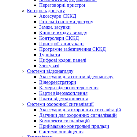
Переговорні пристрої
Контроль доступу
Аксесуари СККД
Готельні системи доступу
Замки, засувки
Кнопки входу / виходу
Контролери СККД
Пристрої запису карт
Програмне забезпечення СККД
Турнікети
Цифрові кодові панелі
Зчитувачі
Системи відеонагляду
Аксесуари для систем відеонагляду
Відеореєстратори
Камери відеоспостереження
Карти відеозахоплення
Плати відеозахоплення
Системи охоронної сигналізації
Аксесуари для охоронних сигналізацій
Датчики для охоронних сигналізацій
Комплекти сигналізацій
Приймально-контрольні прилади
Системи оповіщення