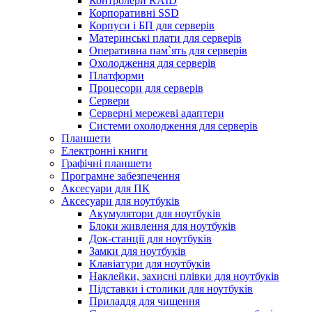
Контролери RAID
Корпоративні SSD
Корпуси і БП для серверів
Материнські плати для серверів
Оперативна пам`ять для серверів
Охолодження для серверів
Платформи
Процесори для серверів
Сервери
Серверні мережеві адаптери
Системи охолодження для серверів
Планшети
Електронні книги
Графічні планшети
Програмне забезпечення
Аксесуари для ПК
Аксесуари для ноутбуків
Акумулятори для ноутбуків
Блоки живлення для ноутбуків
Док-станції для ноутбуків
Замки для ноутбуків
Клавіатури для ноутбуків
Наклейки, захисні плівки для ноутбуків
Підставки і столики для ноутбуків
Приладдя для чищення