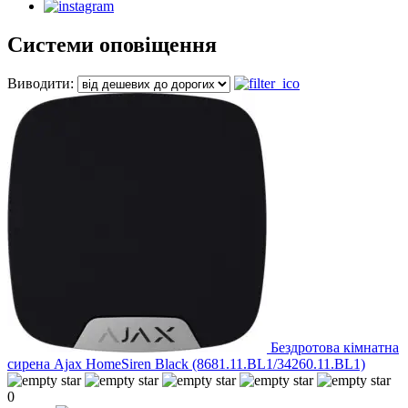
Системи оповіщення
Виводити:
Бездротова кімнатна
сирена Ajax HomeSiren Black (8681.11.BL1/34260.11.BL1)
0