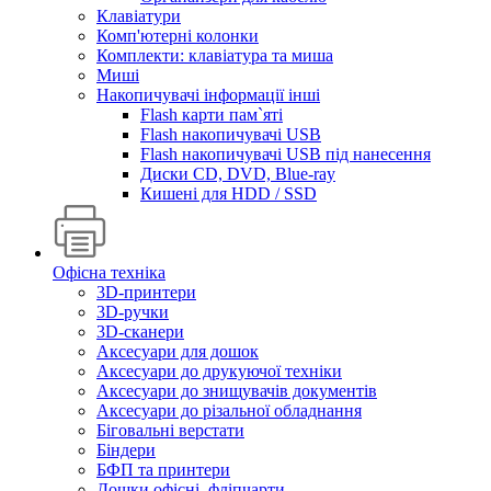
Клавіатури
Комп'ютерні колонки
Комплекти: клавіатура та миша
Миші
Накопичувачі інформації інші
Flash карти пам`яті
Flash накопичувачі USB
Flash накопичувачі USB під нанесення
Диски CD, DVD, Blue-ray
Кишені для HDD / SSD
Офісна техніка
3D-принтери
3D-ручки
3D-сканери
Аксесуари для дошок
Аксесуари до друкуючої техніки
Аксесуари до знищувачів документів
Аксесуари до різальної обладнання
Біговальні верстати
Біндери
БФП та принтери
Дошки офісні, фліпчарти