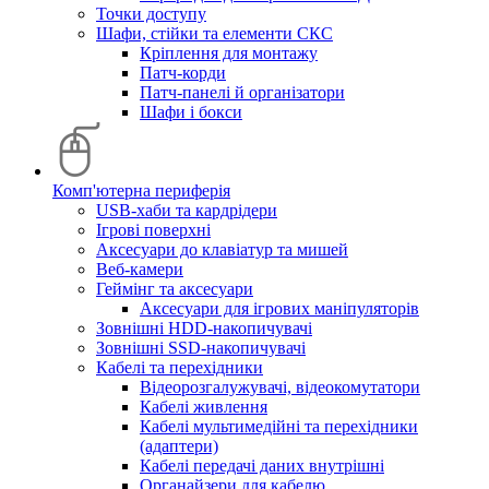
Точки доступу
Шафи, стійки та елементи СКС
Кріплення для монтажу
Патч-корди
Патч-панелі й організатори
Шафи і бокси
Комп'ютерна периферія
USB-хаби та кардрідери
Ігрові поверхні
Аксесуари до клавіатур та мишей
Веб-камери
Геймінг та аксесуари
Аксесуари для ігрових маніпуляторів
Зовнішні HDD-накопичувачі
Зовнішні SSD-накопичувачі
Кабелі та перехідники
Відеорозгалужувачі, відеокомутатори
Кабелі живлення
Кабелі мультимедійні та перехідники
(адаптери)
Кабелі передачі даних внутрішні
Органайзери для кабелю