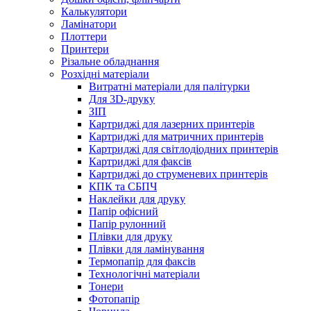
Калькулятори
Ламінатори
Плоттери
Принтери
Різальне обладнання
Розхідні матеріали
Витратні матеріали для палітурки
Для 3D-друку
ЗІП
Картриджі для лазерних принтерів
Картриджі для матричних принтерів
Картриджі для світлодіодних принтерів
Картриджі для факсів
Картриджі до струменевих принтерів
КПК та СБПЧ
Наклейки для друку
Папір офісний
Папір рулонний
Плівки для друку
Плівки для ламінування
Термопапір для факсів
Технологічні матеріали
Тонери
Фотопапір