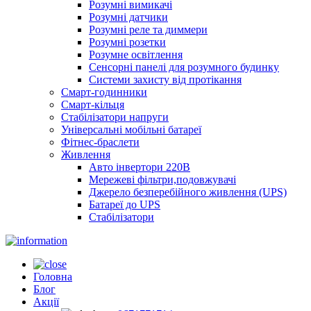
Розумні вимикачі
Розумні датчики
Розумні реле та диммери
Розумні розетки
Розумне освітлення
Сенсорні панелі для розумного будинку
Системи захисту від протікання
Смарт-годинники
Смарт-кільця
Стабілізатори напруги
Універсальні мобільні батареї
Фітнес-браслети
Живлення
Авто інвертори 220В
Мережеві фільтри,подовжувачі
Джерело безперебійного живлення (UPS)
Батареї до UPS
Стабілізатори
Головна
Блог
Акції