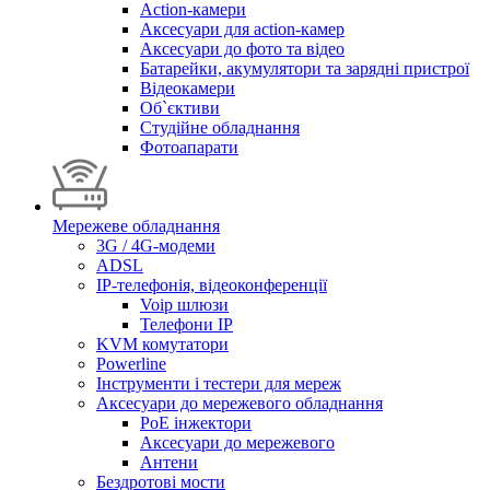
Action-камери
Аксесуари для action-камер
Аксесуари до фото та відео
Батарейки, акумулятори та зарядні пристрої
Відеокамери
Об`єктиви
Студійне обладнання
Фотоапарати
Мережеве обладнання
3G / 4G-модеми
ADSL
IP-телефонія, відеоконференції
Voip шлюзи
Телефони IP
KVM комутатори
Powerline
Інструменти і тестери для мереж
Аксесуари до мережевого обладнання
PoE інжектори
Аксесуари до мережевого
Антени
Бездротові мости