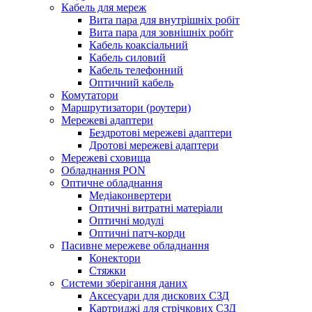
Кабель для мереж
Вита пара для внутрішніх робіт
Вита пара для зовнішніх робіт
Кабель коаксіальний
Кабель силовий
Кабель телефонний
Оптичний кабель
Комутатори
Маршрутизатори (роутери)
Мережеві адаптери
Бездротові мережеві адаптери
Дротові мережеві адаптери
Мережеві сховища
Обладнання PON
Оптичне обладнання
Медіаконвертери
Оптичні витратні матеріали
Оптичні модулі
Оптичні патч-корди
Пасивне мережеве обладнання
Конектори
Стяжки
Системи зберігання даних
Аксесуари для дискових СЗД
Картриджі для стрічкових СЗД