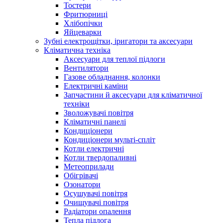
Тостери
Фритюрниці
Хлібопічки
Яйцеварки
Зубні електрощітки, іригатори та аксесуари
Кліматична техніка
Аксесуари для теплої підлоги
Вентилятори
Газове обладнання, колонки
Електричні каміни
Запчастини й аксесуари для кліматичної
техніки
Зволожувачі повітря
Кліматичні панелі
Кондиціонери
Кондиціонери мульті-спліт
Котли електричні
Котли твердопаливні
Метеоприлади
Обігрівачі
Озонатори
Осушувачі повітря
Очищувачі повітря
Радіатори опалення
Тепла підлога