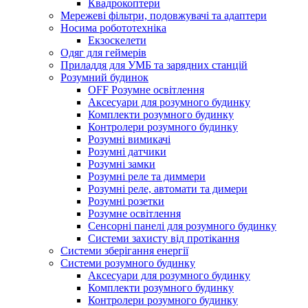
Квадрокоптери
Мережеві фільтри, подовжувачі та адаптери
Носима робототехніка
Екзоскелети
Одяг для геймерів
Приладдя для УМБ та зарядних станцій
Розумний будинок
OFF Розумне освітлення
Аксесуари для розумного будинку
Комплекти розумного будинку
Контролери розумного будинку
Розумні вимикачі
Розумні датчики
Розумні замки
Розумні реле та диммери
Розумні реле, автомати та димери
Розумні розетки
Розумне освітлення
Сенсорні панелі для розумного будинку
Системи захисту від протікання
Системи зберігання енергії
Системи розумного будинку
Аксесуари для розумного будинку
Комплекти розумного будинку
Контролери розумного будинку