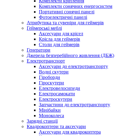
Комплекти кріплення
Комплекти сонячних енергосистем
Портативні сонячні панелі
Фотоелектричні панелі
Атрибутика та сувеніри для геймерів
Геймерські меблі
Аксесуари для крісел
Крісла для геймерів
Столи для геймерів
Генератори
Джерела безперебійного живлення (ДБЖ)
Електротранспорт
Аксесуари до електротранспорту
Водні скутери
Гіроборди
Гіроскутери
Електровелосипеди
Електросамокати
Електроскутери
Запчастини до електротранспорту
Мінібайки
Моноколеса
Зарядні станції
Квадрокоптери та аксесуари
Аксесуари для квадрокоптера