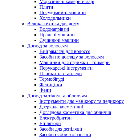
Морозильні камери й ларі
Плити
Посудомийні машини
Холодильники
Велика техніка для дому
Водонагрівачі
Пральні машини
Сушильні машини
Догляд за волоссям
Випрямлячі для волосся
Засоби по догляду за волоссям
Машинки для стрижки і тримери
Перукарські інструменти
Плойки та стайлери
Термобігуді
Фен-щітки
Фени
Догляд за тілом та обличчям
Інструменти для манікюру та педикюру
Дзеркала косметичні
Доглядова косметика для обличчя
Електробритви
Епілятори
Засоби для депіляції
Засоби особистої гігієни