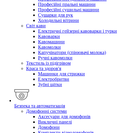
Професійні пральні машини
Професійні сушильні машини
Сушарки для рук
Холодильні вітрини
Світ кави
Електричні гейзерні кавоварки і турки
Кавоварки
Кавомашини
Кавомолки
Капучінатори (спінювачі молока)
Ручні кавомолки
Текстиль із підігрівом
Краса та здоров'я
Машинки для стрижки
Електробритви
Зубні щітки
Безпека та автоматизація
Домофонні системи
Аксесуари для домофонів
Викличні панелі
Домофони
Комплекти відеодомофонів