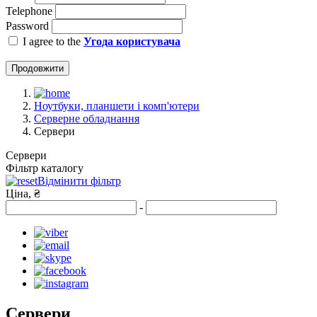
Telephone
Password
I agree to the
Угода користувача
Продовжити
Ноутбуки, планшети і комп'ютери
Серверне обладнання
Сервери
Сервери
Фільтр каталогу
Відмінити фільтр
Ціна, ₴
-
Сервери