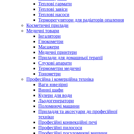
Теплові гармати
Теплові завіси
Теплові насоси
Терморегулятори для радіаторів опалення
Косметичні прилади
Медичні товари
Інгалятори
Глюкометри
Масажери
Медичні принтери
Прилади для домашньої терапії
Слухові апарати
Термометри медичні
Тонометри
Професійна і комерційна техніка
Ваги ювелірні
Винні шафи
Кулери для води
Льодогенератори
Поломиючі машини
Приладдя та аксесуари до професійної
техніки
Професійні конвекційні печі
Професійні пилососи
Професійні посудомиючі машини