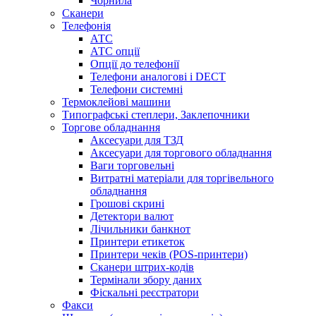
Чорнила
Сканери
Телефонія
АТС
АТС опції
Опції до телефонії
Телефони аналогові і DECT
Телефони системні
Термоклейові машини
Типографські степлери, Заклепочники
Торгове обладнання
Аксесуари для ТЗД
Аксесуари для торгового обладнання
Ваги торговельні
Витратні матеріали для торгівельного
обладнання
Грошові скрині
Детектори валют
Лічильники банкнот
Принтери етикеток
Принтери чеків (POS-принтери)
Сканери штрих-кодів
Термінали збору даних
Фіскальні реєстратори
Факси