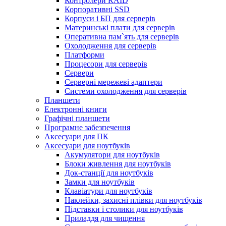
Контролери RAID
Корпоративні SSD
Корпуси і БП для серверів
Материнські плати для серверів
Оперативна пам`ять для серверів
Охолодження для серверів
Платформи
Процесори для серверів
Сервери
Серверні мережеві адаптери
Системи охолодження для серверів
Планшети
Електронні книги
Графічні планшети
Програмне забезпечення
Аксесуари для ПК
Аксесуари для ноутбуків
Акумулятори для ноутбуків
Блоки живлення для ноутбуків
Док-станції для ноутбуків
Замки для ноутбуків
Клавіатури для ноутбуків
Наклейки, захисні плівки для ноутбуків
Підставки і столики для ноутбуків
Приладдя для чищення