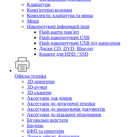
Клавіатури
Комп'ютерні колонки
Комплекти: клавіатура та миша
Миші
Накопичувачі інформації інші
Flash карти пам`яті
Flash накопичувачі USB
Flash накопичувачі USB під нанесення
Диски CD, DVD, Blue-ray
Кишені для HDD / SSD
Офісна техніка
3D-принтери
3D-ручки
3D-сканери
Аксесуари для дошок
Аксесуари до друкуючої техніки
Аксесуари до знищувачів документів
Аксесуари до різальної обладнання
Біговальні верстати
Біндери
БФП та принтери
Дошки офісні, фліпчарти