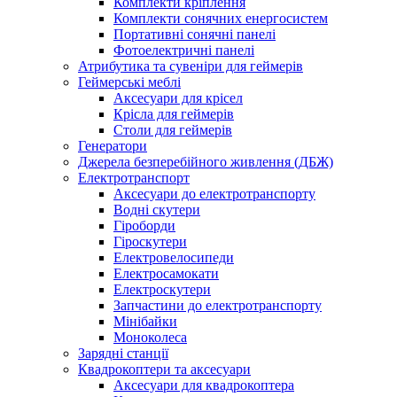
Комплекти кріплення
Комплекти сонячних енергосистем
Портативні сонячні панелі
Фотоелектричні панелі
Атрибутика та сувеніри для геймерів
Геймерські меблі
Аксесуари для крісел
Крісла для геймерів
Столи для геймерів
Генератори
Джерела безперебійного живлення (ДБЖ)
Електротранспорт
Аксесуари до електротранспорту
Водні скутери
Гіроборди
Гіроскутери
Електровелосипеди
Електросамокати
Електроскутери
Запчастини до електротранспорту
Мінібайки
Моноколеса
Зарядні станції
Квадрокоптери та аксесуари
Аксесуари для квадрокоптера