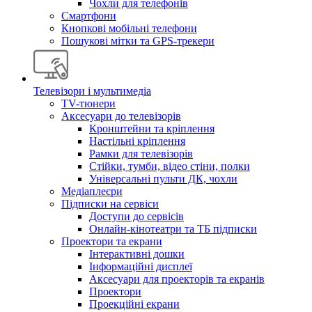
Чохли для телефонів
Смартфони
Кнопкові мобільні телефони
Пошукові мітки та GPS-трекери
Телевізори і мультимедіа
TV-тюнери
Аксесуари до телевізорів
Кронштейни та кріплення
Настільні кріплення
Рамки для телевізорів
Стійки, тумби, відео стіни, полки
Універсальні пульти ДК, чохли
Медіаплеєри
Підписки на сервіси
Доступи до сервісів
Онлайн-кінотеатри та ТБ підписки
Проектори та екрани
Інтерактивні дошки
Інформаційні дисплеї
Аксесуари для проекторів та екранів
Проектори
Проекційні екрани