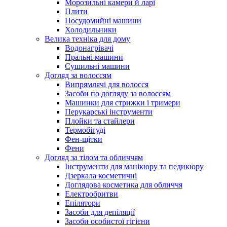
Морозильні камери й ларі
Плити
Посудомийні машини
Холодильники
Велика техніка для дому
Водонагрівачі
Пральні машини
Сушильні машини
Догляд за волоссям
Випрямлячі для волосся
Засоби по догляду за волоссям
Машинки для стрижки і тримери
Перукарські інструменти
Плойки та стайлери
Термобігуді
Фен-щітки
Фени
Догляд за тілом та обличчям
Інструменти для манікюру та педикюру
Дзеркала косметичні
Доглядова косметика для обличчя
Електробритви
Епілятори
Засоби для депіляції
Засоби особистої гігієни