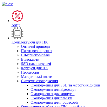
Акції
Комплектуючі для ПК
Оптичні приводи
Плати розширення
ШІ-прискорювачі
Відеокарти
SSD накопичувачі
Корпуси для ПК
Процесори
Материнські плати
Системи охолодження
Охолодження для SSD та жорстких дисків
Охолодження для відеокарт
Охолодження для корпусів
Охолодження для пам`яті
Охолодження для процесорів
Оперативна пам'ять для ПК і ноутбуків