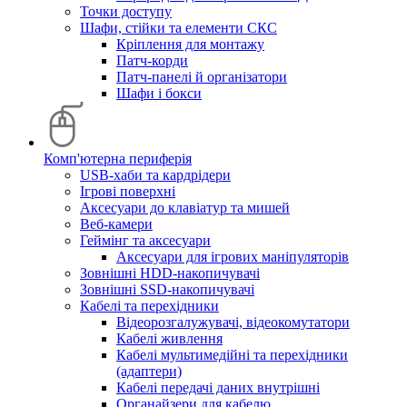
Точки доступу
Шафи, стійки та елементи СКС
Кріплення для монтажу
Патч-корди
Патч-панелі й організатори
Шафи і бокси
Комп'ютерна периферія
USB-хаби та кардрідери
Ігрові поверхні
Аксесуари до клавіатур та мишей
Веб-камери
Геймінг та аксесуари
Аксесуари для ігрових маніпуляторів
Зовнішні HDD-накопичувачі
Зовнішні SSD-накопичувачі
Кабелі та перехідники
Відеорозгалужувачі, відеокомутатори
Кабелі живлення
Кабелі мультимедійні та перехідники
(адаптери)
Кабелі передачі даних внутрішні
Органайзери для кабелю