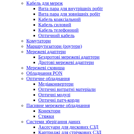
Кабель для мереж
Вита пара для внутрішніх робіт
Вита пара для зовнішніх робіт
Кабель коаксіальний
Кабель силовий
Кабель телефонний
Оптичний кабель
Комутатори
Маршрутизатори (роутери)
Мережеві адаптери
Бездротові мережеві адаптери
Дротові мережеві адаптери
Мережеві сховища
Обладнання PON
Оптичне обладнання
Медіаконвертери
Оптичні витратні матеріали
Оптичні модулі
Оптичні патч-корди
Пасивне мережеве обладнання
Конектори
Стяжки
Системи зберігання даних
Аксесуари для дискових СЗД
Картриджі для стрічкових СЗД