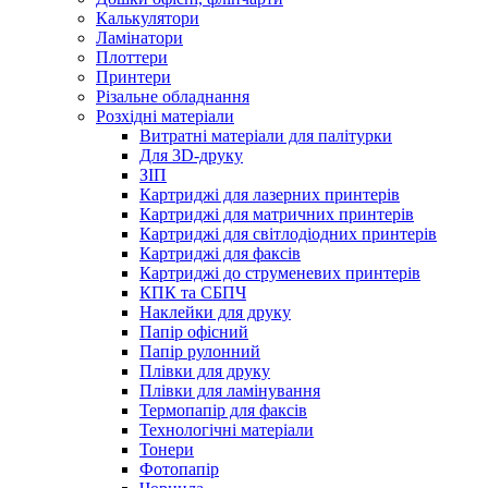
Калькулятори
Ламінатори
Плоттери
Принтери
Різальне обладнання
Розхідні матеріали
Витратні матеріали для палітурки
Для 3D-друку
ЗІП
Картриджі для лазерних принтерів
Картриджі для матричних принтерів
Картриджі для світлодіодних принтерів
Картриджі для факсів
Картриджі до струменевих принтерів
КПК та СБПЧ
Наклейки для друку
Папір офісний
Папір рулонний
Плівки для друку
Плівки для ламінування
Термопапір для факсів
Технологічні матеріали
Тонери
Фотопапір