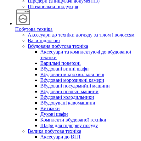
Шредери (знищувачі документів)
Штемпельна продукція
Побутова техніка
Аксесуари до техніки догляду за тілом і волоссям
Ваги підлогові
Вбудована побутова техніка
Аксесуари та комплектуючі до вбудованої
техніки
Варильні поверхні
Вбудовані винні шафи
Вбудовані мікрохвильові печі
Вбудовані морозильні камери
Вбудовані посудомийні машини
Вбудовані пральні машини
Вбудовані холодильники
Вбудовувані кавомашини
Витяжки
Духові шафи
Комплекти вбудованої техніки
Шафи для підігріву посуду
Велика побутова техніка
Аксесуари до ВПТ