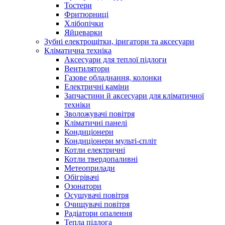
Тостери
Фритюрниці
Хлібопічки
Яйцеварки
Зубні електрощітки, іригатори та аксесуари
Кліматична техніка
Аксесуари для теплої підлоги
Вентилятори
Газове обладнання, колонки
Електричні каміни
Запчастини й аксесуари для кліматичної
техніки
Зволожувачі повітря
Кліматичні панелі
Кондиціонери
Кондиціонери мульті-спліт
Котли електричні
Котли твердопаливні
Метеоприлади
Обігрівачі
Озонатори
Осушувачі повітря
Очищувачі повітря
Радіатори опалення
Тепла підлога