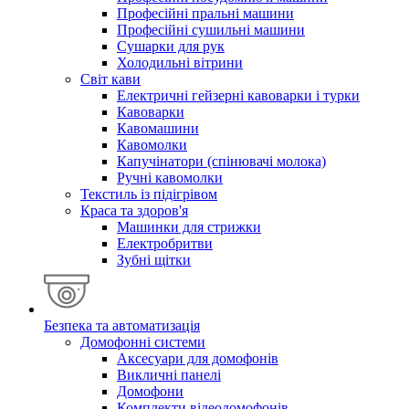
Професійні пральні машини
Професійні сушильні машини
Сушарки для рук
Холодильні вітрини
Світ кави
Електричні гейзерні кавоварки і турки
Кавоварки
Кавомашини
Кавомолки
Капучінатори (спінювачі молока)
Ручні кавомолки
Текстиль із підігрівом
Краса та здоров'я
Машинки для стрижки
Електробритви
Зубні щітки
Безпека та автоматизація
Домофонні системи
Аксесуари для домофонів
Викличні панелі
Домофони
Комплекти відеодомофонів