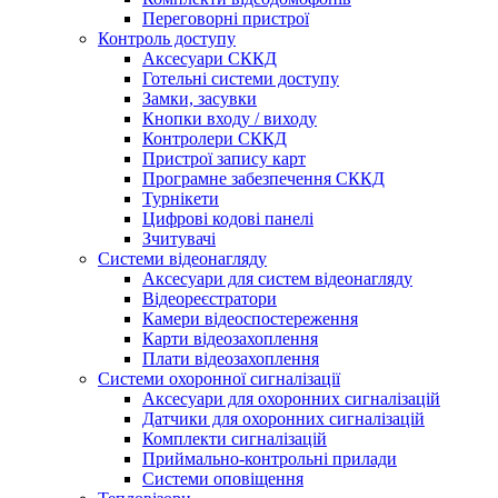
Переговорні пристрої
Контроль доступу
Аксесуари СККД
Готельні системи доступу
Замки, засувки
Кнопки входу / виходу
Контролери СККД
Пристрої запису карт
Програмне забезпечення СККД
Турнікети
Цифрові кодові панелі
Зчитувачі
Системи відеонагляду
Аксесуари для систем відеонагляду
Відеореєстратори
Камери відеоспостереження
Карти відеозахоплення
Плати відеозахоплення
Системи охоронної сигналізації
Аксесуари для охоронних сигналізацій
Датчики для охоронних сигналізацій
Комплекти сигналізацій
Приймально-контрольні прилади
Системи оповіщення