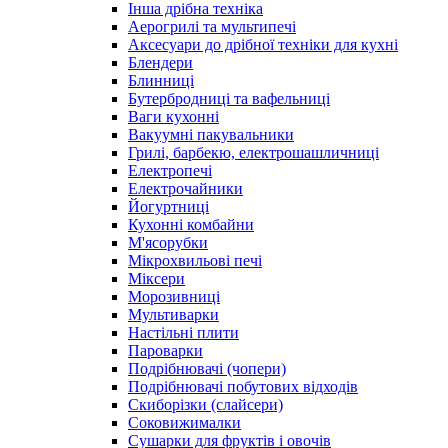
Інша дрібна техніка
Аерогрилі та мультипечі
Аксесуари до дрібної техніки для кухні
Блендери
Блинниці
Бутербродниці та вафельниці
Ваги кухонні
Вакуумні пакувальники
Грилі, барбекю, електрошашличниці
Електропечі
Електрочайники
Йогуртниці
Кухонні комбайни
М'ясорубки
Мікрохвильові печі
Міксери
Морозивниці
Мультиварки
Настільні плити
Пароварки
Подрібнювачі (чопери)
Подрібнювачі побутових відходів
Скиборізки (слайсери)
Соковижималки
Сушарки для фруктів і овочів