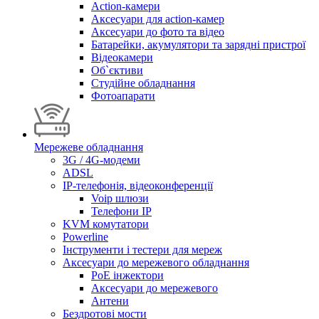
Action-камери
Аксесуари для action-камер
Аксесуари до фото та відео
Батарейки, акумулятори та зарядні пристрої
Відеокамери
Об`єктиви
Студійне обладнання
Фотоапарати
Мережеве обладнання
3G / 4G-модеми
ADSL
IP-телефонія, відеоконференції
Voip шлюзи
Телефони IP
KVM комутатори
Powerline
Інструменти і тестери для мереж
Аксесуари до мережевого обладнання
PoE інжектори
Аксесуари до мережевого
Антени
Бездротові мости