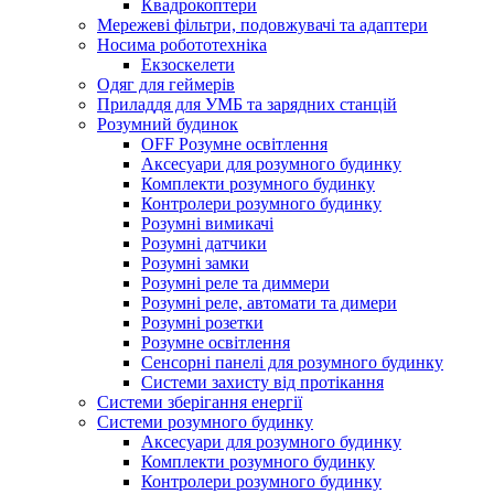
Квадрокоптери
Мережеві фільтри, подовжувачі та адаптери
Носима робототехніка
Екзоскелети
Одяг для геймерів
Приладдя для УМБ та зарядних станцій
Розумний будинок
OFF Розумне освітлення
Аксесуари для розумного будинку
Комплекти розумного будинку
Контролери розумного будинку
Розумні вимикачі
Розумні датчики
Розумні замки
Розумні реле та диммери
Розумні реле, автомати та димери
Розумні розетки
Розумне освітлення
Сенсорні панелі для розумного будинку
Системи захисту від протікання
Системи зберігання енергії
Системи розумного будинку
Аксесуари для розумного будинку
Комплекти розумного будинку
Контролери розумного будинку