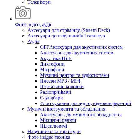
Телевізори
Фото, відео, аудіо
Аксесуари для стрімінгу (Stream Deck)
Аксесуари до навушників і гарнітур
Аудіо
OFFАксесуари для акустичних систем
Аксесуари для акустичних систем
Акустика Hi-Fi
Диктофони
Мікрофони
Музичні центри та аудіосистеми
Плеєри MP3 / MP4
Портативні колонки
Радіоприймачі
Саундбари
Устаткування для аудіо-, відеоконференцій
Музичні інструменти та обладнання
Аксесуари для музичного обладнання
Мікшерні пульти
Підсилювачі
Навушники та гарнітури
Фото і відео техніка