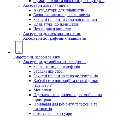
Сумки, чохли та рюкзаки для ноутбуків
Аксесуари для планшетів
Акумулятори для планшетів
Блоки живлення для планшетів
Захисні плівки та скло для планшетів
Клавіатури до планшетів
Чохли для планшетів
Аксесуари до електронних книг
Аксесуари дo графічних планшетів
Смартфони, засоби зв'язку
Аксесуари до мобільних телефонів
Запчастини для телефонів
Зарядні пристрої
Захисні плівки та скло до телефонів
Кабелі синхронізації та перехідники
(адаптери)
Моноподи
Підставки та кріплення для мобільних
пристроїв
Приладдя для ремонту телефонів та
планшетів
Стилуси та аксесуари