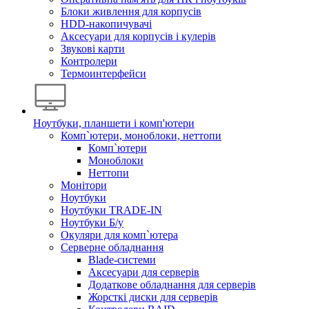
Блоки живлення для корпусів
HDD-накопичувачі
Аксесуари для корпусів і кулерів
Звукові карти
Контролери
Термоинтерфейси
Ноутбуки, планшети і комп'ютери
Комп`ютери, моноблоки, неттопи
Комп`ютери
Моноблоки
Неттопи
Монітори
Ноутбуки
Ноутбуки TRADE-IN
Ноутбуки Б/у
Окуляри для комп`ютера
Серверне обладнання
Blade-системи
Аксесуари для серверів
Додаткове обладнання для серверів
Жорсткі диски для серверів