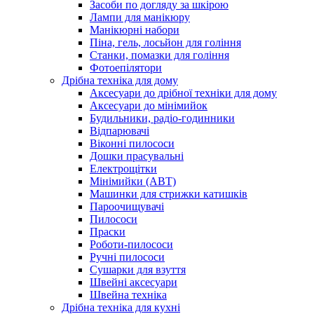
Засоби по догляду за шкірою
Лампи для манікюру
Манікюрні набори
Піна, гель, лосьйон для гоління
Станки, помазки для гоління
Фотоепілятори
Дрібна техніка для дому
Аксесуари до дрібної техніки для дому
Аксесуари до мінімийок
Будильники, радіо-годинники
Відпарювачі
Віконні пилососи
Дошки прасувальні
Електрощітки
Мінімийки (АВТ)
Машинки для стрижки катишків
Пароочищувачі
Пилососи
Праски
Роботи-пилососи
Ручні пилососи
Сушарки для взуття
Швейні аксесуари
Швейна техніка
Дрібна техніка для кухні