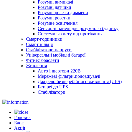
Розумні вимикачі
Розумні датчики
Розумні реле та диммери
Розумні розетки
Розумне освітлення
Сенсорні панелі для розумного будинку
Системи захисту від протікання
Смарт-годинники
Смарт-кільця
Стабілізатори напруги
Універсальні мобільні батареї
Фітнес-браслети
Живлення
Авто інвертори 220В
Мережеві фільтри,подовжувачі
Джерело безперебійного живлення (UPS)
Батареї до UPS
Стабілізатори
Головна
Блог
Акції