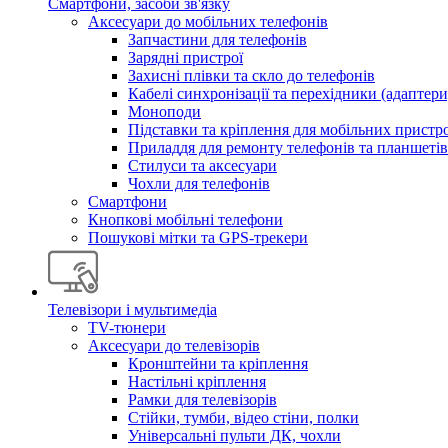
Смартфони, засоби зв'язку
Аксесуари до мобільних телефонів
Запчастини для телефонів
Зарядні пристрої
Захисні плівки та скло до телефонів
Кабелі синхронізації та перехідники (адаптери
Моноподи
Підставки та кріплення для мобільних пристр
Приладдя для ремонту телефонів та планшетів
Стилуси та аксесуари
Чохли для телефонів
Смартфони
Кнопкові мобільні телефони
Пошукові мітки та GPS-трекери
Телевізори і мультимедіа
TV-тюнери
Аксесуари до телевізорів
Кронштейни та кріплення
Настільні кріплення
Рамки для телевізорів
Стійки, тумби, відео стіни, полки
Універсальні пульти ДК, чохли