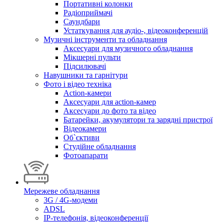
Портативні колонки
Радіоприймачі
Саундбари
Устаткування для аудіо-, відеоконференцій
Музичні інструменти та обладнання
Аксесуари для музичного обладнання
Мікшерні пульти
Підсилювачі
Навушники та гарнітури
Фото і відео техніка
Action-камери
Аксесуари для action-камер
Аксесуари до фото та відео
Батарейки, акумулятори та зарядні пристрої
Відеокамери
Об`єктиви
Студійне обладнання
Фотоапарати
Мережеве обладнання
3G / 4G-модеми
ADSL
IP-телефонія, відеоконференції