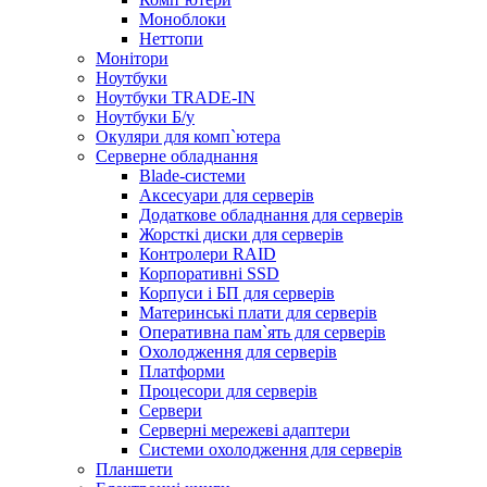
Моноблоки
Неттопи
Монітори
Ноутбуки
Ноутбуки TRADE-IN
Ноутбуки Б/у
Окуляри для комп`ютера
Серверне обладнання
Blade-системи
Аксесуари для серверів
Додаткове обладнання для серверів
Жорсткі диски для серверів
Контролери RAID
Корпоративні SSD
Корпуси і БП для серверів
Материнські плати для серверів
Оперативна пам`ять для серверів
Охолодження для серверів
Платформи
Процесори для серверів
Сервери
Серверні мережеві адаптери
Системи охолодження для серверів
Планшети