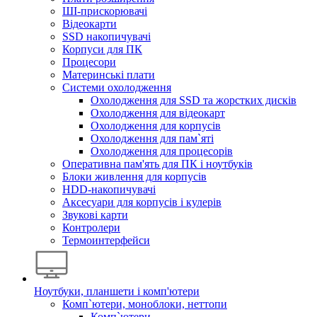
ШІ-прискорювачі
Відеокарти
SSD накопичувачі
Корпуси для ПК
Процесори
Материнські плати
Системи охолодження
Охолодження для SSD та жорстких дисків
Охолодження для відеокарт
Охолодження для корпусів
Охолодження для пам`яті
Охолодження для процесорів
Оперативна пам'ять для ПК і ноутбуків
Блоки живлення для корпусів
HDD-накопичувачі
Аксесуари для корпусів і кулерів
Звукові карти
Контролери
Термоинтерфейси
Ноутбуки, планшети і комп'ютери
Комп`ютери, моноблоки, неттопи
Комп`ютери