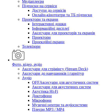
Медіаплеєри
Підписки на сервіси
Доступи до сервісів
Онлайн-кінотеатри та ТБ підписки
Проектори та екрани
Інтерактивні дошки
Інформаційні дисплеї
Аксесуари для проекторів та екранів
Проектори
Проекційні екрани
Телевізори
Фото, відео, аудіо
Аксесуари для стрімінгу (Stream Deck)
Аксесуари до навушників і гарнітур
Аудіо
OFFАксесуари для акустичних систем
Аксесуари для акустичних систем
Акустика Hi-Fi
Диктофони
Мікрофони
Музичні центри та аудіосистеми
Плеєри MP3 / MP4