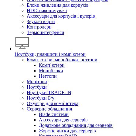
Блоки живлення для корпусів
HDD-накопичувачі
Аксесуари для корпусів і кулерів
Звукові карти
Контролери
Термоинтерфейси
Ноутбуки, планшети і комп'ютери
Комп`ютери, моноблоки, неттопи
Комп`ютери
Моноблоки
Неттопи
Монітори
Ноутбуки
Ноутбуки TRADE-IN
Ноутбуки Б/у
Окуляри для комп`ютера
Серверне обладнання
Blade-системи
Аксесуари для серверів
Додаткове обладнання для серверів
Жорсткі диски для серверів