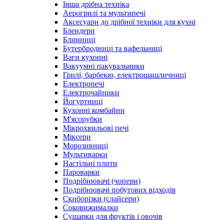
Інша дрібна техніка
Аерогрилі та мультипечі
Аксесуари до дрібної техніки для кухні
Блендери
Блинниці
Бутербродниці та вафельниці
Ваги кухонні
Вакуумні пакувальники
Грилі, барбекю, електрошашличниці
Електропечі
Електрочайники
Йогуртниці
Кухонні комбайни
М'ясорубки
Мікрохвильові печі
Міксери
Морозивниці
Мультиварки
Настільні плити
Пароварки
Подрібнювачі (чопери)
Подрібнювачі побутових відходів
Скиборізки (слайсери)
Соковижималки
Сушарки для фруктів і овочів