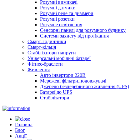
Розумні вимикачі
Розумні датчики
Розумні реле та диммери
Розумні розетки
Розумне освітлення
Сенсорні панелі для розумного будинку
Системи захисту від протікання
Смарт-годинники
Смарт-кільця
Стабілізатори напруги
Універсальні мобільні батареї
Фітнес-браслети
Живлення
Авто інвертори 220В
Мережеві фільтри,подовжувачі
Джерело безперебійного живлення (UPS)
Батареї до UPS
Стабілізатори
Головна
Блог
Акції