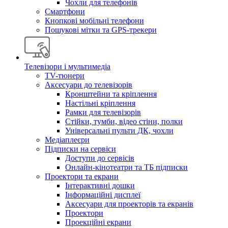
Чохли для телефонів
Смартфони
Кнопкові мобільні телефони
Пошукові мітки та GPS-трекери
Телевізори і мультимедіа
TV-тюнери
Аксесуари до телевізорів
Кронштейни та кріплення
Настільні кріплення
Рамки для телевізорів
Стійки, тумби, відео стіни, полки
Універсальні пульти ДК, чохли
Медіаплеєри
Підписки на сервіси
Доступи до сервісів
Онлайн-кінотеатри та ТБ підписки
Проектори та екрани
Інтерактивні дошки
Інформаційні дисплеї
Аксесуари для проекторів та екранів
Проектори
Проекційні екрани