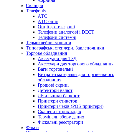
Чорнила
Сканери
Телефонія
АТС
АТС опції
Опції до телефонії
Телефони аналогові і DECT
Телефони системні
Термоклейові машини
Типографські степлери, Заклепочники
Торгове обладнання
Аксесуари для ТЗД
Аксесуари для торгового обладнання
Ваги торговельні
Витратні матеріали для торгівельного
обладнання
Грошові скрині
Детектори валют
Лічильники банкнот
Принтери етикеток
Принтери чеків (POS-принтери)
Сканери штрих-кодів
Термінали збору даних
Фіскальні реєстратори
Факси