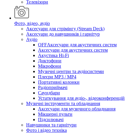
Телевізори
Фото, відео, аудіо
Аксесуари для стрімінгу (Stream Deck)
Аксесуари до навушників і гарнітур
Аудіо
OFFАксесуари для акустичних систем
Аксесуари для акустичних систем
Акустика Hi-Fi
Диктофони
Мікрофони
Музичні центри та аудіосистеми
Плеєри MP3 / MP4
Портативні колонки
Радіоприймачі
Саундбари
Устаткування для аудіо-, відеоконференцій
Музичні інструменти та обладнання
Аксесуари для музичного обладнання
Мікшерні пульти
Підсилювачі
Навушники та гарнітури
Фото і відео техніка