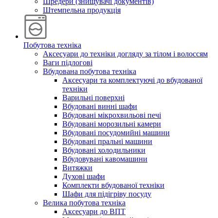
Шредери (знищувачі документів)
Штемпельна продукція
Побутова техніка
Аксесуари до техніки догляду за тілом і волоссям
Ваги підлогові
Вбудована побутова техніка
Аксесуари та комплектуючі до вбудованої
техніки
Варильні поверхні
Вбудовані винні шафи
Вбудовані мікрохвильові печі
Вбудовані морозильні камери
Вбудовані посудомийні машини
Вбудовані пральні машини
Вбудовані холодильники
Вбудовувані кавомашини
Витяжки
Духові шафи
Комплекти вбудованої техніки
Шафи для підігріву посуду
Велика побутова техніка
Аксесуари до ВПТ