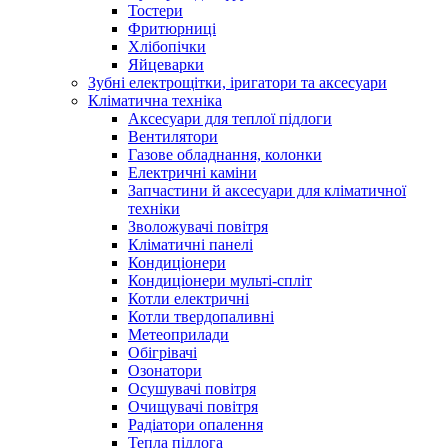
Тостери
Фритюрниці
Хлібопічки
Яйцеварки
Зубні електрощітки, іригатори та аксесуари
Кліматична техніка
Аксесуари для теплої підлоги
Вентилятори
Газове обладнання, колонки
Електричні каміни
Запчастини й аксесуари для кліматичної
техніки
Зволожувачі повітря
Кліматичні панелі
Кондиціонери
Кондиціонери мульті-спліт
Котли електричні
Котли твердопаливні
Метеоприлади
Обігрівачі
Озонатори
Осушувачі повітря
Очищувачі повітря
Радіатори опалення
Тепла підлога