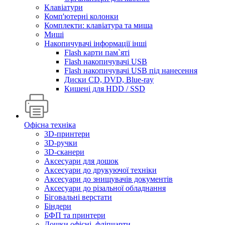
Клавіатури
Комп'ютерні колонки
Комплекти: клавіатура та миша
Миші
Накопичувачі інформації інші
Flash карти пам`яті
Flash накопичувачі USB
Flash накопичувачі USB під нанесення
Диски CD, DVD, Blue-ray
Кишені для HDD / SSD
Офісна техніка
3D-принтери
3D-ручки
3D-сканери
Аксесуари для дошок
Аксесуари до друкуючої техніки
Аксесуари до знищувачів документів
Аксесуари до різальної обладнання
Біговальні верстати
Біндери
БФП та принтери
Дошки офісні, фліпчарти