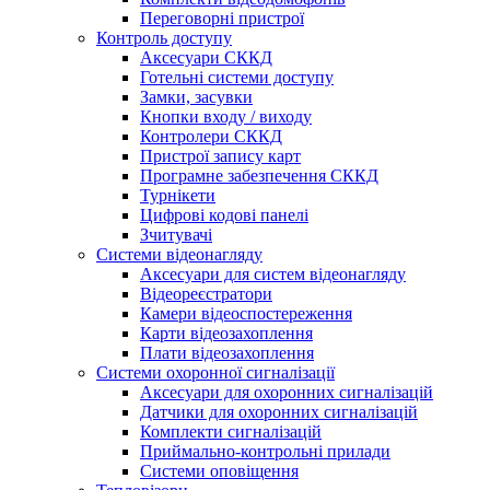
Переговорні пристрої
Контроль доступу
Аксесуари СККД
Готельні системи доступу
Замки, засувки
Кнопки входу / виходу
Контролери СККД
Пристрої запису карт
Програмне забезпечення СККД
Турнікети
Цифрові кодові панелі
Зчитувачі
Системи відеонагляду
Аксесуари для систем відеонагляду
Відеореєстратори
Камери відеоспостереження
Карти відеозахоплення
Плати відеозахоплення
Системи охоронної сигналізації
Аксесуари для охоронних сигналізацій
Датчики для охоронних сигналізацій
Комплекти сигналізацій
Приймально-контрольні прилади
Системи оповіщення