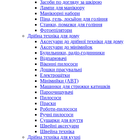
Засоби по догляду за шкірою
Лампи для манікюру
Манікюрні набори
Піна, гель, лосьйон для гоління
Станки, помазки для гоління
Фотоепілятори
Дрібна техніка для дому
Аксесуари до дрібної техніки для дому
Аксесуари до мінімийок
Будильники, радіо-годинники
Відпарювачі
Віконні пилососи
Дошки прасувальні
Електрощітки
Мінімийки (АВТ)
Машинки для стрижки катишків
Пароочищувачі
Пилососи
Праски
Роботи-пилососи
Ручні пилососи
Сушарки для взуття
Швейні аксесуари
Швейна техніка
Дрібна техніка для кухні