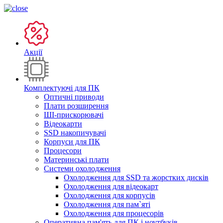
Акції
Комплектуючі для ПК
Оптичні приводи
Плати розширення
ШІ-прискорювачі
Відеокарти
SSD накопичувачі
Корпуси для ПК
Процесори
Материнські плати
Системи охолодження
Охолодження для SSD та жорстких дисків
Охолодження для відеокарт
Охолодження для корпусів
Охолодження для пам`яті
Охолодження для процесорів
Оперативна пам'ять для ПК і ноутбуків