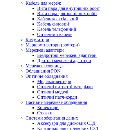
Кабель для мереж
Вита пара для внутрішніх робіт
Вита пара для зовнішніх робіт
Кабель коаксіальний
Кабель силовий
Кабель телефонний
Оптичний кабель
Комутатори
Маршрутизатори (роутери)
Мережеві адаптери
Бездротові мережеві адаптери
Дротові мережеві адаптери
Мережеві сховища
Обладнання PON
Оптичне обладнання
Медіаконвертери
Оптичні витратні матеріали
Оптичні модулі
Оптичні патч-корди
Пасивне мережеве обладнання
Конектори
Стяжки
Системи зберігання даних
Аксесуари для дискових СЗД
Картриджі для стрічкових СЗД