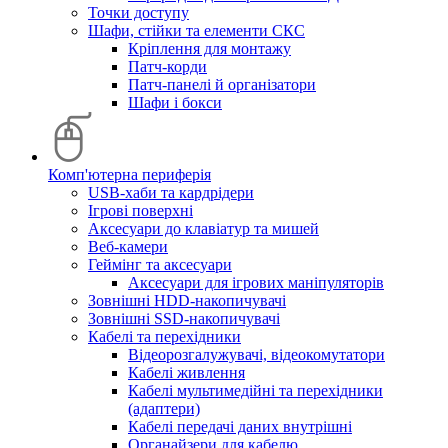
Точки доступу
Шафи, стійки та елементи СКС
Кріплення для монтажу
Патч-корди
Патч-панелі й організатори
Шафи і бокси
Комп'ютерна периферія
USB-хаби та кардрідери
Ігрові поверхні
Аксесуари до клавіатур та мишей
Веб-камери
Геймінг та аксесуари
Аксесуари для ігрових маніпуляторів
Зовнішні HDD-накопичувачі
Зовнішні SSD-накопичувачі
Кабелі та перехідники
Відеорозгалужувачі, відеокомутатори
Кабелі живлення
Кабелі мультимедійні та перехідники
(адаптери)
Кабелі передачі даних внутрішні
Органайзери для кабелю