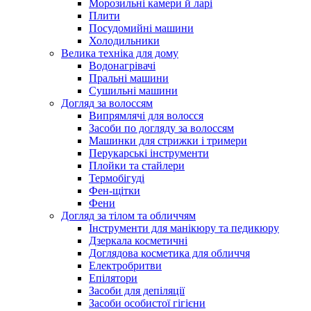
Морозильні камери й ларі
Плити
Посудомийні машини
Холодильники
Велика техніка для дому
Водонагрівачі
Пральні машини
Сушильні машини
Догляд за волоссям
Випрямлячі для волосся
Засоби по догляду за волоссям
Машинки для стрижки і тримери
Перукарські інструменти
Плойки та стайлери
Термобігуді
Фен-щітки
Фени
Догляд за тілом та обличчям
Інструменти для манікюру та педикюру
Дзеркала косметичні
Доглядова косметика для обличчя
Електробритви
Епілятори
Засоби для депіляції
Засоби особистої гігієни