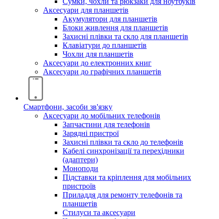
Сумки, чохли та рюкзаки для ноутбуків
Аксесуари для планшетів
Акумулятори для планшетів
Блоки живлення для планшетів
Захисні плівки та скло для планшетів
Клавіатури до планшетів
Чохли для планшетів
Аксесуари до електронних книг
Аксесуари дo графічних планшетів
Смартфони, засоби зв'язку
Аксесуари до мобільних телефонів
Запчастини для телефонів
Зарядні пристрої
Захисні плівки та скло до телефонів
Кабелі синхронізації та перехідники
(адаптери)
Моноподи
Підставки та кріплення для мобільних
пристроїв
Приладдя для ремонту телефонів та
планшетів
Стилуси та аксесуари