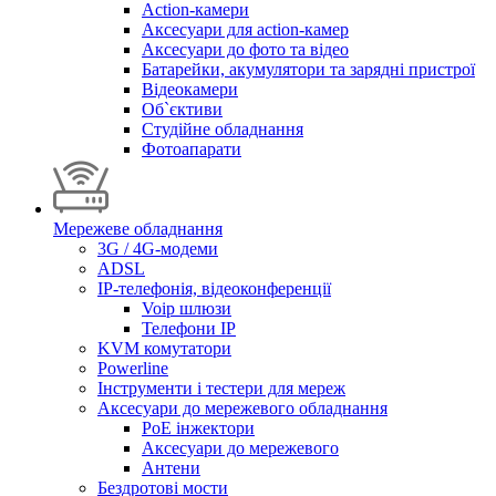
Action-камери
Аксесуари для action-камер
Аксесуари до фото та відео
Батарейки, акумулятори та зарядні пристрої
Відеокамери
Об`єктиви
Студійне обладнання
Фотоапарати
Мережеве обладнання
3G / 4G-модеми
ADSL
IP-телефонія, відеоконференції
Voip шлюзи
Телефони IP
KVM комутатори
Powerline
Інструменти і тестери для мереж
Аксесуари до мережевого обладнання
PoE інжектори
Аксесуари до мережевого
Антени
Бездротові мости