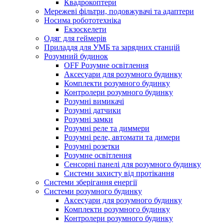
Квадрокоптери
Мережеві фільтри, подовжувачі та адаптери
Носима робототехніка
Екзоскелети
Одяг для геймерів
Приладдя для УМБ та зарядних станцій
Розумний будинок
OFF Розумне освітлення
Аксесуари для розумного будинку
Комплекти розумного будинку
Контролери розумного будинку
Розумні вимикачі
Розумні датчики
Розумні замки
Розумні реле та диммери
Розумні реле, автомати та димери
Розумні розетки
Розумне освітлення
Сенсорні панелі для розумного будинку
Системи захисту від протікання
Системи зберігання енергії
Системи розумного будинку
Аксесуари для розумного будинку
Комплекти розумного будинку
Контролери розумного будинку