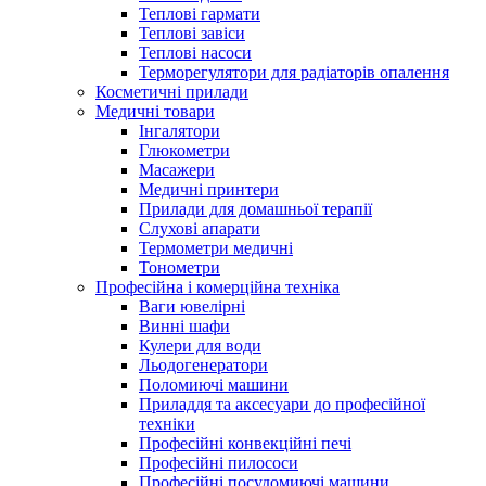
Теплові гармати
Теплові завіси
Теплові насоси
Терморегулятори для радіаторів опалення
Косметичні прилади
Медичні товари
Інгалятори
Глюкометри
Масажери
Медичні принтери
Прилади для домашньої терапії
Слухові апарати
Термометри медичні
Тонометри
Професійна і комерційна техніка
Ваги ювелірні
Винні шафи
Кулери для води
Льодогенератори
Поломиючі машини
Приладдя та аксесуари до професійної
техніки
Професійні конвекційні печі
Професійні пилососи
Професійні посудомиючі машини