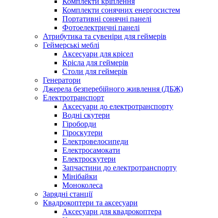
Комплекти кріплення
Комплекти сонячних енергосистем
Портативні сонячні панелі
Фотоелектричні панелі
Атрибутика та сувеніри для геймерів
Геймерські меблі
Аксесуари для крісел
Крісла для геймерів
Столи для геймерів
Генератори
Джерела безперебійного живлення (ДБЖ)
Електротранспорт
Аксесуари до електротранспорту
Водні скутери
Гіроборди
Гіроскутери
Електровелосипеди
Електросамокати
Електроскутери
Запчастини до електротранспорту
Мінібайки
Моноколеса
Зарядні станції
Квадрокоптери та аксесуари
Аксесуари для квадрокоптера