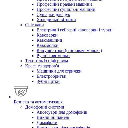
Професійні пральні машини
Професійні сушильні машини
Сушарки для рук
Холодильні вітрини
Світ кави
Електричні гейзерні кавоварки і турки
Кавоварки
Кавомашини
Кавомолки
Капучінатори (спінювачі молока)
Ручні кавомолки
Текстиль із підігрівом
Краса та здоров'я
Машинки для стрижки
Електробритви
Зубні щітки
Безпека та автоматизація
Домофонні системи
Аксесуари для домофонів
Викличні панелі
Домофони
Комплекти відеодомофонів