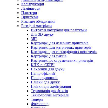
Калькулятори
Ламінатори
Плоттери
Принтери
Різальне обладнання
Розхідні матеріали
Витратні матеріали для палітурки
Для 3D-друку
ЗІП
Картриджі для лазерних принтерів
Картриджі для матричних принтерів
Картриджі для світлодіодних принтерів
Картриджі для факсів
Картриджі до струменевих принтерів
КПК та СБПЧ
Наклейки для друку
Папір офісний
Папір рулонний
Плівки для друку
Плівки для ламінування
Термопапір для факсів
Технологічні матеріали
Тонери
Фотопапір