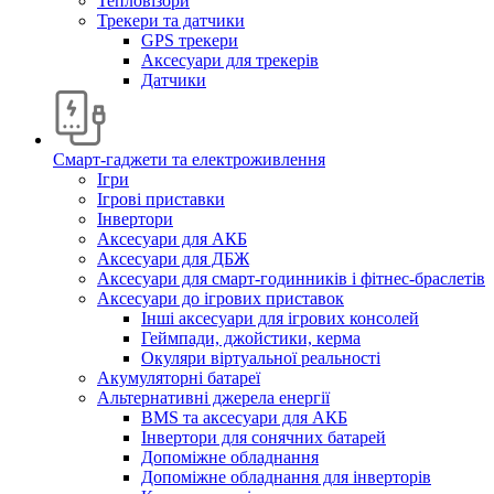
Тепловізори
Трекери та датчики
GPS трекери
Аксесуари для трекерів
Датчики
Смарт-гаджети та електроживлення
Ігри
Ігрові приставки
Інвертори
Аксесуари для АКБ
Аксесуари для ДБЖ
Аксесуари для смарт-годинників і фітнес-браслетів
Аксесуари до ігрових приставок
Інші аксесуари для ігрових консолей
Геймпади, джойстики, керма
Окуляри віртуальної реальності
Акумуляторні батареї
Альтернативні джерела енергії
BMS та аксесуари для АКБ
Інвертори для сонячних батарей
Допоміжне обладнання
Допоміжне обладнання для інверторів