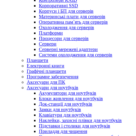
Контролери RAID
Корпоративні SSD
Корпуси і БП для серверів
Материнські плати для серверів
Оперативна пам`ять для серверів
Охолодження для серверів
Платформи
Процесори для серверів
Сервери
Серверні мережеві адаптери
Системи охолодження для серверів
Планшети
Електронні книги
Графічні планшети
Програмне забезпечення
Аксесуари для ПК
Аксесуари для ноутбуків
Акумулятори для ноутбуків
Блоки живлення для ноутбуків
Док-станції для ноутбуків
Замки для ноутбуків
Клавіатури для ноутбуків
Наклейки, захисні плівки для ноутбуків
Підставки і столики для ноутбуків
Приладдя для чищення