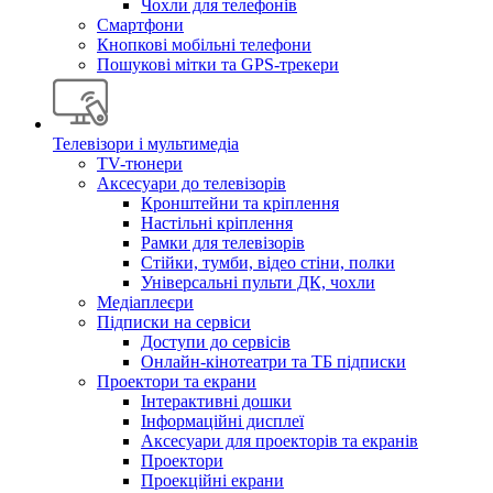
Чохли для телефонів
Смартфони
Кнопкові мобільні телефони
Пошукові мітки та GPS-трекери
Телевізори і мультимедіа
TV-тюнери
Аксесуари до телевізорів
Кронштейни та кріплення
Настільні кріплення
Рамки для телевізорів
Стійки, тумби, відео стіни, полки
Універсальні пульти ДК, чохли
Медіаплеєри
Підписки на сервіси
Доступи до сервісів
Онлайн-кінотеатри та ТБ підписки
Проектори та екрани
Інтерактивні дошки
Інформаційні дисплеї
Аксесуари для проекторів та екранів
Проектори
Проекційні екрани