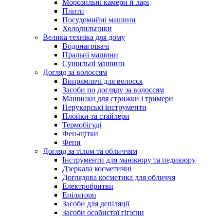
Морозильні камери й ларі
Плити
Посудомийні машини
Холодильники
Велика техніка для дому
Водонагрівачі
Пральні машини
Сушильні машини
Догляд за волоссям
Випрямлячі для волосся
Засоби по догляду за волоссям
Машинки для стрижки і тримери
Перукарські інструменти
Плойки та стайлери
Термобігуді
Фен-щітки
Фени
Догляд за тілом та обличчям
Інструменти для манікюру та педикюру
Дзеркала косметичні
Доглядова косметика для обличчя
Електробритви
Епілятори
Засоби для депіляції
Засоби особистої гігієни