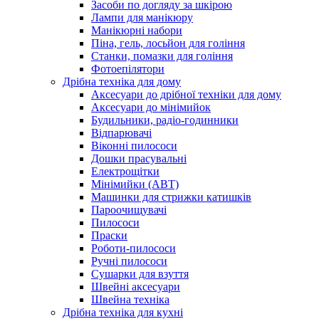
Засоби по догляду за шкірою
Лампи для манікюру
Манікюрні набори
Піна, гель, лосьйон для гоління
Станки, помазки для гоління
Фотоепілятори
Дрібна техніка для дому
Аксесуари до дрібної техніки для дому
Аксесуари до мінімийок
Будильники, радіо-годинники
Відпарювачі
Віконні пилососи
Дошки прасувальні
Електрощітки
Мінімийки (АВТ)
Машинки для стрижки катишків
Пароочищувачі
Пилососи
Праски
Роботи-пилососи
Ручні пилососи
Сушарки для взуття
Швейні аксесуари
Швейна техніка
Дрібна техніка для кухні