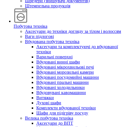
Шредери (знищувачі документів)
Штемпельна продукція
Побутова техніка
Аксесуари до техніки догляду за тілом і волоссям
Ваги підлогові
Вбудована побутова техніка
Аксесуари та комплектуючі до вбудованої
техніки
Варильні поверхні
Вбудовані винні шафи
Вбудовані мікрохвильові печі
Вбудовані морозильні камери
Вбудовані посудомийні машини
Вбудовані пральні машини
Вбудовані холодильники
Вбудовувані кавомашини
Витяжки
Духові шафи
Комплекти вбудованої техніки
Шафи для підігріву посуду
Велика побутова техніка
Аксесуари до ВПТ