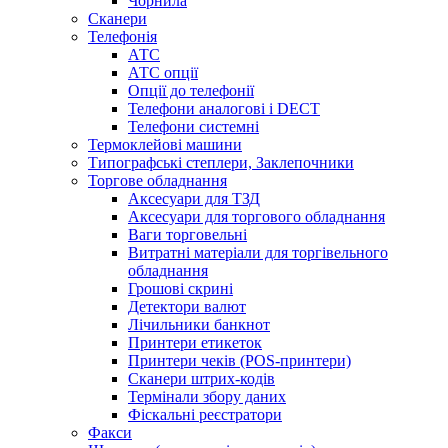
Чорнила
Сканери
Телефонія
АТС
АТС опції
Опції до телефонії
Телефони аналогові і DECT
Телефони системні
Термоклейові машини
Типографські степлери, Заклепочники
Торгове обладнання
Аксесуари для ТЗД
Аксесуари для торгового обладнання
Ваги торговельні
Витратні матеріали для торгівельного
обладнання
Грошові скрині
Детектори валют
Лічильники банкнот
Принтери етикеток
Принтери чеків (POS-принтери)
Сканери штрих-кодів
Термінали збору даних
Фіскальні реєстратори
Факси