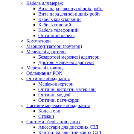
Кабель для мереж
Вита пара для внутрішніх робіт
Вита пара для зовнішніх робіт
Кабель коаксіальний
Кабель силовий
Кабель телефонний
Оптичний кабель
Комутатори
Маршрутизатори (роутери)
Мережеві адаптери
Бездротові мережеві адаптери
Дротові мережеві адаптери
Мережеві сховища
Обладнання PON
Оптичне обладнання
Медіаконвертери
Оптичні витратні матеріали
Оптичні модулі
Оптичні патч-корди
Пасивне мережеве обладнання
Конектори
Стяжки
Системи зберігання даних
Аксесуари для дискових СЗД
Картриджі для стрічкових СЗД