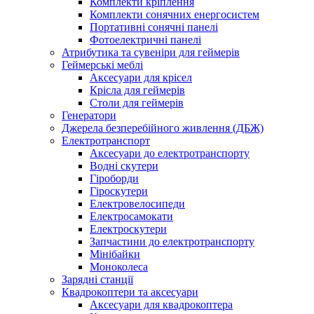
Комплекти кріплення
Комплекти сонячних енергосистем
Портативні сонячні панелі
Фотоелектричні панелі
Атрибутика та сувеніри для геймерів
Геймерські меблі
Аксесуари для крісел
Крісла для геймерів
Столи для геймерів
Генератори
Джерела безперебійного живлення (ДБЖ)
Електротранспорт
Аксесуари до електротранспорту
Водні скутери
Гіроборди
Гіроскутери
Електровелосипеди
Електросамокати
Електроскутери
Запчастини до електротранспорту
Мінібайки
Моноколеса
Зарядні станції
Квадрокоптери та аксесуари
Аксесуари для квадрокоптера