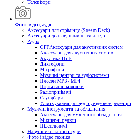
Телевізори
Фото, відео, аудіо
Аксесуари для стрімінгу (Stream Deck)
Аксесуари до навушників і гарнітур
Аудіо
OFFАксесуари для акустичних систем
Аксесуари для акустичних систем
Акустика Hi-Fi
Диктофони
Мікрофони
Музичні центри та аудіосистеми
Плеєри MP3 / MP4
Портативні колонки
Радіоприймачі
Саундбари
Устаткування для аудіо-, відеоконференцій
Музичні інструменти та обладнання
Аксесуари для музичного обладнання
Мікшерні пульти
Підсилювачі
Навушники та гарнітури
Фото і відео техніка