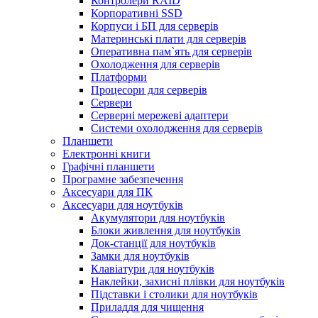
Контролери RAID
Корпоративні SSD
Корпуси і БП для серверів
Материнські плати для серверів
Оперативна пам`ять для серверів
Охолодження для серверів
Платформи
Процесори для серверів
Сервери
Серверні мережеві адаптери
Системи охолодження для серверів
Планшети
Електронні книги
Графічні планшети
Програмне забезпечення
Аксесуари для ПК
Аксесуари для ноутбуків
Акумулятори для ноутбуків
Блоки живлення для ноутбуків
Док-станції для ноутбуків
Замки для ноутбуків
Клавіатури для ноутбуків
Наклейки, захисні плівки для ноутбуків
Підставки і столики для ноутбуків
Приладдя для чищення