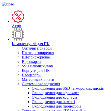
Акції
Комплектуючі для ПК
Оптичні приводи
Плати розширення
ШІ-прискорювачі
Відеокарти
SSD накопичувачі
Корпуси для ПК
Процесори
Материнські плати
Системи охолодження
Охолодження для SSD та жорстких дисків
Охолодження для відеокарт
Охолодження для корпусів
Охолодження для пам`яті
Охолодження для процесорів
Оперативна пам'ять для ПК і ноутбуків