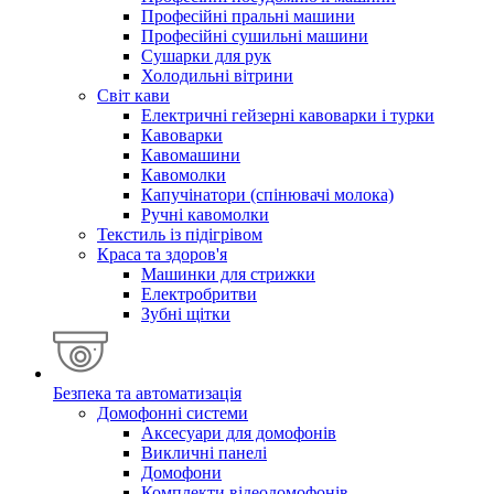
Професійні пральні машини
Професійні сушильні машини
Сушарки для рук
Холодильні вітрини
Світ кави
Електричні гейзерні кавоварки і турки
Кавоварки
Кавомашини
Кавомолки
Капучінатори (спінювачі молока)
Ручні кавомолки
Текстиль із підігрівом
Краса та здоров'я
Машинки для стрижки
Електробритви
Зубні щітки
Безпека та автоматизація
Домофонні системи
Аксесуари для домофонів
Викличні панелі
Домофони
Комплекти відеодомофонів