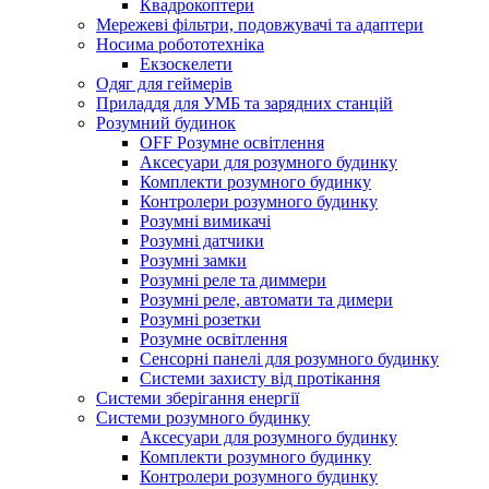
Квадрокоптери
Мережеві фільтри, подовжувачі та адаптери
Носима робототехніка
Екзоскелети
Одяг для геймерів
Приладдя для УМБ та зарядних станцій
Розумний будинок
OFF Розумне освітлення
Аксесуари для розумного будинку
Комплекти розумного будинку
Контролери розумного будинку
Розумні вимикачі
Розумні датчики
Розумні замки
Розумні реле та диммери
Розумні реле, автомати та димери
Розумні розетки
Розумне освітлення
Сенсорні панелі для розумного будинку
Системи захисту від протікання
Системи зберігання енергії
Системи розумного будинку
Аксесуари для розумного будинку
Комплекти розумного будинку
Контролери розумного будинку