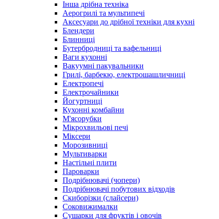
Інша дрібна техніка
Аерогрилі та мультипечі
Аксесуари до дрібної техніки для кухні
Блендери
Блинниці
Бутербродниці та вафельниці
Ваги кухонні
Вакуумні пакувальники
Грилі, барбекю, електрошашличниці
Електропечі
Електрочайники
Йогуртниці
Кухонні комбайни
М'ясорубки
Мікрохвильові печі
Міксери
Морозивниці
Мультиварки
Настільні плити
Пароварки
Подрібнювачі (чопери)
Подрібнювачі побутових відходів
Скиборізки (слайсери)
Соковижималки
Сушарки для фруктів і овочів