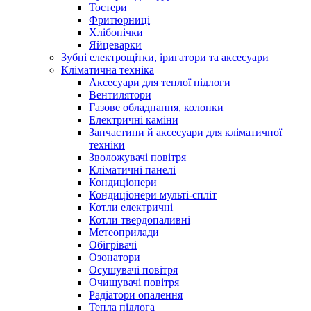
Тостери
Фритюрниці
Хлібопічки
Яйцеварки
Зубні електрощітки, іригатори та аксесуари
Кліматична техніка
Аксесуари для теплої підлоги
Вентилятори
Газове обладнання, колонки
Електричні каміни
Запчастини й аксесуари для кліматичної
техніки
Зволожувачі повітря
Кліматичні панелі
Кондиціонери
Кондиціонери мульті-спліт
Котли електричні
Котли твердопаливні
Метеоприлади
Обігрівачі
Озонатори
Осушувачі повітря
Очищувачі повітря
Радіатори опалення
Тепла підлога