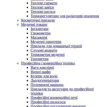
Теплові гармати
Теплові завіси
Теплові насоси
Терморегулятори для радіаторів опалення
Косметичні прилади
Медичні товари
Інгалятори
Глюкометри
Масажери
Медичні принтери
Прилади для домашньої терапії
Слухові апарати
Термометри медичні
Тонометри
Професійна і комерційна техніка
Ваги ювелірні
Винні шафи
Кулери для води
Льодогенератори
Поломиючі машини
Приладдя та аксесуари до професійної
техніки
Професійні конвекційні печі
Професійні пилососи
Професійні посудомиючі машини