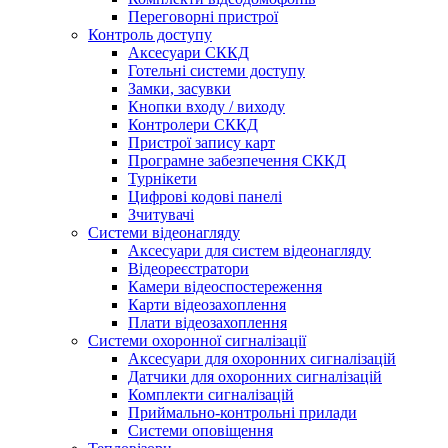
Переговорні пристрої
Контроль доступу
Аксесуари СККД
Готельні системи доступу
Замки, засувки
Кнопки входу / виходу
Контролери СККД
Пристрої запису карт
Програмне забезпечення СККД
Турнікети
Цифрові кодові панелі
Зчитувачі
Системи відеонагляду
Аксесуари для систем відеонагляду
Відеореєстратори
Камери відеоспостереження
Карти відеозахоплення
Плати відеозахоплення
Системи охоронної сигналізації
Аксесуари для охоронних сигналізацій
Датчики для охоронних сигналізацій
Комплекти сигналізацій
Приймально-контрольні прилади
Системи оповіщення