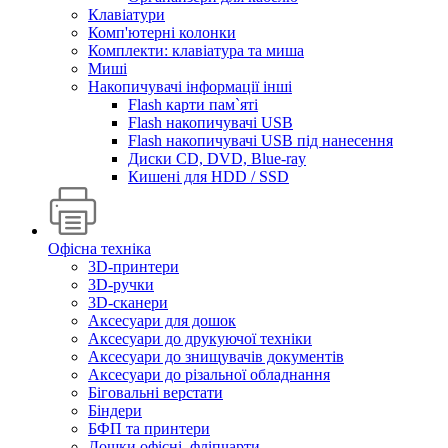
Клавіатури
Комп'ютерні колонки
Комплекти: клавіатура та миша
Миші
Накопичувачі інформації інші
Flash карти пам`яті
Flash накопичувачі USB
Flash накопичувачі USB під нанесення
Диски CD, DVD, Blue-ray
Кишені для HDD / SSD
Офісна техніка
3D-принтери
3D-ручки
3D-сканери
Аксесуари для дошок
Аксесуари до друкуючої техніки
Аксесуари до знищувачів документів
Аксесуари до різальної обладнання
Біговальні верстати
Біндери
БФП та принтери
Дошки офісні, фліпчарти