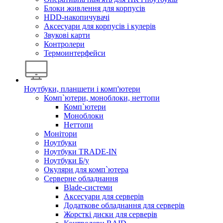
Блоки живлення для корпусів
HDD-накопичувачі
Аксесуари для корпусів і кулерів
Звукові карти
Контролери
Термоинтерфейси
Ноутбуки, планшети і комп'ютери
Комп`ютери, моноблоки, неттопи
Комп`ютери
Моноблоки
Неттопи
Монітори
Ноутбуки
Ноутбуки TRADE-IN
Ноутбуки Б/у
Окуляри для комп`ютера
Серверне обладнання
Blade-системи
Аксесуари для серверів
Додаткове обладнання для серверів
Жорсткі диски для серверів