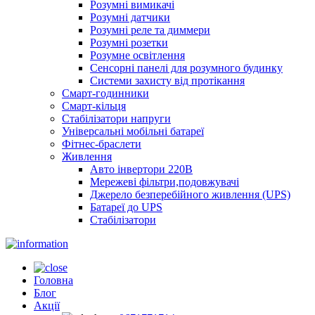
Розумні вимикачі
Розумні датчики
Розумні реле та диммери
Розумні розетки
Розумне освітлення
Сенсорні панелі для розумного будинку
Системи захисту від протікання
Смарт-годинники
Смарт-кільця
Стабілізатори напруги
Універсальні мобільні батареї
Фітнес-браслети
Живлення
Авто інвертори 220В
Мережеві фільтри,подовжувачі
Джерело безперебійного живлення (UPS)
Батареї до UPS
Стабілізатори
Головна
Блог
Акції