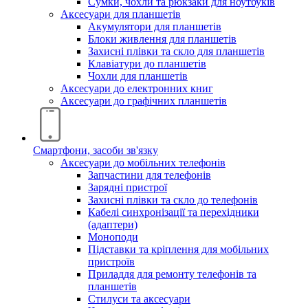
Сумки, чохли та рюкзаки для ноутбуків
Аксесуари для планшетів
Акумулятори для планшетів
Блоки живлення для планшетів
Захисні плівки та скло для планшетів
Клавіатури до планшетів
Чохли для планшетів
Аксесуари до електронних книг
Аксесуари дo графічних планшетів
Смартфони, засоби зв'язку
Аксесуари до мобільних телефонів
Запчастини для телефонів
Зарядні пристрої
Захисні плівки та скло до телефонів
Кабелі синхронізації та перехідники
(адаптери)
Моноподи
Підставки та кріплення для мобільних
пристроїв
Приладдя для ремонту телефонів та
планшетів
Стилуси та аксесуари