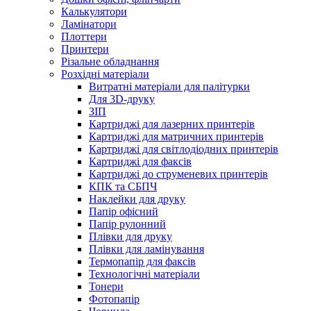
Калькулятори
Ламінатори
Плоттери
Принтери
Різальне обладнання
Розхідні матеріали
Витратні матеріали для палітурки
Для 3D-друку
ЗІП
Картриджі для лазерних принтерів
Картриджі для матричних принтерів
Картриджі для світлодіодних принтерів
Картриджі для факсів
Картриджі до струменевих принтерів
КПК та СБПЧ
Наклейки для друку
Папір офісний
Папір рулонний
Плівки для друку
Плівки для ламінування
Термопапір для факсів
Технологічні матеріали
Тонери
Фотопапір