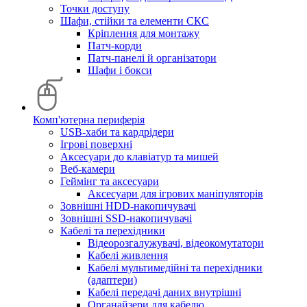
Точки доступу
Шафи, стійки та елементи СКС
Кріплення для монтажу
Патч-корди
Патч-панелі й організатори
Шафи і бокси
Комп'ютерна периферія
USB-хаби та кардрідери
Ігрові поверхні
Аксесуари до клавіатур та мишей
Веб-камери
Геймінг та аксесуари
Аксесуари для ігрових маніпуляторів
Зовнішні HDD-накопичувачі
Зовнішні SSD-накопичувачі
Кабелі та перехідники
Відеорозгалужувачі, відеокомутатори
Кабелі живлення
Кабелі мультимедійні та перехідники
(адаптери)
Кабелі передачі даних внутрішні
Органайзери для кабелю