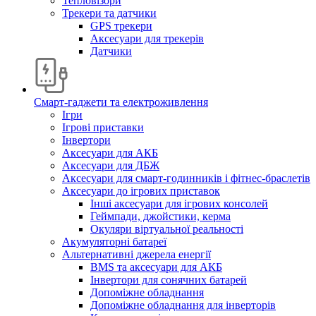
Тепловізори
Трекери та датчики
GPS трекери
Аксесуари для трекерів
Датчики
Смарт-гаджети та електроживлення
Ігри
Ігрові приставки
Інвертори
Аксесуари для АКБ
Аксесуари для ДБЖ
Аксесуари для смарт-годинників і фітнес-браслетів
Аксесуари до ігрових приставок
Інші аксесуари для ігрових консолей
Геймпади, джойстики, керма
Окуляри віртуальної реальності
Акумуляторні батареї
Альтернативні джерела енергії
BMS та аксесуари для АКБ
Інвертори для сонячних батарей
Допоміжне обладнання
Допоміжне обладнання для інверторів