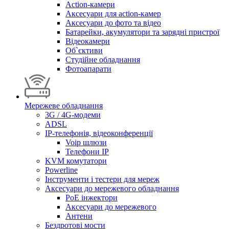
Action-камери
Аксесуари для action-камер
Аксесуари до фото та відео
Батарейки, акумулятори та зарядні пристрої
Відеокамери
Об`єктиви
Студійне обладнання
Фотоапарати
Мережеве обладнання
3G / 4G-модеми
ADSL
IP-телефонія, відеоконференції
Voip шлюзи
Телефони IP
KVM комутатори
Powerline
Інструменти і тестери для мереж
Аксесуари до мережевого обладнання
PoE інжектори
Аксесуари до мережевого
Антени
Бездротові мости