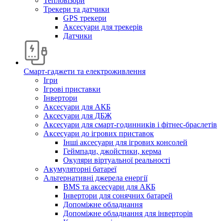
Тепловізори
Трекери та датчики
GPS трекери
Аксесуари для трекерів
Датчики
Смарт-гаджети та електроживлення
Ігри
Ігрові приставки
Інвертори
Аксесуари для АКБ
Аксесуари для ДБЖ
Аксесуари для смарт-годинників і фітнес-браслетів
Аксесуари до ігрових приставок
Інші аксесуари для ігрових консолей
Геймпади, джойстики, керма
Окуляри віртуальної реальності
Акумуляторні батареї
Альтернативні джерела енергії
BMS та аксесуари для АКБ
Інвертори для сонячних батарей
Допоміжне обладнання
Допоміжне обладнання для інверторів