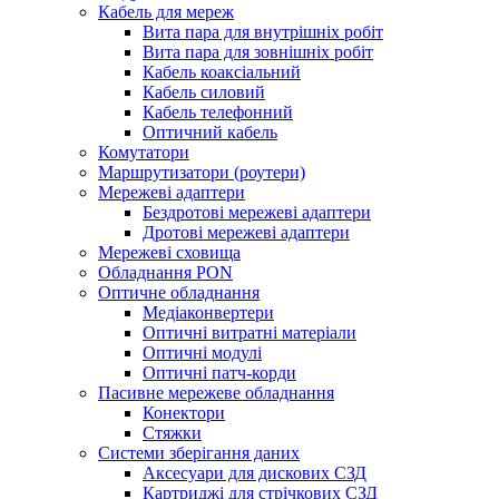
Кабель для мереж
Вита пара для внутрішніх робіт
Вита пара для зовнішніх робіт
Кабель коаксіальний
Кабель силовий
Кабель телефонний
Оптичний кабель
Комутатори
Маршрутизатори (роутери)
Мережеві адаптери
Бездротові мережеві адаптери
Дротові мережеві адаптери
Мережеві сховища
Обладнання PON
Оптичне обладнання
Медіаконвертери
Оптичні витратні матеріали
Оптичні модулі
Оптичні патч-корди
Пасивне мережеве обладнання
Конектори
Стяжки
Системи зберігання даних
Аксесуари для дискових СЗД
Картриджі для стрічкових СЗД