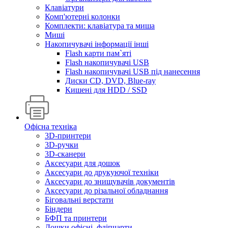
Клавіатури
Комп'ютерні колонки
Комплекти: клавіатура та миша
Миші
Накопичувачі інформації інші
Flash карти пам`яті
Flash накопичувачі USB
Flash накопичувачі USB під нанесення
Диски CD, DVD, Blue-ray
Кишені для HDD / SSD
Офісна техніка
3D-принтери
3D-ручки
3D-сканери
Аксесуари для дошок
Аксесуари до друкуючої техніки
Аксесуари до знищувачів документів
Аксесуари до різальної обладнання
Біговальні верстати
Біндери
БФП та принтери
Дошки офісні, фліпчарти