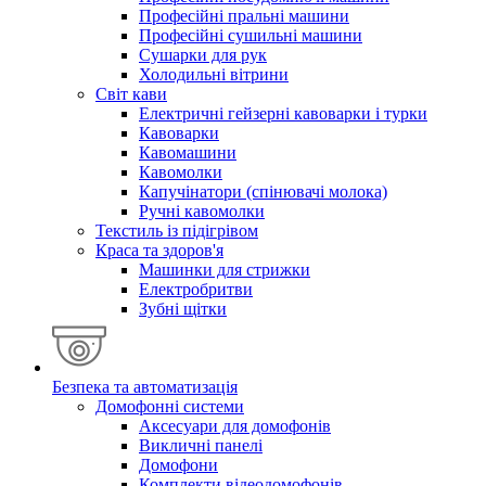
Професійні пральні машини
Професійні сушильні машини
Сушарки для рук
Холодильні вітрини
Світ кави
Електричні гейзерні кавоварки і турки
Кавоварки
Кавомашини
Кавомолки
Капучінатори (спінювачі молока)
Ручні кавомолки
Текстиль із підігрівом
Краса та здоров'я
Машинки для стрижки
Електробритви
Зубні щітки
Безпека та автоматизація
Домофонні системи
Аксесуари для домофонів
Викличні панелі
Домофони
Комплекти відеодомофонів