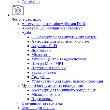
Телевізори
Фото, відео, аудіо
Аксесуари для стрімінгу (Stream Deck)
Аксесуари до навушників і гарнітур
Аудіо
OFFАксесуари для акустичних систем
Аксесуари для акустичних систем
Акустика Hi-Fi
Диктофони
Мікрофони
Музичні центри та аудіосистеми
Плеєри MP3 / MP4
Портативні колонки
Радіоприймачі
Саундбари
Устаткування для аудіо-, відеоконференцій
Музичні інструменти та обладнання
Аксесуари для музичного обладнання
Мікшерні пульти
Підсилювачі
Навушники та гарнітури
Фото і відео техніка