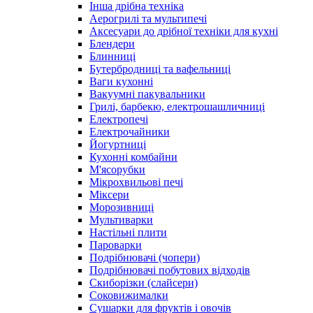
Інша дрібна техніка
Аерогрилі та мультипечі
Аксесуари до дрібної техніки для кухні
Блендери
Блинниці
Бутербродниці та вафельниці
Ваги кухонні
Вакуумні пакувальники
Грилі, барбекю, електрошашличниці
Електропечі
Електрочайники
Йогуртниці
Кухонні комбайни
М'ясорубки
Мікрохвильові печі
Міксери
Морозивниці
Мультиварки
Настільні плити
Пароварки
Подрібнювачі (чопери)
Подрібнювачі побутових відходів
Скиборізки (слайсери)
Соковижималки
Сушарки для фруктів і овочів