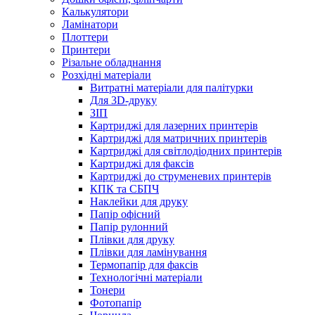
Калькулятори
Ламінатори
Плоттери
Принтери
Різальне обладнання
Розхідні матеріали
Витратні матеріали для палітурки
Для 3D-друку
ЗІП
Картриджі для лазерних принтерів
Картриджі для матричних принтерів
Картриджі для світлодіодних принтерів
Картриджі для факсів
Картриджі до струменевих принтерів
КПК та СБПЧ
Наклейки для друку
Папір офісний
Папір рулонний
Плівки для друку
Плівки для ламінування
Термопапір для факсів
Технологічні матеріали
Тонери
Фотопапір