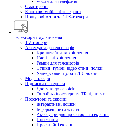
Чохли для телефонів
Смартфони
Кнопкові мобільні телефони
Пошукові мітки та GPS-трекери
Телевізори і мультимедіа
TV-тюнери
Аксесуари до телевізорів
Кронштейни та кріплення
Настільні кріплення
Рамки для телевізорів
Стійки, тумби, відео стіни, полки
Універсальні пульти ДК, чохли
Медіаплеєри
Підписки на сервіси
Доступи до сервісів
Онлайн-кінотеатри та ТБ підписки
Проектори та екрани
Інтерактивні дошки
Інформаційні дисплеї
Аксесуари для проекторів та екранів
Проектори
Проекційні екрани