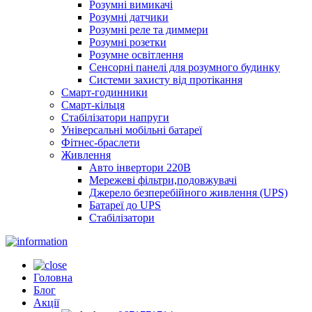
Розумні вимикачі
Розумні датчики
Розумні реле та диммери
Розумні розетки
Розумне освітлення
Сенсорні панелі для розумного будинку
Системи захисту від протікання
Смарт-годинники
Смарт-кільця
Стабілізатори напруги
Універсальні мобільні батареї
Фітнес-браслети
Живлення
Авто інвертори 220В
Мережеві фільтри,подовжувачі
Джерело безперебійного живлення (UPS)
Батареї до UPS
Стабілізатори
Головна
Блог
Акції