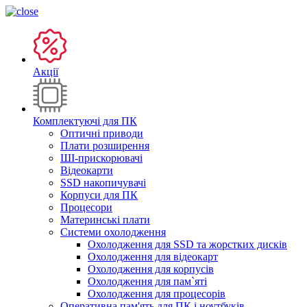
Акції
Комплектуючі для ПК
Оптичні приводи
Плати розширення
ШІ-прискорювачі
Відеокарти
SSD накопичувачі
Корпуси для ПК
Процесори
Материнські плати
Системи охолодження
Охолодження для SSD та жорстких дисків
Охолодження для відеокарт
Охолодження для корпусів
Охолодження для пам`яті
Охолодження для процесорів
Оперативна пам'ять для ПК і ноутбуків