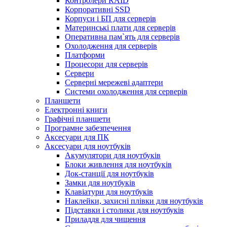
Контролери RAID
Корпоративні SSD
Корпуси і БП для серверів
Материнські плати для серверів
Оперативна пам`ять для серверів
Охолодження для серверів
Платформи
Процесори для серверів
Сервери
Серверні мережеві адаптери
Системи охолодження для серверів
Планшети
Електронні книги
Графічні планшети
Програмне забезпечення
Аксесуари для ПК
Аксесуари для ноутбуків
Акумулятори для ноутбуків
Блоки живлення для ноутбуків
Док-станції для ноутбуків
Замки для ноутбуків
Клавіатури для ноутбуків
Наклейки, захисні плівки для ноутбуків
Підставки і столики для ноутбуків
Приладдя для чищення