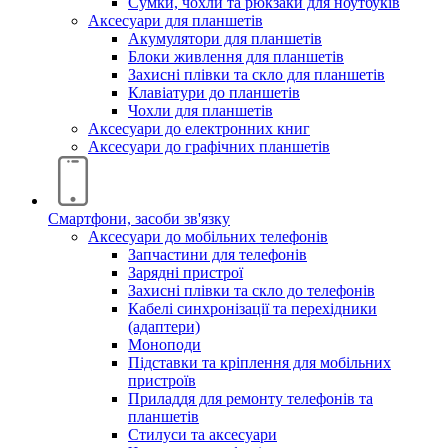
Сумки, чохли та рюкзаки для ноутбуків
Аксесуари для планшетів
Акумулятори для планшетів
Блоки живлення для планшетів
Захисні плівки та скло для планшетів
Клавіатури до планшетів
Чохли для планшетів
Аксесуари до електронних книг
Аксесуари дo графічних планшетів
Смартфони, засоби зв'язку
Аксесуари до мобільних телефонів
Запчастини для телефонів
Зарядні пристрої
Захисні плівки та скло до телефонів
Кабелі синхронізації та перехідники
(адаптери)
Моноподи
Підставки та кріплення для мобільних
пристроїв
Приладдя для ремонту телефонів та
планшетів
Стилуси та аксесуари