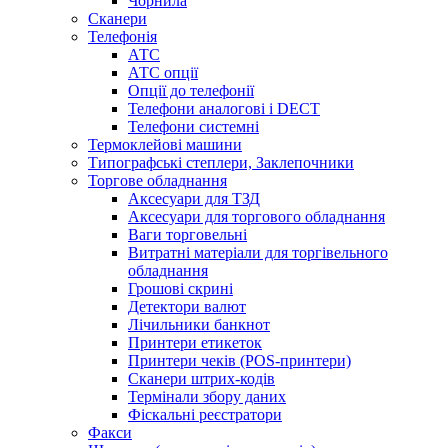
Чорнила
Сканери
Телефонія
АТС
АТС опції
Опції до телефонії
Телефони аналогові і DECT
Телефони системні
Термоклейові машини
Типографські степлери, Заклепочники
Торгове обладнання
Аксесуари для ТЗД
Аксесуари для торгового обладнання
Ваги торговельні
Витратні матеріали для торгівельного
обладнання
Грошові скрині
Детектори валют
Лічильники банкнот
Принтери етикеток
Принтери чеків (POS-принтери)
Сканери штрих-кодів
Термінали збору даних
Фіскальні реєстратори
Факси