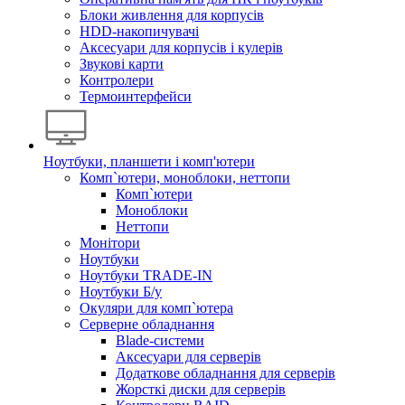
Блоки живлення для корпусів
HDD-накопичувачі
Аксесуари для корпусів і кулерів
Звукові карти
Контролери
Термоинтерфейси
Ноутбуки, планшети і комп'ютери
Комп`ютери, моноблоки, неттопи
Комп`ютери
Моноблоки
Неттопи
Монітори
Ноутбуки
Ноутбуки TRADE-IN
Ноутбуки Б/у
Окуляри для комп`ютера
Серверне обладнання
Blade-системи
Аксесуари для серверів
Додаткове обладнання для серверів
Жорсткі диски для серверів