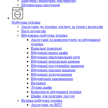
Шредери (знищувачі документів)
Штемпельна продукція
Побутова техніка
Аксесуари до техніки догляду за тілом і волоссям
Ваги підлогові
Вбудована побутова техніка
Аксесуари та комплектуючі до вбудованої
техніки
Варильні поверхні
Вбудовані винні шафи
Вбудовані мікрохвильові печі
Вбудовані морозильні камери
Вбудовані посудомийні машини
Вбудовані пральні машини
Вбудовані холодильники
Вбудовувані кавомашини
Витяжки
Духові шафи
Комплекти вбудованої техніки
Шафи для підігріву посуду
Велика побутова техніка
Аксесуари до ВПТ