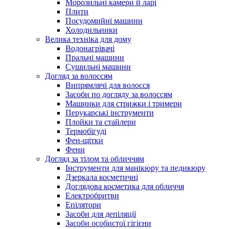
Морозильні камери й ларі
Плити
Посудомийні машини
Холодильники
Велика техніка для дому
Водонагрівачі
Пральні машини
Сушильні машини
Догляд за волоссям
Випрямлячі для волосся
Засоби по догляду за волоссям
Машинки для стрижки і тримери
Перукарські інструменти
Плойки та стайлери
Термобігуді
Фен-щітки
Фени
Догляд за тілом та обличчям
Інструменти для манікюру та педикюру
Дзеркала косметичні
Доглядова косметика для обличчя
Електробритви
Епілятори
Засоби для депіляції
Засоби особистої гігієни