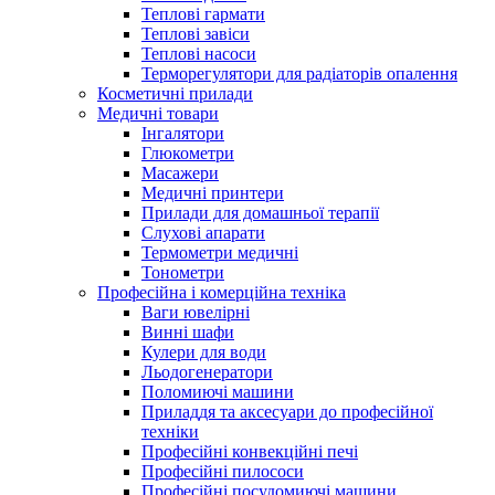
Теплові гармати
Теплові завіси
Теплові насоси
Терморегулятори для радіаторів опалення
Косметичні прилади
Медичні товари
Інгалятори
Глюкометри
Масажери
Медичні принтери
Прилади для домашньої терапії
Слухові апарати
Термометри медичні
Тонометри
Професійна і комерційна техніка
Ваги ювелірні
Винні шафи
Кулери для води
Льодогенератори
Поломиючі машини
Приладдя та аксесуари до професійної
техніки
Професійні конвекційні печі
Професійні пилососи
Професійні посудомиючі машини