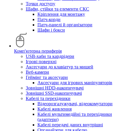
Точки доступу
Шафи, стійки та елементи СКС
Кріплення для монтажу
Патч-корди
Патч-панелі й організатори
Шафи і бокси
Комп'ютерна периферія
USB-хаби та кардрідери
Ігрові поверхні
Аксесуари до клавіатур та мишей
Веб-камери
Геймінг та аксесуари
Аксесуари для ігрових маніпуляторів
Зовнішні HDD-накопичувачі
Зовнішні SSD-накопичувачі
Кабелі та перехідники
Відеорозгалужувачі, відеокомутатори
Кабелі живлення
Кабелі мультимедійні та перехідники
(адаптери)
Кабелі передачі даних внутрішні
Органайзери для кабелю