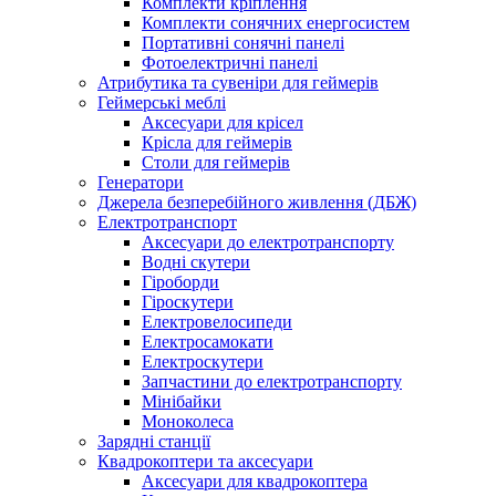
Комплекти кріплення
Комплекти сонячних енергосистем
Портативні сонячні панелі
Фотоелектричні панелі
Атрибутика та сувеніри для геймерів
Геймерські меблі
Аксесуари для крісел
Крісла для геймерів
Столи для геймерів
Генератори
Джерела безперебійного живлення (ДБЖ)
Електротранспорт
Аксесуари до електротранспорту
Водні скутери
Гіроборди
Гіроскутери
Електровелосипеди
Електросамокати
Електроскутери
Запчастини до електротранспорту
Мінібайки
Моноколеса
Зарядні станції
Квадрокоптери та аксесуари
Аксесуари для квадрокоптера