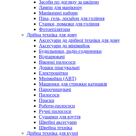
Засоби по догляду за шкірою
Лампи для манікюру
Манікюрні набори
Піна, гель, лосьйон для гоління
Станки, помазки для гоління
Фотоепілятори
Дрібна техніка для дому
Аксесуари до дрібної техніки для дому
Аксесуари до мінімийок
Будильники, радіо-годинники
Відпарювачі
Віконні пилососи
Дошки прасувальні
Електрощітки
Мінімийки (АВТ)
Машинки для стрижки катишків
Пароочищувачі
Пилососи
Праски
Роботи-пилососи
Ручні пилососи
Сушарки для взуття
Швейні аксесуари
Швейна техніка
Дрібна техніка для кухні