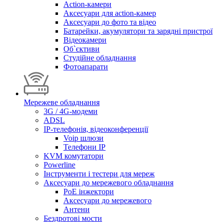
Action-камери
Аксесуари для action-камер
Аксесуари до фото та відео
Батарейки, акумулятори та зарядні пристрої
Відеокамери
Об`єктиви
Студійне обладнання
Фотоапарати
Мережеве обладнання
3G / 4G-модеми
ADSL
IP-телефонія, відеоконференції
Voip шлюзи
Телефони IP
KVM комутатори
Powerline
Інструменти і тестери для мереж
Аксесуари до мережевого обладнання
PoE інжектори
Аксесуари до мережевого
Антени
Бездротові мости