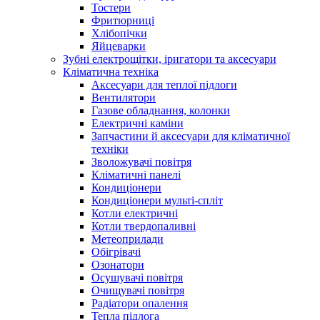
Тостери
Фритюрниці
Хлібопічки
Яйцеварки
Зубні електрощітки, іригатори та аксесуари
Кліматична техніка
Аксесуари для теплої підлоги
Вентилятори
Газове обладнання, колонки
Електричні каміни
Запчастини й аксесуари для кліматичної
техніки
Зволожувачі повітря
Кліматичні панелі
Кондиціонери
Кондиціонери мульті-спліт
Котли електричні
Котли твердопаливні
Метеоприлади
Обігрівачі
Озонатори
Осушувачі повітря
Очищувачі повітря
Радіатори опалення
Тепла підлога