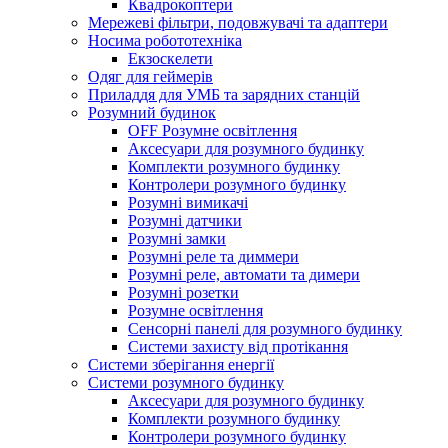
Квадрокоптери
Мережеві фільтри, подовжувачі та адаптери
Носима робототехніка
Екзоскелети
Одяг для геймерів
Приладдя для УМБ та зарядних станцій
Розумний будинок
OFF Розумне освітлення
Аксесуари для розумного будинку
Комплекти розумного будинку
Контролери розумного будинку
Розумні вимикачі
Розумні датчики
Розумні замки
Розумні реле та диммери
Розумні реле, автомати та димери
Розумні розетки
Розумне освітлення
Сенсорні панелі для розумного будинку
Системи захисту від протікання
Системи зберігання енергії
Системи розумного будинку
Аксесуари для розумного будинку
Комплекти розумного будинку
Контролери розумного будинку