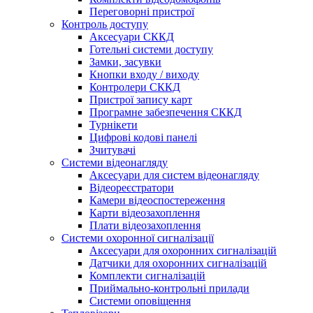
Переговорні пристрої
Контроль доступу
Аксесуари СККД
Готельні системи доступу
Замки, засувки
Кнопки входу / виходу
Контролери СККД
Пристрої запису карт
Програмне забезпечення СККД
Турнікети
Цифрові кодові панелі
Зчитувачі
Системи відеонагляду
Аксесуари для систем відеонагляду
Відеореєстратори
Камери відеоспостереження
Карти відеозахоплення
Плати відеозахоплення
Системи охоронної сигналізації
Аксесуари для охоронних сигналізацій
Датчики для охоронних сигналізацій
Комплекти сигналізацій
Приймально-контрольні прилади
Системи оповіщення