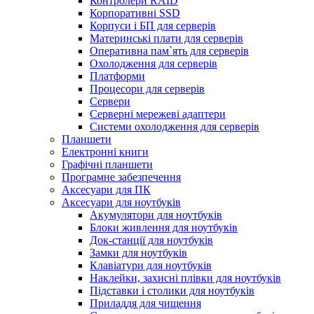
Контролери RAID
Корпоративні SSD
Корпуси і БП для серверів
Материнські плати для серверів
Оперативна пам`ять для серверів
Охолодження для серверів
Платформи
Процесори для серверів
Сервери
Серверні мережеві адаптери
Системи охолодження для серверів
Планшети
Електронні книги
Графічні планшети
Програмне забезпечення
Аксесуари для ПК
Аксесуари для ноутбуків
Акумулятори для ноутбуків
Блоки живлення для ноутбуків
Док-станції для ноутбуків
Замки для ноутбуків
Клавіатури для ноутбуків
Наклейки, захисні плівки для ноутбуків
Підставки і столики для ноутбуків
Приладдя для чищення