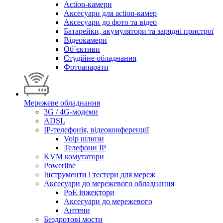
Action-камери
Аксесуари для action-камер
Аксесуари до фото та відео
Батарейки, акумулятори та зарядні пристрої
Відеокамери
Об`єктиви
Студійне обладнання
Фотоапарати
Мережеве обладнання
3G / 4G-модеми
ADSL
IP-телефонія, відеоконференції
Voip шлюзи
Телефони IP
KVM комутатори
Powerline
Інструменти і тестери для мереж
Аксесуари до мережевого обладнання
PoE інжектори
Аксесуари до мережевого
Антени
Бездротові мости