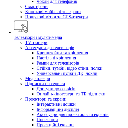
Чохли для телефонів
Смартфони
Кнопкові мобільні телефони
Пошукові мітки та GPS-трекери
Телевізори і мультимедіа
TV-тюнери
Аксесуари до телевізорів
Кронштейни та кріплення
Настільні кріплення
Рамки для телевізорів
Стійки, тумби, відео стіни, полки
Універсальні пульти ДК, чохли
Медіаплеєри
Підписки на сервіси
Доступи до сервісів
Онлайн-кінотеатри та ТБ підписки
Проектори та екрани
Інтерактивні дошки
Інформаційні дисплеї
Аксесуари для проекторів та екранів
Проектори
Проекційні екрани