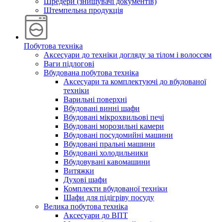
Шредери (знищувачі документів)
Штемпельна продукція
Побутова техніка
Аксесуари до техніки догляду за тілом і волоссям
Ваги підлогові
Вбудована побутова техніка
Аксесуари та комплектуючі до вбудованої
техніки
Варильні поверхні
Вбудовані винні шафи
Вбудовані мікрохвильові печі
Вбудовані морозильні камери
Вбудовані посудомийні машини
Вбудовані пральні машини
Вбудовані холодильники
Вбудовувані кавомашини
Витяжки
Духові шафи
Комплекти вбудованої техніки
Шафи для підігріву посуду
Велика побутова техніка
Аксесуари до ВПТ