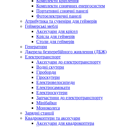
Комплекти кріплення
Комплекти сонячних енергосистем
Портативні сонячні панелі
Фотоелектричні панелі
Атрибутика та сувеніри для геймерів
Геймерські меблі
Аксесуари для крісел
Крісла для геймерів
Столи для геймерів
Генератори
Джерела безперебійного живлення (ДБЖ)
Електротранспорт
Аксесуари до електротранспорту
Водні скутери
Гіроборди
Гіроскутери
Електровелосипеди
Електросамокати
Електроскутери
Запчастини до електротранспорту
Мінібайки
Моноколеса
Зарядні станції
Квадрокоптери та аксесуари
Аксесуари для квадрокоптера