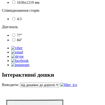
1636х1219 мм
Співвідношення сторін
4:3
Діагональ
77"
84"
Інтерактивні дошки
Виводити: