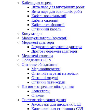
Кабель для мереж
Вита пара для внутрішніх робіт
Вита пара для зовнішніх робіт
Кабель коаксіальний
Кабель силовий
Кабель телефонний
Оптичний кабель
Комутатори
Маршрутизатори (роутери)
Мережеві адаптери
Бездротові мережеві адаптери
Дротові мережеві адаптери
Мережеві сховища
Обладнання PON
Оптичне обладнання
Медіаконвертери
Оптичні витратні матеріали
Оптичні модулі
Оптичні патч-корди
Пасивне мережеве обладнання
Конектори
Стяжки
Системи зберігання даних
Аксесуари для дискових СЗД
Картриджі для стрічкових СЗД