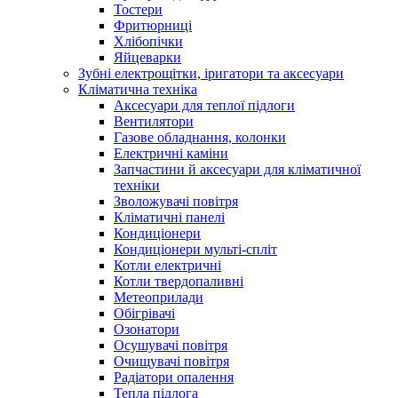
Тостери
Фритюрниці
Хлібопічки
Яйцеварки
Зубні електрощітки, іригатори та аксесуари
Кліматична техніка
Аксесуари для теплої підлоги
Вентилятори
Газове обладнання, колонки
Електричні каміни
Запчастини й аксесуари для кліматичної
техніки
Зволожувачі повітря
Кліматичні панелі
Кондиціонери
Кондиціонери мульті-спліт
Котли електричні
Котли твердопаливні
Метеоприлади
Обігрівачі
Озонатори
Осушувачі повітря
Очищувачі повітря
Радіатори опалення
Тепла підлога