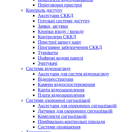
Переговорні пристрої
Контроль доступу
Аксесуари СККД
Готельні системи доступу
Замки, засувки
Кнопки входу / виходу
Контролери СККД
Пристрої запису карт
Програмне забезпечення СККД
Турнікети
Цифрові кодові панелі
Зчитувачі
Системи відеонагляду
Аксесуари для систем відеонагляду
Відеореєстратори
Камери відеоспостереження
Карти відеозахоплення
Плати відеозахоплення
Системи охоронної сигналізації
Аксесуари для охоронних сигналізацій
Датчики для охоронних сигналізацій
Комплекти сигналізацій
Приймально-контрольні прилади
Системи оповіщення