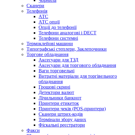
Чорнила
Сканери
Телефонія
АТС
АТС опції
Опції до телефонії
Телефони аналогові і DECT
Телефони системні
Термоклейові машини
Типографські степлери, Заклепочники
Торгове обладнання
Аксесуари для ТЗД
Аксесуари для торгового обладнання
Ваги торговельні
Витратні матеріали для торгівельного
обладнання
Грошові скрині
Детектори валют
Лічильники банкнот
Принтери етикеток
Принтери чеків (POS-принтери)
Сканери штрих-кодів
Термінали збору даних
Фіскальні реєстратори
Факси