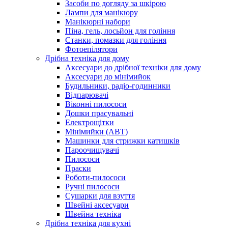
Засоби по догляду за шкірою
Лампи для манікюру
Манікюрні набори
Піна, гель, лосьйон для гоління
Станки, помазки для гоління
Фотоепілятори
Дрібна техніка для дому
Аксесуари до дрібної техніки для дому
Аксесуари до мінімийок
Будильники, радіо-годинники
Відпарювачі
Віконні пилососи
Дошки прасувальні
Електрощітки
Мінімийки (АВТ)
Машинки для стрижки катишків
Пароочищувачі
Пилососи
Праски
Роботи-пилососи
Ручні пилососи
Сушарки для взуття
Швейні аксесуари
Швейна техніка
Дрібна техніка для кухні