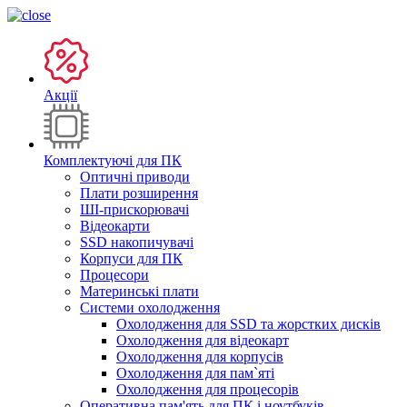
Акції
Комплектуючі для ПК
Оптичні приводи
Плати розширення
ШІ-прискорювачі
Відеокарти
SSD накопичувачі
Корпуси для ПК
Процесори
Материнські плати
Системи охолодження
Охолодження для SSD та жорстких дисків
Охолодження для відеокарт
Охолодження для корпусів
Охолодження для пам`яті
Охолодження для процесорів
Оперативна пам'ять для ПК і ноутбуків