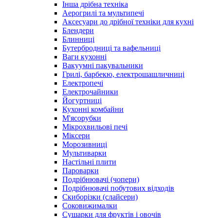
Інша дрібна техніка
Аерогрилі та мультипечі
Аксесуари до дрібної техніки для кухні
Блендери
Блинниці
Бутербродниці та вафельниці
Ваги кухонні
Вакуумні пакувальники
Грилі, барбекю, електрошашличниці
Електропечі
Електрочайники
Йогуртниці
Кухонні комбайни
М'ясорубки
Мікрохвильові печі
Міксери
Морозивниці
Мультиварки
Настільні плити
Пароварки
Подрібнювачі (чопери)
Подрібнювачі побутових відходів
Скиборізки (слайсери)
Соковижималки
Сушарки для фруктів і овочів