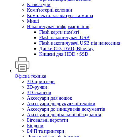
Клавіатури
Комп'ютерні колонки
Комплекти: клавіатура та миша
Миші
Накопичувачі інформації інші
Flash карти пам`яті
Flash накопичувачі USB
Flash накопичувачі USB під нанесення
Диски CD, DVD, Blue-ray
Кишені для HDD / SSD
Офісна техніка
3D-принтери
3D-ручки
3D-сканери
Аксесуари для дошок
Аксесуари до друкуючої техніки
Аксесуари до знищувачів документів
Аксесуари до різальної обладнання
Біговальні верстати
Біндери
БФП та принтери
Дошки офісні, фліпчарти