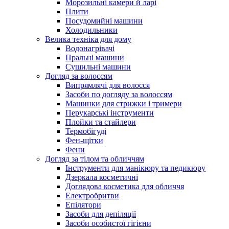
Морозильні камери й ларі
Плити
Посудомийні машини
Холодильники
Велика техніка для дому
Водонагрівачі
Пральні машини
Сушильні машини
Догляд за волоссям
Випрямлячі для волосся
Засоби по догляду за волоссям
Машинки для стрижки і тримери
Перукарські інструменти
Плойки та стайлери
Термобігуді
Фен-щітки
Фени
Догляд за тілом та обличчям
Інструменти для манікюру та педикюру
Дзеркала косметичні
Доглядова косметика для обличчя
Електробритви
Епілятори
Засоби для депіляції
Засоби особистої гігієни