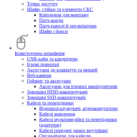
Точки доступу
Шафи, стійки та елементи СКС
Кріплення для монтажу
Патч-корди
Патч-панелі й організатори
Шафи і бокси
Комп'ютерна периферія
USB-хаби та кардрідери
Ігрові поверхні
Аксесуари до клавіатур та мишей
Веб-камери
Геймінг та аксесуари
Аксесуари для ігрових маніпуляторів
Зовнішні HDD-накопичувачі
Зовнішні SSD-накопичувачі
Кабелі та перехідники
Відеорозгалужувачі, відеокомутатори
Кабелі живлення
Кабелі мультимедійні та перехідники
(адаптери)
Кабелі передачі даних внутрішні
Органайзери для кабелю