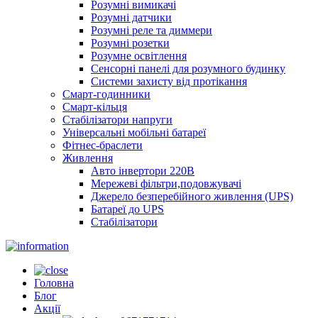
Розумні вимикачі
Розумні датчики
Розумні реле та диммери
Розумні розетки
Розумне освітлення
Сенсорні панелі для розумного будинку
Системи захисту від протікання
Смарт-годинники
Смарт-кільця
Стабілізатори напруги
Універсальні мобільні батареї
Фітнес-браслети
Живлення
Авто інвертори 220В
Мережеві фільтри,подовжувачі
Джерело безперебійного живлення (UPS)
Батареї до UPS
Стабілізатори
Головна
Блог
Акції