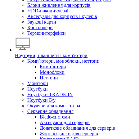
Блоки живлення для корпусів
HDD-накопичувачі
Аксесуари для корпусів і кулерів
Звукові карти
Контролери
Термоинтерфейси
Ноутбуки, планшети і комп'ютери
Комп`ютери, моноблоки, неттопи
Комп`ютери
Моноблоки
Неттопи
Монітори
Ноутбуки
Ноутбуки TRADE-IN
Ноутбуки Б/у
Окуляри для комп`ютера
Серверне обладнання
Blade-системи
Аксесуари для серверів
Додаткове обладнання для серверів
Жорсткі диски для серверів