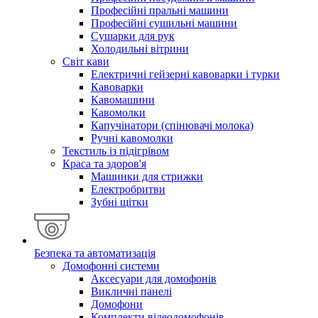
Професійні пральні машини
Професійні сушильні машини
Сушарки для рук
Холодильні вітрини
Світ кави
Електричні гейзерні кавоварки і турки
Кавоварки
Кавомашини
Кавомолки
Капучінатори (спінювачі молока)
Ручні кавомолки
Текстиль із підігрівом
Краса та здоров'я
Машинки для стрижки
Електробритви
Зубні щітки
Безпека та автоматизація
Домофонні системи
Аксесуари для домофонів
Викличні панелі
Домофони
Комплекти відеодомофонів