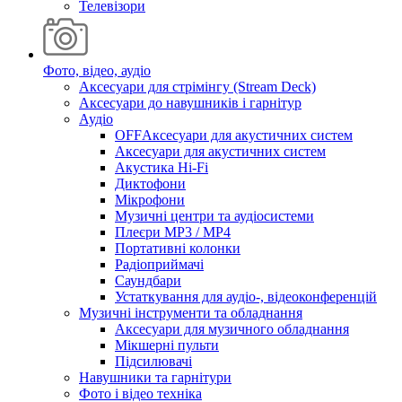
Телевізори
Фото, відео, аудіо
Аксесуари для стрімінгу (Stream Deck)
Аксесуари до навушників і гарнітур
Аудіо
OFFАксесуари для акустичних систем
Аксесуари для акустичних систем
Акустика Hi-Fi
Диктофони
Мікрофони
Музичні центри та аудіосистеми
Плеєри MP3 / MP4
Портативні колонки
Радіоприймачі
Саундбари
Устаткування для аудіо-, відеоконференцій
Музичні інструменти та обладнання
Аксесуари для музичного обладнання
Мікшерні пульти
Підсилювачі
Навушники та гарнітури
Фото і відео техніка