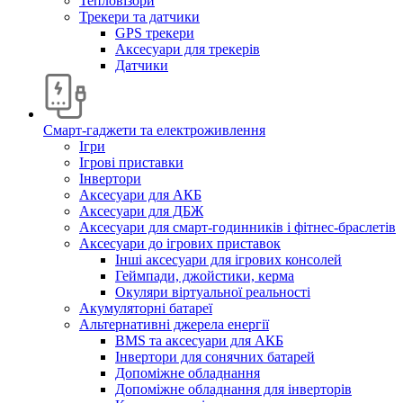
Тепловізори
Трекери та датчики
GPS трекери
Аксесуари для трекерів
Датчики
Смарт-гаджети та електроживлення
Ігри
Ігрові приставки
Інвертори
Аксесуари для АКБ
Аксесуари для ДБЖ
Аксесуари для смарт-годинників і фітнес-браслетів
Аксесуари до ігрових приставок
Інші аксесуари для ігрових консолей
Геймпади, джойстики, керма
Окуляри віртуальної реальності
Акумуляторні батареї
Альтернативні джерела енергії
BMS та аксесуари для АКБ
Інвертори для сонячних батарей
Допоміжне обладнання
Допоміжне обладнання для інверторів