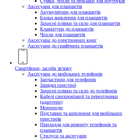
Сумки, чохли та рюкзаки для ноутбуків
Аксесуари для планшетів
Акумулятори для планшетів
Блоки живлення для планшетів
Захисні плівки та скло для планшетів
Клавіатури до планшетів
Чохли для планшетів
Аксесуари до електронних книг
Аксесуари дo графічних планшетів
Смартфони, засоби зв'язку
Аксесуари до мобільних телефонів
Запчастини для телефонів
Зарядні пристрої
Захисні плівки та скло до телефонів
Кабелі синхронізації та перехідники
(адаптери)
Моноподи
Підставки та кріплення для мобільних
пристроїв
Приладдя для ремонту телефонів та
планшетів
Стилуси та аксесуари