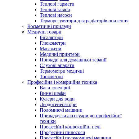
Теплові гармати
Теплові завіси
Теплові насоси
Терморегулятори для радіаторів опалення
Косметичні прилади
Медичні товари
Інгалятори
Глюкометри
Масажери
Медичні принтери
Прилади для домашньої терапії
Слухові апарати
Термометри медичні
Тонометри
Професійна і комерційна техніка
Ваги ювелірні
Винні шафи
Кулери для води
Льодогенератори
Поломиючі машини
Приладдя та аксесуари до професійної
техніки
Професійні конвекційні печі
Професійні пилососи
Професійні посудомиючі машини