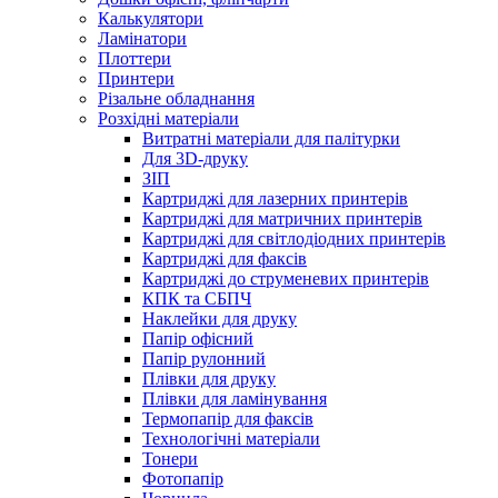
Калькулятори
Ламінатори
Плоттери
Принтери
Різальне обладнання
Розхідні матеріали
Витратні матеріали для палітурки
Для 3D-друку
ЗІП
Картриджі для лазерних принтерів
Картриджі для матричних принтерів
Картриджі для світлодіодних принтерів
Картриджі для факсів
Картриджі до струменевих принтерів
КПК та СБПЧ
Наклейки для друку
Папір офісний
Папір рулонний
Плівки для друку
Плівки для ламінування
Термопапір для факсів
Технологічні матеріали
Тонери
Фотопапір