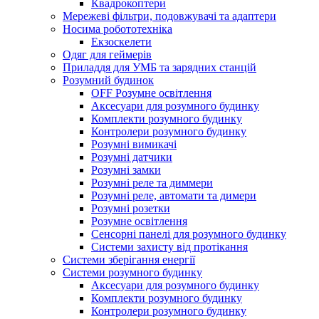
Квадрокоптери
Мережеві фільтри, подовжувачі та адаптери
Носима робототехніка
Екзоскелети
Одяг для геймерів
Приладдя для УМБ та зарядних станцій
Розумний будинок
OFF Розумне освітлення
Аксесуари для розумного будинку
Комплекти розумного будинку
Контролери розумного будинку
Розумні вимикачі
Розумні датчики
Розумні замки
Розумні реле та диммери
Розумні реле, автомати та димери
Розумні розетки
Розумне освітлення
Сенсорні панелі для розумного будинку
Системи захисту від протікання
Системи зберігання енергії
Системи розумного будинку
Аксесуари для розумного будинку
Комплекти розумного будинку
Контролери розумного будинку