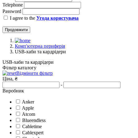
Telephone
Password
I agree to the
Угода користувача
Продовжити
Комп'ютерна периферія
USB-хаби та кардрідери
USB-хаби та кардрідери
Фільтр каталогу
Відмінити фільтр
Ціна, ₴
-
Виробник
Anker
Apple
Atcom
Blueendless
Cabletime
Cablexpert