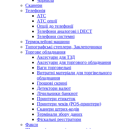
Чорнила
Сканери
Телефонія
АТС
АТС опції
Опції до телефонії
Телефони аналогові і DECT
Телефони системні
Термоклейові машини
Типографські степлери, Заклепочники
Торгове обладнання
Аксесуари для ТЗД
Аксесуари для торгового обладнання
Ваги торговельні
Витратні матеріали для торгівельного
обладнання
Грошові скрині
Детектори валют
Лічильники банкнот
Принтери етикеток
Принтери чеків (POS-принтери)
Сканери штрих-кодів
Термінали збору даних
Фіскальні реєстратори
Факси