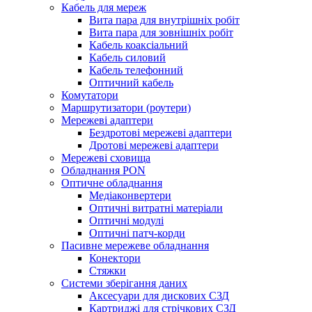
Кабель для мереж
Вита пара для внутрішніх робіт
Вита пара для зовнішніх робіт
Кабель коаксіальний
Кабель силовий
Кабель телефонний
Оптичний кабель
Комутатори
Маршрутизатори (роутери)
Мережеві адаптери
Бездротові мережеві адаптери
Дротові мережеві адаптери
Мережеві сховища
Обладнання PON
Оптичне обладнання
Медіаконвертери
Оптичні витратні матеріали
Оптичні модулі
Оптичні патч-корди
Пасивне мережеве обладнання
Конектори
Стяжки
Системи зберігання даних
Аксесуари для дискових СЗД
Картриджі для стрічкових СЗД