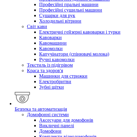
Професійні пральні машини
Професійні сушильні машини
Сушарки для рук
Холодильні вітрини
Світ кави
Електричні гейзерні кавоварки і турки
Кавоварки
Кавомашини
Кавомолки
Капучінатори (спінювачі молока)
Ручні кавомолки
Текстиль із підігрівом
Краса та здоров'я
Машинки для стрижки
Електробритви
Зубні щітки
Безпека та автоматизація
Домофонні системи
Аксесуари для домофонів
Викличні панелі
Домофони
Комплекти відеодомофонів