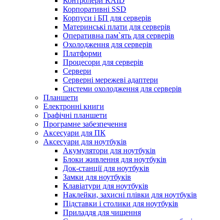
Контролери RAID
Корпоративні SSD
Корпуси і БП для серверів
Материнські плати для серверів
Оперативна пам`ять для серверів
Охолодження для серверів
Платформи
Процесори для серверів
Сервери
Серверні мережеві адаптери
Системи охолодження для серверів
Планшети
Електронні книги
Графічні планшети
Програмне забезпечення
Аксесуари для ПК
Аксесуари для ноутбуків
Акумулятори для ноутбуків
Блоки живлення для ноутбуків
Док-станції для ноутбуків
Замки для ноутбуків
Клавіатури для ноутбуків
Наклейки, захисні плівки для ноутбуків
Підставки і столики для ноутбуків
Приладдя для чищення