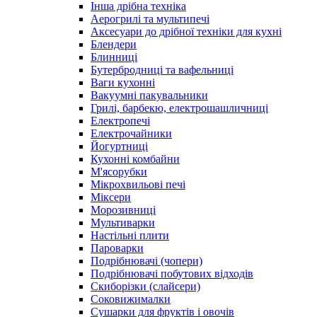
Інша дрібна техніка
Аерогрилі та мультипечі
Аксесуари до дрібної техніки для кухні
Блендери
Блинниці
Бутербродниці та вафельниці
Ваги кухонні
Вакуумні пакувальники
Грилі, барбекю, електрошашличниці
Електропечі
Електрочайники
Йогуртниці
Кухонні комбайни
М'ясорубки
Мікрохвильові печі
Міксери
Морозивниці
Мультиварки
Настільні плити
Пароварки
Подрібнювачі (чопери)
Подрібнювачі побутових відходів
Скиборізки (слайсери)
Соковижималки
Сушарки для фруктів і овочів