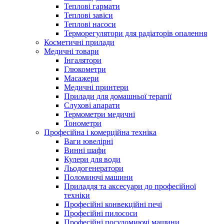
Теплові гармати
Теплові завіси
Теплові насоси
Терморегулятори для радіаторів опалення
Косметичні прилади
Медичні товари
Інгалятори
Глюкометри
Масажери
Медичні принтери
Прилади для домашньої терапії
Слухові апарати
Термометри медичні
Тонометри
Професійна і комерційна техніка
Ваги ювелірні
Винні шафи
Кулери для води
Льодогенератори
Поломиючі машини
Приладдя та аксесуари до професійної
техніки
Професійні конвекційні печі
Професійні пилососи
Професійні посудомиючі машини