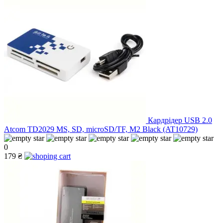
Кардрідер USB 2.0
Atcom TD2029 MS, SD, microSD/TF, M2 Black (AT10729)
0
179 ₴