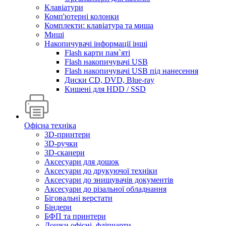
Клавіатури
Комп'ютерні колонки
Комплекти: клавіатура та миша
Миші
Накопичувачі інформації інші
Flash карти пам`яті
Flash накопичувачі USB
Flash накопичувачі USB під нанесення
Диски CD, DVD, Blue-ray
Кишені для HDD / SSD
Офісна техніка
3D-принтери
3D-ручки
3D-сканери
Аксесуари для дошок
Аксесуари до друкуючої техніки
Аксесуари до знищувачів документів
Аксесуари до різальної обладнання
Біговальні верстати
Біндери
БФП та принтери
Дошки офісні, фліпчарти