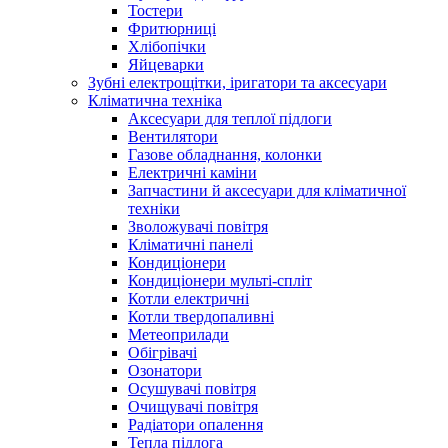
Тостери
Фритюрниці
Хлібопічки
Яйцеварки
Зубні електрощітки, іригатори та аксесуари
Кліматична техніка
Аксесуари для теплої підлоги
Вентилятори
Газове обладнання, колонки
Електричні каміни
Запчастини й аксесуари для кліматичної
техніки
Зволожувачі повітря
Кліматичні панелі
Кондиціонери
Кондиціонери мульті-спліт
Котли електричні
Котли твердопаливні
Метеоприлади
Обігрівачі
Озонатори
Осушувачі повітря
Очищувачі повітря
Радіатори опалення
Тепла підлога