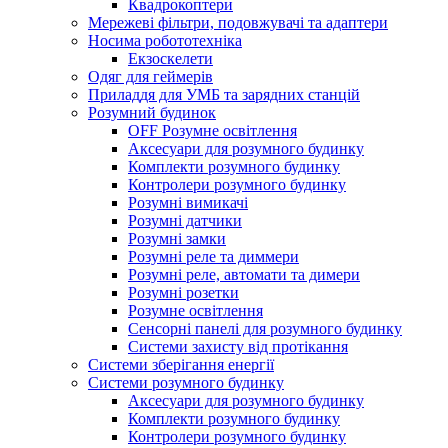
Квадрокоптери
Мережеві фільтри, подовжувачі та адаптери
Носима робототехніка
Екзоскелети
Одяг для геймерів
Приладдя для УМБ та зарядних станцій
Розумний будинок
OFF Розумне освітлення
Аксесуари для розумного будинку
Комплекти розумного будинку
Контролери розумного будинку
Розумні вимикачі
Розумні датчики
Розумні замки
Розумні реле та диммери
Розумні реле, автомати та димери
Розумні розетки
Розумне освітлення
Сенсорні панелі для розумного будинку
Системи захисту від протікання
Системи зберігання енергії
Системи розумного будинку
Аксесуари для розумного будинку
Комплекти розумного будинку
Контролери розумного будинку