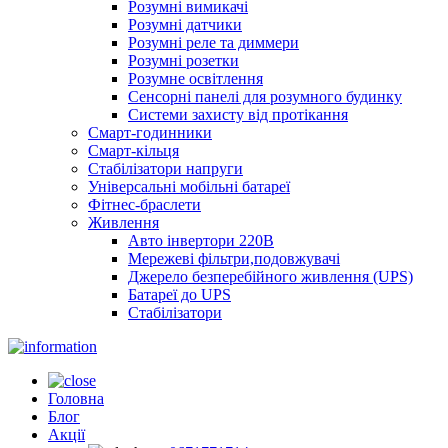
Розумні вимикачі
Розумні датчики
Розумні реле та диммери
Розумні розетки
Розумне освітлення
Сенсорні панелі для розумного будинку
Системи захисту від протікання
Смарт-годинники
Смарт-кільця
Стабілізатори напруги
Універсальні мобільні батареї
Фітнес-браслети
Живлення
Авто інвертори 220В
Мережеві фільтри,подовжувачі
Джерело безперебійного живлення (UPS)
Батареї до UPS
Стабілізатори
Головна
Блог
Акції