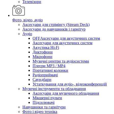
Телевізори
Фото, відео, аудіо
Аксесуари для стрімінгу (Stream Deck)
Аксесуари до навушників і гарнітур
Аудіо
OFFАксесуари для акустичних систем
Аксесуари для акустичних систем
Акустика Hi-Fi
Диктофони
Мікрофони
Музичні центри та аудіосистеми
Плеєри MP3 / MP4
Портативні колонки
Радіоприймачі
Саундбари
Устаткування для аудіо-, відеоконференцій
Музичні інструменти та обладнання
Аксесуари для музичного обладнання
Мікшерні пульти
Підсилювачі
Навушники та гарнітури
Фото і відео техніка