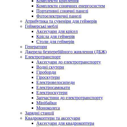
Комплекти кріплення
Комплекти сонячних енергосистем
Портативні сонячні панелі
Фотоелектричні панелі
Атрибутика та сувеніри для геймерів
Геймерські меблі
Аксесуари для крісел
Крісла для геймерів
Столи для геймерів
Генератори
Джерела безперебійного живлення (ДБЖ)
Електротранспорт
Аксесуари до електротранспорту
Водні скутери
Гіроборди
Гіроскутери
Електровелосипеди
Електросамокати
Електроскутери
Запчастини до електротранспорту
Мінібайки
Моноколеса
Зарядні станції
Квадрокоптери та аксесуари
Аксесуари для квадрокоптера