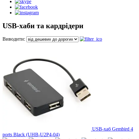
USB-хаби та кардрідери
Виводити:
USB-хаб Gembird 4
ports Black (UHB-U2P4-04)