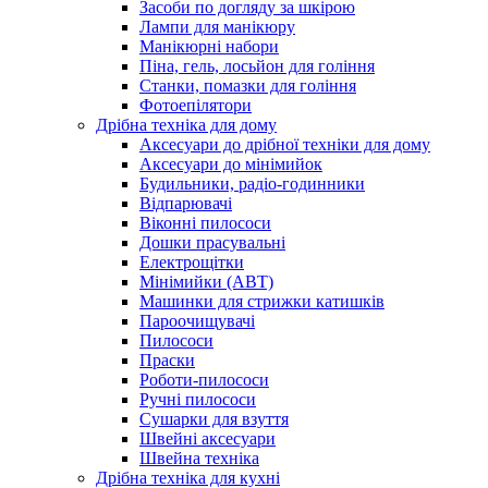
Засоби по догляду за шкірою
Лампи для манікюру
Манікюрні набори
Піна, гель, лосьйон для гоління
Станки, помазки для гоління
Фотоепілятори
Дрібна техніка для дому
Аксесуари до дрібної техніки для дому
Аксесуари до мінімийок
Будильники, радіо-годинники
Відпарювачі
Віконні пилососи
Дошки прасувальні
Електрощітки
Мінімийки (АВТ)
Машинки для стрижки катишків
Пароочищувачі
Пилососи
Праски
Роботи-пилососи
Ручні пилососи
Сушарки для взуття
Швейні аксесуари
Швейна техніка
Дрібна техніка для кухні