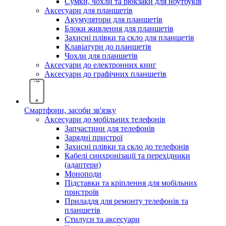
Сумки, чохли та рюкзаки для ноутбуків
Аксесуари для планшетів
Акумулятори для планшетів
Блоки живлення для планшетів
Захисні плівки та скло для планшетів
Клавіатури до планшетів
Чохли для планшетів
Аксесуари до електронних книг
Аксесуари дo графічних планшетів
Смартфони, засоби зв'язку
Аксесуари до мобільних телефонів
Запчастини для телефонів
Зарядні пристрої
Захисні плівки та скло до телефонів
Кабелі синхронізації та перехідники
(адаптери)
Моноподи
Підставки та кріплення для мобільних
пристроїв
Приладдя для ремонту телефонів та
планшетів
Стилуси та аксесуари