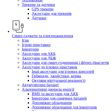
Тепловізори
Трекери та датчики
GPS трекери
Аксесуари для трекерів
Датчики
Смарт-гаджети та електроживлення
Ігри
Ігрові приставки
Інвертори
Аксесуари для АКБ
Аксесуари для ДБЖ
Аксесуари для смарт-годинників і фітнес-браслетів
Аксесуари до ігрових приставок
Інші аксесуари для ігрових консолей
Геймпади, джойстики, керма
Окуляри віртуальної реальності
Акумуляторні батареї
Альтернативні джерела енергії
BMS та аксесуари для АКБ
Інвертори для сонячних батарей
Допоміжне обладнання
Допоміжне обладнання для інверторів