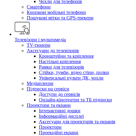
Чохли для телефонів
Смартфони
Кнопкові мобільні телефони
Пошукові мітки та GPS-трекери
Телевізори і мультимедіа
TV-тюнери
Аксесуари до телевізорів
Кронштейни та кріплення
Настільні кріплення
Рамки для телевізорів
Стійки, тумби, відео стіни, полки
Універсальні пульти ДК, чохли
Медіаплеєри
Підписки на сервіси
Доступи до сервісів
Онлайн-кінотеатри та ТБ підписки
Проектори та екрани
Інтерактивні дошки
Інформаційні дисплеї
Аксесуари для проекторів та екранів
Проектори
Проекційні екрани