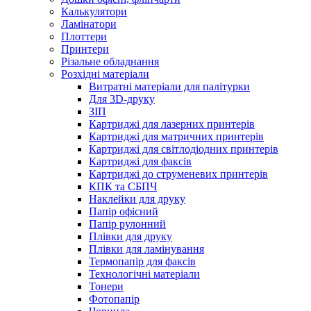
Калькулятори
Ламінатори
Плоттери
Принтери
Різальне обладнання
Розхідні матеріали
Витратні матеріали для палітурки
Для 3D-друку
ЗІП
Картриджі для лазерних принтерів
Картриджі для матричних принтерів
Картриджі для світлодіодних принтерів
Картриджі для факсів
Картриджі до струменевих принтерів
КПК та СБПЧ
Наклейки для друку
Папір офісний
Папір рулонний
Плівки для друку
Плівки для ламінування
Термопапір для факсів
Технологічні матеріали
Тонери
Фотопапір