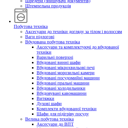
Шредери (знищувачі документів)
Штемпельна продукція
Побутова техніка
Аксесуари до техніки догляду за тілом і волоссям
Ваги підлогові
Вбудована побутова техніка
Аксесуари та комплектуючі до вбудованої
техніки
Варильні поверхні
Вбудовані винні шафи
Вбудовані мікрохвильові печі
Вбудовані морозильні камери
Вбудовані посудомийні машини
Вбудовані пральні машини
Вбудовані холодильники
Вбудовувані кавомашини
Витяжки
Духові шафи
Комплекти вбудованої техніки
Шафи для підігріву посуду
Велика побутова техніка
Аксесуари до ВПТ