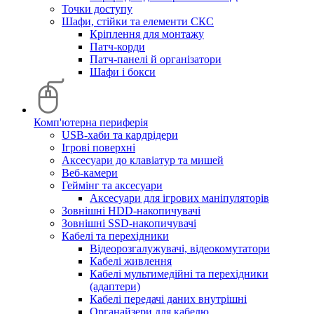
Точки доступу
Шафи, стійки та елементи СКС
Кріплення для монтажу
Патч-корди
Патч-панелі й організатори
Шафи і бокси
Комп'ютерна периферія
USB-хаби та кардрідери
Ігрові поверхні
Аксесуари до клавіатур та мишей
Веб-камери
Геймінг та аксесуари
Аксесуари для ігрових маніпуляторів
Зовнішні HDD-накопичувачі
Зовнішні SSD-накопичувачі
Кабелі та перехідники
Відеорозгалужувачі, відеокомутатори
Кабелі живлення
Кабелі мультимедійні та перехідники
(адаптери)
Кабелі передачі даних внутрішні
Органайзери для кабелю