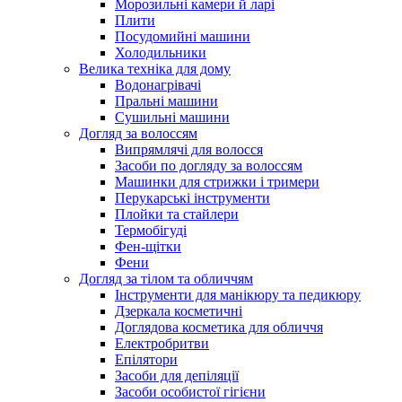
Морозильні камери й ларі
Плити
Посудомийні машини
Холодильники
Велика техніка для дому
Водонагрівачі
Пральні машини
Сушильні машини
Догляд за волоссям
Випрямлячі для волосся
Засоби по догляду за волоссям
Машинки для стрижки і тримери
Перукарські інструменти
Плойки та стайлери
Термобігуді
Фен-щітки
Фени
Догляд за тілом та обличчям
Інструменти для манікюру та педикюру
Дзеркала косметичні
Доглядова косметика для обличчя
Електробритви
Епілятори
Засоби для депіляції
Засоби особистої гігієни