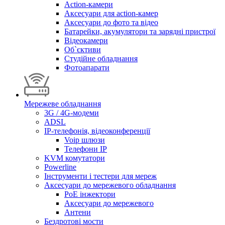
Action-камери
Аксесуари для action-камер
Аксесуари до фото та відео
Батарейки, акумулятори та зарядні пристрої
Відеокамери
Об`єктиви
Студійне обладнання
Фотоапарати
Мережеве обладнання
3G / 4G-модеми
ADSL
IP-телефонія, відеоконференції
Voip шлюзи
Телефони IP
KVM комутатори
Powerline
Інструменти і тестери для мереж
Аксесуари до мережевого обладнання
PoE інжектори
Аксесуари до мережевого
Антени
Бездротові мости