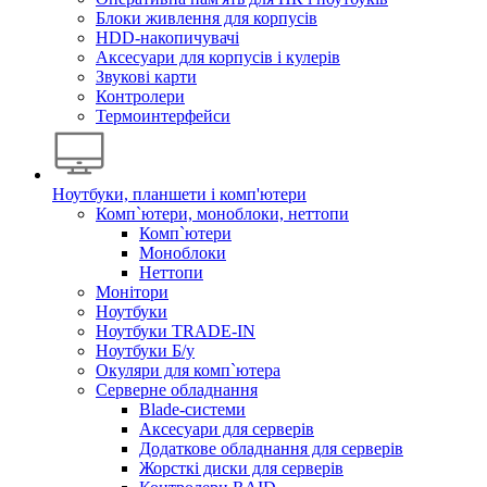
Блоки живлення для корпусів
HDD-накопичувачі
Аксесуари для корпусів і кулерів
Звукові карти
Контролери
Термоинтерфейси
Ноутбуки, планшети і комп'ютери
Комп`ютери, моноблоки, неттопи
Комп`ютери
Моноблоки
Неттопи
Монітори
Ноутбуки
Ноутбуки TRADE-IN
Ноутбуки Б/у
Окуляри для комп`ютера
Серверне обладнання
Blade-системи
Аксесуари для серверів
Додаткове обладнання для серверів
Жорсткі диски для серверів