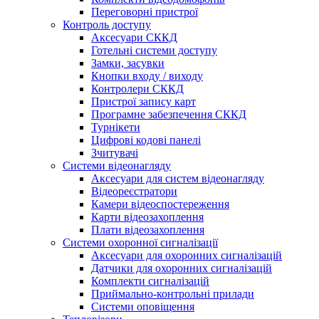
Переговорні пристрої
Контроль доступу
Аксесуари СККД
Готельні системи доступу
Замки, засувки
Кнопки входу / виходу
Контролери СККД
Пристрої запису карт
Програмне забезпечення СККД
Турнікети
Цифрові кодові панелі
Зчитувачі
Системи відеонагляду
Аксесуари для систем відеонагляду
Відеореєстратори
Камери відеоспостереження
Карти відеозахоплення
Плати відеозахоплення
Системи охоронної сигналізації
Аксесуари для охоронних сигналізацій
Датчики для охоронних сигналізацій
Комплекти сигналізацій
Приймально-контрольні прилади
Системи оповіщення