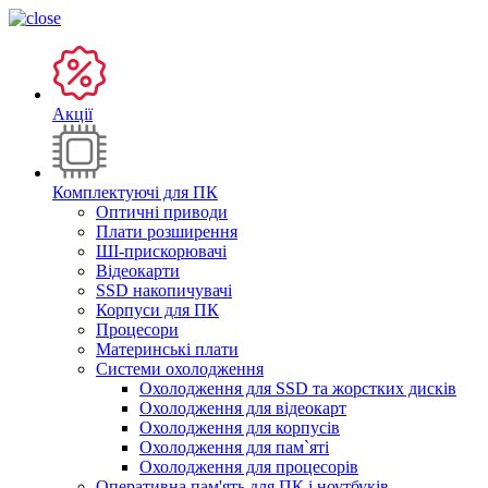
Акції
Комплектуючі для ПК
Оптичні приводи
Плати розширення
ШІ-прискорювачі
Відеокарти
SSD накопичувачі
Корпуси для ПК
Процесори
Материнські плати
Системи охолодження
Охолодження для SSD та жорстких дисків
Охолодження для відеокарт
Охолодження для корпусів
Охолодження для пам`яті
Охолодження для процесорів
Оперативна пам'ять для ПК і ноутбуків