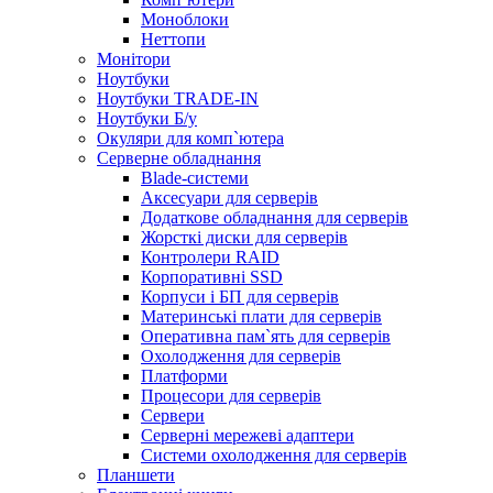
Моноблоки
Неттопи
Монітори
Ноутбуки
Ноутбуки TRADE-IN
Ноутбуки Б/у
Окуляри для комп`ютера
Серверне обладнання
Blade-системи
Аксесуари для серверів
Додаткове обладнання для серверів
Жорсткі диски для серверів
Контролери RAID
Корпоративні SSD
Корпуси і БП для серверів
Материнські плати для серверів
Оперативна пам`ять для серверів
Охолодження для серверів
Платформи
Процесори для серверів
Сервери
Серверні мережеві адаптери
Системи охолодження для серверів
Планшети