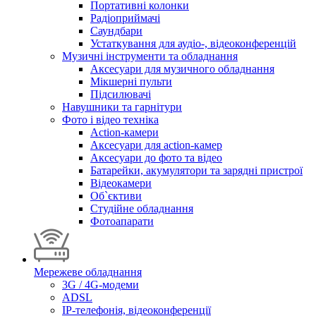
Портативні колонки
Радіоприймачі
Саундбари
Устаткування для аудіо-, відеоконференцій
Музичні інструменти та обладнання
Аксесуари для музичного обладнання
Мікшерні пульти
Підсилювачі
Навушники та гарнітури
Фото і відео техніка
Action-камери
Аксесуари для action-камер
Аксесуари до фото та відео
Батарейки, акумулятори та зарядні пристрої
Відеокамери
Об`єктиви
Студійне обладнання
Фотоапарати
Мережеве обладнання
3G / 4G-модеми
ADSL
IP-телефонія, відеоконференції