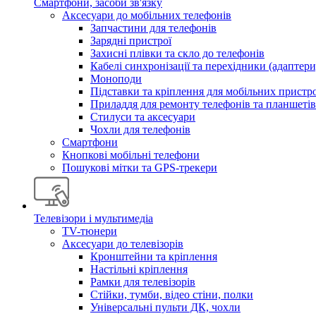
Смартфони, засоби зв'язку
Аксесуари до мобільних телефонів
Запчастини для телефонів
Зарядні пристрої
Захисні плівки та скло до телефонів
Кабелі синхронізації та перехідники (адаптери
Моноподи
Підставки та кріплення для мобільних пристр
Приладдя для ремонту телефонів та планшетів
Стилуси та аксесуари
Чохли для телефонів
Смартфони
Кнопкові мобільні телефони
Пошукові мітки та GPS-трекери
Телевізори і мультимедіа
TV-тюнери
Аксесуари до телевізорів
Кронштейни та кріплення
Настільні кріплення
Рамки для телевізорів
Стійки, тумби, відео стіни, полки
Універсальні пульти ДК, чохли