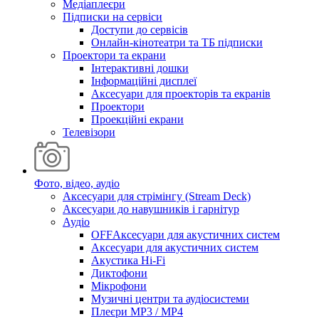
Медіаплеєри
Підписки на сервіси
Доступи до сервісів
Онлайн-кінотеатри та ТБ підписки
Проектори та екрани
Інтерактивні дошки
Інформаційні дисплеї
Аксесуари для проекторів та екранів
Проектори
Проекційні екрани
Телевізори
Фото, відео, аудіо
Аксесуари для стрімінгу (Stream Deck)
Аксесуари до навушників і гарнітур
Аудіо
OFFАксесуари для акустичних систем
Аксесуари для акустичних систем
Акустика Hi-Fi
Диктофони
Мікрофони
Музичні центри та аудіосистеми
Плеєри MP3 / MP4