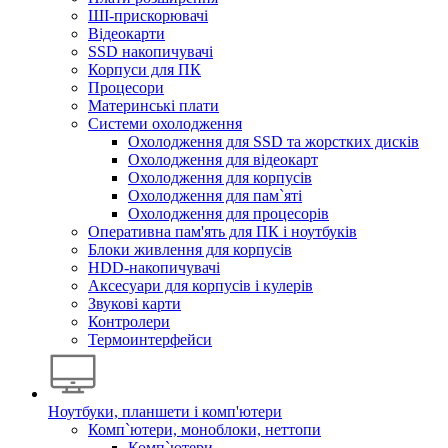
ШІ-прискорювачі
Відеокарти
SSD накопичувачі
Корпуси для ПК
Процесори
Материнські плати
Системи охолодження
Охолодження для SSD та жорстких дисків
Охолодження для відеокарт
Охолодження для корпусів
Охолодження для пам`яті
Охолодження для процесорів
Оперативна пам'ять для ПК і ноутбуків
Блоки живлення для корпусів
HDD-накопичувачі
Аксесуари для корпусів і кулерів
Звукові карти
Контролери
Термоинтерфейси
Ноутбуки, планшети і комп'ютери
Комп`ютери, моноблоки, неттопи
Комп`ютери