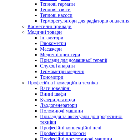
Теплові гармати
Теплові завіси
Теплові насоси
Терморегулятори для радіаторів опалення
Косметичні прилади
Медичні товари
Інгалятори
Глюкометри
Масажери
Медичні принтери
Прилади для домашньої терапії
Слухові апарати
Термометри медичні
Тонометри
Професійна і комерційна техніка
Ваги ювелірні
Винні шафи
Кулери для води
Льодогенератори
Поломиючі машини
Приладдя та аксесуари до професійної
техніки
Професійні конвекційні печі
Професійні пилососи
Професійні посудомиючі машини