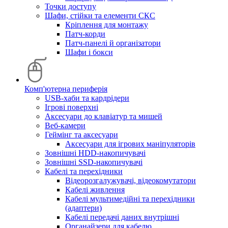
Точки доступу
Шафи, стійки та елементи СКС
Кріплення для монтажу
Патч-корди
Патч-панелі й організатори
Шафи і бокси
Комп'ютерна периферія
USB-хаби та кардрідери
Ігрові поверхні
Аксесуари до клавіатур та мишей
Веб-камери
Геймінг та аксесуари
Аксесуари для ігрових маніпуляторів
Зовнішні HDD-накопичувачі
Зовнішні SSD-накопичувачі
Кабелі та перехідники
Відеорозгалужувачі, відеокомутатори
Кабелі живлення
Кабелі мультимедійні та перехідники
(адаптери)
Кабелі передачі даних внутрішні
Органайзери для кабелю