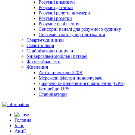
Розумні вимикачі
Розумні датчики
Розумні реле та диммери
Розумні розетки
Розумне освітлення
Сенсорні панелі для розумного будинку
Системи захисту від протікання
Смарт-годинники
Смарт-кільця
Стабілізатори напруги
Універсальні мобільні батареї
Фітнес-браслети
Живлення
Авто інвертори 220В
Мережеві фільтри,подовжувачі
Джерело безперебійного живлення (UPS)
Батареї до UPS
Стабілізатори
Головна
Блог
Акції