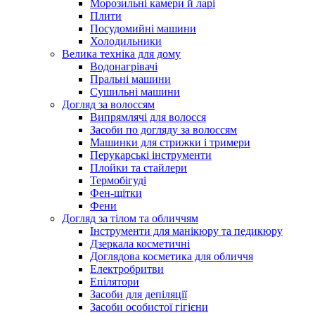
Морозильні камери й ларі
Плити
Посудомийні машини
Холодильники
Велика техніка для дому
Водонагрівачі
Пральні машини
Сушильні машини
Догляд за волоссям
Випрямлячі для волосся
Засоби по догляду за волоссям
Машинки для стрижки і тримери
Перукарські інструменти
Плойки та стайлери
Термобігуді
Фен-щітки
Фени
Догляд за тілом та обличчям
Інструменти для манікюру та педикюру
Дзеркала косметичні
Доглядова косметика для обличчя
Електробритви
Епілятори
Засоби для депіляції
Засоби особистої гігієни