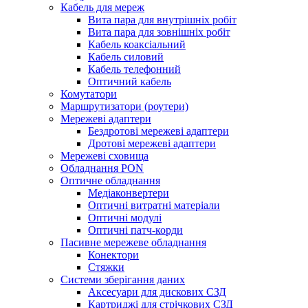
Кабель для мереж
Вита пара для внутрішніх робіт
Вита пара для зовнішніх робіт
Кабель коаксіальний
Кабель силовий
Кабель телефонний
Оптичний кабель
Комутатори
Маршрутизатори (роутери)
Мережеві адаптери
Бездротові мережеві адаптери
Дротові мережеві адаптери
Мережеві сховища
Обладнання PON
Оптичне обладнання
Медіаконвертери
Оптичні витратні матеріали
Оптичні модулі
Оптичні патч-корди
Пасивне мережеве обладнання
Конектори
Стяжки
Системи зберігання даних
Аксесуари для дискових СЗД
Картриджі для стрічкових СЗД