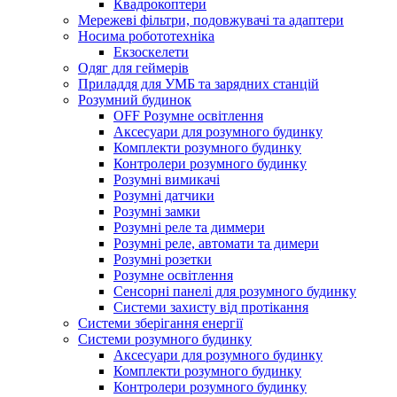
Квадрокоптери
Мережеві фільтри, подовжувачі та адаптери
Носима робототехніка
Екзоскелети
Одяг для геймерів
Приладдя для УМБ та зарядних станцій
Розумний будинок
OFF Розумне освітлення
Аксесуари для розумного будинку
Комплекти розумного будинку
Контролери розумного будинку
Розумні вимикачі
Розумні датчики
Розумні замки
Розумні реле та диммери
Розумні реле, автомати та димери
Розумні розетки
Розумне освітлення
Сенсорні панелі для розумного будинку
Системи захисту від протікання
Системи зберігання енергії
Системи розумного будинку
Аксесуари для розумного будинку
Комплекти розумного будинку
Контролери розумного будинку