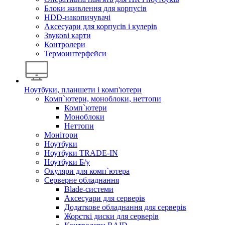
Блоки живлення для корпусів
HDD-накопичувачі
Аксесуари для корпусів і кулерів
Звукові карти
Контролери
Термоинтерфейси
Ноутбуки, планшети і комп'ютери
Комп`ютери, моноблоки, неттопи
Комп`ютери
Моноблоки
Неттопи
Монітори
Ноутбуки
Ноутбуки TRADE-IN
Ноутбуки Б/у
Окуляри для комп`ютера
Серверне обладнання
Blade-системи
Аксесуари для серверів
Додаткове обладнання для серверів
Жорсткі диски для серверів