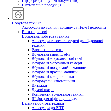
Шредери (знищувачі документів)
Штемпельна продукція
Побутова техніка
Аксесуари до техніки догляду за тілом і волоссям
Ваги підлогові
Вбудована побутова техніка
Аксесуари та комплектуючі до вбудованої
техніки
Варильні поверхні
Вбудовані винні шафи
Вбудовані мікрохвильові печі
Вбудовані морозильні камери
Вбудовані посудомийні машини
Вбудовані пральні машини
Вбудовані холодильники
Вбудовувані кавомашини
Витяжки
Духові шафи
Комплекти вбудованої техніки
Шафи для підігріву посуду
Велика побутова техніка
Аксесуари до ВПТ