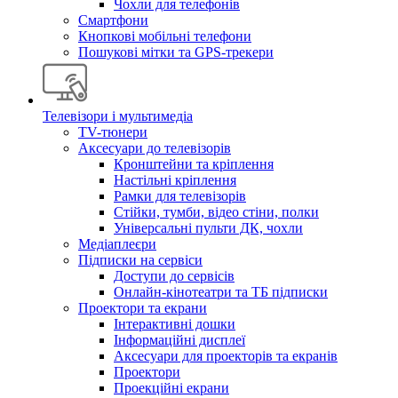
Чохли для телефонів
Смартфони
Кнопкові мобільні телефони
Пошукові мітки та GPS-трекери
Телевізори і мультимедіа
TV-тюнери
Аксесуари до телевізорів
Кронштейни та кріплення
Настільні кріплення
Рамки для телевізорів
Стійки, тумби, відео стіни, полки
Універсальні пульти ДК, чохли
Медіаплеєри
Підписки на сервіси
Доступи до сервісів
Онлайн-кінотеатри та ТБ підписки
Проектори та екрани
Інтерактивні дошки
Інформаційні дисплеї
Аксесуари для проекторів та екранів
Проектори
Проекційні екрани