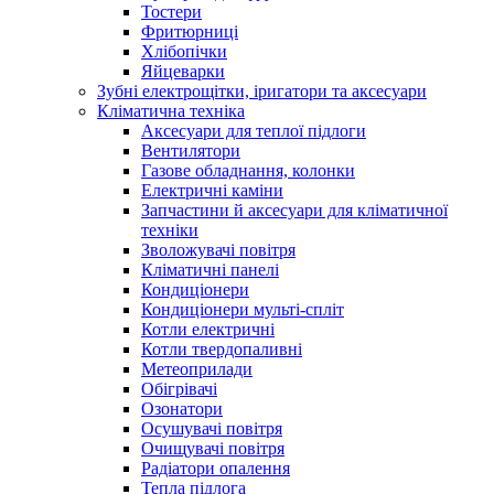
Тостери
Фритюрниці
Хлібопічки
Яйцеварки
Зубні електрощітки, іригатори та аксесуари
Кліматична техніка
Аксесуари для теплої підлоги
Вентилятори
Газове обладнання, колонки
Електричні каміни
Запчастини й аксесуари для кліматичної
техніки
Зволожувачі повітря
Кліматичні панелі
Кондиціонери
Кондиціонери мульті-спліт
Котли електричні
Котли твердопаливні
Метеоприлади
Обігрівачі
Озонатори
Осушувачі повітря
Очищувачі повітря
Радіатори опалення
Тепла підлога