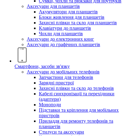
Сумки, чохли та рюкзаки для ноутбуків
Аксесуари для планшетів
Акумулятори для планшетів
Блоки живлення для планшетів
Захисні плівки та скло для планшетів
Клавіатури до планшетів
Чохли для планшетів
Аксесуари до електронних книг
Аксесуари дo графічних планшетів
Смартфони, засоби зв'язку
Аксесуари до мобільних телефонів
Запчастини для телефонів
Зарядні пристрої
Захисні плівки та скло до телефонів
Кабелі синхронізації та перехідники
(адаптери)
Моноподи
Підставки та кріплення для мобільних
пристроїв
Приладдя для ремонту телефонів та
планшетів
Стилуси та аксесуари