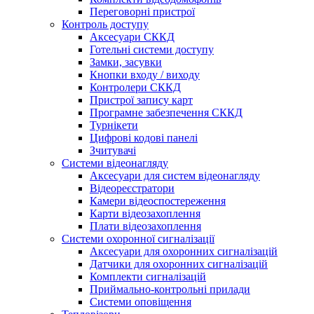
Переговорні пристрої
Контроль доступу
Аксесуари СККД
Готельні системи доступу
Замки, засувки
Кнопки входу / виходу
Контролери СККД
Пристрої запису карт
Програмне забезпечення СККД
Турнікети
Цифрові кодові панелі
Зчитувачі
Системи відеонагляду
Аксесуари для систем відеонагляду
Відеореєстратори
Камери відеоспостереження
Карти відеозахоплення
Плати відеозахоплення
Системи охоронної сигналізації
Аксесуари для охоронних сигналізацій
Датчики для охоронних сигналізацій
Комплекти сигналізацій
Приймально-контрольні прилади
Системи оповіщення