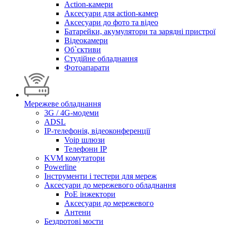
Action-камери
Аксесуари для action-камер
Аксесуари до фото та відео
Батарейки, акумулятори та зарядні пристрої
Відеокамери
Об`єктиви
Студійне обладнання
Фотоапарати
Мережеве обладнання
3G / 4G-модеми
ADSL
IP-телефонія, відеоконференції
Voip шлюзи
Телефони IP
KVM комутатори
Powerline
Інструменти і тестери для мереж
Аксесуари до мережевого обладнання
PoE інжектори
Аксесуари до мережевого
Антени
Бездротові мости