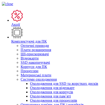
Акції
Комплектуючі для ПК
Оптичні приводи
Плати розширення
ШІ-прискорювачі
Відеокарти
SSD накопичувачі
Корпуси для ПК
Процесори
Материнські плати
Системи охолодження
Охолодження для SSD та жорстких дисків
Охолодження для відеокарт
Охолодження для корпусів
Охолодження для пам`яті
Охолодження для процесорів
Оперативна пам'ять для ПК і ноутбуків