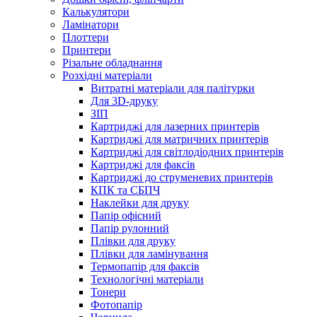
Калькулятори
Ламінатори
Плоттери
Принтери
Різальне обладнання
Розхідні матеріали
Витратні матеріали для палітурки
Для 3D-друку
ЗІП
Картриджі для лазерних принтерів
Картриджі для матричних принтерів
Картриджі для світлодіодних принтерів
Картриджі для факсів
Картриджі до струменевих принтерів
КПК та СБПЧ
Наклейки для друку
Папір офісний
Папір рулонний
Плівки для друку
Плівки для ламінування
Термопапір для факсів
Технологічні матеріали
Тонери
Фотопапір