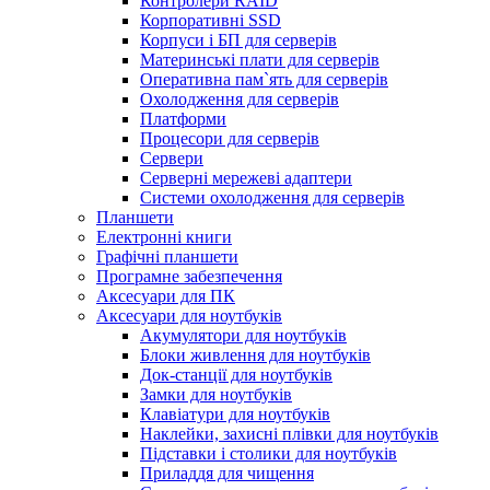
Контролери RAID
Корпоративні SSD
Корпуси і БП для серверів
Материнські плати для серверів
Оперативна пам`ять для серверів
Охолодження для серверів
Платформи
Процесори для серверів
Сервери
Серверні мережеві адаптери
Системи охолодження для серверів
Планшети
Електронні книги
Графічні планшети
Програмне забезпечення
Аксесуари для ПК
Аксесуари для ноутбуків
Акумулятори для ноутбуків
Блоки живлення для ноутбуків
Док-станції для ноутбуків
Замки для ноутбуків
Клавіатури для ноутбуків
Наклейки, захисні плівки для ноутбуків
Підставки і столики для ноутбуків
Приладдя для чищення