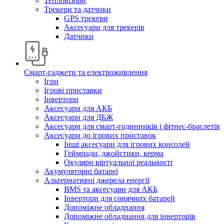
Тепловізори
Трекери та датчики
GPS трекери
Аксесуари для трекерів
Датчики
Смарт-гаджети та електроживлення
Ігри
Ігрові приставки
Інвертори
Аксесуари для АКБ
Аксесуари для ДБЖ
Аксесуари для смарт-годинників і фітнес-браслетів
Аксесуари до ігрових приставок
Інші аксесуари для ігрових консолей
Геймпади, джойстики, керма
Окуляри віртуальної реальності
Акумуляторні батареї
Альтернативні джерела енергії
BMS та аксесуари для АКБ
Інвертори для сонячних батарей
Допоміжне обладнання
Допоміжне обладнання для інверторів