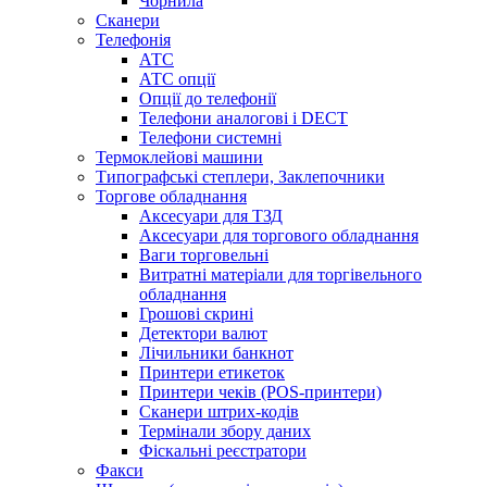
Чорнила
Сканери
Телефонія
АТС
АТС опції
Опції до телефонії
Телефони аналогові і DECT
Телефони системні
Термоклейові машини
Типографські степлери, Заклепочники
Торгове обладнання
Аксесуари для ТЗД
Аксесуари для торгового обладнання
Ваги торговельні
Витратні матеріали для торгівельного
обладнання
Грошові скрині
Детектори валют
Лічильники банкнот
Принтери етикеток
Принтери чеків (POS-принтери)
Сканери штрих-кодів
Термінали збору даних
Фіскальні реєстратори
Факси