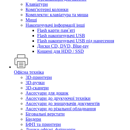
Клавіатури
Комп'ютерні колонки
Комплекти: клавіатура та миша
Миші
Накопичувачі інформації інші
Flash карти пам`яті
Flash накопичувачі USB
Flash накопичувачі USB під нанесення
Диски CD, DVD, Blue-ray
Кишені для HDD / SSD
Офісна техніка
3D-принтери
3D-ручки
3D-сканери
Аксесуари для дошок
Аксесуари до друкуючої техніки
Аксесуари до знищувачів документів
Аксесуари до різальної обладнання
Біговальні верстати
Біндери
БФП та принтери
Дошки офісні, фліпчарти