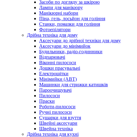
Засоби по догляду за шкірою
Лампи для манікюру
Манікюрні набори
Піна, гель, лосьйон для гоління
Станки, помазки для гоління
Фотоепілятори
Дрібна техніка для дому
Аксесуари до дрібної техніки для дому
Аксесуари до мінімийок
Будильники, радіо-годинники
Відпарювачі
Віконні пилососи
Дошки прасувальні
Електрощітки
Мінімийки (АВТ)
Машинки для стрижки катишків
Пароочищувачі
Пилососи
Праски
Роботи-пилососи
Ручні пилососи
Сушарки для взуття
Швейні аксесуари
Швейна техніка
Дрібна техніка для кухні