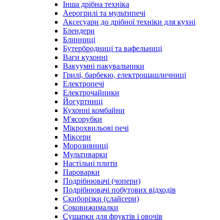
Інша дрібна техніка
Аерогрилі та мультипечі
Аксесуари до дрібної техніки для кухні
Блендери
Блинниці
Бутербродниці та вафельниці
Ваги кухонні
Вакуумні пакувальники
Грилі, барбекю, електрошашличниці
Електропечі
Електрочайники
Йогуртниці
Кухонні комбайни
М'ясорубки
Мікрохвильові печі
Міксери
Морозивниці
Мультиварки
Настільні плити
Пароварки
Подрібнювачі (чопери)
Подрібнювачі побутових відходів
Скиборізки (слайсери)
Соковижималки
Сушарки для фруктів і овочів