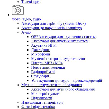
Телевізори
Фото, відео, аудіо
Аксесуари для стрімінгу (Stream Deck)
Аксесуари до навушників і гарнітур
Аудіо
OFFАксесуари для акустичних систем
Аксесуари для акустичних систем
Акустика Hi-Fi
Диктофони
Мікрофони
Музичні центри та аудіосистеми
Плеєри MP3 / MP4
Портативні колонки
Радіоприймачі
Саундбари
Устаткування для аудіо-, відеоконференцій
Музичні інструменти та обладнання
Аксесуари для музичного обладнання
Мікшерні пульти
Підсилювачі
Навушники та гарнітури
Фото і відео техніка