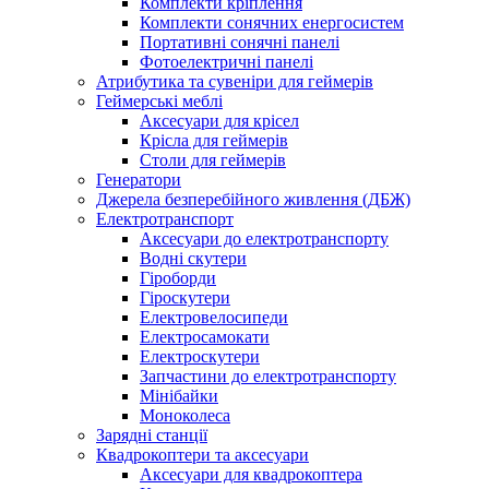
Комплекти кріплення
Комплекти сонячних енергосистем
Портативні сонячні панелі
Фотоелектричні панелі
Атрибутика та сувеніри для геймерів
Геймерські меблі
Аксесуари для крісел
Крісла для геймерів
Столи для геймерів
Генератори
Джерела безперебійного живлення (ДБЖ)
Електротранспорт
Аксесуари до електротранспорту
Водні скутери
Гіроборди
Гіроскутери
Електровелосипеди
Електросамокати
Електроскутери
Запчастини до електротранспорту
Мінібайки
Моноколеса
Зарядні станції
Квадрокоптери та аксесуари
Аксесуари для квадрокоптера