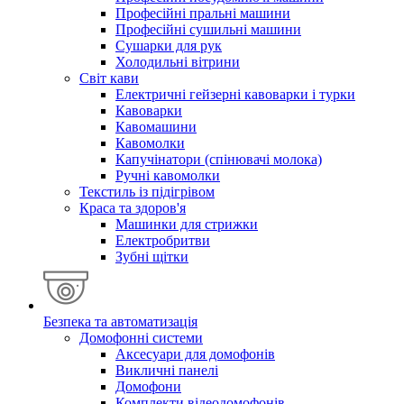
Професійні пральні машини
Професійні сушильні машини
Сушарки для рук
Холодильні вітрини
Світ кави
Електричні гейзерні кавоварки і турки
Кавоварки
Кавомашини
Кавомолки
Капучінатори (спінювачі молока)
Ручні кавомолки
Текстиль із підігрівом
Краса та здоров'я
Машинки для стрижки
Електробритви
Зубні щітки
Безпека та автоматизація
Домофонні системи
Аксесуари для домофонів
Викличні панелі
Домофони
Комплекти відеодомофонів