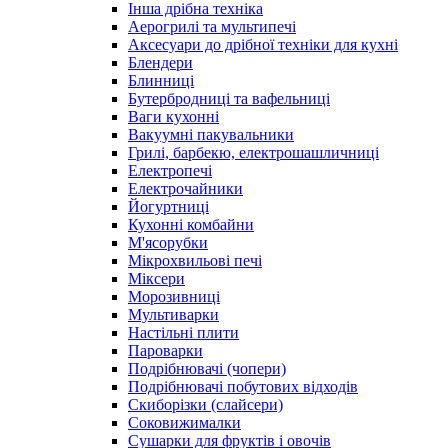
Інша дрібна техніка
Аерогрилі та мультипечі
Аксесуари до дрібної техніки для кухні
Блендери
Блинниці
Бутербродниці та вафельниці
Ваги кухонні
Вакуумні пакувальники
Грилі, барбекю, електрошашличниці
Електропечі
Електрочайники
Йогуртниці
Кухонні комбайни
М'ясорубки
Мікрохвильові печі
Міксери
Морозивниці
Мультиварки
Настільні плити
Пароварки
Подрібнювачі (чопери)
Подрібнювачі побутових відходів
Скиборізки (слайсери)
Соковижималки
Сушарки для фруктів і овочів