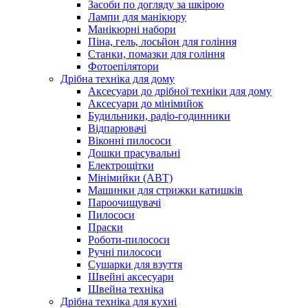
Засоби по догляду за шкірою
Лампи для манікюру
Манікюрні набори
Піна, гель, лосьйон для гоління
Станки, помазки для гоління
Фотоепілятори
Дрібна техніка для дому
Аксесуари до дрібної техніки для дому
Аксесуари до мінімийок
Будильники, радіо-годинники
Відпарювачі
Віконні пилососи
Дошки прасувальні
Електрощітки
Мінімийки (АВТ)
Машинки для стрижки катишків
Пароочищувачі
Пилососи
Праски
Роботи-пилососи
Ручні пилососи
Сушарки для взуття
Швейні аксесуари
Швейна техніка
Дрібна техніка для кухні