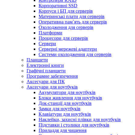
Контролери RAID
Корпоративні SSD
Корпуси і БП для серверів
Материнські плати для серверів
Оперативна пам`ять для серверів
Охолодження для серверів
Платформи
Процесори для серверів
Сервери
Серверні мережеві адаптери
Системи охолодження для серверів
Планшети
Електронні книги
Графічні планшети
Програмне забезпечення
Аксесуари для ПК
Аксесуари для ноутбуків
Акумулятори для ноутбуків
Блоки живлення для ноутбуків
Док-станції для ноутбуків
Замки для ноутбуків
Клавіатури для ноутбуків
Наклейки, захисні плівки для ноутбуків
Підставки і столики для ноутбуків
Приладдя для чищення