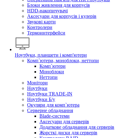
Блоки живлення для корпусів
HDD-накопичувачі
Аксесуари для корпусів і кулерів
Звукові карти
Контролери
Термоинтерфейси
Ноутбуки, планшети і комп'ютери
Комп`ютери, моноблоки, неттопи
Комп`ютери
Моноблоки
Неттопи
Монітори
Ноутбуки
Ноутбуки TRADE-IN
Ноутбуки Б/у
Окуляри для комп`ютера
Серверне обладнання
Blade-системи
Аксесуари для серверів
Додаткове обладнання для серверів
Жорсткі диски для серверів