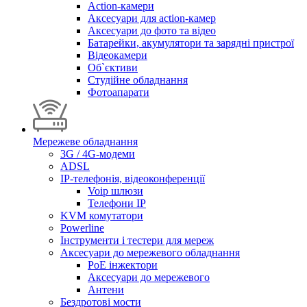
Action-камери
Аксесуари для action-камер
Аксесуари до фото та відео
Батарейки, акумулятори та зарядні пристрої
Відеокамери
Об`єктиви
Студійне обладнання
Фотоапарати
Мережеве обладнання
3G / 4G-модеми
ADSL
IP-телефонія, відеоконференції
Voip шлюзи
Телефони IP
KVM комутатори
Powerline
Інструменти і тестери для мереж
Аксесуари до мережевого обладнання
PoE інжектори
Аксесуари до мережевого
Антени
Бездротові мости