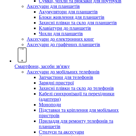
Сумки, чохли та рюкзаки для ноутбуків
Аксесуари для планшетів
Акумулятори для планшетів
Блоки живлення для планшетів
Захисні плівки та скло для планшетів
Клавіатури до планшетів
Чохли для планшетів
Аксесуари до електронних книг
Аксесуари дo графічних планшетів
Смартфони, засоби зв'язку
Аксесуари до мобільних телефонів
Запчастини для телефонів
Зарядні пристрої
Захисні плівки та скло до телефонів
Кабелі синхронізації та перехідники
(адаптери)
Моноподи
Підставки та кріплення для мобільних
пристроїв
Приладдя для ремонту телефонів та
планшетів
Стилуси та аксесуари