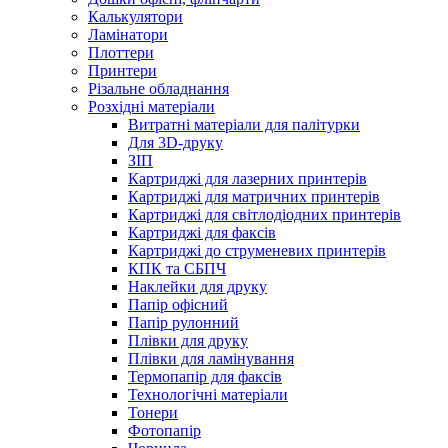
Калькулятори
Ламінатори
Плоттери
Принтери
Різальне обладнання
Розхідні матеріали
Витратні матеріали для палітурки
Для 3D-друку
ЗІП
Картриджі для лазерних принтерів
Картриджі для матричних принтерів
Картриджі для світлодіодних принтерів
Картриджі для факсів
Картриджі до струменевих принтерів
КПК та СБПЧ
Наклейки для друку
Папір офісний
Папір рулонний
Плівки для друку
Плівки для ламінування
Термопапір для факсів
Технологічні матеріали
Тонери
Фотопапір