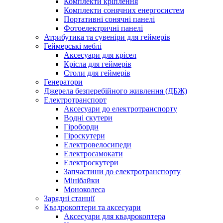
Комплекти кріплення
Комплекти сонячних енергосистем
Портативні сонячні панелі
Фотоелектричні панелі
Атрибутика та сувеніри для геймерів
Геймерські меблі
Аксесуари для крісел
Крісла для геймерів
Столи для геймерів
Генератори
Джерела безперебійного живлення (ДБЖ)
Електротранспорт
Аксесуари до електротранспорту
Водні скутери
Гіроборди
Гіроскутери
Електровелосипеди
Електросамокати
Електроскутери
Запчастини до електротранспорту
Мінібайки
Моноколеса
Зарядні станції
Квадрокоптери та аксесуари
Аксесуари для квадрокоптера