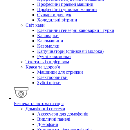
Професійні пральні машини
Професійні сушильні машини
Сушарки для рук
Холодильні вітрини
Світ кави
Електричні гейзерні кавоварки і турки
Кавоварки
Кавомашини
Кавомолки
Капучінатори (спінювачі молока)
Ручні кавомолки
Текстиль із підігрівом
Краса та здоров'я
Машинки для стрижки
Електробритви
Зубні щітки
Безпека та автоматизація
Домофонні системи
Аксесуари для домофонів
Викличні панелі
Домофони
Комплекти відеодомофонів