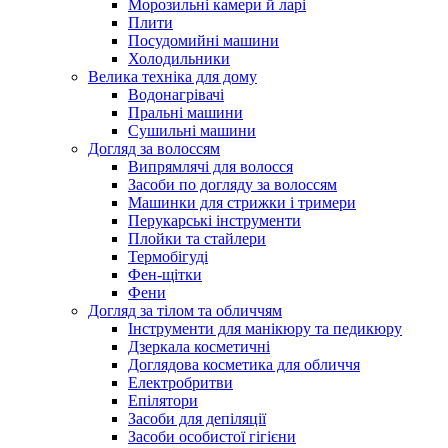
Морозильні камери й ларі
Плити
Посудомийні машини
Холодильники
Велика техніка для дому
Водонагрівачі
Пральні машини
Сушильні машини
Догляд за волоссям
Випрямлячі для волосся
Засоби по догляду за волоссям
Машинки для стрижки і тримери
Перукарські інструменти
Плойки та стайлери
Термобігуді
Фен-щітки
Фени
Догляд за тілом та обличчям
Інструменти для манікюру та педикюру
Дзеркала косметичні
Доглядова косметика для обличчя
Електробритви
Епілятори
Засоби для депіляції
Засоби особистої гігієни