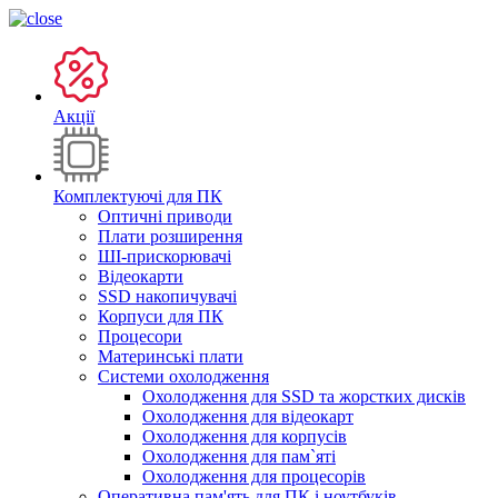
Акції
Комплектуючі для ПК
Оптичні приводи
Плати розширення
ШІ-прискорювачі
Відеокарти
SSD накопичувачі
Корпуси для ПК
Процесори
Материнські плати
Системи охолодження
Охолодження для SSD та жорстких дисків
Охолодження для відеокарт
Охолодження для корпусів
Охолодження для пам`яті
Охолодження для процесорів
Оперативна пам'ять для ПК і ноутбуків