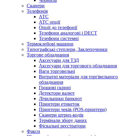
Чорнила
Сканери
Телефонія
АТС
АТС опції
Опції до телефонії
Телефони аналогові і DECT
Телефони системні
Термоклейові машини
Типографські степлери, Заклепочники
Торгове обладнання
Аксесуари для ТЗД
Аксесуари для торгового обладнання
Ваги торговельні
Витратні матеріали для торгівельного
обладнання
Грошові скрині
Детектори валют
Лічильники банкнот
Принтери етикеток
Принтери чеків (POS-принтери)
Сканери штрих-кодів
Термінали збору даних
Фіскальні реєстратори
Факси