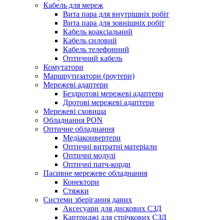
Кабель для мереж
Вита пара для внутрішніх робіт
Вита пара для зовнішніх робіт
Кабель коаксіальний
Кабель силовий
Кабель телефонний
Оптичний кабель
Комутатори
Маршрутизатори (роутери)
Мережеві адаптери
Бездротові мережеві адаптери
Дротові мережеві адаптери
Мережеві сховища
Обладнання PON
Оптичне обладнання
Медіаконвертери
Оптичні витратні матеріали
Оптичні модулі
Оптичні патч-корди
Пасивне мережеве обладнання
Конектори
Стяжки
Системи зберігання даних
Аксесуари для дискових СЗД
Картриджі для стрічкових СЗД