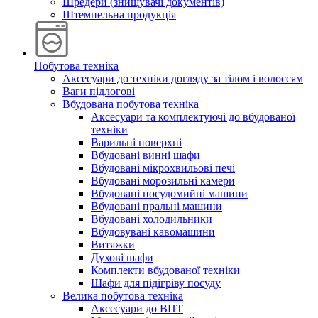
Шредери (знищувачі документів)
Штемпельна продукція
Побутова техніка
Аксесуари до техніки догляду за тілом і волоссям
Ваги підлогові
Вбудована побутова техніка
Аксесуари та комплектуючі до вбудованої
техніки
Варильні поверхні
Вбудовані винні шафи
Вбудовані мікрохвильові печі
Вбудовані морозильні камери
Вбудовані посудомийні машини
Вбудовані пральні машини
Вбудовані холодильники
Вбудовувані кавомашини
Витяжки
Духові шафи
Комплекти вбудованої техніки
Шафи для підігріву посуду
Велика побутова техніка
Аксесуари до ВПТ