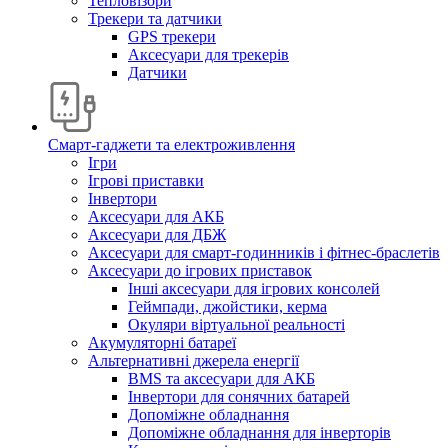
Тепловізори
Трекери та датчики
GPS трекери
Аксесуари для трекерів
Датчики
Смарт-гаджети та електроживлення
Ігри
Ігрові приставки
Інвертори
Аксесуари для АКБ
Аксесуари для ДБЖ
Аксесуари для смарт-годинників і фітнес-браслетів
Аксесуари до ігрових приставок
Інші аксесуари для ігрових консолей
Геймпади, джойстики, керма
Окуляри віртуальної реальності
Акумуляторні батареї
Альтернативні джерела енергії
BMS та аксесуари для АКБ
Інвертори для сонячних батарей
Допоміжне обладнання
Допоміжне обладнання для інверторів