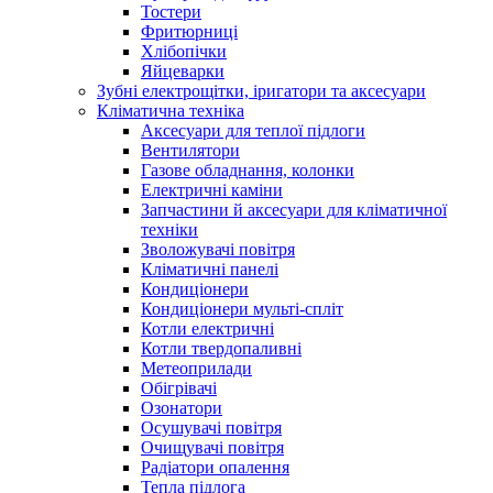
Тостери
Фритюрниці
Хлібопічки
Яйцеварки
Зубні електрощітки, іригатори та аксесуари
Кліматична техніка
Аксесуари для теплої підлоги
Вентилятори
Газове обладнання, колонки
Електричні каміни
Запчастини й аксесуари для кліматичної
техніки
Зволожувачі повітря
Кліматичні панелі
Кондиціонери
Кондиціонери мульті-спліт
Котли електричні
Котли твердопаливні
Метеоприлади
Обігрівачі
Озонатори
Осушувачі повітря
Очищувачі повітря
Радіатори опалення
Тепла підлога