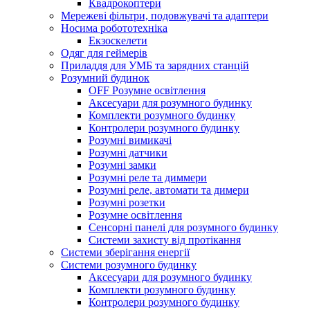
Квадрокоптери
Мережеві фільтри, подовжувачі та адаптери
Носима робототехніка
Екзоскелети
Одяг для геймерів
Приладдя для УМБ та зарядних станцій
Розумний будинок
OFF Розумне освітлення
Аксесуари для розумного будинку
Комплекти розумного будинку
Контролери розумного будинку
Розумні вимикачі
Розумні датчики
Розумні замки
Розумні реле та диммери
Розумні реле, автомати та димери
Розумні розетки
Розумне освітлення
Сенсорні панелі для розумного будинку
Системи захисту від протікання
Системи зберігання енергії
Системи розумного будинку
Аксесуари для розумного будинку
Комплекти розумного будинку
Контролери розумного будинку