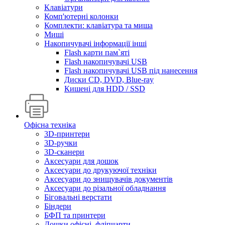
Клавіатури
Комп'ютерні колонки
Комплекти: клавіатура та миша
Миші
Накопичувачі інформації інші
Flash карти пам`яті
Flash накопичувачі USB
Flash накопичувачі USB під нанесення
Диски CD, DVD, Blue-ray
Кишені для HDD / SSD
Офісна техніка
3D-принтери
3D-ручки
3D-сканери
Аксесуари для дошок
Аксесуари до друкуючої техніки
Аксесуари до знищувачів документів
Аксесуари до різальної обладнання
Біговальні верстати
Біндери
БФП та принтери
Дошки офісні, фліпчарти