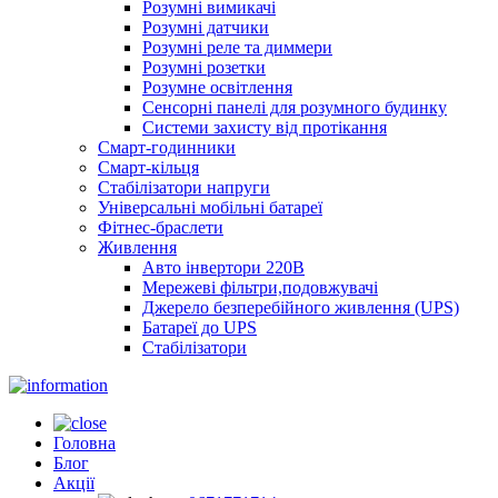
Розумні вимикачі
Розумні датчики
Розумні реле та диммери
Розумні розетки
Розумне освітлення
Сенсорні панелі для розумного будинку
Системи захисту від протікання
Смарт-годинники
Смарт-кільця
Стабілізатори напруги
Універсальні мобільні батареї
Фітнес-браслети
Живлення
Авто інвертори 220В
Мережеві фільтри,подовжувачі
Джерело безперебійного живлення (UPS)
Батареї до UPS
Стабілізатори
Головна
Блог
Акції