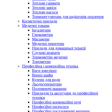
Теплові гармати
Теплові завіси
Теплові насоси
Терморегулятори для радіаторів опалення
Косметичні прилади
Медичні товари
Інгалятори
Глюкометри
Масажери
Медичні принтери
Прилади для домашньої терапії
Слухові апарати
Термометри медичні
Тонометри
Професійна і комерційна техніка
Ваги ювелірні
Винні шафи
Кулери для води
Льодогенератори
Поломиючі машини
Приладдя та аксесуари до професійної
техніки
Професійні конвекційні печі
Професійні пилососи
Професійні посудомиючі машини