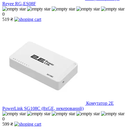
Reyee RG-ES08F
0
519 ₴
Комутатор 2E
PowerLink SG108C (8xGE, некерований)
0
599 ₴