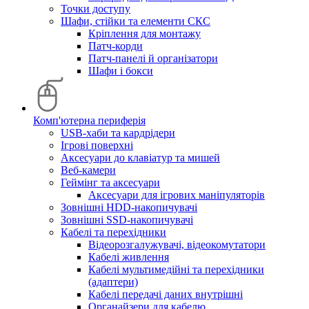
Точки доступу
Шафи, стійки та елементи СКС
Кріплення для монтажу
Патч-корди
Патч-панелі й організатори
Шафи і бокси
Комп'ютерна периферія
USB-хаби та кардрідери
Ігрові поверхні
Аксесуари до клавіатур та мишей
Веб-камери
Геймінг та аксесуари
Аксесуари для ігрових маніпуляторів
Зовнішні HDD-накопичувачі
Зовнішні SSD-накопичувачі
Кабелі та перехідники
Відеорозгалужувачі, відеокомутатори
Кабелі живлення
Кабелі мультимедійні та перехідники
(адаптери)
Кабелі передачі даних внутрішні
Органайзери для кабелю