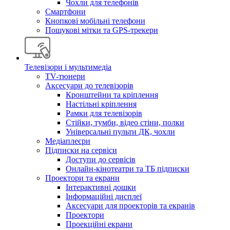
Чохли для телефонів
Смартфони
Кнопкові мобільні телефони
Пошукові мітки та GPS-трекери
Телевізори і мультимедіа
TV-тюнери
Аксесуари до телевізорів
Кронштейни та кріплення
Настільні кріплення
Рамки для телевізорів
Стійки, тумби, відео стіни, полки
Універсальні пульти ДК, чохли
Медіаплеєри
Підписки на сервіси
Доступи до сервісів
Онлайн-кінотеатри та ТБ підписки
Проектори та екрани
Інтерактивні дошки
Інформаційні дисплеї
Аксесуари для проекторів та екранів
Проектори
Проекційні екрани