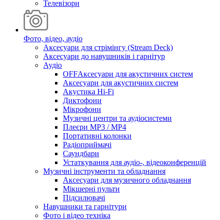
Телевізори
Фото, відео, аудіо
Аксесуари для стрімінгу (Stream Deck)
Аксесуари до навушників і гарнітур
Аудіо
OFFАксесуари для акустичних систем
Аксесуари для акустичних систем
Акустика Hi-Fi
Диктофони
Мікрофони
Музичні центри та аудіосистеми
Плеєри MP3 / MP4
Портативні колонки
Радіоприймачі
Саундбари
Устаткування для аудіо-, відеоконференцій
Музичні інструменти та обладнання
Аксесуари для музичного обладнання
Мікшерні пульти
Підсилювачі
Навушники та гарнітури
Фото і відео техніка