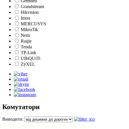
Gembird
Grandstream
Hikvision
Imou
MERCUSYS
MikroTik
Netis
Ruijie
Tenda
TP-Link
UBiQUiTi
ZyXEL
Комутатори
Виводити: