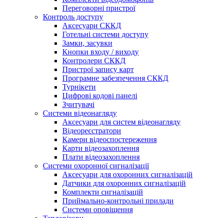
Переговорні пристрої
Контроль доступу
Аксесуари СККД
Готельні системи доступу
Замки, засувки
Кнопки входу / виходу
Контролери СККД
Пристрої запису карт
Програмне забезпечення СККД
Турнікети
Цифрові кодові панелі
Зчитувачі
Системи відеонагляду
Аксесуари для систем відеонагляду
Відеореєстратори
Камери відеоспостереження
Карти відеозахоплення
Плати відеозахоплення
Системи охоронної сигналізації
Аксесуари для охоронних сигналізацій
Датчики для охоронних сигналізацій
Комплекти сигналізацій
Приймально-контрольні прилади
Системи оповіщення