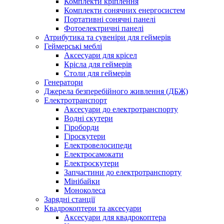
Комплекти кріплення
Комплекти сонячних енергосистем
Портативні сонячні панелі
Фотоелектричні панелі
Атрибутика та сувеніри для геймерів
Геймерські меблі
Аксесуари для крісел
Крісла для геймерів
Столи для геймерів
Генератори
Джерела безперебійного живлення (ДБЖ)
Електротранспорт
Аксесуари до електротранспорту
Водні скутери
Гіроборди
Гіроскутери
Електровелосипеди
Електросамокати
Електроскутери
Запчастини до електротранспорту
Мінібайки
Моноколеса
Зарядні станції
Квадрокоптери та аксесуари
Аксесуари для квадрокоптера