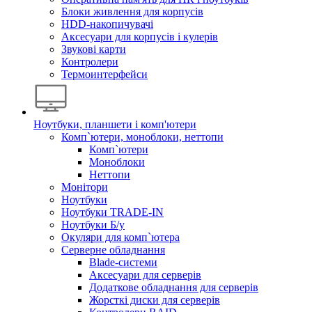
Блоки живлення для корпусів
HDD-накопичувачі
Аксесуари для корпусів і кулерів
Звукові карти
Контролери
Термоинтерфейси
Ноутбуки, планшети і комп'ютери
Комп`ютери, моноблоки, неттопи
Комп`ютери
Моноблоки
Неттопи
Монітори
Ноутбуки
Ноутбуки TRADE-IN
Ноутбуки Б/у
Окуляри для комп`ютера
Серверне обладнання
Blade-системи
Аксесуари для серверів
Додаткове обладнання для серверів
Жорсткі диски для серверів