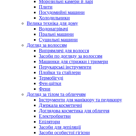
Морозильні камери й ларі
Плити
Посудомийні машини
Холодильники
Велика техніка для дому
Водонагрівачі
Пральні машини
Сушильні машини
Догляд за волоссям
Випрямлячі для волосся
Засоби по догляду за волоссям
Машинки для стрижки і тримери
Перукарські інструменти
Плойки та стайлери
Термобігуді
Фен-щітки
Фени
Догляд за тілом та обличчям
Інструменти для манікюру та педикюру
Дзеркала косметичні
Доглядова косметика для обличчя
Електробритви
Епілятори
Засоби для депіляції
Засоби особистої гігієни