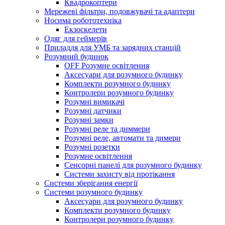
Квадрокоптери
Мережеві фільтри, подовжувачі та адаптери
Носима робототехніка
Екзоскелети
Одяг для геймерів
Приладдя для УМБ та зарядних станцій
Розумний будинок
OFF Розумне освітлення
Аксесуари для розумного будинку
Комплекти розумного будинку
Контролери розумного будинку
Розумні вимикачі
Розумні датчики
Розумні замки
Розумні реле та диммери
Розумні реле, автомати та димери
Розумні розетки
Розумне освітлення
Сенсорні панелі для розумного будинку
Системи захисту від протікання
Системи зберігання енергії
Системи розумного будинку
Аксесуари для розумного будинку
Комплекти розумного будинку
Контролери розумного будинку