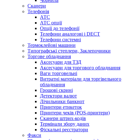
Чорнила
Сканери
Телефонія
АТС
АТС опції
Опції до телефонії
Телефони аналогові і DECT
Телефони системні
Термоклейові машини
Типографські степлери, Заклепочники
Торгове обладнання
Аксесуари для ТЗД
Аксесуари для торгового обладнання
Ваги торговельні
Витратні матеріали для торгівельного
обладнання
Грошові скрині
Детектори валют
Лічильники банкнот
Принтери етикеток
Принтери чеків (POS-принтери)
Сканери штрих-кодів
Термінали збору даних
Фіскальні реєстратори
Факси