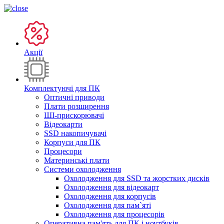
Акції
Комплектуючі для ПК
Оптичні приводи
Плати розширення
ШІ-прискорювачі
Відеокарти
SSD накопичувачі
Корпуси для ПК
Процесори
Материнські плати
Системи охолодження
Охолодження для SSD та жорстких дисків
Охолодження для відеокарт
Охолодження для корпусів
Охолодження для пам`яті
Охолодження для процесорів
Оперативна пам'ять для ПК і ноутбуків