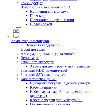
Точки доступу
Шафи, стійки та елементи СКС
Кріплення для монтажу
Патч-корди
Патч-панелі й організатори
Шафи і бокси
Комп'ютерна периферія
USB-хаби та кардрідери
Ігрові поверхні
Аксесуари до клавіатур та мишей
Веб-камери
Геймінг та аксесуари
Аксесуари для ігрових маніпуляторів
Зовнішні HDD-накопичувачі
Зовнішні SSD-накопичувачі
Кабелі та перехідники
Відеорозгалужувачі, відеокомутатори
Кабелі живлення
Кабелі мультимедійні та перехідники
(адаптери)
Кабелі передачі даних внутрішні
Органайзери для кабелю