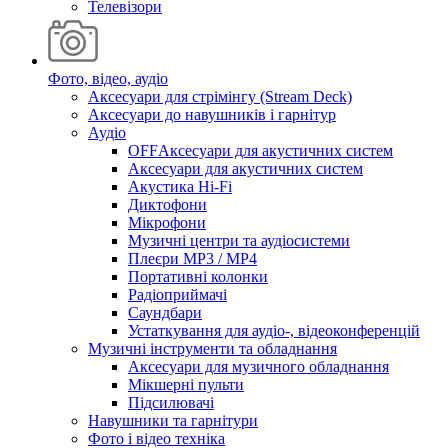
Телевізори
Фото, відео, аудіо
Аксесуари для стрімінгу (Stream Deck)
Аксесуари до навушників і гарнітур
Аудіо
OFFАксесуари для акустичних систем
Аксесуари для акустичних систем
Акустика Hi-Fi
Диктофони
Мікрофони
Музичні центри та аудіосистеми
Плеєри MP3 / MP4
Портативні колонки
Радіоприймачі
Саундбари
Устаткування для аудіо-, відеоконференцій
Музичні інструменти та обладнання
Аксесуари для музичного обладнання
Мікшерні пульти
Підсилювачі
Навушники та гарнітури
Фото і відео техніка