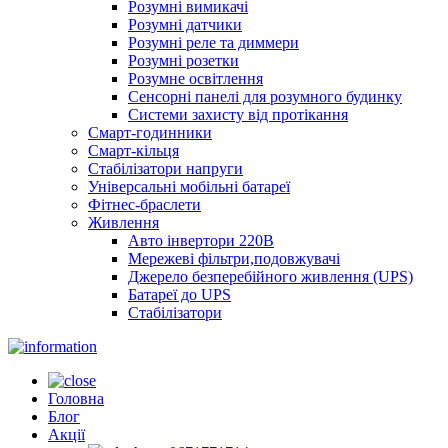
Розумні вимикачі
Розумні датчики
Розумні реле та диммери
Розумні розетки
Розумне освітлення
Сенсорні панелі для розумного будинку
Системи захисту від протікання
Смарт-годинники
Смарт-кільця
Стабілізатори напруги
Універсальні мобільні батареї
Фітнес-браслети
Живлення
Авто інвертори 220В
Мережеві фільтри,подовжувачі
Джерело безперебійного живлення (UPS)
Батареї до UPS
Стабілізатори
Головна
Блог
Акції