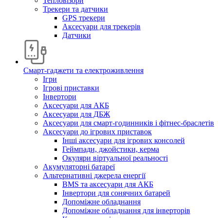
Тепловізори
Трекери та датчики
GPS трекери
Аксесуари для трекерів
Датчики
Смарт-гаджети та електроживлення
Ігри
Ігрові приставки
Інвертори
Аксесуари для АКБ
Аксесуари для ДБЖ
Аксесуари для смарт-годинників і фітнес-браслетів
Аксесуари до ігрових приставок
Інші аксесуари для ігрових консолей
Геймпади, джойстики, керма
Окуляри віртуальної реальності
Акумуляторні батареї
Альтернативні джерела енергії
BMS та аксесуари для АКБ
Інвертори для сонячних батарей
Допоміжне обладнання
Допоміжне обладнання для інверторів