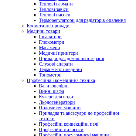
Теплові гармати
Теплові завіси
Теплові насоси
Терморегулятори для радіаторів опалення
Косметичні прилади
Медичні товари
Інгалятори
Глюкометри
Масажери
Медичні принтери
Прилади для домашньої терапії
Слухові апарати
Термометри медичні
Тонометри
Професійна і комерційна техніка
Ваги ювелірні
Винні шафи
Кулери для води
Льодогенератори
Поломиючі машини
Приладдя та аксесуари до професійної
техніки
Професійні конвекційні печі
Професійні пилососи
Професійні посудомиючі машини