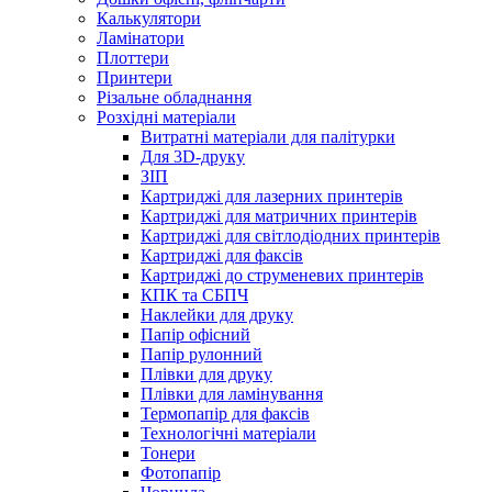
Калькулятори
Ламінатори
Плоттери
Принтери
Різальне обладнання
Розхідні матеріали
Витратні матеріали для палітурки
Для 3D-друку
ЗІП
Картриджі для лазерних принтерів
Картриджі для матричних принтерів
Картриджі для світлодіодних принтерів
Картриджі для факсів
Картриджі до струменевих принтерів
КПК та СБПЧ
Наклейки для друку
Папір офісний
Папір рулонний
Плівки для друку
Плівки для ламінування
Термопапір для факсів
Технологічні матеріали
Тонери
Фотопапір