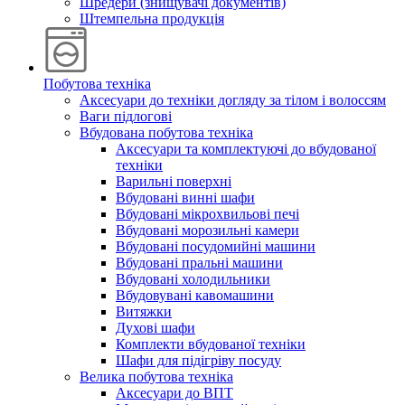
Шредери (знищувачі документів)
Штемпельна продукція
Побутова техніка
Аксесуари до техніки догляду за тілом і волоссям
Ваги підлогові
Вбудована побутова техніка
Аксесуари та комплектуючі до вбудованої
техніки
Варильні поверхні
Вбудовані винні шафи
Вбудовані мікрохвильові печі
Вбудовані морозильні камери
Вбудовані посудомийні машини
Вбудовані пральні машини
Вбудовані холодильники
Вбудовувані кавомашини
Витяжки
Духові шафи
Комплекти вбудованої техніки
Шафи для підігріву посуду
Велика побутова техніка
Аксесуари до ВПТ