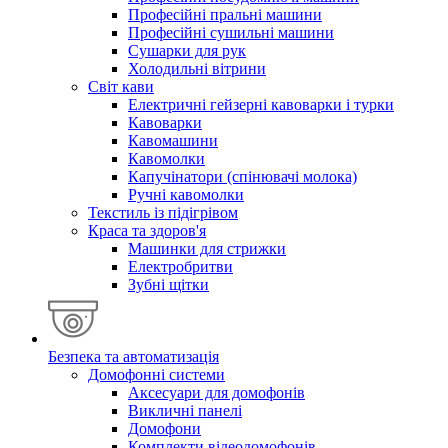
Професійні пральні машини
Професійні сушильні машини
Сушарки для рук
Холодильні вітрини
Світ кави
Електричні гейзерні кавоварки і турки
Кавоварки
Кавомашини
Кавомолки
Капучінатори (спінювачі молока)
Ручні кавомолки
Текстиль із підігрівом
Краса та здоров'я
Машинки для стрижки
Електробритви
Зубні щітки
Безпека та автоматизація
Домофонні системи
Аксесуари для домофонів
Викличні панелі
Домофони
Комплекти відеодомофонів