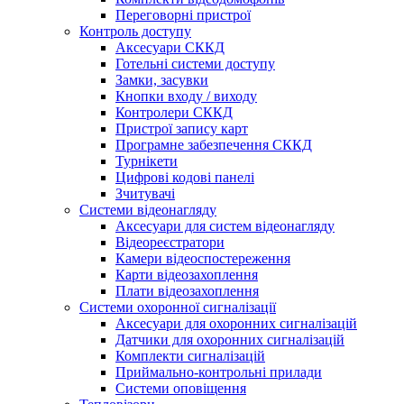
Переговорні пристрої
Контроль доступу
Аксесуари СККД
Готельні системи доступу
Замки, засувки
Кнопки входу / виходу
Контролери СККД
Пристрої запису карт
Програмне забезпечення СККД
Турнікети
Цифрові кодові панелі
Зчитувачі
Системи відеонагляду
Аксесуари для систем відеонагляду
Відеореєстратори
Камери відеоспостереження
Карти відеозахоплення
Плати відеозахоплення
Системи охоронної сигналізації
Аксесуари для охоронних сигналізацій
Датчики для охоронних сигналізацій
Комплекти сигналізацій
Приймально-контрольні прилади
Системи оповіщення