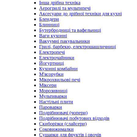
Інша дрібна техніка
Аерогрилі та мультипечі
Аксесуари до дрібної техніки для кухні
Блендери
Блинниці
Бутербродниці та вафельниці
Ваги кухонні
Вакуумні пакувальники
Грилі, барбекю, електрошашличниці
Електропечі
Електрочайники
Йогуртниці
Кухонні комбайни
М'ясорубки
Мікрохвильові печі
Міксери
Морозивниці
Мультиварки
Настільні плити
Пароварки
Подрібнювачі (чопери)
Подрібнювачі побутових відходів
Скиборізки (слайсери)
Соковижималки
Сушарки для фруктів і овочів