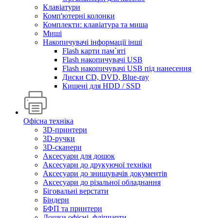
Клавіатури
Комп'ютерні колонки
Комплекти: клавіатура та миша
Миші
Накопичувачі інформації інші
Flash карти пам`яті
Flash накопичувачі USB
Flash накопичувачі USB під нанесення
Диски CD, DVD, Blue-ray
Кишені для HDD / SSD
Офісна техніка
3D-принтери
3D-ручки
3D-сканери
Аксесуари для дошок
Аксесуари до друкуючої техніки
Аксесуари до знищувачів документів
Аксесуари до різальної обладнання
Біговальні верстати
Біндери
БФП та принтери
Дошки офісні, фліпчарти