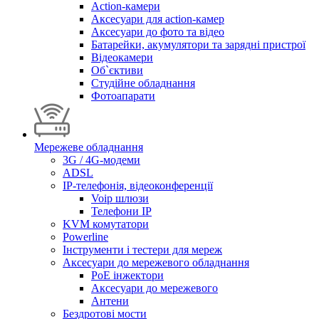
Action-камери
Аксесуари для action-камер
Аксесуари до фото та відео
Батарейки, акумулятори та зарядні пристрої
Відеокамери
Об`єктиви
Студійне обладнання
Фотоапарати
Мережеве обладнання
3G / 4G-модеми
ADSL
IP-телефонія, відеоконференції
Voip шлюзи
Телефони IP
KVM комутатори
Powerline
Інструменти і тестери для мереж
Аксесуари до мережевого обладнання
PoE інжектори
Аксесуари до мережевого
Антени
Бездротові мости