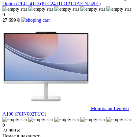
Optima PLC24TD (PLC24TD.OPT.1AE.N.5201)
0
27 699 ₴
Моноблок Lenovo
A100 (F0JN002TUO)
0
22 999 ₴
Немає в наявності