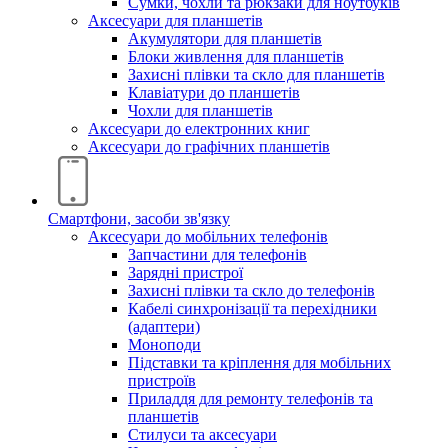
Сумки, чохли та рюкзаки для ноутбуків
Аксесуари для планшетів
Акумулятори для планшетів
Блоки живлення для планшетів
Захисні плівки та скло для планшетів
Клавіатури до планшетів
Чохли для планшетів
Аксесуари до електронних книг
Аксесуари дo графічних планшетів
Смартфони, засоби зв'язку
Аксесуари до мобільних телефонів
Запчастини для телефонів
Зарядні пристрої
Захисні плівки та скло до телефонів
Кабелі синхронізації та перехідники
(адаптери)
Моноподи
Підставки та кріплення для мобільних
пристроїв
Приладдя для ремонту телефонів та
планшетів
Стилуси та аксесуари