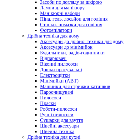
Засоби по догляду за шкірою
Лампи для манікюру
Манікюрні набори
Піна, гель, лосьйон для гоління
Станки, помазки для гоління
Фотоепілятори
Дрібна техніка для дому
Аксесуари до дрібної техніки для дому
Аксесуари до мінімийок
Будильники, радіо-годинники
Відпарювачі
Віконні пилососи
Дошки прасувальні
Електрощітки
Мінімийки (АВТ)
Машинки для стрижки катишків
Пароочищувачі
Пилососи
Праски
Роботи-пилососи
Ручні пилососи
Сушарки для взуття
Швейні аксесуари
Швейна техніка
Дрібна техніка для кухні