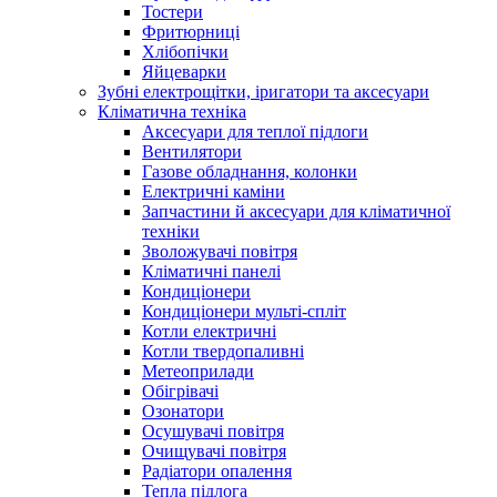
Тостери
Фритюрниці
Хлібопічки
Яйцеварки
Зубні електрощітки, іригатори та аксесуари
Кліматична техніка
Аксесуари для теплої підлоги
Вентилятори
Газове обладнання, колонки
Електричні каміни
Запчастини й аксесуари для кліматичної
техніки
Зволожувачі повітря
Кліматичні панелі
Кондиціонери
Кондиціонери мульті-спліт
Котли електричні
Котли твердопаливні
Метеоприлади
Обігрівачі
Озонатори
Осушувачі повітря
Очищувачі повітря
Радіатори опалення
Тепла підлога