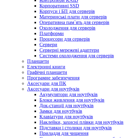
Контролери RAID
Корпоративні SSD
Корпуси і БП для серверів
Материнські плати для серверів
Оперативна пам`ять для серверів
Охолодження для серверів
Платформи
Процесори для серверів
Сервери
Серверні мережеві адаптери
Системи охолодження для серверів
Планшети
Електронні книги
Графічні планшети
Програмне забезпечення
Аксесуари для ПК
Аксесуари для ноутбуків
Акумулятори для ноутбуків
Блоки живлення для ноутбуків
Док-станції для ноутбуків
Замки для ноутбуків
Клавіатури для ноутбуків
Наклейки, захисні плівки для ноутбуків
Підставки і столики для ноутбуків
Приладдя для чищення