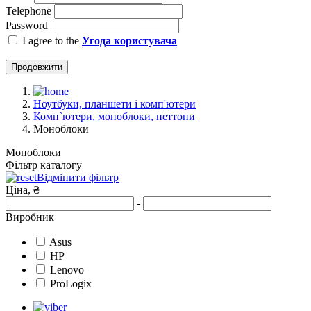
Telephone
Password
I agree to the
Угода користувача
Продовжити
Ноутбуки, планшети і комп'ютери
Комп`ютери, моноблоки, неттопи
Моноблоки
Моноблоки
Фільтр каталогу
Відмінити фільтр
Ціна, ₴
-
Виробник
Asus
HP
Lenovo
ProLogix