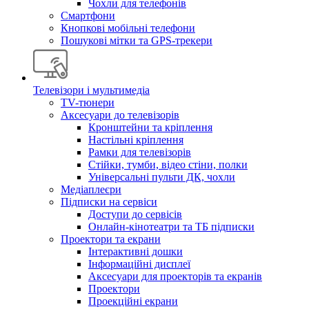
Чохли для телефонів
Смартфони
Кнопкові мобільні телефони
Пошукові мітки та GPS-трекери
Телевізори і мультимедіа
TV-тюнери
Аксесуари до телевізорів
Кронштейни та кріплення
Настільні кріплення
Рамки для телевізорів
Стійки, тумби, відео стіни, полки
Універсальні пульти ДК, чохли
Медіаплеєри
Підписки на сервіси
Доступи до сервісів
Онлайн-кінотеатри та ТБ підписки
Проектори та екрани
Інтерактивні дошки
Інформаційні дисплеї
Аксесуари для проекторів та екранів
Проектори
Проекційні екрани