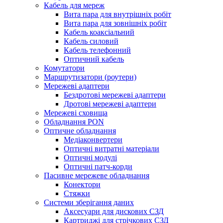
Кабель для мереж
Вита пара для внутрішніх робіт
Вита пара для зовнішніх робіт
Кабель коаксіальний
Кабель силовий
Кабель телефонний
Оптичний кабель
Комутатори
Маршрутизатори (роутери)
Мережеві адаптери
Бездротові мережеві адаптери
Дротові мережеві адаптери
Мережеві сховища
Обладнання PON
Оптичне обладнання
Медіаконвертери
Оптичні витратні матеріали
Оптичні модулі
Оптичні патч-корди
Пасивне мережеве обладнання
Конектори
Стяжки
Системи зберігання даних
Аксесуари для дискових СЗД
Картриджі для стрічкових СЗД