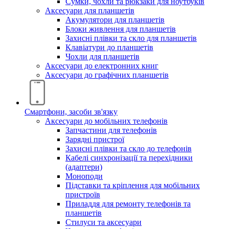
Сумки, чохли та рюкзаки для ноутбуків
Аксесуари для планшетів
Акумулятори для планшетів
Блоки живлення для планшетів
Захисні плівки та скло для планшетів
Клавіатури до планшетів
Чохли для планшетів
Аксесуари до електронних книг
Аксесуари дo графічних планшетів
Смартфони, засоби зв'язку
Аксесуари до мобільних телефонів
Запчастини для телефонів
Зарядні пристрої
Захисні плівки та скло до телефонів
Кабелі синхронізації та перехідники
(адаптери)
Моноподи
Підставки та кріплення для мобільних
пристроїв
Приладдя для ремонту телефонів та
планшетів
Стилуси та аксесуари