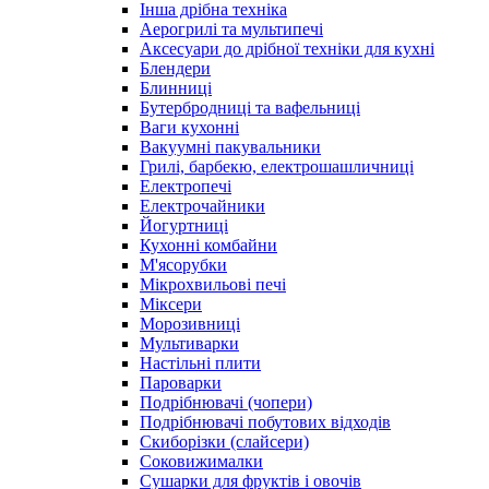
Інша дрібна техніка
Аерогрилі та мультипечі
Аксесуари до дрібної техніки для кухні
Блендери
Блинниці
Бутербродниці та вафельниці
Ваги кухонні
Вакуумні пакувальники
Грилі, барбекю, електрошашличниці
Електропечі
Електрочайники
Йогуртниці
Кухонні комбайни
М'ясорубки
Мікрохвильові печі
Міксери
Морозивниці
Мультиварки
Настільні плити
Пароварки
Подрібнювачі (чопери)
Подрібнювачі побутових відходів
Скиборізки (слайсери)
Соковижималки
Сушарки для фруктів і овочів