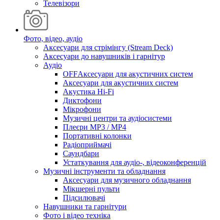
Телевізори
Фото, відео, аудіо
Аксесуари для стрімінгу (Stream Deck)
Аксесуари до навушників і гарнітур
Аудіо
OFFАксесуари для акустичних систем
Аксесуари для акустичних систем
Акустика Hi-Fi
Диктофони
Мікрофони
Музичні центри та аудіосистеми
Плеєри MP3 / MP4
Портативні колонки
Радіоприймачі
Саундбари
Устаткування для аудіо-, відеоконференцій
Музичні інструменти та обладнання
Аксесуари для музичного обладнання
Мікшерні пульти
Підсилювачі
Навушники та гарнітури
Фото і відео техніка