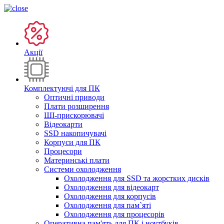
Акції
Комплектуючі для ПК
Оптичні приводи
Плати розширення
ШІ-прискорювачі
Відеокарти
SSD накопичувачі
Корпуси для ПК
Процесори
Материнські плати
Системи охолодження
Охолодження для SSD та жорстких дисків
Охолодження для відеокарт
Охолодження для корпусів
Охолодження для пам`яті
Охолодження для процесорів
Оперативна пам'ять для ПК і ноутбуків