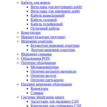
Кабель для мереж
Вита пара для внутрішніх робіт
Вита пара для зовнішніх робіт
Кабель коаксіальний
Кабель силовий
Кабель телефонний
Оптичний кабель
Комутатори
Маршрутизатори (роутери)
Мережеві адаптери
Бездротові мережеві адаптери
Дротові мережеві адаптери
Мережеві сховища
Обладнання PON
Оптичне обладнання
Медіаконвертери
Оптичні витратні матеріали
Оптичні модулі
Оптичні патч-корди
Пасивне мережеве обладнання
Конектори
Стяжки
Системи зберігання даних
Аксесуари для дискових СЗД
Картриджі для стрічкових СЗД