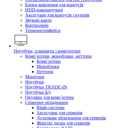
Блоки живлення для корпусів
HDD-накопичувачі
Аксесуари для корпусів і кулерів
Звукові карти
Контролери
Термоинтерфейси
Ноутбуки, планшети і комп'ютери
Комп`ютери, моноблоки, неттопи
Комп`ютери
Моноблоки
Неттопи
Монітори
Ноутбуки
Ноутбуки TRADE-IN
Ноутбуки Б/у
Окуляри для комп`ютера
Серверне обладнання
Blade-системи
Аксесуари для серверів
Додаткове обладнання для серверів
Жорсткі диски для серверів