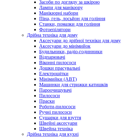
Засоби по догляду за шкірою
Лампи для манікюру
Манікюрні набори
Піна, гель, лосьйон для гоління
Станки, помазки для гоління
Фотоепілятори
Дрібна техніка для дому
Аксесуари до дрібної техніки для дому
Аксесуари до мінімийок
Будильники, радіо-годинники
Відпарювачі
Віконні пилососи
Дошки прасувальні
Електрощітки
Мінімийки (АВТ)
Машинки для стрижки катишків
Пароочищувачі
Пилососи
Праски
Роботи-пилососи
Ручні пилососи
Сушарки для взуття
Швейні аксесуари
Швейна техніка
Дрібна техніка для кухні