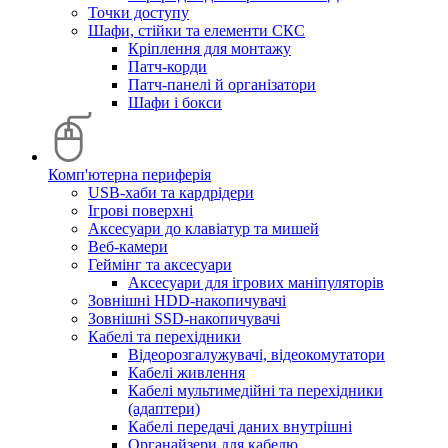
Точки доступу
Шафи, стійки та елементи СКС
Кріплення для монтажу
Патч-корди
Патч-панелі й організатори
Шафи і бокси
Комп'ютерна периферія
USB-хаби та кардрідери
Ігрові поверхні
Аксесуари до клавіатур та мишей
Веб-камери
Геймінг та аксесуари
Аксесуари для ігрових маніпуляторів
Зовнішні HDD-накопичувачі
Зовнішні SSD-накопичувачі
Кабелі та перехідники
Відеорозгалужувачі, відеокомутатори
Кабелі живлення
Кабелі мультимедійні та перехідники
(адаптери)
Кабелі передачі даних внутрішні
Органайзери для кабелю