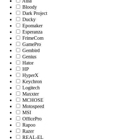
Aula
Bloody
Dark Project
Ducky
Epomaker
Esperanza
FrimeCom
GamePro
Gembird
Genius
Hator
HP
HyperX
Keychron
Logitech
Maxxter
MCHOSE
Motospeed
MSI
OfficePro
Rapoo
Razer
REAL-EL