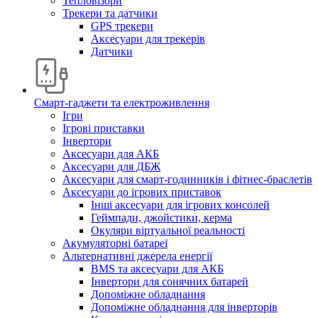
Тепловізори
Трекери та датчики
GPS трекери
Аксесуари для трекерів
Датчики
Смарт-гаджети та електроживлення
Ігри
Ігрові приставки
Інвертори
Аксесуари для АКБ
Аксесуари для ДБЖ
Аксесуари для смарт-годинників і фітнес-браслетів
Аксесуари до ігрових приставок
Інші аксесуари для ігрових консолей
Геймпади, джойстики, керма
Окуляри віртуальної реальності
Акумуляторні батареї
Альтернативні джерела енергії
BMS та аксесуари для АКБ
Інвертори для сонячних батарей
Допоміжне обладнання
Допоміжне обладнання для інверторів