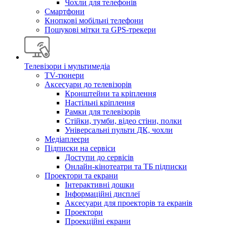
Чохли для телефонів
Смартфони
Кнопкові мобільні телефони
Пошукові мітки та GPS-трекери
Телевізори і мультимедіа
TV-тюнери
Аксесуари до телевізорів
Кронштейни та кріплення
Настільні кріплення
Рамки для телевізорів
Стійки, тумби, відео стіни, полки
Універсальні пульти ДК, чохли
Медіаплеєри
Підписки на сервіси
Доступи до сервісів
Онлайн-кінотеатри та ТБ підписки
Проектори та екрани
Інтерактивні дошки
Інформаційні дисплеї
Аксесуари для проекторів та екранів
Проектори
Проекційні екрани