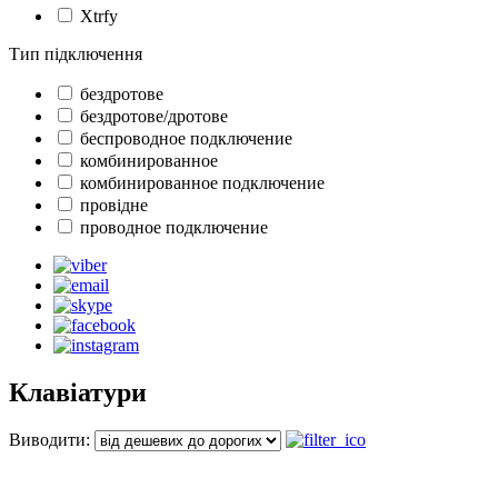
Xtrfy
Тип підключення
бездротове
бездротове/дротове
беспроводное подключение
комбинированное
комбинированное подключение
провідне
проводное подключение
Клавіатури
Виводити: