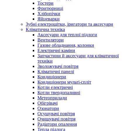
Тостери
Фритюрниці
Хлібопічки
Яйцеварки
Зубні електрощітки, іригатори та аксесуари
Кліматична техніка
Аксесуари для теплої підлоги
Вентилятори
Газове обладнання, колонки
Електричні каміни
Запчастини й аксесуари для кліматичної
техніки
Зволожувачі повітря
Кліматичні панелі
Кондиціонери
Кондиціонери мульті-спліт
Котли електричні
Котли твердопаливні
Метеоприлади
Обігрівачі
Озонатори
Осушувачі повітря
Очищувачі повітря
Радіатори опалення
Тепла підлога