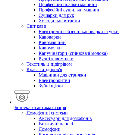
Професійні пральні машини
Професійні сушильні машини
Сушарки для рук
Холодильні вітрини
Світ кави
Електричні гейзерні кавоварки і турки
Кавоварки
Кавомашини
Кавомолки
Капучінатори (спінювачі молока)
Ручні кавомолки
Текстиль із підігрівом
Краса та здоров'я
Машинки для стрижки
Електробритви
Зубні щітки
Безпека та автоматизація
Домофонні системи
Аксесуари для домофонів
Викличні панелі
Домофони
Комплекти відеодомофонів