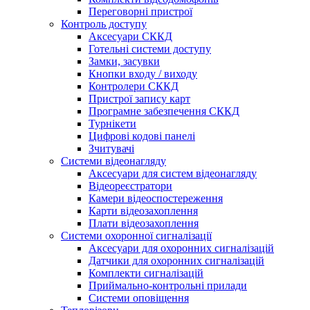
Переговорні пристрої
Контроль доступу
Аксесуари СККД
Готельні системи доступу
Замки, засувки
Кнопки входу / виходу
Контролери СККД
Пристрої запису карт
Програмне забезпечення СККД
Турнікети
Цифрові кодові панелі
Зчитувачі
Системи відеонагляду
Аксесуари для систем відеонагляду
Відеореєстратори
Камери відеоспостереження
Карти відеозахоплення
Плати відеозахоплення
Системи охоронної сигналізації
Аксесуари для охоронних сигналізацій
Датчики для охоронних сигналізацій
Комплекти сигналізацій
Приймально-контрольні прилади
Системи оповіщення