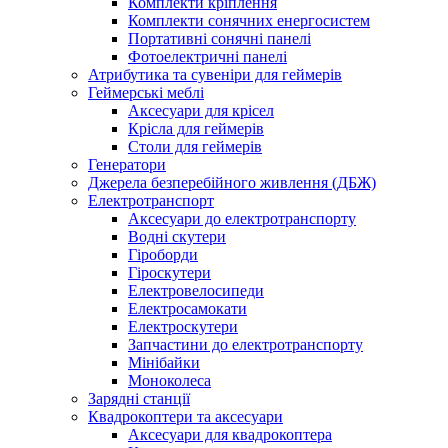
Комплекти кріплення
Комплекти сонячних енергосистем
Портативні сонячні панелі
Фотоелектричні панелі
Атрибутика та сувеніри для геймерів
Геймерські меблі
Аксесуари для крісел
Крісла для геймерів
Столи для геймерів
Генератори
Джерела безперебійного живлення (ДБЖ)
Електротранспорт
Аксесуари до електротранспорту
Водні скутери
Гіроборди
Гіроскутери
Електровелосипеди
Електросамокати
Електроскутери
Запчастини до електротранспорту
Мінібайки
Моноколеса
Зарядні станції
Квадрокоптери та аксесуари
Аксесуари для квадрокоптера