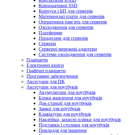
Контролери RAID
Корпоративні SSD
Корпуси і БП для серверів
Материнські плати для серверів
Оперативна пам`ять для серверів
Охолодження для серверів
Платформи
Процесори для серверів
Сервери
Серверні мережеві адаптери
Системи охолодження для серверів
Планшети
Електронні книги
Графічні планшети
Програмне забезпечення
Аксесуари для ПК
Аксесуари для ноутбуків
Акумулятори для ноутбуків
Блоки живлення для ноутбуків
Док-станції для ноутбуків
Замки для ноутбуків
Клавіатури для ноутбуків
Наклейки, захисні плівки для ноутбуків
Підставки і столики для ноутбуків
Приладдя для чищення