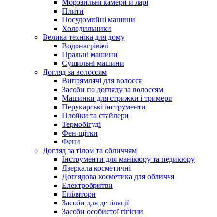
Морозильні камери й ларі
Плити
Посудомийні машини
Холодильники
Велика техніка для дому
Водонагрівачі
Пральні машини
Сушильні машини
Догляд за волоссям
Випрямлячі для волосся
Засоби по догляду за волоссям
Машинки для стрижки і тримери
Перукарські інструменти
Плойки та стайлери
Термобігуді
Фен-щітки
Фени
Догляд за тілом та обличчям
Інструменти для манікюру та педикюру
Дзеркала косметичні
Доглядова косметика для обличчя
Електробритви
Епілятори
Засоби для депіляції
Засоби особистої гігієни