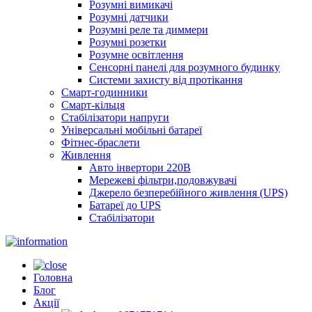
Розумні вимикачі
Розумні датчики
Розумні реле та диммери
Розумні розетки
Розумне освітлення
Сенсорні панелі для розумного будинку
Системи захисту від протікання
Смарт-годинники
Смарт-кільця
Стабілізатори напруги
Універсальні мобільні батареї
Фітнес-браслети
Живлення
Авто інвертори 220В
Мережеві фільтри,подовжувачі
Джерело безперебійного живлення (UPS)
Батареї до UPS
Стабілізатори
Головна
Блог
Акції