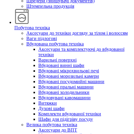
Шредери (знищувачі документів)
Штемпельна продукція
Побутова техніка
Аксесуари до техніки догляду за тілом і волоссям
Ваги підлогові
Вбудована побутова техніка
Аксесуари та комплектуючі до вбудованої
техніки
Варильні поверхні
Вбудовані винні шафи
Вбудовані мікрохвильові печі
Вбудовані морозильні камери
Вбудовані посудомийні машини
Вбудовані пральні машини
Вбудовані холодильники
Вбудовувані кавомашини
Витяжки
Духові шафи
Комплекти вбудованої техніки
Шафи для підігріву посуду
Велика побутова техніка
Аксесуари до ВПТ