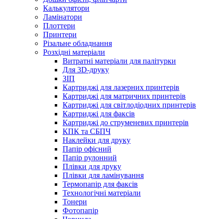
Калькулятори
Ламінатори
Плоттери
Принтери
Різальне обладнання
Розхідні матеріали
Витратні матеріали для палітурки
Для 3D-друку
ЗІП
Картриджі для лазерних принтерів
Картриджі для матричних принтерів
Картриджі для світлодіодних принтерів
Картриджі для факсів
Картриджі до струменевих принтерів
КПК та СБПЧ
Наклейки для друку
Папір офісний
Папір рулонний
Плівки для друку
Плівки для ламінування
Термопапір для факсів
Технологічні матеріали
Тонери
Фотопапір