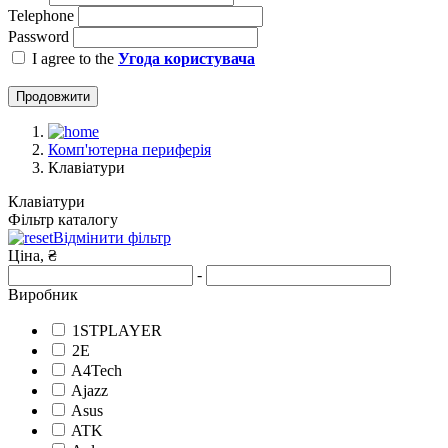
Telephone
Password
I agree to the
Угода користувача
Продовжити
Комп'ютерна периферія
Клавіатури
Клавіатури
Фільтр каталогу
Відмінити фільтр
Ціна, ₴
-
Виробник
1STPLAYER
2E
A4Tech
Ajazz
Asus
ATK