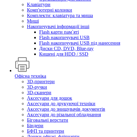
Клавіатури
Комп'ютерні колонки
Комплекти: клавіатура та миша
Миші
Накопичувачі інформації інші
Flash карти пам`яті
Flash накопичувачі USB
Flash накопичувачі USB під нанесення
Диски CD, DVD, Blue-ray
Кишені для HDD / SSD
Офісна техніка
3D-принтери
3D-ручки
3D-сканери
Аксесуари для дошок
Аксесуари до друкуючої техніки
Аксесуари до знищувачів документів
Аксесуари до різальної обладнання
Біговальні верстати
Біндери
БФП та принтери
Дошки офісні, фліпчарти