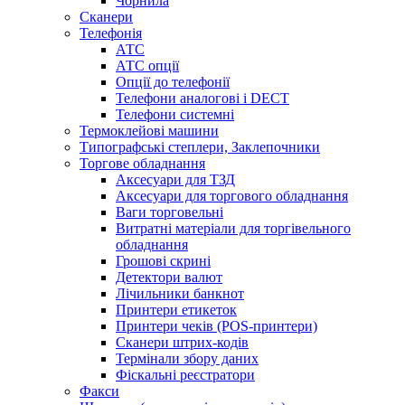
Чорнила
Сканери
Телефонія
АТС
АТС опції
Опції до телефонії
Телефони аналогові і DECT
Телефони системні
Термоклейові машини
Типографські степлери, Заклепочники
Торгове обладнання
Аксесуари для ТЗД
Аксесуари для торгового обладнання
Ваги торговельні
Витратні матеріали для торгівельного
обладнання
Грошові скрині
Детектори валют
Лічильники банкнот
Принтери етикеток
Принтери чеків (POS-принтери)
Сканери штрих-кодів
Термінали збору даних
Фіскальні реєстратори
Факси