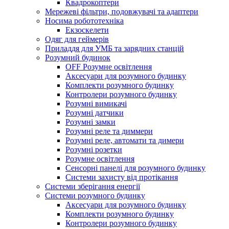
Квадрокоптери
Мережеві фільтри, подовжувачі та адаптери
Носима робототехніка
Екзоскелети
Одяг для геймерів
Приладдя для УМБ та зарядних станцій
Розумний будинок
OFF Розумне освітлення
Аксесуари для розумного будинку
Комплекти розумного будинку
Контролери розумного будинку
Розумні вимикачі
Розумні датчики
Розумні замки
Розумні реле та диммери
Розумні реле, автомати та димери
Розумні розетки
Розумне освітлення
Сенсорні панелі для розумного будинку
Системи захисту від протікання
Системи зберігання енергії
Системи розумного будинку
Аксесуари для розумного будинку
Комплекти розумного будинку
Контролери розумного будинку