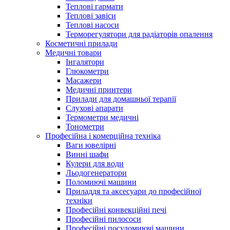
Теплові гармати
Теплові завіси
Теплові насоси
Терморегулятори для радіаторів опалення
Косметичні прилади
Медичні товари
Інгалятори
Глюкометри
Масажери
Медичні принтери
Прилади для домашньої терапії
Слухові апарати
Термометри медичні
Тонометри
Професійна і комерційна техніка
Ваги ювелірні
Винні шафи
Кулери для води
Льодогенератори
Поломиючі машини
Приладдя та аксесуари до професійної
техніки
Професійні конвекційні печі
Професійні пилососи
Професійні посудомиючі машини