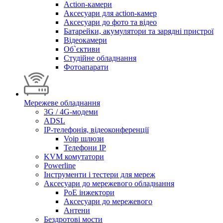
Action-камери
Аксесуари для action-камер
Аксесуари до фото та відео
Батарейки, акумулятори та зарядні пристрої
Відеокамери
Об`єктиви
Студійне обладнання
Фотоапарати
Мережеве обладнання
3G / 4G-модеми
ADSL
IP-телефонія, відеоконференції
Voip шлюзи
Телефони IP
KVM комутатори
Powerline
Інструменти і тестери для мереж
Аксесуари до мережевого обладнання
PoE інжектори
Аксесуари до мережевого
Антени
Бездротові мости