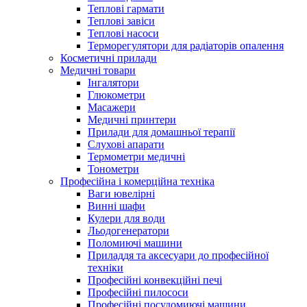
Теплові гармати
Теплові завіси
Теплові насоси
Терморегулятори для радіаторів опалення
Косметичні прилади
Медичні товари
Інгалятори
Глюкометри
Масажери
Медичні принтери
Прилади для домашньої терапії
Слухові апарати
Термометри медичні
Тонометри
Професійна і комерційна техніка
Ваги ювелірні
Винні шафи
Кулери для води
Льодогенератори
Поломиючі машини
Приладдя та аксесуари до професійної
техніки
Професійні конвекційні печі
Професійні пилососи
Професійні посудомиючі машини