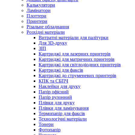
Калькулятори
Ламінатори
Плоттери
Принтери
Різальне обладнання
Розхідні матеріали
Витратні матеріали для палітурки
Для 3D-друку
ЗІП
Картриджі для лазерних принтерів
Картриджі для матричних принтерів
Картриджі для світлодіодних принтерів
Картриджі для факсів
Картриджі до струменевих принтерів
КПК та СБПЧ
Наклейки для друку
Папір офісний
Папір рулонний
Плівки для друку
Плівки для ламінування
Термопапір для факсів
Технологічні матеріали
Тонери
Фотопапір