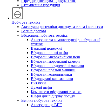
Шредери (знищувачі документів)
Штемпельна продукція
Побутова техніка
Аксесуари до техніки догляду за тілом і волоссям
Ваги підлогові
Вбудована побутова техніка
Аксесуари та комплектуючі до вбудованої
техніки
Варильні поверхні
Вбудовані винні шафи
Вбудовані мікрохвильові печі
Вбудовані морозильні камери
Вбудовані посудомийні машини
Вбудовані пральні машини
Вбудовані холодильники
Вбудовувані кавомашини
Витяжки
Духові шафи
Комплекти вбудованої техніки
Шафи для підігріву посуду
Велика побутова техніка
Аксесуари до ВПТ