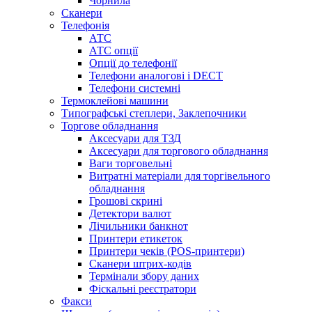
Чорнила
Сканери
Телефонія
АТС
АТС опції
Опції до телефонії
Телефони аналогові і DECT
Телефони системні
Термоклейові машини
Типографські степлери, Заклепочники
Торгове обладнання
Аксесуари для ТЗД
Аксесуари для торгового обладнання
Ваги торговельні
Витратні матеріали для торгівельного
обладнання
Грошові скрині
Детектори валют
Лічильники банкнот
Принтери етикеток
Принтери чеків (POS-принтери)
Сканери штрих-кодів
Термінали збору даних
Фіскальні реєстратори
Факси