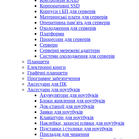
Контролери RAID
Корпоративні SSD
Корпуси і БП для серверів
Материнські плати для серверів
Оперативна пам`ять для серверів
Охолодження для серверів
Платформи
Процесори для серверів
Сервери
Серверні мережеві адаптери
Системи охолодження для серверів
Планшети
Електронні книги
Графічні планшети
Програмне забезпечення
Аксесуари для ПК
Аксесуари для ноутбуків
Акумулятори для ноутбуків
Блоки живлення для ноутбуків
Док-станції для ноутбуків
Замки для ноутбуків
Клавіатури для ноутбуків
Наклейки, захисні плівки для ноутбуків
Підставки і столики для ноутбуків
Приладдя для чищення