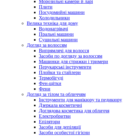
Морозильні камери й ларі
Плити
Посудомийні машини
Холодильники
Велика техніка для дому
Водонагрівачі
Пральні машини
Сушильні машини
Догляд за волоссям
Випрямлячі для волосся
Засоби по догляду за волоссям
Машинки для стрижки і тримери
Перукарські інструменти
Плойки та стайлери
Термобігуді
Фен-щітки
Фени
Догляд за тілом та обличчям
Інструменти для манікюру та педикюру
Дзеркала косметичні
Доглядова косметика для обличчя
Електробритви
Епілятори
Засоби для депіляції
Засоби особистої гігієни