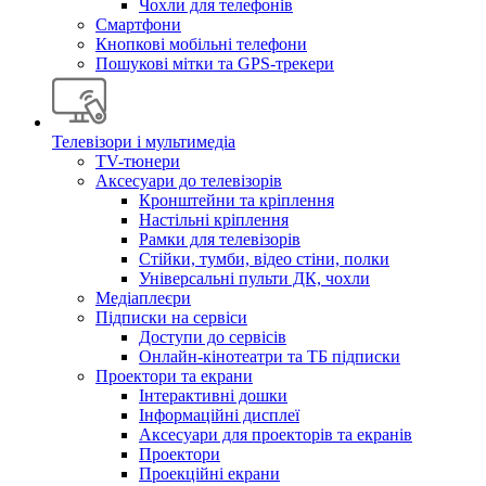
Чохли для телефонів
Смартфони
Кнопкові мобільні телефони
Пошукові мітки та GPS-трекери
Телевізори і мультимедіа
TV-тюнери
Аксесуари до телевізорів
Кронштейни та кріплення
Настільні кріплення
Рамки для телевізорів
Стійки, тумби, відео стіни, полки
Універсальні пульти ДК, чохли
Медіаплеєри
Підписки на сервіси
Доступи до сервісів
Онлайн-кінотеатри та ТБ підписки
Проектори та екрани
Інтерактивні дошки
Інформаційні дисплеї
Аксесуари для проекторів та екранів
Проектори
Проекційні екрани