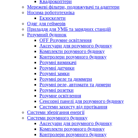
Квадрокоптери
Мережеві фільтри, подовжувачі та адаптери
Носима робототехніка
Екзоскелети
Одяг для геймерів
Приладдя для УМБ та зарядних станцій
Розумний будинок
OFF Розумне освітлення
Аксесуари для розумного будинку
Комплекти розумного будинку
Контролери розумного будинку
Розумні вимикачі
Розумні датчики
Розумні замки
Розумні реле та диммери
Розумні реле, автомати та димери
Розумні розетки
Розумне освітлення
Сенсорні панелі для розумного будинку
Системи захисту від протікання
Системи зберігання енергії
Системи розумного будинку
Аксесуари для розумного будинку
Комплекти розумного будинку
Контролери розумного будинку