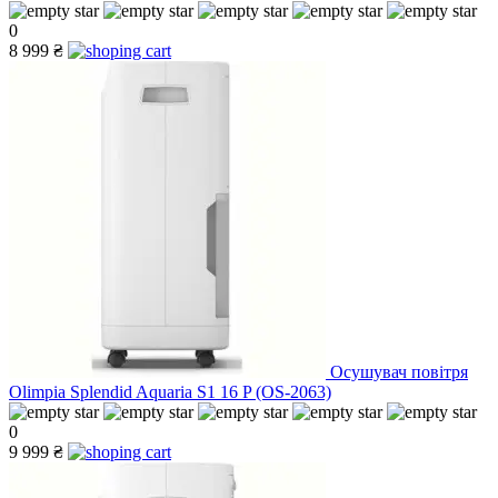
0
8 999 ₴
Осушувач повітря
Olimpia Splendid Aquaria S1 16 P (OS-2063)
0
9 999 ₴