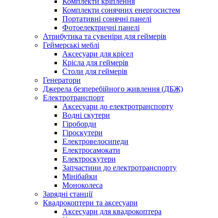
Комплекти кріплення
Комплекти сонячних енергосистем
Портативні сонячні панелі
Фотоелектричні панелі
Атрибутика та сувеніри для геймерів
Геймерські меблі
Аксесуари для крісел
Крісла для геймерів
Столи для геймерів
Генератори
Джерела безперебійного живлення (ДБЖ)
Електротранспорт
Аксесуари до електротранспорту
Водні скутери
Гіроборди
Гіроскутери
Електровелосипеди
Електросамокати
Електроскутери
Запчастини до електротранспорту
Мінібайки
Моноколеса
Зарядні станції
Квадрокоптери та аксесуари
Аксесуари для квадрокоптера