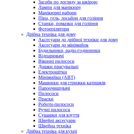
Засоби по догляду за шкірою
Лампи для манікюру
Манікюрні набори
Піна, гель, лосьйон для гоління
Станки, помазки для гоління
Фотоепілятори
Дрібна техніка для дому
Аксесуари до дрібної техніки для дому
Аксесуари до мінімийок
Будильники, радіо-годинники
Відпарювачі
Віконні пилососи
Дошки прасувальні
Електрощітки
Мінімийки (АВТ)
Машинки для стрижки катишків
Пароочищувачі
Пилососи
Праски
Роботи-пилососи
Ручні пилососи
Сушарки для взуття
Швейні аксесуари
Швейна техніка
Дрібна техніка для кухні