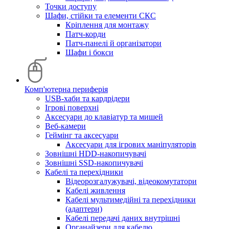
Точки доступу
Шафи, стійки та елементи СКС
Кріплення для монтажу
Патч-корди
Патч-панелі й організатори
Шафи і бокси
Комп'ютерна периферія
USB-хаби та кардрідери
Ігрові поверхні
Аксесуари до клавіатур та мишей
Веб-камери
Геймінг та аксесуари
Аксесуари для ігрових маніпуляторів
Зовнішні HDD-накопичувачі
Зовнішні SSD-накопичувачі
Кабелі та перехідники
Відеорозгалужувачі, відеокомутатори
Кабелі живлення
Кабелі мультимедійні та перехідники
(адаптери)
Кабелі передачі даних внутрішні
Органайзери для кабелю