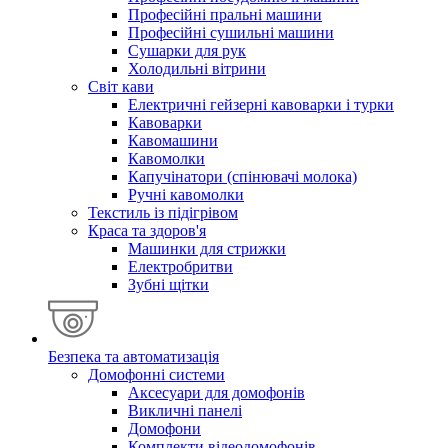
Професійні пральні машини
Професійні сушильні машини
Сушарки для рук
Холодильні вітрини
Світ кави
Електричні гейзерні кавоварки і турки
Кавоварки
Кавомашини
Кавомолки
Капучінатори (спінювачі молока)
Ручні кавомолки
Текстиль із підігрівом
Краса та здоров'я
Машинки для стрижки
Електробритви
Зубні щітки
Безпека та автоматизація
Домофонні системи
Аксесуари для домофонів
Викличні панелі
Домофони
Комплекти відеодомофонів