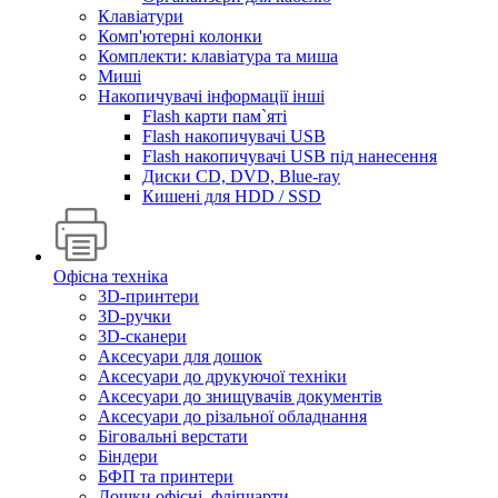
Клавіатури
Комп'ютерні колонки
Комплекти: клавіатура та миша
Миші
Накопичувачі інформації інші
Flash карти пам`яті
Flash накопичувачі USB
Flash накопичувачі USB під нанесення
Диски CD, DVD, Blue-ray
Кишені для HDD / SSD
Офісна техніка
3D-принтери
3D-ручки
3D-сканери
Аксесуари для дошок
Аксесуари до друкуючої техніки
Аксесуари до знищувачів документів
Аксесуари до різальної обладнання
Біговальні верстати
Біндери
БФП та принтери
Дошки офісні, фліпчарти