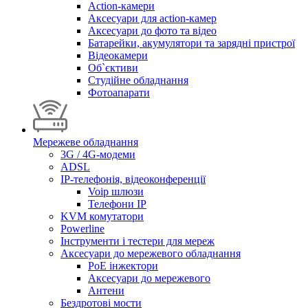
Action-камери
Аксесуари для action-камер
Аксесуари до фото та відео
Батарейки, акумулятори та зарядні пристрої
Відеокамери
Об`єктиви
Студійне обладнання
Фотоапарати
Мережеве обладнання
3G / 4G-модеми
ADSL
IP-телефонія, відеоконференції
Voip шлюзи
Телефони IP
KVM комутатори
Powerline
Інструменти і тестери для мереж
Аксесуари до мережевого обладнання
PoE інжектори
Аксесуари до мережевого
Антени
Бездротові мости