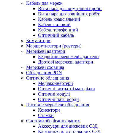
Кабель для мереж
Вита пара для внутрішніх робіт
Вита пара для зовнішніх робіт
Кабель коаксіальний
Кабель силовий
Кабель телефонний
Оптичний кабель
Комутатори
Маршрутизатори (роутери)
Мережеві адаптери
Бездротові мережеві адаптери
Дротові мережеві адаптери
Мережеві сховища
Обладнання PON
Оптичне обладнання
Медіаконвертери
Оптичні витратні матеріали
Оптичні модулі
Оптичні патч-корди
Пасивне мережеве обладнання
Конектори
Стяжки
Системи зберігання даних
Аксесуари для дискових СЗД
Картриджі для стрічкових СЗД