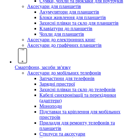
Сумки, чохли та рюкзаки для ноутбуків
Аксесуари для планшетів
Акумулятори для планшетів
Блоки живлення для планшетів
Захисні плівки та скло для планшетів
Клавіатури до планшетів
Чохли для планшетів
Аксесуари до електронних книг
Аксесуари дo графічних планшетів
Смартфони, засоби зв'язку
Аксесуари до мобільних телефонів
Запчастини для телефонів
Зарядні пристрої
Захисні плівки та скло до телефонів
Кабелі синхронізації та перехідники
(адаптери)
Моноподи
Підставки та кріплення для мобільних
пристроїв
Приладдя для ремонту телефонів та
планшетів
Стилуси та аксесуари