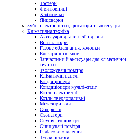
Тостери
Фритюрниці
Хлібопічки
Яйцеварки
Зубні електрощітки, іригатори та аксесуари
Кліматична техніка
Аксесуари для теплої підлоги
Вентилятори
Газове обладнання, колонки
Електричні каміни
Запчастини й аксесуари для кліматичної
техніки
Зволожувачі повітря
Кліматичні панелі
Кондиціонери
Кондиціонери мульті-спліт
Котли електричні
Котли твердопаливні
Метеоприлади
Обігрівачі
Озонатори
Осушувачі повітря
Очищувачі повітря
Радіатори опалення
Тепла підлога