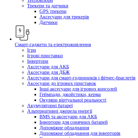
Тепловізори
Трекери та датчики
GPS трекери
Аксесуари для трекерів
Датчики
Смарт-гаджети та електроживлення
Ігри
Ігрові приставки
Інвертори
Аксесуари для АКБ
Аксесуари для ДБЖ
Аксесуари для смарт-годинників і фітнес-браслетів
Аксесуари до ігрових приставок
Інші аксесуари для ігрових консолей
Геймпади, джойстики, керма
Окуляри віртуальної реальності
Акумуляторні батареї
Альтернативні джерела енергії
BMS та аксесуари для АКБ
Інвертори для сонячних батарей
Допоміжне обладнання
Допоміжне обладнання для інверторів