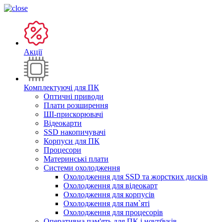
Акції
Комплектуючі для ПК
Оптичні приводи
Плати розширення
ШІ-прискорювачі
Відеокарти
SSD накопичувачі
Корпуси для ПК
Процесори
Материнські плати
Системи охолодження
Охолодження для SSD та жорстких дисків
Охолодження для відеокарт
Охолодження для корпусів
Охолодження для пам`яті
Охолодження для процесорів
Оперативна пам'ять для ПК і ноутбуків