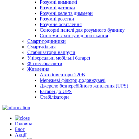
Розумні вимикачі
Розумні датчики
Розумні реле та диммери
Розумні розетки
Розумне освітлення
Сенсорні панелі для розумного будинку
Системи захисту від протікання
Смарт-годинники
Смарт-кільця
Стабілізатори напруги
Універсальні мобільні батареї
Фітнес-браслети
Живлення
Авто інвертори 220В
Мережеві фільтри,подовжувачі
Джерело безперебійного живлення (UPS)
Батареї до UPS
Стабілізатори
Головна
Блог
Акції