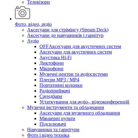
Телевізори
Фото, відео, аудіо
Аксесуари для стрімінгу (Stream Deck)
Аксесуари до навушників і гарнітур
Аудіо
OFFАксесуари для акустичних систем
Аксесуари для акустичних систем
Акустика Hi-Fi
Диктофони
Мікрофони
Музичні центри та аудіосистеми
Плеєри MP3 / MP4
Портативні колонки
Радіоприймачі
Саундбари
Устаткування для аудіо-, відеоконференцій
Музичні інструменти та обладнання
Аксесуари для музичного обладнання
Мікшерні пульти
Підсилювачі
Навушники та гарнітури
Фото і відео техніка