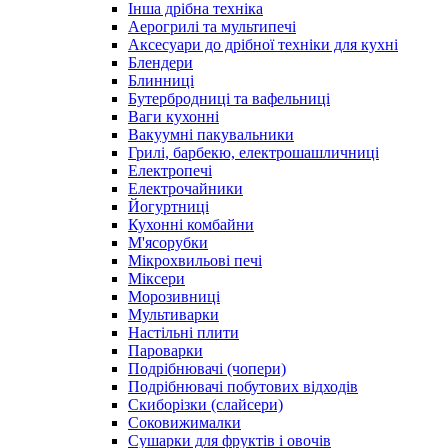
Інша дрібна техніка
Аерогрилі та мультипечі
Аксесуари до дрібної техніки для кухні
Блендери
Блинниці
Бутербродниці та вафельниці
Ваги кухонні
Вакуумні пакувальники
Грилі, барбекю, електрошашличниці
Електропечі
Електрочайники
Йогуртниці
Кухонні комбайни
М'ясорубки
Мікрохвильові печі
Міксери
Морозивниці
Мультиварки
Настільні плити
Пароварки
Подрібнювачі (чопери)
Подрібнювачі побутових відходів
Скиборізки (слайсери)
Соковижималки
Сушарки для фруктів і овочів