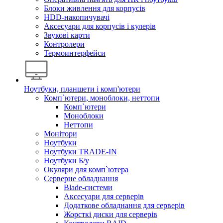
Блоки живлення для корпусів
HDD-накопичувачі
Аксесуари для корпусів і кулерів
Звукові карти
Контролери
Термоинтерфейси
Ноутбуки, планшети і комп'ютери
Комп`ютери, моноблоки, неттопи
Комп`ютери
Моноблоки
Неттопи
Монітори
Ноутбуки
Ноутбуки TRADE-IN
Ноутбуки Б/у
Окуляри для комп`ютера
Серверне обладнання
Blade-системи
Аксесуари для серверів
Додаткове обладнання для серверів
Жорсткі диски для серверів