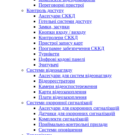
Переговорні пристрої
Контроль доступу
Аксесуари СККД
Готельні системи доступу
Замки, засувки
Кнопки входу / виходу
Контролери СККД
Пристрої запису карт
Програмне забезпечення СККД
Турнікети
Цифрові кодові панелі
Зчитувачі
Системи відеонагляду
Аксесуари для систем відеонагляду
Відеореєстратори
Камери відеоспостереження
Карти відеозахоплення
Плати відеозахоплення
Системи охоронної сигналізації
Аксесуари для охоронних сигналізацій
Датчики для охоронних сигналізацій
Комплекти сигналізацій
Приймально-контрольні прилади
Системи оповіщення