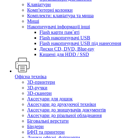
Клавіатури
Комп'ютерні колонки
Комплекти: клавіатура та миша
Миші
Накопичувачі інформації інші
Flash карти пам`яті
Flash накопичувачі USB
Flash накопичувачі USB під нанесення
Диски CD, DVD, Blue-ray
Кишені для HDD / SSD
Офісна техніка
3D-принтери
3D-ручки
3D-сканери
Аксесуари для дошок
Аксесуари до друкуючої техніки
Аксесуари до знищувачів документів
Аксесуари до різальної обладнання
Біговальні верстати
Біндери
БФП та принтери
Дошки офісні, фліпчарти