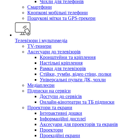
Чохли для телефонів
Смартфони
Кнопкові мобільні телефони
Пошукові мітки та GPS-трекери
Телевізори і мультимедіа
TV-тюнери
Аксесуари до телевізорів
Кронштейни та кріплення
Настільні кріплення
Рамки для телевізорів
Стійки, тумби, відео стіни, полки
Універсальні пульти ДК, чохли
Медіаплеєри
Підписки на сервіси
Доступи до сервісів
Онлайн-кінотеатри та ТБ підписки
Проектори та екрани
Інтерактивні дошки
Інформаційні дисплеї
Аксесуари для проекторів та екранів
Проектори
Проекційні екрани