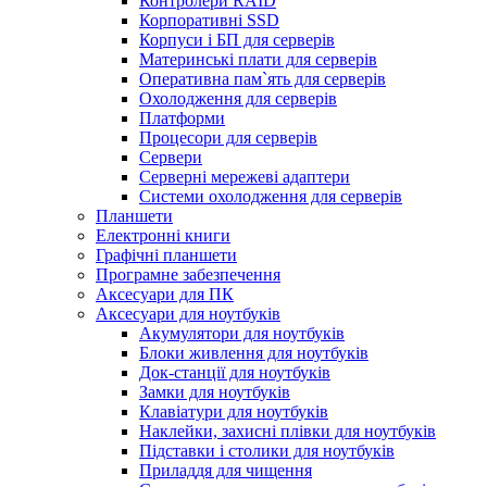
Контролери RAID
Корпоративні SSD
Корпуси і БП для серверів
Материнські плати для серверів
Оперативна пам`ять для серверів
Охолодження для серверів
Платформи
Процесори для серверів
Сервери
Серверні мережеві адаптери
Системи охолодження для серверів
Планшети
Електронні книги
Графічні планшети
Програмне забезпечення
Аксесуари для ПК
Аксесуари для ноутбуків
Акумулятори для ноутбуків
Блоки живлення для ноутбуків
Док-станції для ноутбуків
Замки для ноутбуків
Клавіатури для ноутбуків
Наклейки, захисні плівки для ноутбуків
Підставки і столики для ноутбуків
Приладдя для чищення