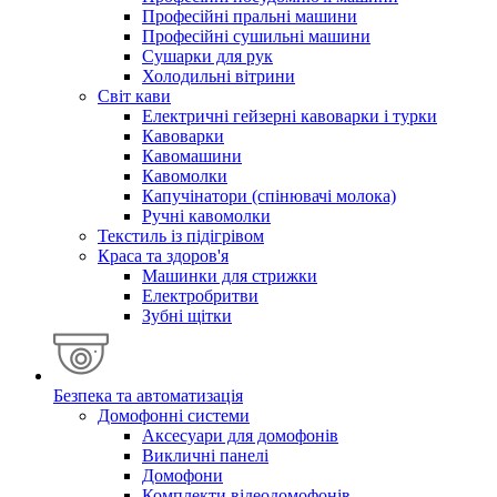
Професійні пральні машини
Професійні сушильні машини
Сушарки для рук
Холодильні вітрини
Світ кави
Електричні гейзерні кавоварки і турки
Кавоварки
Кавомашини
Кавомолки
Капучінатори (спінювачі молока)
Ручні кавомолки
Текстиль із підігрівом
Краса та здоров'я
Машинки для стрижки
Електробритви
Зубні щітки
Безпека та автоматизація
Домофонні системи
Аксесуари для домофонів
Викличні панелі
Домофони
Комплекти відеодомофонів