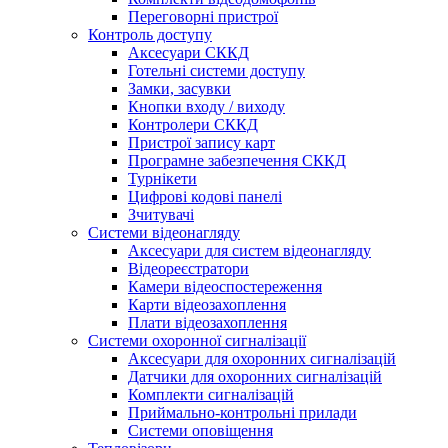
Переговорні пристрої
Контроль доступу
Аксесуари СККД
Готельні системи доступу
Замки, засувки
Кнопки входу / виходу
Контролери СККД
Пристрої запису карт
Програмне забезпечення СККД
Турнікети
Цифрові кодові панелі
Зчитувачі
Системи відеонагляду
Аксесуари для систем відеонагляду
Відеореєстратори
Камери відеоспостереження
Карти відеозахоплення
Плати відеозахоплення
Системи охоронної сигналізації
Аксесуари для охоронних сигналізацій
Датчики для охоронних сигналізацій
Комплекти сигналізацій
Приймально-контрольні прилади
Системи оповіщення