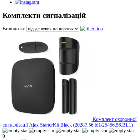
Комплекти сигналізацій
Виводити:
Комплект охоронної
сигналізації Ajax StarterKit Black (20287.56.bl1/25456.56.BL1)
0