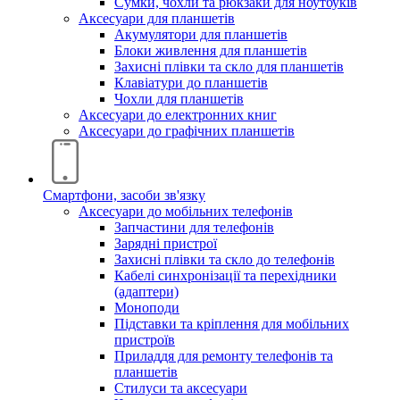
Сумки, чохли та рюкзаки для ноутбуків
Аксесуари для планшетів
Акумулятори для планшетів
Блоки живлення для планшетів
Захисні плівки та скло для планшетів
Клавіатури до планшетів
Чохли для планшетів
Аксесуари до електронних книг
Аксесуари дo графічних планшетів
Смартфони, засоби зв'язку
Аксесуари до мобільних телефонів
Запчастини для телефонів
Зарядні пристрої
Захисні плівки та скло до телефонів
Кабелі синхронізації та перехідники
(адаптери)
Моноподи
Підставки та кріплення для мобільних
пристроїв
Приладдя для ремонту телефонів та
планшетів
Стилуси та аксесуари