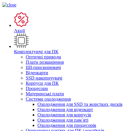
Акції
Комплектуючі для ПК
Оптичні приводи
Плати розширення
ШІ-прискорювачі
Відеокарти
SSD накопичувачі
Корпуси для ПК
Процесори
Материнські плати
Системи охолодження
Охолодження для SSD та жорстких дисків
Охолодження для відеокарт
Охолодження для корпусів
Охолодження для пам`яті
Охолодження для процесорів
Оперативна пам'ять для ПК і ноутбуків