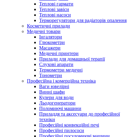
Теплові гармати
Теплові завіси
Теплові насоси
Терморегулятори для радіаторів опалення
Косметичні прилади
Медичні товари
Інгалятори
Глюкометри
Масажери
Медичні принтери
Прилади для домашньої терапії
Слухові апарати
Термометри медичні
Тонометри
Професійна і комерційна техніка
Ваги ювелірні
Винні шафи
Кулери для води
Льодогенератори
Поломиючі машини
Приладдя та аксесуари до професійної
техніки
Професійні конвекційні печі
Професійні пилососи
Професійні посудомиючі машини