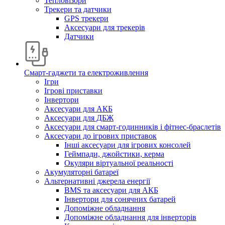
Тепловізори
Трекери та датчики
GPS трекери
Аксесуари для трекерів
Датчики
Смарт-гаджети та електроживлення
Ігри
Ігрові приставки
Інвертори
Аксесуари для АКБ
Аксесуари для ДБЖ
Аксесуари для смарт-годинників і фітнес-браслетів
Аксесуари до ігрових приставок
Інші аксесуари для ігрових консолей
Геймпади, джойстики, керма
Окуляри віртуальної реальності
Акумуляторні батареї
Альтернативні джерела енергії
BMS та аксесуари для АКБ
Інвертори для сонячних батарей
Допоміжне обладнання
Допоміжне обладнання для інверторів