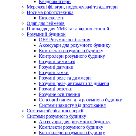
Квадрокоптери
Мережеві фільтри, подовжувачі та адаптери
Носима робототехніка
Екзоскелети
Одяг для геймерів
Приладдя для УМБ та зарядних станцій
Розумний будинок
OFF Розумне освітлення
Аксесуари для розумного будинку
Комплекти розумного будинку
Контролери розумного будинку
Розумні вимикачі
Розумні датчики
Розумні замки
Розумні реле та диммери
Розумні реле, автомати та димери
Розумні розетки
Розумне освітлення
Сенсорні панелі для розумного будинку
Системи захисту від протікання
Системи зберігання енергії
Системи розумного будинку
Аксесуари для розумного будинку
Комплекти розумного будинку
Контролери розумного будинку