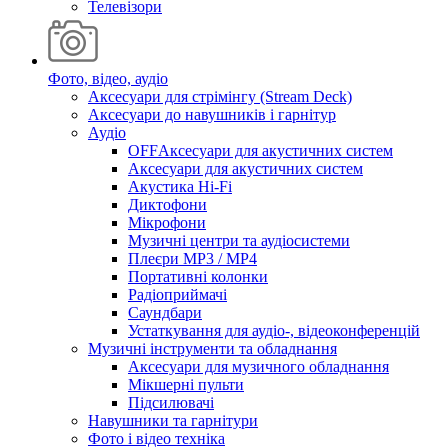
Телевізори
Фото, відео, аудіо
Аксесуари для стрімінгу (Stream Deck)
Аксесуари до навушників і гарнітур
Аудіо
OFFАксесуари для акустичних систем
Аксесуари для акустичних систем
Акустика Hi-Fi
Диктофони
Мікрофони
Музичні центри та аудіосистеми
Плеєри MP3 / MP4
Портативні колонки
Радіоприймачі
Саундбари
Устаткування для аудіо-, відеоконференцій
Музичні інструменти та обладнання
Аксесуари для музичного обладнання
Мікшерні пульти
Підсилювачі
Навушники та гарнітури
Фото і відео техніка