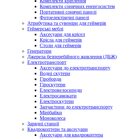
Комплекти кріплення
Комплекти сонячних енергосистем
Портативні сонячні панелі
Фотоелектричні панелі
Атрибутика та сувеніри для геймерів
Геймерські меблі
Аксесуари для крісел
Крісла для геймерів
Столи для геймерів
Генератори
Джерела безперебійного живлення (ДБЖ)
Електротранспорт
Аксесуари до електротранспорту
Водні скутери
Гіроборди
Гіроскутери
Електровелосипеди
Електросамокати
Електроскутери
Запчастини до електротранспорту
Мінібайки
Моноколеса
Зарядні станції
Квадрокоптери та аксесуари
Аксесуари для квадрокоптера