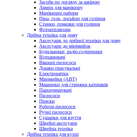
Засоби по догляду за шкірою
Лампи для манікюру
Манікюрні набори
Піна, гель, лосьйон для гоління
Станки, помазки для гоління
Фотоепілятори
Дрібна техніка для дому
Аксесуари до дрібної техніки для дому
Аксесуари до мінімийок
Будильники, радіо-годинники
Відпарювачі
Віконні пилососи
Дошки прасувальні
Електрощітки
Мінімийки (АВТ)
Машинки для стрижки катишків
Пароочищувачі
Пилососи
Праски
Роботи-пилососи
Ручні пилососи
Сушарки для взуття
Швейні аксесуари
Швейна техніка
Дрібна техніка для кухні