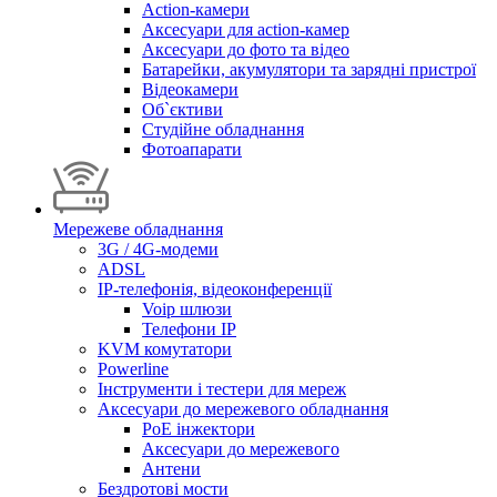
Action-камери
Аксесуари для action-камер
Аксесуари до фото та відео
Батарейки, акумулятори та зарядні пристрої
Відеокамери
Об`єктиви
Студійне обладнання
Фотоапарати
Мережеве обладнання
3G / 4G-модеми
ADSL
IP-телефонія, відеоконференції
Voip шлюзи
Телефони IP
KVM комутатори
Powerline
Інструменти і тестери для мереж
Аксесуари до мережевого обладнання
PoE інжектори
Аксесуари до мережевого
Антени
Бездротові мости