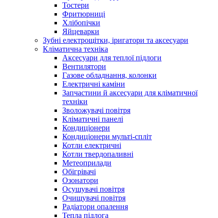
Тостери
Фритюрниці
Хлібопічки
Яйцеварки
Зубні електрощітки, іригатори та аксесуари
Кліматична техніка
Аксесуари для теплої підлоги
Вентилятори
Газове обладнання, колонки
Електричні каміни
Запчастини й аксесуари для кліматичної
техніки
Зволожувачі повітря
Кліматичні панелі
Кондиціонери
Кондиціонери мульті-спліт
Котли електричні
Котли твердопаливні
Метеоприлади
Обігрівачі
Озонатори
Осушувачі повітря
Очищувачі повітря
Радіатори опалення
Тепла підлога