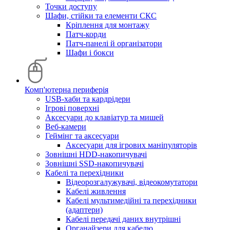
Точки доступу
Шафи, стійки та елементи СКС
Кріплення для монтажу
Патч-корди
Патч-панелі й організатори
Шафи і бокси
Комп'ютерна периферія
USB-хаби та кардрідери
Ігрові поверхні
Аксесуари до клавіатур та мишей
Веб-камери
Геймінг та аксесуари
Аксесуари для ігрових маніпуляторів
Зовнішні HDD-накопичувачі
Зовнішні SSD-накопичувачі
Кабелі та перехідники
Відеорозгалужувачі, відеокомутатори
Кабелі живлення
Кабелі мультимедійні та перехідники
(адаптери)
Кабелі передачі даних внутрішні
Органайзери для кабелю