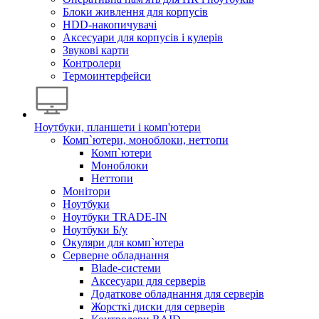
Блоки живлення для корпусів
HDD-накопичувачі
Аксесуари для корпусів і кулерів
Звукові карти
Контролери
Термоинтерфейси
Ноутбуки, планшети і комп'ютери
Комп`ютери, моноблоки, неттопи
Комп`ютери
Моноблоки
Неттопи
Монітори
Ноутбуки
Ноутбуки TRADE-IN
Ноутбуки Б/у
Окуляри для комп`ютера
Серверне обладнання
Blade-системи
Аксесуари для серверів
Додаткове обладнання для серверів
Жорсткі диски для серверів