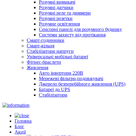
Розумні вимикачі
Розумні датчики
Розумні реле та диммери
Розумні розетки
Розумне освітлення
Сенсорні панелі для розумного будинку
Системи захисту від протікання
Смарт-годинники
Смарт-кільця
Стабілізатори напруги
Універсальні мобільні батареї
Фітнес-браслети
Живлення
Авто інвертори 220В
Мережеві фільтри,подовжувачі
Джерело безперебійного живлення (UPS)
Батареї до UPS
Стабілізатори
Головна
Блог
Акції