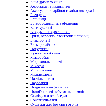
Інша дрібна техніка
Аерогрилі та мультипечі
Аксесуари до дрібної техніки для кухні
Блендери
Блинниці
Бутербродниці та вафельниці
Ваги кухонні
Вакуумні пакувальники
Грилі, барбекю, електрошашличниці
Електропечі
Електрочайники
Йогуртниці
Кухонні комбайни
М'ясорубки
Мікрохвильові печі
Міксери
Морозивниці
Мультиварки
Настільні плити
Пароварки
Подрібнювачі (чопери)
Подрібнювачі побутових відходів
Скиборізки (слайсери)
Соковижималки
Сушарки для фруктів і овочів