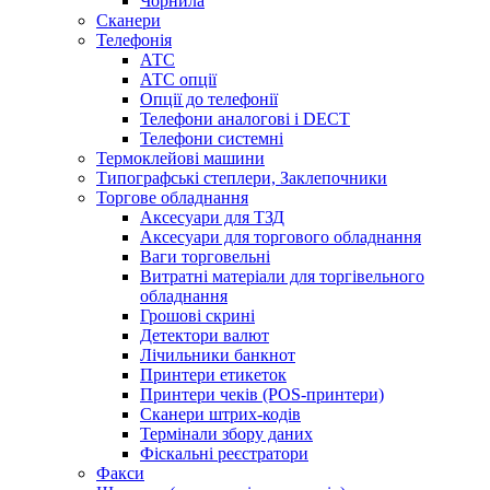
Чорнила
Сканери
Телефонія
АТС
АТС опції
Опції до телефонії
Телефони аналогові і DECT
Телефони системні
Термоклейові машини
Типографські степлери, Заклепочники
Торгове обладнання
Аксесуари для ТЗД
Аксесуари для торгового обладнання
Ваги торговельні
Витратні матеріали для торгівельного
обладнання
Грошові скрині
Детектори валют
Лічильники банкнот
Принтери етикеток
Принтери чеків (POS-принтери)
Сканери штрих-кодів
Термінали збору даних
Фіскальні реєстратори
Факси