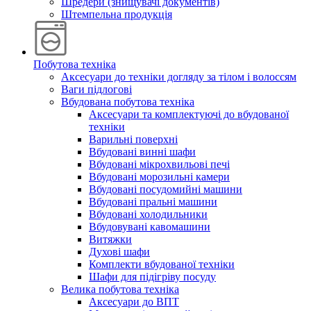
Шредери (знищувачі документів)
Штемпельна продукція
Побутова техніка
Аксесуари до техніки догляду за тілом і волоссям
Ваги підлогові
Вбудована побутова техніка
Аксесуари та комплектуючі до вбудованої
техніки
Варильні поверхні
Вбудовані винні шафи
Вбудовані мікрохвильові печі
Вбудовані морозильні камери
Вбудовані посудомийні машини
Вбудовані пральні машини
Вбудовані холодильники
Вбудовувані кавомашини
Витяжки
Духові шафи
Комплекти вбудованої техніки
Шафи для підігріву посуду
Велика побутова техніка
Аксесуари до ВПТ