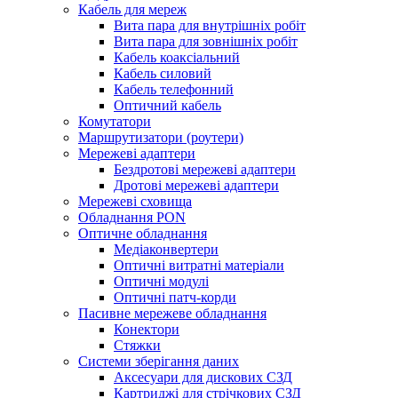
Кабель для мереж
Вита пара для внутрішніх робіт
Вита пара для зовнішніх робіт
Кабель коаксіальний
Кабель силовий
Кабель телефонний
Оптичний кабель
Комутатори
Маршрутизатори (роутери)
Мережеві адаптери
Бездротові мережеві адаптери
Дротові мережеві адаптери
Мережеві сховища
Обладнання PON
Оптичне обладнання
Медіаконвертери
Оптичні витратні матеріали
Оптичні модулі
Оптичні патч-корди
Пасивне мережеве обладнання
Конектори
Стяжки
Системи зберігання даних
Аксесуари для дискових СЗД
Картриджі для стрічкових СЗД