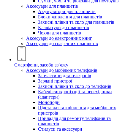
Сумки, чохли та рюкзаки для ноутбуків
Аксесуари для планшетів
Акумулятори для планшетів
Блоки живлення для планшетів
Захисні плівки та скло для планшетів
Клавіатури до планшетів
Чохли для планшетів
Аксесуари до електронних книг
Аксесуари дo графічних планшетів
Смартфони, засоби зв'язку
Аксесуари до мобільних телефонів
Запчастини для телефонів
Зарядні пристрої
Захисні плівки та скло до телефонів
Кабелі синхронізації та перехідники
(адаптери)
Моноподи
Підставки та кріплення для мобільних
пристроїв
Приладдя для ремонту телефонів та
планшетів
Стилуси та аксесуари