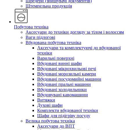
Шредери (знищувачі документів)
Штемпельна продукція
Побутова техніка
Аксесуари до техніки догляду за тілом і волоссям
Ваги підлогові
Вбудована побутова техніка
Аксесуари та комплектуючі до вбудованої
техніки
Варильні поверхні
Вбудовані винні шафи
Вбудовані мікрохвильові печі
Вбудовані морозильні камери
Вбудовані посудомийні машини
Вбудовані пральні машини
Вбудовані холодильники
Вбудовувані кавомашини
Витяжки
Духові шафи
Комплекти вбудованої техніки
Шафи для підігріву посуду
Велика побутова техніка
Аксесуари до ВПТ