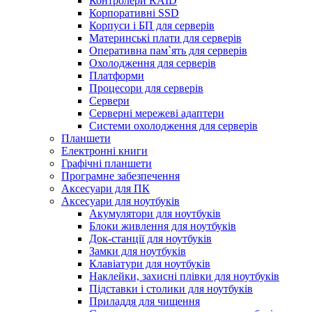
Контролери RAID
Корпоративні SSD
Корпуси і БП для серверів
Материнські плати для серверів
Оперативна пам`ять для серверів
Охолодження для серверів
Платформи
Процесори для серверів
Сервери
Серверні мережеві адаптери
Системи охолодження для серверів
Планшети
Електронні книги
Графічні планшети
Програмне забезпечення
Аксесуари для ПК
Аксесуари для ноутбуків
Акумулятори для ноутбуків
Блоки живлення для ноутбуків
Док-станції для ноутбуків
Замки для ноутбуків
Клавіатури для ноутбуків
Наклейки, захисні плівки для ноутбуків
Підставки і столики для ноутбуків
Приладдя для чищення