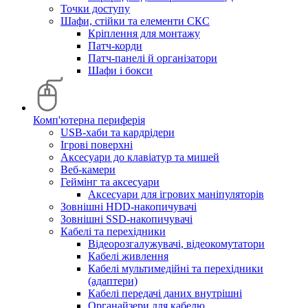
Точки доступу
Шафи, стійки та елементи СКС
Кріплення для монтажу
Патч-корди
Патч-панелі й організатори
Шафи і бокси
Комп'ютерна периферія
USB-хаби та кардрідери
Ігрові поверхні
Аксесуари до клавіатур та мишей
Веб-камери
Геймінг та аксесуари
Аксесуари для ігрових маніпуляторів
Зовнішні HDD-накопичувачі
Зовнішні SSD-накопичувачі
Кабелі та перехідники
Відеорозгалужувачі, відеокомутатори
Кабелі живлення
Кабелі мультимедійні та перехідники
(адаптери)
Кабелі передачі даних внутрішні
Органайзери для кабелю