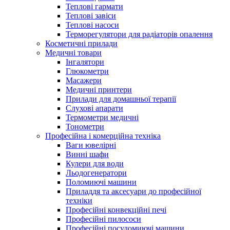
Теплові гармати
Теплові завіси
Теплові насоси
Терморегулятори для радіаторів опалення
Косметичні прилади
Медичні товари
Інгалятори
Глюкометри
Масажери
Медичні принтери
Прилади для домашньої терапії
Слухові апарати
Термометри медичні
Тонометри
Професійна і комерційна техніка
Ваги ювелірні
Винні шафи
Кулери для води
Льодогенератори
Поломиючі машини
Приладдя та аксесуари до професійної
техніки
Професійні конвекційні печі
Професійні пилососи
Професійні посудомиючі машини