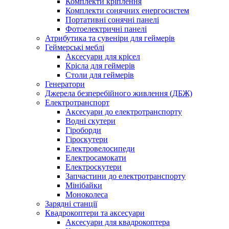
Комплекти кріплення
Комплекти сонячних енергосистем
Портативні сонячні панелі
Фотоелектричні панелі
Атрибутика та сувеніри для геймерів
Геймерські меблі
Аксесуари для крісел
Крісла для геймерів
Столи для геймерів
Генератори
Джерела безперебійного живлення (ДБЖ)
Електротранспорт
Аксесуари до електротранспорту
Водні скутери
Гіроборди
Гіроскутери
Електровелосипеди
Електросамокати
Електроскутери
Запчастини до електротранспорту
Мінібайки
Моноколеса
Зарядні станції
Квадрокоптери та аксесуари
Аксесуари для квадрокоптера