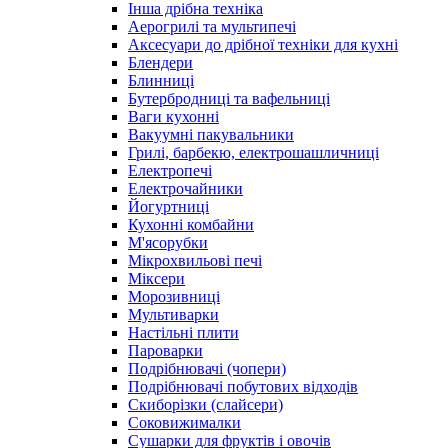
Інша дрібна техніка
Аерогрилі та мультипечі
Аксесуари до дрібної техніки для кухні
Блендери
Блинниці
Бутербродниці та вафельниці
Ваги кухонні
Вакуумні пакувальники
Грилі, барбекю, електрошашличниці
Електропечі
Електрочайники
Йогуртниці
Кухонні комбайни
М'ясорубки
Мікрохвильові печі
Міксери
Морозивниці
Мультиварки
Настільні плити
Пароварки
Подрібнювачі (чопери)
Подрібнювачі побутових відходів
Скиборізки (слайсери)
Соковижималки
Сушарки для фруктів і овочів