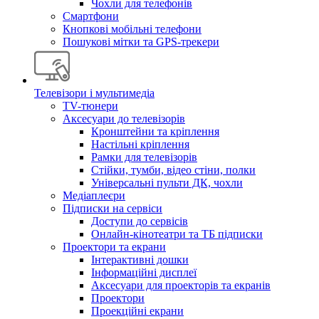
Чохли для телефонів
Смартфони
Кнопкові мобільні телефони
Пошукові мітки та GPS-трекери
Телевізори і мультимедіа
TV-тюнери
Аксесуари до телевізорів
Кронштейни та кріплення
Настільні кріплення
Рамки для телевізорів
Стійки, тумби, відео стіни, полки
Універсальні пульти ДК, чохли
Медіаплеєри
Підписки на сервіси
Доступи до сервісів
Онлайн-кінотеатри та ТБ підписки
Проектори та екрани
Інтерактивні дошки
Інформаційні дисплеї
Аксесуари для проекторів та екранів
Проектори
Проекційні екрани