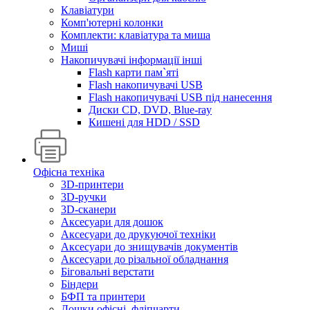
Клавіатури
Комп'ютерні колонки
Комплекти: клавіатура та миша
Миші
Накопичувачі інформації інші
Flash карти пам`яті
Flash накопичувачі USB
Flash накопичувачі USB під нанесення
Диски CD, DVD, Blue-ray
Кишені для HDD / SSD
Офісна техніка
3D-принтери
3D-ручки
3D-сканери
Аксесуари для дошок
Аксесуари до друкуючої техніки
Аксесуари до знищувачів документів
Аксесуари до різальної обладнання
Біговальні верстати
Біндери
БФП та принтери
Дошки офісні, фліпчарти