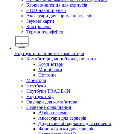
Блоки живлення для корпусів
HDD-накопичувачі
Аксесуари для корпусів і кулерів
Звукові карти
Контролери
Термоинтерфейси
Ноутбуки, планшети і комп'ютери
Комп`ютери, моноблоки, неттопи
Комп`ютери
Моноблоки
Неттопи
Монітори
Ноутбуки
Ноутбуки TRADE-IN
Ноутбуки Б/у
Окуляри для комп`ютера
Серверне обладнання
Blade-системи
Аксесуари для серверів
Додаткове обладнання для серверів
Жорсткі диски для серверів