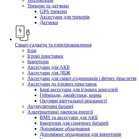
Тепловізори
Трекери та датчики
GPS трекери
Аксесуари для трекерів
Датчики
Смарт-гаджети та електроживлення
Ігри
Ігрові приставки
Інвертори
Аксесуари для АКБ
Аксесуари для ДБЖ
Аксесуари для смарт-годинників і фітнес-браслетів
Аксесуари до ігрових приставок
Інші аксесуари для ігрових консолей
Геймпади, джойстики, керма
Окуляри віртуальної реальності
Акумуляторні батареї
Альтернативні джерела енергії
BMS та аксесуари для АКБ
Інвертори для сонячних батарей
Допоміжне обладнання
Допоміжне обладнання для інверторів