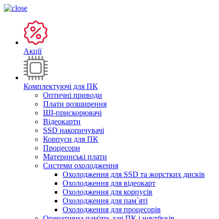
Акції
Комплектуючі для ПК
Оптичні приводи
Плати розширення
ШІ-прискорювачі
Відеокарти
SSD накопичувачі
Корпуси для ПК
Процесори
Материнські плати
Системи охолодження
Охолодження для SSD та жорстких дисків
Охолодження для відеокарт
Охолодження для корпусів
Охолодження для пам`яті
Охолодження для процесорів
Оперативна пам'ять для ПК і ноутбуків