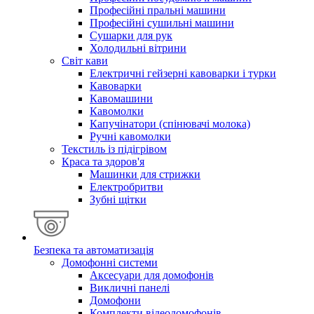
Професійні пральні машини
Професійні сушильні машини
Сушарки для рук
Холодильні вітрини
Світ кави
Електричні гейзерні кавоварки і турки
Кавоварки
Кавомашини
Кавомолки
Капучінатори (спінювачі молока)
Ручні кавомолки
Текстиль із підігрівом
Краса та здоров'я
Машинки для стрижки
Електробритви
Зубні щітки
Безпека та автоматизація
Домофонні системи
Аксесуари для домофонів
Викличні панелі
Домофони
Комплекти відеодомофонів