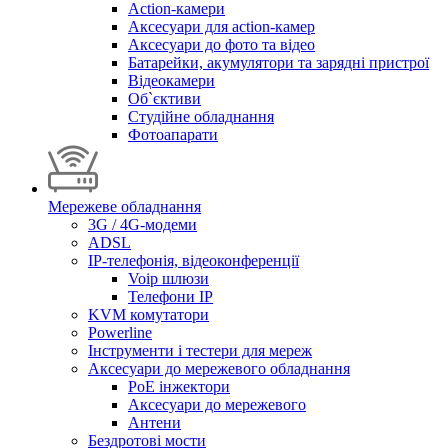
Action-камери
Аксесуари для action-камер
Аксесуари до фото та відео
Батарейки, акумулятори та зарядні пристрої
Відеокамери
Об`єктиви
Студійне обладнання
Фотоапарати
Мережеве обладнання
3G / 4G-модеми
ADSL
IP-телефонія, відеоконференції
Voip шлюзи
Телефони IP
KVM комутатори
Powerline
Інструменти і тестери для мереж
Аксесуари до мережевого обладнання
PoE інжектори
Аксесуари до мережевого
Антени
Бездротові мости