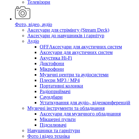
Телевізори
Фото, відео, аудіо
Аксесуари для стрімінгу (Stream Deck)
Аксесуари до навушників і гарнітур
Аудіо
OFFАксесуари для акустичних систем
Аксесуари для акустичних систем
Акустика Hi-Fi
Диктофони
Мікрофони
Музичні центри та аудіосистеми
Плеєри MP3 / MP4
Портативні колонки
Радіоприймачі
Саундбари
Устаткування для аудіо-, відеоконференцій
Музичні інструменти та обладнання
Аксесуари для музичного обладнання
Мікшерні пульти
Підсилювачі
Навушники та гарнітури
Фото і відео техніка