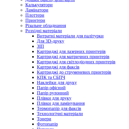
Калькулятори
Ламінатори
Плоттери
Принтери
Різальне обладнання
Розхідні матеріали
Витратні матеріали для палітурки
Для 3D-друку
ЗІП
Картриджі для лазерних принтерів
Картриджі для матричних принтерів
Картриджі для світлодіодних принтерів
Картриджі для факсів
Картриджі до струменевих принтерів
КПК та СБПЧ
Наклейки для друку
Папір офісний
Папір рулонний
Плівки для друку
Плівки для ламінування
Термопапір для факсів
Технологічні матеріали
Тонери
Фотопапір