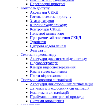
Переговорні пристрої
Контроль доступу
Аксесуари СККД
Готельні системи доступу
Замки, засувки
Кнопки входу / виходу
Контролери СККД
Пристрої запису карт
Програмне забезпечення СККД
Турнікети
Цифрові кодові панелі
Зчитувачі
Системи відеонагляду
Аксесуари для систем відеонагляду
Відеореєстратори
Камери відеоспостереження
Карти відеозахоплення
Плати відеозахоплення
Системи охоронної сигналізації
Аксесуари для охоронних сигналізацій
Датчики для охоронних сигналізацій
Комплекти сигналізацій
Приймально-контрольні прилади
Системи оповіщення