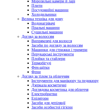
Морозильні камери й ларі
Плити
Посудомийні машини
Холодильники
Велика техніка для дому
Водонагрівачі
Пральні машини
Сушильні машини
Догляд за волоссям
Випрямлячі для волосся
Засоби по догляду за волоссям
Машинки для стрижки і тримери
Перукарські інструменти
Плойки та стайлери
Термобігуді
Фен-щітки
Фени
Догляд за тілом та обличчям
Інструменти для манікюру та педикюру
Дзеркала косметичні
Доглядова косметика для обличчя
Електробритви
Епілятори
Засоби для депіляції
Засоби особистої гігієни