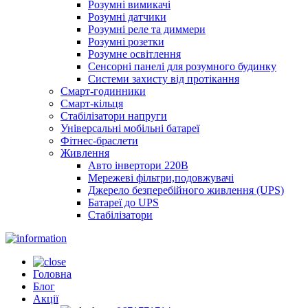
Розумні вимикачі
Розумні датчики
Розумні реле та диммери
Розумні розетки
Розумне освітлення
Сенсорні панелі для розумного будинку
Системи захисту від протікання
Смарт-годинники
Смарт-кільця
Стабілізатори напруги
Універсальні мобільні батареї
Фітнес-браслети
Живлення
Авто інвертори 220В
Мережеві фільтри,подовжувачі
Джерело безперебійного живлення (UPS)
Батареї до UPS
Стабілізатори
Головна
Блог
Акції