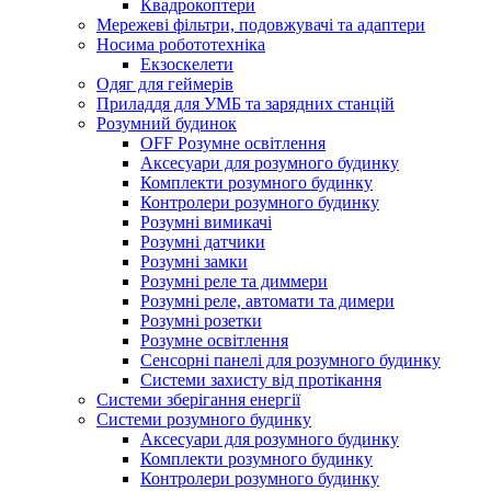
Квадрокоптери
Мережеві фільтри, подовжувачі та адаптери
Носима робототехніка
Екзоскелети
Одяг для геймерів
Приладдя для УМБ та зарядних станцій
Розумний будинок
OFF Розумне освітлення
Аксесуари для розумного будинку
Комплекти розумного будинку
Контролери розумного будинку
Розумні вимикачі
Розумні датчики
Розумні замки
Розумні реле та диммери
Розумні реле, автомати та димери
Розумні розетки
Розумне освітлення
Сенсорні панелі для розумного будинку
Системи захисту від протікання
Системи зберігання енергії
Системи розумного будинку
Аксесуари для розумного будинку
Комплекти розумного будинку
Контролери розумного будинку