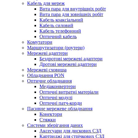
Кабель для мереж
Вита пара для внутрішніх робіт
Вита пара для зовнішніх робіт
Кабель коаксіальний
Кабель силовий
Кабель телефонний
Оптичний кабель
Комутатори
Маршрутизатори (роутери)
Мережеві адаптери
Бездротові мережеві адаптери
Дротові мережеві адаптери
Мережеві сховища
Обладнання PON
Оптичне обладнання
Медіаконвертери
Оптичні витратні матеріали
Оптичні модулі
Оптичні патч-корди
Пасивне мережеве обладнання
Конектори
Стяжки
Системи зберігання даних
Аксесуари для дискових СЗД
Картриджі для стрічкових СЗД