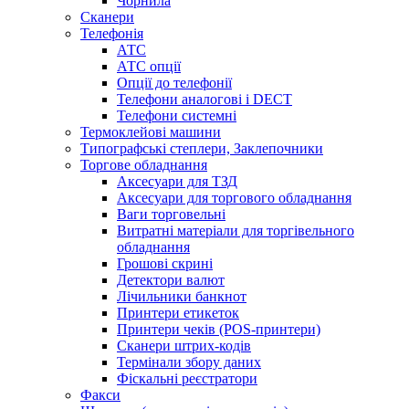
Чорнила
Сканери
Телефонія
АТС
АТС опції
Опції до телефонії
Телефони аналогові і DECT
Телефони системні
Термоклейові машини
Типографські степлери, Заклепочники
Торгове обладнання
Аксесуари для ТЗД
Аксесуари для торгового обладнання
Ваги торговельні
Витратні матеріали для торгівельного
обладнання
Грошові скрині
Детектори валют
Лічильники банкнот
Принтери етикеток
Принтери чеків (POS-принтери)
Сканери штрих-кодів
Термінали збору даних
Фіскальні реєстратори
Факси