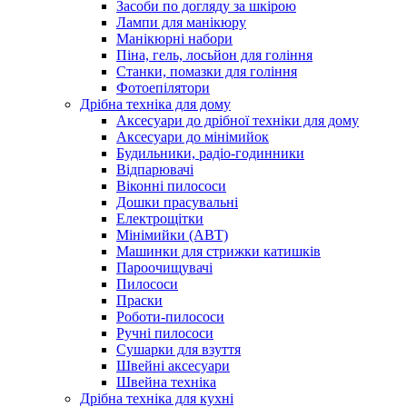
Засоби по догляду за шкірою
Лампи для манікюру
Манікюрні набори
Піна, гель, лосьйон для гоління
Станки, помазки для гоління
Фотоепілятори
Дрібна техніка для дому
Аксесуари до дрібної техніки для дому
Аксесуари до мінімийок
Будильники, радіо-годинники
Відпарювачі
Віконні пилососи
Дошки прасувальні
Електрощітки
Мінімийки (АВТ)
Машинки для стрижки катишків
Пароочищувачі
Пилососи
Праски
Роботи-пилососи
Ручні пилососи
Сушарки для взуття
Швейні аксесуари
Швейна техніка
Дрібна техніка для кухні