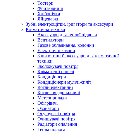
Тостери
Фритюрниці
Хлібопічки
Яйцеварки
Зубні електрощітки, іригатори та аксесуари
Кліматична техніка
Аксесуари для теплої підлоги
Вентилятори
Газове обладнання, колонки
Електричні каміни
Запчастини й аксесуари для кліматичної
техніки
Зволожувачі повітря
Кліматичні панелі
Кондиціонери
Кондиціонери мульті-спліт
Котли електричні
Котли твердопаливні
Метеоприлади
Обігрівачі
Озонатори
Осушувачі повітря
Очищувачі повітря
Радіатори опалення
Тепла підлога