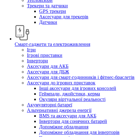
Тепловізори
Трекери та датчики
GPS трекери
Аксесуари для трекерів
Датчики
Смарт-гаджети та електроживлення
Ігри
Ігрові приставки
Інвертори
Аксесуари для АКБ
Аксесуари для ДБЖ
Аксесуари для смарт-годинників і фітнес-браслетів
Аксесуари до ігрових приставок
Інші аксесуари для ігрових консолей
Геймпади, джойстики, керма
Окуляри віртуальної реальності
Акумуляторні батареї
Альтернативні джерела енергії
BMS та аксесуари для АКБ
Інвертори для сонячних батарей
Допоміжне обладнання
Допоміжне обладнання для інверторів