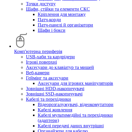
Точки доступу
Шафи, стійки та елементи СКС
Кріплення для монтажу
Патч-корди
Патч-панелі й організатори
Шафи і бокси
Комп'ютерна периферія
USB-хаби та кардрідери
Ігрові поверхні
Аксесуари до клавіатур та мишей
Веб-камери
Геймінг та аксесуари
Аксесуари для ігрових маніпуляторів
Зовнішні HDD-накопичувачі
Зовнішні SSD-накопичувачі
Кабелі та перехідники
Відеорозгалужувачі, відеокомутатори
Кабелі живлення
Кабелі мультимедійні та перехідники
(адаптери)
Кабелі передачі даних внутрішні
Органайзери для кабелю