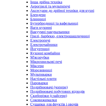
Інша дрібна техніка
Аерогрилі та мультипечі
Аксесуари до дрібної техніки для кухні
Блендери
Блинниці
Бутербродниці та вафельниці
Ваги кухонні
Вакуумні пакувальники
Грилі, барбекю, електрошашличниці
Електропечі
Електрочайники
Йогуртниці
Кухонні комбайни
М'ясорубки
Мікрохвильові печі
Міксери
Морозивниці
Мультиварки
Настільні плити
Пароварки
Подрібнювачі (чопери)
Подрібнювачі побутових відходів
Скиборізки (слайсери)
Соковижималки
Сушарки для фруктів і овочів