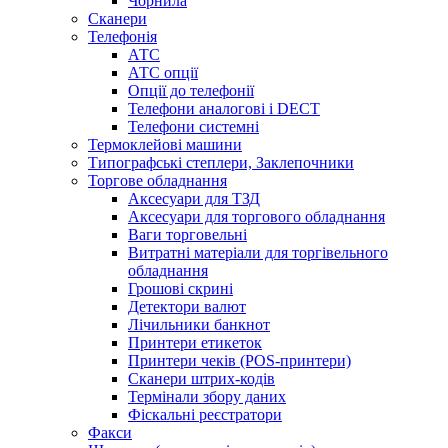
Чорнила
Сканери
Телефонія
АТС
АТС опції
Опції до телефонії
Телефони аналогові і DECT
Телефони системні
Термоклейові машини
Типографські степлери, Заклепочники
Торгове обладнання
Аксесуари для ТЗД
Аксесуари для торгового обладнання
Ваги торговельні
Витратні матеріали для торгівельного
обладнання
Грошові скрині
Детектори валют
Лічильники банкнот
Принтери етикеток
Принтери чеків (POS-принтери)
Сканери штрих-кодів
Термінали збору даних
Фіскальні реєстратори
Факси