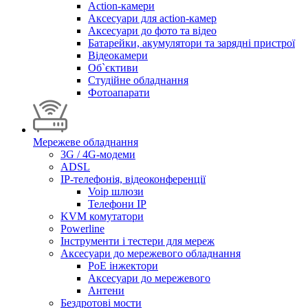
Action-камери
Аксесуари для action-камер
Аксесуари до фото та відео
Батарейки, акумулятори та зарядні пристрої
Відеокамери
Об`єктиви
Студійне обладнання
Фотоапарати
Мережеве обладнання
3G / 4G-модеми
ADSL
IP-телефонія, відеоконференції
Voip шлюзи
Телефони IP
KVM комутатори
Powerline
Інструменти і тестери для мереж
Аксесуари до мережевого обладнання
PoE інжектори
Аксесуари до мережевого
Антени
Бездротові мости