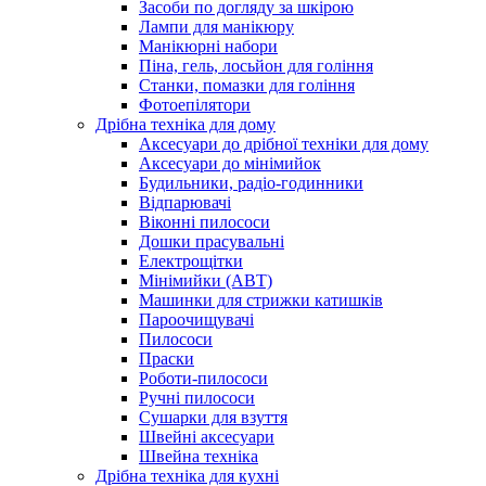
Засоби по догляду за шкірою
Лампи для манікюру
Манікюрні набори
Піна, гель, лосьйон для гоління
Станки, помазки для гоління
Фотоепілятори
Дрібна техніка для дому
Аксесуари до дрібної техніки для дому
Аксесуари до мінімийок
Будильники, радіо-годинники
Відпарювачі
Віконні пилососи
Дошки прасувальні
Електрощітки
Мінімийки (АВТ)
Машинки для стрижки катишків
Пароочищувачі
Пилососи
Праски
Роботи-пилососи
Ручні пилососи
Сушарки для взуття
Швейні аксесуари
Швейна техніка
Дрібна техніка для кухні