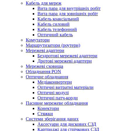
Кабель для мереж
Вита пара для внутрішніх робіт
Вита пара для зовнішніх робіт
Кабель коаксіальний
Кабель силовий
Кабель телефонний
Оптичний кабель
Комутатори
Маршрутизатори (роутери)
Мережеві адаптери
Бездротові мережеві адаптери
Дротові мережеві адаптери
Мережеві сховища
Обладнання PON
Оптичне обладнання
Медіаконвертери
Оптичні витратні матеріали
Оптичні модулі
Оптичні патч-корди
Пасивне мережеве обладнання
Конектори
Стяжки
Системи зберігання даних
Аксесуари для дискових СЗД
Картриджі для стрічкових СЗД