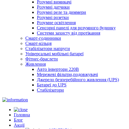
Розумні вимикачі
Розумні датчики
Розумні реле та диммери
Розумні розетки
Розумне освітлення
Сенсорні панелі для розумного будинку
Системи захисту від протікання
Смарт-годинники
Смарт-кільця
Стабілізатори напруги
Універсальні мобільні батареї
Фітнес-браслети
Живлення
Авто інвертори 220В
Мережеві фільтри,подовжувачі
Джерело безперебійного живлення (UPS)
Батареї до UPS
Стабілізатори
Головна
Блог
Акції