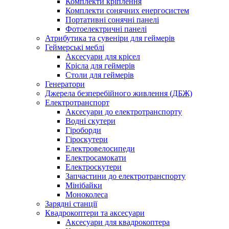
Комплекти кріплення
Комплекти сонячних енергосистем
Портативні сонячні панелі
Фотоелектричні панелі
Атрибутика та сувеніри для геймерів
Геймерські меблі
Аксесуари для крісел
Крісла для геймерів
Столи для геймерів
Генератори
Джерела безперебійного живлення (ДБЖ)
Електротранспорт
Аксесуари до електротранспорту
Водні скутери
Гіроборди
Гіроскутери
Електровелосипеди
Електросамокати
Електроскутери
Запчастини до електротранспорту
Мінібайки
Моноколеса
Зарядні станції
Квадрокоптери та аксесуари
Аксесуари для квадрокоптера