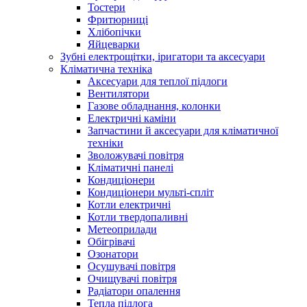
Тостери
Фритюрниці
Хлібопічки
Яйцеварки
Зубні електрощітки, іригатори та аксесуари
Кліматична техніка
Аксесуари для теплої підлоги
Вентилятори
Газове обладнання, колонки
Електричні каміни
Запчастини й аксесуари для кліматичної
техніки
Зволожувачі повітря
Кліматичні панелі
Кондиціонери
Кондиціонери мульті-спліт
Котли електричні
Котли твердопаливні
Метеоприлади
Обігрівачі
Озонатори
Осушувачі повітря
Очищувачі повітря
Радіатори опалення
Тепла підлога