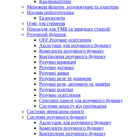
Квадрокоптери
Мережеві фільтри, подовжувачі та адаптери
Носима робототехніка
Екзоскелети
Одяг для геймерів
Приладдя для УМБ та зарядних станцій
Розумний будинок
OFF Розумне освітлення
Аксесуари для розумного будинку
Комплекти розумного будинку
Контролери розумного будинку
Розумні вимикачі
Розумні датчики
Розумні замки
Розумні реле та диммери
Розумні реле, автомати та димери
Розумні розетки
Розумне освітлення
Сенсорні панелі для розумного будинку
Системи захисту від протікання
Системи зберігання енергії
Системи розумного будинку
Аксесуари для розумного будинку
Комплекти розумного будинку
Контролери розумного будинку