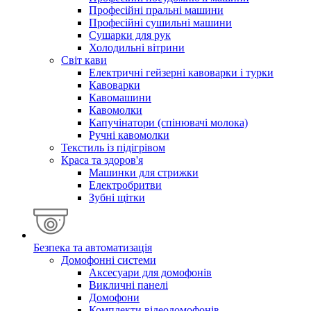
Професійні пральні машини
Професійні сушильні машини
Сушарки для рук
Холодильні вітрини
Світ кави
Електричні гейзерні кавоварки і турки
Кавоварки
Кавомашини
Кавомолки
Капучінатори (спінювачі молока)
Ручні кавомолки
Текстиль із підігрівом
Краса та здоров'я
Машинки для стрижки
Електробритви
Зубні щітки
Безпека та автоматизація
Домофонні системи
Аксесуари для домофонів
Викличні панелі
Домофони
Комплекти відеодомофонів