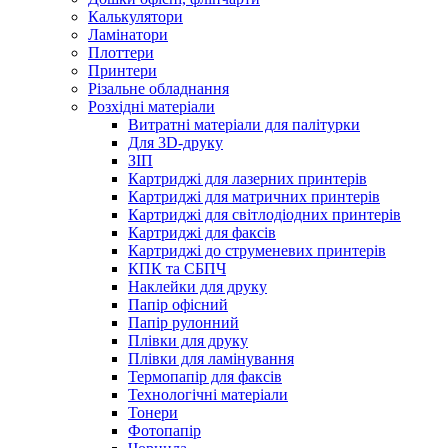
Калькулятори
Ламінатори
Плоттери
Принтери
Різальне обладнання
Розхідні матеріали
Витратні матеріали для палітурки
Для 3D-друку
ЗІП
Картриджі для лазерних принтерів
Картриджі для матричних принтерів
Картриджі для світлодіодних принтерів
Картриджі для факсів
Картриджі до струменевих принтерів
КПК та СБПЧ
Наклейки для друку
Папір офісний
Папір рулонний
Плівки для друку
Плівки для ламінування
Термопапір для факсів
Технологічні матеріали
Тонери
Фотопапір