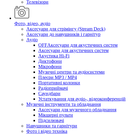
Телевізори
Фото, відео, аудіо
Аксесуари для стрімінгу (Stream Deck)
Аксесуари до навушників і гарнітур
Аудіо
OFFАксесуари для акустичних систем
Аксесуари для акустичних систем
Акустика Hi-Fi
Диктофони
Мікрофони
Музичні центри та аудіосистеми
Плеєри MP3 / MP4
Портативні колонки
Радіоприймачі
Саундбари
Устаткування для аудіо-, відеоконференцій
Музичні інструменти та обладнання
Аксесуари для музичного обладнання
Мікшерні пульти
Підсилювачі
Навушники та гарнітури
Фото і відео техніка