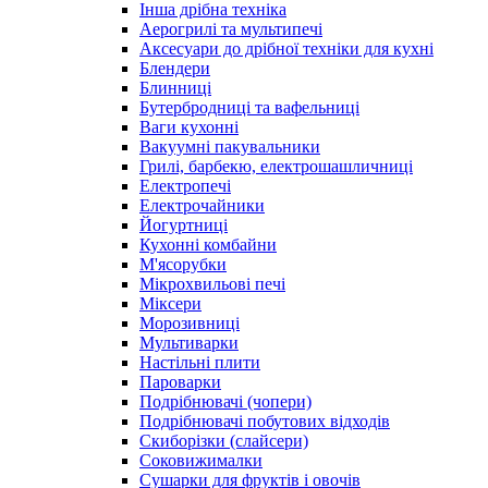
Інша дрібна техніка
Аерогрилі та мультипечі
Аксесуари до дрібної техніки для кухні
Блендери
Блинниці
Бутербродниці та вафельниці
Ваги кухонні
Вакуумні пакувальники
Грилі, барбекю, електрошашличниці
Електропечі
Електрочайники
Йогуртниці
Кухонні комбайни
М'ясорубки
Мікрохвильові печі
Міксери
Морозивниці
Мультиварки
Настільні плити
Пароварки
Подрібнювачі (чопери)
Подрібнювачі побутових відходів
Скиборізки (слайсери)
Соковижималки
Сушарки для фруктів і овочів