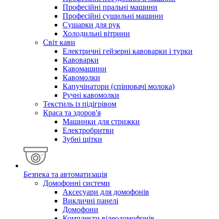
Професійні пральні машини
Професійні сушильні машини
Сушарки для рук
Холодильні вітрини
Світ кави
Електричні гейзерні кавоварки і турки
Кавоварки
Кавомашини
Кавомолки
Капучінатори (спінювачі молока)
Ручні кавомолки
Текстиль із підігрівом
Краса та здоров'я
Машинки для стрижки
Електробритви
Зубні щітки
Безпека та автоматизація
Домофонні системи
Аксесуари для домофонів
Викличні панелі
Домофони
Комплекти відеодомофонів