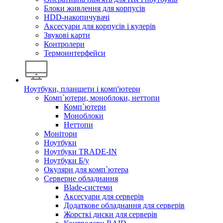
Блоки живлення для корпусів
HDD-накопичувачі
Аксесуари для корпусів і кулерів
Звукові карти
Контролери
Термоинтерфейси
Ноутбуки, планшети і комп'ютери
Комп`ютери, моноблоки, неттопи
Комп`ютери
Моноблоки
Неттопи
Монітори
Ноутбуки
Ноутбуки TRADE-IN
Ноутбуки Б/у
Окуляри для комп`ютера
Серверне обладнання
Blade-системи
Аксесуари для серверів
Додаткове обладнання для серверів
Жорсткі диски для серверів