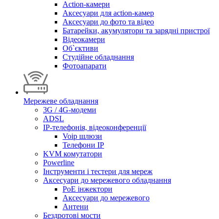
Action-камери
Аксесуари для action-камер
Аксесуари до фото та відео
Батарейки, акумулятори та зарядні пристрої
Відеокамери
Об`єктиви
Студійне обладнання
Фотоапарати
Мережеве обладнання
3G / 4G-модеми
ADSL
IP-телефонія, відеоконференції
Voip шлюзи
Телефони IP
KVM комутатори
Powerline
Інструменти і тестери для мереж
Аксесуари до мережевого обладнання
PoE інжектори
Аксесуари до мережевого
Антени
Бездротові мости