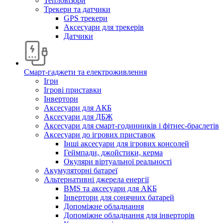
Тепловізори
Трекери та датчики
GPS трекери
Аксесуари для трекерів
Датчики
Смарт-гаджети та електроживлення
Ігри
Ігрові приставки
Інвертори
Аксесуари для АКБ
Аксесуари для ДБЖ
Аксесуари для смарт-годинників і фітнес-браслетів
Аксесуари до ігрових приставок
Інші аксесуари для ігрових консолей
Геймпади, джойстики, керма
Окуляри віртуальної реальності
Акумуляторні батареї
Альтернативні джерела енергії
BMS та аксесуари для АКБ
Інвертори для сонячних батарей
Допоміжне обладнання
Допоміжне обладнання для інверторів