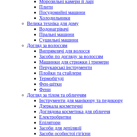
Морозильні камери й ларі
Плити
Посудомийні машини
Холодильники
Велика техніка для дому
Водонагрівачі
Пральні машини
Сушильні машини
Догляд за волоссям
Випрямлячі для волосся
Засоби по догляду за волоссям
Машинки для стрижки і тримери
Перукарські інструменти
Плойки та стайлери
Термобігуді
Фен-щітки
Фени
Догляд за тілом та обличчям
Інструменти для манікюру та педикюру
Дзеркала косметичні
Доглядова косметика для обличчя
Електробритви
Епілятори
Засоби для депіляції
Засоби особистої гігієни