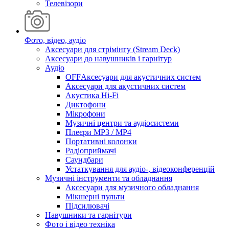
Телевізори
Фото, відео, аудіо
Аксесуари для стрімінгу (Stream Deck)
Аксесуари до навушників і гарнітур
Аудіо
OFFАксесуари для акустичних систем
Аксесуари для акустичних систем
Акустика Hi-Fi
Диктофони
Мікрофони
Музичні центри та аудіосистеми
Плеєри MP3 / MP4
Портативні колонки
Радіоприймачі
Саундбари
Устаткування для аудіо-, відеоконференцій
Музичні інструменти та обладнання
Аксесуари для музичного обладнання
Мікшерні пульти
Підсилювачі
Навушники та гарнітури
Фото і відео техніка