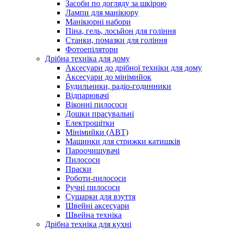
Засоби по догляду за шкірою
Лампи для манікюру
Манікюрні набори
Піна, гель, лосьйон для гоління
Станки, помазки для гоління
Фотоепілятори
Дрібна техніка для дому
Аксесуари до дрібної техніки для дому
Аксесуари до мінімийок
Будильники, радіо-годинники
Відпарювачі
Віконні пилососи
Дошки прасувальні
Електрощітки
Мінімийки (АВТ)
Машинки для стрижки катишків
Пароочищувачі
Пилососи
Праски
Роботи-пилососи
Ручні пилососи
Сушарки для взуття
Швейні аксесуари
Швейна техніка
Дрібна техніка для кухні