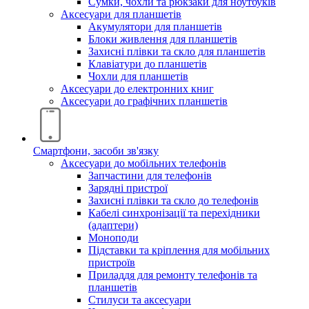
Сумки, чохли та рюкзаки для ноутбуків
Аксесуари для планшетів
Акумулятори для планшетів
Блоки живлення для планшетів
Захисні плівки та скло для планшетів
Клавіатури до планшетів
Чохли для планшетів
Аксесуари до електронних книг
Аксесуари дo графічних планшетів
Смартфони, засоби зв'язку
Аксесуари до мобільних телефонів
Запчастини для телефонів
Зарядні пристрої
Захисні плівки та скло до телефонів
Кабелі синхронізації та перехідники
(адаптери)
Моноподи
Підставки та кріплення для мобільних
пристроїв
Приладдя для ремонту телефонів та
планшетів
Стилуси та аксесуари