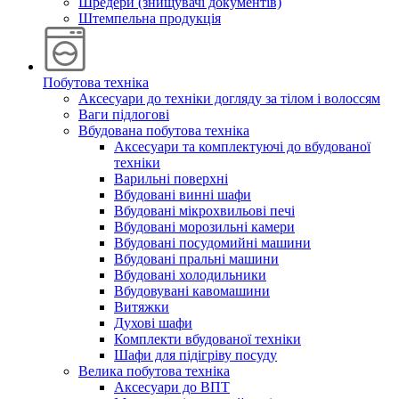
Шредери (знищувачі документів)
Штемпельна продукція
Побутова техніка
Аксесуари до техніки догляду за тілом і волоссям
Ваги підлогові
Вбудована побутова техніка
Аксесуари та комплектуючі до вбудованої
техніки
Варильні поверхні
Вбудовані винні шафи
Вбудовані мікрохвильові печі
Вбудовані морозильні камери
Вбудовані посудомийні машини
Вбудовані пральні машини
Вбудовані холодильники
Вбудовувані кавомашини
Витяжки
Духові шафи
Комплекти вбудованої техніки
Шафи для підігріву посуду
Велика побутова техніка
Аксесуари до ВПТ