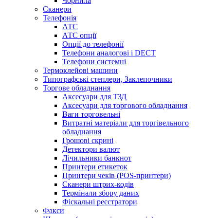
Чорнила
Сканери
Телефонія
АТС
АТС опції
Опції до телефонії
Телефони аналогові і DECT
Телефони системні
Термоклейові машини
Типографські степлери, Заклепочники
Торгове обладнання
Аксесуари для ТЗД
Аксесуари для торгового обладнання
Ваги торговельні
Витратні матеріали для торгівельного
обладнання
Грошові скрині
Детектори валют
Лічильники банкнот
Принтери етикеток
Принтери чеків (POS-принтери)
Сканери штрих-кодів
Термінали збору даних
Фіскальні реєстратори
Факси