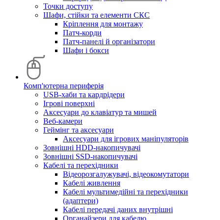
Точки доступу
Шафи, стійки та елементи СКС
Кріплення для монтажу
Патч-корди
Патч-панелі й організатори
Шафи і бокси
Комп'ютерна периферія
USB-хаби та кардрідери
Ігрові поверхні
Аксесуари до клавіатур та мишей
Веб-камери
Геймінг та аксесуари
Аксесуари для ігрових маніпуляторів
Зовнішні HDD-накопичувачі
Зовнішні SSD-накопичувачі
Кабелі та перехідники
Відеорозгалужувачі, відеокомутатори
Кабелі живлення
Кабелі мультимедійні та перехідники
(адаптери)
Кабелі передачі даних внутрішні
Органайзери для кабелю