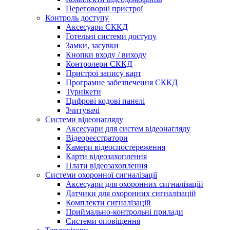
Переговорні пристрої
Контроль доступу
Аксесуари СККД
Готельні системи доступу
Замки, засувки
Кнопки входу / виходу
Контролери СККД
Пристрої запису карт
Програмне забезпечення СККД
Турнікети
Цифрові кодові панелі
Зчитувачі
Системи відеонагляду
Аксесуари для систем відеонагляду
Відеореєстратори
Камери відеоспостереження
Карти відеозахоплення
Плати відеозахоплення
Системи охоронної сигналізації
Аксесуари для охоронних сигналізацій
Датчики для охоронних сигналізацій
Комплекти сигналізацій
Приймально-контрольні прилади
Системи оповіщення