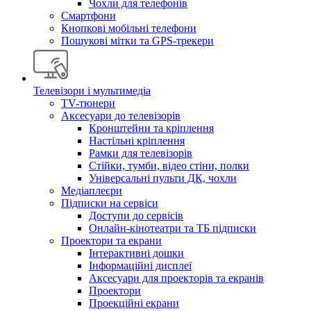
Чохли для телефонів
Смартфони
Кнопкові мобільні телефони
Пошукові мітки та GPS-трекери
Телевізори і мультимедіа
TV-тюнери
Аксесуари до телевізорів
Кронштейни та кріплення
Настільні кріплення
Рамки для телевізорів
Стійки, тумби, відео стіни, полки
Універсальні пульти ДК, чохли
Медіаплеєри
Підписки на сервіси
Доступи до сервісів
Онлайн-кінотеатри та ТБ підписки
Проектори та екрани
Інтерактивні дошки
Інформаційні дисплеї
Аксесуари для проекторів та екранів
Проектори
Проекційні екрани