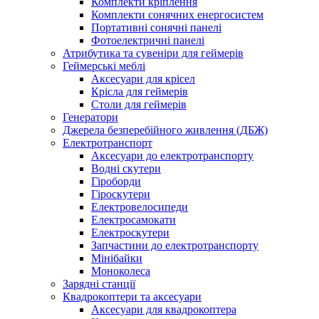
Комплекти кріплення
Комплекти сонячних енергосистем
Портативні сонячні панелі
Фотоелектричні панелі
Атрибутика та сувеніри для геймерів
Геймерські меблі
Аксесуари для крісел
Крісла для геймерів
Столи для геймерів
Генератори
Джерела безперебійного живлення (ДБЖ)
Електротранспорт
Аксесуари до електротранспорту
Водні скутери
Гіроборди
Гіроскутери
Електровелосипеди
Електросамокати
Електроскутери
Запчастини до електротранспорту
Мінібайки
Моноколеса
Зарядні станції
Квадрокоптери та аксесуари
Аксесуари для квадрокоптера