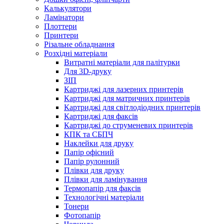
Калькулятори
Ламінатори
Плоттери
Принтери
Різальне обладнання
Розхідні матеріали
Витратні матеріали для палітурки
Для 3D-друку
ЗІП
Картриджі для лазерних принтерів
Картриджі для матричних принтерів
Картриджі для світлодіодних принтерів
Картриджі для факсів
Картриджі до струменевих принтерів
КПК та СБПЧ
Наклейки для друку
Папір офісний
Папір рулонний
Плівки для друку
Плівки для ламінування
Термопапір для факсів
Технологічні матеріали
Тонери
Фотопапір