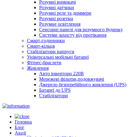
Розумні вимикачі
Розумні датчики
Розумні реле та диммери
Розумні розетки
Розумне освітлення
Сенсорні панелі для розумного будинку
Системи захисту від протікання
Смарт-годинники
Смарт-кільця
Стабілізатори напруги
Універсальні мобільні батареї
Фітнес-браслети
Живлення
Авто інвертори 220В
Мережеві фільтри,подовжувачі
Джерело безперебійного живлення (UPS)
Батареї до UPS
Стабілізатори
Головна
Блог
Акції