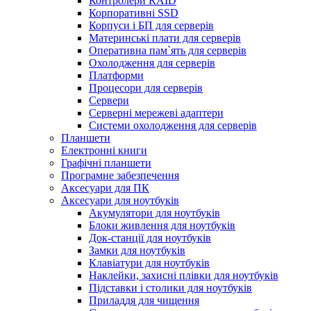
Контролери RAID
Корпоративні SSD
Корпуси і БП для серверів
Материнські плати для серверів
Оперативна пам`ять для серверів
Охолодження для серверів
Платформи
Процесори для серверів
Сервери
Серверні мережеві адаптери
Системи охолодження для серверів
Планшети
Електронні книги
Графічні планшети
Програмне забезпечення
Аксесуари для ПК
Аксесуари для ноутбуків
Акумулятори для ноутбуків
Блоки живлення для ноутбуків
Док-станції для ноутбуків
Замки для ноутбуків
Клавіатури для ноутбуків
Наклейки, захисні плівки для ноутбуків
Підставки і столики для ноутбуків
Приладдя для чищення