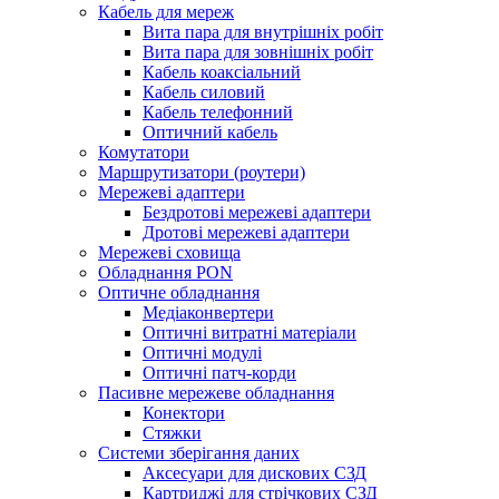
Кабель для мереж
Вита пара для внутрішніх робіт
Вита пара для зовнішніх робіт
Кабель коаксіальний
Кабель силовий
Кабель телефонний
Оптичний кабель
Комутатори
Маршрутизатори (роутери)
Мережеві адаптери
Бездротові мережеві адаптери
Дротові мережеві адаптери
Мережеві сховища
Обладнання PON
Оптичне обладнання
Медіаконвертери
Оптичні витратні матеріали
Оптичні модулі
Оптичні патч-корди
Пасивне мережеве обладнання
Конектори
Стяжки
Системи зберігання даних
Аксесуари для дискових СЗД
Картриджі для стрічкових СЗД