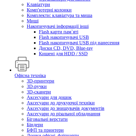
Клавіатури
Комп'ютерні колонки
Комплекти: клавіатура та миша
Миші
Накопичувачі інформації інші
Flash карти пам`яті
Flash накопичувачі USB
Flash накопичувачі USB під нанесення
Диски CD, DVD, Blue-ray
Кишені для HDD / SSD
Офісна техніка
3D-принтери
3D-ручки
3D-сканери
Аксесуари для дошок
Аксесуари до друкуючої техніки
Аксесуари до знищувачів документів
Аксесуари до різальної обладнання
Біговальні верстати
Біндери
БФП та принтери
Дошки офісні, фліпчарти