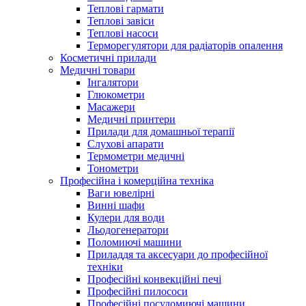
Теплові гармати
Теплові завіси
Теплові насоси
Терморегулятори для радіаторів опалення
Косметичні прилади
Медичні товари
Інгалятори
Глюкометри
Масажери
Медичні принтери
Прилади для домашньої терапії
Слухові апарати
Термометри медичні
Тонометри
Професійна і комерційна техніка
Ваги ювелірні
Винні шафи
Кулери для води
Льодогенератори
Поломиючі машини
Приладдя та аксесуари до професійної
техніки
Професійні конвекційні печі
Професійні пилососи
Професійні посудомиючі машини