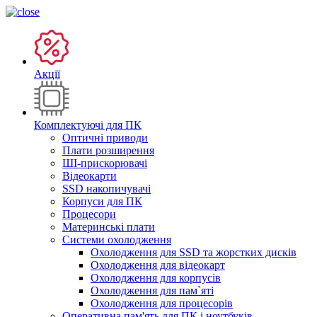
Акції
Комплектуючі для ПК
Оптичні приводи
Плати розширення
ШІ-прискорювачі
Відеокарти
SSD накопичувачі
Корпуси для ПК
Процесори
Материнські плати
Системи охолодження
Охолодження для SSD та жорстких дисків
Охолодження для відеокарт
Охолодження для корпусів
Охолодження для пам`яті
Охолодження для процесорів
Оперативна пам'ять для ПК і ноутбуків