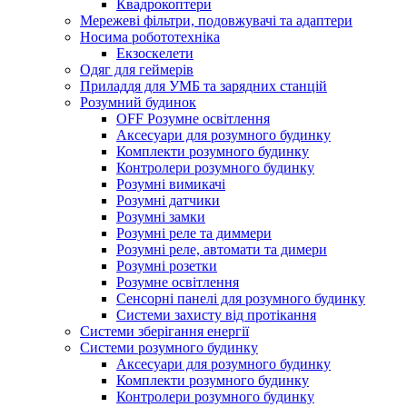
Квадрокоптери
Мережеві фільтри, подовжувачі та адаптери
Носима робототехніка
Екзоскелети
Одяг для геймерів
Приладдя для УМБ та зарядних станцій
Розумний будинок
OFF Розумне освітлення
Аксесуари для розумного будинку
Комплекти розумного будинку
Контролери розумного будинку
Розумні вимикачі
Розумні датчики
Розумні замки
Розумні реле та диммери
Розумні реле, автомати та димери
Розумні розетки
Розумне освітлення
Сенсорні панелі для розумного будинку
Системи захисту від протікання
Системи зберігання енергії
Системи розумного будинку
Аксесуари для розумного будинку
Комплекти розумного будинку
Контролери розумного будинку