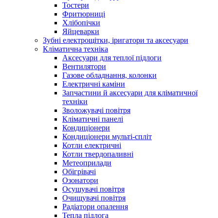
Тостери
Фритюрниці
Хлібопічки
Яйцеварки
Зубні електрощітки, іригатори та аксесуари
Кліматична техніка
Аксесуари для теплої підлоги
Вентилятори
Газове обладнання, колонки
Електричні каміни
Запчастини й аксесуари для кліматичної
техніки
Зволожувачі повітря
Кліматичні панелі
Кондиціонери
Кондиціонери мульті-спліт
Котли електричні
Котли твердопаливні
Метеоприлади
Обігрівачі
Озонатори
Осушувачі повітря
Очищувачі повітря
Радіатори опалення
Тепла підлога