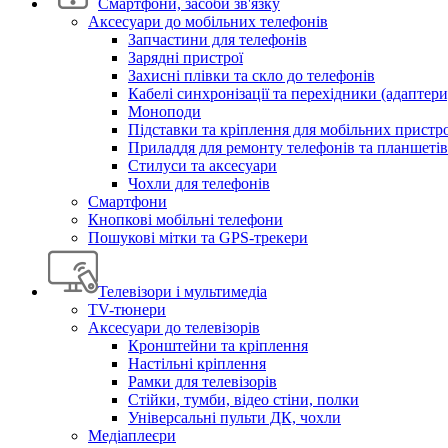
Смартфони, засоби зв'язку
Аксесуари до мобільних телефонів
Запчастини для телефонів
Зарядні пристрої
Захисні плівки та скло до телефонів
Кабелі синхронізації та перехідники (адаптери
Моноподи
Підставки та кріплення для мобільних пристр
Приладдя для ремонту телефонів та планшетів
Стилуси та аксесуари
Чохли для телефонів
Смартфони
Кнопкові мобільні телефони
Пошукові мітки та GPS-трекери
Телевізори і мультимедіа
TV-тюнери
Аксесуари до телевізорів
Кронштейни та кріплення
Настільні кріплення
Рамки для телевізорів
Стійки, тумби, відео стіни, полки
Універсальні пульти ДК, чохли
Медіаплеєри