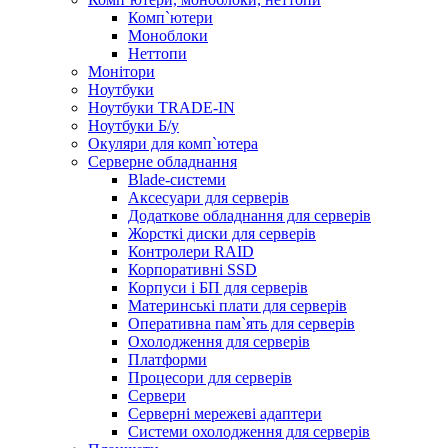
Комп`ютери
Моноблоки
Неттопи
Монітори
Ноутбуки
Ноутбуки TRADE-IN
Ноутбуки Б/у
Окуляри для комп`ютера
Серверне обладнання
Blade-системи
Аксесуари для серверів
Додаткове обладнання для серверів
Жорсткі диски для серверів
Контролери RAID
Корпоративні SSD
Корпуси і БП для серверів
Материнські плати для серверів
Оперативна пам`ять для серверів
Охолодження для серверів
Платформи
Процесори для серверів
Сервери
Серверні мережеві адаптери
Системи охолодження для серверів