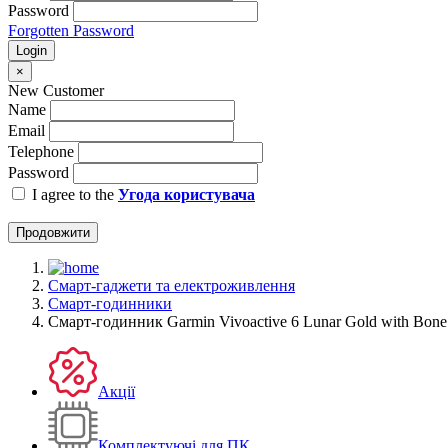
Password
Forgotten Password
Login
×
New Customer
Name
Email
Telephone
Password
I agree to the
Угода користувача
Продовжити
Смарт-гаджети та електроживлення
Смарт-годинники
Смарт-годинник Garmin Vivoactive 6 Lunar Gold with Bone 
Акції
Комплектуючі для ПК