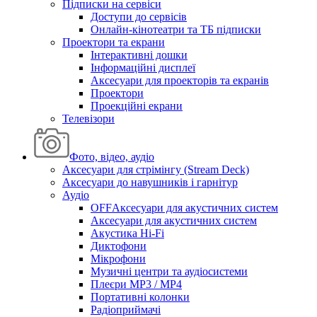
Підписки на сервіси
Доступи до сервісів
Онлайн-кінотеатри та ТБ підписки
Проектори та екрани
Інтерактивні дошки
Інформаційні дисплеї
Аксесуари для проекторів та екранів
Проектори
Проекційні екрани
Телевізори
Фото, відео, аудіо
Аксесуари для стрімінгу (Stream Deck)
Аксесуари до навушників і гарнітур
Аудіо
OFFАксесуари для акустичних систем
Аксесуари для акустичних систем
Акустика Hi-Fi
Диктофони
Мікрофони
Музичні центри та аудіосистеми
Плеєри MP3 / MP4
Портативні колонки
Радіоприймачі