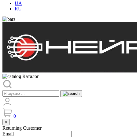
UA
RU
Каталог
0
×
Returning Customer
Email