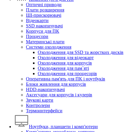
Оптичні приводи
Плати розширення
ШІ-прискорювачі
Відеокарти
SSD накопичувачі
Корпуси для ПК
Процесори
Материнські плати
Системи охолодження
Охолодження для SSD та жорстких дисків
Охолодження для відеокарт
Охолодження для корпусів
Охолодження для пам`яті
Охолодження для процесорів
Оперативна пам'ять для ПК і ноутбуків
Блоки живлення для корпусів
HDD-накопичувачі
Аксесуари для корпусів і кулерів
Звукові карти
Контролери
Термоинтерфейси
Ноутбуки, планшети і комп'ютери
Комп`ютери, моноблоки, неттопи