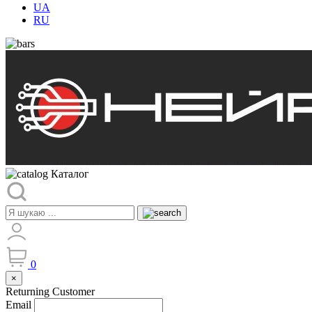
UA
RU
Каталог
0
×
Returning Customer
Email