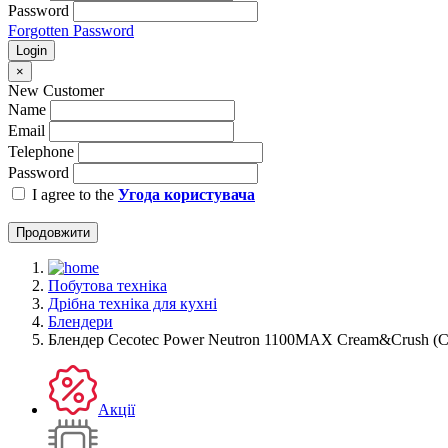
Password
Forgotten Password
Login
×
New Customer
Name
Email
Telephone
Password
I agree to the
Угода користувача
Продовжити
Побутова техніка
Дрібна техніка для кухні
Блендери
Блендер Cecotec Power Neutron 1100MAX Cream&Crush (
Акції