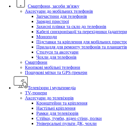
Смартфони, засоби зв'язку
Аксесуари до мобільних телефонів
Запчастини для телефонів
Зарядні пристрої
Захисні плівки та скло до телефонів
Кабелі синхронізації та перехідники (адаптери
Моноподи
Підставки та кріплення для мобільних пристр
Приладдя для ремонту телефонів та планшетів
Стилуси та аксесуари
Чохли для телефонів
Смартфони
Кнопкові мобільні телефони
Пошукові мітки та GPS-трекери
Телевізори і мультимедіа
TV-тюнери
Аксесуари до телевізорів
Кронштейни та кріплення
Настільні кріплення
Рамки для телевізорів
Стійки, тумби, відео стіни, полки
Універсальні пульти ДК, чохли