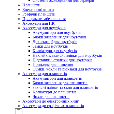
Системи охолодження для серверів
Планшети
Електронні книги
Графічні планшети
Програмне забезпечення
Аксесуари для ПК
Аксесуари для ноутбуків
Акумулятори для ноутбуків
Блоки живлення для ноутбуків
Док-станції для ноутбуків
Замки для ноутбуків
Клавіатури для ноутбуків
Наклейки, захисні плівки для ноутбуків
Підставки і столики для ноутбуків
Приладдя для чищення
Сумки, чохли та рюкзаки для ноутбуків
Аксесуари для планшетів
Акумулятори для планшетів
Блоки живлення для планшетів
Захисні плівки та скло для планшетів
Клавіатури до планшетів
Чохли для планшетів
Аксесуари до електронних книг
Аксесуари дo графічних планшетів