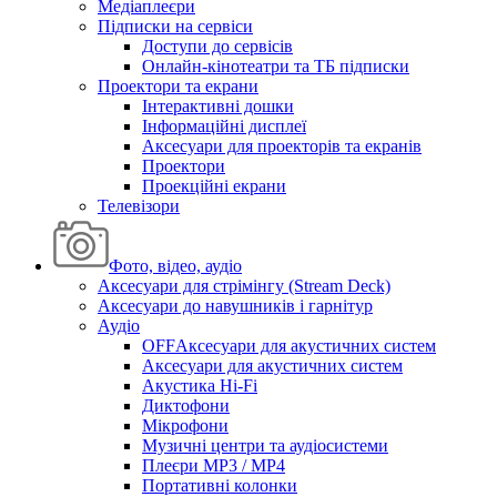
Медіаплеєри
Підписки на сервіси
Доступи до сервісів
Онлайн-кінотеатри та ТБ підписки
Проектори та екрани
Інтерактивні дошки
Інформаційні дисплеї
Аксесуари для проекторів та екранів
Проектори
Проекційні екрани
Телевізори
Фото, відео, аудіо
Аксесуари для стрімінгу (Stream Deck)
Аксесуари до навушників і гарнітур
Аудіо
OFFАксесуари для акустичних систем
Аксесуари для акустичних систем
Акустика Hi-Fi
Диктофони
Мікрофони
Музичні центри та аудіосистеми
Плеєри MP3 / MP4
Портативні колонки