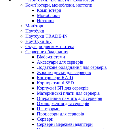
Комп`ютери, моноблоки, неттопи
Комп`ютери
Моноблоки
Неттопи
Монітори
Ноутбуки
Ноутбуки TRADE-IN
Ноутбуки Б/у
Окуляри для комп`ютера
Серверне обладнання
Blade-системи
Аксесуари для серверів
Додаткове обладнання для серверів
Жорсткі диски для серверів
Контролери RAID
Корпоративні SSD
Корпуси і БП для серверів
Материнські плати для серверів
Оперативна пам`ять для серверів
Охолодження для серверів
Платформи
Процесори для серверів
Сервери
Серверні мережеві адаптери