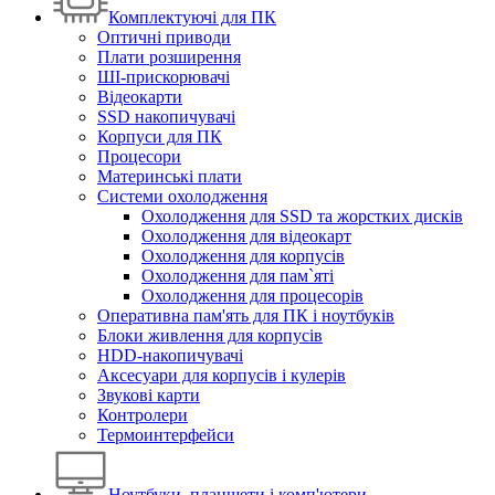
Комплектуючі для ПК
Оптичні приводи
Плати розширення
ШІ-прискорювачі
Відеокарти
SSD накопичувачі
Корпуси для ПК
Процесори
Материнські плати
Системи охолодження
Охолодження для SSD та жорстких дисків
Охолодження для відеокарт
Охолодження для корпусів
Охолодження для пам`яті
Охолодження для процесорів
Оперативна пам'ять для ПК і ноутбуків
Блоки живлення для корпусів
HDD-накопичувачі
Аксесуари для корпусів і кулерів
Звукові карти
Контролери
Термоинтерфейси
Ноутбуки, планшети і комп'ютери