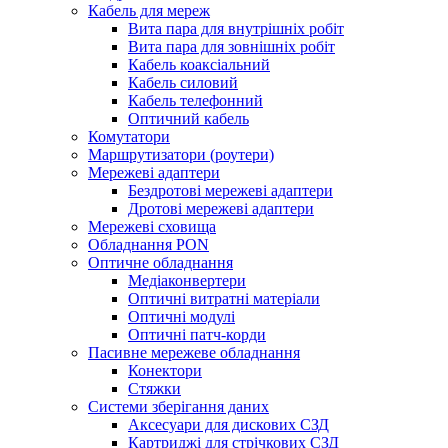
Кабель для мереж
Вита пара для внутрішніх робіт
Вита пара для зовнішніх робіт
Кабель коаксіальний
Кабель силовий
Кабель телефонний
Оптичний кабель
Комутатори
Маршрутизатори (роутери)
Мережеві адаптери
Бездротові мережеві адаптери
Дротові мережеві адаптери
Мережеві сховища
Обладнання PON
Оптичне обладнання
Медіаконвертери
Оптичні витратні матеріали
Оптичні модулі
Оптичні патч-корди
Пасивне мережеве обладнання
Конектори
Стяжки
Системи зберігання даних
Аксесуари для дискових СЗД
Картриджі для стрічкових СЗД