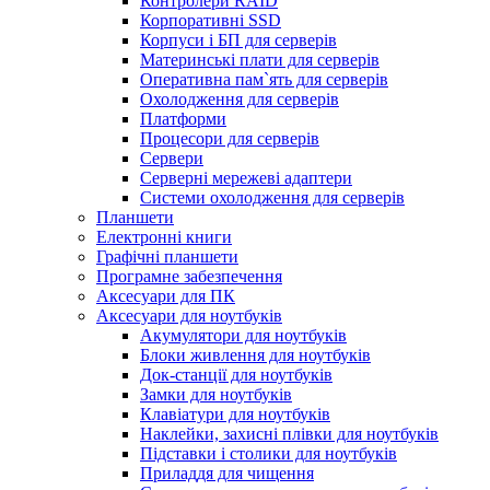
Контролери RAID
Корпоративні SSD
Корпуси і БП для серверів
Материнські плати для серверів
Оперативна пам`ять для серверів
Охолодження для серверів
Платформи
Процесори для серверів
Сервери
Серверні мережеві адаптери
Системи охолодження для серверів
Планшети
Електронні книги
Графічні планшети
Програмне забезпечення
Аксесуари для ПК
Аксесуари для ноутбуків
Акумулятори для ноутбуків
Блоки живлення для ноутбуків
Док-станції для ноутбуків
Замки для ноутбуків
Клавіатури для ноутбуків
Наклейки, захисні плівки для ноутбуків
Підставки і столики для ноутбуків
Приладдя для чищення