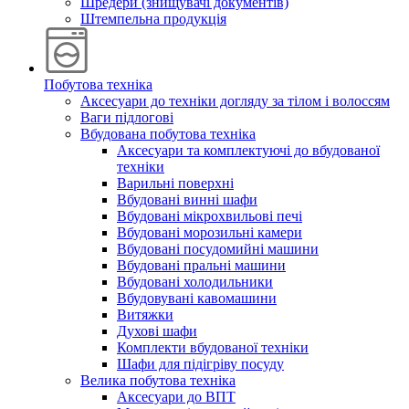
Шредери (знищувачі документів)
Штемпельна продукція
Побутова техніка
Аксесуари до техніки догляду за тілом і волоссям
Ваги підлогові
Вбудована побутова техніка
Аксесуари та комплектуючі до вбудованої
техніки
Варильні поверхні
Вбудовані винні шафи
Вбудовані мікрохвильові печі
Вбудовані морозильні камери
Вбудовані посудомийні машини
Вбудовані пральні машини
Вбудовані холодильники
Вбудовувані кавомашини
Витяжки
Духові шафи
Комплекти вбудованої техніки
Шафи для підігріву посуду
Велика побутова техніка
Аксесуари до ВПТ