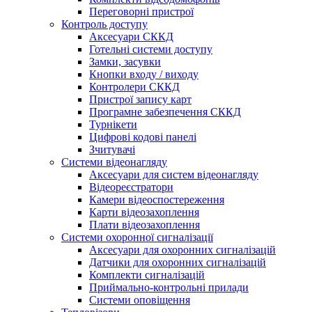
Переговорні пристрої
Контроль доступу
Аксесуари СККД
Готельні системи доступу
Замки, засувки
Кнопки входу / виходу
Контролери СККД
Пристрої запису карт
Програмне забезпечення СККД
Турнікети
Цифрові кодові панелі
Зчитувачі
Системи відеонагляду
Аксесуари для систем відеонагляду
Відеореєстратори
Камери відеоспостереження
Карти відеозахоплення
Плати відеозахоплення
Системи охоронної сигналізації
Аксесуари для охоронних сигналізацій
Датчики для охоронних сигналізацій
Комплекти сигналізацій
Приймально-контрольні прилади
Системи оповіщення