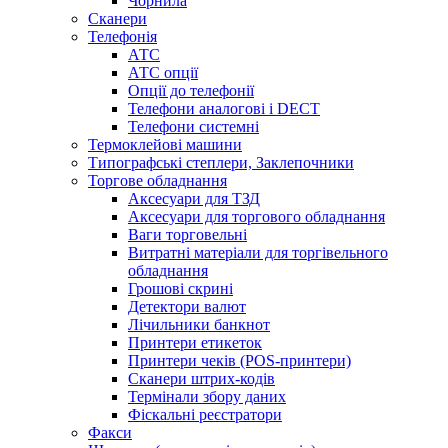
Чорнила
Сканери
Телефонія
АТС
АТС опції
Опції до телефонії
Телефони аналогові і DECT
Телефони системні
Термоклейові машини
Типографські степлери, Заклепочники
Торгове обладнання
Аксесуари для ТЗД
Аксесуари для торгового обладнання
Ваги торговельні
Витратні матеріали для торгівельного
обладнання
Грошові скрині
Детектори валют
Лічильники банкнот
Принтери етикеток
Принтери чеків (POS-принтери)
Сканери штрих-кодів
Термінали збору даних
Фіскальні реєстратори
Факси