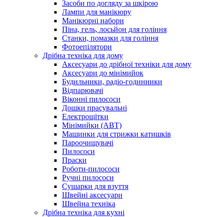
Засоби по догляду за шкірою
Лампи для манікюру
Манікюрні набори
Піна, гель, лосьйон для гоління
Станки, помазки для гоління
Фотоепілятори
Дрібна техніка для дому
Аксесуари до дрібної техніки для дому
Аксесуари до мінімийок
Будильники, радіо-годинники
Відпарювачі
Віконні пилососи
Дошки прасувальні
Електрощітки
Мінімийки (АВТ)
Машинки для стрижки катишків
Пароочищувачі
Пилососи
Праски
Роботи-пилососи
Ручні пилососи
Сушарки для взуття
Швейні аксесуари
Швейна техніка
Дрібна техніка для кухні