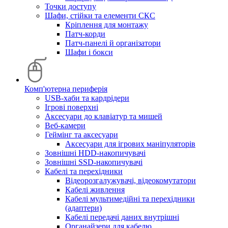
Точки доступу
Шафи, стійки та елементи СКС
Кріплення для монтажу
Патч-корди
Патч-панелі й організатори
Шафи і бокси
Комп'ютерна периферія
USB-хаби та кардрідери
Ігрові поверхні
Аксесуари до клавіатур та мишей
Веб-камери
Геймінг та аксесуари
Аксесуари для ігрових маніпуляторів
Зовнішні HDD-накопичувачі
Зовнішні SSD-накопичувачі
Кабелі та перехідники
Відеорозгалужувачі, відеокомутатори
Кабелі живлення
Кабелі мультимедійні та перехідники
(адаптери)
Кабелі передачі даних внутрішні
Органайзери для кабелю