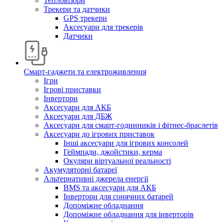
Тепловізори
Трекери та датчики
GPS трекери
Аксесуари для трекерів
Датчики
Смарт-гаджети та електроживлення
Ігри
Ігрові приставки
Інвертори
Аксесуари для АКБ
Аксесуари для ДБЖ
Аксесуари для смарт-годинників і фітнес-браслетів
Аксесуари до ігрових приставок
Інші аксесуари для ігрових консолей
Геймпади, джойстики, керма
Окуляри віртуальної реальності
Акумуляторні батареї
Альтернативні джерела енергії
BMS та аксесуари для АКБ
Інвертори для сонячних батарей
Допоміжне обладнання
Допоміжне обладнання для інверторів