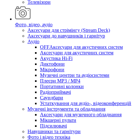
Телевізори
Фото, відео, аудіо
Аксесуари для стрімінгу (Stream Deck)
Аксесуари до навушників і гарнітур
Аудіо
OFFАксесуари для акустичних систем
Аксесуари для акустичних систем
Акустика Hi-Fi
Диктофони
Мікрофони
Музичні центри та аудіосистеми
Плеєри MP3 / MP4
Портативні колонки
Радіоприймачі
Саундбари
Устаткування для аудіо-, відеоконференцій
Музичні інструменти та обладнання
Аксесуари для музичного обладнання
Мікшерні пульти
Підсилювачі
Навушники та гарнітури
Фото і відео техніка