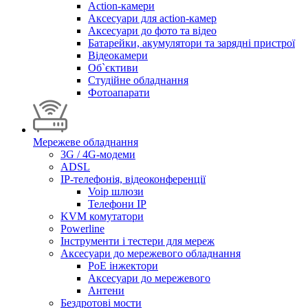
Action-камери
Аксесуари для action-камер
Аксесуари до фото та відео
Батарейки, акумулятори та зарядні пристрої
Відеокамери
Об`єктиви
Студійне обладнання
Фотоапарати
Мережеве обладнання
3G / 4G-модеми
ADSL
IP-телефонія, відеоконференції
Voip шлюзи
Телефони IP
KVM комутатори
Powerline
Інструменти і тестери для мереж
Аксесуари до мережевого обладнання
PoE інжектори
Аксесуари до мережевого
Антени
Бездротові мости