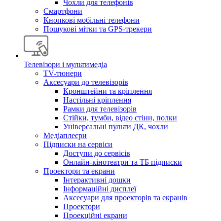
Чохли для телефонів
Смартфони
Кнопкові мобільні телефони
Пошукові мітки та GPS-трекери
Телевізори і мультимедіа
TV-тюнери
Аксесуари до телевізорів
Кронштейни та кріплення
Настільні кріплення
Рамки для телевізорів
Стійки, тумби, відео стіни, полки
Універсальні пульти ДК, чохли
Медіаплеєри
Підписки на сервіси
Доступи до сервісів
Онлайн-кінотеатри та ТБ підписки
Проектори та екрани
Інтерактивні дошки
Інформаційні дисплеї
Аксесуари для проекторів та екранів
Проектори
Проекційні екрани