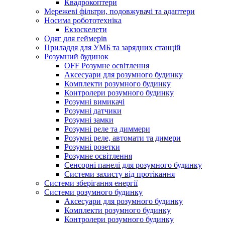
Квадрокоптери
Мережеві фільтри, подовжувачі та адаптери
Носима робототехніка
Екзоскелети
Одяг для геймерів
Приладдя для УМБ та зарядних станцій
Розумний будинок
OFF Розумне освітлення
Аксесуари для розумного будинку
Комплекти розумного будинку
Контролери розумного будинку
Розумні вимикачі
Розумні датчики
Розумні замки
Розумні реле та диммери
Розумні реле, автомати та димери
Розумні розетки
Розумне освітлення
Сенсорні панелі для розумного будинку
Системи захисту від протікання
Системи зберігання енергії
Системи розумного будинку
Аксесуари для розумного будинку
Комплекти розумного будинку
Контролери розумного будинку