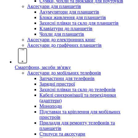
Сумки, чохли та рюкзаки для ноутбуків
Аксесуари для планшетів
Акумулятори для планшетів
Блоки живлення для планшетів
Захисні плівки та скло для планшетів
Клавіатури до планшетів
Чохли для планшетів
Аксесуари до електронних книг
Аксесуари дo графічних планшетів
Смартфони, засоби зв'язку
Аксесуари до мобільних телефонів
Запчастини для телефонів
Зарядні пристрої
Захисні плівки та скло до телефонів
Кабелі синхронізації та перехідники
(адаптери)
Моноподи
Підставки та кріплення для мобільних
пристроїв
Приладдя для ремонту телефонів та
планшетів
Стилуси та аксесуари