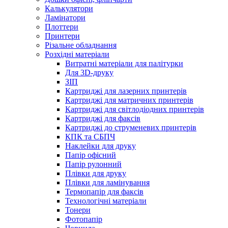
Калькулятори
Ламінатори
Плоттери
Принтери
Різальне обладнання
Розхідні матеріали
Витратні матеріали для палітурки
Для 3D-друку
ЗІП
Картриджі для лазерних принтерів
Картриджі для матричних принтерів
Картриджі для світлодіодних принтерів
Картриджі для факсів
Картриджі до струменевих принтерів
КПК та СБПЧ
Наклейки для друку
Папір офісний
Папір рулонний
Плівки для друку
Плівки для ламінування
Термопапір для факсів
Технологічні матеріали
Тонери
Фотопапір