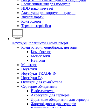
Блоки живлення для корпусів
HDD-накопичувачі
Аксесуари для корпусів і кулерів
Звукові карти
Контролери
Термоинтерфейси
Ноутбуки, планшети і комп'ютери
Комп`ютери, моноблоки, неттопи
Комп`ютери
Моноблоки
Неттопи
Монітори
Ноутбуки
Ноутбуки TRADE-IN
Ноутбуки Б/у
Окуляри для комп`ютера
Серверне обладнання
Blade-системи
Аксесуари для серверів
Додаткове обладнання для серверів
Жорсткі диски для серверів