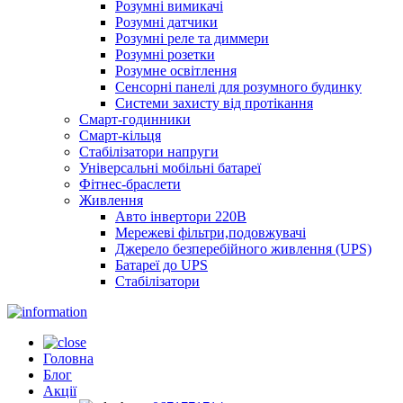
Розумні вимикачі
Розумні датчики
Розумні реле та диммери
Розумні розетки
Розумне освітлення
Сенсорні панелі для розумного будинку
Системи захисту від протікання
Смарт-годинники
Смарт-кільця
Стабілізатори напруги
Універсальні мобільні батареї
Фітнес-браслети
Живлення
Авто інвертори 220В
Мережеві фільтри,подовжувачі
Джерело безперебійного живлення (UPS)
Батареї до UPS
Стабілізатори
Головна
Блог
Акції