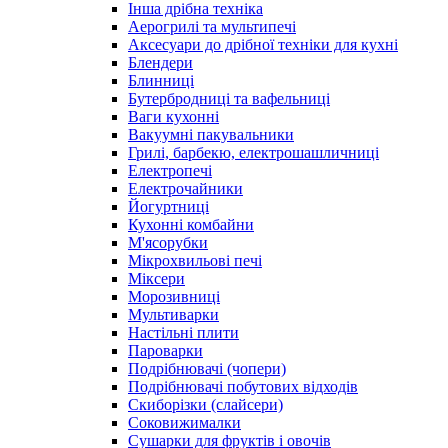
Інша дрібна техніка
Аерогрилі та мультипечі
Аксесуари до дрібної техніки для кухні
Блендери
Блинниці
Бутербродниці та вафельниці
Ваги кухонні
Вакуумні пакувальники
Грилі, барбекю, електрошашличниці
Електропечі
Електрочайники
Йогуртниці
Кухонні комбайни
М'ясорубки
Мікрохвильові печі
Міксери
Морозивниці
Мультиварки
Настільні плити
Пароварки
Подрібнювачі (чопери)
Подрібнювачі побутових відходів
Скиборізки (слайсери)
Соковижималки
Сушарки для фруктів і овочів