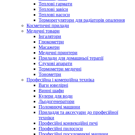
Теплові гармати
Теплові завіси
Теплові насоси
Терморегулятори для радіаторів опалення
Косметичні прилади
Медичні товари
Інгалятори
Глюкометри
Масажери
Медичні принтери
Прилади для домашньої терапії
Слухові апарати
Термометри медичні
Тонометри
Професійна і комерційна техніка
Ваги ювелірні
Винні шафи
Кулери для води
Льодогенератори
Поломиючі машини
Приладдя та аксесуари до професійної
техніки
Професійні конвекційні печі
Професійні пилососи
Професійні посудомиючі машини