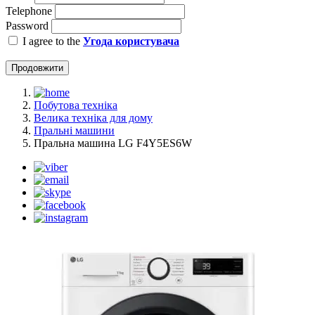
Telephone
Password
I agree to the
Угода користувача
Продовжити
Побутова техніка
Велика техніка для дому
Пральні машини
Пральна машина LG F4Y5ES6W