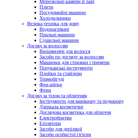
Морозильні камери й ларі
Плити
Посудомийні машини
Холодильники
Велика техніка для дому
Водонагрівачі
Пральні машини
Сушильні машини
Догляд за волоссям
Випрямлячі для волосся
Засоби по догляду за волоссям
Машинки для стрижки і тримери
Перукарські інструменти
Плойки та стайлери
Термобігуді
Фен-щітки
Фени
Догляд за тілом та обличчям
Інструменти для манікюру та педикюру
Дзеркала косметичні
Доглядова косметика для обличчя
Електробритви
Епілятори
Засоби для депіляції
Засоби особистої гігієни