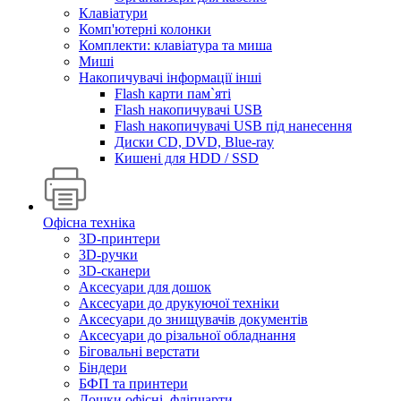
Клавіатури
Комп'ютерні колонки
Комплекти: клавіатура та миша
Миші
Накопичувачі інформації інші
Flash карти пам`яті
Flash накопичувачі USB
Flash накопичувачі USB під нанесення
Диски CD, DVD, Blue-ray
Кишені для HDD / SSD
Офісна техніка
3D-принтери
3D-ручки
3D-сканери
Аксесуари для дошок
Аксесуари до друкуючої техніки
Аксесуари до знищувачів документів
Аксесуари до різальної обладнання
Біговальні верстати
Біндери
БФП та принтери
Дошки офісні, фліпчарти