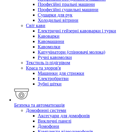
Професійні пральні машини
Професійні сушильні машини
Сушарки для рук
Холодильні вітрини
Світ кави
Електричні гейзерні кавоварки і турки
Кавоварки
Кавомашини
Кавомолки
Капучінатори (спінювачі молока)
Ручні кавомолки
Текстиль із підігрівом
Краса та здоров'я
Машинки для стрижки
Електробритви
Зубні щітки
Безпека та автоматизація
Домофонні системи
Аксесуари для домофонів
Викличні панелі
Домофони
Комплекти відеодомофонів