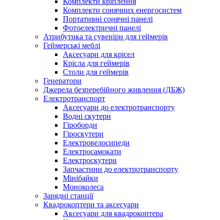
Комплекти кріплення
Комплекти сонячних енергосистем
Портативні сонячні панелі
Фотоелектричні панелі
Атрибутика та сувеніри для геймерів
Геймерські меблі
Аксесуари для крісел
Крісла для геймерів
Столи для геймерів
Генератори
Джерела безперебійного живлення (ДБЖ)
Електротранспорт
Аксесуари до електротранспорту
Водні скутери
Гіроборди
Гіроскутери
Електровелосипеди
Електросамокати
Електроскутери
Запчастини до електротранспорту
Мінібайки
Моноколеса
Зарядні станції
Квадрокоптери та аксесуари
Аксесуари для квадрокоптера