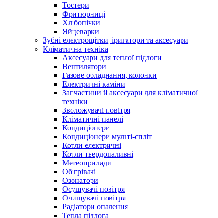
Тостери
Фритюрниці
Хлібопічки
Яйцеварки
Зубні електрощітки, іригатори та аксесуари
Кліматична техніка
Аксесуари для теплої підлоги
Вентилятори
Газове обладнання, колонки
Електричні каміни
Запчастини й аксесуари для кліматичної
техніки
Зволожувачі повітря
Кліматичні панелі
Кондиціонери
Кондиціонери мульті-спліт
Котли електричні
Котли твердопаливні
Метеоприлади
Обігрівачі
Озонатори
Осушувачі повітря
Очищувачі повітря
Радіатори опалення
Тепла підлога