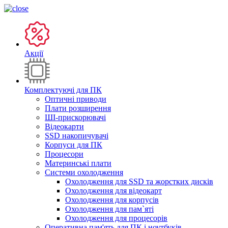
Акції
Комплектуючі для ПК
Оптичні приводи
Плати розширення
ШІ-прискорювачі
Відеокарти
SSD накопичувачі
Корпуси для ПК
Процесори
Материнські плати
Системи охолодження
Охолодження для SSD та жорстких дисків
Охолодження для відеокарт
Охолодження для корпусів
Охолодження для пам`яті
Охолодження для процесорів
Оперативна пам'ять для ПК і ноутбуків