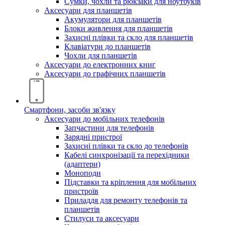
Сумки, чохли та рюкзаки для ноутбуків
Аксесуари для планшетів
Акумулятори для планшетів
Блоки живлення для планшетів
Захисні плівки та скло для планшетів
Клавіатури до планшетів
Чохли для планшетів
Аксесуари до електронних книг
Аксесуари дo графічних планшетів
Смартфони, засоби зв'язку
Аксесуари до мобільних телефонів
Запчастини для телефонів
Зарядні пристрої
Захисні плівки та скло до телефонів
Кабелі синхронізації та перехідники
(адаптери)
Моноподи
Підставки та кріплення для мобільних
пристроїв
Приладдя для ремонту телефонів та
планшетів
Стилуси та аксесуари