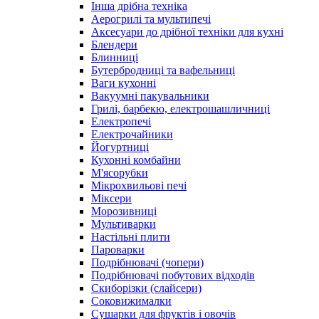
Інша дрібна техніка
Аерогрилі та мультипечі
Аксесуари до дрібної техніки для кухні
Блендери
Блинниці
Бутербродниці та вафельниці
Ваги кухонні
Вакуумні пакувальники
Грилі, барбекю, електрошашличниці
Електропечі
Електрочайники
Йогуртниці
Кухонні комбайни
М'ясорубки
Мікрохвильові печі
Міксери
Морозивниці
Мультиварки
Настільні плити
Пароварки
Подрібнювачі (чопери)
Подрібнювачі побутових відходів
Скиборізки (слайсери)
Соковижималки
Сушарки для фруктів і овочів