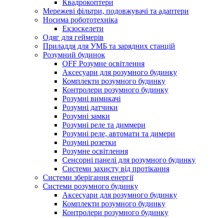
Квадрокоптери
Мережеві фільтри, подовжувачі та адаптери
Носима робототехніка
Екзоскелети
Одяг для геймерів
Приладдя для УМБ та зарядних станцій
Розумний будинок
OFF Розумне освітлення
Аксесуари для розумного будинку
Комплекти розумного будинку
Контролери розумного будинку
Розумні вимикачі
Розумні датчики
Розумні замки
Розумні реле та диммери
Розумні реле, автомати та димери
Розумні розетки
Розумне освітлення
Сенсорні панелі для розумного будинку
Системи захисту від протікання
Системи зберігання енергії
Системи розумного будинку
Аксесуари для розумного будинку
Комплекти розумного будинку
Контролери розумного будинку