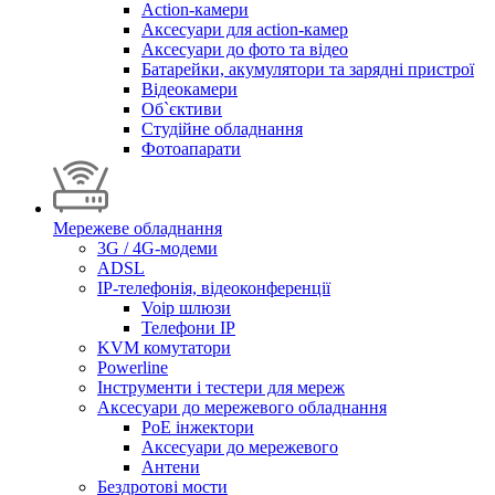
Action-камери
Аксесуари для action-камер
Аксесуари до фото та відео
Батарейки, акумулятори та зарядні пристрої
Відеокамери
Об`єктиви
Студійне обладнання
Фотоапарати
Мережеве обладнання
3G / 4G-модеми
ADSL
IP-телефонія, відеоконференції
Voip шлюзи
Телефони IP
KVM комутатори
Powerline
Інструменти і тестери для мереж
Аксесуари до мережевого обладнання
PoE інжектори
Аксесуари до мережевого
Антени
Бездротові мости