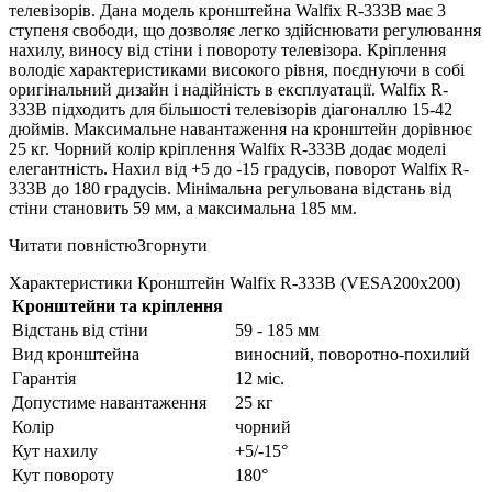
телевізорів. Дана модель кронштейна Walfix R-333B має 3
ступеня свободи, що дозволяє легко здійснювати регулювання
нахилу, виносу від стіни і повороту телевізора. Кріплення
володіє характеристиками високого рівня, поєднуючи в собі
оригінальний дизайн і надійність в експлуатації. Walfix R-
333B підходить для більшості телевізорів діагоналлю 15-42
дюймів. Максимальне навантаження на кронштейн дорівнює
25 кг. Чорний колір кріплення Walfix R-333B додає моделі
елегантність. Нахил від +5 до -15 градусів, поворот Walfix R-
333B до 180 градусів. Мінімальна регульована відстань від
стіни становить 59 мм, а максимальна 185 мм.
Читати повністю
Згорнути
Характеристики Кронштейн Walfix R-333B (VESA200х200)
Кронштейни та кріплення
Відстань від стіни
59 - 185 мм
Вид кронштейна
виносний, поворотно-похилий
Гарантія
12 міс.
Допустиме навантаження
25 кг
Колір
чорний
Кут нахилу
+5/-15°
Кут повороту
180°