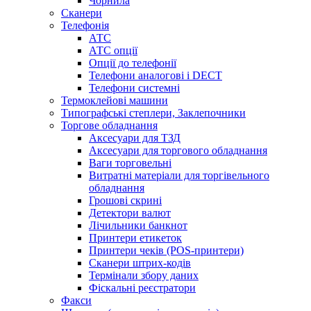
Чорнила
Сканери
Телефонія
АТС
АТС опції
Опції до телефонії
Телефони аналогові і DECT
Телефони системні
Термоклейові машини
Типографські степлери, Заклепочники
Торгове обладнання
Аксесуари для ТЗД
Аксесуари для торгового обладнання
Ваги торговельні
Витратні матеріали для торгівельного
обладнання
Грошові скрині
Детектори валют
Лічильники банкнот
Принтери етикеток
Принтери чеків (POS-принтери)
Сканери штрих-кодів
Термінали збору даних
Фіскальні реєстратори
Факси