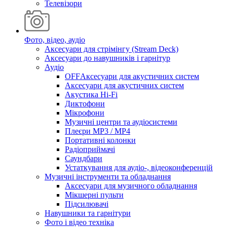
Телевізори
Фото, відео, аудіо
Аксесуари для стрімінгу (Stream Deck)
Аксесуари до навушників і гарнітур
Аудіо
OFFАксесуари для акустичних систем
Аксесуари для акустичних систем
Акустика Hi-Fi
Диктофони
Мікрофони
Музичні центри та аудіосистеми
Плеєри MP3 / MP4
Портативні колонки
Радіоприймачі
Саундбари
Устаткування для аудіо-, відеоконференцій
Музичні інструменти та обладнання
Аксесуари для музичного обладнання
Мікшерні пульти
Підсилювачі
Навушники та гарнітури
Фото і відео техніка