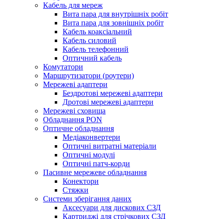
Кабель для мереж
Вита пара для внутрішніх робіт
Вита пара для зовнішніх робіт
Кабель коаксіальний
Кабель силовий
Кабель телефонний
Оптичний кабель
Комутатори
Маршрутизатори (роутери)
Мережеві адаптери
Бездротові мережеві адаптери
Дротові мережеві адаптери
Мережеві сховища
Обладнання PON
Оптичне обладнання
Медіаконвертери
Оптичні витратні матеріали
Оптичні модулі
Оптичні патч-корди
Пасивне мережеве обладнання
Конектори
Стяжки
Системи зберігання даних
Аксесуари для дискових СЗД
Картриджі для стрічкових СЗД