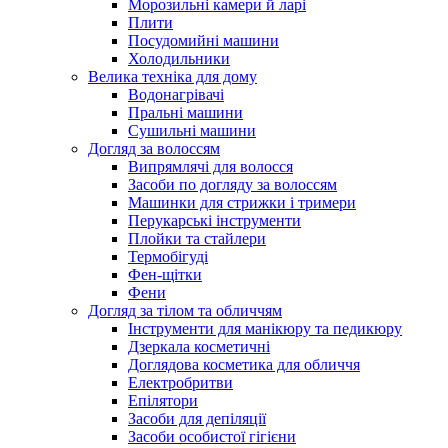
Морозильні камери й ларі
Плити
Посудомийні машини
Холодильники
Велика техніка для дому
Водонагрівачі
Пральні машини
Сушильні машини
Догляд за волоссям
Випрямлячі для волосся
Засоби по догляду за волоссям
Машинки для стрижки і тримери
Перукарські інструменти
Плойки та стайлери
Термобігуді
Фен-щітки
Фени
Догляд за тілом та обличчям
Інструменти для манікюру та педикюру
Дзеркала косметичні
Доглядова косметика для обличчя
Електробритви
Епілятори
Засоби для депіляції
Засоби особистої гігієни