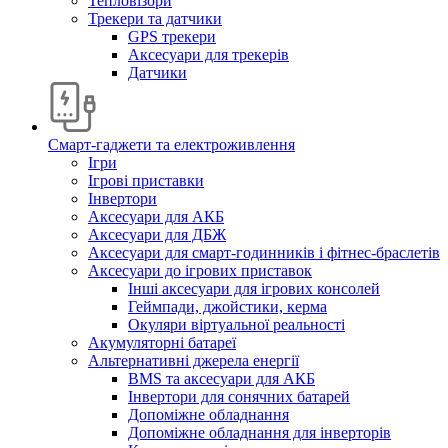
Тепловізори
Трекери та датчики
GPS трекери
Аксесуари для трекерів
Датчики
Смарт-гаджети та електроживлення
Ігри
Ігрові приставки
Інвертори
Аксесуари для АКБ
Аксесуари для ДБЖ
Аксесуари для смарт-годинників і фітнес-браслетів
Аксесуари до ігрових приставок
Інші аксесуари для ігрових консолей
Геймпади, джойстики, керма
Окуляри віртуальної реальності
Акумуляторні батареї
Альтернативні джерела енергії
BMS та аксесуари для АКБ
Інвертори для сонячних батарей
Допоміжне обладнання
Допоміжне обладнання для інверторів