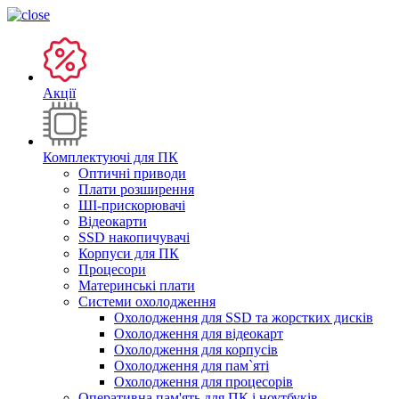
Акції
Комплектуючі для ПК
Оптичні приводи
Плати розширення
ШІ-прискорювачі
Відеокарти
SSD накопичувачі
Корпуси для ПК
Процесори
Материнські плати
Системи охолодження
Охолодження для SSD та жорстких дисків
Охолодження для відеокарт
Охолодження для корпусів
Охолодження для пам`яті
Охолодження для процесорів
Оперативна пам'ять для ПК і ноутбуків