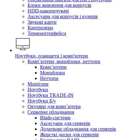
Блоки живлення для корпусів
HDD-накопичувачі
Аксесуари для корпусів і кулерів
Звукові карти
Контролери
Термоинтерфейси
Ноутбуки, планшети і комп'ютери
Комп`ютери, моноблоки, неттопи
Комп`ютери
Моноблоки
Неттопи
Монітори
Ноутбуки
Ноутбуки TRADE-IN
Ноутбуки Б/у
Окуляри для комп`ютера
Серверне обладнання
Blade-системи
Аксесуари для серверів
Додаткове обладнання для серверів
Жорсткі диски для серверів