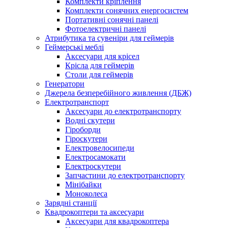
Комплекти кріплення
Комплекти сонячних енергосистем
Портативні сонячні панелі
Фотоелектричні панелі
Атрибутика та сувеніри для геймерів
Геймерські меблі
Аксесуари для крісел
Крісла для геймерів
Столи для геймерів
Генератори
Джерела безперебійного живлення (ДБЖ)
Електротранспорт
Аксесуари до електротранспорту
Водні скутери
Гіроборди
Гіроскутери
Електровелосипеди
Електросамокати
Електроскутери
Запчастини до електротранспорту
Мінібайки
Моноколеса
Зарядні станції
Квадрокоптери та аксесуари
Аксесуари для квадрокоптера