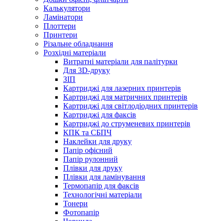
Калькулятори
Ламінатори
Плоттери
Принтери
Різальне обладнання
Розхідні матеріали
Витратні матеріали для палітурки
Для 3D-друку
ЗІП
Картриджі для лазерних принтерів
Картриджі для матричних принтерів
Картриджі для світлодіодних принтерів
Картриджі для факсів
Картриджі до струменевих принтерів
КПК та СБПЧ
Наклейки для друку
Папір офісний
Папір рулонний
Плівки для друку
Плівки для ламінування
Термопапір для факсів
Технологічні матеріали
Тонери
Фотопапір