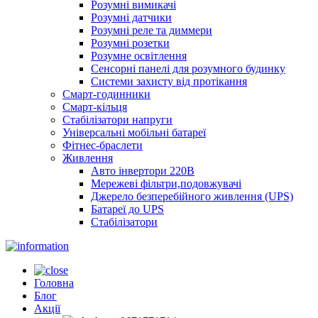
Розумні вимикачі
Розумні датчики
Розумні реле та диммери
Розумні розетки
Розумне освітлення
Сенсорні панелі для розумного будинку
Системи захисту від протікання
Смарт-годинники
Смарт-кільця
Стабілізатори напруги
Універсальні мобільні батареї
Фітнес-браслети
Живлення
Авто інвертори 220В
Мережеві фільтри,подовжувачі
Джерело безперебійного живлення (UPS)
Батареї до UPS
Стабілізатори
Головна
Блог
Акції