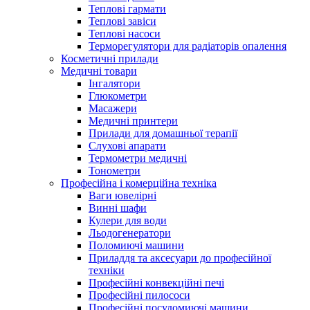
Теплові гармати
Теплові завіси
Теплові насоси
Терморегулятори для радіаторів опалення
Косметичні прилади
Медичні товари
Інгалятори
Глюкометри
Масажери
Медичні принтери
Прилади для домашньої терапії
Слухові апарати
Термометри медичні
Тонометри
Професійна і комерційна техніка
Ваги ювелірні
Винні шафи
Кулери для води
Льодогенератори
Поломиючі машини
Приладдя та аксесуари до професійної
техніки
Професійні конвекційні печі
Професійні пилососи
Професійні посудомиючі машини