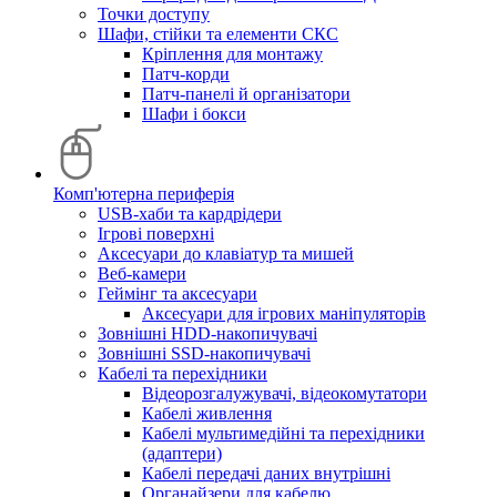
Точки доступу
Шафи, стійки та елементи СКС
Кріплення для монтажу
Патч-корди
Патч-панелі й організатори
Шафи і бокси
Комп'ютерна периферія
USB-хаби та кардрідери
Ігрові поверхні
Аксесуари до клавіатур та мишей
Веб-камери
Геймінг та аксесуари
Аксесуари для ігрових маніпуляторів
Зовнішні HDD-накопичувачі
Зовнішні SSD-накопичувачі
Кабелі та перехідники
Відеорозгалужувачі, відеокомутатори
Кабелі живлення
Кабелі мультимедійні та перехідники
(адаптери)
Кабелі передачі даних внутрішні
Органайзери для кабелю