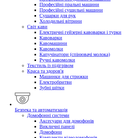
Професійні пральні машини
Професійні сушильні машини
Сушарки для рук
Холодильні вітрини
Світ кави
Електричні гейзерні кавоварки і турки
Кавоварки
Кавомашини
Кавомолки
Капучінатори (спінювачі молока)
Ручні кавомолки
Текстиль із підігрівом
Краса та здоров'я
Машинки для стрижки
Електробритви
Зубні щітки
Безпека та автоматизація
Домофонні системи
Аксесуари для домофонів
Викличні панелі
Домофони
Комплекти відеодомофонів