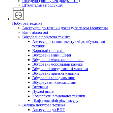
Шредери (знищувачі документів)
Штемпельна продукція
Побутова техніка
Аксесуари до техніки догляду за тілом і волоссям
Ваги підлогові
Вбудована побутова техніка
Аксесуари та комплектуючі до вбудованої
техніки
Варильні поверхні
Вбудовані винні шафи
Вбудовані мікрохвильові печі
Вбудовані морозильні камери
Вбудовані посудомийні машини
Вбудовані пральні машини
Вбудовані холодильники
Вбудовувані кавомашини
Витяжки
Духові шафи
Комплекти вбудованої техніки
Шафи для підігріву посуду
Велика побутова техніка
Аксесуари до ВПТ