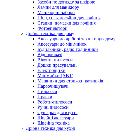
Засоби по догляду за шкірою
Лампи для манікюру
Манікюрні набори
Піна, гель, лосьйон для гоління
Станки, помазки для гоління
Фотоепілятори
Дрібна техніка для дому
Аксесуари до дрібної техніки для дому
Аксесуари до мінімийок
Будильники, радіо-годинники
Відпарювачі
Віконні пилососи
Дошки прасувальні
Електрощітки
Мінімийки (АВТ)
Машинки для стрижки катишків
Пароочищувачі
Пилососи
Праски
Роботи-пилососи
Ручні пилососи
Сушарки для взуття
Швейні аксесуари
Швейна техніка
Дрібна техніка для кухні