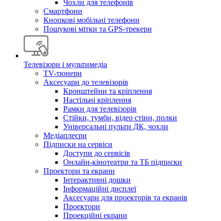
Чохли для телефонів
Смартфони
Кнопкові мобільні телефони
Пошукові мітки та GPS-трекери
Телевізори і мультимедіа
TV-тюнери
Аксесуари до телевізорів
Кронштейни та кріплення
Настільні кріплення
Рамки для телевізорів
Стійки, тумби, відео стіни, полки
Універсальні пульти ДК, чохли
Медіаплеєри
Підписки на сервіси
Доступи до сервісів
Онлайн-кінотеатри та ТБ підписки
Проектори та екрани
Інтерактивні дошки
Інформаційні дисплеї
Аксесуари для проекторів та екранів
Проектори
Проекційні екрани