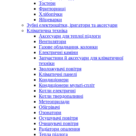
Тостери
Фритюрниці
Хлібопічки
Яйцеварки
Зубні електрощітки, іригатори та аксесуари
Кліматична техніка
Аксесуари для теплої підлоги
Вентилятори
Газове обладнання, колонки
Електричні каміни
Запчастини й аксесуари для кліматичної
техніки
Зволожувачі повітря
Кліматичні панелі
Кондиціонери
Кондиціонери мульті-спліт
Котли електричні
Котли твердопаливні
Метеоприлади
Обігрівачі
Озонатори
Осушувачі повітря
Очищувачі повітря
Радіатори опалення
Тепла підлога