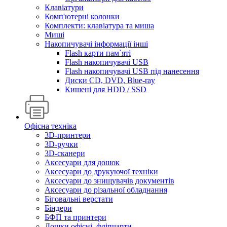
Клавіатури
Комп'ютерні колонки
Комплекти: клавіатура та миша
Миші
Накопичувачі інформації інші
Flash карти пам`яті
Flash накопичувачі USB
Flash накопичувачі USB під нанесення
Диски CD, DVD, Blue-ray
Кишені для HDD / SSD
Офісна техніка
3D-принтери
3D-ручки
3D-сканери
Аксесуари для дошок
Аксесуари до друкуючої техніки
Аксесуари до знищувачів документів
Аксесуари до різальної обладнання
Біговальні верстати
Біндери
БФП та принтери
Дошки офісні, фліпчарти