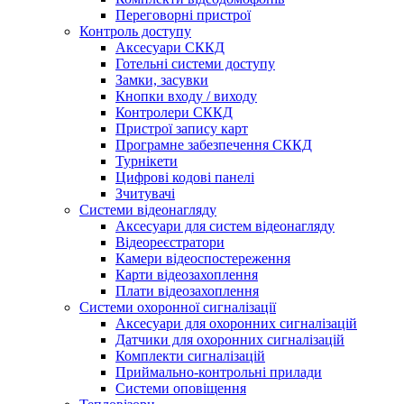
Переговорні пристрої
Контроль доступу
Аксесуари СККД
Готельні системи доступу
Замки, засувки
Кнопки входу / виходу
Контролери СККД
Пристрої запису карт
Програмне забезпечення СККД
Турнікети
Цифрові кодові панелі
Зчитувачі
Системи відеонагляду
Аксесуари для систем відеонагляду
Відеореєстратори
Камери відеоспостереження
Карти відеозахоплення
Плати відеозахоплення
Системи охоронної сигналізації
Аксесуари для охоронних сигналізацій
Датчики для охоронних сигналізацій
Комплекти сигналізацій
Приймально-контрольні прилади
Системи оповіщення