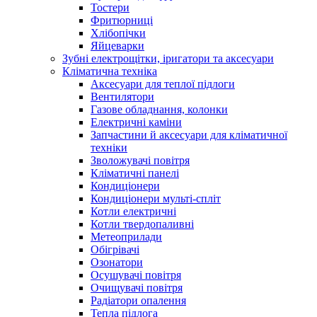
Тостери
Фритюрниці
Хлібопічки
Яйцеварки
Зубні електрощітки, іригатори та аксесуари
Кліматична техніка
Аксесуари для теплої підлоги
Вентилятори
Газове обладнання, колонки
Електричні каміни
Запчастини й аксесуари для кліматичної
техніки
Зволожувачі повітря
Кліматичні панелі
Кондиціонери
Кондиціонери мульті-спліт
Котли електричні
Котли твердопаливні
Метеоприлади
Обігрівачі
Озонатори
Осушувачі повітря
Очищувачі повітря
Радіатори опалення
Тепла підлога