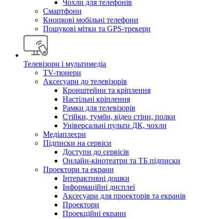
Чохли для телефонів
Смартфони
Кнопкові мобільні телефони
Пошукові мітки та GPS-трекери
Телевізори і мультимедіа
TV-тюнери
Аксесуари до телевізорів
Кронштейни та кріплення
Настільні кріплення
Рамки для телевізорів
Стійки, тумби, відео стіни, полки
Універсальні пульти ДК, чохли
Медіаплеєри
Підписки на сервіси
Доступи до сервісів
Онлайн-кінотеатри та ТБ підписки
Проектори та екрани
Інтерактивні дошки
Інформаційні дисплеї
Аксесуари для проекторів та екранів
Проектори
Проекційні екрани