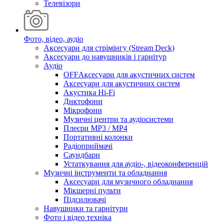
Телевізори
Фото, відео, аудіо
Аксесуари для стрімінгу (Stream Deck)
Аксесуари до навушників і гарнітур
Аудіо
OFFАксесуари для акустичних систем
Аксесуари для акустичних систем
Акустика Hi-Fi
Диктофони
Мікрофони
Музичні центри та аудіосистеми
Плеєри MP3 / MP4
Портативні колонки
Радіоприймачі
Саундбари
Устаткування для аудіо-, відеоконференцій
Музичні інструменти та обладнання
Аксесуари для музичного обладнання
Мікшерні пульти
Підсилювачі
Навушники та гарнітури
Фото і відео техніка