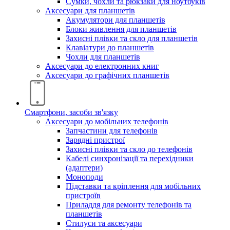
Сумки, чохли та рюкзаки для ноутбуків
Аксесуари для планшетів
Акумулятори для планшетів
Блоки живлення для планшетів
Захисні плівки та скло для планшетів
Клавіатури до планшетів
Чохли для планшетів
Аксесуари до електронних книг
Аксесуари дo графічних планшетів
Смартфони, засоби зв'язку
Аксесуари до мобільних телефонів
Запчастини для телефонів
Зарядні пристрої
Захисні плівки та скло до телефонів
Кабелі синхронізації та перехідники
(адаптери)
Моноподи
Підставки та кріплення для мобільних
пристроїв
Приладдя для ремонту телефонів та
планшетів
Стилуси та аксесуари