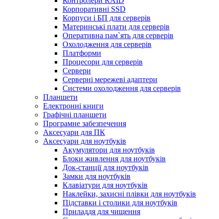
Контролери RAID
Корпоративні SSD
Корпуси і БП для серверів
Материнські плати для серверів
Оперативна пам`ять для серверів
Охолодження для серверів
Платформи
Процесори для серверів
Сервери
Серверні мережеві адаптери
Системи охолодження для серверів
Планшети
Електронні книги
Графічні планшети
Програмне забезпечення
Аксесуари для ПК
Аксесуари для ноутбуків
Акумулятори для ноутбуків
Блоки живлення для ноутбуків
Док-станції для ноутбуків
Замки для ноутбуків
Клавіатури для ноутбуків
Наклейки, захисні плівки для ноутбуків
Підставки і столики для ноутбуків
Приладдя для чищення