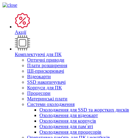
Акції
Комплектуючі для ПК
Оптичні приводи
Плати розширення
ШІ-прискорювачі
Відеокарти
SSD накопичувачі
Корпуси для ПК
Процесори
Материнські плати
Системи охолодження
Охолодження для SSD та жорстких дисків
Охолодження для відеокарт
Охолодження для корпусів
Охолодження для пам`яті
Охолодження для процесорів
Оперативна пам'ять для ПК і ноутбуків