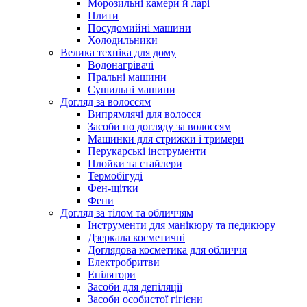
Морозильні камери й ларі
Плити
Посудомийні машини
Холодильники
Велика техніка для дому
Водонагрівачі
Пральні машини
Сушильні машини
Догляд за волоссям
Випрямлячі для волосся
Засоби по догляду за волоссям
Машинки для стрижки і тримери
Перукарські інструменти
Плойки та стайлери
Термобігуді
Фен-щітки
Фени
Догляд за тілом та обличчям
Інструменти для манікюру та педикюру
Дзеркала косметичні
Доглядова косметика для обличчя
Електробритви
Епілятори
Засоби для депіляції
Засоби особистої гігієни