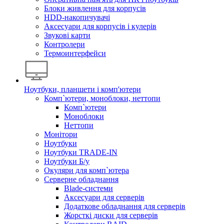
Блоки живлення для корпусів
HDD-накопичувачі
Аксесуари для корпусів і кулерів
Звукові карти
Контролери
Термоинтерфейси
Ноутбуки, планшети і комп'ютери
Комп`ютери, моноблоки, неттопи
Комп`ютери
Моноблоки
Неттопи
Монітори
Ноутбуки
Ноутбуки TRADE-IN
Ноутбуки Б/у
Окуляри для комп`ютера
Серверне обладнання
Blade-системи
Аксесуари для серверів
Додаткове обладнання для серверів
Жорсткі диски для серверів