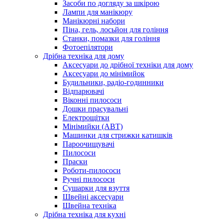
Засоби по догляду за шкірою
Лампи для манікюру
Манікюрні набори
Піна, гель, лосьйон для гоління
Станки, помазки для гоління
Фотоепілятори
Дрібна техніка для дому
Аксесуари до дрібної техніки для дому
Аксесуари до мінімийок
Будильники, радіо-годинники
Відпарювачі
Віконні пилососи
Дошки прасувальні
Електрощітки
Мінімийки (АВТ)
Машинки для стрижки катишків
Пароочищувачі
Пилососи
Праски
Роботи-пилососи
Ручні пилососи
Сушарки для взуття
Швейні аксесуари
Швейна техніка
Дрібна техніка для кухні