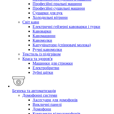
Професійні пральні машини
Професійні сушильні машини
Сушарки для рук
Холодильні вітрини
Світ кави
Електричні гейзерні кавоварки і турки
Кавоварки
Кавомашини
Кавомолки
Капучінатори (спінювачі молока)
Ручні кавомолки
Текстиль із підігрівом
Краса та здоров'я
Машинки для стрижки
Електробритви
Зубні щітки
Безпека та автоматизація
Домофонні системи
Аксесуари для домофонів
Викличні панелі
Домофони
Комплекти відеодомофонів