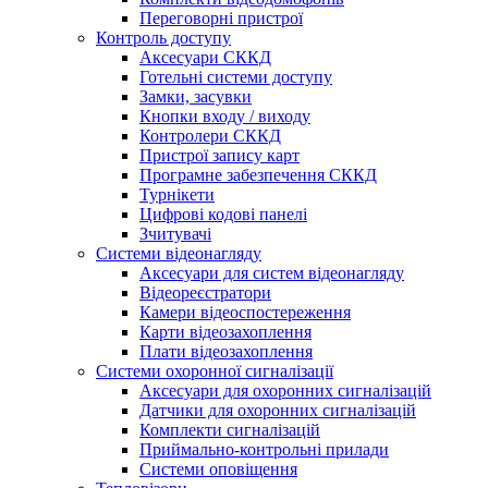
Переговорні пристрої
Контроль доступу
Аксесуари СККД
Готельні системи доступу
Замки, засувки
Кнопки входу / виходу
Контролери СККД
Пристрої запису карт
Програмне забезпечення СККД
Турнікети
Цифрові кодові панелі
Зчитувачі
Системи відеонагляду
Аксесуари для систем відеонагляду
Відеореєстратори
Камери відеоспостереження
Карти відеозахоплення
Плати відеозахоплення
Системи охоронної сигналізації
Аксесуари для охоронних сигналізацій
Датчики для охоронних сигналізацій
Комплекти сигналізацій
Приймально-контрольні прилади
Системи оповіщення