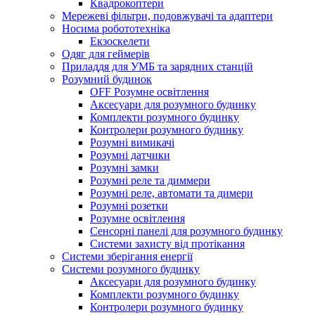
Квадрокоптери
Мережеві фільтри, подовжувачі та адаптери
Носима робототехніка
Екзоскелети
Одяг для геймерів
Приладдя для УМБ та зарядних станцій
Розумний будинок
OFF Розумне освітлення
Аксесуари для розумного будинку
Комплекти розумного будинку
Контролери розумного будинку
Розумні вимикачі
Розумні датчики
Розумні замки
Розумні реле та диммери
Розумні реле, автомати та димери
Розумні розетки
Розумне освітлення
Сенсорні панелі для розумного будинку
Системи захисту від протікання
Системи зберігання енергії
Системи розумного будинку
Аксесуари для розумного будинку
Комплекти розумного будинку
Контролери розумного будинку