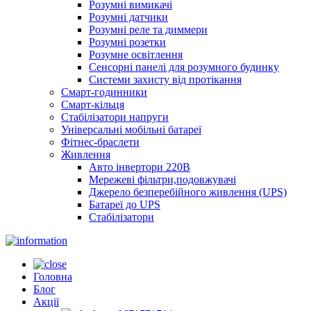
Розумні вимикачі
Розумні датчики
Розумні реле та диммери
Розумні розетки
Розумне освітлення
Сенсорні панелі для розумного будинку
Системи захисту від протікання
Смарт-годинники
Смарт-кільця
Стабілізатори напруги
Універсальні мобільні батареї
Фітнес-браслети
Живлення
Авто інвертори 220В
Мережеві фільтри,подовжувачі
Джерело безперебійного живлення (UPS)
Батареї до UPS
Стабілізатори
Головна
Блог
Акції