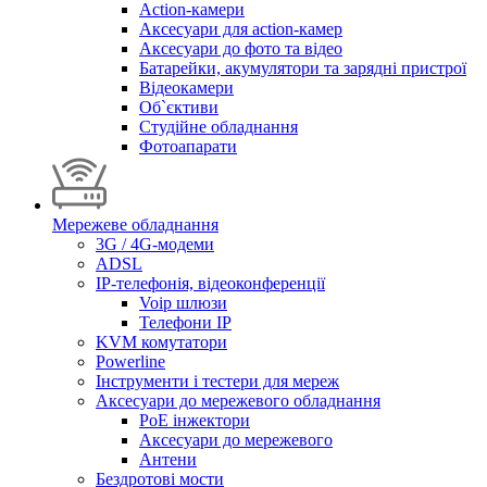
Action-камери
Аксесуари для action-камер
Аксесуари до фото та відео
Батарейки, акумулятори та зарядні пристрої
Відеокамери
Об`єктиви
Студійне обладнання
Фотоапарати
Мережеве обладнання
3G / 4G-модеми
ADSL
IP-телефонія, відеоконференції
Voip шлюзи
Телефони IP
KVM комутатори
Powerline
Інструменти і тестери для мереж
Аксесуари до мережевого обладнання
PoE інжектори
Аксесуари до мережевого
Антени
Бездротові мости