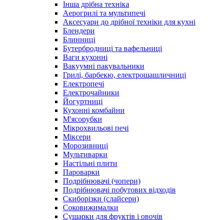
Інша дрібна техніка
Аерогрилі та мультипечі
Аксесуари до дрібної техніки для кухні
Блендери
Блинниці
Бутербродниці та вафельниці
Ваги кухонні
Вакуумні пакувальники
Грилі, барбекю, електрошашличниці
Електропечі
Електрочайники
Йогуртниці
Кухонні комбайни
М'ясорубки
Мікрохвильові печі
Міксери
Морозивниці
Мультиварки
Настільні плити
Пароварки
Подрібнювачі (чопери)
Подрібнювачі побутових відходів
Скиборізки (слайсери)
Соковижималки
Сушарки для фруктів і овочів