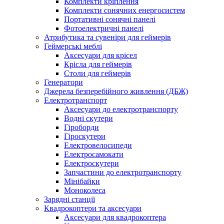
Комплекти кріплення
Комплекти сонячних енергосистем
Портативні сонячні панелі
Фотоелектричні панелі
Атрибутика та сувеніри для геймерів
Геймерські меблі
Аксесуари для крісел
Крісла для геймерів
Столи для геймерів
Генератори
Джерела безперебійного живлення (ДБЖ)
Електротранспорт
Аксесуари до електротранспорту
Водні скутери
Гіроборди
Гіроскутери
Електровелосипеди
Електросамокати
Електроскутери
Запчастини до електротранспорту
Мінібайки
Моноколеса
Зарядні станції
Квадрокоптери та аксесуари
Аксесуари для квадрокоптера