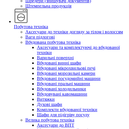
Шредери (знищувачі документів)
Штемпельна продукція
Побутова техніка
Аксесуари до техніки догляду за тілом і волоссям
Ваги підлогові
Вбудована побутова техніка
Аксесуари та комплектуючі до вбудованої
техніки
Варильні поверхні
Вбудовані винні шафи
Вбудовані мікрохвильові печі
Вбудовані морозильні камери
Вбудовані посудомийні машини
Вбудовані пральні машини
Вбудовані холодильники
Вбудовувані кавомашини
Витяжки
Духові шафи
Комплекти вбудованої техніки
Шафи для підігріву посуду
Велика побутова техніка
Аксесуари до ВПТ