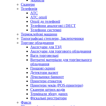
Чорнила
Сканери
Телефонія
АТС
АТС опції
Опції до телефонії
Телефони аналогові і DECT
Телефони системні
Термоклейові машини
Типографські степлери, Заклепочники
Торгове обладнання
Аксесуари для ТЗД
Аксесуари для торгового обладнання
Ваги торговельні
Витратні матеріали для торгівельного
обладнання
Грошові скрині
Детектори валют
Лічильники банкнот
Принтери етикеток
Принтери чеків (POS-принтери)
Сканери штрих-кодів
Термінали збору даних
Фіскальні реєстратори
Факси