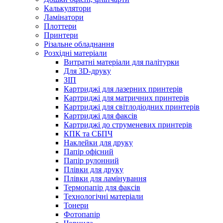
Калькулятори
Ламінатори
Плоттери
Принтери
Різальне обладнання
Розхідні матеріали
Витратні матеріали для палітурки
Для 3D-друку
ЗІП
Картриджі для лазерних принтерів
Картриджі для матричних принтерів
Картриджі для світлодіодних принтерів
Картриджі для факсів
Картриджі до струменевих принтерів
КПК та СБПЧ
Наклейки для друку
Папір офісний
Папір рулонний
Плівки для друку
Плівки для ламінування
Термопапір для факсів
Технологічні матеріали
Тонери
Фотопапір