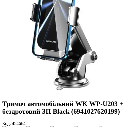
Тримач автомобільний WK WP-U203 +
бездротовий ЗП Black (6941027620199)
Код: 454664