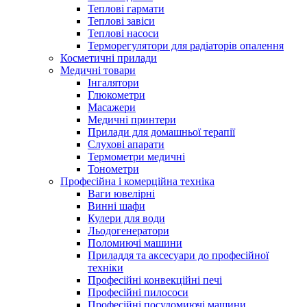
Теплові гармати
Теплові завіси
Теплові насоси
Терморегулятори для радіаторів опалення
Косметичні прилади
Медичні товари
Інгалятори
Глюкометри
Масажери
Медичні принтери
Прилади для домашньої терапії
Слухові апарати
Термометри медичні
Тонометри
Професійна і комерційна техніка
Ваги ювелірні
Винні шафи
Кулери для води
Льодогенератори
Поломиючі машини
Приладдя та аксесуари до професійної
техніки
Професійні конвекційні печі
Професійні пилососи
Професійні посудомиючі машини