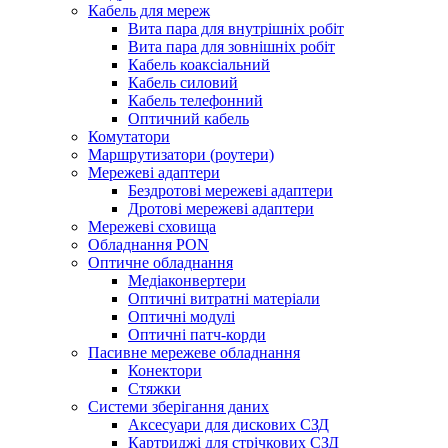
Кабель для мереж
Вита пара для внутрішніх робіт
Вита пара для зовнішніх робіт
Кабель коаксіальний
Кабель силовий
Кабель телефонний
Оптичний кабель
Комутатори
Маршрутизатори (роутери)
Мережеві адаптери
Бездротові мережеві адаптери
Дротові мережеві адаптери
Мережеві сховища
Обладнання PON
Оптичне обладнання
Медіаконвертери
Оптичні витратні матеріали
Оптичні модулі
Оптичні патч-корди
Пасивне мережеве обладнання
Конектори
Стяжки
Системи зберігання даних
Аксесуари для дискових СЗД
Картриджі для стрічкових СЗД