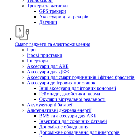
Тепловізори
Трекери та датчики
GPS трекери
Аксесуари для трекерів
Датчики
Смарт-гаджети та електроживлення
Ігри
Ігрові приставки
Інвертори
Аксесуари для АКБ
Аксесуари для ДБЖ
Аксесуари для смарт-годинників і фітнес-браслетів
Аксесуари до ігрових приставок
Інші аксесуари для ігрових консолей
Геймпади, джойстики, керма
Окуляри віртуальної реальності
Акумуляторні батареї
Альтернативні джерела енергії
BMS та аксесуари для АКБ
Інвертори для сонячних батарей
Допоміжне обладнання
Допоміжне обладнання для інверторів