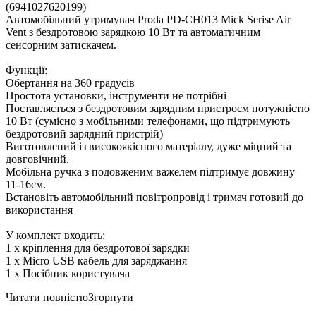
(6941027620199)
Автомобільний утримувач Proda PD-CH013 Mick Serise Air
Vent з бездротовою зарядкою 10 Вт та автоматичним
сенсорним затискачем.
Функції:
Обертання на 360 градусів
Простота установки, інструменти не потрібні
Поставляється з бездротовим зарядним пристроєм потужністю
10 Вт (сумісно з мобільними телефонами, що підтримують
бездротовий зарядний пристрій)
Виготовлений із високоякісного матеріалу, дуже міцний та
довговічний.
Мобільна ручка з подовженим важелем підтримує довжину
11-16см.
Встановіть автомобільний повітропровід і тримач готовий до
використання
У комплект входить:
1 х кріплення для бездротової зарядки
1 х Micro USB кабель для заряджання
1 х Посібник користувача
Читати повністю
Згорнути