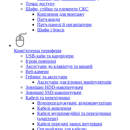
Точки доступу
Шафи, стійки та елементи СКС
Кріплення для монтажу
Патч-корди
Патч-панелі й організатори
Шафи і бокси
Комп'ютерна периферія
USB-хаби та кардрідери
Ігрові поверхні
Аксесуари до клавіатур та мишей
Веб-камери
Геймінг та аксесуари
Аксесуари для ігрових маніпуляторів
Зовнішні HDD-накопичувачі
Зовнішні SSD-накопичувачі
Кабелі та перехідники
Відеорозгалужувачі, відеокомутатори
Кабелі живлення
Кабелі мультимедійні та перехідники
(адаптери)
Кабелі передачі даних внутрішні
Органайзери для кабелю