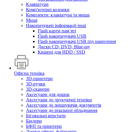
Клавіатури
Комп'ютерні колонки
Комплекти: клавіатура та миша
Миші
Накопичувачі інформації інші
Flash карти пам`яті
Flash накопичувачі USB
Flash накопичувачі USB під нанесення
Диски CD, DVD, Blue-ray
Кишені для HDD / SSD
Офісна техніка
3D-принтери
3D-ручки
3D-сканери
Аксесуари для дошок
Аксесуари до друкуючої техніки
Аксесуари до знищувачів документів
Аксесуари до різальної обладнання
Біговальні верстати
Біндери
БФП та принтери
Дошки офісні, фліпчарти