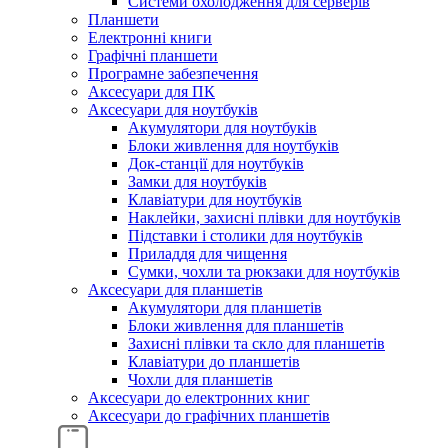
Системи охолодження для серверів
Планшети
Електронні книги
Графічні планшети
Програмне забезпечення
Аксесуари для ПК
Аксесуари для ноутбуків
Акумулятори для ноутбуків
Блоки живлення для ноутбуків
Док-станції для ноутбуків
Замки для ноутбуків
Клавіатури для ноутбуків
Наклейки, захисні плівки для ноутбуків
Підставки і столики для ноутбуків
Приладдя для чищення
Сумки, чохли та рюкзаки для ноутбуків
Аксесуари для планшетів
Акумулятори для планшетів
Блоки живлення для планшетів
Захисні плівки та скло для планшетів
Клавіатури до планшетів
Чохли для планшетів
Аксесуари до електронних книг
Аксесуари дo графічних планшетів