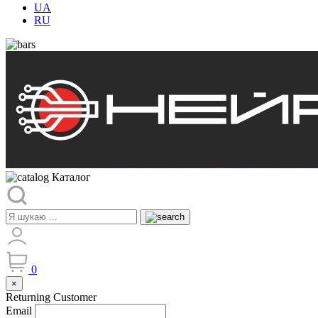
UA
RU
Каталог
0
×
Returning Customer
Email