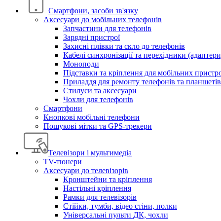
Смартфони, засоби зв'язку
Аксесуари до мобільних телефонів
Запчастини для телефонів
Зарядні пристрої
Захисні плівки та скло до телефонів
Кабелі синхронізації та перехідники (адаптери
Моноподи
Підставки та кріплення для мобільних пристр
Приладдя для ремонту телефонів та планшетів
Стилуси та аксесуари
Чохли для телефонів
Смартфони
Кнопкові мобільні телефони
Пошукові мітки та GPS-трекери
Телевізори і мультимедіа
TV-тюнери
Аксесуари до телевізорів
Кронштейни та кріплення
Настільні кріплення
Рамки для телевізорів
Стійки, тумби, відео стіни, полки
Універсальні пульти ДК, чохли