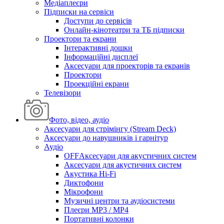
Медіаплеєри
Підписки на сервіси
Доступи до сервісів
Онлайн-кінотеатри та ТБ підписки
Проектори та екрани
Інтерактивні дошки
Інформаційні дисплеї
Аксесуари для проекторів та екранів
Проектори
Проекційні екрани
Телевізори
Фото, відео, аудіо
Аксесуари для стрімінгу (Stream Deck)
Аксесуари до навушників і гарнітур
Аудіо
OFFАксесуари для акустичних систем
Аксесуари для акустичних систем
Акустика Hi-Fi
Диктофони
Мікрофони
Музичні центри та аудіосистеми
Плеєри MP3 / MP4
Портативні колонки