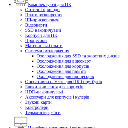
Комплектуючі для ПК
Оптичні приводи
Плати розширення
ШІ-прискорювачі
Відеокарти
SSD накопичувачі
Корпуси для ПК
Процесори
Материнські плати
Системи охолодження
Охолодження для SSD та жорстких дисків
Охолодження для відеокарт
Охолодження для корпусів
Охолодження для пам`яті
Охолодження для процесорів
Оперативна пам'ять для ПК і ноутбуків
Блоки живлення для корпусів
HDD-накопичувачі
Аксесуари для корпусів і кулерів
Звукові карти
Контролери
Термоинтерфейси
Ноутбуки, планшети і комп'ютери