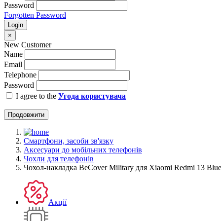
Password
Forgotten Password
Login
×
New Customer
Name
Email
Telephone
Password
I agree to the
Угода користувача
Продовжити
Смартфони, засоби зв'язку
Аксесуари до мобільних телефонів
Чохли для телефонів
Чохол-накладка BeCover Military для Xiaomi Redmi 13 Blue
Акції