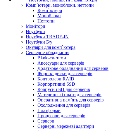
Комп`ютери, моноблоки, неттопи
Комп`ютери
Моноблоки
Неттопи
Монітори
Ноутбуки
Ноутбуки TRADE-IN
Ноутбуки Б/у
Окуляри для комп`ютера
Серверне обладнання
Blade-системи
Аксесуари для серверів
Додаткове обладнання для серверів
Жорсткі диски для серверів
Контролери RAID
Корпоративні SSD
Корпуси і БП для серверів
Материнські плати для серверів
Оперативна пам`ять для серверів
Охолодження для серверів
Платформи
Процесори для серверів
Сервери
Серверні мережеві адаптери