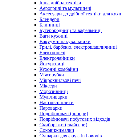
Інша дрібна техніка
Аерогрилі та мультипечі
Аксесуари до дрібної техніки для кухні
Блендери
Блинниці
Бутербродниці та вафельниці
Ваги кухонні
Вакуумні пакувальники
Грилі, барбекю, електрошашличниці
Електропечі
Електрочайники
Йогуртниці
Кухонні комбайни
М'ясорубки
Мікрохвильові печі
Міксери
Морозивниці
Мультиварки
Настільні плити
Пароварки
Подрібнювачі (чопери)
Подрібнювачі побутових відходів
Скиборізки (слайсери)
Соковижималки
Сушарки для фруктів і овочів