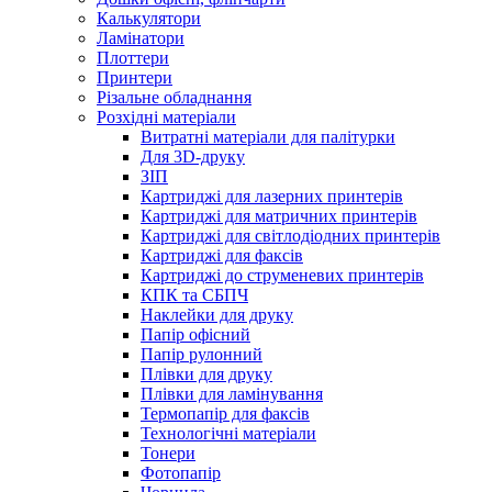
Калькулятори
Ламінатори
Плоттери
Принтери
Різальне обладнання
Розхідні матеріали
Витратні матеріали для палітурки
Для 3D-друку
ЗІП
Картриджі для лазерних принтерів
Картриджі для матричних принтерів
Картриджі для світлодіодних принтерів
Картриджі для факсів
Картриджі до струменевих принтерів
КПК та СБПЧ
Наклейки для друку
Папір офісний
Папір рулонний
Плівки для друку
Плівки для ламінування
Термопапір для факсів
Технологічні матеріали
Тонери
Фотопапір