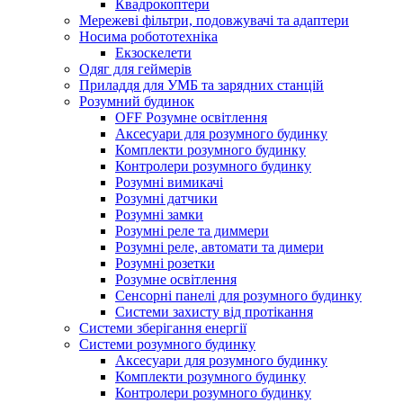
Квадрокоптери
Мережеві фільтри, подовжувачі та адаптери
Носима робототехніка
Екзоскелети
Одяг для геймерів
Приладдя для УМБ та зарядних станцій
Розумний будинок
OFF Розумне освітлення
Аксесуари для розумного будинку
Комплекти розумного будинку
Контролери розумного будинку
Розумні вимикачі
Розумні датчики
Розумні замки
Розумні реле та диммери
Розумні реле, автомати та димери
Розумні розетки
Розумне освітлення
Сенсорні панелі для розумного будинку
Системи захисту від протікання
Системи зберігання енергії
Системи розумного будинку
Аксесуари для розумного будинку
Комплекти розумного будинку
Контролери розумного будинку