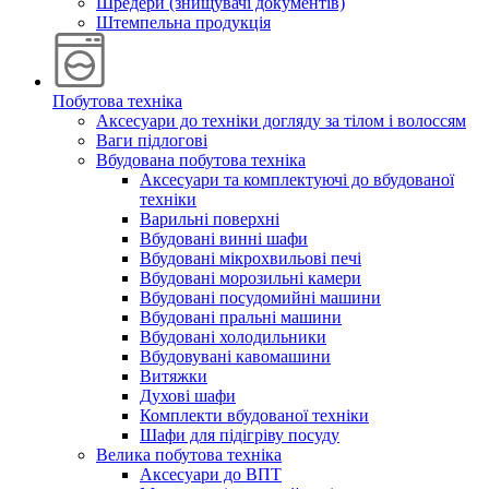
Шредери (знищувачі документів)
Штемпельна продукція
Побутова техніка
Аксесуари до техніки догляду за тілом і волоссям
Ваги підлогові
Вбудована побутова техніка
Аксесуари та комплектуючі до вбудованої
техніки
Варильні поверхні
Вбудовані винні шафи
Вбудовані мікрохвильові печі
Вбудовані морозильні камери
Вбудовані посудомийні машини
Вбудовані пральні машини
Вбудовані холодильники
Вбудовувані кавомашини
Витяжки
Духові шафи
Комплекти вбудованої техніки
Шафи для підігріву посуду
Велика побутова техніка
Аксесуари до ВПТ