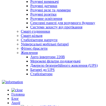
Розумні вимикачі
Розумні датчики
Розумні реле та диммери
Розумні розетки
Розумне освітлення
Сенсорні панелі для розумного будинку
Системи захисту від протікання
Смарт-годинники
Смарт-кільця
Стабілізатори напруги
Універсальні мобільні батареї
Фітнес-браслети
Живлення
Авто інвертори 220В
Мережеві фільтри,подовжувачі
Джерело безперебійного живлення (UPS)
Батареї до UPS
Стабілізатори
Головна
Блог
Акції