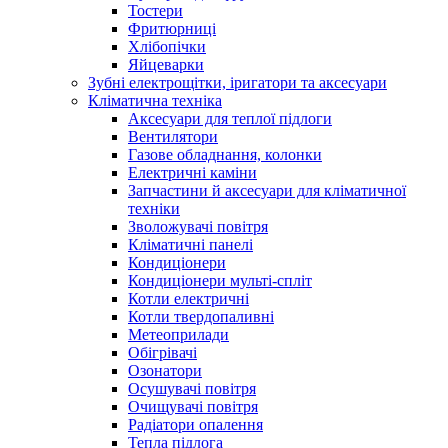
Тостери
Фритюрниці
Хлібопічки
Яйцеварки
Зубні електрощітки, іригатори та аксесуари
Кліматична техніка
Аксесуари для теплої підлоги
Вентилятори
Газове обладнання, колонки
Електричні каміни
Запчастини й аксесуари для кліматичної
техніки
Зволожувачі повітря
Кліматичні панелі
Кондиціонери
Кондиціонери мульті-спліт
Котли електричні
Котли твердопаливні
Метеоприлади
Обігрівачі
Озонатори
Осушувачі повітря
Очищувачі повітря
Радіатори опалення
Тепла підлога