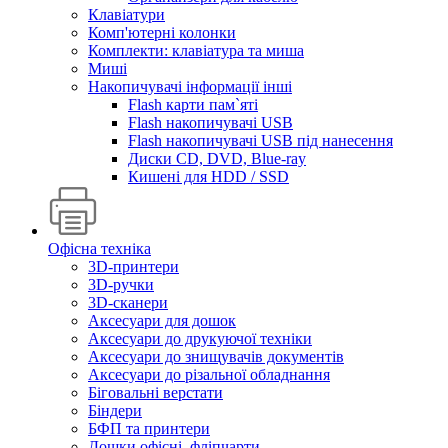
Клавіатури
Комп'ютерні колонки
Комплекти: клавіатура та миша
Миші
Накопичувачі інформації інші
Flash карти пам`яті
Flash накопичувачі USB
Flash накопичувачі USB під нанесення
Диски CD, DVD, Blue-ray
Кишені для HDD / SSD
Офісна техніка
3D-принтери
3D-ручки
3D-сканери
Аксесуари для дошок
Аксесуари до друкуючої техніки
Аксесуари до знищувачів документів
Аксесуари до різальної обладнання
Біговальні верстати
Біндери
БФП та принтери
Дошки офісні, фліпчарти