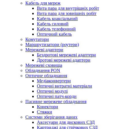
Кабель для мереж
Вита пара для внутрішніх робіт
Вита пара для зовнішніх робіт
Кабель коаксіальний
Кабель силовий
Кабель телефонний
Оптичний кабель
Комутатори
Маршрутизатори (роутери)
Мережеві адаптери
Бездротові мережеві адаптери
Дротові мережеві адаптери
Мережеві сховища
Обладнання PON
Оптичне обладнання
Медіаконвертери
Оптичні витратні матеріали
Оптичні модулі
Оптичні патч-корди
Пасивне мережеве обладнання
Конектори
Стяжки
Системи зберігання даних
Аксесуари для дискових СЗД
Картриджі для стрічкових СЗД