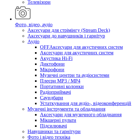
Телевізори
Фото, відео, аудіо
Аксесуари для стрімінгу (Stream Deck)
Аксесуари до навушників і гарнітур
Аудіо
OFFАксесуари для акустичних систем
Аксесуари для акустичних систем
Акустика Hi-Fi
Диктофони
Мікрофони
Музичні центри та аудіосистеми
Плеєри MP3 / MP4
Портативні колонки
Радіоприймачі
Саундбари
Устаткування для аудіо-, відеоконференцій
Музичні інструменти та обладнання
Аксесуари для музичного обладнання
Мікшерні пульти
Підсилювачі
Навушники та гарнітури
Фото і відео техніка