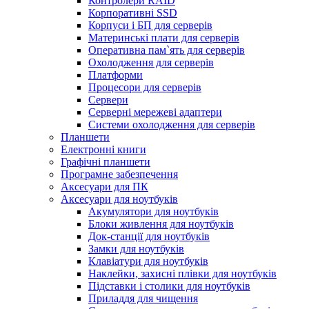
Контролери RAID
Корпоративні SSD
Корпуси і БП для серверів
Материнські плати для серверів
Оперативна пам`ять для серверів
Охолодження для серверів
Платформи
Процесори для серверів
Сервери
Серверні мережеві адаптери
Системи охолодження для серверів
Планшети
Електронні книги
Графічні планшети
Програмне забезпечення
Аксесуари для ПК
Аксесуари для ноутбуків
Акумулятори для ноутбуків
Блоки живлення для ноутбуків
Док-станції для ноутбуків
Замки для ноутбуків
Клавіатури для ноутбуків
Наклейки, захисні плівки для ноутбуків
Підставки і столики для ноутбуків
Приладдя для чищення