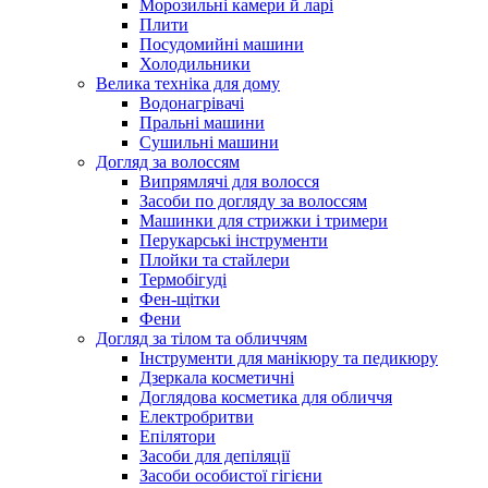
Морозильні камери й ларі
Плити
Посудомийні машини
Холодильники
Велика техніка для дому
Водонагрівачі
Пральні машини
Сушильні машини
Догляд за волоссям
Випрямлячі для волосся
Засоби по догляду за волоссям
Машинки для стрижки і тримери
Перукарські інструменти
Плойки та стайлери
Термобігуді
Фен-щітки
Фени
Догляд за тілом та обличчям
Інструменти для манікюру та педикюру
Дзеркала косметичні
Доглядова косметика для обличчя
Електробритви
Епілятори
Засоби для депіляції
Засоби особистої гігієни