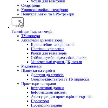
Чохли для телефонів
Смартфони
Кнопкові мобільні телефони
Пошукові мітки та GPS-трекери
Телевізори і мультимедіа
TV-тюнери
Аксесуари до телевізорів
Кронштейни та кріплення
Настільні кріплення
Рамки для телевізорів
Стійки, тумби, відео стіни, полки
Універсальні пульти ДК, чохли
Медіаплеєри
Підписки на сервіси
Доступи до сервісів
Онлайн-кінотеатри та ТБ підписки
Проектори та екрани
Інтерактивні дошки
Інформаційні дисплеї
Аксесуари для проекторів та екранів
Проектори
Проекційні екрани