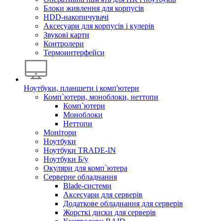
Блоки живлення для корпусів
HDD-накопичувачі
Аксесуари для корпусів і кулерів
Звукові карти
Контролери
Термоинтерфейси
Ноутбуки, планшети і комп'ютери
Комп`ютери, моноблоки, неттопи
Комп`ютери
Моноблоки
Неттопи
Монітори
Ноутбуки
Ноутбуки TRADE-IN
Ноутбуки Б/у
Окуляри для комп`ютера
Серверне обладнання
Blade-системи
Аксесуари для серверів
Додаткове обладнання для серверів
Жорсткі диски для серверів