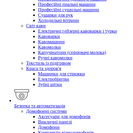
Професійні пральні машини
Професійні сушильні машини
Сушарки для рук
Холодильні вітрини
Світ кави
Електричні гейзерні кавоварки і турки
Кавоварки
Кавомашини
Кавомолки
Капучінатори (спінювачі молока)
Ручні кавомолки
Текстиль із підігрівом
Краса та здоров'я
Машинки для стрижки
Електробритви
Зубні щітки
Безпека та автоматизація
Домофонні системи
Аксесуари для домофонів
Викличні панелі
Домофони
Комплекти відеодомофонів