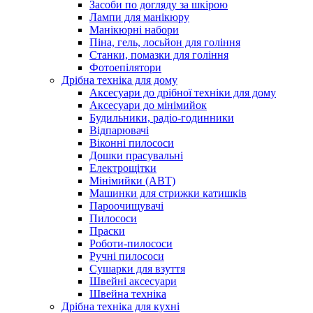
Засоби по догляду за шкірою
Лампи для манікюру
Манікюрні набори
Піна, гель, лосьйон для гоління
Станки, помазки для гоління
Фотоепілятори
Дрібна техніка для дому
Аксесуари до дрібної техніки для дому
Аксесуари до мінімийок
Будильники, радіо-годинники
Відпарювачі
Віконні пилососи
Дошки прасувальні
Електрощітки
Мінімийки (АВТ)
Машинки для стрижки катишків
Пароочищувачі
Пилососи
Праски
Роботи-пилососи
Ручні пилососи
Сушарки для взуття
Швейні аксесуари
Швейна техніка
Дрібна техніка для кухні