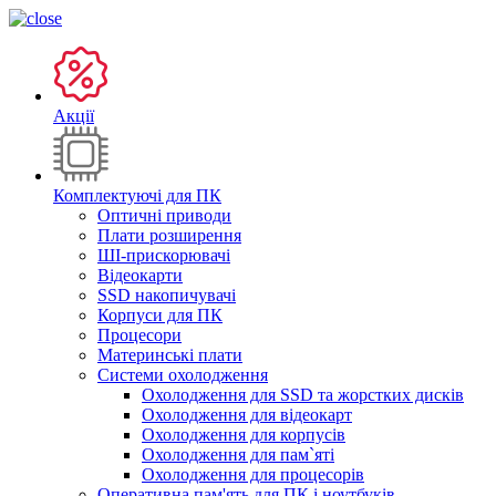
Акції
Комплектуючі для ПК
Оптичні приводи
Плати розширення
ШІ-прискорювачі
Відеокарти
SSD накопичувачі
Корпуси для ПК
Процесори
Материнські плати
Системи охолодження
Охолодження для SSD та жорстких дисків
Охолодження для відеокарт
Охолодження для корпусів
Охолодження для пам`яті
Охолодження для процесорів
Оперативна пам'ять для ПК і ноутбуків