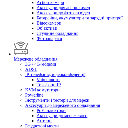
Action-камери
Аксесуари для action-камер
Аксесуари до фото та відео
Батарейки, акумулятори та зарядні пристрої
Відеокамери
Об`єктиви
Студійне обладнання
Фотоапарати
Мережеве обладнання
3G / 4G-модеми
ADSL
IP-телефонія, відеоконференції
Voip шлюзи
Телефони IP
KVM комутатори
Powerline
Інструменти і тестери для мереж
Аксесуари до мережевого обладнання
PoE інжектори
Аксесуари до мережевого
Антени
Бездротові мости