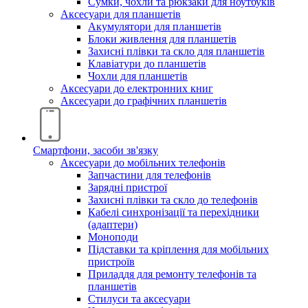
Сумки, чохли та рюкзаки для ноутбуків
Аксесуари для планшетів
Акумулятори для планшетів
Блоки живлення для планшетів
Захисні плівки та скло для планшетів
Клавіатури до планшетів
Чохли для планшетів
Аксесуари до електронних книг
Аксесуари дo графічних планшетів
Смартфони, засоби зв'язку
Аксесуари до мобільних телефонів
Запчастини для телефонів
Зарядні пристрої
Захисні плівки та скло до телефонів
Кабелі синхронізації та перехідники
(адаптери)
Моноподи
Підставки та кріплення для мобільних
пристроїв
Приладдя для ремонту телефонів та
планшетів
Стилуси та аксесуари