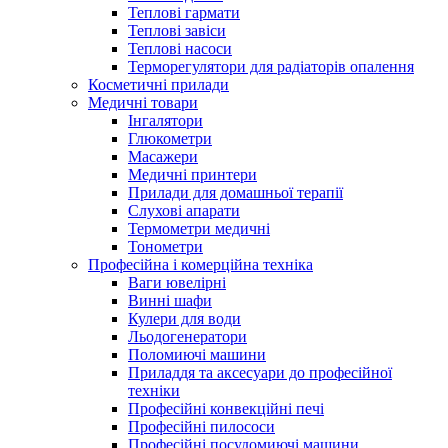
Теплові гармати
Теплові завіси
Теплові насоси
Терморегулятори для радіаторів опалення
Косметичні прилади
Медичні товари
Інгалятори
Глюкометри
Масажери
Медичні принтери
Прилади для домашньої терапії
Слухові апарати
Термометри медичні
Тонометри
Професійна і комерційна техніка
Ваги ювелірні
Винні шафи
Кулери для води
Льодогенератори
Поломиючі машини
Приладдя та аксесуари до професійної
техніки
Професійні конвекційні печі
Професійні пилососи
Професійні посудомиючі машини