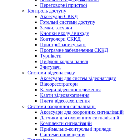
Переговорні пристрої
Контроль доступу
Аксесуари СККД
Готельні системи доступу
Замки, засувки
Кнопки входу / виходу
Контролери СККД
Пристрої запису карт
Програмне забезпечення СККД
Турнікети
Цифрові кодові панелі
Зчитувачі
Системи відеонагляду
Аксесуари для систем відеонагляду
Відеореєстратори
Камери відеоспостереження
Карти відеозахоплення
Плати відеозахоплення
Системи охоронної сигналізації
Аксесуари для охоронних сигналізацій
Датчики для охоронних сигналізацій
Комплекти сигналізацій
Приймально-контрольні прилади
Системи оповіщення