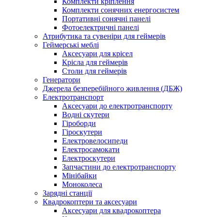
Комплекти кріплення
Комплекти сонячних енергосистем
Портативні сонячні панелі
Фотоелектричні панелі
Атрибутика та сувеніри для геймерів
Геймерські меблі
Аксесуари для крісел
Крісла для геймерів
Столи для геймерів
Генератори
Джерела безперебійного живлення (ДБЖ)
Електротранспорт
Аксесуари до електротранспорту
Водні скутери
Гіроборди
Гіроскутери
Електровелосипеди
Електросамокати
Електроскутери
Запчастини до електротранспорту
Мінібайки
Моноколеса
Зарядні станції
Квадрокоптери та аксесуари
Аксесуари для квадрокоптера