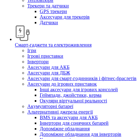
Тепловізори
Трекери та датчики
GPS трекери
Аксесуари для трекерів
Датчики
Смарт-гаджети та електроживлення
Ігри
Ігрові приставки
Інвертори
Аксесуари для АКБ
Аксесуари для ДБЖ
Аксесуари для смарт-годинників і фітнес-браслетів
Аксесуари до ігрових приставок
Інші аксесуари для ігрових консолей
Геймпади, джойстики, керма
Окуляри віртуальної реальності
Акумуляторні батареї
Альтернативні джерела енергії
BMS та аксесуари для АКБ
Інвертори для сонячних батарей
Допоміжне обладнання
Допоміжне обладнання для інверторів