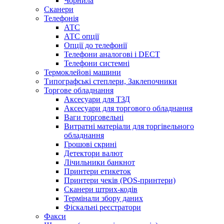
Чорнила
Сканери
Телефонія
АТС
АТС опції
Опції до телефонії
Телефони аналогові і DECT
Телефони системні
Термоклейові машини
Типографські степлери, Заклепочники
Торгове обладнання
Аксесуари для ТЗД
Аксесуари для торгового обладнання
Ваги торговельні
Витратні матеріали для торгівельного
обладнання
Грошові скрині
Детектори валют
Лічильники банкнот
Принтери етикеток
Принтери чеків (POS-принтери)
Сканери штрих-кодів
Термінали збору даних
Фіскальні реєстратори
Факси