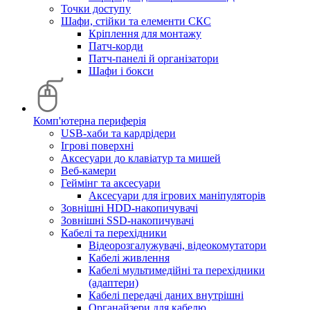
Точки доступу
Шафи, стійки та елементи СКС
Кріплення для монтажу
Патч-корди
Патч-панелі й організатори
Шафи і бокси
Комп'ютерна периферія
USB-хаби та кардрідери
Ігрові поверхні
Аксесуари до клавіатур та мишей
Веб-камери
Геймінг та аксесуари
Аксесуари для ігрових маніпуляторів
Зовнішні HDD-накопичувачі
Зовнішні SSD-накопичувачі
Кабелі та перехідники
Відеорозгалужувачі, відеокомутатори
Кабелі живлення
Кабелі мультимедійні та перехідники
(адаптери)
Кабелі передачі даних внутрішні
Органайзери для кабелю