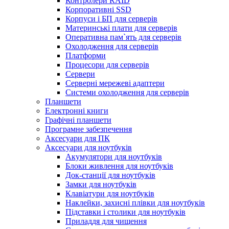
Контролери RAID
Корпоративні SSD
Корпуси і БП для серверів
Материнські плати для серверів
Оперативна пам`ять для серверів
Охолодження для серверів
Платформи
Процесори для серверів
Сервери
Серверні мережеві адаптери
Системи охолодження для серверів
Планшети
Електронні книги
Графічні планшети
Програмне забезпечення
Аксесуари для ПК
Аксесуари для ноутбуків
Акумулятори для ноутбуків
Блоки живлення для ноутбуків
Док-станції для ноутбуків
Замки для ноутбуків
Клавіатури для ноутбуків
Наклейки, захисні плівки для ноутбуків
Підставки і столики для ноутбуків
Приладдя для чищення