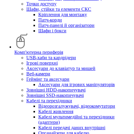
Точки доступу
Шафи, стійки та елементи СКС
Кріплення для монтажу
Патч-корди
Патч-панелі й організатори
Шафи і бокси
Комп'ютерна периферія
USB-хаби та кардрідери
Ігрові поверхні
Аксесуари до клавіатур та мишей
Веб-камери
Геймінг та аксесуари
Аксесуари для ігрових маніпуляторів
Зовнішні HDD-накопичувачі
Зовнішні SSD-накопичувачі
Кабелі та перехідники
Відеорозгалужувачі, відеокомутатори
Кабелі живлення
Кабелі мультимедійні та перехідники
(адаптери)
Кабелі передачі даних внутрішні
Органайзери для кабелю