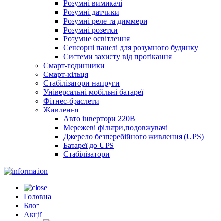
Розумні вимикачі
Розумні датчики
Розумні реле та диммери
Розумні розетки
Розумне освітлення
Сенсорні панелі для розумного будинку
Системи захисту від протікання
Смарт-годинники
Смарт-кільця
Стабілізатори напруги
Універсальні мобільні батареї
Фітнес-браслети
Живлення
Авто інвертори 220В
Мережеві фільтри,подовжувачі
Джерело безперебійного живлення (UPS)
Батареї до UPS
Стабілізатори
Головна
Блог
Акції