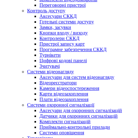
Переговорні пристрої
Контроль доступу
Аксесуари СККД
Готельні системи доступу
Замки, засувки
Кнопки входу / виходу
Контролери СККД
Пристрої запису карт
Програмне забезпечення СККД
Турнікети
Цифрові кодові панелі
Зчитувачі
Системи відеонагляду
Аксесуари для систем відеонагляду
Відеореєстратори
Камери відеоспостереження
Карти відеозахоплення
Плати відеозахоплення
Системи охоронної сигналізації
Аксесуари для охоронних сигналізацій
Датчики для охоронних сигналізацій
Комплекти сигналізацій
Приймально-контрольні прилади
Системи оповіщення