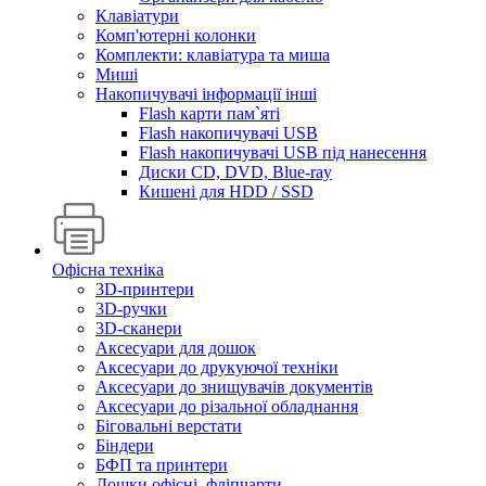
Клавіатури
Комп'ютерні колонки
Комплекти: клавіатура та миша
Миші
Накопичувачі інформації інші
Flash карти пам`яті
Flash накопичувачі USB
Flash накопичувачі USB під нанесення
Диски CD, DVD, Blue-ray
Кишені для HDD / SSD
Офісна техніка
3D-принтери
3D-ручки
3D-сканери
Аксесуари для дошок
Аксесуари до друкуючої техніки
Аксесуари до знищувачів документів
Аксесуари до різальної обладнання
Біговальні верстати
Біндери
БФП та принтери
Дошки офісні, фліпчарти