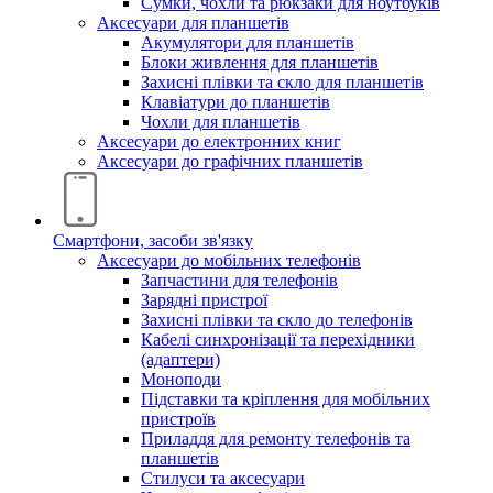
Сумки, чохли та рюкзаки для ноутбуків
Аксесуари для планшетів
Акумулятори для планшетів
Блоки живлення для планшетів
Захисні плівки та скло для планшетів
Клавіатури до планшетів
Чохли для планшетів
Аксесуари до електронних книг
Аксесуари дo графічних планшетів
Смартфони, засоби зв'язку
Аксесуари до мобільних телефонів
Запчастини для телефонів
Зарядні пристрої
Захисні плівки та скло до телефонів
Кабелі синхронізації та перехідники
(адаптери)
Моноподи
Підставки та кріплення для мобільних
пристроїв
Приладдя для ремонту телефонів та
планшетів
Стилуси та аксесуари