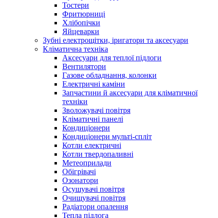
Тостери
Фритюрниці
Хлібопічки
Яйцеварки
Зубні електрощітки, іригатори та аксесуари
Кліматична техніка
Аксесуари для теплої підлоги
Вентилятори
Газове обладнання, колонки
Електричні каміни
Запчастини й аксесуари для кліматичної
техніки
Зволожувачі повітря
Кліматичні панелі
Кондиціонери
Кондиціонери мульті-спліт
Котли електричні
Котли твердопаливні
Метеоприлади
Обігрівачі
Озонатори
Осушувачі повітря
Очищувачі повітря
Радіатори опалення
Тепла підлога