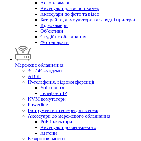
Action-камери
Аксесуари для action-камер
Аксесуари до фото та відео
Батарейки, акумулятори та зарядні пристрої
Відеокамери
Об`єктиви
Студійне обладнання
Фотоапарати
Мережеве обладнання
3G / 4G-модеми
ADSL
IP-телефонія, відеоконференції
Voip шлюзи
Телефони IP
KVM комутатори
Powerline
Інструменти і тестери для мереж
Аксесуари до мережевого обладнання
PoE інжектори
Аксесуари до мережевого
Антени
Бездротові мости