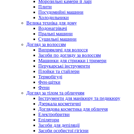
Морозильні камери й ларі
Плити
Посудомийні машини
Холодильники
Велика техніка для дому
Водонагрівачі
Пральні машини
Сушильні машини
Догляд за волоссям
Випрямлячі для волосся
Засоби по догляду за волоссям
Машинки для стрижки і тримери
Перукарські інструменти
Плойки та стайлери
Термобігуді
Фен-щітки
Фени
Догляд за тілом та обличчям
Інструменти для манікюру та педикюру
Дзеркала косметичні
Доглядова косметика для обличчя
Електробритви
Епілятори
Засоби для депіляції
Засоби особистої гігієни