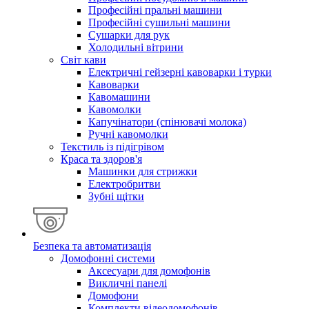
Професійні пральні машини
Професійні сушильні машини
Сушарки для рук
Холодильні вітрини
Світ кави
Електричні гейзерні кавоварки і турки
Кавоварки
Кавомашини
Кавомолки
Капучінатори (спінювачі молока)
Ручні кавомолки
Текстиль із підігрівом
Краса та здоров'я
Машинки для стрижки
Електробритви
Зубні щітки
Безпека та автоматизація
Домофонні системи
Аксесуари для домофонів
Викличні панелі
Домофони
Комплекти відеодомофонів