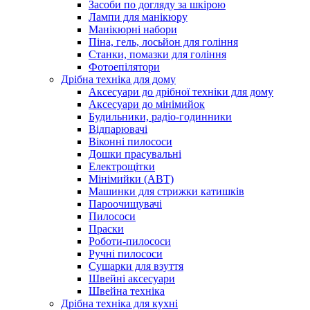
Засоби по догляду за шкірою
Лампи для манікюру
Манікюрні набори
Піна, гель, лосьйон для гоління
Станки, помазки для гоління
Фотоепілятори
Дрібна техніка для дому
Аксесуари до дрібної техніки для дому
Аксесуари до мінімийок
Будильники, радіо-годинники
Відпарювачі
Віконні пилососи
Дошки прасувальні
Електрощітки
Мінімийки (АВТ)
Машинки для стрижки катишків
Пароочищувачі
Пилососи
Праски
Роботи-пилососи
Ручні пилососи
Сушарки для взуття
Швейні аксесуари
Швейна техніка
Дрібна техніка для кухні