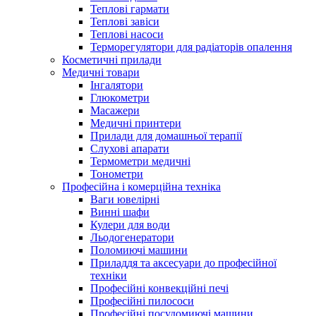
Теплові гармати
Теплові завіси
Теплові насоси
Терморегулятори для радіаторів опалення
Косметичні прилади
Медичні товари
Інгалятори
Глюкометри
Масажери
Медичні принтери
Прилади для домашньої терапії
Слухові апарати
Термометри медичні
Тонометри
Професійна і комерційна техніка
Ваги ювелірні
Винні шафи
Кулери для води
Льодогенератори
Поломиючі машини
Приладдя та аксесуари до професійної
техніки
Професійні конвекційні печі
Професійні пилососи
Професійні посудомиючі машини