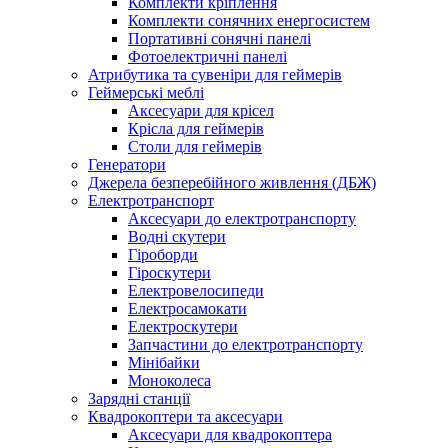
Комплекти кріплення
Комплекти сонячних енергосистем
Портативні сонячні панелі
Фотоелектричні панелі
Атрибутика та сувеніри для геймерів
Геймерські меблі
Аксесуари для крісел
Крісла для геймерів
Столи для геймерів
Генератори
Джерела безперебійного живлення (ДБЖ)
Електротранспорт
Аксесуари до електротранспорту
Водні скутери
Гіроборди
Гіроскутери
Електровелосипеди
Електросамокати
Електроскутери
Запчастини до електротранспорту
Мінібайки
Моноколеса
Зарядні станції
Квадрокоптери та аксесуари
Аксесуари для квадрокоптера