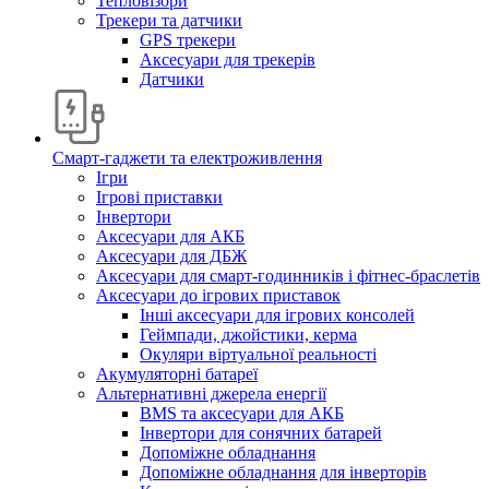
Тепловізори
Трекери та датчики
GPS трекери
Аксесуари для трекерів
Датчики
Смарт-гаджети та електроживлення
Ігри
Ігрові приставки
Інвертори
Аксесуари для АКБ
Аксесуари для ДБЖ
Аксесуари для смарт-годинників і фітнес-браслетів
Аксесуари до ігрових приставок
Інші аксесуари для ігрових консолей
Геймпади, джойстики, керма
Окуляри віртуальної реальності
Акумуляторні батареї
Альтернативні джерела енергії
BMS та аксесуари для АКБ
Інвертори для сонячних батарей
Допоміжне обладнання
Допоміжне обладнання для інверторів