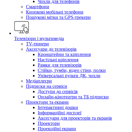
Чохли для телефонів
Смартфони
Кнопкові мобільні телефони
Пошукові мітки та GPS-трекери
Телевізори і мультимедіа
TV-тюнери
Аксесуари до телевізорів
Кронштейни та кріплення
Настільні кріплення
Рамки для телевізорів
Стійки, тумби, відео стіни, полки
Універсальні пульти ДК, чохли
Медіаплеєри
Підписки на сервіси
Доступи до сервісів
Онлайн-кінотеатри та ТБ підписки
Проектори та екрани
Інтерактивні дошки
Інформаційні дисплеї
Аксесуари для проекторів та екранів
Проектори
Проекційні екрани