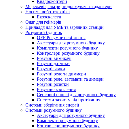
Квадрокоптери
Мережеві фільтри, подовжувачі та адаптери
Носима робототехніка
Екзоскелети
Одяг для геймерів
Приладдя для УМБ та зарядних станцій
Розумний будинок
OFF Розумне освітлення
Аксесуари для розумного будинку
Комплекти розумного будинку
Контролери розумного будинку
Розумні вимикачі
Розумні датчики
Розумні замки
Розумні реле та диммери
Розумні реле, автомати та димери
Розумні розетки
Розумне освітлення
Сенсорні панелі для розумного будинку
Системи захисту від протікання
Системи зберігання енергії
Системи розумного будинку
Аксесуари для розумного будинку
Комплекти розумного будинку
Контролери розумного будинку