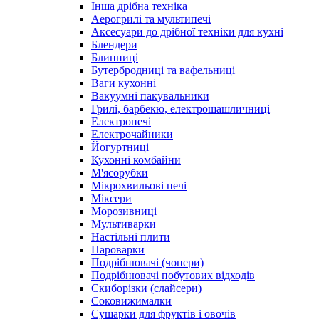
Інша дрібна техніка
Аерогрилі та мультипечі
Аксесуари до дрібної техніки для кухні
Блендери
Блинниці
Бутербродниці та вафельниці
Ваги кухонні
Вакуумні пакувальники
Грилі, барбекю, електрошашличниці
Електропечі
Електрочайники
Йогуртниці
Кухонні комбайни
М'ясорубки
Мікрохвильові печі
Міксери
Морозивниці
Мультиварки
Настільні плити
Пароварки
Подрібнювачі (чопери)
Подрібнювачі побутових відходів
Скиборізки (слайсери)
Соковижималки
Сушарки для фруктів і овочів