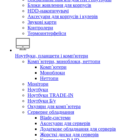
Блоки живлення для корпусів
HDD-накопичувачі
Аксесуари для корпусів і кулерів
Звукові карти
Контролери
Термоинтерфейси
Ноутбуки, планшети і комп'ютери
Комп`ютери, моноблоки, неттопи
Комп`ютери
Моноблоки
Неттопи
Монітори
Ноутбуки
Ноутбуки TRADE-IN
Ноутбуки Б/у
Окуляри для комп`ютера
Серверне обладнання
Blade-системи
Аксесуари для серверів
Додаткове обладнання для серверів
Жорсткі диски для серверів