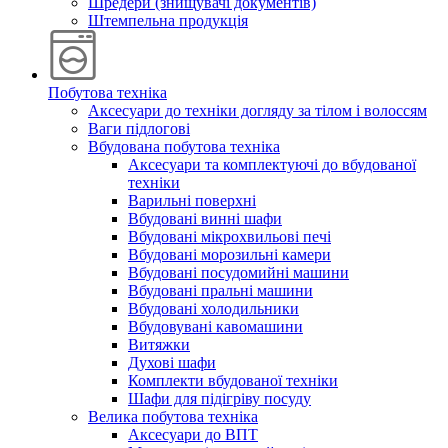
Шредери (знищувачі документів)
Штемпельна продукція
Побутова техніка
Аксесуари до техніки догляду за тілом і волоссям
Ваги підлогові
Вбудована побутова техніка
Аксесуари та комплектуючі до вбудованої
техніки
Варильні поверхні
Вбудовані винні шафи
Вбудовані мікрохвильові печі
Вбудовані морозильні камери
Вбудовані посудомийні машини
Вбудовані пральні машини
Вбудовані холодильники
Вбудовувані кавомашини
Витяжки
Духові шафи
Комплекти вбудованої техніки
Шафи для підігріву посуду
Велика побутова техніка
Аксесуари до ВПТ