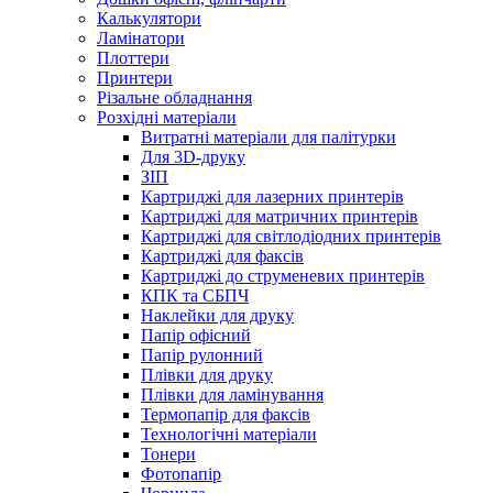
Калькулятори
Ламінатори
Плоттери
Принтери
Різальне обладнання
Розхідні матеріали
Витратні матеріали для палітурки
Для 3D-друку
ЗІП
Картриджі для лазерних принтерів
Картриджі для матричних принтерів
Картриджі для світлодіодних принтерів
Картриджі для факсів
Картриджі до струменевих принтерів
КПК та СБПЧ
Наклейки для друку
Папір офісний
Папір рулонний
Плівки для друку
Плівки для ламінування
Термопапір для факсів
Технологічні матеріали
Тонери
Фотопапір