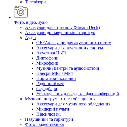
Телевізори
Фото, відео, аудіо
Аксесуари для стрімінгу (Stream Deck)
Аксесуари до навушників і гарнітур
Аудіо
OFFАксесуари для акустичних систем
Аксесуари для акустичних систем
Акустика Hi-Fi
Диктофони
Мікрофони
Музичні центри та аудіосистеми
Плеєри MP3 / MP4
Портативні колонки
Радіоприймачі
Саундбари
Устаткування для аудіо-, відеоконференцій
Музичні інструменти та обладнання
Аксесуари для музичного обладнання
Мікшерні пульти
Підсилювачі
Навушники та гарнітури
Фото і відео техніка