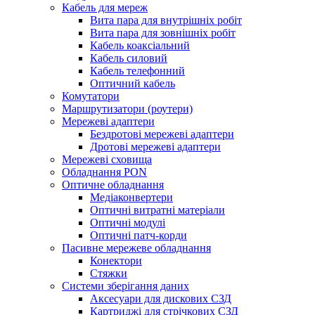
Кабель для мереж
Вита пара для внутрішніх робіт
Вита пара для зовнішніх робіт
Кабель коаксіальний
Кабель силовий
Кабель телефонний
Оптичний кабель
Комутатори
Маршрутизатори (роутери)
Мережеві адаптери
Бездротові мережеві адаптери
Дротові мережеві адаптери
Мережеві сховища
Обладнання PON
Оптичне обладнання
Медіаконвертери
Оптичні витратні матеріали
Оптичні модулі
Оптичні патч-корди
Пасивне мережеве обладнання
Конектори
Стяжки
Системи зберігання даних
Аксесуари для дискових СЗД
Картриджі для стрічкових СЗД