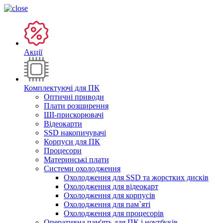
Акції
Комплектуючі для ПК
Оптичні приводи
Плати розширення
ШІ-прискорювачі
Відеокарти
SSD накопичувачі
Корпуси для ПК
Процесори
Материнські плати
Системи охолодження
Охолодження для SSD та жорстких дисків
Охолодження для відеокарт
Охолодження для корпусів
Охолодження для пам`яті
Охолодження для процесорів
Оперативна пам'ять для ПК і ноутбуків