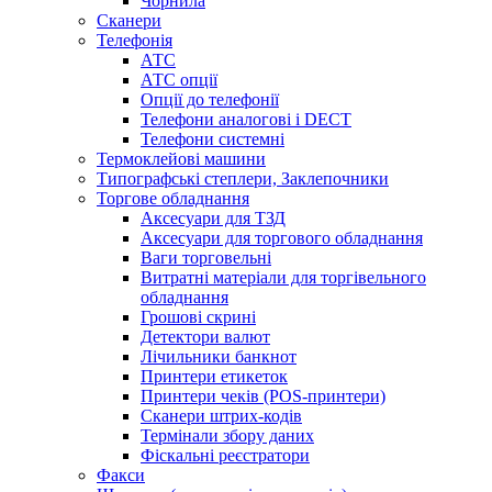
Чорнила
Сканери
Телефонія
АТС
АТС опції
Опції до телефонії
Телефони аналогові і DECT
Телефони системні
Термоклейові машини
Типографські степлери, Заклепочники
Торгове обладнання
Аксесуари для ТЗД
Аксесуари для торгового обладнання
Ваги торговельні
Витратні матеріали для торгівельного
обладнання
Грошові скрині
Детектори валют
Лічильники банкнот
Принтери етикеток
Принтери чеків (POS-принтери)
Сканери штрих-кодів
Термінали збору даних
Фіскальні реєстратори
Факси