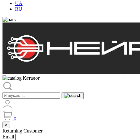
UA
RU
Каталог
0
×
Returning Customer
Email