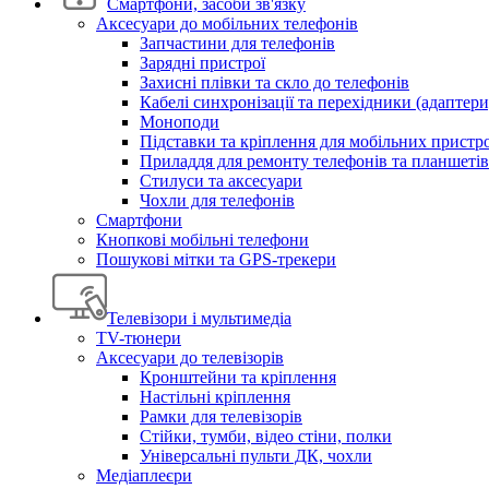
Смартфони, засоби зв'язку
Аксесуари до мобільних телефонів
Запчастини для телефонів
Зарядні пристрої
Захисні плівки та скло до телефонів
Кабелі синхронізації та перехідники (адаптери
Моноподи
Підставки та кріплення для мобільних пристр
Приладдя для ремонту телефонів та планшетів
Стилуси та аксесуари
Чохли для телефонів
Смартфони
Кнопкові мобільні телефони
Пошукові мітки та GPS-трекери
Телевізори і мультимедіа
TV-тюнери
Аксесуари до телевізорів
Кронштейни та кріплення
Настільні кріплення
Рамки для телевізорів
Стійки, тумби, відео стіни, полки
Універсальні пульти ДК, чохли
Медіаплеєри