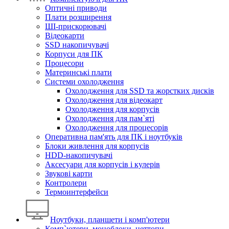
Оптичні приводи
Плати розширення
ШІ-прискорювачі
Відеокарти
SSD накопичувачі
Корпуси для ПК
Процесори
Материнські плати
Системи охолодження
Охолодження для SSD та жорстких дисків
Охолодження для відеокарт
Охолодження для корпусів
Охолодження для пам`яті
Охолодження для процесорів
Оперативна пам'ять для ПК і ноутбуків
Блоки живлення для корпусів
HDD-накопичувачі
Аксесуари для корпусів і кулерів
Звукові карти
Контролери
Термоинтерфейси
Ноутбуки, планшети і комп'ютери
Комп`ютери, моноблоки, неттопи