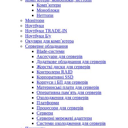
Комп`ютери
Моноблоки
Неттопи
Монітори
Ноутбуки
Ноутбуки TRADE-IN
Ноутбуки Б/у
Окуляри для комп`ютера
Серверне обладнання
Blade-системи
Аксесуари для серверів
Додаткове обладнання для серверів
Жорсткі диски для серверів
Контролери RAID
Корпоративні SSD
Корпуси і БП для серверів
Материнські плати для серверів
Оперативна пам`ять для серверів
Охолодження для серверів
Платформи
Процесори для серверів
Сервери
Серверні мережеві адаптери
Системи охолодження для серверів