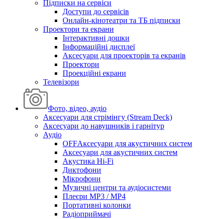
Підписки на сервіси
Доступи до сервісів
Онлайн-кінотеатри та ТБ підписки
Проектори та екрани
Інтерактивні дошки
Інформаційні дисплеї
Аксесуари для проекторів та екранів
Проектори
Проекційні екрани
Телевізори
Фото, відео, аудіо
Аксесуари для стрімінгу (Stream Deck)
Аксесуари до навушників і гарнітур
Аудіо
OFFАксесуари для акустичних систем
Аксесуари для акустичних систем
Акустика Hi-Fi
Диктофони
Мікрофони
Музичні центри та аудіосистеми
Плеєри MP3 / MP4
Портативні колонки
Радіоприймачі