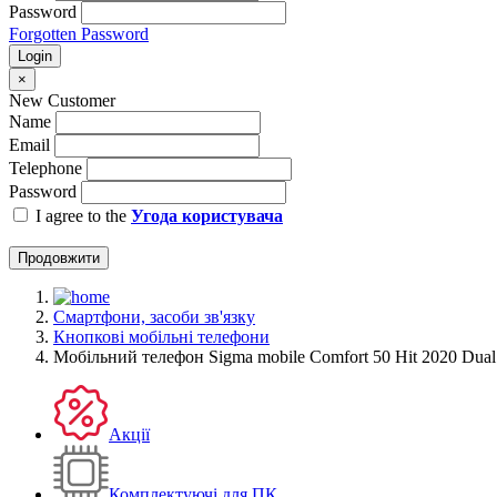
Password
Forgotten Password
Login
×
New Customer
Name
Email
Telephone
Password
I agree to the
Угода користувача
Продовжити
Смартфони, засоби зв'язку
Кнопкові мобільні телефони
Мобільний телефон Sigma mobile Comfort 50 Hit 2020 Dua
Акції
Комплектуючі для ПК