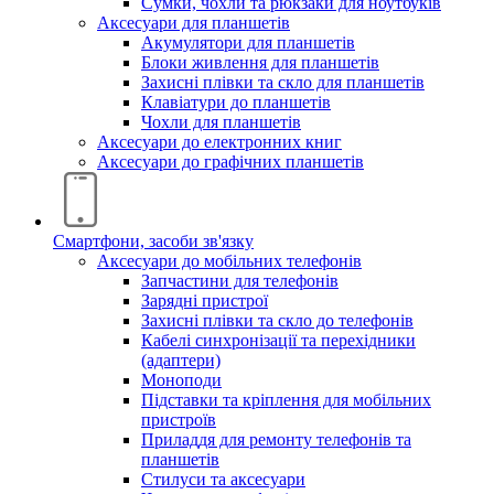
Сумки, чохли та рюкзаки для ноутбуків
Аксесуари для планшетів
Акумулятори для планшетів
Блоки живлення для планшетів
Захисні плівки та скло для планшетів
Клавіатури до планшетів
Чохли для планшетів
Аксесуари до електронних книг
Аксесуари дo графічних планшетів
Смартфони, засоби зв'язку
Аксесуари до мобільних телефонів
Запчастини для телефонів
Зарядні пристрої
Захисні плівки та скло до телефонів
Кабелі синхронізації та перехідники
(адаптери)
Моноподи
Підставки та кріплення для мобільних
пристроїв
Приладдя для ремонту телефонів та
планшетів
Стилуси та аксесуари