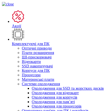
Акції
Комплектуючі для ПК
Оптичні приводи
Плати розширення
ШІ-прискорювачі
Відеокарти
SSD накопичувачі
Корпуси для ПК
Процесори
Материнські плати
Системи охолодження
Охолодження для SSD та жорстких дисків
Охолодження для відеокарт
Охолодження для корпусів
Охолодження для пам`яті
Охолодження для процесорів
Оперативна пам'ять для ПК і ноутбуків