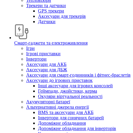
Тепловізори
Трекери та датчики
GPS трекери
Аксесуари для трекерів
Датчики
Смарт-гаджети та електроживлення
Ігри
Ігрові приставки
Інвертори
Аксесуари для АКБ
Аксесуари для ДБЖ
Аксесуари для смарт-годинників і фітнес-браслетів
Аксесуари до ігрових приставок
Інші аксесуари для ігрових консолей
Геймпади, джойстики, керма
Окуляри віртуальної реальності
Акумуляторні батареї
Альтернативні джерела енергії
BMS та аксесуари для АКБ
Інвертори для сонячних батарей
Допоміжне обладнання
Допоміжне обладнання для інверторів