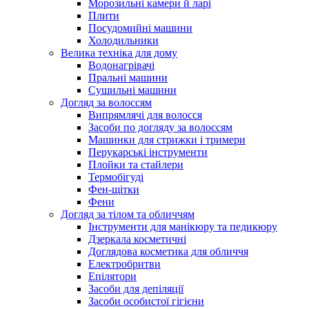
Морозильні камери й ларі
Плити
Посудомийні машини
Холодильники
Велика техніка для дому
Водонагрівачі
Пральні машини
Сушильні машини
Догляд за волоссям
Випрямлячі для волосся
Засоби по догляду за волоссям
Машинки для стрижки і тримери
Перукарські інструменти
Плойки та стайлери
Термобігуді
Фен-щітки
Фени
Догляд за тілом та обличчям
Інструменти для манікюру та педикюру
Дзеркала косметичні
Доглядова косметика для обличчя
Електробритви
Епілятори
Засоби для депіляції
Засоби особистої гігієни