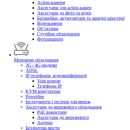
Action-камери
Аксесуари для action-камер
Аксесуари до фото та відео
Батарейки, акумулятори та зарядні пристрої
Відеокамери
Об`єктиви
Студійне обладнання
Фотоапарати
Мережеве обладнання
3G / 4G-модеми
ADSL
IP-телефонія, відеоконференції
Voip шлюзи
Телефони IP
KVM комутатори
Powerline
Інструменти і тестери для мереж
Аксесуари до мережевого обладнання
PoE інжектори
Аксесуари до мережевого
Антени
Бездротові мости