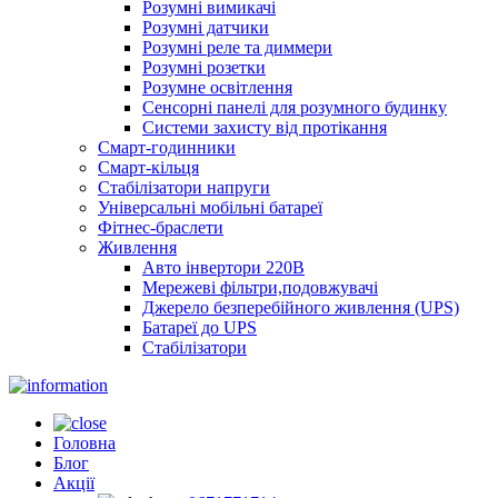
Розумні вимикачі
Розумні датчики
Розумні реле та диммери
Розумні розетки
Розумне освітлення
Сенсорні панелі для розумного будинку
Системи захисту від протікання
Смарт-годинники
Смарт-кільця
Стабілізатори напруги
Універсальні мобільні батареї
Фітнес-браслети
Живлення
Авто інвертори 220В
Мережеві фільтри,подовжувачі
Джерело безперебійного живлення (UPS)
Батареї до UPS
Стабілізатори
Головна
Блог
Акції