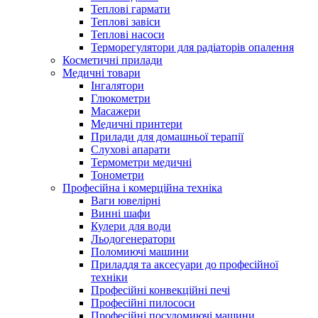
Теплові гармати
Теплові завіси
Теплові насоси
Терморегулятори для радіаторів опалення
Косметичні прилади
Медичні товари
Інгалятори
Глюкометри
Масажери
Медичні принтери
Прилади для домашньої терапії
Слухові апарати
Термометри медичні
Тонометри
Професійна і комерційна техніка
Ваги ювелірні
Винні шафи
Кулери для води
Льодогенератори
Поломиючі машини
Приладдя та аксесуари до професійної
техніки
Професійні конвекційні печі
Професійні пилососи
Професійні посудомиючі машини