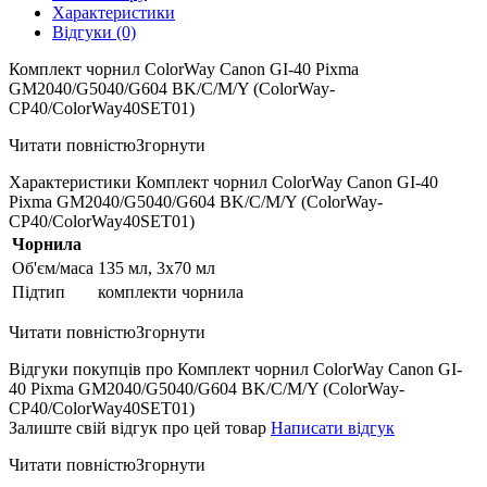
Характеристики
Відгуки (0)
Комплект чорнил ColorWay Canon GI-40 Pixma
GM2040/G5040/G604 BK/С/M/Y (ColorWay-
CP40/ColorWay40SET01)
Читати повністю
Згорнути
Характеристики Комплект чорнил ColorWay Canon GI-40
Pixma GM2040/G5040/G604 BK/С/M/Y (ColorWay-
CP40/ColorWay40SET01)
Чорнила
Об'єм/маса
135 мл, 3х70 мл
Підтип
комплекти чорнила
Читати повністю
Згорнути
Відгуки покупців про Комплект чорнил ColorWay Canon GI-
40 Pixma GM2040/G5040/G604 BK/С/M/Y (ColorWay-
CP40/ColorWay40SET01)
Залиште свій відгук про цей товар
Написати відгук
Читати повністю
Згорнути