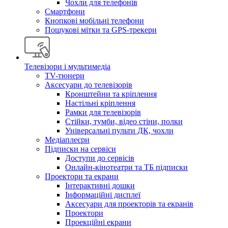
Чохли для телефонів
Смартфони
Кнопкові мобільні телефони
Пошукові мітки та GPS-трекери
Телевізори і мультимедіа
TV-тюнери
Аксесуари до телевізорів
Кронштейни та кріплення
Настільні кріплення
Рамки для телевізорів
Стійки, тумби, відео стіни, полки
Універсальні пульти ДК, чохли
Медіаплеєри
Підписки на сервіси
Доступи до сервісів
Онлайн-кінотеатри та ТБ підписки
Проектори та екрани
Інтерактивні дошки
Інформаційні дисплеї
Аксесуари для проекторів та екранів
Проектори
Проекційні екрани