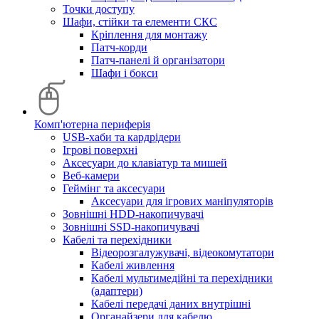
Точки доступу
Шафи, стійки та елементи СКС
Кріплення для монтажу
Патч-корди
Патч-панелі й організатори
Шафи і бокси
Комп'ютерна периферія
USB-хаби та кардрідери
Ігрові поверхні
Аксесуари до клавіатур та мишей
Веб-камери
Геймінг та аксесуари
Аксесуари для ігрових маніпуляторів
Зовнішні HDD-накопичувачі
Зовнішні SSD-накопичувачі
Кабелі та перехідники
Відеорозгалужувачі, відеокомутатори
Кабелі живлення
Кабелі мультимедійні та перехідники
(адаптери)
Кабелі передачі даних внутрішні
Органайзери для кабелю