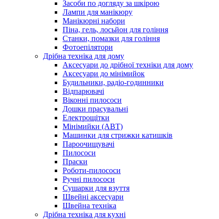
Засоби по догляду за шкірою
Лампи для манікюру
Манікюрні набори
Піна, гель, лосьйон для гоління
Станки, помазки для гоління
Фотоепілятори
Дрібна техніка для дому
Аксесуари до дрібної техніки для дому
Аксесуари до мінімийок
Будильники, радіо-годинники
Відпарювачі
Віконні пилососи
Дошки прасувальні
Електрощітки
Мінімийки (АВТ)
Машинки для стрижки катишків
Пароочищувачі
Пилососи
Праски
Роботи-пилососи
Ручні пилососи
Сушарки для взуття
Швейні аксесуари
Швейна техніка
Дрібна техніка для кухні