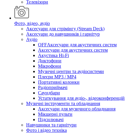
Телевізори
Фото, відео, аудіо
Аксесуари для стрімінгу (Stream Deck)
Аксесуари до навушників і гарнітур
Аудіо
OFFАксесуари для акустичних систем
Аксесуари для акустичних систем
Акустика Hi-Fi
Диктофони
Мікрофони
Музичні центри та аудіосистеми
Плеєри MP3 / MP4
Портативні колонки
Радіоприймачі
Саундбари
Устаткування для аудіо-, відеоконференцій
Музичні інструменти та обладнання
Аксесуари для музичного обладнання
Мікшерні пульти
Підсилювачі
Навушники та гарнітури
Фото і відео техніка