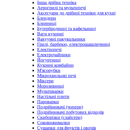
Інша дрібна техніка
Аерогрилі та мультипечі
Аксесуари до дрібної техніки для кухні
Блендери
Блинниці
Бутербродниці та вафельниці
Ваги кухонні
Вакуумні пакувальники
Грилі, барбекю, електрошашличниці
Електропечі
Електрочайники
Йогуртниці
Кухонні комбайни
М'ясорубки
Мікрохвильові печі
Міксери
Морозивниці
Мультиварки
Настільні плити
Пароварки
Подрібнювачі (чопери)
Подрібнювачі побутових відходів
Скиборізки (слайсери)
Соковижималки
Сушарки для фруктів і овочів