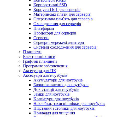
Контролери RAID
Корпоративні SSD
Корпуси і БП для серверів
Материнські плати для серверів
Оперативна пам`ять для серверів
Охолодження для серверів
Платформи
Процесори для серверів
Сервери
Серверні мережеві адаптери
Системи охолодження для серверів
Планшети
Електронні книги
Графічні планшети
Програмне забезпечення
Аксесуари для ПК
Аксесуари для ноутбуків
Акумулятори для ноутбуків
Блоки живлення для ноутбуків
Док-станції для ноутбуків
Замки для ноутбуків
Клавіатури для ноутбуків
Наклейки, захисні плівки для ноутбуків
Підставки і столики для ноутбуків
Приладдя для чищення