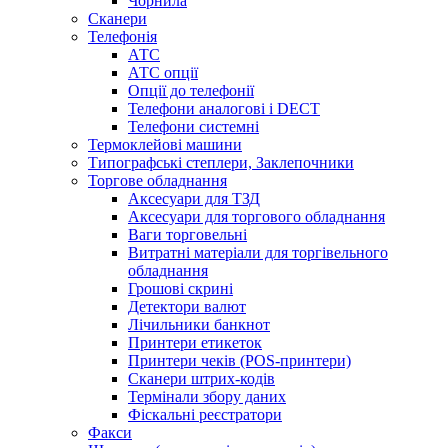
Чорнила
Сканери
Телефонія
АТС
АТС опції
Опції до телефонії
Телефони аналогові і DECT
Телефони системні
Термоклейові машини
Типографські степлери, Заклепочники
Торгове обладнання
Аксесуари для ТЗД
Аксесуари для торгового обладнання
Ваги торговельні
Витратні матеріали для торгівельного
обладнання
Грошові скрині
Детектори валют
Лічильники банкнот
Принтери етикеток
Принтери чеків (POS-принтери)
Сканери штрих-кодів
Термінали збору даних
Фіскальні реєстратори
Факси