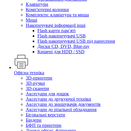
Клавіатури
Комп'ютерні колонки
Комплекти: клавіатура та миша
Миші
Накопичувачі інформації інші
Flash карти пам`яті
Flash накопичувачі USB
Flash накопичувачі USB під нанесення
Диски CD, DVD, Blue-ray
Кишені для HDD / SSD
Офісна техніка
3D-принтери
3D-ручки
3D-сканери
Аксесуари для дошок
Аксесуари до друкуючої техніки
Аксесуари до знищувачів документів
Аксесуари до різальної обладнання
Біговальні верстати
Біндери
БФП та принтери
Дошки офісні, фліпчарти