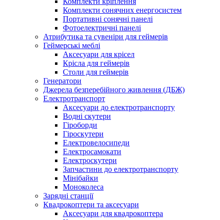
Комплекти кріплення
Комплекти сонячних енергосистем
Портативні сонячні панелі
Фотоелектричні панелі
Атрибутика та сувеніри для геймерів
Геймерські меблі
Аксесуари для крісел
Крісла для геймерів
Столи для геймерів
Генератори
Джерела безперебійного живлення (ДБЖ)
Електротранспорт
Аксесуари до електротранспорту
Водні скутери
Гіроборди
Гіроскутери
Електровелосипеди
Електросамокати
Електроскутери
Запчастини до електротранспорту
Мінібайки
Моноколеса
Зарядні станції
Квадрокоптери та аксесуари
Аксесуари для квадрокоптера