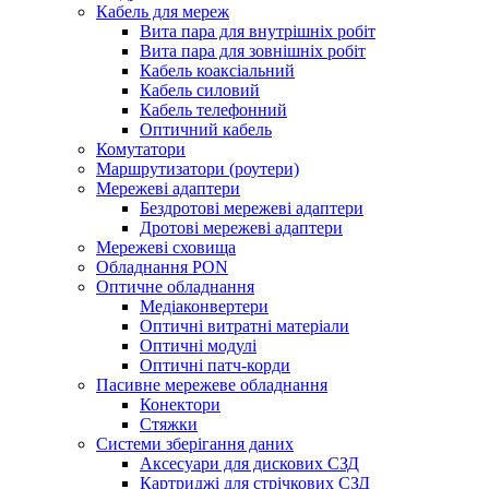
Кабель для мереж
Вита пара для внутрішніх робіт
Вита пара для зовнішніх робіт
Кабель коаксіальний
Кабель силовий
Кабель телефонний
Оптичний кабель
Комутатори
Маршрутизатори (роутери)
Мережеві адаптери
Бездротові мережеві адаптери
Дротові мережеві адаптери
Мережеві сховища
Обладнання PON
Оптичне обладнання
Медіаконвертери
Оптичні витратні матеріали
Оптичні модулі
Оптичні патч-корди
Пасивне мережеве обладнання
Конектори
Стяжки
Системи зберігання даних
Аксесуари для дискових СЗД
Картриджі для стрічкових СЗД