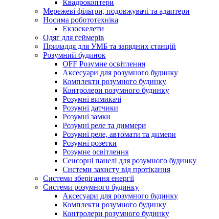
Квадрокоптери
Мережеві фільтри, подовжувачі та адаптери
Носима робототехніка
Екзоскелети
Одяг для геймерів
Приладдя для УМБ та зарядних станцій
Розумний будинок
OFF Розумне освітлення
Аксесуари для розумного будинку
Комплекти розумного будинку
Контролери розумного будинку
Розумні вимикачі
Розумні датчики
Розумні замки
Розумні реле та диммери
Розумні реле, автомати та димери
Розумні розетки
Розумне освітлення
Сенсорні панелі для розумного будинку
Системи захисту від протікання
Системи зберігання енергії
Системи розумного будинку
Аксесуари для розумного будинку
Комплекти розумного будинку
Контролери розумного будинку