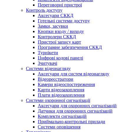
Переговорні пристрої
Контроль доступу
Аксесуари СККД
Готельні системи доступу
Замки, засувки
Кнопки входу / виходу
Контролери СККД
Пристрої запису карт
Програмне забезпечення СККД
Турнікети
Цифрові кодові панелі
Зчитувачі
Системи відеонагляду
Аксесуари для систем відеонагляду
Відеореєстратори
Камери відеоспостереження
Карти відеозахоплення
Плати відеозахоплення
Системи охоронної сигналізації
Аксесуари для охоронних сигналізацій
Датчики для охоронних сигналізацій
Комплекти сигналізацій
Приймально-контрольні прилади
Системи оповіщення