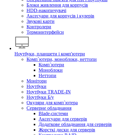
Блоки живлення для корпусів
HDD-накопичувачі
Аксесуари для корпусів і кулерів
Звукові карти
Контролери
Термоинтерфейси
Ноутбуки, планшети і комп'ютери
Комп`ютери, моноблоки, неттопи
Комп`ютери
Моноблоки
Неттопи
Монітори
Ноутбуки
Ноутбуки TRADE-IN
Ноутбуки Б/у
Окуляри для комп`ютера
Серверне обладнання
Blade-системи
Аксесуари для серверів
Додаткове обладнання для серверів
Жорсткі диски для серверів