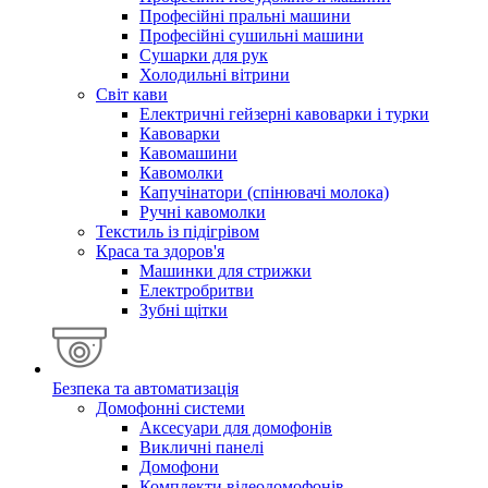
Професійні пральні машини
Професійні сушильні машини
Сушарки для рук
Холодильні вітрини
Світ кави
Електричні гейзерні кавоварки і турки
Кавоварки
Кавомашини
Кавомолки
Капучінатори (спінювачі молока)
Ручні кавомолки
Текстиль із підігрівом
Краса та здоров'я
Машинки для стрижки
Електробритви
Зубні щітки
Безпека та автоматизація
Домофонні системи
Аксесуари для домофонів
Викличні панелі
Домофони
Комплекти відеодомофонів