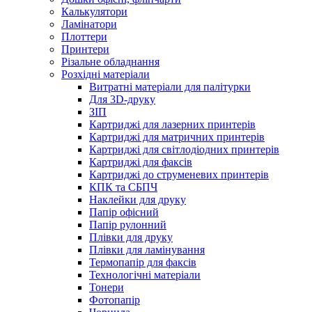
Калькулятори
Ламінатори
Плоттери
Принтери
Різальне обладнання
Розхідні матеріали
Витратні матеріали для палітурки
Для 3D-друку
ЗІП
Картриджі для лазерних принтерів
Картриджі для матричних принтерів
Картриджі для світлодіодних принтерів
Картриджі для факсів
Картриджі до струменевих принтерів
КПК та СБПЧ
Наклейки для друку
Папір офісний
Папір рулонний
Плівки для друку
Плівки для ламінування
Термопапір для факсів
Технологічні матеріали
Тонери
Фотопапір