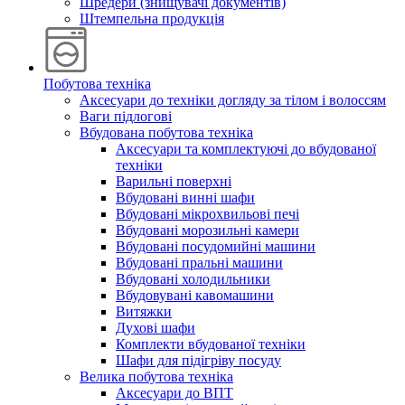
Шредери (знищувачі документів)
Штемпельна продукція
Побутова техніка
Аксесуари до техніки догляду за тілом і волоссям
Ваги підлогові
Вбудована побутова техніка
Аксесуари та комплектуючі до вбудованої
техніки
Варильні поверхні
Вбудовані винні шафи
Вбудовані мікрохвильові печі
Вбудовані морозильні камери
Вбудовані посудомийні машини
Вбудовані пральні машини
Вбудовані холодильники
Вбудовувані кавомашини
Витяжки
Духові шафи
Комплекти вбудованої техніки
Шафи для підігріву посуду
Велика побутова техніка
Аксесуари до ВПТ