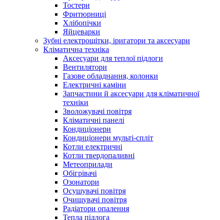
Тостери
Фритюрниці
Хлібопічки
Яйцеварки
Зубні електрощітки, іригатори та аксесуари
Кліматична техніка
Аксесуари для теплої підлоги
Вентилятори
Газове обладнання, колонки
Електричні каміни
Запчастини й аксесуари для кліматичної
техніки
Зволожувачі повітря
Кліматичні панелі
Кондиціонери
Кондиціонери мульті-спліт
Котли електричні
Котли твердопаливні
Метеоприлади
Обігрівачі
Озонатори
Осушувачі повітря
Очищувачі повітря
Радіатори опалення
Тепла підлога