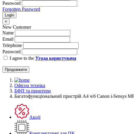
Password
Forgotten Password
Login
×
New Customer
Name
Email
Telephone
Password
I agree to the
Угода користувача
Продовжити
Офісна техніка
БФП та принтери
Багатофункціональний пристрій А4 ч/б Canon i-Sensys MF
Акції
Комплектуючі для ПК