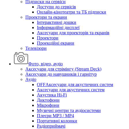
Підписки на сервіси
Доступи до сервісів
Онлайн-кінотеатри та ТБ підписки
Проектори та екрани
Інтерактивні дошки
Інформаційні дисплеї
Аксесуари для проекторів та екранів
Проектори
Проекційні екрани
Телевізори
Фото, відео, аудіо
Аксесуари для стрімінгу (Stream Deck)
Аксесуари до навушників і гарнітур
Аудіо
OFFАксесуари для акустичних систем
Аксесуари для акустичних систем
Акустика Hi-Fi
Диктофони
Мікрофони
Музичні центри та аудіосистеми
Плеєри MP3 / MP4
Портативні колонки
Радіоприймачі