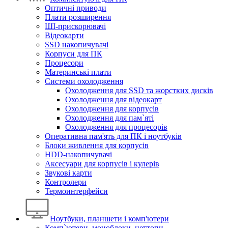
Оптичні приводи
Плати розширення
ШІ-прискорювачі
Відеокарти
SSD накопичувачі
Корпуси для ПК
Процесори
Материнські плати
Системи охолодження
Охолодження для SSD та жорстких дисків
Охолодження для відеокарт
Охолодження для корпусів
Охолодження для пам`яті
Охолодження для процесорів
Оперативна пам'ять для ПК і ноутбуків
Блоки живлення для корпусів
HDD-накопичувачі
Аксесуари для корпусів і кулерів
Звукові карти
Контролери
Термоинтерфейси
Ноутбуки, планшети і комп'ютери
Комп`ютери, моноблоки, неттопи