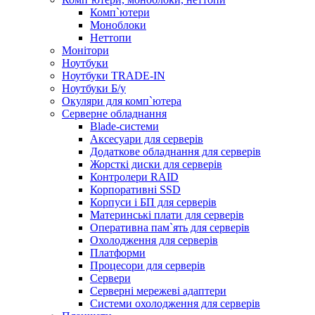
Комп`ютери
Моноблоки
Неттопи
Монітори
Ноутбуки
Ноутбуки TRADE-IN
Ноутбуки Б/у
Окуляри для комп`ютера
Серверне обладнання
Blade-системи
Аксесуари для серверів
Додаткове обладнання для серверів
Жорсткі диски для серверів
Контролери RAID
Корпоративні SSD
Корпуси і БП для серверів
Материнські плати для серверів
Оперативна пам`ять для серверів
Охолодження для серверів
Платформи
Процесори для серверів
Сервери
Серверні мережеві адаптери
Системи охолодження для серверів