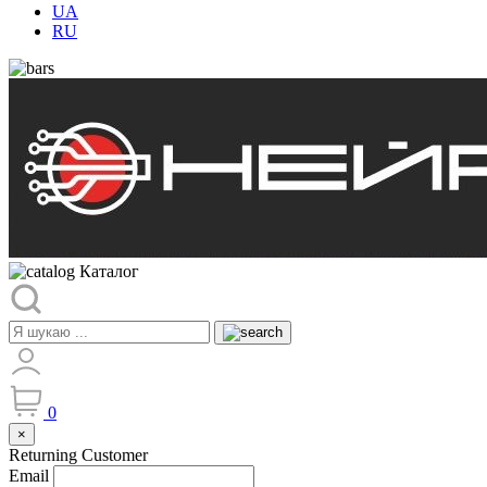
UA
RU
Каталог
0
×
Returning Customer
Email