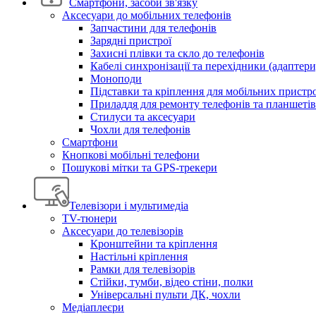
Смартфони, засоби зв'язку
Аксесуари до мобільних телефонів
Запчастини для телефонів
Зарядні пристрої
Захисні плівки та скло до телефонів
Кабелі синхронізації та перехідники (адаптери
Моноподи
Підставки та кріплення для мобільних пристр
Приладдя для ремонту телефонів та планшетів
Стилуси та аксесуари
Чохли для телефонів
Смартфони
Кнопкові мобільні телефони
Пошукові мітки та GPS-трекери
Телевізори і мультимедіа
TV-тюнери
Аксесуари до телевізорів
Кронштейни та кріплення
Настільні кріплення
Рамки для телевізорів
Стійки, тумби, відео стіни, полки
Універсальні пульти ДК, чохли
Медіаплеєри